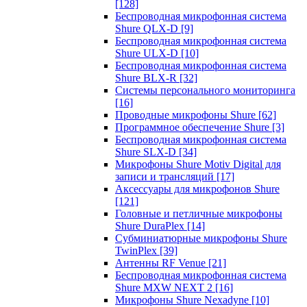
[128]
Беспроводная микрофонная система
Shure QLX-D
[9]
Беспроводная микрофонная система
Shure ULX-D
[10]
Беспроводная микрофонная система
Shure BLX-R
[32]
Системы персонального мониторинга
[16]
Проводные микрофоны Shure
[62]
Программное обеспечение Shure
[3]
Беспроводная микрофонная система
Shure SLX-D
[34]
Микрофоны Shure Motiv Digital для
записи и трансляций
[17]
Аксессуары для микрофонов Shure
[121]
Головные и петличные микрофоны
Shure DuraPlex
[14]
Субминиатюрные микрофоны Shure
TwinPlex
[39]
Антенны RF Venue
[21]
Беспроводная микрофонная система
Shure MXW NEXT 2
[16]
Микрофоны Shure Nexadyne
[10]