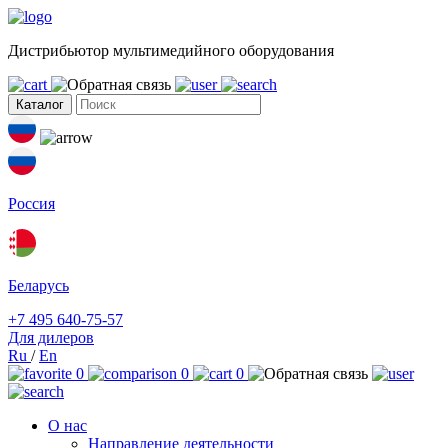
Дистрибьютор мультимедийного оборудования
Каталог
Россия
Беларусь
+7 495 640-75-57
Для дилеров
Ru
/
En
0
0
0
О нас
Направление деятельности