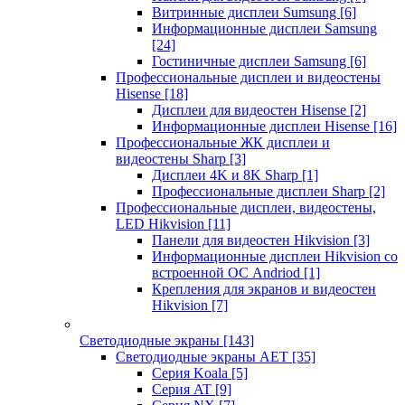
Витринные дисплеи Sumsung
[6]
Информационные дисплеи Samsung
[24]
Гостиничные дисплеи Samsung
[6]
Профессиональные дисплеи и видеостены
Hisense
[18]
Дисплеи для видеостен Hisense
[2]
Информационные дисплеи Hisense
[16]
Профессиональные ЖК дисплеи и
видеостены Sharp
[3]
Дисплеи 4K и 8K Sharp
[1]
Профессиональные дисплеи Sharp
[2]
Профессиональные дисплеи, видеостены,
LED Hikvision
[11]
Панели для видеостен Hikvision
[3]
Информационные дисплеи Hikvision со
встроенной ОС Andriod
[1]
Крепления для экранов и видеостен
Hikvision
[7]
Светодиодные экраны
[143]
Светодиодные экраны AET
[35]
Cерия Koala
[5]
Серия AT
[9]