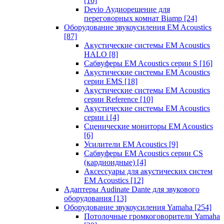
[16]
Devio Аудиорешение для
переговорных комнат Biamp
[24]
Оборудование звукоусиления EM Acoustics
[87]
Акустические системы EM Acoustics
HALO
[8]
Сабвуферы EM Acoustics серии S
[16]
Акустические системы EM Acoustics
серии EMS
[18]
Акустические системы EM Acoustics
серии Reference
[10]
Акустические системы EM Acoustics
серии i
[4]
Сценические мониторы EM Acoustics
[6]
Усилители EM Acoustics
[9]
Сабвуферы EM Acoustics серии CS
(кардиоидные)
[4]
Аксессуары для акустических систем
EM Acoustics
[12]
Адаптеры Audinate Dante для звукового
оборудования
[13]
Оборудование звукоусиления Yamaha
[254]
Потолочные громкоговорители Yamaha