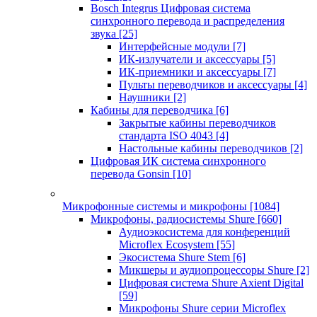
Bosch Integrus Цифровая система
синхронного перевода и распределения
звука
[25]
Интерфейсные модули
[7]
ИК-излучатели и аксессуары
[5]
ИК-приемники и аксессуары
[7]
Пульты переводчиков и аксессуары
[4]
Наушники
[2]
Кабины для переводчика
[6]
Закрытые кабины переводчиков
стандарта ISO 4043
[4]
Настольные кабины переводчиков
[2]
Цифровая ИК система синхронного
перевода Gonsin
[10]
Микрофонные системы и микрофоны
[1084]
Микрофоны, радиосистемы Shure
[660]
Аудиоэкосистема для конференций
Microflex Ecosystem
[55]
Экосистема Shure Stem
[6]
Микшеры и аудиопроцессоры Shure
[2]
Цифровая система Shure Axient Digital
[59]
Микрофоны Shure серии Microflex