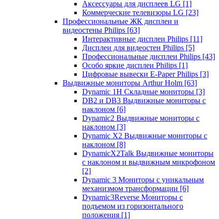
Аксессуары для дисплеев LG
[1]
Коммерческие телевизоры LG
[23]
Профессиональные ЖК дисплеи и
видеостены Philips
[63]
Интерактивные дисплеи Philips
[11]
Дисплеи для видеостен Philips
[5]
Профессиональные дисплеи Philips
[43]
Особо яркие дисплеи Philips
[1]
Цифровые вывески E-Paper Philips
[3]
Выдвижные мониторы Arthur Holm
[63]
Dynamic 1Н Складные мониторы
[3]
DB2 и DB3 Выдвижные мониторы с
наклоном
[6]
Dynamic2 Выдвижные мониторы с
наклоном
[3]
Dynamic X2 Выдвижные мониторы с
наклоном
[8]
DynamicX2Talk Выдвижные мониторы
с наклоном и выдвижным микрофоном
[2]
Dynamic 3 Мониторы с уникальным
механизмом трансформации
[6]
Dynamic3Reverse Мониторы с
подъемом из горизонтального
положения
[1]