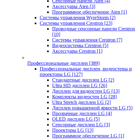
Сенсорные панели Aten
[4]
Аксессуары Aten
[3]
Программное обеспечение Aten
[1]
Системы управления WyreStorm
[2]
Системы управления Crestron
[23]
Проводные сенсорные панели Crestron
[10]
Системы управления Crestron
[7]
Видеосистемы Crestron
[5]
Аксессуары Crestron
[1]
Профессиональные дисплеи
[389]
Профессиональные дисплеи, видеостены и
проекторы LG
[127]
Стандартные дисплеи LG
[2]
Ultra HD дисплеи LG
[26]
Дисплеи для видеостен LG
[13]
Комплекты видеостен LG
[28]
Ultra Stretch дисплеи LG
[2]
Дисплеи повышенной яркости LG
[5]
Прозрачные дисплеи LG
[4]
OLED дисплеи LG
[5]
Сенсорные дисплеи LG
[3]
Проекторы LG
[13]
Программное обеспечение LG
[1]