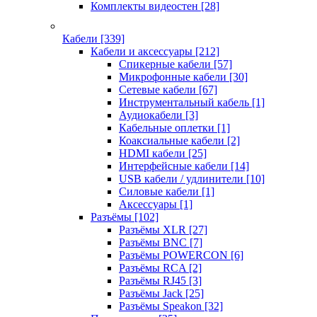
Комплекты видеостен
[28]
Кабели
[339]
Кабели и аксессуары
[212]
Спикерные кабели
[57]
Микрофонные кабели
[30]
Сетевые кабели
[67]
Инструментальный кабель
[1]
Аудиокабели
[3]
Кабельные оплетки
[1]
Коаксиальные кабели
[2]
HDMI кабели
[25]
Интерфейсные кабели
[14]
USB кабели / удлинители
[10]
Силовые кабели
[1]
Аксессуары
[1]
Разъёмы
[102]
Разъёмы XLR
[27]
Разъёмы BNC
[7]
Разъёмы POWERCON
[6]
Разъёмы RCA
[2]
Разъёмы RJ45
[3]
Разъёмы Jack
[25]
Разъёмы Speakon
[32]