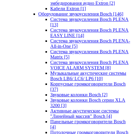
эмбедирования аудио Extron
[2]
Кабели Extron
[1]
Оборудование звукоусиления Bosch
[146]
Система звукоусиления Bosch PLENA
[13]
Система звукоусиления Bosch PLENA
EASY LINE
[14]
Система звукоусиления Bosch PLENA-
All-in-One
[5]
Система звукоусиления Bosch PLENA
Matrix
[5]
Система звукоусиления Bosch PLENA
VOICE ALARM SYSTEM
[8]
Музыкальные акустические системы
Bosch LB6/ LC6/ LP6
[10]
Корпусные громкоговорители Bosch
[37]
Звуковые колонки Bosch
[2]
Звуковые колонки Bosch серии XLA
3200
[3]
Активные акустические системы
"Линейный массив" Bosch
[4]
Панельные громкоговорители Bosch
[4]
Потолочные громкоговорители Bosch