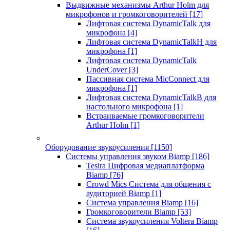
Выдвижные механизмы Arthur Holm для
микрофонов и громкоговорителей
[17]
Лифтовая система DynamicTalk для
микрофона
[4]
Лифтовая система DynamicTalkH для
микрофона
[1]
Лифтовая система DynamicTalk
UnderCover
[3]
Пассивная система MicConnect для
микрофона
[1]
Лифтовая система DynamicTalkB для
настольного микрофона
[1]
Встраиваемые громкоговорители
Arthur Holm
[1]
Оборудование звукоусиления
[1150]
Системы управления звуком Biamp
[186]
Tesira Цифровая медиаплатформа
Biamp
[76]
Crowd Mics Система для общения с
аудиторией Biamp
[1]
Система управления Biamp
[16]
Громкоговорители Biamp
[53]
Система звукоусиления Voltera Biamp