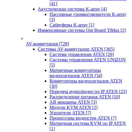
[41]
Акустические системы K-array
[4]
Пассивные громкоговорители K-array
[3]
Сабвуферы K-array
[1]
Иммерсивные системы Out Board TiMax
[2]
AV-коммутация
[728]
Системы AV-коммутации ATEN
[365]
Система управления ATEN
[29]
Системы управления ATEN UNIZON
[5]
Матричные коммутаторы
видеосигналов ATEN
[34]
Коммутаторы видеосигналов ATEN
[30]
Передача аудио/видео по IP ATEN
[25]
Распределение питания ATEN
[10]
АВ микшеры ATEN
[3]
Модули KVM ATEN
[2]
Усилители ATEN
[7]
Процессоры видеостен ATEN
[7]
Матричная система KVM по IP ATEN
[1]