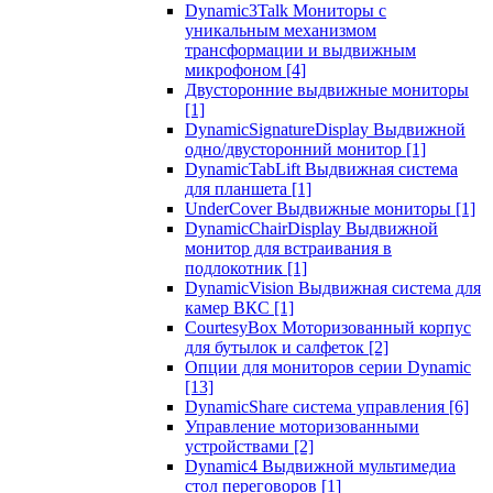
Dynamic3Talk Мониторы с
уникальным механизмом
трансформации и выдвижным
микрофоном
[4]
Двусторонние выдвижные мониторы
[1]
DynamicSignatureDisplay Выдвижной
одно/двусторонний монитор
[1]
DynamicTabLift Выдвижная система
для планшета
[1]
UnderCover Выдвижные мониторы
[1]
DynamicChairDisplay Выдвижной
монитор для встраивания в
подлокотник
[1]
DynamicVision Выдвижная система для
камер ВКС
[1]
CourtesyBox Моторизованный корпус
для бутылок и салфеток
[2]
Опции для мониторов серии Dynamic
[13]
DynamicShare система управления
[6]
Управление моторизованными
устройствами
[2]
Dynamic4 Выдвижной мультимедиа
стол переговоров
[1]