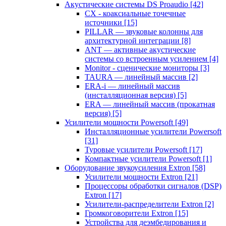
Акустические системы DS Proaudio
[42]
CX - коаксиальные точечные
источники
[15]
PILLAR — звуковые колонны для
архитектурной интеграции
[8]
ANT — активные акустические
системы со встроенным усилением
[4]
Monitor - сценические мониторы
[3]
TAURA — линейный массив
[2]
ERA-i — линейный массив
(инсталляционная версия)
[5]
ERA — линейный массив (прокатная
версия)
[5]
Усилители мощности Powersoft
[49]
Инсталляционные усилители Powersoft
[31]
Туровые усилители Powersoft
[17]
Компактные усилители Powersoft
[1]
Оборудование звукоусиления Extron
[58]
Усилители мощности Extron
[21]
Процессоры обработки сигналов (DSP)
Extron
[17]
Усилители-распределители Extron
[2]
Громкоговорители Extron
[15]
Устройства для деэмбедирования и