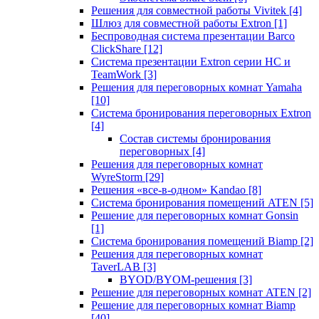
Решения для совместной работы Vivitek
[4]
Шлюз для совместной работы Extron
[1]
Беспроводная система презентации Barco
ClickShare
[12]
Система презентации Extron серии HC и
TeamWork
[3]
Решения для переговорных комнат Yamaha
[10]
Система бронирования переговорных Extron
[4]
Состав системы бронирования
переговорных
[4]
Решения для переговорных комнат
WyreStorm
[29]
Решения «все-в-одном» Kandao
[8]
Система бронирования помещений ATEN
[5]
Решение для переговорных комнат Gonsin
[1]
Система бронирования помещений Biamp
[2]
Решения для переговорных комнат
TaverLAB
[3]
BYOD/BYOM-решения
[3]
Решение для переговорных комнат ATEN
[2]
Решение для переговорных комнат Biamp
[40]