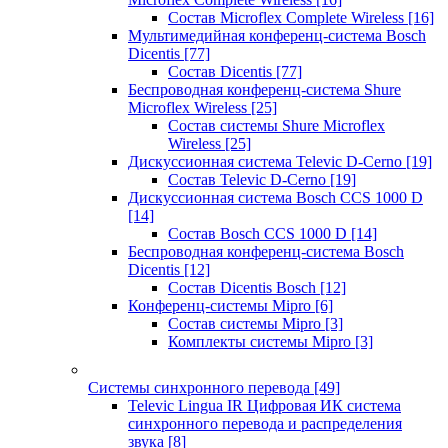
Состав Microflex Complete Wireless
[16]
Мультимедийная конференц-система Bosch
Dicentis
[77]
Состав Dicentis
[77]
Беспроводная конференц-система Shure
Microflex Wireless
[25]
Состав системы Shure Microflex
Wireless
[25]
Дискуссионная система Televic D-Cerno
[19]
Состав Televic D-Cerno
[19]
Дискуссионная система Bosch CCS 1000 D
[14]
Состав Bosch CCS 1000 D
[14]
Беспроводная конференц-система Bosch
Dicentis
[12]
Состав Dicentis Bosch
[12]
Конференц-системы Mipro
[6]
Состав системы Mipro
[3]
Комплекты системы Mipro
[3]
Системы синхронного перевода
[49]
Televic Lingua IR Цифровая ИК система
синхронного перевода и распределения
звука
[8]