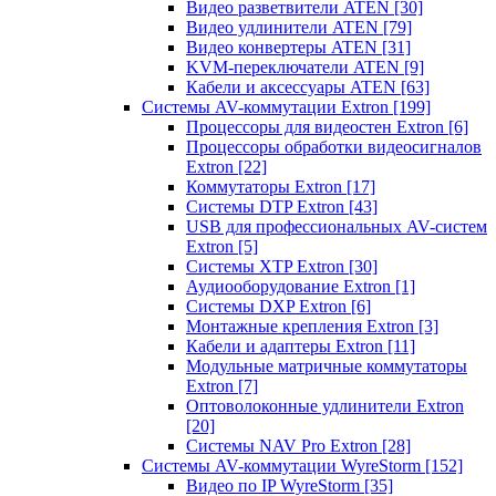
Видео разветвители ATEN
[30]
Видео удлинители ATEN
[79]
Видео конвертеры ATEN
[31]
KVM-переключатели ATEN
[9]
Кабели и аксессуары ATEN
[63]
Системы AV-коммутации Extron
[199]
Процессоры для видеостен Extron
[6]
Процессоры обработки видеосигналов
Extron
[22]
Коммутаторы Extron
[17]
Системы DTP Extron
[43]
USB для профессиональных AV-систем
Extron
[5]
Системы XTP Extron
[30]
Аудиооборудование Extron
[1]
Системы DXP Extron
[6]
Монтажные крепления Extron
[3]
Кабели и адаптеры Extron
[11]
Модульные матричные коммутаторы
Extron
[7]
Оптоволоконные удлинители Extron
[20]
Системы NAV Pro Extron
[28]
Системы AV-коммутации WyreStorm
[152]
Видео по IP WyreStorm
[35]