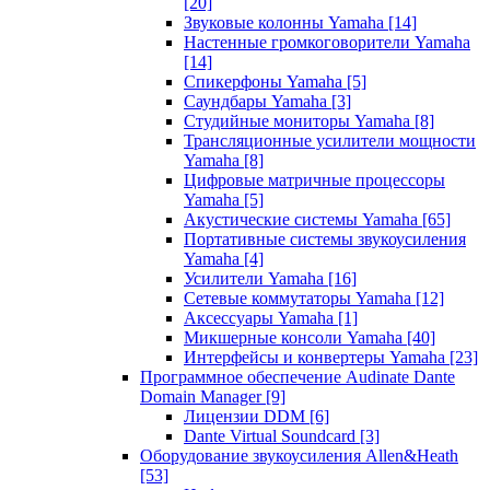
[20]
Звуковые колонны Yamaha
[14]
Настенные громкоговорители Yamaha
[14]
Спикерфоны Yamaha
[5]
Саундбары Yamaha
[3]
Студийные мониторы Yamaha
[8]
Трансляционные усилители мощности
Yamaha
[8]
Цифровые матричные процессоры
Yamaha
[5]
Акустические системы Yamaha
[65]
Портативные системы звукоусиления
Yamaha
[4]
Усилители Yamaha
[16]
Сетевые коммутаторы Yamaha
[12]
Аксессуары Yamaha
[1]
Микшерные консоли Yamaha
[40]
Интерфейсы и конвертеры Yamaha
[23]
Программное обеспечение Audinate Dante
Domain Manager
[9]
Лицензии DDM
[6]
Dante Virtual Soundcard
[3]
Оборудование звукоусиления Allen&Heath
[53]