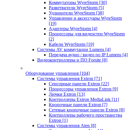
Коммутаторы WyreStorm
[30]
Разветвители WyreStorm
[5]
Удлинители WyreStorm
[38]
Управление и аксессуары WyreStorm
[19]
Адаптеры WyreStorm
[4]
Процессоры для видеостен WyreStorm
[2]
Кабели WyreStorm
[19]
Системы AV коммутации Lumens
[4]
Передача аудио / видео по IP Lumens
[4]
Видеоконтроллеры и ПО Forsite
[8]
Оборудование управления
[104]
Системы управления Extron
[71]
Сенсорные панели Extron
[22]
Процессоры управления Extron
[9]
Лючки Extron
[13]
Контроллеры Extron MediaLink
[11]
Кнопочные панели Extron
[7]
Сетевые кнопочные панели Extron
[8]
Контроллеры рабочего пространства
Extron
[1]
Системы управления Aten
[8]