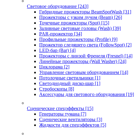
Световое оборудование
[243]
Гибридные прожекторы BeamSpotWash
[31]
Прожекторы с узким лучом (Beam)
[26]
Точечные прожекторы (Spot)
[15]
Заливные световые головы (Wash)
[39]
PAR-прожектор
[34]
Профильные прожекторы (Profile)
[9]
Прожектор следящего света (FollowSpot)
[2]
LED-бар (Bar)
[4]
Прожекторы с линзой Френеля (Fresnel)
[14]
Линейные прожекторы (Wall Washer)
[24]
Циклорама
[2]
Управление световым оборудованием
[14]
Потолочные светильники
[1]
Светодиодный диско-шар
[1]
Стробоскопы
[8]
Аксессуары для светового оборудования
[19]
Сценические спецэффекты
[15]
Генераторы тумана
[7]
Сценические вентиляторы
[3]
Жидкости для спецэффектов
[5]