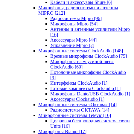
Кабели и аксессуары Shure
[6]
Микрофоны, радиосистемы и антенны
MIPRO
[212]
Радиосистемы Mipro
[96]
Микрофоны Mipro
[54]
Антенны и антенные усилители Mipro
[16]
Аксессуары Mipro
[44]
Управление Mipro
[2]
Микрофонные системы ClockAudio
[148]
Врезные микрофоны ClockAudio
[75]
Микрофоны на «гусиной шее»
ClockAudio
[60]
Потолочные микрофоны ClockAudio
[9]
Интерфейсы ClockAudio
[1]
Готовые комплекты Clockaudio
[1]
Микрофоны Dante/USB ClockAudio
[1]
Аксессуары Clockaudio
[1]
Микрофонные системы «Октава»
[14]
Радиосистемы OKTAVA
[14]
Микрофонные системы Televic
[16]
Цифровая беспроводная система связи
Unite
[16]
Микрофоны Biamp
[17]