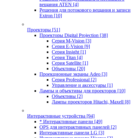
вещания ATEN
[4]
Решения для потокового вещания и записи
Extron
[10]
Проекторы
[51]
Проекторы Digital Projection
[38]
Серия M-Vision
[3]
Серия E-Vision
[9]
Серия Insight
[1]
Серия Titan
[4]
Серия Satellite
[1]
Объективы
[20]
Проекционные экраны Adeo
[3]
Серия Professional
[2]
Управление и аксессуары
[1]
Лампы и объективы для проекторов
[10]
Объективы
[2]
Лампы проекторов Hitachi, Maxell
[8]
Интерактивные устройства
[94]
* Интерактивные панели
[49]
OPS для интерактивных панелей
[2]
Интерактивные панели LG
[3]