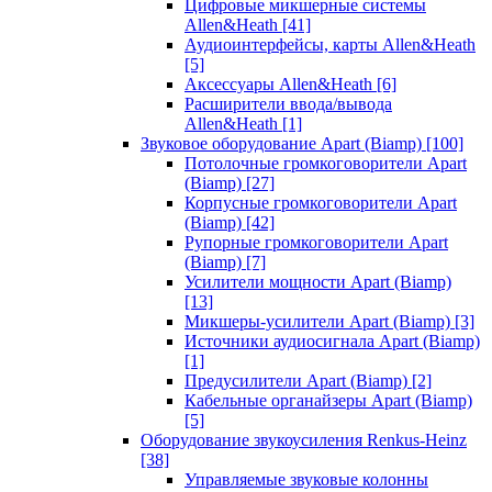
Цифровые микшерные системы
Allen&Heath
[41]
Аудиоинтерфейсы, карты Allen&Heath
[5]
Аксессуары Allen&Heath
[6]
Расширители ввода/вывода
Allen&Heath
[1]
Звуковое оборудование Apart (Biamp)
[100]
Потолочные громкоговорители Apart
(Biamp)
[27]
Корпусные громкоговорители Apart
(Biamp)
[42]
Рупорные громкоговорители Apart
(Biamp)
[7]
Усилители мощности Apart (Biamp)
[13]
Микшеры-усилители Apart (Biamp)
[3]
Источники аудиосигнала Apart (Biamp)
[1]
Предусилители Apart (Biamp)
[2]
Кабельные органайзеры Apart (Biamp)
[5]
Оборудование звукоусиления Renkus-Heinz
[38]
Управляемые звуковые колонны