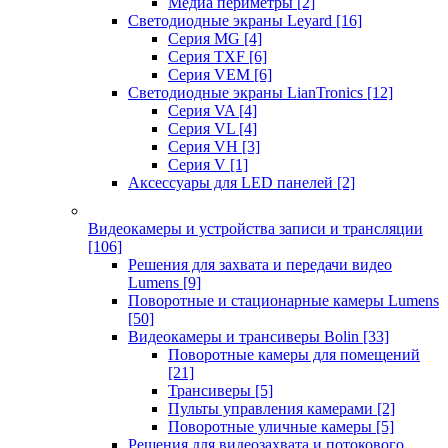
Медиа периметры
[2]
Светодиодные экраны Leyard
[16]
Серия MG
[4]
Серия TXF
[6]
Серия VEM
[6]
Светодиодные экраны LianTronics
[12]
Серия VA
[4]
Серия VL
[4]
Серия VH
[3]
Серия V
[1]
Аксессуары для LED панелей
[2]
Видеокамеры и устройства записи и трансляции
[106]
Решения для захвата и передачи видео
Lumens
[9]
Поворотные и стационарные камеры Lumens
[50]
Видеокамеры и трансиверы Bolin
[33]
Поворотные камеры для помещений
[21]
Трансиверы
[5]
Пульты управления камерами
[2]
Поворотные уличные камеры
[5]
Решения для видеозахвата и потокового