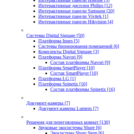
Интерактивные панели Hisense
[3]
Интерактивные дисплеи Philips
[12]
Интерактивные панели Samsung
[20]
Интерактивные панели Vivitek
[1]
Интерактивные панели Hikvision
[4]
Системы Digital Signage
[50]
Платформа Innes
[5]
Системы бронирования помещений
[6]
Комплекты Digital Signage
[3]
Платформа Navori
[9]
Состав платформы Navori
[9]
Платформа SmartPlayer
[10]
Состав SmartPlayer
[10]
Платформа LG
[1]
Платформа Spinetix
[16]
Состав платформы Spinetix
[16]
Документ-камеры
[7]
Документ-камеры Lumens
[7]
Решения для переговорных комнат
[130]
Звуковые экосистемы Shure
[6]
Экосистема Shure Stem
[6]