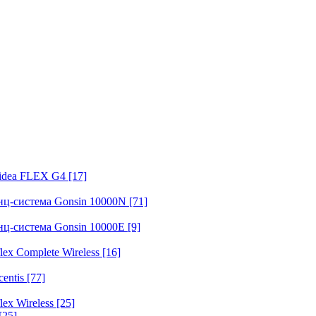
fidea FLEX G4
[17]
нц-система Gonsin 10000N
[71]
нц-система Gonsin 10000E
[9]
ex Complete Wireless
[16]
entis
[77]
ex Wireless
[25]
[25]