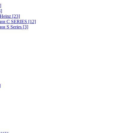
]
8]
-Heinz
[23]
ерии C SERIES
[12]
ии S Series
[3]
]