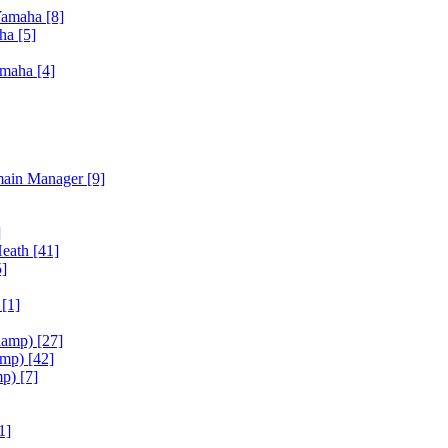
Yamaha
[8]
aha
[5]
amaha
[4]
main Manager
[9]
]
Heath
[41]
5]
h
[1]
iamp)
[27]
amp)
[42]
mp)
[7]
1]