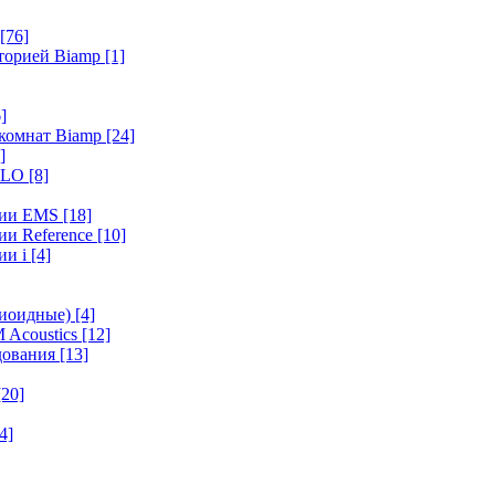
[76]
иторией Biamp
[1]
]
 комнат Biamp
[24]
]
HALO
[8]
ерии EMS
[18]
ии Reference
[10]
ии i
[4]
диоидные)
[4]
 Acoustics
[12]
удования
[13]
[20]
4]