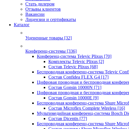
Стать дилером
Отзывы клиентов
Вакансии
Лицензии и сертификаты
Каталог
Уцененные товары
[32]
Конференц-системы
[336]
Конференц-система Televic Plixus
[70]
Комплекты Televic Plixus
[2]
Состав Televic Plixus
[68]
Беспроводная конференц-система Televic Con
Состав Confidea FLEX G4
[17]
Цифровая проводная и беспроводная конфере
Состав Gonsin 10000N
[71]
Цифровая проводная и беспроводная конфере
Состав Gonsin 10000E
[9]
Беспроводная конференц-система Shure Microfl
Состав Microflex Complete Wireless
[16]
Мультимедийная конференц-система Bosch Dic
Состав Dicentis
[77]
Беспроводная конференц-система Shure Microfl
Состав системы Shure Microflex Wireless