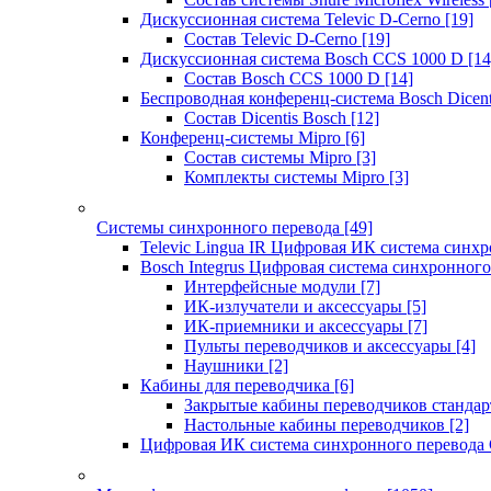
Дискуссионная система Televic D-Cerno
[19]
Состав Televic D-Cerno
[19]
Дискуссионная система Bosch CCS 1000 D
[14
Состав Bosch CCS 1000 D
[14]
Беспроводная конференц-система Bosch Dicen
Состав Dicentis Bosch
[12]
Конференц-системы Mipro
[6]
Состав системы Mipro
[3]
Комплекты системы Mipro
[3]
Системы синхронного перевода
[49]
Televic Lingua IR Цифровая ИК система синхр
Bosch Integrus Цифровая система синхронного
Интерфейсные модули
[7]
ИК-излучатели и аксессуары
[5]
ИК-приемники и аксессуары
[7]
Пульты переводчиков и аксессуары
[4]
Наушники
[2]
Кабины для переводчика
[6]
Закрытые кабины переводчиков стандар
Настольные кабины переводчиков
[2]
Цифровая ИК система синхронного перевода