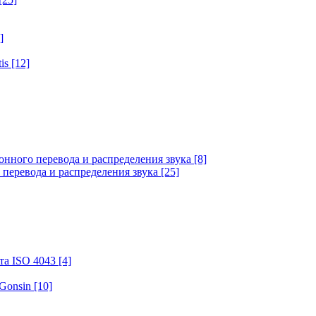
]
tis
[12]
онного перевода и распределения звука
[8]
 перевода и распределения звука
[25]
та ISO 4043
[4]
 Gonsin
[10]