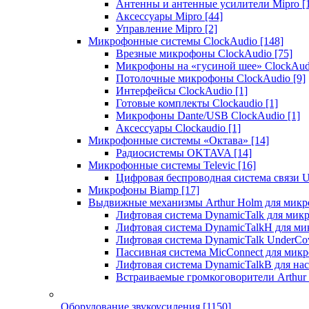
Антенны и антенные усилители Mipro
[
Аксессуары Mipro
[44]
Управление Mipro
[2]
Микрофонные системы ClockAudio
[148]
Врезные микрофоны ClockAudio
[75]
Микрофоны на «гусиной шее» ClockAu
Потолочные микрофоны ClockAudio
[9]
Интерфейсы ClockAudio
[1]
Готовые комплекты Clockaudio
[1]
Микрофоны Dante/USB ClockAudio
[1]
Аксессуары Clockaudio
[1]
Микрофонные системы «Октава»
[14]
Радиосистемы OKTAVA
[14]
Микрофонные системы Televic
[16]
Цифровая беспроводная система связи U
Микрофоны Biamp
[17]
Выдвижные механизмы Arthur Holm для микр
Лифтовая система DynamicTalk для ми
Лифтовая система DynamicTalkH для м
Лифтовая система DynamicTalk UnderCo
Пассивная система MicConnect для мик
Лифтовая система DynamicTalkB для на
Встраиваемые громкоговорители Arthu
Оборудование звукоусиления
[1150]