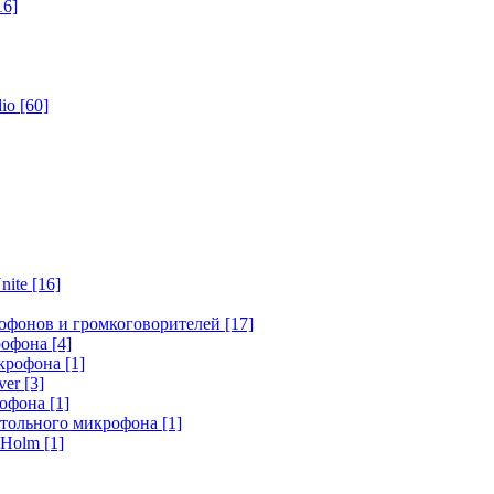
16]
dio
[60]
nite
[16]
офонов и громкоговорителей
[17]
крофона
[4]
икрофона
[1]
ver
[3]
рофона
[1]
стольного микрофона
[1]
r Holm
[1]