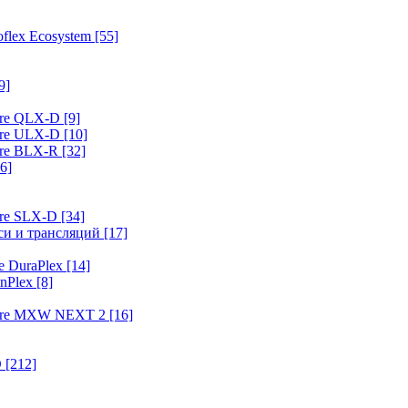
flex Ecosystem
[55]
9]
ure QLX-D
[9]
ure ULX-D
[10]
ure BLX-R
[32]
6]
ure SLX-D
[34]
иси и трансляций
[17]
e DuraPlex
[14]
nPlex
[8]
hure MXW NEXT 2
[16]
O
[212]