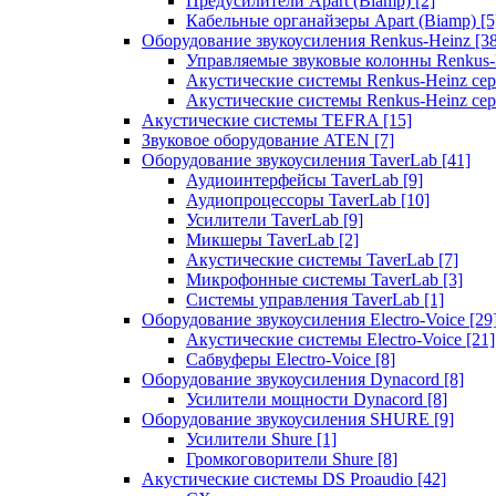
Предусилители Apart (Biamp)
[2]
Кабельные органайзеры Apart (Biamp)
[5
Оборудование звукоусиления Renkus-Heinz
[3
Управляемые звуковые колонны Renkus
Акустические системы Renkus-Heinz с
Акустические системы Renkus-Heinz сер
Акустические системы TEFRA
[15]
Звуковое оборудование ATEN
[7]
Оборудование звукоусиления TaverLab
[41]
Аудиоинтерфейсы TaverLab
[9]
Аудиопроцессоры TaverLab
[10]
Усилители TaverLab
[9]
Микшеры TaverLab
[2]
Акустические системы TaverLab
[7]
Микрофонные системы TaverLab
[3]
Системы управления TaverLab
[1]
Оборудование звукоусиления Electro-Voice
[29
Акустические системы Electro-Voice
[21]
Сабвуферы Electro-Voice
[8]
Оборудование звукоусиления Dynacord
[8]
Усилители мощности Dynacord
[8]
Оборудование звукоусиления SHURE
[9]
Усилители Shure
[1]
Громкоговорители Shure
[8]
Акустические системы DS Proaudio
[42]