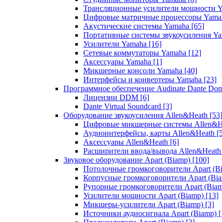
Трансляционные усилители мощности 
Цифровые матричные процессоры Yam
Акустические системы Yamaha
[65]
Портативные системы звукоусиления Y
Усилители Yamaha
[16]
Сетевые коммутаторы Yamaha
[12]
Аксессуары Yamaha
[1]
Микшерные консоли Yamaha
[40]
Интерфейсы и конвертеры Yamaha
[23]
Программное обеспечение Audinate Dante Do
Лицензии DDM
[6]
Dante Virtual Soundcard
[3]
Оборудование звукоусиления Allen&Heath
[53
Цифровые микшерные системы Allen&
Аудиоинтерфейсы, карты Allen&Heath
[
Аксессуары Allen&Heath
[6]
Расширители ввода/вывода Allen&Heat
Звуковое оборудование Apart (Biamp)
[100]
Потолочные громкоговорители Apart (B
Корпусные громкоговорители Apart (Bi
Рупорные громкоговорители Apart (Bia
Усилители мощности Apart (Biamp)
[13]
Микшеры-усилители Apart (Biamp)
[3]
Источники аудиосигнала Apart (Biamp)
[