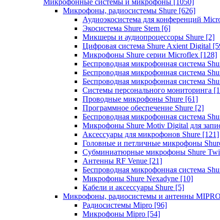
Микрофонные системы и микрофоны
[1050]
Микрофоны, радиосистемы Shure
[626]
Аудиоэкосистема для конференций Micro
Экосистема Shure Stem
[6]
Микшеры и аудиопроцессоры Shure
[2]
Цифровая система Shure Axient Digital
[5
Микрофоны Shure серии Microflex
[128]
Беспроводная микрофонная система Sh
Беспроводная микрофонная система Sh
Беспроводная микрофонная система Sh
Системы персонального мониторинга
[1
Проводные микрофоны Shure
[61]
Программное обеспечение Shure
[2]
Беспроводная микрофонная система Sh
Микрофоны Shure Motiv Digital для зап
Аксессуары для микрофонов Shure
[121]
Головные и петличные микрофоны Shur
Субминиатюрные микрофоны Shure Twi
Антенны RF Venue
[21]
Беспроводная микрофонная система S
Микрофоны Shure Nexadyne
[10]
Кабели и аксессуары Shure
[5]
Микрофоны, радиосистемы и антенны MIPR
Радиосистемы Mipro
[96]
Микрофоны Mipro
[54]