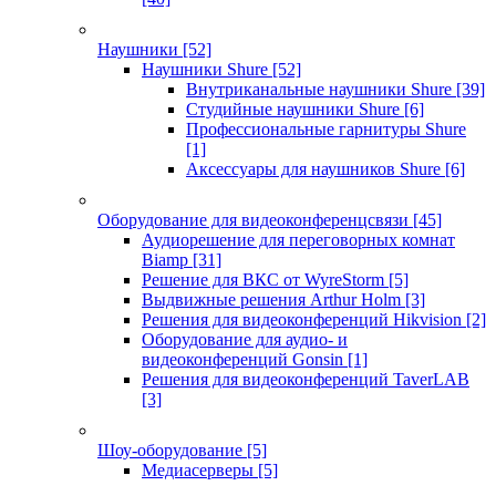
Наушники
[52]
Наушники Shure
[52]
Внутриканальные наушники Shure
[39]
Студийные наушники Shure
[6]
Профессиональные гарнитуры Shure
[1]
Аксессуары для наушников Shure
[6]
Оборудование для видеоконференцсвязи
[45]
Аудиорешение для переговорных комнат
Biamp
[31]
Решение для ВКС от WyreStorm
[5]
Выдвижные решения Arthur Holm
[3]
Решения для видеоконференций Hikvision
[2]
Оборудование для аудио- и
видеоконференций Gonsin
[1]
Решения для видеоконференций TaverLAB
[3]
Шоу-оборудование
[5]
Медиасерверы
[5]