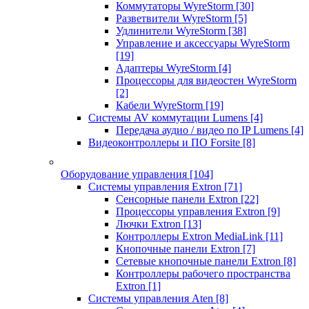
Коммутаторы WyreStorm
[30]
Разветвители WyreStorm
[5]
Удлинители WyreStorm
[38]
Управление и аксессуары WyreStorm
[19]
Адаптеры WyreStorm
[4]
Процессоры для видеостен WyreStorm
[2]
Кабели WyreStorm
[19]
Системы AV коммутации Lumens
[4]
Передача аудио / видео по IP Lumens
[4]
Видеоконтроллеры и ПО Forsite
[8]
Оборудование управления
[104]
Системы управления Extron
[71]
Сенсорные панели Extron
[22]
Процессоры управления Extron
[9]
Лючки Extron
[13]
Контроллеры Extron MediaLink
[11]
Кнопочные панели Extron
[7]
Сетевые кнопочные панели Extron
[8]
Контроллеры рабочего пространства
Extron
[1]
Системы управления Aten
[8]