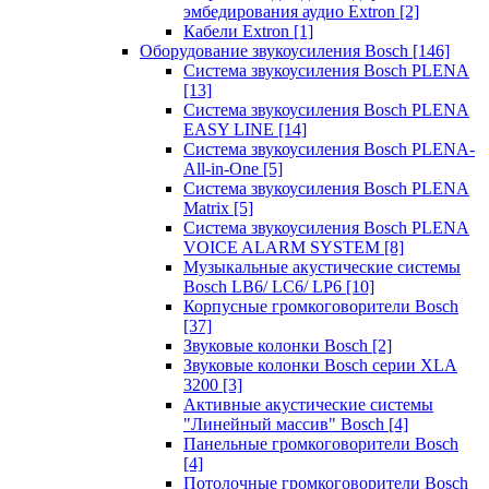
эмбедирования аудио Extron
[2]
Кабели Extron
[1]
Оборудование звукоусиления Bosch
[146]
Система звукоусиления Bosch PLENA
[13]
Система звукоусиления Bosch PLENA
EASY LINE
[14]
Система звукоусиления Bosch PLENA-
All-in-One
[5]
Система звукоусиления Bosch PLENA
Matrix
[5]
Система звукоусиления Bosch PLENA
VOICE ALARM SYSTEM
[8]
Музыкальные акустические системы
Bosch LB6/ LC6/ LP6
[10]
Корпусные громкоговорители Bosch
[37]
Звуковые колонки Bosch
[2]
Звуковые колонки Bosch серии XLA
3200
[3]
Активные акустические системы
"Линейный массив" Bosch
[4]
Панельные громкоговорители Bosch
[4]
Потолочные громкоговорители Bosch