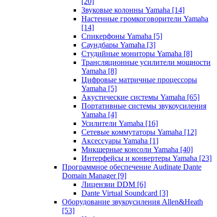
[20]
Звуковые колонны Yamaha
[14]
Настенные громкоговорители Yamaha
[14]
Спикерфоны Yamaha
[5]
Саундбары Yamaha
[3]
Студийные мониторы Yamaha
[8]
Трансляционные усилители мощности
Yamaha
[8]
Цифровые матричные процессоры
Yamaha
[5]
Акустические системы Yamaha
[65]
Портативные системы звукоусиления
Yamaha
[4]
Усилители Yamaha
[16]
Сетевые коммутаторы Yamaha
[12]
Аксессуары Yamaha
[1]
Микшерные консоли Yamaha
[40]
Интерфейсы и конвертеры Yamaha
[23]
Программное обеспечение Audinate Dante
Domain Manager
[9]
Лицензии DDM
[6]
Dante Virtual Soundcard
[3]
Оборудование звукоусиления Allen&Heath
[53]