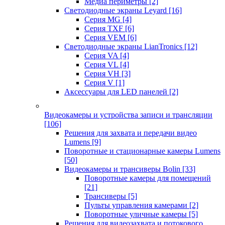
Медиа периметры
[2]
Светодиодные экраны Leyard
[16]
Серия MG
[4]
Серия TXF
[6]
Серия VEM
[6]
Светодиодные экраны LianTronics
[12]
Серия VA
[4]
Серия VL
[4]
Серия VH
[3]
Серия V
[1]
Аксессуары для LED панелей
[2]
Видеокамеры и устройства записи и трансляции
[106]
Решения для захвата и передачи видео
Lumens
[9]
Поворотные и стационарные камеры Lumens
[50]
Видеокамеры и трансиверы Bolin
[33]
Поворотные камеры для помещений
[21]
Трансиверы
[5]
Пульты управления камерами
[2]
Поворотные уличные камеры
[5]
Решения для видеозахвата и потокового