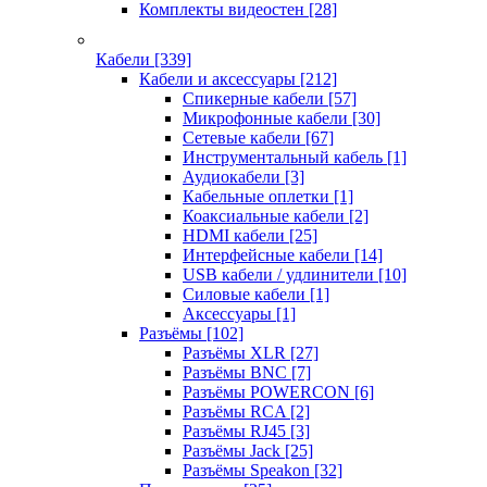
Комплекты видеостен
[28]
Кабели
[339]
Кабели и аксессуары
[212]
Спикерные кабели
[57]
Микрофонные кабели
[30]
Сетевые кабели
[67]
Инструментальный кабель
[1]
Аудиокабели
[3]
Кабельные оплетки
[1]
Коаксиальные кабели
[2]
HDMI кабели
[25]
Интерфейсные кабели
[14]
USB кабели / удлинители
[10]
Силовые кабели
[1]
Аксессуары
[1]
Разъёмы
[102]
Разъёмы XLR
[27]
Разъёмы BNC
[7]
Разъёмы POWERCON
[6]
Разъёмы RCA
[2]
Разъёмы RJ45
[3]
Разъёмы Jack
[25]
Разъёмы Speakon
[32]