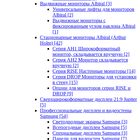
Выдвижные мониторы Albiral
[3]
Универсальные лифты для мониторов
Albiral
[2]
Выдвижные мониторы с
фиксированным углом наклона Albiral
[1]
Стационарные мониторы Albiral (Arthur
Holm)
[42]
Серия AH1 Широкоформатный
монитор, складывается вручную
[2]
Серия AH2 Монитор складывается
вручную
[2]
Серия RISE Настенные мониторы
[14]
Серия DROP Мониторы для установки
в стену
[15]
Опции для мониторов серии RISE и
DROP
[9]
Сверхширокоформатные дисплеи 21:9 Jupiter
[5]
Профессиональные дисплеи и видеостены
Samsung
[54]
Светодиодные экраны Samsung
[3]
Всепогодные дисплеи Samsung
[5]
Специальные дисплеи Samsung
[3]
Панели для видеостен Samsung
[7]