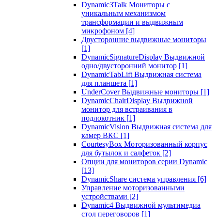
Dynamic3Talk Мониторы с
уникальным механизмом
трансформации и выдвижным
микрофоном
[4]
Двусторонние выдвижные мониторы
[1]
DynamicSignatureDisplay Выдвижной
одно/двусторонний монитор
[1]
DynamicTabLift Выдвижная система
для планшета
[1]
UnderCover Выдвижные мониторы
[1]
DynamicChairDisplay Выдвижной
монитор для встраивания в
подлокотник
[1]
DynamicVision Выдвижная система для
камер ВКС
[1]
CourtesyBox Моторизованный корпус
для бутылок и салфеток
[2]
Опции для мониторов серии Dynamic
[13]
DynamicShare система управления
[6]
Управление моторизованными
устройствами
[2]
Dynamic4 Выдвижной мультимедиа
стол переговоров
[1]