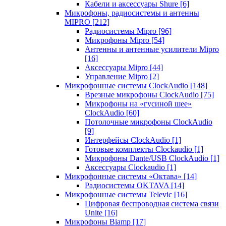
Кабели и аксессуары Shure
[6]
Микрофоны, радиосистемы и антенны
MIPRO
[212]
Радиосистемы Mipro
[96]
Микрофоны Mipro
[54]
Антенны и антенные усилители Mipro
[16]
Аксессуары Mipro
[44]
Управление Mipro
[2]
Микрофонные системы ClockAudio
[148]
Врезные микрофоны ClockAudio
[75]
Микрофоны на «гусиной шее»
ClockAudio
[60]
Потолочные микрофоны ClockAudio
[9]
Интерфейсы ClockAudio
[1]
Готовые комплекты Clockaudio
[1]
Микрофоны Dante/USB ClockAudio
[1]
Аксессуары Clockaudio
[1]
Микрофонные системы «Октава»
[14]
Радиосистемы OKTAVA
[14]
Микрофонные системы Televic
[16]
Цифровая беспроводная система связи
Unite
[16]
Микрофоны Biamp
[17]