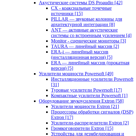
Акустические системы DS Proaudio
[42]
CX - коаксиальные точечные
источники
[15]
PILLAR — звуковые колонны для
архитектурной интеграции
[8]
ANT — активные акустические
системы со встроенным усилением
[4]
Monitor - сценические мониторы
[3]
TAURA — линейный массив
[2]
ERA-i — линейный массив
(инсталляционная версия)
[5]
ERA — линейный массив (прокатная
версия)
[5]
Усилители мощности Powersoft
[49]
Инсталляционные усилители Powersoft
[31]
Туровые усилители Powersoft
[17]
Компактные усилители Powersoft
[1]
Оборудование звукоусиления Extron
[58]
Усилители мощности Extron
[21]
Процессоры обработки сигналов (DSP)
Extron
[17]
Усилители-распределители Extron
[2]
Громкоговорители Extron
[15]
Устройства для деэмбедирования и