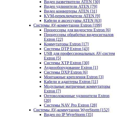
Видео разветвители ATEN
[30]
Видео удлинители ATEN
[79]
Видео конвертеры ATEN
[31]
KVM-переключатели ATEN
[9]
Кабели и аксессуары ATEN
[63]
Системы AV-коммутации Extron
[199]
Процессоры для видеостен Extron
[6]
Процессоры обработки видеосигналов
Extron
[22]
Коммутаторы Extron
[17]
Системы DTP Extron
[43]
USB для профессиональных AV-систем
Extron
[5]
Системы XTP Extron
[30]
Аудиооборудование Extron
[1]
Системы DXP Extron
[6]
Монтажные крепления Extron
[3]
Кабели и адаптеры Extron
[11]
Модульные матричные коммутаторы
Extron
[7]
Оптоволоконные удлинители Extron
[20]
Системы NAV Pro Extron
[28]
Системы AV-коммутации WyreStorm
[152]
Видео по IP WyreStorm
[35]