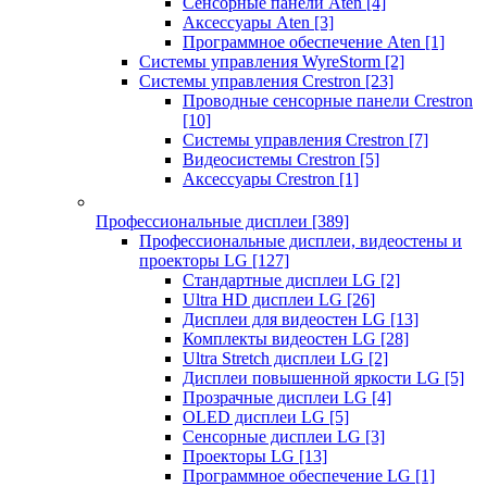
Сенсорные панели Aten
[4]
Аксессуары Aten
[3]
Программное обеспечение Aten
[1]
Системы управления WyreStorm
[2]
Системы управления Crestron
[23]
Проводные сенсорные панели Crestron
[10]
Системы управления Crestron
[7]
Видеосистемы Crestron
[5]
Аксессуары Crestron
[1]
Профессиональные дисплеи
[389]
Профессиональные дисплеи, видеостены и
проекторы LG
[127]
Стандартные дисплеи LG
[2]
Ultra HD дисплеи LG
[26]
Дисплеи для видеостен LG
[13]
Комплекты видеостен LG
[28]
Ultra Stretch дисплеи LG
[2]
Дисплеи повышенной яркости LG
[5]
Прозрачные дисплеи LG
[4]
OLED дисплеи LG
[5]
Сенсорные дисплеи LG
[3]
Проекторы LG
[13]
Программное обеспечение LG
[1]