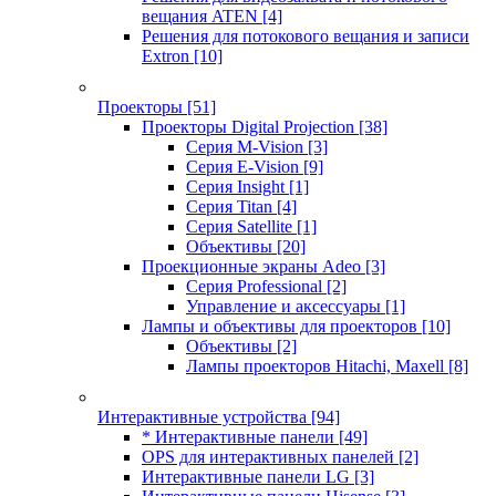
вещания ATEN
[4]
Решения для потокового вещания и записи
Extron
[10]
Проекторы
[51]
Проекторы Digital Projection
[38]
Серия M-Vision
[3]
Серия E-Vision
[9]
Серия Insight
[1]
Серия Titan
[4]
Серия Satellite
[1]
Объективы
[20]
Проекционные экраны Adeo
[3]
Серия Professional
[2]
Управление и аксессуары
[1]
Лампы и объективы для проекторов
[10]
Объективы
[2]
Лампы проекторов Hitachi, Maxell
[8]
Интерактивные устройства
[94]
* Интерактивные панели
[49]
OPS для интерактивных панелей
[2]
Интерактивные панели LG
[3]