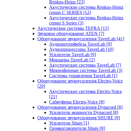
Renkus-Heinz
[23]
Акустические системы Renkus-Heinz
серии C SERIES
[12]
Акустические системы Renkus-Heinz
серии S Series
[3]
Акустические системы TEFRA
[15]
Звуковое оборудование ATEN
[7]
Оборудование звукоусиления TaverLab
[41]
Аудиоинтерфейсы TaverLab
[9]
Аудиопроцессоры TaverLab
[10]
Усилители TaverLab
[9]
Микшеры TaverLab
[2]
Акустические системы TaverLab
[7]
Микрофонные системы TaverLab
[3]
Системы управления TaverLab
[1]
Оборудование звукоусиления Electro-Voice
[29]
Акустические системы Electro-Voice
[21]
Сабвуферы Electro-Voice
[8]
Оборудование звукоусиления Dynacord
[8]
Усилители мощности Dynacord
[8]
Оборудование звукоусиления SHURE
[9]
Усилители Shure
[1]
Громкоговорители Shure
[8]