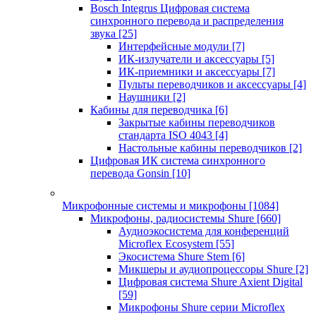
Bosch Integrus Цифровая система
синхронного перевода и распределения
звука
[25]
Интерфейсные модули
[7]
ИК-излучатели и аксессуары
[5]
ИК-приемники и аксессуары
[7]
Пульты переводчиков и аксессуары
[4]
Наушники
[2]
Кабины для переводчика
[6]
Закрытые кабины переводчиков
стандарта ISO 4043
[4]
Настольные кабины переводчиков
[2]
Цифровая ИК система синхронного
перевода Gonsin
[10]
Микрофонные системы и микрофоны
[1084]
Микрофоны, радиосистемы Shure
[660]
Аудиоэкосистема для конференций
Microflex Ecosystem
[55]
Экосистема Shure Stem
[6]
Микшеры и аудиопроцессоры Shure
[2]
Цифровая система Shure Axient Digital
[59]
Микрофоны Shure серии Microflex