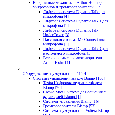
Выдвижные механизмы Arthur Holm для
микрофонов и громкоговорителей
[17]
Лифтовая система DynamicTalk для
микрофона
[4]
Лифтовая система DynamicTalkH для
микрофона
[1]
Лифтовая система DynamicTalk
UnderCover
[3]
Пассивная система MicConnect для
микрофона
[1]
Лифтовая система DynamicTalkB для
настольного микрофона
[1]
Встраиваемые громкоговорители
Arthur Holm
[1]
Оборудование звукоусиления
[1150]
Системы управления звуком Biamp
[186]
Tesira Цифровая медиаплатформа
Biamp
[76]
Crowd Mics Система для общения с
аудиторией Biamp
[1]
Система управления Biamp
[16]
Громкоговорители Biamp
[53]
Система звукоусиления Voltera Biamp