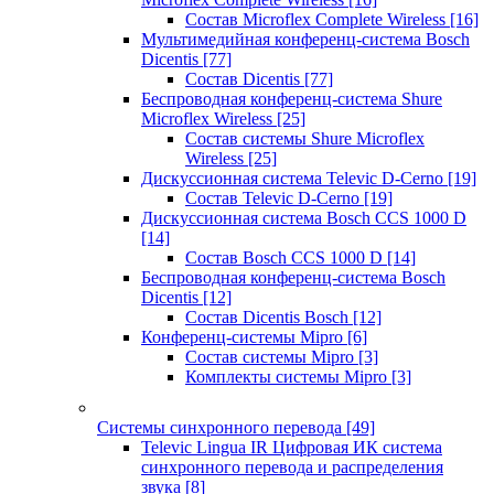
Состав Microflex Complete Wireless
[16]
Мультимедийная конференц-система Bosch
Dicentis
[77]
Состав Dicentis
[77]
Беспроводная конференц-система Shure
Microflex Wireless
[25]
Состав системы Shure Microflex
Wireless
[25]
Дискуссионная система Televic D-Cerno
[19]
Состав Televic D-Cerno
[19]
Дискуссионная система Bosch CCS 1000 D
[14]
Состав Bosch CCS 1000 D
[14]
Беспроводная конференц-система Bosch
Dicentis
[12]
Состав Dicentis Bosch
[12]
Конференц-системы Mipro
[6]
Состав системы Mipro
[3]
Комплекты системы Mipro
[3]
Системы синхронного перевода
[49]
Televic Lingua IR Цифровая ИК система
синхронного перевода и распределения
звука
[8]