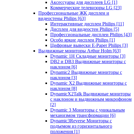
Аксессуары для дисплеев LG
[1]
Коммерческие телевизоры LG
[23]
Профессиональные ЖК дисплеи и
видеостены Philips
[63]
Интерактивные дисплеи Philips
[11]
Дисплеи для видеостен Philips
[5]
Профессиональные дисплеи Philips
[43]
Особо яркие дисплеи Philips
[1]
Цифровые вывески E-Paper Philips
[3]
Выдвижные мониторы Arthur Holm
[63]
Dynamic 1Н Складные мониторы
[3]
DB2 и DB3 Выдвижные мониторы с
наклоном
[6]
Dynamic2 Выдвижные мониторы с
наклоном
[3]
Dynamic X2 Выдвижные мониторы с
наклоном
[8]
DynamicX2Talk Выдвижные мониторы
с наклоном и выдвижным микрофоном
[2]
Dynamic 3 Мониторы с уникальным
механизмом трансформации
[6]
Dynamic3Reverse Мониторы с
подъемом из горизонтального
положения
[1]