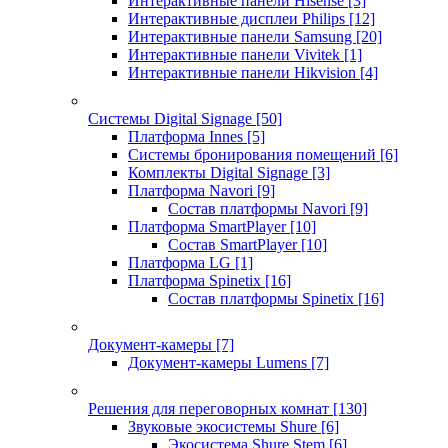
Интерактивные панели Hisense
[3]
Интерактивные дисплеи Philips
[12]
Интерактивные панели Samsung
[20]
Интерактивные панели Vivitek
[1]
Интерактивные панели Hikvision
[4]
Системы Digital Signage
[50]
Платформа Innes
[5]
Системы бронирования помещений
[6]
Комплекты Digital Signage
[3]
Платформа Navori
[9]
Состав платформы Navori
[9]
Платформа SmartPlayer
[10]
Состав SmartPlayer
[10]
Платформа LG
[1]
Платформа Spinetix
[16]
Состав платформы Spinetix
[16]
Документ-камеры
[7]
Документ-камеры Lumens
[7]
Решения для переговорных комнат
[130]
Звуковые экосистемы Shure
[6]
Экосистема Shure Stem
[6]