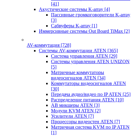
[41]
Акустические системы K-array
[4]
Пассивные громкоговорители K-array
[3]
Сабвуферы K-array
[1]
Иммерсивные системы Out Board TiMax
[2]
AV-коммутация
[728]
Системы AV-коммутации ATEN
[365]
Система управления ATEN
[29]
Системы управления ATEN UNIZON
[5]
Матричные коммутаторы
видеосигналов ATEN
[34]
Коммутаторы видеосигналов ATEN
[30]
Передача аудио/видео по IP ATEN
[25]
Распределение питания ATEN
[10]
АВ микшеры ATEN
[3]
Модули KVM ATEN
[2]
Усилители ATEN
[7]
Процессоры видеостен ATEN
[7]
Матричная система KVM по IP ATEN
[1]