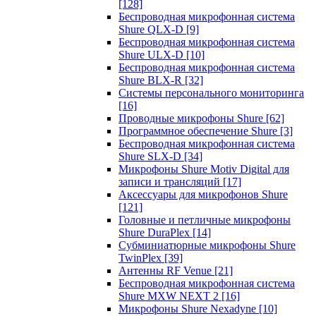
[128]
Беспроводная микрофонная система
Shure QLX-D
[9]
Беспроводная микрофонная система
Shure ULX-D
[10]
Беспроводная микрофонная система
Shure BLX-R
[32]
Системы персонального мониторинга
[16]
Проводные микрофоны Shure
[62]
Программное обеспечение Shure
[3]
Беспроводная микрофонная система
Shure SLX-D
[34]
Микрофоны Shure Motiv Digital для
записи и трансляций
[17]
Аксессуары для микрофонов Shure
[121]
Головные и петличные микрофоны
Shure DuraPlex
[14]
Субминиатюрные микрофоны Shure
TwinPlex
[39]
Антенны RF Venue
[21]
Беспроводная микрофонная система
Shure MXW NEXT 2
[16]
Микрофоны Shure Nexadyne
[10]