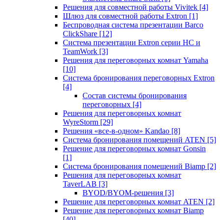
Решения для совместной работы Vivitek
[4]
Шлюз для совместной работы Extron
[1]
Беспроводная система презентации Barco
ClickShare
[12]
Система презентации Extron серии HC и
TeamWork
[3]
Решения для переговорных комнат Yamaha
[10]
Система бронирования переговорных Extron
[4]
Состав системы бронирования
переговорных
[4]
Решения для переговорных комнат
WyreStorm
[29]
Решения «все-в-одном» Kandao
[8]
Система бронирования помещений ATEN
[5]
Решение для переговорных комнат Gonsin
[1]
Система бронирования помещений Biamp
[2]
Решения для переговорных комнат
TaverLAB
[3]
BYOD/BYOM-решения
[3]
Решение для переговорных комнат ATEN
[2]
Решение для переговорных комнат Biamp
[40]