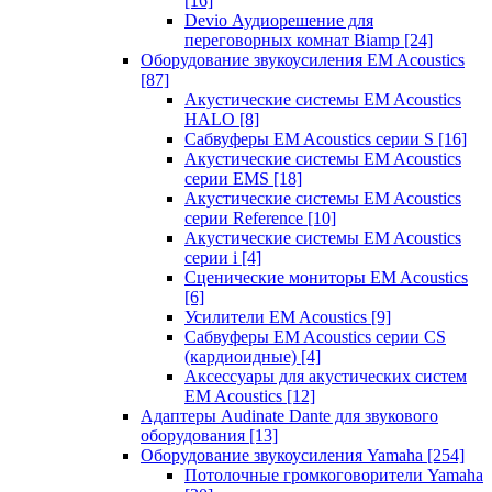
[16]
Devio Аудиорешение для
переговорных комнат Biamp
[24]
Оборудование звукоусиления EM Acoustics
[87]
Акустические системы EM Acoustics
HALO
[8]
Сабвуферы EM Acoustics серии S
[16]
Акустические системы EM Acoustics
серии EMS
[18]
Акустические системы EM Acoustics
серии Reference
[10]
Акустические системы EM Acoustics
серии i
[4]
Сценические мониторы EM Acoustics
[6]
Усилители EM Acoustics
[9]
Сабвуферы EM Acoustics серии CS
(кардиоидные)
[4]
Аксессуары для акустических систем
EM Acoustics
[12]
Адаптеры Audinate Dante для звукового
оборудования
[13]
Оборудование звукоусиления Yamaha
[254]
Потолочные громкоговорители Yamaha