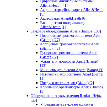
Цифровые микшерные системы
Allen&Heath
[41]
Аудиоинтерфейсы, карты Allen&Heath
[5]
Аксессуары Allen&Heath
[6]
Расширители ввода/вывода
Allen&Heath
[1]
Звуковое оборудование Apart (Biamp)
[100]
Потолочные громкоговорители Apart
(Biamp)
[27]
Корпусные громкоговорители Apart
(Biamp)
[42]
Рупорные громкоговорители Apart
(Biamp)
[7]
Усилители мощности Apart (Biamp)
[13]
Микшеры-усилители Apart (Biamp)
[3]
Источники аудиосигнала Apart (Biamp)
[1]
Предусилители Apart (Biamp)
[2]
Кабельные органайзеры Apart (Biamp)
[5]
Оборудование звукоусиления Renkus-Heinz
[38]
Управляемые звуковые колонны