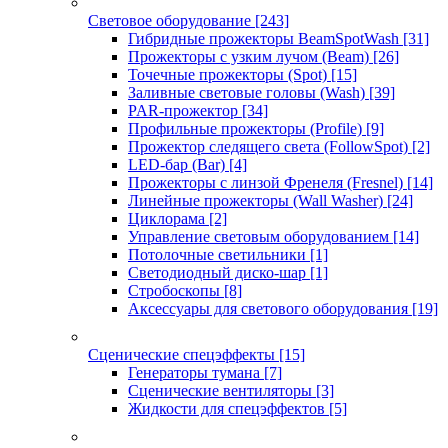
Световое оборудование
[243]
Гибридные прожекторы BeamSpotWash
[31]
Прожекторы с узким лучом (Beam)
[26]
Точечные прожекторы (Spot)
[15]
Заливные световые головы (Wash)
[39]
PAR-прожектор
[34]
Профильные прожекторы (Profile)
[9]
Прожектор следящего света (FollowSpot)
[2]
LED-бар (Bar)
[4]
Прожекторы с линзой Френеля (Fresnel)
[14]
Линейные прожекторы (Wall Washer)
[24]
Циклорама
[2]
Управление световым оборудованием
[14]
Потолочные светильники
[1]
Светодиодный диско-шар
[1]
Стробоскопы
[8]
Аксессуары для светового оборудования
[19]
Сценические спецэффекты
[15]
Генераторы тумана
[7]
Сценические вентиляторы
[3]
Жидкости для спецэффектов
[5]