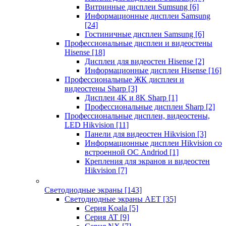
Витринные дисплеи Sumsung
[6]
Информационные дисплеи Samsung
[24]
Гостиничные дисплеи Samsung
[6]
Профессиональные дисплеи и видеостены
Hisense
[18]
Дисплеи для видеостен Hisense
[2]
Информационные дисплеи Hisense
[16]
Профессиональные ЖК дисплеи и
видеостены Sharp
[3]
Дисплеи 4K и 8K Sharp
[1]
Профессиональные дисплеи Sharp
[2]
Профессиональные дисплеи, видеостены,
LED Hikvision
[11]
Панели для видеостен Hikvision
[3]
Информационные дисплеи Hikvision со
встроенной ОС Andriod
[1]
Крепления для экранов и видеостен
Hikvision
[7]
Светодиодные экраны
[143]
Светодиодные экраны AET
[35]
Cерия Koala
[5]
Серия AT
[9]