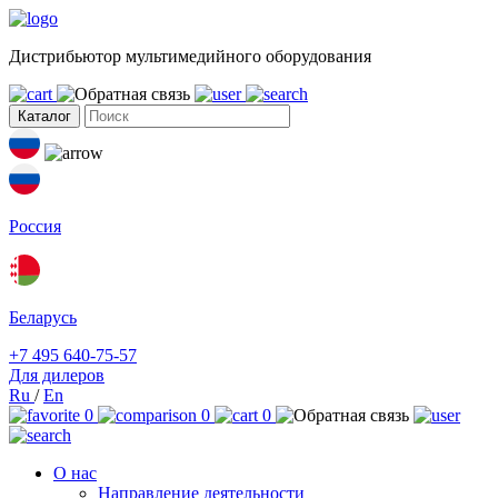
Дистрибьютор мультимедийного оборудования
Каталог
Россия
Беларусь
+7 495 640-75-57
Для дилеров
Ru
/
En
0
0
0
О нас
Направление деятельности