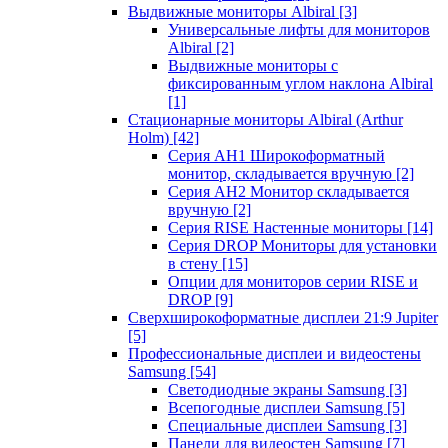
Выдвижные мониторы Albiral
[3]
Универсальные лифты для мониторов
Albiral
[2]
Выдвижные мониторы с
фиксированным углом наклона Albiral
[1]
Стационарные мониторы Albiral (Arthur
Holm)
[42]
Серия AH1 Широкоформатный
монитор, складывается вручную
[2]
Серия AH2 Монитор складывается
вручную
[2]
Серия RISE Настенные мониторы
[14]
Серия DROP Мониторы для установки
в стену
[15]
Опции для мониторов серии RISE и
DROP
[9]
Сверхширокоформатные дисплеи 21:9 Jupiter
[5]
Профессиональные дисплеи и видеостены
Samsung
[54]
Светодиодные экраны Samsung
[3]
Всепогодные дисплеи Samsung
[5]
Специальные дисплеи Samsung
[3]
Панели для видеостен Samsung
[7]