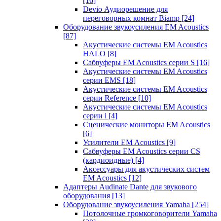
[16]
Devio Аудиорешение для
переговорных комнат Biamp
[24]
Оборудование звукоусиления EM Acoustics
[87]
Акустические системы EM Acoustics
HALO
[8]
Сабвуферы EM Acoustics серии S
[16]
Акустические системы EM Acoustics
серии EMS
[18]
Акустические системы EM Acoustics
серии Reference
[10]
Акустические системы EM Acoustics
серии i
[4]
Сценические мониторы EM Acoustics
[6]
Усилители EM Acoustics
[9]
Сабвуферы EM Acoustics серии CS
(кардиоидные)
[4]
Аксессуары для акустических систем
EM Acoustics
[12]
Адаптеры Audinate Dante для звукового
оборудования
[13]
Оборудование звукоусиления Yamaha
[254]
Потолочные громкоговорители Yamaha