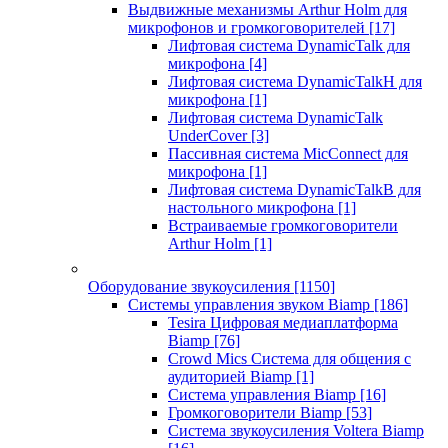
Выдвижные механизмы Arthur Holm для
микрофонов и громкоговорителей
[17]
Лифтовая система DynamicTalk для
микрофона
[4]
Лифтовая система DynamicTalkH для
микрофона
[1]
Лифтовая система DynamicTalk
UnderCover
[3]
Пассивная система MicConnect для
микрофона
[1]
Лифтовая система DynamicTalkB для
настольного микрофона
[1]
Встраиваемые громкоговорители
Arthur Holm
[1]
Оборудование звукоусиления
[1150]
Системы управления звуком Biamp
[186]
Tesira Цифровая медиаплатформа
Biamp
[76]
Crowd Mics Система для общения с
аудиторией Biamp
[1]
Система управления Biamp
[16]
Громкоговорители Biamp
[53]
Система звукоусиления Voltera Biamp