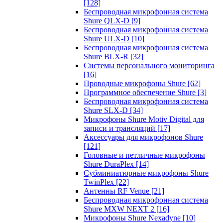
[128]
Беспроводная микрофонная система
Shure QLX-D
[9]
Беспроводная микрофонная система
Shure ULX-D
[10]
Беспроводная микрофонная система
Shure BLX-R
[32]
Системы персонального мониторинга
[16]
Проводные микрофоны Shure
[62]
Программное обеспечение Shure
[3]
Беспроводная микрофонная система
Shure SLX-D
[34]
Микрофоны Shure Motiv Digital для
записи и трансляций
[17]
Аксессуары для микрофонов Shure
[121]
Головные и петличные микрофоны
Shure DuraPlex
[14]
Субминиатюрные микрофоны Shure
TwinPlex
[22]
Антенны RF Venue
[21]
Беспроводная микрофонная система
Shure MXW NEXT 2
[16]
Микрофоны Shure Nexadyne
[10]