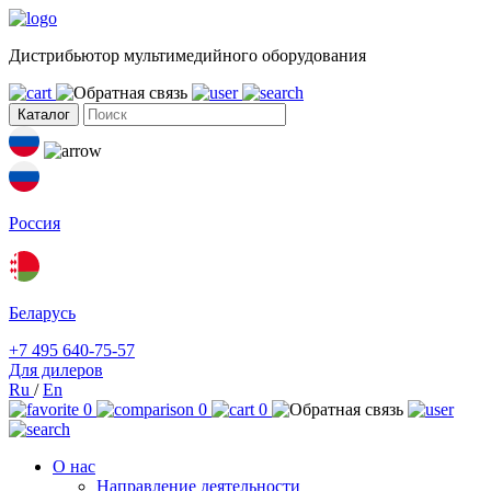
Дистрибьютор мультимедийного оборудования
Каталог
Россия
Беларусь
+7 495 640-75-57
Для дилеров
Ru
/
En
0
0
0
О нас
Направление деятельности