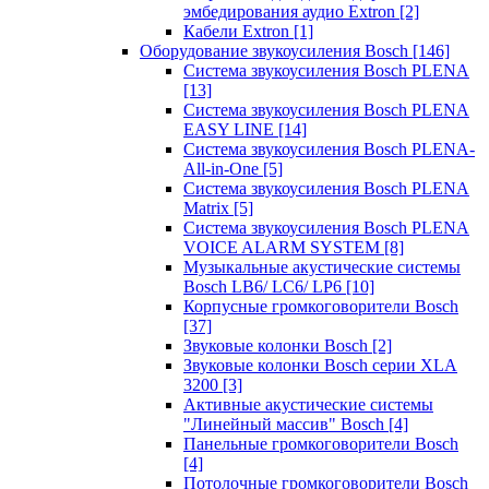
эмбедирования аудио Extron
[2]
Кабели Extron
[1]
Оборудование звукоусиления Bosch
[146]
Система звукоусиления Bosch PLENA
[13]
Система звукоусиления Bosch PLENA
EASY LINE
[14]
Система звукоусиления Bosch PLENA-
All-in-One
[5]
Система звукоусиления Bosch PLENA
Matrix
[5]
Система звукоусиления Bosch PLENA
VOICE ALARM SYSTEM
[8]
Музыкальные акустические системы
Bosch LB6/ LC6/ LP6
[10]
Корпусные громкоговорители Bosch
[37]
Звуковые колонки Bosch
[2]
Звуковые колонки Bosch серии XLA
3200
[3]
Активные акустические системы
"Линейный массив" Bosch
[4]
Панельные громкоговорители Bosch
[4]
Потолочные громкоговорители Bosch