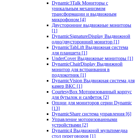
Dynamic3Talk Мониторы с
уникальным механизмом
трансформации и выдвижным
микрофоном
[4]
Двусторонние выдвижные мониторы
[1]
DynamicSignatureDisplay Выдвижной
одно/двусторонний монитор
[1]
DynamicTabLift Выдвижная система
для планшета
[1]
UnderCover Выдвижные мониторы
[1]
DynamicChairDisplay Выдвижной
монитор для встраивания в
подлокотник
[1]
DynamicVision Выдвижная система для
камер ВКС
[1]
CourtesyBox Моторизованный корпус
для бутылок и салфеток
[2]
Опции для мониторов серии Dynamic
[13]
DynamicShare система управления
[6]
Управление моторизованными
устройствами
[2]
Dynamic4 Выдвижной мультимедиа
стол переговоров
[1]