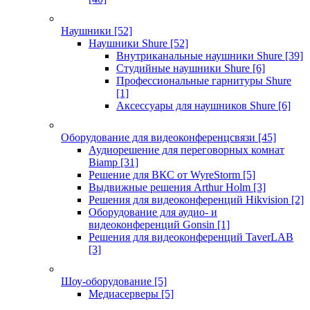
Наушники
[52]
Наушники Shure
[52]
Внутриканальные наушники Shure
[39]
Студийные наушники Shure
[6]
Профессиональные гарнитуры Shure
[1]
Аксессуары для наушников Shure
[6]
Оборудование для видеоконференцсвязи
[45]
Аудиорешение для переговорных комнат
Biamp
[31]
Решение для ВКС от WyreStorm
[5]
Выдвижные решения Arthur Holm
[3]
Решения для видеоконференций Hikvision
[2]
Оборудование для аудио- и
видеоконференций Gonsin
[1]
Решения для видеоконференций TaverLAB
[3]
Шоу-оборудование
[5]
Медиасерверы
[5]