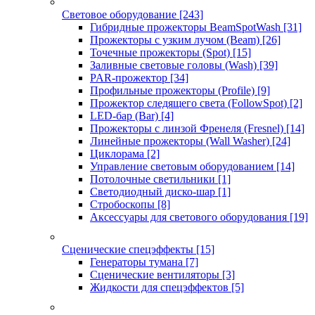
Световое оборудование
[243]
Гибридные прожекторы BeamSpotWash
[31]
Прожекторы с узким лучом (Beam)
[26]
Точечные прожекторы (Spot)
[15]
Заливные световые головы (Wash)
[39]
PAR-прожектор
[34]
Профильные прожекторы (Profile)
[9]
Прожектор следящего света (FollowSpot)
[2]
LED-бар (Bar)
[4]
Прожекторы с линзой Френеля (Fresnel)
[14]
Линейные прожекторы (Wall Washer)
[24]
Циклорама
[2]
Управление световым оборудованием
[14]
Потолочные светильники
[1]
Светодиодный диско-шар
[1]
Стробоскопы
[8]
Аксессуары для светового оборудования
[19]
Сценические спецэффекты
[15]
Генераторы тумана
[7]
Сценические вентиляторы
[3]
Жидкости для спецэффектов
[5]