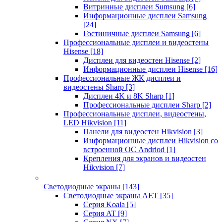
Витринные дисплеи Sumsung
[6]
Информационные дисплеи Samsung
[24]
Гостиничные дисплеи Samsung
[6]
Профессиональные дисплеи и видеостены
Hisense
[18]
Дисплеи для видеостен Hisense
[2]
Информационные дисплеи Hisense
[16]
Профессиональные ЖК дисплеи и
видеостены Sharp
[3]
Дисплеи 4K и 8K Sharp
[1]
Профессиональные дисплеи Sharp
[2]
Профессиональные дисплеи, видеостены,
LED Hikvision
[11]
Панели для видеостен Hikvision
[3]
Информационные дисплеи Hikvision со
встроенной ОС Andriod
[1]
Крепления для экранов и видеостен
Hikvision
[7]
Светодиодные экраны
[143]
Светодиодные экраны AET
[35]
Cерия Koala
[5]
Серия AT
[9]