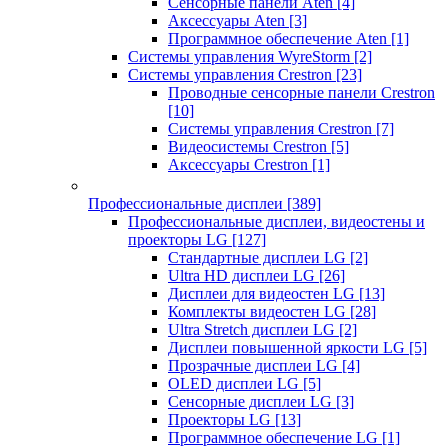
Сенсорные панели Aten
[4]
Аксессуары Aten
[3]
Программное обеспечение Aten
[1]
Системы управления WyreStorm
[2]
Системы управления Crestron
[23]
Проводные сенсорные панели Crestron
[10]
Системы управления Crestron
[7]
Видеосистемы Crestron
[5]
Аксессуары Crestron
[1]
Профессиональные дисплеи
[389]
Профессиональные дисплеи, видеостены и
проекторы LG
[127]
Стандартные дисплеи LG
[2]
Ultra HD дисплеи LG
[26]
Дисплеи для видеостен LG
[13]
Комплекты видеостен LG
[28]
Ultra Stretch дисплеи LG
[2]
Дисплеи повышенной яркости LG
[5]
Прозрачные дисплеи LG
[4]
OLED дисплеи LG
[5]
Сенсорные дисплеи LG
[3]
Проекторы LG
[13]
Программное обеспечение LG
[1]