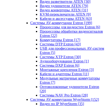
Видео разветвители ATEN
[30]
Видео удлинители ATEN
[79]
Видео конвертеры ATEN
[31]
KVM-переключатели ATEN
[9]
Кабели и аксессуары ATEN
[63]
Системы AV-коммутации Extron
[199]
Процессоры для видеостен Extron
[6]
Процессоры обработки видеосигналов
Extron
[22]
Коммутаторы Extron
[17]
Системы DTP Extron
[43]
USB для профессиональных AV-систем
Extron
[5]
Системы XTP Extron
[30]
Аудиооборудование Extron
[1]
Системы DXP Extron
[6]
Монтажные крепления Extron
[3]
Кабели и адаптеры Extron
[11]
Модульные матричные коммутаторы
Extron
[7]
Оптоволоконные удлинители Extron
[20]
Системы NAV Pro Extron
[28]
Системы AV-коммутации WyreStorm
[152]
Видео по IP WyreStorm
[35]