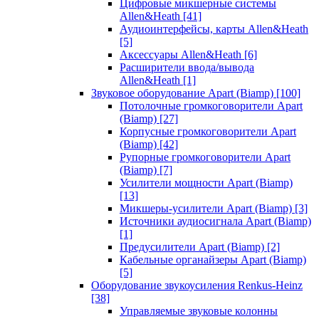
Цифровые микшерные системы
Allen&Heath
[41]
Аудиоинтерфейсы, карты Allen&Heath
[5]
Аксессуары Allen&Heath
[6]
Расширители ввода/вывода
Allen&Heath
[1]
Звуковое оборудование Apart (Biamp)
[100]
Потолочные громкоговорители Apart
(Biamp)
[27]
Корпусные громкоговорители Apart
(Biamp)
[42]
Рупорные громкоговорители Apart
(Biamp)
[7]
Усилители мощности Apart (Biamp)
[13]
Микшеры-усилители Apart (Biamp)
[3]
Источники аудиосигнала Apart (Biamp)
[1]
Предусилители Apart (Biamp)
[2]
Кабельные органайзеры Apart (Biamp)
[5]
Оборудование звукоусиления Renkus-Heinz
[38]
Управляемые звуковые колонны