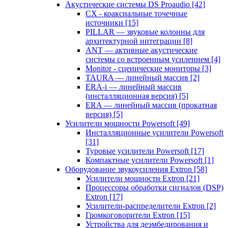
Акустические системы DS Proaudio
[42]
CX - коаксиальные точечные
источники
[15]
PILLAR — звуковые колонны для
архитектурной интеграции
[8]
ANT — активные акустические
системы со встроенным усилением
[4]
Monitor - сценические мониторы
[3]
TAURA — линейный массив
[2]
ERA-i — линейный массив
(инсталляционная версия)
[5]
ERA — линейный массив (прокатная
версия)
[5]
Усилители мощности Powersoft
[49]
Инсталляционные усилители Powersoft
[31]
Туровые усилители Powersoft
[17]
Компактные усилители Powersoft
[1]
Оборудование звукоусиления Extron
[58]
Усилители мощности Extron
[21]
Процессоры обработки сигналов (DSP)
Extron
[17]
Усилители-распределители Extron
[2]
Громкоговорители Extron
[15]
Устройства для деэмбедирования и