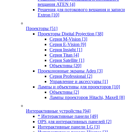
вещания ATEN
[4]
Решения для потокового вещания и записи
Extron
[10]
Проекторы
[51]
Проекторы Digital Projection
[38]
Серия M-Vision
[3]
Серия E-Vision
[9]
Серия Insight
[1]
Серия Titan
[4]
Серия Satellite
[1]
Объективы
[20]
Проекционные экраны Adeo
[3]
Серия Professional
[2]
Управление и аксессуары
[1]
Лампы и объективы для проекторов
[10]
Объективы
[2]
Лампы проекторов Hitachi, Maxell
[8]
Интерактивные устройства
[94]
* Интерактивные панели
[49]
OPS для интерактивных панелей
[2]
Интерактивные панели LG
[3]