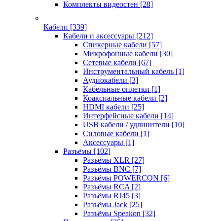
Комплекты видеостен
[28]
Кабели
[339]
Кабели и аксессуары
[212]
Спикерные кабели
[57]
Микрофонные кабели
[30]
Сетевые кабели
[67]
Инструментальный кабель
[1]
Аудиокабели
[3]
Кабельные оплетки
[1]
Коаксиальные кабели
[2]
HDMI кабели
[25]
Интерфейсные кабели
[14]
USB кабели / удлинители
[10]
Силовые кабели
[1]
Аксессуары
[1]
Разъёмы
[102]
Разъёмы XLR
[27]
Разъёмы BNC
[7]
Разъёмы POWERCON
[6]
Разъёмы RCA
[2]
Разъёмы RJ45
[3]
Разъёмы Jack
[25]
Разъёмы Speakon
[32]