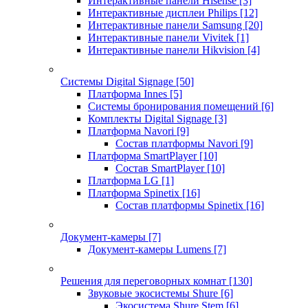
Интерактивные панели Hisense
[3]
Интерактивные дисплеи Philips
[12]
Интерактивные панели Samsung
[20]
Интерактивные панели Vivitek
[1]
Интерактивные панели Hikvision
[4]
Системы Digital Signage
[50]
Платформа Innes
[5]
Системы бронирования помещений
[6]
Комплекты Digital Signage
[3]
Платформа Navori
[9]
Состав платформы Navori
[9]
Платформа SmartPlayer
[10]
Состав SmartPlayer
[10]
Платформа LG
[1]
Платформа Spinetix
[16]
Состав платформы Spinetix
[16]
Документ-камеры
[7]
Документ-камеры Lumens
[7]
Решения для переговорных комнат
[130]
Звуковые экосистемы Shure
[6]
Экосистема Shure Stem
[6]