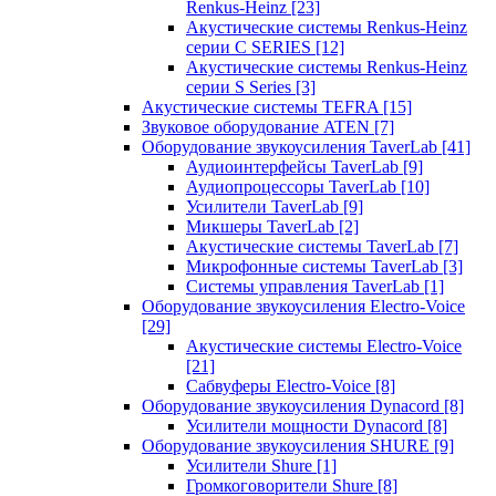
Renkus-Heinz
[23]
Акустические системы Renkus-Heinz
серии C SERIES
[12]
Акустические системы Renkus-Heinz
серии S Series
[3]
Акустические системы TEFRA
[15]
Звуковое оборудование ATEN
[7]
Оборудование звукоусиления TaverLab
[41]
Аудиоинтерфейсы TaverLab
[9]
Аудиопроцессоры TaverLab
[10]
Усилители TaverLab
[9]
Микшеры TaverLab
[2]
Акустические системы TaverLab
[7]
Микрофонные системы TaverLab
[3]
Системы управления TaverLab
[1]
Оборудование звукоусиления Electro-Voice
[29]
Акустические системы Electro-Voice
[21]
Сабвуферы Electro-Voice
[8]
Оборудование звукоусиления Dynacord
[8]
Усилители мощности Dynacord
[8]
Оборудование звукоусиления SHURE
[9]
Усилители Shure
[1]
Громкоговорители Shure
[8]