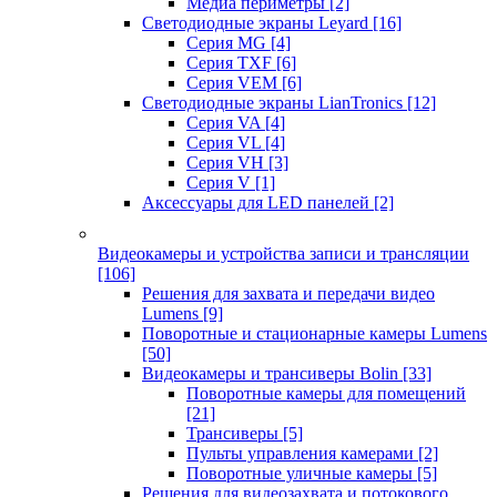
Медиа периметры
[2]
Светодиодные экраны Leyard
[16]
Серия MG
[4]
Серия TXF
[6]
Серия VEM
[6]
Светодиодные экраны LianTronics
[12]
Серия VA
[4]
Серия VL
[4]
Серия VH
[3]
Серия V
[1]
Аксессуары для LED панелей
[2]
Видеокамеры и устройства записи и трансляции
[106]
Решения для захвата и передачи видео
Lumens
[9]
Поворотные и стационарные камеры Lumens
[50]
Видеокамеры и трансиверы Bolin
[33]
Поворотные камеры для помещений
[21]
Трансиверы
[5]
Пульты управления камерами
[2]
Поворотные уличные камеры
[5]
Решения для видеозахвата и потокового