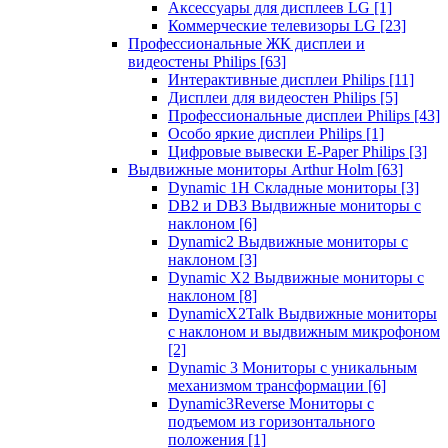
Аксессуары для дисплеев LG
[1]
Коммерческие телевизоры LG
[23]
Профессиональные ЖК дисплеи и
видеостены Philips
[63]
Интерактивные дисплеи Philips
[11]
Дисплеи для видеостен Philips
[5]
Профессиональные дисплеи Philips
[43]
Особо яркие дисплеи Philips
[1]
Цифровые вывески E-Paper Philips
[3]
Выдвижные мониторы Arthur Holm
[63]
Dynamic 1Н Складные мониторы
[3]
DB2 и DB3 Выдвижные мониторы с
наклоном
[6]
Dynamic2 Выдвижные мониторы с
наклоном
[3]
Dynamic X2 Выдвижные мониторы с
наклоном
[8]
DynamicX2Talk Выдвижные мониторы
с наклоном и выдвижным микрофоном
[2]
Dynamic 3 Мониторы с уникальным
механизмом трансформации
[6]
Dynamic3Reverse Мониторы с
подъемом из горизонтального
положения
[1]