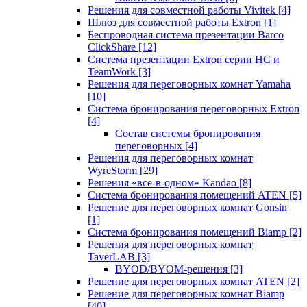
Решения для совместной работы Vivitek
[4]
Шлюз для совместной работы Extron
[1]
Беспроводная система презентации Barco
ClickShare
[12]
Система презентации Extron серии HC и
TeamWork
[3]
Решения для переговорных комнат Yamaha
[10]
Система бронирования переговорных Extron
[4]
Состав системы бронирования
переговорных
[4]
Решения для переговорных комнат
WyreStorm
[29]
Решения «все-в-одном» Kandao
[8]
Система бронирования помещений ATEN
[5]
Решение для переговорных комнат Gonsin
[1]
Система бронирования помещений Biamp
[2]
Решения для переговорных комнат
TaverLAB
[3]
BYOD/BYOM-решения
[3]
Решение для переговорных комнат ATEN
[2]
Решение для переговорных комнат Biamp
[40]