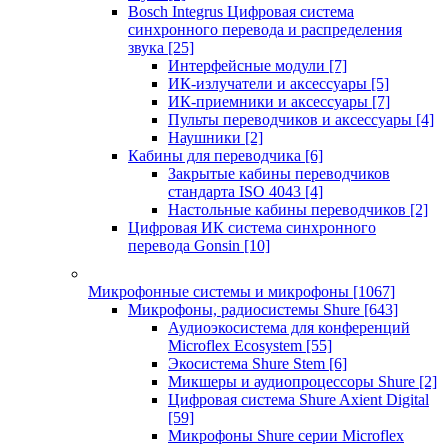
Bosch Integrus Цифровая система
синхронного перевода и распределения
звука
[25]
Интерфейсные модули
[7]
ИК-излучатели и аксессуары
[5]
ИК-приемники и аксессуары
[7]
Пульты переводчиков и аксессуары
[4]
Наушники
[2]
Кабины для переводчика
[6]
Закрытые кабины переводчиков
стандарта ISO 4043
[4]
Настольные кабины переводчиков
[2]
Цифровая ИК система синхронного
перевода Gonsin
[10]
Микрофонные системы и микрофоны
[1067]
Микрофоны, радиосистемы Shure
[643]
Аудиоэкосистема для конференций
Microflex Ecosystem
[55]
Экосистема Shure Stem
[6]
Микшеры и аудиопроцессоры Shure
[2]
Цифровая система Shure Axient Digital
[59]
Микрофоны Shure серии Microflex