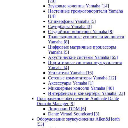
[20]
Звуковые колонны Yamaha
[14]
Настенные громкоговорители Yamaha
[14]
Спикерфоны Yamaha
[5]
Саундбары Yamaha
[3]
Студийные мониторы Yamaha
[8]
Трансляционные усилители мощности
Yamaha
[8]
Цифровые матричные процессоры
Yamaha
[5]
Акустические системы Yamaha
[65]
Портативные системы звукоусиления
Yamaha
[4]
Усилители Yamaha
[16]
Сетевые коммутаторы Yamaha
[12]
Аксессуары Yamaha
[1]
Микшерные консоли Yamaha
[40]
Интерфейсы и конвертеры Yamaha
[23]
Программное обеспечение Audinate Dante
Domain Manager
[9]
Лицензии DDM
[6]
Dante Virtual Soundcard
[3]
Оборудование звукоусиления Allen&Heath
[53]