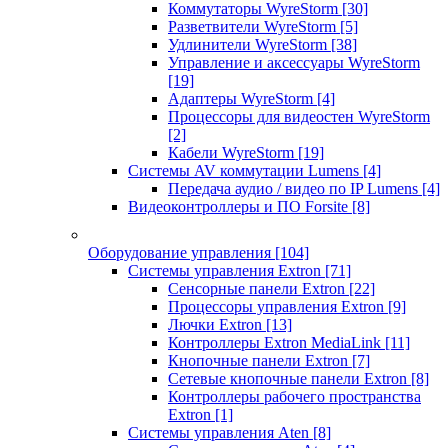
Коммутаторы WyreStorm
[30]
Разветвители WyreStorm
[5]
Удлинители WyreStorm
[38]
Управление и аксессуары WyreStorm
[19]
Адаптеры WyreStorm
[4]
Процессоры для видеостен WyreStorm
[2]
Кабели WyreStorm
[19]
Системы AV коммутации Lumens
[4]
Передача аудио / видео по IP Lumens
[4]
Видеоконтроллеры и ПО Forsite
[8]
Оборудование управления
[104]
Системы управления Extron
[71]
Сенсорные панели Extron
[22]
Процессоры управления Extron
[9]
Лючки Extron
[13]
Контроллеры Extron MediaLink
[11]
Кнопочные панели Extron
[7]
Сетевые кнопочные панели Extron
[8]
Контроллеры рабочего пространства
Extron
[1]
Системы управления Aten
[8]