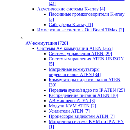
[41]
Акустические системы K-array
[4]
Пассивные громкоговорители K-array
[3]
Сабвуферы K-array
[1]
Иммерсивные системы Out Board TiMax
[2]
AV-коммутация
[728]
Системы AV-коммутации ATEN
[365]
Система управления ATEN
[29]
Системы управления ATEN UNIZON
[5]
Матричные коммутаторы
видеосигналов ATEN
[34]
Коммутаторы видеосигналов ATEN
[30]
Передача аудио/видео по IP ATEN
[25]
Распределение питания ATEN
[10]
АВ микшеры ATEN
[3]
Модули KVM ATEN
[2]
Усилители ATEN
[7]
Процессоры видеостен ATEN
[7]
Матричная система KVM по IP ATEN
[1]