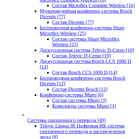
Состав Microflex Complete Wireless
[16]
Мультимедийная конференц-система Bosch
Dicentis
[77]
Состав Dicentis
[77]
Беспроводная конференц-система Shure
Microflex Wireless
[25]
Состав системы Shure Microflex
Wireless
[25]
Дискуссионная система Televic D-Cerno
[19]
Состав Televic D-Cerno
[19]
Дискуссионная система Bosch CCS 1000 D
[14]
Состав Bosch CCS 1000 D
[14]
Беспроводная конференц-система Bosch
Dicentis
[12]
Состав Dicentis Bosch
[12]
Конференц-системы Mipro
[6]
Состав системы Mipro
[3]
Комплекты системы Mipro
[3]
Системы синхронного перевода
[49]
Televic Lingua IR Цифровая ИК система
синхронного перевода и распределения
звука
[8]