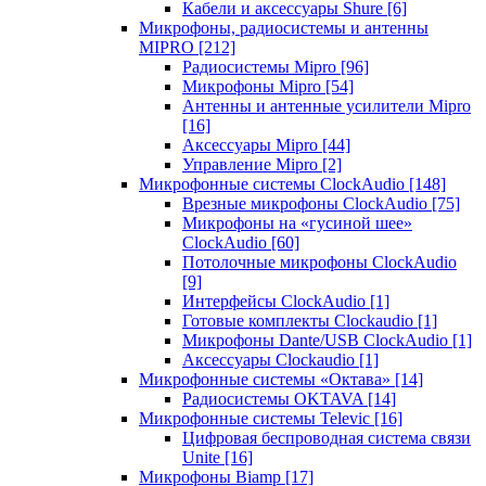
Кабели и аксессуары Shure
[6]
Микрофоны, радиосистемы и антенны
MIPRO
[212]
Радиосистемы Mipro
[96]
Микрофоны Mipro
[54]
Антенны и антенные усилители Mipro
[16]
Аксессуары Mipro
[44]
Управление Mipro
[2]
Микрофонные системы ClockAudio
[148]
Врезные микрофоны ClockAudio
[75]
Микрофоны на «гусиной шее»
ClockAudio
[60]
Потолочные микрофоны ClockAudio
[9]
Интерфейсы ClockAudio
[1]
Готовые комплекты Clockaudio
[1]
Микрофоны Dante/USB ClockAudio
[1]
Аксессуары Clockaudio
[1]
Микрофонные системы «Октава»
[14]
Радиосистемы OKTAVA
[14]
Микрофонные системы Televic
[16]
Цифровая беспроводная система связи
Unite
[16]
Микрофоны Biamp
[17]