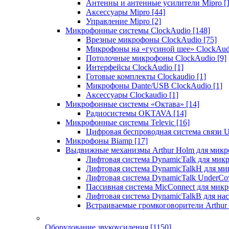
Антенны и антенные усилители Mipro
[
Аксессуары Mipro
[44]
Управление Mipro
[2]
Микрофонные системы ClockAudio
[148]
Врезные микрофоны ClockAudio
[75]
Микрофоны на «гусиной шее» ClockAu
Потолочные микрофоны ClockAudio
[9]
Интерфейсы ClockAudio
[1]
Готовые комплекты Clockaudio
[1]
Микрофоны Dante/USB ClockAudio
[1]
Аксессуары Clockaudio
[1]
Микрофонные системы «Октава»
[14]
Радиосистемы OKTAVA
[14]
Микрофонные системы Televic
[16]
Цифровая беспроводная система связи U
Микрофоны Biamp
[17]
Выдвижные механизмы Arthur Holm для микр
Лифтовая система DynamicTalk для ми
Лифтовая система DynamicTalkH для м
Лифтовая система DynamicTalk UnderCo
Пассивная система MicConnect для мик
Лифтовая система DynamicTalkB для на
Встраиваемые громкоговорители Arthu
Оборудование звукоусиления
[1150]