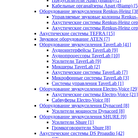
Предусилители Apart (Biamp)
[2]
Кабельные органайзеры Apart (Biamp)
[5
Оборудование звукоусиления Renkus-Heinz
[3
Управляемые звуковые колонны Renkus
Акустические системы Renkus-Heinz с
Акустические системы Renkus-Heinz сер
Акустические системы TEFRA
[15]
Звуковое оборудование ATEN
[7]
Оборудование звукоусиления TaverLab
[41]
Аудиоинтерфейсы TaverLab
[9]
Аудиопроцессоры TaverLab
[10]
Усилители TaverLab
[9]
Микшеры TaverLab
[2]
Акустические системы TaverLab
[7]
Микрофонные системы TaverLab
[3]
Системы управления TaverLab
[1]
Оборудование звукоусиления Electro-Voice
[29
Акустические системы Electro-Voice
[21]
Сабвуферы Electro-Voice
[8]
Оборудование звукоусиления Dynacord
[8]
Усилители мощности Dynacord
[8]
Оборудование звукоусиления SHURE
[9]
Усилители Shure
[1]
Громкоговорители Shure
[8]
Акустические системы DS Proaudio
[42]