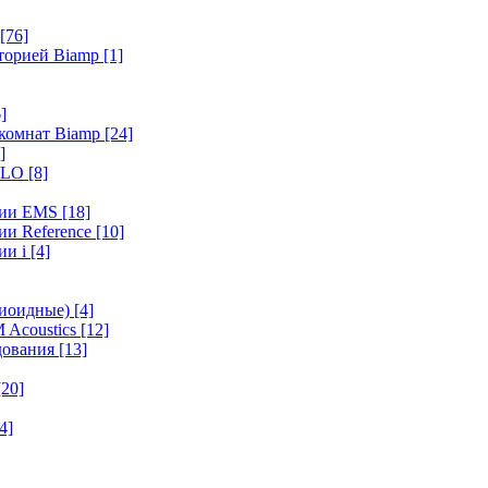
[76]
иторией Biamp
[1]
]
 комнат Biamp
[24]
]
HALO
[8]
ерии EMS
[18]
ии Reference
[10]
ии i
[4]
диоидные)
[4]
 Acoustics
[12]
удования
[13]
[20]
4]