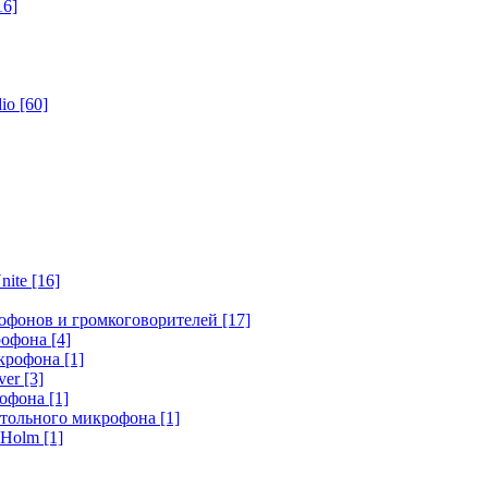
16]
dio
[60]
nite
[16]
офонов и громкоговорителей
[17]
крофона
[4]
икрофона
[1]
ver
[3]
рофона
[1]
стольного микрофона
[1]
r Holm
[1]