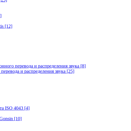
]
tis
[12]
онного перевода и распределения звука
[8]
 перевода и распределения звука
[25]
та ISO 4043
[4]
 Gonsin
[10]