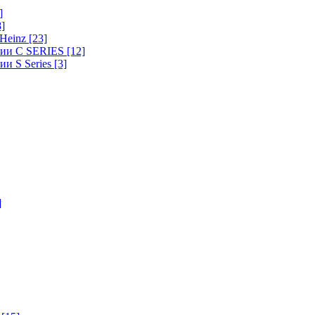
]
8]
-Heinz
[23]
ерии C SERIES
[12]
ии S Series
[3]
]