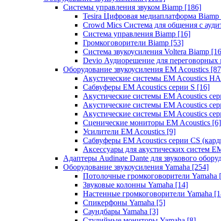
Системы управления звуком Biamp
[186]
Tesira Цифровая медиаплатформа Biamp
Crowd Mics Система для общения с ауд
Система управления Biamp
[16]
Громкоговорители Biamp
[53]
Система звукоусиления Voltera Biamp
[16
Devio Аудиорешение для переговорных
Оборудование звукоусиления EM Acoustics
[87
Акустические системы EM Acoustics 
Сабвуферы EM Acoustics серии S
[16]
Акустические системы EM Acoustics с
Акустические системы EM Acoustics сер
Акустические системы EM Acoustics сер
Сценические мониторы EM Acoustics
[6]
Усилители EM Acoustics
[9]
Сабвуферы EM Acoustics серии CS (кар
Аксессуары для акустических систем EM
Адаптеры Audinate Dante для звукового обор
Оборудование звукоусиления Yamaha
[254]
Потолочные громкоговорители Yamaha
Звуковые колонны Yamaha
[14]
Настенные громкоговорители Yamaha
[1
Спикерфоны Yamaha
[5]
Саундбары Yamaha
[3]
Студийные мониторы Yamaha
[8]