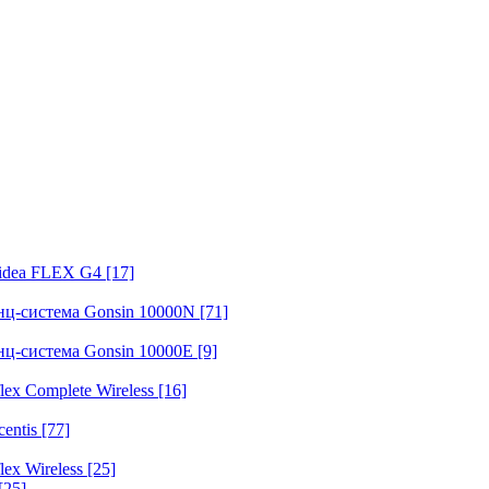
fidea FLEX G4
[17]
нц-система Gonsin 10000N
[71]
нц-система Gonsin 10000E
[9]
ex Complete Wireless
[16]
entis
[77]
ex Wireless
[25]
[25]