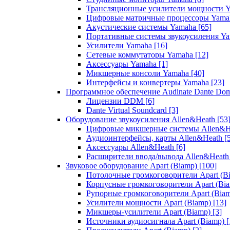
Трансляционные усилители мощности 
Цифровые матричные процессоры Yam
Акустические системы Yamaha
[65]
Портативные системы звукоусиления Y
Усилители Yamaha
[16]
Сетевые коммутаторы Yamaha
[12]
Аксессуары Yamaha
[1]
Микшерные консоли Yamaha
[40]
Интерфейсы и конвертеры Yamaha
[23]
Программное обеспечение Audinate Dante Do
Лицензии DDM
[6]
Dante Virtual Soundcard
[3]
Оборудование звукоусиления Allen&Heath
[53
Цифровые микшерные системы Allen&
Аудиоинтерфейсы, карты Allen&Heath
[
Аксессуары Allen&Heath
[6]
Расширители ввода/вывода Allen&Heat
Звуковое оборудование Apart (Biamp)
[100]
Потолочные громкоговорители Apart (B
Корпусные громкоговорители Apart (Bi
Рупорные громкоговорители Apart (Bia
Усилители мощности Apart (Biamp)
[13]
Микшеры-усилители Apart (Biamp)
[3]
Источники аудиосигнала Apart (Biamp)
[