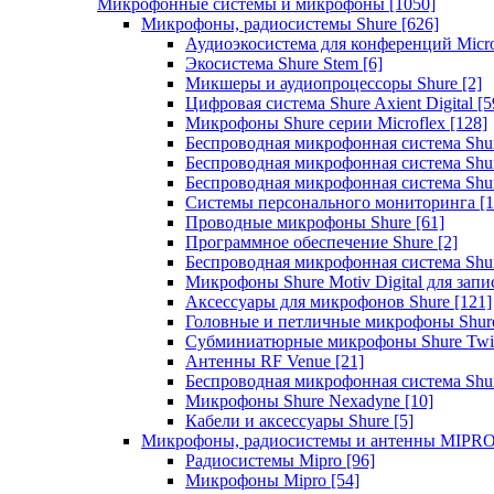
Микрофонные системы и микрофоны
[1050]
Микрофоны, радиосистемы Shure
[626]
Аудиоэкосистема для конференций Micro
Экосистема Shure Stem
[6]
Микшеры и аудиопроцессоры Shure
[2]
Цифровая система Shure Axient Digital
[5
Микрофоны Shure серии Microflex
[128]
Беспроводная микрофонная система Sh
Беспроводная микрофонная система Sh
Беспроводная микрофонная система Sh
Системы персонального мониторинга
[1
Проводные микрофоны Shure
[61]
Программное обеспечение Shure
[2]
Беспроводная микрофонная система Sh
Микрофоны Shure Motiv Digital для зап
Аксессуары для микрофонов Shure
[121]
Головные и петличные микрофоны Shur
Субминиатюрные микрофоны Shure Twi
Антенны RF Venue
[21]
Беспроводная микрофонная система S
Микрофоны Shure Nexadyne
[10]
Кабели и аксессуары Shure
[5]
Микрофоны, радиосистемы и антенны MIPR
Радиосистемы Mipro
[96]
Микрофоны Mipro
[54]