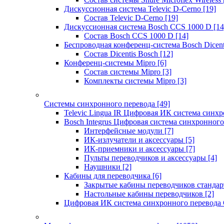
Дискуссионная система Televic D-Cerno
[19]
Состав Televic D-Cerno
[19]
Дискуссионная система Bosch CCS 1000 D
[14
Состав Bosch CCS 1000 D
[14]
Беспроводная конференц-система Bosch Dicen
Состав Dicentis Bosch
[12]
Конференц-системы Mipro
[6]
Состав системы Mipro
[3]
Комплекты системы Mipro
[3]
Системы синхронного перевода
[49]
Televic Lingua IR Цифровая ИК система синхр
Bosch Integrus Цифровая система синхронного
Интерфейсные модули
[7]
ИК-излучатели и аксессуары
[5]
ИК-приемники и аксессуары
[7]
Пульты переводчиков и аксессуары
[4]
Наушники
[2]
Кабины для переводчика
[6]
Закрытые кабины переводчиков стандар
Настольные кабины переводчиков
[2]
Цифровая ИК система синхронного перевода