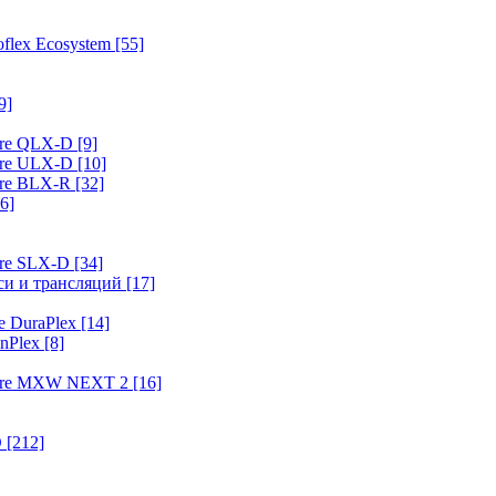
flex Ecosystem
[55]
9]
ure QLX-D
[9]
ure ULX-D
[10]
ure BLX-R
[32]
6]
ure SLX-D
[34]
иси и трансляций
[17]
e DuraPlex
[14]
nPlex
[8]
hure MXW NEXT 2
[16]
O
[212]