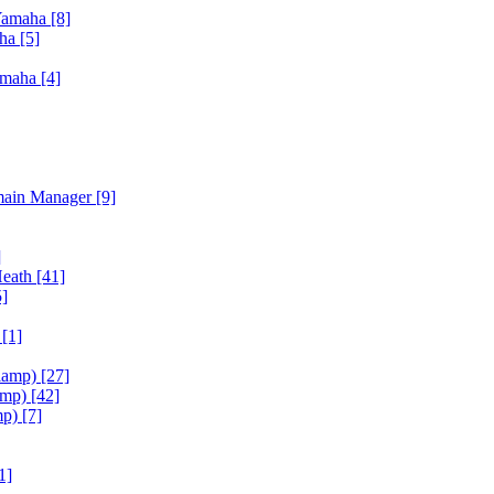
Yamaha
[8]
aha
[5]
amaha
[4]
main Manager
[9]
]
Heath
[41]
5]
h
[1]
iamp)
[27]
amp)
[42]
mp)
[7]
1]