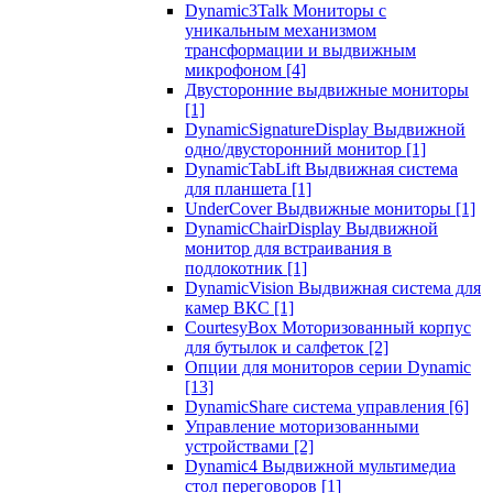
Dynamic3Talk Мониторы с
уникальным механизмом
трансформации и выдвижным
микрофоном
[4]
Двусторонние выдвижные мониторы
[1]
DynamicSignatureDisplay Выдвижной
одно/двусторонний монитор
[1]
DynamicTabLift Выдвижная система
для планшета
[1]
UnderCover Выдвижные мониторы
[1]
DynamicChairDisplay Выдвижной
монитор для встраивания в
подлокотник
[1]
DynamicVision Выдвижная система для
камер ВКС
[1]
CourtesyBox Моторизованный корпус
для бутылок и салфеток
[2]
Опции для мониторов серии Dynamic
[13]
DynamicShare система управления
[6]
Управление моторизованными
устройствами
[2]
Dynamic4 Выдвижной мультимедиа
стол переговоров
[1]