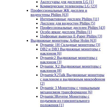
Аксессуары для дисплеев LG
[1]
Коммерческие телевизоры LG
[23]
Профессиональные ЖК дисплеи и
видеостены Philips
[63]
Интерактивные дисплеи Philips
[11]
Дисплеи для видеостен Philips
[5]
Профессиональные дисплеи Philips
[43]
Особо яркие дисплеи Philips
[1]
Цифровые вывески E-Paper Philips
[3]
Выдвижные мониторы Arthur Holm
[63]
Dynamic 1Н Складные мониторы
[3]
DB2 и DB3 Выдвижные мониторы с
наклоном
[6]
Dynamic2 Выдвижные мониторы с
наклоном
[3]
Dynamic X2 Выдвижные мониторы с
наклоном
[8]
DynamicX2Talk Выдвижные мониторы
с наклоном и выдвижным микрофоном
[2]
Dynamic 3 Мониторы с уникальным
механизмом трансформации
[6]
Dynamic3Reverse Мониторы с
подъемом из горизонтального
положения
[1]