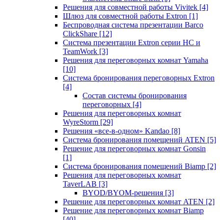
Решения для совместной работы Vivitek
[4]
Шлюз для совместной работы Extron
[1]
Беспроводная система презентации Barco
ClickShare
[12]
Система презентации Extron серии HC и
TeamWork
[3]
Решения для переговорных комнат Yamaha
[10]
Система бронирования переговорных Extron
[4]
Состав системы бронирования
переговорных
[4]
Решения для переговорных комнат
WyreStorm
[29]
Решения «все-в-одном» Kandao
[8]
Система бронирования помещений ATEN
[5]
Решение для переговорных комнат Gonsin
[1]
Система бронирования помещений Biamp
[2]
Решения для переговорных комнат
TaverLAB
[3]
BYOD/BYOM-решения
[3]
Решение для переговорных комнат ATEN
[2]
Решение для переговорных комнат Biamp
[40]