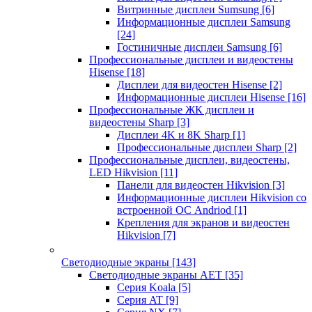
Витринные дисплеи Sumsung
[6]
Информационные дисплеи Samsung
[24]
Гостиничные дисплеи Samsung
[6]
Профессиональные дисплеи и видеостены
Hisense
[18]
Дисплеи для видеостен Hisense
[2]
Информационные дисплеи Hisense
[16]
Профессиональные ЖК дисплеи и
видеостены Sharp
[3]
Дисплеи 4K и 8K Sharp
[1]
Профессиональные дисплеи Sharp
[2]
Профессиональные дисплеи, видеостены,
LED Hikvision
[11]
Панели для видеостен Hikvision
[3]
Информационные дисплеи Hikvision со
встроенной ОС Andriod
[1]
Крепления для экранов и видеостен
Hikvision
[7]
Светодиодные экраны
[143]
Светодиодные экраны AET
[35]
Cерия Koala
[5]
Серия AT
[9]