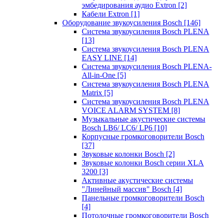
эмбедирования аудио Extron
[2]
Кабели Extron
[1]
Оборудование звукоусиления Bosch
[146]
Система звукоусиления Bosch PLENA
[13]
Система звукоусиления Bosch PLENA
EASY LINE
[14]
Система звукоусиления Bosch PLENA-
All-in-One
[5]
Система звукоусиления Bosch PLENA
Matrix
[5]
Система звукоусиления Bosch PLENA
VOICE ALARM SYSTEM
[8]
Музыкальные акустические системы
Bosch LB6/ LC6/ LP6
[10]
Корпусные громкоговорители Bosch
[37]
Звуковые колонки Bosch
[2]
Звуковые колонки Bosch серии XLA
3200
[3]
Активные акустические системы
"Линейный массив" Bosch
[4]
Панельные громкоговорители Bosch
[4]
Потолочные громкоговорители Bosch