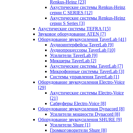
Renkus-Heinz
[23]
Акустические системы Renkus-Heinz
серии C SERIES
[12]
Акустические системы Renkus-Heinz
серии S Series
[3]
Акустические системы TEFRA
[15]
Звуковое оборудование ATEN
[7]
Оборудование звукоусиления TaverLab
[41]
Аудиоинтерфейсы TaverLab
[9]
Аудиопроцессоры TaverLab
[10]
Усилители TaverLab
[9]
Микшеры TaverLab
[2]
Акустические системы TaverLab
[7]
Микрофонные системы TaverLab
[3]
Системы управления TaverLab
[1]
Оборудование звукоусиления Electro-Voice
[29]
Акустические системы Electro-Voice
[21]
Сабвуферы Electro-Voice
[8]
Оборудование звукоусиления Dynacord
[8]
Усилители мощности Dynacord
[8]
Оборудование звукоусиления SHURE
[9]
Усилители Shure
[1]
Громкоговорители Shure
[8]