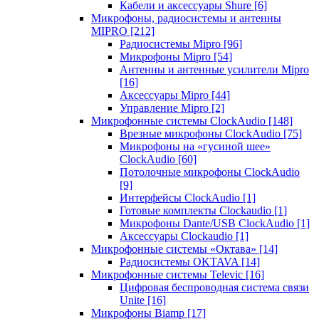
Кабели и аксессуары Shure
[6]
Микрофоны, радиосистемы и антенны
MIPRO
[212]
Радиосистемы Mipro
[96]
Микрофоны Mipro
[54]
Антенны и антенные усилители Mipro
[16]
Аксессуары Mipro
[44]
Управление Mipro
[2]
Микрофонные системы ClockAudio
[148]
Врезные микрофоны ClockAudio
[75]
Микрофоны на «гусиной шее»
ClockAudio
[60]
Потолочные микрофоны ClockAudio
[9]
Интерфейсы ClockAudio
[1]
Готовые комплекты Clockaudio
[1]
Микрофоны Dante/USB ClockAudio
[1]
Аксессуары Clockaudio
[1]
Микрофонные системы «Октава»
[14]
Радиосистемы OKTAVA
[14]
Микрофонные системы Televic
[16]
Цифровая беспроводная система связи
Unite
[16]
Микрофоны Biamp
[17]