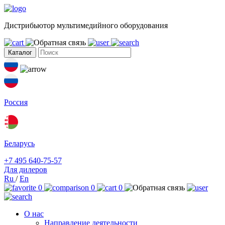
Дистрибьютор мультимедийного оборудования
Каталог
Россия
Беларусь
+7 495 640-75-57
Для дилеров
Ru
/
En
0
0
0
О нас
Направление деятельности