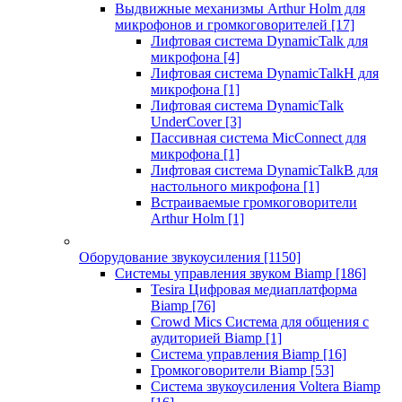
Выдвижные механизмы Arthur Holm для
микрофонов и громкоговорителей
[17]
Лифтовая система DynamicTalk для
микрофона
[4]
Лифтовая система DynamicTalkH для
микрофона
[1]
Лифтовая система DynamicTalk
UnderCover
[3]
Пассивная система MicConnect для
микрофона
[1]
Лифтовая система DynamicTalkB для
настольного микрофона
[1]
Встраиваемые громкоговорители
Arthur Holm
[1]
Оборудование звукоусиления
[1150]
Системы управления звуком Biamp
[186]
Tesira Цифровая медиаплатформа
Biamp
[76]
Crowd Mics Система для общения с
аудиторией Biamp
[1]
Система управления Biamp
[16]
Громкоговорители Biamp
[53]
Система звукоусиления Voltera Biamp