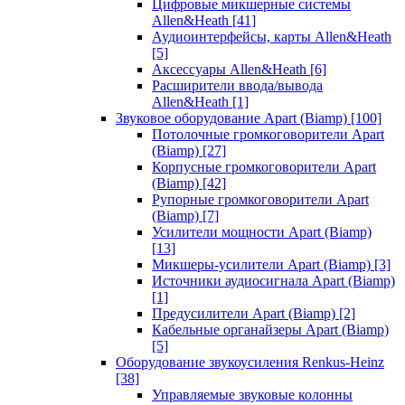
Цифровые микшерные системы
Allen&Heath
[41]
Аудиоинтерфейсы, карты Allen&Heath
[5]
Аксессуары Allen&Heath
[6]
Расширители ввода/вывода
Allen&Heath
[1]
Звуковое оборудование Apart (Biamp)
[100]
Потолочные громкоговорители Apart
(Biamp)
[27]
Корпусные громкоговорители Apart
(Biamp)
[42]
Рупорные громкоговорители Apart
(Biamp)
[7]
Усилители мощности Apart (Biamp)
[13]
Микшеры-усилители Apart (Biamp)
[3]
Источники аудиосигнала Apart (Biamp)
[1]
Предусилители Apart (Biamp)
[2]
Кабельные органайзеры Apart (Biamp)
[5]
Оборудование звукоусиления Renkus-Heinz
[38]
Управляемые звуковые колонны