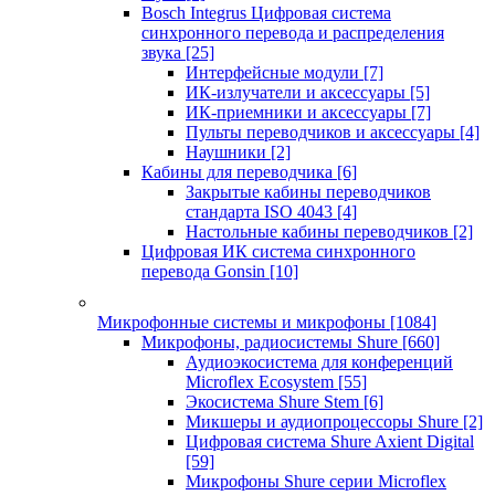
Bosch Integrus Цифровая система
синхронного перевода и распределения
звука
[25]
Интерфейсные модули
[7]
ИК-излучатели и аксессуары
[5]
ИК-приемники и аксессуары
[7]
Пульты переводчиков и аксессуары
[4]
Наушники
[2]
Кабины для переводчика
[6]
Закрытые кабины переводчиков
стандарта ISO 4043
[4]
Настольные кабины переводчиков
[2]
Цифровая ИК система синхронного
перевода Gonsin
[10]
Микрофонные системы и микрофоны
[1084]
Микрофоны, радиосистемы Shure
[660]
Аудиоэкосистема для конференций
Microflex Ecosystem
[55]
Экосистема Shure Stem
[6]
Микшеры и аудиопроцессоры Shure
[2]
Цифровая система Shure Axient Digital
[59]
Микрофоны Shure серии Microflex