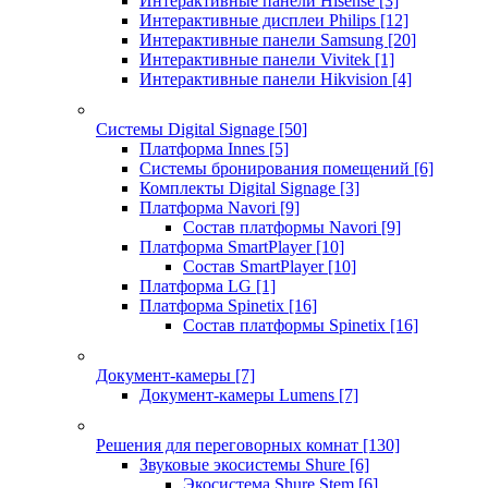
Интерактивные панели Hisense
[3]
Интерактивные дисплеи Philips
[12]
Интерактивные панели Samsung
[20]
Интерактивные панели Vivitek
[1]
Интерактивные панели Hikvision
[4]
Системы Digital Signage
[50]
Платформа Innes
[5]
Системы бронирования помещений
[6]
Комплекты Digital Signage
[3]
Платформа Navori
[9]
Состав платформы Navori
[9]
Платформа SmartPlayer
[10]
Состав SmartPlayer
[10]
Платформа LG
[1]
Платформа Spinetix
[16]
Состав платформы Spinetix
[16]
Документ-камеры
[7]
Документ-камеры Lumens
[7]
Решения для переговорных комнат
[130]
Звуковые экосистемы Shure
[6]
Экосистема Shure Stem
[6]