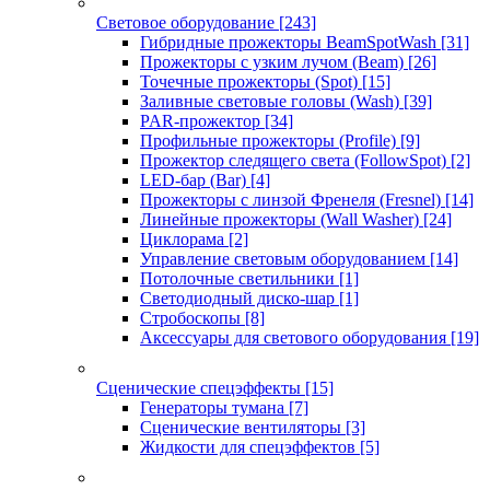
Световое оборудование
[243]
Гибридные прожекторы BeamSpotWash
[31]
Прожекторы с узким лучом (Beam)
[26]
Точечные прожекторы (Spot)
[15]
Заливные световые головы (Wash)
[39]
PAR-прожектор
[34]
Профильные прожекторы (Profile)
[9]
Прожектор следящего света (FollowSpot)
[2]
LED-бар (Bar)
[4]
Прожекторы с линзой Френеля (Fresnel)
[14]
Линейные прожекторы (Wall Washer)
[24]
Циклорама
[2]
Управление световым оборудованием
[14]
Потолочные светильники
[1]
Светодиодный диско-шар
[1]
Стробоскопы
[8]
Аксессуары для светового оборудования
[19]
Сценические спецэффекты
[15]
Генераторы тумана
[7]
Сценические вентиляторы
[3]
Жидкости для спецэффектов
[5]