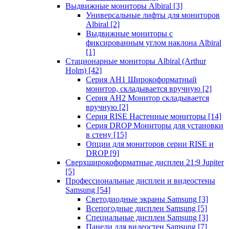
Выдвижные мониторы Albiral
[3]
Универсальные лифты для мониторов
Albiral
[2]
Выдвижные мониторы с
фиксированным углом наклона Albiral
[1]
Стационарные мониторы Albiral (Arthur
Holm)
[42]
Серия AH1 Широкоформатный
монитор, складывается вручную
[2]
Серия AH2 Монитор складывается
вручную
[2]
Серия RISE Настенные мониторы
[14]
Серия DROP Мониторы для установки
в стену
[15]
Опции для мониторов серии RISE и
DROP
[9]
Сверхширокоформатные дисплеи 21:9 Jupiter
[5]
Профессиональные дисплеи и видеостены
Samsung
[54]
Светодиодные экраны Samsung
[3]
Всепогодные дисплеи Samsung
[5]
Специальные дисплеи Samsung
[3]
Панели для видеостен Samsung
[7]