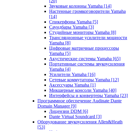
[20]
Звуковые колонны Yamaha
[14]
Настенные громкоговорители Yamaha
[14]
Спикерфоны Yamaha
[5]
Саундбары Yamaha
[3]
Студийные мониторы Yamaha
[8]
Трансляционные усилители мощности
Yamaha
[8]
Цифровые матричные процессоры
Yamaha
[5]
Акустические системы Yamaha
[65]
Портативные системы звукоусиления
Yamaha
[4]
Усилители Yamaha
[16]
Сетевые коммутаторы Yamaha
[12]
Аксессуары Yamaha
[1]
Микшерные консоли Yamaha
[40]
Интерфейсы и конвертеры Yamaha
[23]
Программное обеспечение Audinate Dante
Domain Manager
[9]
Лицензии DDM
[6]
Dante Virtual Soundcard
[3]
Оборудование звукоусиления Allen&Heath
[53]