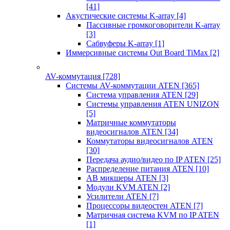
[41]
Акустические системы K-array
[4]
Пассивные громкоговорители K-array
[3]
Сабвуферы K-array
[1]
Иммерсивные системы Out Board TiMax
[2]
AV-коммутация
[728]
Системы AV-коммутации ATEN
[365]
Система управления ATEN
[29]
Системы управления ATEN UNIZON
[5]
Матричные коммутаторы
видеосигналов ATEN
[34]
Коммутаторы видеосигналов ATEN
[30]
Передача аудио/видео по IP ATEN
[25]
Распределение питания ATEN
[10]
АВ микшеры ATEN
[3]
Модули KVM ATEN
[2]
Усилители ATEN
[7]
Процессоры видеостен ATEN
[7]
Матричная система KVM по IP ATEN
[1]