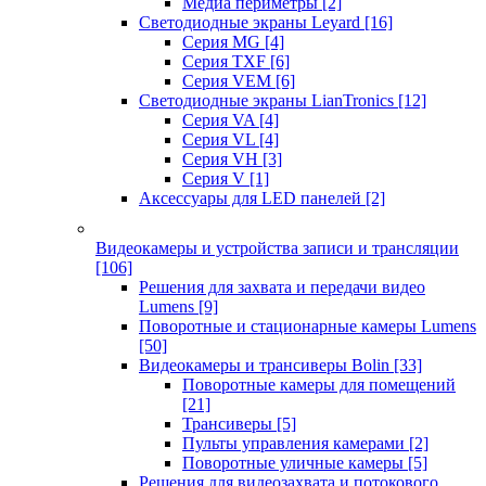
Медиа периметры
[2]
Светодиодные экраны Leyard
[16]
Серия MG
[4]
Серия TXF
[6]
Серия VEM
[6]
Светодиодные экраны LianTronics
[12]
Серия VA
[4]
Серия VL
[4]
Серия VH
[3]
Серия V
[1]
Аксессуары для LED панелей
[2]
Видеокамеры и устройства записи и трансляции
[106]
Решения для захвата и передачи видео
Lumens
[9]
Поворотные и стационарные камеры Lumens
[50]
Видеокамеры и трансиверы Bolin
[33]
Поворотные камеры для помещений
[21]
Трансиверы
[5]
Пульты управления камерами
[2]
Поворотные уличные камеры
[5]
Решения для видеозахвата и потокового