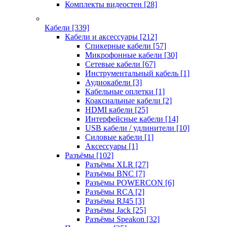
Комплекты видеостен
[28]
Кабели
[339]
Кабели и аксессуары
[212]
Спикерные кабели
[57]
Микрофонные кабели
[30]
Сетевые кабели
[67]
Инструментальный кабель
[1]
Аудиокабели
[3]
Кабельные оплетки
[1]
Коаксиальные кабели
[2]
HDMI кабели
[25]
Интерфейсные кабели
[14]
USB кабели / удлинители
[10]
Силовые кабели
[1]
Аксессуары
[1]
Разъёмы
[102]
Разъёмы XLR
[27]
Разъёмы BNC
[7]
Разъёмы POWERCON
[6]
Разъёмы RCA
[2]
Разъёмы RJ45
[3]
Разъёмы Jack
[25]
Разъёмы Speakon
[32]