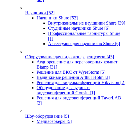
Наушники
[52]
Наушники Shure
[52]
Внутриканальные наушники Shure
[39]
Студийные наушники Shure
[6]
Профессиональные гарнитуры Shure
[1]
Аксессуары для наушников Shure
[6]
Оборудование для видеоконференцсвязи
[45]
Аудиорешение для переговорных комнат
Biamp
[31]
Решение для ВКС от WyreStorm
[5]
Выдвижные решения Arthur Holm
[3]
Решения для видеоконференций Hikvision
[2]
Оборудование для аудио- и
видеоконференций Gonsin
[1]
Решения для видеоконференций TaverLAB
[3]
Шоу-оборудование
[5]
Медиасерверы
[5]