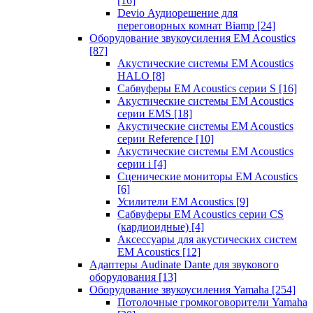
[16]
Devio Аудиорешение для
переговорных комнат Biamp
[24]
Оборудование звукоусиления EM Acoustics
[87]
Акустические системы EM Acoustics
HALO
[8]
Сабвуферы EM Acoustics серии S
[16]
Акустические системы EM Acoustics
серии EMS
[18]
Акустические системы EM Acoustics
серии Reference
[10]
Акустические системы EM Acoustics
серии i
[4]
Сценические мониторы EM Acoustics
[6]
Усилители EM Acoustics
[9]
Сабвуферы EM Acoustics серии CS
(кардиоидные)
[4]
Аксессуары для акустических систем
EM Acoustics
[12]
Адаптеры Audinate Dante для звукового
оборудования
[13]
Оборудование звукоусиления Yamaha
[254]
Потолочные громкоговорители Yamaha