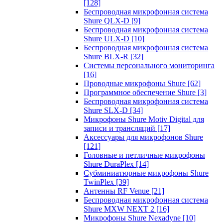
[128]
Беспроводная микрофонная система
Shure QLX-D
[9]
Беспроводная микрофонная система
Shure ULX-D
[10]
Беспроводная микрофонная система
Shure BLX-R
[32]
Системы персонального мониторинга
[16]
Проводные микрофоны Shure
[62]
Программное обеспечение Shure
[3]
Беспроводная микрофонная система
Shure SLX-D
[34]
Микрофоны Shure Motiv Digital для
записи и трансляций
[17]
Аксессуары для микрофонов Shure
[121]
Головные и петличные микрофоны
Shure DuraPlex
[14]
Субминиатюрные микрофоны Shure
TwinPlex
[39]
Антенны RF Venue
[21]
Беспроводная микрофонная система
Shure MXW NEXT 2
[16]
Микрофоны Shure Nexadyne
[10]