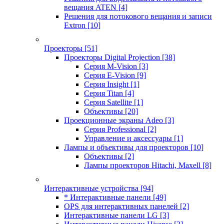
вещания ATEN
[4]
Решения для потокового вещания и записи
Extron
[10]
Проекторы
[51]
Проекторы Digital Projection
[38]
Серия M-Vision
[3]
Серия E-Vision
[9]
Серия Insight
[1]
Серия Titan
[4]
Серия Satellite
[1]
Объективы
[20]
Проекционные экраны Adeo
[3]
Серия Professional
[2]
Управление и аксессуары
[1]
Лампы и объективы для проекторов
[10]
Объективы
[2]
Лампы проекторов Hitachi, Maxell
[8]
Интерактивные устройства
[94]
* Интерактивные панели
[49]
OPS для интерактивных панелей
[2]
Интерактивные панели LG
[3]