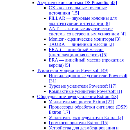
Акустические системы DS Proaudio
[42]
CX - коаксиальные точечные
источники
[15]
PILLAR — звуковые колонны для
архитектурной интеграции
[8]
ANT — активные акустические
системы со встроенным усилением
[4]
Monitor - сценические мониторы
[3]
TAURA — линейный массив
[2]
ERA-i — линейный массив
(инсталляционная версия)
[5]
ERA — линейный массив (прокатная
версия)
[5]
Усилители мощности Powersoft
[49]
Инсталляционные усилители Powersoft
[31]
Туровые усилители Powersoft
[17]
Компактные усилители Powersoft
[1]
Оборудование звукоусиления Extron
[58]
Усилители мощности Extron
[21]
Процессоры обработки сигналов (DSP)
Extron
[17]
Усилители-распределители Extron
[2]
Громкоговорители Extron
[15]
Устройства для деэмбедирования и