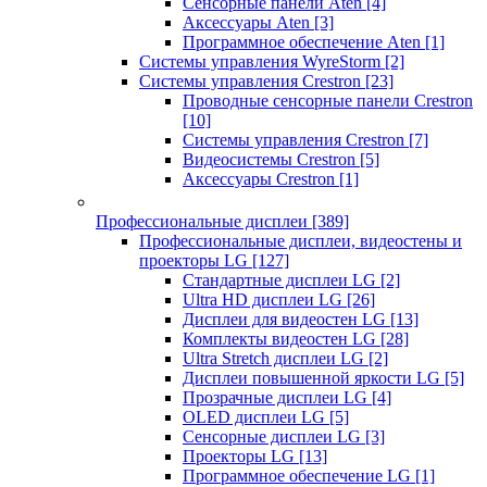
Сенсорные панели Aten
[4]
Аксессуары Aten
[3]
Программное обеспечение Aten
[1]
Системы управления WyreStorm
[2]
Системы управления Crestron
[23]
Проводные сенсорные панели Crestron
[10]
Системы управления Crestron
[7]
Видеосистемы Crestron
[5]
Аксессуары Crestron
[1]
Профессиональные дисплеи
[389]
Профессиональные дисплеи, видеостены и
проекторы LG
[127]
Стандартные дисплеи LG
[2]
Ultra HD дисплеи LG
[26]
Дисплеи для видеостен LG
[13]
Комплекты видеостен LG
[28]
Ultra Stretch дисплеи LG
[2]
Дисплеи повышенной яркости LG
[5]
Прозрачные дисплеи LG
[4]
OLED дисплеи LG
[5]
Сенсорные дисплеи LG
[3]
Проекторы LG
[13]
Программное обеспечение LG
[1]