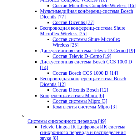
Состав Microflex Complete Wireless
[16]
Мультимедийная конференц-система Bosch
Dicentis
[77]
Состав Dicentis
[77]
Беспроводная конференц-система Shure
Microflex Wireless
[25]
Состав системы Shure Microflex
Wireless
[25]
Дискуссионная система Televic D-Cerno
[19]
Состав Televic D-Cerno
[19]
Дискуссионная система Bosch CCS 1000 D
[14]
Состав Bosch CCS 1000 D
[14]
Беспроводная конференц-система Bosch
Dicentis
[12]
Состав Dicentis Bosch
[12]
Конференц-системы Mipro
[6]
Состав системы Mipro
[3]
Комплекты системы Mipro
[3]
Системы синхронного перевода
[49]
Televic Lingua IR Цифровая ИК система
синхронного перевода и распределения
звука
[8]