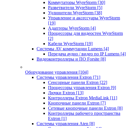
Коммутаторы WyreStorm
[30]
Разветвители WyreStorm
[5]
Удлинители WyreStorm
[38]
Управление и аксессуары WyreStorm
[19]
Адаптеры WyreStorm
[4]
Процессоры для видеостен WyreStorm
[2]
Кабели WyreStorm
[19]
Системы AV коммутации Lumens
[4]
Передача аудио / видео по IP Lumens
[4]
Видеоконтроллеры и ПО Forsite
[8]
Оборудование управления
[104]
Системы управления Extron
[71]
Сенсорные панели Extron
[22]
Процессоры управления Extron
[9]
Лючки Extron
[13]
Контроллеры Extron MediaLink
[11]
Кнопочные панели Extron
[7]
Сетевые кнопочные панели Extron
[8]
Контроллеры рабочего пространства
Extron
[1]
Системы управления Aten
[8]