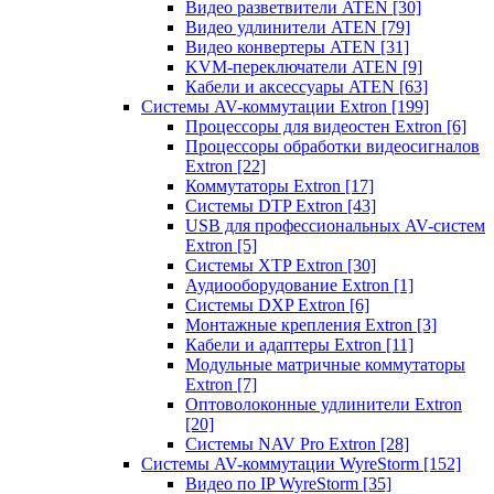
Видео разветвители ATEN
[30]
Видео удлинители ATEN
[79]
Видео конвертеры ATEN
[31]
KVM-переключатели ATEN
[9]
Кабели и аксессуары ATEN
[63]
Системы AV-коммутации Extron
[199]
Процессоры для видеостен Extron
[6]
Процессоры обработки видеосигналов
Extron
[22]
Коммутаторы Extron
[17]
Системы DTP Extron
[43]
USB для профессиональных AV-систем
Extron
[5]
Системы XTP Extron
[30]
Аудиооборудование Extron
[1]
Системы DXP Extron
[6]
Монтажные крепления Extron
[3]
Кабели и адаптеры Extron
[11]
Модульные матричные коммутаторы
Extron
[7]
Оптоволоконные удлинители Extron
[20]
Системы NAV Pro Extron
[28]
Системы AV-коммутации WyreStorm
[152]
Видео по IP WyreStorm
[35]