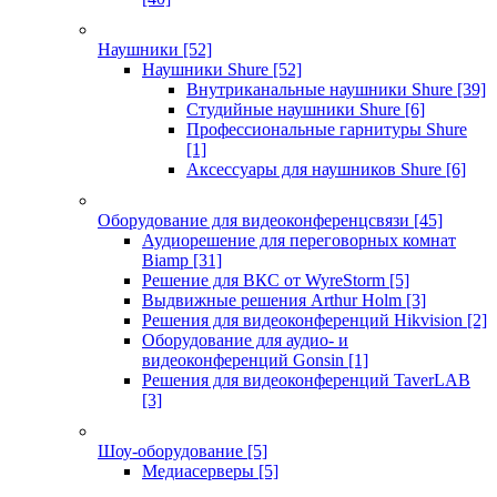
Наушники
[52]
Наушники Shure
[52]
Внутриканальные наушники Shure
[39]
Студийные наушники Shure
[6]
Профессиональные гарнитуры Shure
[1]
Аксессуары для наушников Shure
[6]
Оборудование для видеоконференцсвязи
[45]
Аудиорешение для переговорных комнат
Biamp
[31]
Решение для ВКС от WyreStorm
[5]
Выдвижные решения Arthur Holm
[3]
Решения для видеоконференций Hikvision
[2]
Оборудование для аудио- и
видеоконференций Gonsin
[1]
Решения для видеоконференций TaverLAB
[3]
Шоу-оборудование
[5]
Медиасерверы
[5]