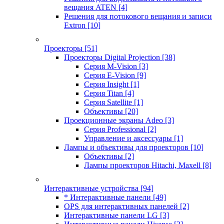
вещания ATEN
[4]
Решения для потокового вещания и записи
Extron
[10]
Проекторы
[51]
Проекторы Digital Projection
[38]
Серия M-Vision
[3]
Серия E-Vision
[9]
Серия Insight
[1]
Серия Titan
[4]
Серия Satellite
[1]
Объективы
[20]
Проекционные экраны Adeo
[3]
Серия Professional
[2]
Управление и аксессуары
[1]
Лампы и объективы для проекторов
[10]
Объективы
[2]
Лампы проекторов Hitachi, Maxell
[8]
Интерактивные устройства
[94]
* Интерактивные панели
[49]
OPS для интерактивных панелей
[2]
Интерактивные панели LG
[3]