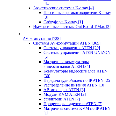
[41]
Акустические системы K-array
[4]
Пассивные громкоговорители K-array
[3]
Сабвуферы K-array
[1]
Иммерсивные системы Out Board TiMax
[2]
AV-коммутация
[728]
Системы AV-коммутации ATEN
[365]
Система управления ATEN
[29]
Системы управления ATEN UNIZON
[5]
Матричные коммутаторы
видеосигналов ATEN
[34]
Коммутаторы видеосигналов ATEN
[30]
Передача аудио/видео по IP ATEN
[25]
Распределение питания ATEN
[10]
АВ микшеры ATEN
[3]
Модули KVM ATEN
[2]
Усилители ATEN
[7]
Процессоры видеостен ATEN
[7]
Матричная система KVM по IP ATEN
[1]