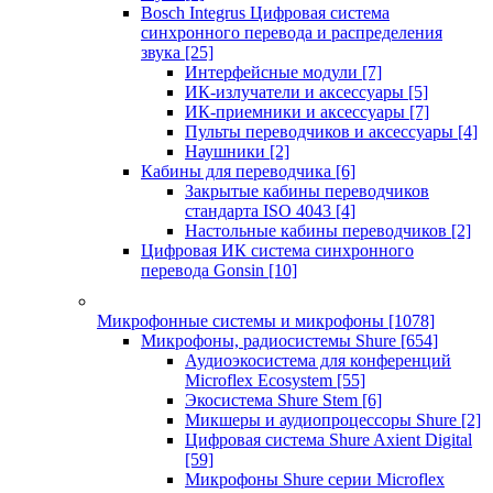
Bosch Integrus Цифровая система
синхронного перевода и распределения
звука
[25]
Интерфейсные модули
[7]
ИК-излучатели и аксессуары
[5]
ИК-приемники и аксессуары
[7]
Пульты переводчиков и аксессуары
[4]
Наушники
[2]
Кабины для переводчика
[6]
Закрытые кабины переводчиков
стандарта ISO 4043
[4]
Настольные кабины переводчиков
[2]
Цифровая ИК система синхронного
перевода Gonsin
[10]
Микрофонные системы и микрофоны
[1078]
Микрофоны, радиосистемы Shure
[654]
Аудиоэкосистема для конференций
Microflex Ecosystem
[55]
Экосистема Shure Stem
[6]
Микшеры и аудиопроцессоры Shure
[2]
Цифровая система Shure Axient Digital
[59]
Микрофоны Shure серии Microflex