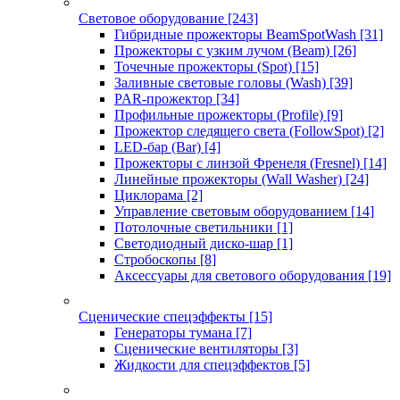
Световое оборудование
[243]
Гибридные прожекторы BeamSpotWash
[31]
Прожекторы с узким лучом (Beam)
[26]
Точечные прожекторы (Spot)
[15]
Заливные световые головы (Wash)
[39]
PAR-прожектор
[34]
Профильные прожекторы (Profile)
[9]
Прожектор следящего света (FollowSpot)
[2]
LED-бар (Bar)
[4]
Прожекторы с линзой Френеля (Fresnel)
[14]
Линейные прожекторы (Wall Washer)
[24]
Циклорама
[2]
Управление световым оборудованием
[14]
Потолочные светильники
[1]
Светодиодный диско-шар
[1]
Стробоскопы
[8]
Аксессуары для светового оборудования
[19]
Сценические спецэффекты
[15]
Генераторы тумана
[7]
Сценические вентиляторы
[3]
Жидкости для спецэффектов
[5]