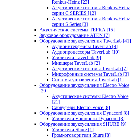
Renkus-Heinz
[23]
Акустические системы Renkus-Heinz
серии C SERIES
[12]
Акустические системы Renkus-Heinz
серии S Series
[3]
Акустические системы TEFRA
[15]
Звуковое оборудование ATEN
[7]
Оборудование звукоусиления TaverLab
[41]
Аудиоинтерфейсы TaverLab
[9]
Аудиопроцессоры TaverLab
[10]
Усилители TaverLab
[9]
Микшеры TaverLab
[2]
Акустические системы TaverLab
[7]
Микрофонные системы TaverLab
[3]
Системы управления TaverLab
[1]
Оборудование звукоусиления Electro-Voice
[29]
Акустические системы Electro-Voice
[21]
Сабвуферы Electro-Voice
[8]
Оборудование звукоусиления Dynacord
[8]
Усилители мощности Dynacord
[8]
Оборудование звукоусиления SHURE
[9]
Усилители Shure
[1]
Громкоговорители Shure
[8]