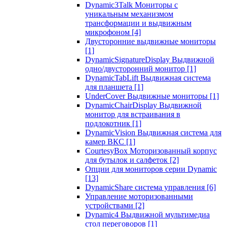
Dynamic3Talk Мониторы с
уникальным механизмом
трансформации и выдвижным
микрофоном
[4]
Двусторонние выдвижные мониторы
[1]
DynamicSignatureDisplay Выдвижной
одно/двусторонний монитор
[1]
DynamicTabLift Выдвижная система
для планшета
[1]
UnderCover Выдвижные мониторы
[1]
DynamicChairDisplay Выдвижной
монитор для встраивания в
подлокотник
[1]
DynamicVision Выдвижная система для
камер ВКС
[1]
CourtesyBox Моторизованный корпус
для бутылок и салфеток
[2]
Опции для мониторов серии Dynamic
[13]
DynamicShare система управления
[6]
Управление моторизованными
устройствами
[2]
Dynamic4 Выдвижной мультимедиа
стол переговоров
[1]