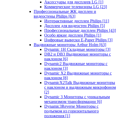
Аксессуары для дисплеев LG
[1]
Коммерческие телевизоры LG
[23]
Профессиональные ЖК дисплеи и
видеостены Philips
[63]
Интерактивные дисплеи Philips
[11]
Дисплеи для видеостен Philips
[5]
Профессиональные дисплеи Philips
[43]
Особо яркие дисплеи Philips
[1]
Цифровые вывески E-Paper Philips
[3]
Выдвижные мониторы Arthur Holm
[63]
Dynamic 1Н Складные мониторы
[3]
DB2 и DB3 Выдвижные мониторы с
наклоном
[6]
Dynamic2 Выдвижные мониторы с
наклоном
[3]
Dynamic X2 Выдвижные мониторы с
наклоном
[8]
DynamicX2Talk Выдвижные мониторы
с наклоном и выдвижным микрофоном
[2]
Dynamic 3 Мониторы с уникальным
механизмом трансформации
[6]
Dynamic3Reverse Мониторы с
подъемом из горизонтального
положения
[1]