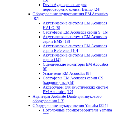
[16]
Devio Аудиорешение для
переговорных комнат Biamp
[24]
Оборудование звукоусиления EM Acoustics
[87]
Акустические системы EM Acoustics
HALO
[8]
Сабвуферы EM Acoustics серии S
[16]
Акустические системы EM Acoustics
серии EMS
[18]
Акустические системы EM Acoustics
серии Reference
[10]
Акустические системы EM Acoustics
серии i
[4]
Сценические мониторы EM Acoustics
[6]
Усилители EM Acoustics
[9]
Сабвуферы EM Acoustics серии CS
(кардиоидные)
[4]
Аксессуары для акустических систем
EM Acoustics
[12]
Адаптеры Audinate Dante для звукового
оборудования
[13]
Оборудование звукоусиления Yamaha
[254]
Потолочные громкоговорители Yamaha