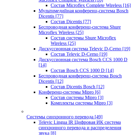
Состав Microflex Complete Wireless
[16]
Мультимедийная конференц-система Bosch
Dicentis
[77]
Состав Dicentis
[77]
Беспроводная конференц-система Shure
Microflex Wireless
[25]
Состав системы Shure Microflex
Wireless
[25]
Дискуссионная система Televic D-Cerno
[19]
Состав Televic D-Cerno
[19]
Дискуссионная система Bosch CCS 1000 D
[14]
Состав Bosch CCS 1000 D
[14]
Беспроводная конференц-система Bosch
Dicentis
[12]
Состав Dicentis Bosch
[12]
Конференц-системы Mipro
[6]
Состав системы Mipro
[3]
Комплекты системы Mipro
[3]
Системы синхронного перевода
[49]
Televic Lingua IR Цифровая ИК система
синхронного перевода и распределения
звука
[8]