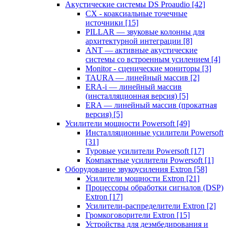
Акустические системы DS Proaudio
[42]
CX - коаксиальные точечные
источники
[15]
PILLAR — звуковые колонны для
архитектурной интеграции
[8]
ANT — активные акустические
системы со встроенным усилением
[4]
Monitor - сценические мониторы
[3]
TAURA — линейный массив
[2]
ERA-i — линейный массив
(инсталляционная версия)
[5]
ERA — линейный массив (прокатная
версия)
[5]
Усилители мощности Powersoft
[49]
Инсталляционные усилители Powersoft
[31]
Туровые усилители Powersoft
[17]
Компактные усилители Powersoft
[1]
Оборудование звукоусиления Extron
[58]
Усилители мощности Extron
[21]
Процессоры обработки сигналов (DSP)
Extron
[17]
Усилители-распределители Extron
[2]
Громкоговорители Extron
[15]
Устройства для деэмбедирования и