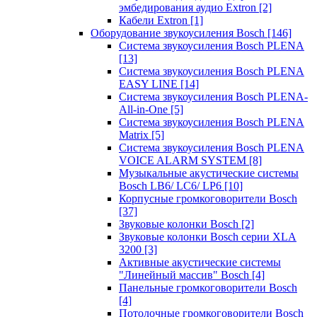
эмбедирования аудио Extron
[2]
Кабели Extron
[1]
Оборудование звукоусиления Bosch
[146]
Система звукоусиления Bosch PLENA
[13]
Система звукоусиления Bosch PLENA
EASY LINE
[14]
Система звукоусиления Bosch PLENA-
All-in-One
[5]
Система звукоусиления Bosch PLENA
Matrix
[5]
Система звукоусиления Bosch PLENA
VOICE ALARM SYSTEM
[8]
Музыкальные акустические системы
Bosch LB6/ LC6/ LP6
[10]
Корпусные громкоговорители Bosch
[37]
Звуковые колонки Bosch
[2]
Звуковые колонки Bosch серии XLA
3200
[3]
Активные акустические системы
"Линейный массив" Bosch
[4]
Панельные громкоговорители Bosch
[4]
Потолочные громкоговорители Bosch