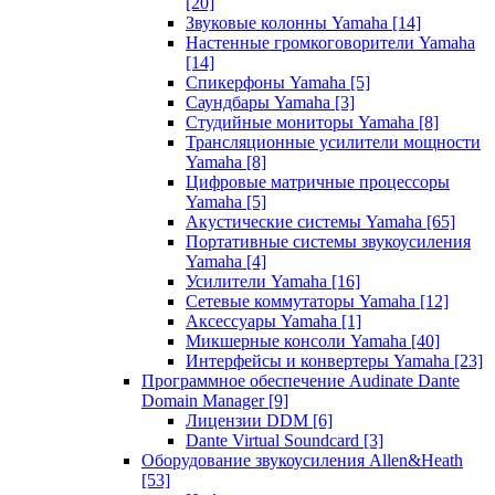
[20]
Звуковые колонны Yamaha
[14]
Настенные громкоговорители Yamaha
[14]
Спикерфоны Yamaha
[5]
Саундбары Yamaha
[3]
Студийные мониторы Yamaha
[8]
Трансляционные усилители мощности
Yamaha
[8]
Цифровые матричные процессоры
Yamaha
[5]
Акустические системы Yamaha
[65]
Портативные системы звукоусиления
Yamaha
[4]
Усилители Yamaha
[16]
Сетевые коммутаторы Yamaha
[12]
Аксессуары Yamaha
[1]
Микшерные консоли Yamaha
[40]
Интерфейсы и конвертеры Yamaha
[23]
Программное обеспечение Audinate Dante
Domain Manager
[9]
Лицензии DDM
[6]
Dante Virtual Soundcard
[3]
Оборудование звукоусиления Allen&Heath
[53]