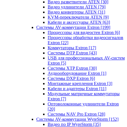
Видео разветвители ATEN
[30]
Видео удлинители ATEN
[79]
Видео конвертеры ATEN
[31]
KVM-переключатели ATEN
[9]
Кабели и аксессуары ATEN
[63]
Системы AV-коммутации Extron
[199]
Процессоры для видеостен Extron
[6]
Процессоры обработки видеосигналов
Extron
[22]
Коммутаторы Extron
[17]
Системы DTP Extron
[43]
USB для профессиональных AV-систем
Extron
[5]
Системы XTP Extron
[30]
Аудиооборудование Extron
[1]
Системы DXP Extron
[6]
Монтажные крепления Extron
[3]
Кабели и адаптеры Extron
[11]
Модульные матричные коммутаторы
Extron
[7]
Оптоволоконные удлинители Extron
[20]
Системы NAV Pro Extron
[28]
Системы AV-коммутации WyreStorm
[152]
Видео по IP WyreStorm
[35]