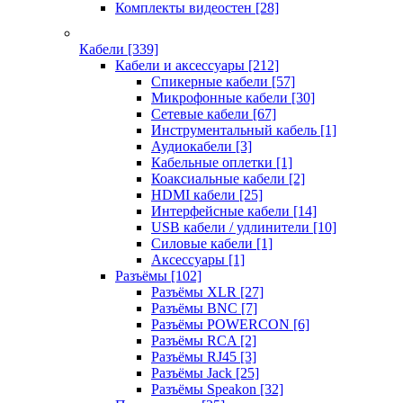
Комплекты видеостен
[28]
Кабели
[339]
Кабели и аксессуары
[212]
Спикерные кабели
[57]
Микрофонные кабели
[30]
Сетевые кабели
[67]
Инструментальный кабель
[1]
Аудиокабели
[3]
Кабельные оплетки
[1]
Коаксиальные кабели
[2]
HDMI кабели
[25]
Интерфейсные кабели
[14]
USB кабели / удлинители
[10]
Силовые кабели
[1]
Аксессуары
[1]
Разъёмы
[102]
Разъёмы XLR
[27]
Разъёмы BNC
[7]
Разъёмы POWERCON
[6]
Разъёмы RCA
[2]
Разъёмы RJ45
[3]
Разъёмы Jack
[25]
Разъёмы Speakon
[32]