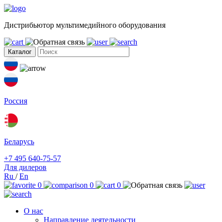
Дистрибьютор мультимедийного оборудования
Каталог
Россия
Беларусь
+7 495 640-75-57
Для дилеров
Ru
/
En
0
0
0
О нас
Направление деятельности