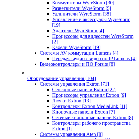
Коммутаторы WyreStorm
[30]
Разветвители WyreStorm
[5]
Удлинители WyreStorm
[38]
Управление и аксессуары WyreStorm
[19]
Адаптеры WyreStorm
[4]
Процессоры для видеостен WyreStorm
[2]
Кабели WyreStorm
[19]
Системы AV коммутации Lumens
[4]
Передача аудио / видео по IP Lumens
[4]
Видеоконтроллеры и ПО Forsite
[8]
Оборудование управления
[104]
Системы управления Extron
[71]
Сенсорные панели Extron
[22]
Процессоры управления Extron
[9]
Лючки Extron
[13]
Контроллеры Extron MediaLink
[11]
Кнопочные панели Extron
[7]
Сетевые кнопочные панели Extron
[8]
Контроллеры рабочего пространства
Extron
[1]
Системы управления Aten
[8]