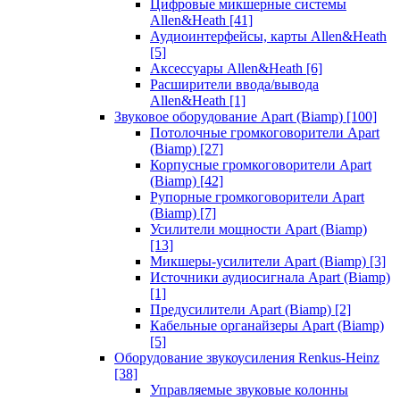
Цифровые микшерные системы
Allen&Heath
[41]
Аудиоинтерфейсы, карты Allen&Heath
[5]
Аксессуары Allen&Heath
[6]
Расширители ввода/вывода
Allen&Heath
[1]
Звуковое оборудование Apart (Biamp)
[100]
Потолочные громкоговорители Apart
(Biamp)
[27]
Корпусные громкоговорители Apart
(Biamp)
[42]
Рупорные громкоговорители Apart
(Biamp)
[7]
Усилители мощности Apart (Biamp)
[13]
Микшеры-усилители Apart (Biamp)
[3]
Источники аудиосигнала Apart (Biamp)
[1]
Предусилители Apart (Biamp)
[2]
Кабельные органайзеры Apart (Biamp)
[5]
Оборудование звукоусиления Renkus-Heinz
[38]
Управляемые звуковые колонны