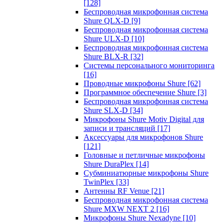
[128]
Беспроводная микрофонная система
Shure QLX-D
[9]
Беспроводная микрофонная система
Shure ULX-D
[10]
Беспроводная микрофонная система
Shure BLX-R
[32]
Системы персонального мониторинга
[16]
Проводные микрофоны Shure
[62]
Программное обеспечение Shure
[3]
Беспроводная микрофонная система
Shure SLX-D
[34]
Микрофоны Shure Motiv Digital для
записи и трансляций
[17]
Аксессуары для микрофонов Shure
[121]
Головные и петличные микрофоны
Shure DuraPlex
[14]
Субминиатюрные микрофоны Shure
TwinPlex
[33]
Антенны RF Venue
[21]
Беспроводная микрофонная система
Shure MXW NEXT 2
[16]
Микрофоны Shure Nexadyne
[10]