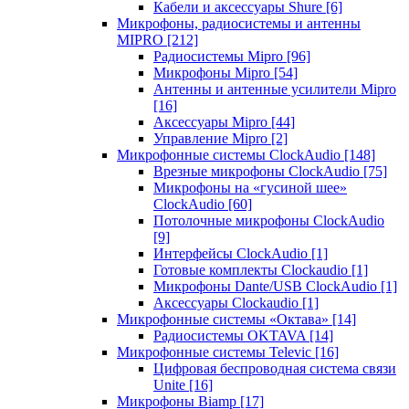
Кабели и аксессуары Shure
[6]
Микрофоны, радиосистемы и антенны
MIPRO
[212]
Радиосистемы Mipro
[96]
Микрофоны Mipro
[54]
Антенны и антенные усилители Mipro
[16]
Аксессуары Mipro
[44]
Управление Mipro
[2]
Микрофонные системы ClockAudio
[148]
Врезные микрофоны ClockAudio
[75]
Микрофоны на «гусиной шее»
ClockAudio
[60]
Потолочные микрофоны ClockAudio
[9]
Интерфейсы ClockAudio
[1]
Готовые комплекты Clockaudio
[1]
Микрофоны Dante/USB ClockAudio
[1]
Аксессуары Clockaudio
[1]
Микрофонные системы «Октава»
[14]
Радиосистемы OKTAVA
[14]
Микрофонные системы Televic
[16]
Цифровая беспроводная система связи
Unite
[16]
Микрофоны Biamp
[17]