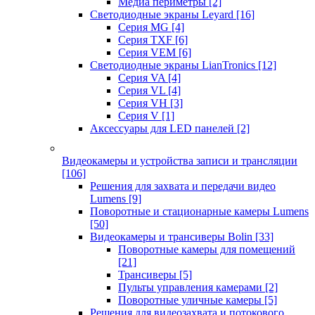
Медиа периметры
[2]
Светодиодные экраны Leyard
[16]
Серия MG
[4]
Серия TXF
[6]
Серия VEM
[6]
Светодиодные экраны LianTronics
[12]
Серия VA
[4]
Серия VL
[4]
Серия VH
[3]
Серия V
[1]
Аксессуары для LED панелей
[2]
Видеокамеры и устройства записи и трансляции
[106]
Решения для захвата и передачи видео
Lumens
[9]
Поворотные и стационарные камеры Lumens
[50]
Видеокамеры и трансиверы Bolin
[33]
Поворотные камеры для помещений
[21]
Трансиверы
[5]
Пульты управления камерами
[2]
Поворотные уличные камеры
[5]
Решения для видеозахвата и потокового