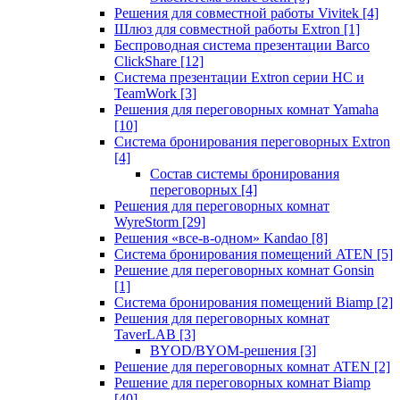
Решения для совместной работы Vivitek
[4]
Шлюз для совместной работы Extron
[1]
Беспроводная система презентации Barco
ClickShare
[12]
Система презентации Extron серии HC и
TeamWork
[3]
Решения для переговорных комнат Yamaha
[10]
Система бронирования переговорных Extron
[4]
Состав системы бронирования
переговорных
[4]
Решения для переговорных комнат
WyreStorm
[29]
Решения «все-в-одном» Kandao
[8]
Система бронирования помещений ATEN
[5]
Решение для переговорных комнат Gonsin
[1]
Система бронирования помещений Biamp
[2]
Решения для переговорных комнат
TaverLAB
[3]
BYOD/BYOM-решения
[3]
Решение для переговорных комнат ATEN
[2]
Решение для переговорных комнат Biamp
[40]