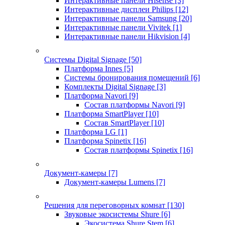
Интерактивные панели Hisense
[3]
Интерактивные дисплеи Philips
[12]
Интерактивные панели Samsung
[20]
Интерактивные панели Vivitek
[1]
Интерактивные панели Hikvision
[4]
Системы Digital Signage
[50]
Платформа Innes
[5]
Системы бронирования помещений
[6]
Комплекты Digital Signage
[3]
Платформа Navori
[9]
Состав платформы Navori
[9]
Платформа SmartPlayer
[10]
Состав SmartPlayer
[10]
Платформа LG
[1]
Платформа Spinetix
[16]
Состав платформы Spinetix
[16]
Документ-камеры
[7]
Документ-камеры Lumens
[7]
Решения для переговорных комнат
[130]
Звуковые экосистемы Shure
[6]
Экосистема Shure Stem
[6]