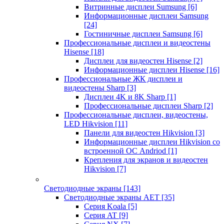
Витринные дисплеи Sumsung
[6]
Информационные дисплеи Samsung
[24]
Гостиничные дисплеи Samsung
[6]
Профессиональные дисплеи и видеостены
Hisense
[18]
Дисплеи для видеостен Hisense
[2]
Информационные дисплеи Hisense
[16]
Профессиональные ЖК дисплеи и
видеостены Sharp
[3]
Дисплеи 4K и 8K Sharp
[1]
Профессиональные дисплеи Sharp
[2]
Профессиональные дисплеи, видеостены,
LED Hikvision
[11]
Панели для видеостен Hikvision
[3]
Информационные дисплеи Hikvision со
встроенной ОС Andriod
[1]
Крепления для экранов и видеостен
Hikvision
[7]
Светодиодные экраны
[143]
Светодиодные экраны AET
[35]
Cерия Koala
[5]
Серия AT
[9]