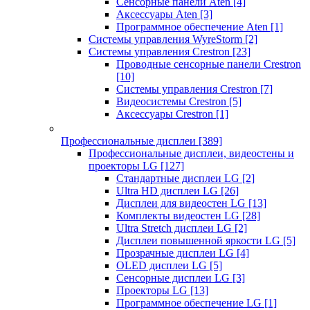
Сенсорные панели Aten
[4]
Аксессуары Aten
[3]
Программное обеспечение Aten
[1]
Системы управления WyreStorm
[2]
Системы управления Crestron
[23]
Проводные сенсорные панели Crestron
[10]
Системы управления Crestron
[7]
Видеосистемы Crestron
[5]
Аксессуары Crestron
[1]
Профессиональные дисплеи
[389]
Профессиональные дисплеи, видеостены и
проекторы LG
[127]
Стандартные дисплеи LG
[2]
Ultra HD дисплеи LG
[26]
Дисплеи для видеостен LG
[13]
Комплекты видеостен LG
[28]
Ultra Stretch дисплеи LG
[2]
Дисплеи повышенной яркости LG
[5]
Прозрачные дисплеи LG
[4]
OLED дисплеи LG
[5]
Сенсорные дисплеи LG
[3]
Проекторы LG
[13]
Программное обеспечение LG
[1]