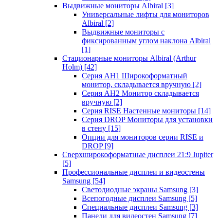
Выдвижные мониторы Albiral
[3]
Универсальные лифты для мониторов
Albiral
[2]
Выдвижные мониторы с
фиксированным углом наклона Albiral
[1]
Стационарные мониторы Albiral (Arthur
Holm)
[42]
Серия AH1 Широкоформатный
монитор, складывается вручную
[2]
Серия AH2 Монитор складывается
вручную
[2]
Серия RISE Настенные мониторы
[14]
Серия DROP Мониторы для установки
в стену
[15]
Опции для мониторов серии RISE и
DROP
[9]
Сверхширокоформатные дисплеи 21:9 Jupiter
[5]
Профессиональные дисплеи и видеостены
Samsung
[54]
Светодиодные экраны Samsung
[3]
Всепогодные дисплеи Samsung
[5]
Специальные дисплеи Samsung
[3]
Панели для видеостен Samsung
[7]