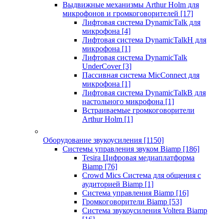
Выдвижные механизмы Arthur Holm для
микрофонов и громкоговорителей
[17]
Лифтовая система DynamicTalk для
микрофона
[4]
Лифтовая система DynamicTalkH для
микрофона
[1]
Лифтовая система DynamicTalk
UnderCover
[3]
Пассивная система MicConnect для
микрофона
[1]
Лифтовая система DynamicTalkB для
настольного микрофона
[1]
Встраиваемые громкоговорители
Arthur Holm
[1]
Оборудование звукоусиления
[1150]
Системы управления звуком Biamp
[186]
Tesira Цифровая медиаплатформа
Biamp
[76]
Crowd Mics Система для общения с
аудиторией Biamp
[1]
Система управления Biamp
[16]
Громкоговорители Biamp
[53]
Система звукоусиления Voltera Biamp