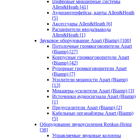
Цифровые микшерные системы
Allen&Heath
[41]
Аудиоинтерфейсы, карты Allen&Heath
[5]
Аксессуары Allen&Heath
[6]
Расширители ввода/вывода
Allen&Heath
[1]
Звуковое оборудование Apart (Biamp)
[100]
Потолочные громкоговорители Apart
(Biamp)
[27]
Корпусные громкоговорители Apart
(Biamp)
[42]
Рупорные громкоговорители Apart
(Biamp)
[7]
Усилители мощности Apart (Biamp)
[13]
Микшеры-усилители Apart (Biamp)
[3]
Источники аудиосигнала Apart (Biamp)
[1]
Предусилители Apart (Biamp)
[2]
Кабельные органайзеры Apart (Biamp)
[5]
Оборудование звукоусиления Renkus-Heinz
[38]
Управляемые звуковые колонны