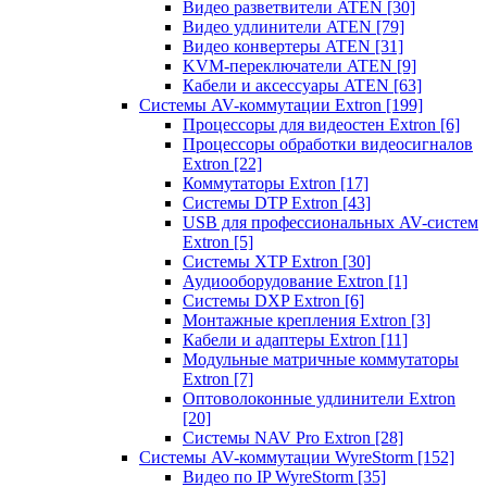
Видео разветвители ATEN
[30]
Видео удлинители ATEN
[79]
Видео конвертеры ATEN
[31]
KVM-переключатели ATEN
[9]
Кабели и аксессуары ATEN
[63]
Системы AV-коммутации Extron
[199]
Процессоры для видеостен Extron
[6]
Процессоры обработки видеосигналов
Extron
[22]
Коммутаторы Extron
[17]
Системы DTP Extron
[43]
USB для профессиональных AV-систем
Extron
[5]
Системы XTP Extron
[30]
Аудиооборудование Extron
[1]
Системы DXP Extron
[6]
Монтажные крепления Extron
[3]
Кабели и адаптеры Extron
[11]
Модульные матричные коммутаторы
Extron
[7]
Оптоволоконные удлинители Extron
[20]
Системы NAV Pro Extron
[28]
Системы AV-коммутации WyreStorm
[152]
Видео по IP WyreStorm
[35]