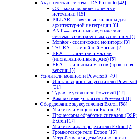
Акустические системы DS Proaudio
[42]
CX - коаксиальные точечные
источники
[15]
PILLAR — звуковые колонны для
архитектурной интеграции
[8]
ANT — активные акустические
системы со встроенным усилением
[4]
Monitor - сценические мониторы
[3]
TAURA — линейный массив
[2]
ERA-i — линейный массив
(инсталляционная версия)
[5]
ERA — линейный массив (прокатная
версия)
[5]
Усилители мощности Powersoft
[49]
Инсталляционные усилители Powersoft
[31]
Туровые усилители Powersoft
[17]
Компактные усилители Powersoft
[1]
Оборудование звукоусиления Extron
[58]
Усилители мощности Extron
[21]
Процессоры обработки сигналов (DSP)
Extron
[17]
Усилители-распределители Extron
[2]
Громкоговорители Extron
[15]
Устройства для деэмбедирования и