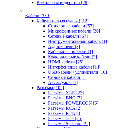
Комплекты видеостен
[28]
Кабели
[339]
Кабели и аксессуары
[212]
Спикерные кабели
[57]
Микрофонные кабели
[30]
Сетевые кабели
[67]
Инструментальный кабель
[1]
Аудиокабели
[3]
Кабельные оплетки
[1]
Коаксиальные кабели
[2]
HDMI кабели
[25]
Интерфейсные кабели
[14]
USB кабели / удлинители
[10]
Силовые кабели
[1]
Аксессуары
[1]
Разъёмы
[102]
Разъёмы XLR
[27]
Разъёмы BNC
[7]
Разъёмы POWERCON
[6]
Разъёмы RCA
[2]
Разъёмы RJ45
[3]
Разъёмы Jack
[25]
Разъёмы Speakon
[32]