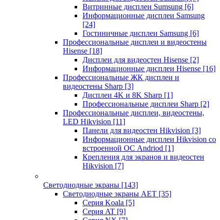
Витринные дисплеи Sumsung
[6]
Информационные дисплеи Samsung
[24]
Гостиничные дисплеи Samsung
[6]
Профессиональные дисплеи и видеостены
Hisense
[18]
Дисплеи для видеостен Hisense
[2]
Информационные дисплеи Hisense
[16]
Профессиональные ЖК дисплеи и
видеостены Sharp
[3]
Дисплеи 4K и 8K Sharp
[1]
Профессиональные дисплеи Sharp
[2]
Профессиональные дисплеи, видеостены,
LED Hikvision
[11]
Панели для видеостен Hikvision
[3]
Информационные дисплеи Hikvision со
встроенной ОС Andriod
[1]
Крепления для экранов и видеостен
Hikvision
[7]
Светодиодные экраны
[143]
Светодиодные экраны AET
[35]
Cерия Koala
[5]
Серия AT
[9]