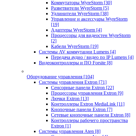
Коммутаторы WyreStorm
[30]
Разветвители WyreStorm
[5]
Удлинители WyreStorm
[38]
Управление и аксессуары WyreStorm
[19]
Адаптеры WyreStorm
[4]
Процессоры для видеостен WyreStorm
[2]
Кабели WyreStorm
[19]
Системы AV коммутации Lumens
[4]
Передача аудио / видео по IP Lumens
[4]
Видеоконтроллеры и ПО Forsite
[8]
Оборудование управления
[104]
Системы управления Extron
[71]
Сенсорные панели Extron
[22]
Процессоры управления Extron
[9]
Лючки Extron
[13]
Контроллеры Extron MediaLink
[11]
Кнопочные панели Extron
[7]
Сетевые кнопочные панели Extron
[8]
Контроллеры рабочего пространства
Extron
[1]
Системы управления Aten
[8]