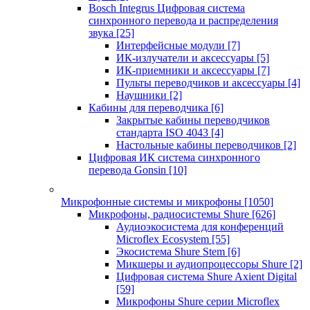
Bosch Integrus Цифровая система
синхронного перевода и распределения
звука
[25]
Интерфейсные модули
[7]
ИК-излучатели и аксессуары
[5]
ИК-приемники и аксессуары
[7]
Пульты переводчиков и аксессуары
[4]
Наушники
[2]
Кабины для переводчика
[6]
Закрытые кабины переводчиков
стандарта ISO 4043
[4]
Настольные кабины переводчиков
[2]
Цифровая ИК система синхронного
перевода Gonsin
[10]
Микрофонные системы и микрофоны
[1050]
Микрофоны, радиосистемы Shure
[626]
Аудиоэкосистема для конференций
Microflex Ecosystem
[55]
Экосистема Shure Stem
[6]
Микшеры и аудиопроцессоры Shure
[2]
Цифровая система Shure Axient Digital
[59]
Микрофоны Shure серии Microflex