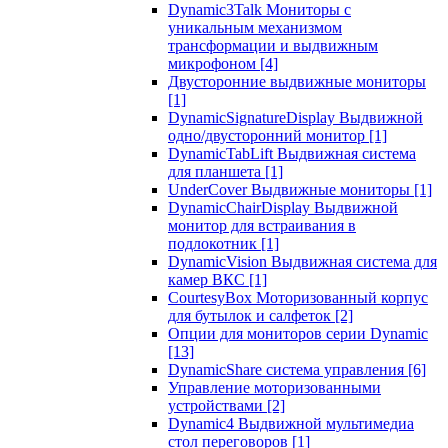
Dynamic3Talk Мониторы с
уникальным механизмом
трансформации и выдвижным
микрофоном
[4]
Двусторонние выдвижные мониторы
[1]
DynamicSignatureDisplay Выдвижной
одно/двусторонний монитор
[1]
DynamicTabLift Выдвижная система
для планшета
[1]
UnderCover Выдвижные мониторы
[1]
DynamicChairDisplay Выдвижной
монитор для встраивания в
подлокотник
[1]
DynamicVision Выдвижная система для
камер ВКС
[1]
CourtesyBox Моторизованный корпус
для бутылок и салфеток
[2]
Опции для мониторов серии Dynamic
[13]
DynamicShare система управления
[6]
Управление моторизованными
устройствами
[2]
Dynamic4 Выдвижной мультимедиа
стол переговоров
[1]