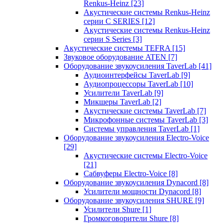
Renkus-Heinz
[23]
Акустические системы Renkus-Heinz
серии C SERIES
[12]
Акустические системы Renkus-Heinz
серии S Series
[3]
Акустические системы TEFRA
[15]
Звуковое оборудование ATEN
[7]
Оборудование звукоусиления TaverLab
[41]
Аудиоинтерфейсы TaverLab
[9]
Аудиопроцессоры TaverLab
[10]
Усилители TaverLab
[9]
Микшеры TaverLab
[2]
Акустические системы TaverLab
[7]
Микрофонные системы TaverLab
[3]
Системы управления TaverLab
[1]
Оборудование звукоусиления Electro-Voice
[29]
Акустические системы Electro-Voice
[21]
Сабвуферы Electro-Voice
[8]
Оборудование звукоусиления Dynacord
[8]
Усилители мощности Dynacord
[8]
Оборудование звукоусиления SHURE
[9]
Усилители Shure
[1]
Громкоговорители Shure
[8]