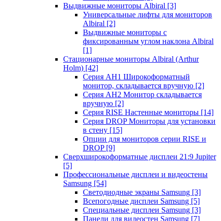
Выдвижные мониторы Albiral
[3]
Универсальные лифты для мониторов
Albiral
[2]
Выдвижные мониторы с
фиксированным углом наклона Albiral
[1]
Стационарные мониторы Albiral (Arthur
Holm)
[42]
Серия AH1 Широкоформатный
монитор, складывается вручную
[2]
Серия AH2 Монитор складывается
вручную
[2]
Серия RISE Настенные мониторы
[14]
Серия DROP Мониторы для установки
в стену
[15]
Опции для мониторов серии RISE и
DROP
[9]
Сверхширокоформатные дисплеи 21:9 Jupiter
[5]
Профессиональные дисплеи и видеостены
Samsung
[54]
Светодиодные экраны Samsung
[3]
Всепогодные дисплеи Samsung
[5]
Специальные дисплеи Samsung
[3]
Панели для видеостен Samsung
[7]