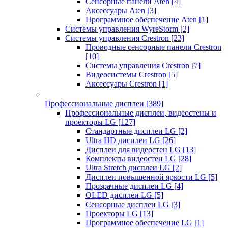
Сенсорные панели Aten
[4]
Аксессуары Aten
[3]
Программное обеспечение Aten
[1]
Системы управления WyreStorm
[2]
Системы управления Crestron
[23]
Проводные сенсорные панели Crestron
[10]
Системы управления Crestron
[7]
Видеосистемы Crestron
[5]
Аксессуары Crestron
[1]
Профессиональные дисплеи
[389]
Профессиональные дисплеи, видеостены и
проекторы LG
[127]
Стандартные дисплеи LG
[2]
Ultra HD дисплеи LG
[26]
Дисплеи для видеостен LG
[13]
Комплекты видеостен LG
[28]
Ultra Stretch дисплеи LG
[2]
Дисплеи повышенной яркости LG
[5]
Прозрачные дисплеи LG
[4]
OLED дисплеи LG
[5]
Сенсорные дисплеи LG
[3]
Проекторы LG
[13]
Программное обеспечение LG
[1]