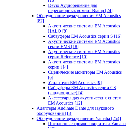
[16]
Devio Аудиорешение для
переговорных комнат Biamp
[24]
Оборудование звукоусиления EM Acoustics
[87]
Акустические системы EM Acoustics
HALO
[8]
Сабвуферы EM Acoustics серии S
[16]
Акустические системы EM Acoustics
серии EMS
[18]
Акустические системы EM Acoustics
серии Reference
[10]
Акустические системы EM Acoustics
серии i
[4]
Сценические мониторы EM Acoustics
[6]
Усилители EM Acoustics
[9]
Сабвуферы EM Acoustics серии CS
(кардиоидные)
[4]
Аксессуары для акустических систем
EM Acoustics
[12]
Адаптеры Audinate Dante для звукового
оборудования
[13]
Оборудование звукоусиления Yamaha
[254]
Потолочные громкоговорители Yamaha