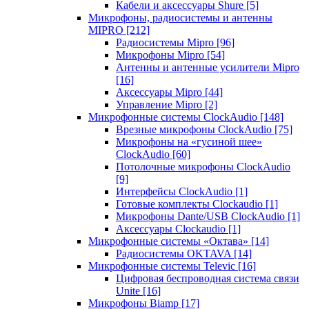
Кабели и аксессуары Shure
[5]
Микрофоны, радиосистемы и антенны
MIPRO
[212]
Радиосистемы Mipro
[96]
Микрофоны Mipro
[54]
Антенны и антенные усилители Mipro
[16]
Аксессуары Mipro
[44]
Управление Mipro
[2]
Микрофонные системы ClockAudio
[148]
Врезные микрофоны ClockAudio
[75]
Микрофоны на «гусиной шее»
ClockAudio
[60]
Потолочные микрофоны ClockAudio
[9]
Интерфейсы ClockAudio
[1]
Готовые комплекты Clockaudio
[1]
Микрофоны Dante/USB ClockAudio
[1]
Аксессуары Clockaudio
[1]
Микрофонные системы «Октава»
[14]
Радиосистемы OKTAVA
[14]
Микрофонные системы Televic
[16]
Цифровая беспроводная система связи
Unite
[16]
Микрофоны Biamp
[17]