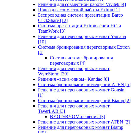
Решения для совместной работы Vivitek
[4]
Шлюз для совместной работы Extron
[1]
Беспроводная система презентации Barco
ClickShare
[12]
Система презентации Extron серии HC и
TeamWork
[3]
Решения для переговорных комнат Yamaha
[10]
Система бронирования переговорных Extron
[4]
Состав системы бронирования
переговорных
[4]
Решения для переговорных комнат
WyreStorm
[29]
Решения «все-в-одном» Kandao
[8]
Система бронирования помещений ATEN
[5]
Решение для переговорных комнат Gonsin
[1]
Система бронирования помещений Biamp
[2]
Решения для переговорных комнат
TaverLAB
[3]
BYOD/BYOM-решения
[3]
Решение для переговорных комнат ATEN
[2]
Решение для переговорных комнат Biamp
[40]