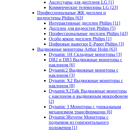
Аксессуары для дисплеев LG
[1]
Коммерческие телевизоры LG
[23]
Профессиональные ЖК дисплеи и
видеостены Philips
[63]
Интерактивные дисплеи Philips
[11]
Дисплеи для видеостен Philips
[5]
Профессиональные дисплеи Philips
[43]
Особо яркие дисплеи Philips
[1]
Цифровые вывески E-Paper Philips
[3]
Выдвижные мониторы Arthur Holm
[63]
Dynamic 1Н Складные мониторы
[3]
DB2 и DB3 Выдвижные мониторы с
наклоном
[6]
Dynamic2 Выдвижные мониторы с
наклоном
[3]
Dynamic X2 Выдвижные мониторы с
наклоном
[8]
DynamicX2Talk Выдвижные мониторы
с наклоном и выдвижным микрофоном
[2]
Dynamic 3 Мониторы с уникальным
механизмом трансформации
[6]
Dynamic3Reverse Мониторы с
подъемом из горизонтального
положения
[1]