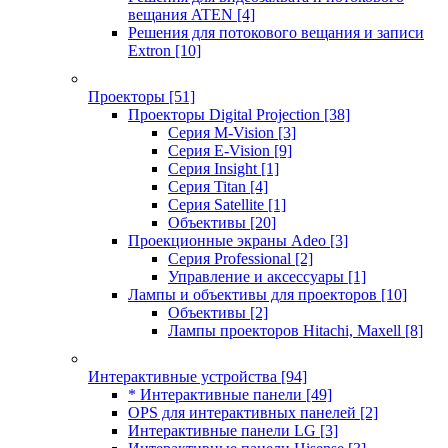
вещания ATEN
[4]
Решения для потокового вещания и записи
Extron
[10]
Проекторы
[51]
Проекторы Digital Projection
[38]
Серия M-Vision
[3]
Серия E-Vision
[9]
Серия Insight
[1]
Серия Titan
[4]
Серия Satellite
[1]
Объективы
[20]
Проекционные экраны Adeo
[3]
Серия Professional
[2]
Управление и аксессуары
[1]
Лампы и объективы для проекторов
[10]
Объективы
[2]
Лампы проекторов Hitachi, Maxell
[8]
Интерактивные устройства
[94]
* Интерактивные панели
[49]
OPS для интерактивных панелей
[2]
Интерактивные панели LG
[3]