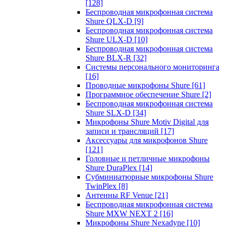
[128]
Беспроводная микрофонная система
Shure QLX-D
[9]
Беспроводная микрофонная система
Shure ULX-D
[10]
Беспроводная микрофонная система
Shure BLX-R
[32]
Системы персонального мониторинга
[16]
Проводные микрофоны Shure
[61]
Программное обеспечение Shure
[2]
Беспроводная микрофонная система
Shure SLX-D
[34]
Микрофоны Shure Motiv Digital для
записи и трансляций
[17]
Аксессуары для микрофонов Shure
[121]
Головные и петличные микрофоны
Shure DuraPlex
[14]
Субминиатюрные микрофоны Shure
TwinPlex
[8]
Антенны RF Venue
[21]
Беспроводная микрофонная система
Shure MXW NEXT 2
[16]
Микрофоны Shure Nexadyne
[10]