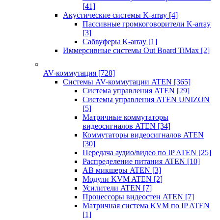
[41]
Акустические системы K-array
[4]
Пассивные громкоговорители K-array
[3]
Сабвуферы K-array
[1]
Иммерсивные системы Out Board TiMax
[2]
AV-коммутация
[728]
Системы AV-коммутации ATEN
[365]
Система управления ATEN
[29]
Системы управления ATEN UNIZON
[5]
Матричные коммутаторы
видеосигналов ATEN
[34]
Коммутаторы видеосигналов ATEN
[30]
Передача аудио/видео по IP ATEN
[25]
Распределение питания ATEN
[10]
АВ микшеры ATEN
[3]
Модули KVM ATEN
[2]
Усилители ATEN
[7]
Процессоры видеостен ATEN
[7]
Матричная система KVM по IP ATEN
[1]