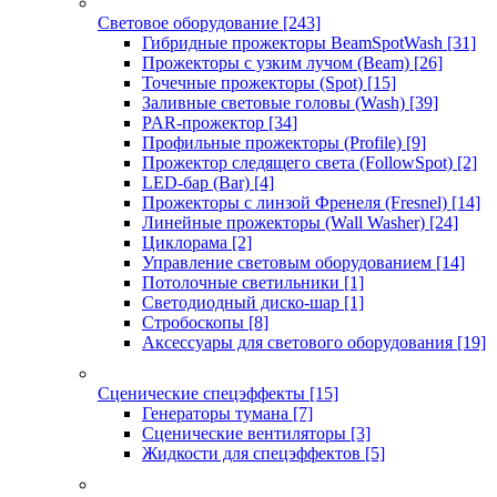
Световое оборудование
[243]
Гибридные прожекторы BeamSpotWash
[31]
Прожекторы с узким лучом (Beam)
[26]
Точечные прожекторы (Spot)
[15]
Заливные световые головы (Wash)
[39]
PAR-прожектор
[34]
Профильные прожекторы (Profile)
[9]
Прожектор следящего света (FollowSpot)
[2]
LED-бар (Bar)
[4]
Прожекторы с линзой Френеля (Fresnel)
[14]
Линейные прожекторы (Wall Washer)
[24]
Циклорама
[2]
Управление световым оборудованием
[14]
Потолочные светильники
[1]
Светодиодный диско-шар
[1]
Стробоскопы
[8]
Аксессуары для светового оборудования
[19]
Сценические спецэффекты
[15]
Генераторы тумана
[7]
Сценические вентиляторы
[3]
Жидкости для спецэффектов
[5]