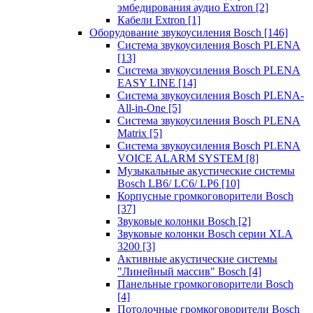
эмбедирования аудио Extron
[2]
Кабели Extron
[1]
Оборудование звукоусиления Bosch
[146]
Система звукоусиления Bosch PLENA
[13]
Система звукоусиления Bosch PLENA
EASY LINE
[14]
Система звукоусиления Bosch PLENA-
All-in-One
[5]
Система звукоусиления Bosch PLENA
Matrix
[5]
Система звукоусиления Bosch PLENA
VOICE ALARM SYSTEM
[8]
Музыкальные акустические системы
Bosch LB6/ LC6/ LP6
[10]
Корпусные громкоговорители Bosch
[37]
Звуковые колонки Bosch
[2]
Звуковые колонки Bosch серии XLA
3200
[3]
Активные акустические системы
"Линейный массив" Bosch
[4]
Панельные громкоговорители Bosch
[4]
Потолочные громкоговорители Bosch