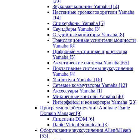
[20]
Звуковые колонны Yamaha
[14]
Настенные громкоговорители Yamaha
[14]
Спикерфоны Yamaha
[5]
Саундбары Yamaha
[3]
Студийные мониторы Yamaha
[8]
Трансляционные усилители мощности
Yamaha
[8]
Цифровые матричные процессоры
Yamaha
[5]
Акустические системы Yamaha
[65]
Портативные системы звукоусиления
Yamaha
[4]
Усилители Yamaha
[16]
Сетевые коммутаторы Yamaha
[12]
Аксессуары Yamaha
[1]
Микшерные консоли Yamaha
[40]
Интерфейсы и конвертеры Yamaha
[23]
Программное обеспечение Audinate Dante
Domain Manager
[9]
Лицензии DDM
[6]
Dante Virtual Soundcard
[3]
Оборудование звукоусиления Allen&Heath
[53]