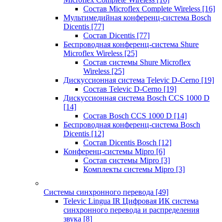
Состав Microflex Complete Wireless
[16]
Мультимедийная конференц-система Bosch
Dicentis
[77]
Состав Dicentis
[77]
Беспроводная конференц-система Shure
Microflex Wireless
[25]
Состав системы Shure Microflex
Wireless
[25]
Дискуссионная система Televic D-Cerno
[19]
Состав Televic D-Cerno
[19]
Дискуссионная система Bosch CCS 1000 D
[14]
Состав Bosch CCS 1000 D
[14]
Беспроводная конференц-система Bosch
Dicentis
[12]
Состав Dicentis Bosch
[12]
Конференц-системы Mipro
[6]
Состав системы Mipro
[3]
Комплекты системы Mipro
[3]
Системы синхронного перевода
[49]
Televic Lingua IR Цифровая ИК система
синхронного перевода и распределения
звука
[8]