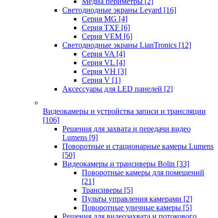
Медиа периметры
[2]
Светодиодные экраны Leyard
[16]
Серия MG
[4]
Серия TXF
[6]
Серия VEM
[6]
Светодиодные экраны LianTronics
[12]
Серия VA
[4]
Серия VL
[4]
Серия VH
[3]
Серия V
[1]
Аксессуары для LED панелей
[2]
Видеокамеры и устройства записи и трансляции
[106]
Решения для захвата и передачи видео
Lumens
[9]
Поворотные и стационарные камеры Lumens
[50]
Видеокамеры и трансиверы Bolin
[33]
Поворотные камеры для помещений
[21]
Трансиверы
[5]
Пульты управления камерами
[2]
Поворотные уличные камеры
[5]
Решения для видеозахвата и потокового