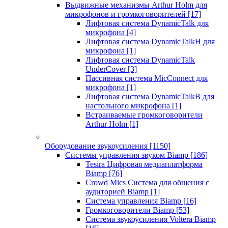
Выдвижные механизмы Arthur Holm для
микрофонов и громкоговорителей
[17]
Лифтовая система DynamicTalk для
микрофона
[4]
Лифтовая система DynamicTalkH для
микрофона
[1]
Лифтовая система DynamicTalk
UnderCover
[3]
Пассивная система MicConnect для
микрофона
[1]
Лифтовая система DynamicTalkB для
настольного микрофона
[1]
Встраиваемые громкоговорители
Arthur Holm
[1]
Оборудование звукоусиления
[1150]
Системы управления звуком Biamp
[186]
Tesira Цифровая медиаплатформа
Biamp
[76]
Crowd Mics Система для общения с
аудиторией Biamp
[1]
Система управления Biamp
[16]
Громкоговорители Biamp
[53]
Система звукоусиления Voltera Biamp