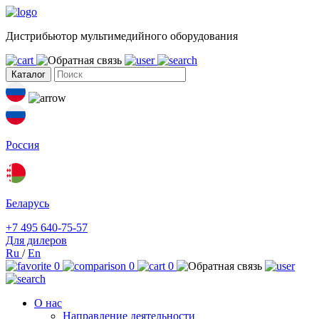
Дистрибьютор мультимедийного оборудования
Каталог
Россия
Беларусь
+7 495 640-75-57
Для дилеров
Ru
/
En
0
0
0
О нас
Направление деятельности