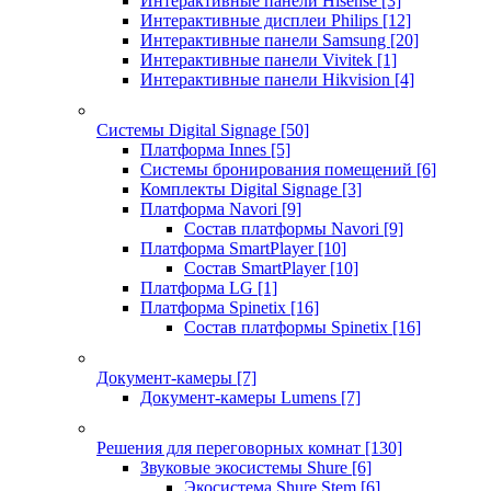
Интерактивные панели Hisense
[3]
Интерактивные дисплеи Philips
[12]
Интерактивные панели Samsung
[20]
Интерактивные панели Vivitek
[1]
Интерактивные панели Hikvision
[4]
Системы Digital Signage
[50]
Платформа Innes
[5]
Системы бронирования помещений
[6]
Комплекты Digital Signage
[3]
Платформа Navori
[9]
Состав платформы Navori
[9]
Платформа SmartPlayer
[10]
Состав SmartPlayer
[10]
Платформа LG
[1]
Платформа Spinetix
[16]
Состав платформы Spinetix
[16]
Документ-камеры
[7]
Документ-камеры Lumens
[7]
Решения для переговорных комнат
[130]
Звуковые экосистемы Shure
[6]
Экосистема Shure Stem
[6]