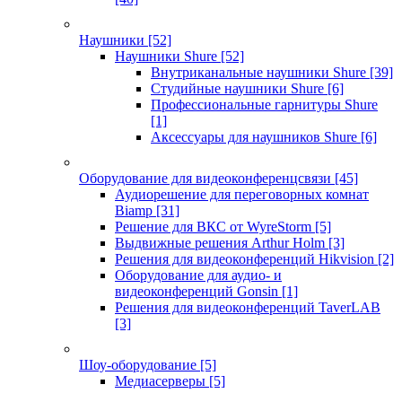
Наушники
[52]
Наушники Shure
[52]
Внутриканальные наушники Shure
[39]
Студийные наушники Shure
[6]
Профессиональные гарнитуры Shure
[1]
Аксессуары для наушников Shure
[6]
Оборудование для видеоконференцсвязи
[45]
Аудиорешение для переговорных комнат
Biamp
[31]
Решение для ВКС от WyreStorm
[5]
Выдвижные решения Arthur Holm
[3]
Решения для видеоконференций Hikvision
[2]
Оборудование для аудио- и
видеоконференций Gonsin
[1]
Решения для видеоконференций TaverLAB
[3]
Шоу-оборудование
[5]
Медиасерверы
[5]