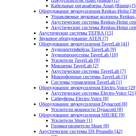
Предусилители Apart (Biamp)
[2]
Кабельные органайзеры Apart (Biamp)
[5
Оборудование звукоусиления Renkus-Heinz
[3
Управляемые звуковые колонны Renkus
Акустические системы Renkus-Heinz с
Акустические системы Renkus-Heinz сер
Акустические системы TEFRA
[15]
Звуковое оборудование ATEN
[7]
Оборудование звукоусиления TaverLab
[41]
Аудиоинтерфейсы TaverLab
[9]
Аудиопроцессоры TaverLab
[10]
Усилители TaverLab
[9]
Микшеры TaverLab
[2]
Акустические системы TaverLab
[7]
Микрофонные системы TaverLab
[3]
Системы управления TaverLab
[1]
Оборудование звукоусиления Electro-Voice
[29
Акустические системы Electro-Voice
[21]
Сабвуферы Electro-Voice
[8]
Оборудование звукоусиления Dynacord
[8]
Усилители мощности Dynacord
[8]
Оборудование звукоусиления SHURE
[9]
Усилители Shure
[1]
Громкоговорители Shure
[8]
Акустические системы DS Proaudio
[42]