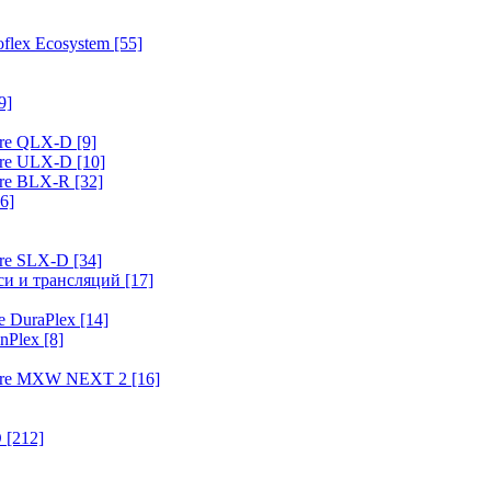
flex Ecosystem
[55]
9]
ure QLX-D
[9]
ure ULX-D
[10]
ure BLX-R
[32]
6]
ure SLX-D
[34]
иси и трансляций
[17]
e DuraPlex
[14]
nPlex
[8]
hure MXW NEXT 2
[16]
O
[212]