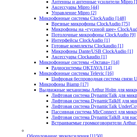
Антенны и антенные усилители Mipro
[
Аксессуары Mipro
[44]
Управление Mipro
[2]
Микрофонные системы ClockAudio
[148]
Врезные микрофоны ClockAudio
[75]
Микрофоны на «гусиной шее» ClockAu
Потолочные микрофоны ClockAudio
[9]
Интерфейсы ClockAudio
[1]
Готовые комплекты Clockaudio
[1]
Микрофоны Dante/USB ClockAudio
[1]
Аксессуары Clockaudio
[1]
Микрофонные системы «Октава»
[14]
Радиосистемы OKTAVA
[14]
Микрофонные системы Televic
[16]
Цифровая беспроводная система связи U
Микрофоны Biamp
[17]
Выдвижные механизмы Arthur Holm для микр
Лифтовая система DynamicTalk для ми
Лифтовая система DynamicTalkH для м
Лифтовая система DynamicTalk UnderCo
Пассивная система MicConnect для мик
Лифтовая система DynamicTalkB для на
Встраиваемые громкоговорители Arthu
Оборудование звукоусиления
[1150]