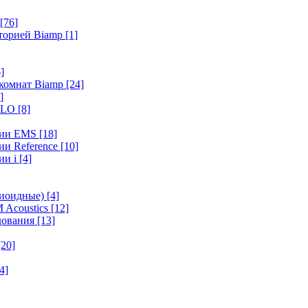
[76]
иторией Biamp
[1]
]
 комнат Biamp
[24]
]
HALO
[8]
ерии EMS
[18]
ии Reference
[10]
ии i
[4]
диоидные)
[4]
 Acoustics
[12]
удования
[13]
[20]
4]