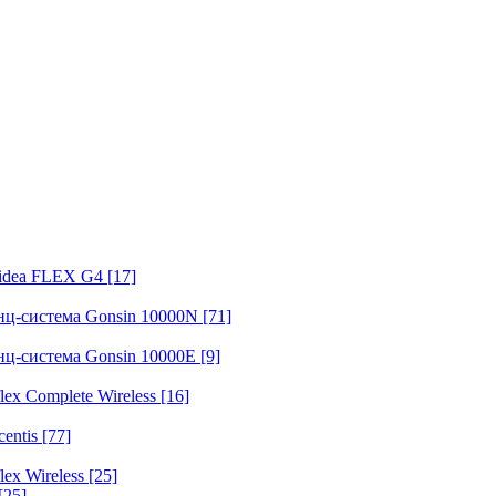
fidea FLEX G4
[17]
нц-система Gonsin 10000N
[71]
нц-система Gonsin 10000E
[9]
ex Complete Wireless
[16]
entis
[77]
ex Wireless
[25]
[25]