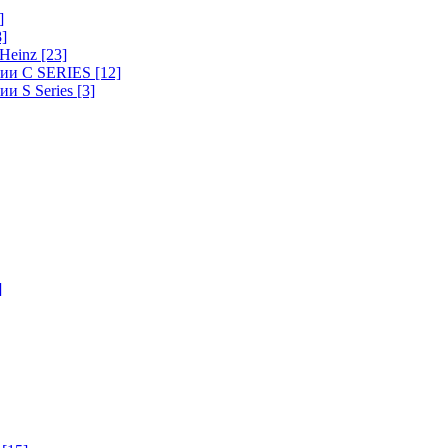
]
8]
-Heinz
[23]
ерии C SERIES
[12]
ии S Series
[3]
]