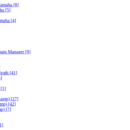
Yamaha
[8]
aha
[5]
amaha
[4]
main Manager
[9]
]
Heath
[41]
5]
h
[1]
iamp)
[27]
amp)
[42]
mp)
[7]
1]