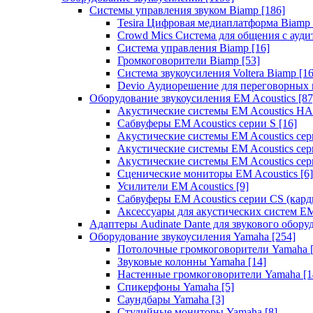
Системы управления звуком Biamp
[186]
Tesira Цифровая медиаплатформа Biamp
Crowd Mics Система для общения с ауд
Система управления Biamp
[16]
Громкоговорители Biamp
[53]
Система звукоусиления Voltera Biamp
[16
Devio Аудиорешение для переговорных
Оборудование звукоусиления EM Acoustics
[87
Акустические системы EM Acoustics 
Сабвуферы EM Acoustics серии S
[16]
Акустические системы EM Acoustics с
Акустические системы EM Acoustics сер
Акустические системы EM Acoustics сер
Сценические мониторы EM Acoustics
[6]
Усилители EM Acoustics
[9]
Сабвуферы EM Acoustics серии CS (кар
Аксессуары для акустических систем EM
Адаптеры Audinate Dante для звукового обор
Оборудование звукоусиления Yamaha
[254]
Потолочные громкоговорители Yamaha
Звуковые колонны Yamaha
[14]
Настенные громкоговорители Yamaha
[1
Спикерфоны Yamaha
[5]
Саундбары Yamaha
[3]
Студийные мониторы Yamaha
[8]