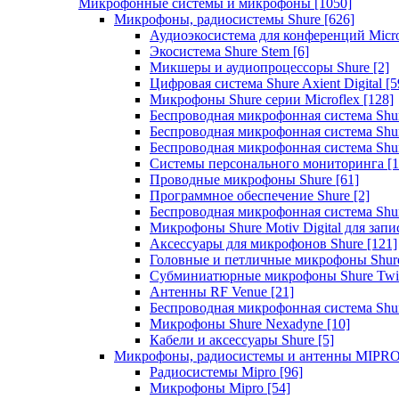
Микрофонные системы и микрофоны
[1050]
Микрофоны, радиосистемы Shure
[626]
Аудиоэкосистема для конференций Micro
Экосистема Shure Stem
[6]
Микшеры и аудиопроцессоры Shure
[2]
Цифровая система Shure Axient Digital
[5
Микрофоны Shure серии Microflex
[128]
Беспроводная микрофонная система Sh
Беспроводная микрофонная система Sh
Беспроводная микрофонная система Sh
Системы персонального мониторинга
[1
Проводные микрофоны Shure
[61]
Программное обеспечение Shure
[2]
Беспроводная микрофонная система Sh
Микрофоны Shure Motiv Digital для зап
Аксессуары для микрофонов Shure
[121]
Головные и петличные микрофоны Shur
Субминиатюрные микрофоны Shure Twi
Антенны RF Venue
[21]
Беспроводная микрофонная система S
Микрофоны Shure Nexadyne
[10]
Кабели и аксессуары Shure
[5]
Микрофоны, радиосистемы и антенны MIPR
Радиосистемы Mipro
[96]
Микрофоны Mipro
[54]