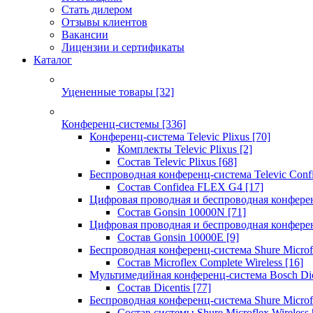
Стать дилером
Отзывы клиентов
Вакансии
Лицензии и сертификаты
Каталог
Уцененные товары
[32]
Конференц-системы
[336]
Конференц-система Televic Plixus
[70]
Комплекты Televic Plixus
[2]
Состав Televic Plixus
[68]
Беспроводная конференц-система Televic Con
Состав Confidea FLEX G4
[17]
Цифровая проводная и беспроводная конфере
Состав Gonsin 10000N
[71]
Цифровая проводная и беспроводная конфере
Состав Gonsin 10000E
[9]
Беспроводная конференц-система Shure Microfl
Состав Microflex Complete Wireless
[16]
Мультимедийная конференц-система Bosch Dic
Состав Dicentis
[77]
Беспроводная конференц-система Shure Microfl
Состав системы Shure Microflex Wireless