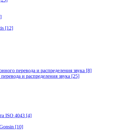
]
tis
[12]
онного перевода и распределения звука
[8]
 перевода и распределения звука
[25]
та ISO 4043
[4]
 Gonsin
[10]