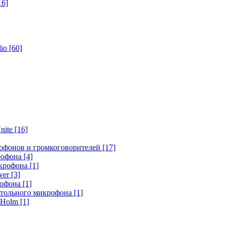
16]
dio
[60]
nite
[16]
офонов и громкоговорителей
[17]
крофона
[4]
икрофона
[1]
ver
[3]
рофона
[1]
стольного микрофона
[1]
r Holm
[1]