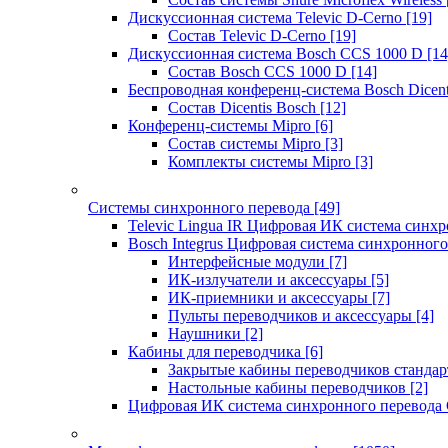
Дискуссионная система Televic D-Cerno
[19]
Состав Televic D-Cerno
[19]
Дискуссионная система Bosch CCS 1000 D
[14
Состав Bosch CCS 1000 D
[14]
Беспроводная конференц-система Bosch Dicen
Состав Dicentis Bosch
[12]
Конференц-системы Mipro
[6]
Состав системы Mipro
[3]
Комплекты системы Mipro
[3]
Системы синхронного перевода
[49]
Televic Lingua IR Цифровая ИК система синхр
Bosch Integrus Цифровая система синхронного
Интерфейсные модули
[7]
ИК-излучатели и аксессуары
[5]
ИК-приемники и аксессуары
[7]
Пульты переводчиков и аксессуары
[4]
Наушники
[2]
Кабины для переводчика
[6]
Закрытые кабины переводчиков стандар
Настольные кабины переводчиков
[2]
Цифровая ИК система синхронного перевода