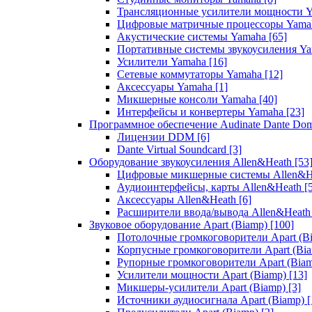
Трансляционные усилители мощности 
Цифровые матричные процессоры Yam
Акустические системы Yamaha
[65]
Портативные системы звукоусиления Y
Усилители Yamaha
[16]
Сетевые коммутаторы Yamaha
[12]
Аксессуары Yamaha
[1]
Микшерные консоли Yamaha
[40]
Интерфейсы и конвертеры Yamaha
[23]
Программное обеспечение Audinate Dante Do
Лицензии DDM
[6]
Dante Virtual Soundcard
[3]
Оборудование звукоусиления Allen&Heath
[53
Цифровые микшерные системы Allen&
Аудиоинтерфейсы, карты Allen&Heath
[
Аксессуары Allen&Heath
[6]
Расширители ввода/вывода Allen&Heat
Звуковое оборудование Apart (Biamp)
[100]
Потолочные громкоговорители Apart (B
Корпусные громкоговорители Apart (Bi
Рупорные громкоговорители Apart (Bia
Усилители мощности Apart (Biamp)
[13]
Микшеры-усилители Apart (Biamp)
[3]
Источники аудиосигнала Apart (Biamp)
[