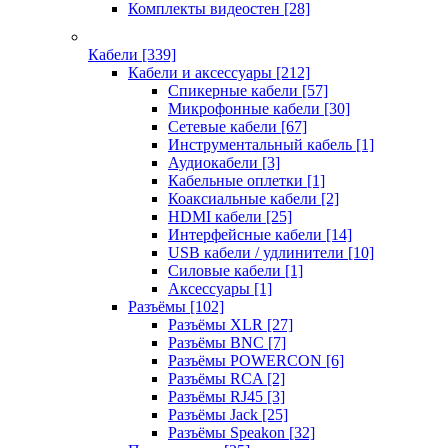
Комплекты видеостен
[28]
Кабели
[339]
Кабели и аксессуары
[212]
Спикерные кабели
[57]
Микрофонные кабели
[30]
Сетевые кабели
[67]
Инструментальный кабель
[1]
Аудиокабели
[3]
Кабельные оплетки
[1]
Коаксиальные кабели
[2]
HDMI кабели
[25]
Интерфейсные кабели
[14]
USB кабели / удлинители
[10]
Силовые кабели
[1]
Аксессуары
[1]
Разъёмы
[102]
Разъёмы XLR
[27]
Разъёмы BNC
[7]
Разъёмы POWERCON
[6]
Разъёмы RCA
[2]
Разъёмы RJ45
[3]
Разъёмы Jack
[25]
Разъёмы Speakon
[32]