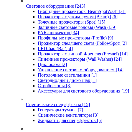
Световое оборудование
[243]
Гибридные прожекторы BeamSpotWash
[31]
Прожекторы с узким лучом (Beam)
[26]
Точечные прожекторы (Spot)
[15]
Заливные световые головы (Wash)
[39]
PAR-прожектор
[34]
Профильные прожекторы (Profile)
[9]
Прожектор следящего света (FollowSpot)
[2]
LED-бар (Bar)
[4]
Прожекторы с линзой Френеля (Fresnel)
[14]
Линейные прожекторы (Wall Washer)
[24]
Циклорама
[2]
Управление световым оборудованием
[14]
Потолочные светильники
[1]
Светодиодный диско-шар
[1]
Стробоскопы
[8]
Аксессуары для светового оборудования
[19]
Сценические спецэффекты
[15]
Генераторы тумана
[7]
Сценические вентиляторы
[3]
Жидкости для спецэффектов
[5]