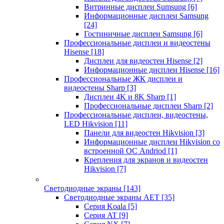
Витринные дисплеи Sumsung
[6]
Информационные дисплеи Samsung
[24]
Гостиничные дисплеи Samsung
[6]
Профессиональные дисплеи и видеостены
Hisense
[18]
Дисплеи для видеостен Hisense
[2]
Информационные дисплеи Hisense
[16]
Профессиональные ЖК дисплеи и
видеостены Sharp
[3]
Дисплеи 4K и 8K Sharp
[1]
Профессиональные дисплеи Sharp
[2]
Профессиональные дисплеи, видеостены,
LED Hikvision
[11]
Панели для видеостен Hikvision
[3]
Информационные дисплеи Hikvision со
встроенной ОС Andriod
[1]
Крепления для экранов и видеостен
Hikvision
[7]
Светодиодные экраны
[143]
Светодиодные экраны AET
[35]
Cерия Koala
[5]
Серия AT
[9]