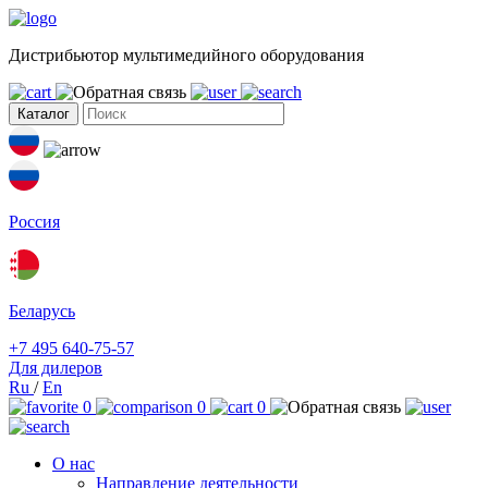
Дистрибьютор мультимедийного оборудования
Каталог
Россия
Беларусь
+7 495 640-75-57
Для дилеров
Ru
/
En
0
0
0
О нас
Направление деятельности