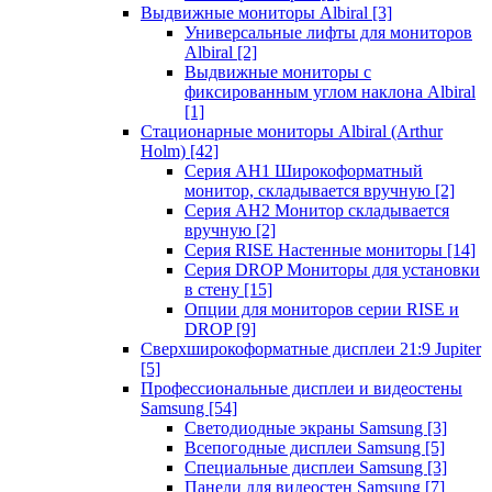
Выдвижные мониторы Albiral
[3]
Универсальные лифты для мониторов
Albiral
[2]
Выдвижные мониторы с
фиксированным углом наклона Albiral
[1]
Стационарные мониторы Albiral (Arthur
Holm)
[42]
Серия AH1 Широкоформатный
монитор, складывается вручную
[2]
Серия AH2 Монитор складывается
вручную
[2]
Серия RISE Настенные мониторы
[14]
Серия DROP Мониторы для установки
в стену
[15]
Опции для мониторов серии RISE и
DROP
[9]
Сверхширокоформатные дисплеи 21:9 Jupiter
[5]
Профессиональные дисплеи и видеостены
Samsung
[54]
Светодиодные экраны Samsung
[3]
Всепогодные дисплеи Samsung
[5]
Специальные дисплеи Samsung
[3]
Панели для видеостен Samsung
[7]