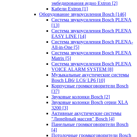
эмбедирования аудио Extron
[2]
Кабели Extron
[1]
Оборудование звукоусиления Bosch
[146]
Система звукоусиления Bosch PLENA
[13]
Система звукоусиления Bosch PLENA
EASY LINE
[14]
Система звукоусиления Bosch PLENA-
All-in-One
[5]
Система звукоусиления Bosch PLENA
Matrix
[5]
Система звукоусиления Bosch PLENA
VOICE ALARM SYSTEM
[8]
Музыкальные акустические системы
Bosch LB6/ LC6/ LP6
[10]
Корпусные громкоговорители Bosch
[37]
Звуковые колонки Bosch
[2]
Звуковые колонки Bosch серии XLA
3200
[3]
Активные акустические системы
"Линейный массив" Bosch
[4]
Панельные громкоговорители Bosch
[4]
Потолочные громкоговорители Bosch