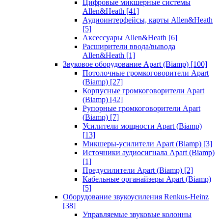
Цифровые микшерные системы
Allen&Heath
[41]
Аудиоинтерфейсы, карты Allen&Heath
[5]
Аксессуары Allen&Heath
[6]
Расширители ввода/вывода
Allen&Heath
[1]
Звуковое оборудование Apart (Biamp)
[100]
Потолочные громкоговорители Apart
(Biamp)
[27]
Корпусные громкоговорители Apart
(Biamp)
[42]
Рупорные громкоговорители Apart
(Biamp)
[7]
Усилители мощности Apart (Biamp)
[13]
Микшеры-усилители Apart (Biamp)
[3]
Источники аудиосигнала Apart (Biamp)
[1]
Предусилители Apart (Biamp)
[2]
Кабельные органайзеры Apart (Biamp)
[5]
Оборудование звукоусиления Renkus-Heinz
[38]
Управляемые звуковые колонны