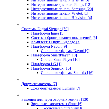
Интерактивные панели Hisense
[3]
Интерактивные дисплеи Philips
[12]
Интерактивные панели Samsung
[20]
Интерактивные панели Vivitek
[1]
Интерактивные панели Hikvision
[4]
Системы Digital Signage
[50]
Платформа Innes
[5]
Системы бронирования помещений
[6]
Комплекты Digital Signage
[3]
Платформа Navori
[9]
Состав платформы Navori
[9]
Платформа SmartPlayer
[10]
Состав SmartPlayer
[10]
Платформа LG
[1]
Платформа Spinetix
[16]
Состав платформы Spinetix
[16]
Документ-камеры
[7]
Документ-камеры Lumens
[7]
Решения для переговорных комнат
[130]
Звуковые экосистемы Shure
[6]
Экосистема Shure Stem
[6]