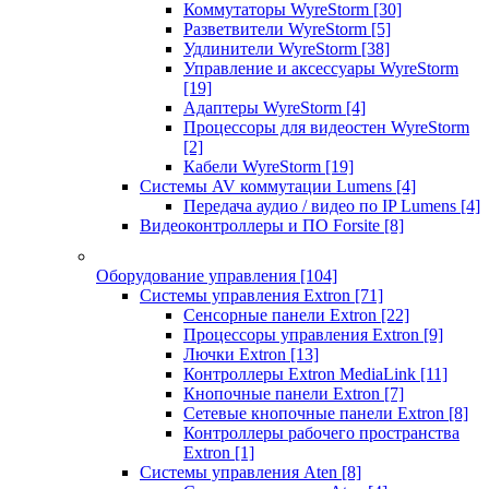
Коммутаторы WyreStorm
[30]
Разветвители WyreStorm
[5]
Удлинители WyreStorm
[38]
Управление и аксессуары WyreStorm
[19]
Адаптеры WyreStorm
[4]
Процессоры для видеостен WyreStorm
[2]
Кабели WyreStorm
[19]
Системы AV коммутации Lumens
[4]
Передача аудио / видео по IP Lumens
[4]
Видеоконтроллеры и ПО Forsite
[8]
Оборудование управления
[104]
Системы управления Extron
[71]
Сенсорные панели Extron
[22]
Процессоры управления Extron
[9]
Лючки Extron
[13]
Контроллеры Extron MediaLink
[11]
Кнопочные панели Extron
[7]
Сетевые кнопочные панели Extron
[8]
Контроллеры рабочего пространства
Extron
[1]
Системы управления Aten
[8]