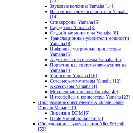
[20]
Звуковые колонны Yamaha
[14]
Настенные громкоговорители Yamaha
[14]
Спикерфоны Yamaha
[5]
Саундбары Yamaha
[3]
Студийные мониторы Yamaha
[8]
Трансляционные усилители мощности
Yamaha
[8]
Цифровые матричные процессоры
Yamaha
[5]
Акустические системы Yamaha
[65]
Портативные системы звукоусиления
Yamaha
[4]
Усилители Yamaha
[16]
Сетевые коммутаторы Yamaha
[12]
Аксессуары Yamaha
[1]
Микшерные консоли Yamaha
[40]
Интерфейсы и конвертеры Yamaha
[23]
Программное обеспечение Audinate Dante
Domain Manager
[9]
Лицензии DDM
[6]
Dante Virtual Soundcard
[3]
Оборудование звукоусиления Allen&Heath
[53]