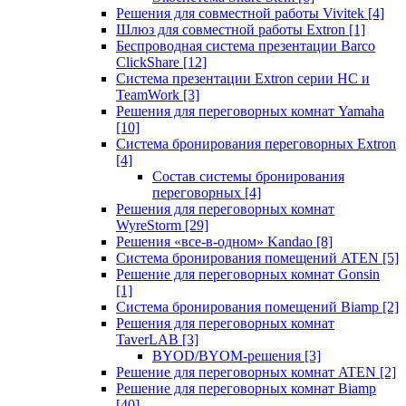
Решения для совместной работы Vivitek
[4]
Шлюз для совместной работы Extron
[1]
Беспроводная система презентации Barco
ClickShare
[12]
Система презентации Extron серии HC и
TeamWork
[3]
Решения для переговорных комнат Yamaha
[10]
Система бронирования переговорных Extron
[4]
Состав системы бронирования
переговорных
[4]
Решения для переговорных комнат
WyreStorm
[29]
Решения «все-в-одном» Kandao
[8]
Система бронирования помещений ATEN
[5]
Решение для переговорных комнат Gonsin
[1]
Система бронирования помещений Biamp
[2]
Решения для переговорных комнат
TaverLAB
[3]
BYOD/BYOM-решения
[3]
Решение для переговорных комнат ATEN
[2]
Решение для переговорных комнат Biamp
[40]