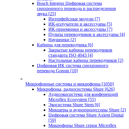
Bosch Integrus Цифровая система
синхронного перевода и распределения
звука
[25]
Интерфейсные модули
[7]
ИК-излучатели и аксессуары
[5]
ИК-приемники и аксессуары
[7]
Пульты переводчиков и аксессуары
[4]
Наушники
[2]
Кабины для переводчика
[6]
Закрытые кабины переводчиков
стандарта ISO 4043
[4]
Настольные кабины переводчиков
[2]
Цифровая ИК система синхронного
перевода Gonsin
[10]
Микрофонные системы и микрофоны
[1050]
Микрофоны, радиосистемы Shure
[626]
Аудиоэкосистема для конференций
Microflex Ecosystem
[55]
Экосистема Shure Stem
[6]
Микшеры и аудиопроцессоры Shure
[2]
Цифровая система Shure Axient Digital
[59]
Микрофоны Shure серии Microflex