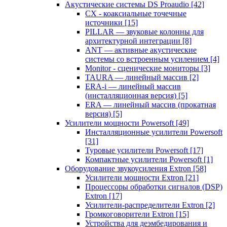
Акустические системы DS Proaudio
[42]
CX - коаксиальные точечные
источники
[15]
PILLAR — звуковые колонны для
архитектурной интеграции
[8]
ANT — активные акустические
системы со встроенным усилением
[4]
Monitor - сценические мониторы
[3]
TAURA — линейный массив
[2]
ERA-i — линейный массив
(инсталляционная версия)
[5]
ERA — линейный массив (прокатная
версия)
[5]
Усилители мощности Powersoft
[49]
Инсталляционные усилители Powersoft
[31]
Туровые усилители Powersoft
[17]
Компактные усилители Powersoft
[1]
Оборудование звукоусиления Extron
[58]
Усилители мощности Extron
[21]
Процессоры обработки сигналов (DSP)
Extron
[17]
Усилители-распределители Extron
[2]
Громкоговорители Extron
[15]
Устройства для деэмбедирования и