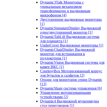
Dynamic3Talk Мониторы с
уникальным механизмом
трансформации и выдвижным
микрофоном
[4]
Двусторонние выдвижные мониторы
[1]
DynamicSignatureDisplay Выдвижной
одно/двусторонний монитор
[1]
DynamicTabLift Выдвижная система
для планшета
[1]
UnderCover Выдвижные мониторы
[1]
DynamicChairDisplay Выдвижной
монитор для встраивания в
подлокотник
[1]
DynamicVision Выдвижная система для
камер ВКС
[1]
CourtesyBox Моторизованный корпус
для бутылок и салфеток
[2]
Опции для мониторов серии Dynamic
[13]
DynamicShare система управления
[6]
Управление моторизованными
устройствами
[2]
Dynamic4 Выдвижной мультимедиа
стол переговоров
[1]