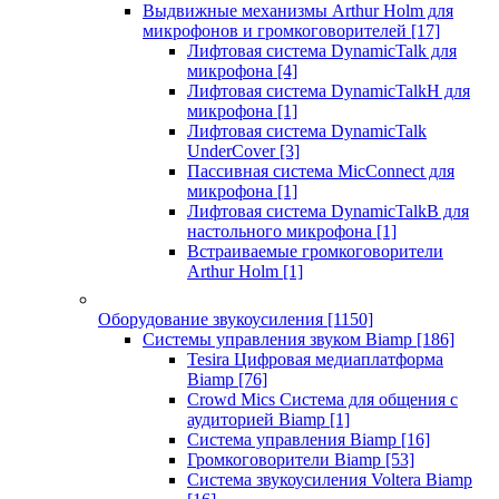
Выдвижные механизмы Arthur Holm для
микрофонов и громкоговорителей
[17]
Лифтовая система DynamicTalk для
микрофона
[4]
Лифтовая система DynamicTalkH для
микрофона
[1]
Лифтовая система DynamicTalk
UnderCover
[3]
Пассивная система MicConnect для
микрофона
[1]
Лифтовая система DynamicTalkB для
настольного микрофона
[1]
Встраиваемые громкоговорители
Arthur Holm
[1]
Оборудование звукоусиления
[1150]
Системы управления звуком Biamp
[186]
Tesira Цифровая медиаплатформа
Biamp
[76]
Crowd Mics Система для общения с
аудиторией Biamp
[1]
Система управления Biamp
[16]
Громкоговорители Biamp
[53]
Система звукоусиления Voltera Biamp