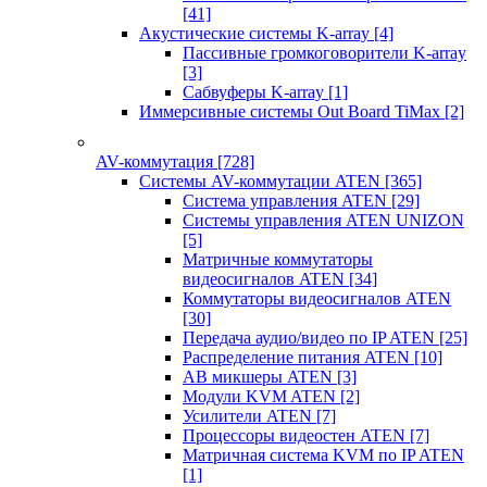
[41]
Акустические системы K-array
[4]
Пассивные громкоговорители K-array
[3]
Сабвуферы K-array
[1]
Иммерсивные системы Out Board TiMax
[2]
AV-коммутация
[728]
Системы AV-коммутации ATEN
[365]
Система управления ATEN
[29]
Системы управления ATEN UNIZON
[5]
Матричные коммутаторы
видеосигналов ATEN
[34]
Коммутаторы видеосигналов ATEN
[30]
Передача аудио/видео по IP ATEN
[25]
Распределение питания ATEN
[10]
АВ микшеры ATEN
[3]
Модули KVM ATEN
[2]
Усилители ATEN
[7]
Процессоры видеостен ATEN
[7]
Матричная система KVM по IP ATEN
[1]