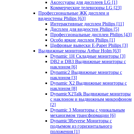
Аксессуары для дисплеев LG
[1]
Коммерческие телевизоры LG
[23]
Профессиональные ЖК дисплеи и
видеостены Philips
[63]
Интерактивные дисплеи Philips
[11]
Дисплеи для видеостен Philips
[5]
Профессиональные дисплеи Philips
[43]
Особо яркие дисплеи Philips
[1]
Цифровые вывески E-Paper Philips
[3]
Выдвижные мониторы Arthur Holm
[63]
Dynamic 1Н Складные мониторы
[3]
DB2 и DB3 Выдвижные мониторы с
наклоном
[6]
Dynamic2 Выдвижные мониторы с
наклоном
[3]
Dynamic X2 Выдвижные мониторы с
наклоном
[8]
DynamicX2Talk Выдвижные мониторы
с наклоном и выдвижным микрофоном
[2]
Dynamic 3 Мониторы с уникальным
механизмом трансформации
[6]
Dynamic3Reverse Мониторы с
подъемом из горизонтального
положения
[1]