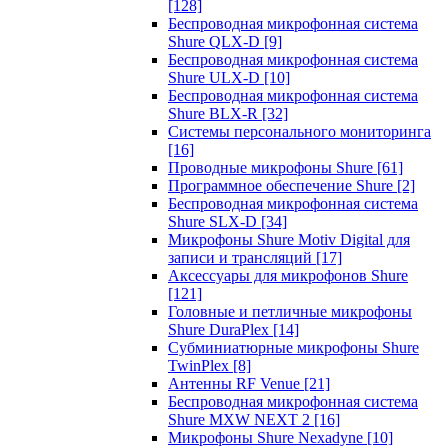
[128]
Беспроводная микрофонная система
Shure QLX-D
[9]
Беспроводная микрофонная система
Shure ULX-D
[10]
Беспроводная микрофонная система
Shure BLX-R
[32]
Системы персонального мониторинга
[16]
Проводные микрофоны Shure
[61]
Программное обеспечение Shure
[2]
Беспроводная микрофонная система
Shure SLX-D
[34]
Микрофоны Shure Motiv Digital для
записи и трансляций
[17]
Аксессуары для микрофонов Shure
[121]
Головные и петличные микрофоны
Shure DuraPlex
[14]
Субминиатюрные микрофоны Shure
TwinPlex
[8]
Антенны RF Venue
[21]
Беспроводная микрофонная система
Shure MXW NEXT 2
[16]
Микрофоны Shure Nexadyne
[10]