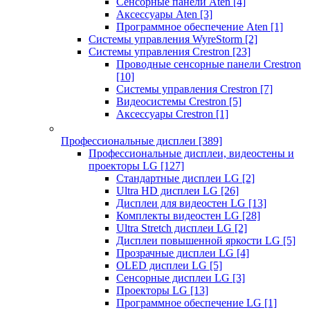
Сенсорные панели Aten
[4]
Аксессуары Aten
[3]
Программное обеспечение Aten
[1]
Системы управления WyreStorm
[2]
Системы управления Crestron
[23]
Проводные сенсорные панели Crestron
[10]
Системы управления Crestron
[7]
Видеосистемы Crestron
[5]
Аксессуары Crestron
[1]
Профессиональные дисплеи
[389]
Профессиональные дисплеи, видеостены и
проекторы LG
[127]
Стандартные дисплеи LG
[2]
Ultra HD дисплеи LG
[26]
Дисплеи для видеостен LG
[13]
Комплекты видеостен LG
[28]
Ultra Stretch дисплеи LG
[2]
Дисплеи повышенной яркости LG
[5]
Прозрачные дисплеи LG
[4]
OLED дисплеи LG
[5]
Сенсорные дисплеи LG
[3]
Проекторы LG
[13]
Программное обеспечение LG
[1]