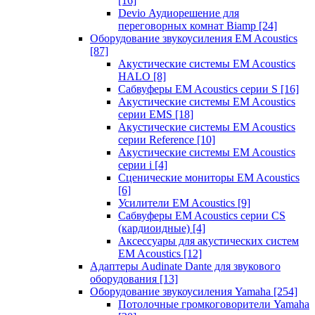
[16]
Devio Аудиорешение для
переговорных комнат Biamp
[24]
Оборудование звукоусиления EM Acoustics
[87]
Акустические системы EM Acoustics
HALO
[8]
Сабвуферы EM Acoustics серии S
[16]
Акустические системы EM Acoustics
серии EMS
[18]
Акустические системы EM Acoustics
серии Reference
[10]
Акустические системы EM Acoustics
серии i
[4]
Сценические мониторы EM Acoustics
[6]
Усилители EM Acoustics
[9]
Сабвуферы EM Acoustics серии CS
(кардиоидные)
[4]
Аксессуары для акустических систем
EM Acoustics
[12]
Адаптеры Audinate Dante для звукового
оборудования
[13]
Оборудование звукоусиления Yamaha
[254]
Потолочные громкоговорители Yamaha