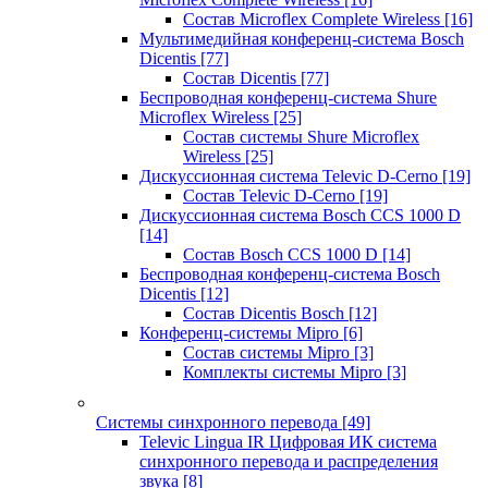
Состав Microflex Complete Wireless
[16]
Мультимедийная конференц-система Bosch
Dicentis
[77]
Состав Dicentis
[77]
Беспроводная конференц-система Shure
Microflex Wireless
[25]
Состав системы Shure Microflex
Wireless
[25]
Дискуссионная система Televic D-Cerno
[19]
Состав Televic D-Cerno
[19]
Дискуссионная система Bosch CCS 1000 D
[14]
Состав Bosch CCS 1000 D
[14]
Беспроводная конференц-система Bosch
Dicentis
[12]
Состав Dicentis Bosch
[12]
Конференц-системы Mipro
[6]
Состав системы Mipro
[3]
Комплекты системы Mipro
[3]
Системы синхронного перевода
[49]
Televic Lingua IR Цифровая ИК система
синхронного перевода и распределения
звука
[8]