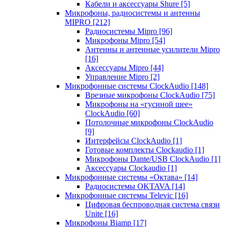
Кабели и аксессуары Shure
[5]
Микрофоны, радиосистемы и антенны
MIPRO
[212]
Радиосистемы Mipro
[96]
Микрофоны Mipro
[54]
Антенны и антенные усилители Mipro
[16]
Аксессуары Mipro
[44]
Управление Mipro
[2]
Микрофонные системы ClockAudio
[148]
Врезные микрофоны ClockAudio
[75]
Микрофоны на «гусиной шее»
ClockAudio
[60]
Потолочные микрофоны ClockAudio
[9]
Интерфейсы ClockAudio
[1]
Готовые комплекты Clockaudio
[1]
Микрофоны Dante/USB ClockAudio
[1]
Аксессуары Clockaudio
[1]
Микрофонные системы «Октава»
[14]
Радиосистемы OKTAVA
[14]
Микрофонные системы Televic
[16]
Цифровая беспроводная система связи
Unite
[16]
Микрофоны Biamp
[17]