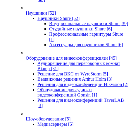
Наушники
[52]
Наушники Shure
[52]
Внутриканальные наушники Shure
[39]
Студийные наушники Shure
[6]
Профессиональные гарнитуры Shure
[1]
Аксессуары для наушников Shure
[6]
Оборудование для видеоконференцсвязи
[45]
Аудиорешение для переговорных комнат
Biamp
[31]
Решение для ВКС от WyreStorm
[5]
Выдвижные решения Arthur Holm
[3]
Решения для видеоконференций Hikvision
[2]
Оборудование для аудио- и
видеоконференций Gonsin
[1]
Решения для видеоконференций TaverLAB
[3]
Шоу-оборудование
[5]
Медиасерверы
[5]