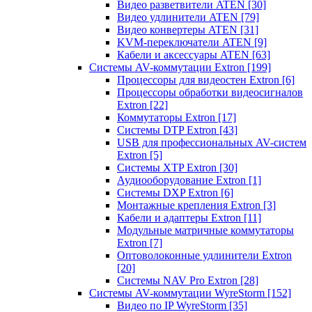
Видео разветвители ATEN
[30]
Видео удлинители ATEN
[79]
Видео конвертеры ATEN
[31]
KVM-переключатели ATEN
[9]
Кабели и аксессуары ATEN
[63]
Системы AV-коммутации Extron
[199]
Процессоры для видеостен Extron
[6]
Процессоры обработки видеосигналов
Extron
[22]
Коммутаторы Extron
[17]
Системы DTP Extron
[43]
USB для профессиональных AV-систем
Extron
[5]
Системы XTP Extron
[30]
Аудиооборудование Extron
[1]
Системы DXP Extron
[6]
Монтажные крепления Extron
[3]
Кабели и адаптеры Extron
[11]
Модульные матричные коммутаторы
Extron
[7]
Оптоволоконные удлинители Extron
[20]
Системы NAV Pro Extron
[28]
Системы AV-коммутации WyreStorm
[152]
Видео по IP WyreStorm
[35]