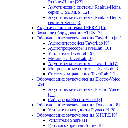
Renkus-Heinz
[23]
Акустические системы Renkus-Heinz
серии C SERIES
[12]
Акустические системы Renkus-Heinz
серии S Series
[3]
Акустические системы TEFRA
[15]
Звуковое оборудование ATEN
[7]
Оборудование звукоусиления TaverLab
[41]
Аудиоинтерфейсы TaverLab
[9]
Аудиопроцессоры TaverLab
[10]
Усилители TaverLab
[9]
Микшеры TaverLab
[2]
Акустические системы TaverLab
[7]
Микрофонные системы TaverLab
[3]
Системы управления TaverLab
[1]
Оборудование звукоусиления Electro-Voice
[29]
Акустические системы Electro-Voice
[21]
Сабвуферы Electro-Voice
[8]
Оборудование звукоусиления Dynacord
[8]
Усилители мощности Dynacord
[8]
Оборудование звукоусиления SHURE
[9]
Усилители Shure
[1]
Громкоговорители Shure
[8]