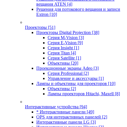
вещания ATEN
[4]
Решения для потокового вещания и записи
Extron
[10]
Проекторы
[51]
Проекторы Digital Projection
[38]
Серия M-Vision
[3]
Серия E-Vision
[9]
Серия Insight
[1]
Серия Titan
[4]
Серия Satellite
[1]
Объективы
[20]
Проекционные экраны Adeo
[3]
Серия Professional
[2]
Управление и аксессуары
[1]
Лампы и объективы для проекторов
[10]
Объективы
[2]
Лампы проекторов Hitachi, Maxell
[8]
Интерактивные устройства
[94]
* Интерактивные панели
[49]
OPS для интерактивных панелей
[2]
Интерактивные панели LG
[3]