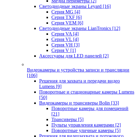
Медиа периметры
[2]
Светодиодные экраны Leyard
[16]
Серия MG
[4]
Серия TXF
[6]
Серия VEM
[6]
Светодиодные экраны LianTronics
[12]
Серия VA
[4]
Серия VL
[4]
Серия VH
[3]
Серия V
[1]
Аксессуары для LED панелей
[2]
Видеокамеры и устройства записи и трансляции
[106]
Решения для захвата и передачи видео
Lumens
[9]
Поворотные и стационарные камеры Lumens
[50]
Видеокамеры и трансиверы Bolin
[33]
Поворотные камеры для помещений
[21]
Трансиверы
[5]
Пульты управления камерами
[2]
Поворотные уличные камеры
[5]
Решения для видеозахвата и потокового