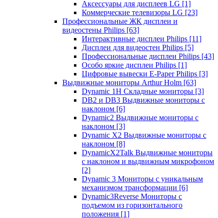
Аксессуары для дисплеев LG
[1]
Коммерческие телевизоры LG
[23]
Профессиональные ЖК дисплеи и
видеостены Philips
[63]
Интерактивные дисплеи Philips
[11]
Дисплеи для видеостен Philips
[5]
Профессиональные дисплеи Philips
[43]
Особо яркие дисплеи Philips
[1]
Цифровые вывески E-Paper Philips
[3]
Выдвижные мониторы Arthur Holm
[63]
Dynamic 1Н Складные мониторы
[3]
DB2 и DB3 Выдвижные мониторы с
наклоном
[6]
Dynamic2 Выдвижные мониторы с
наклоном
[3]
Dynamic X2 Выдвижные мониторы с
наклоном
[8]
DynamicX2Talk Выдвижные мониторы
с наклоном и выдвижным микрофоном
[2]
Dynamic 3 Мониторы с уникальным
механизмом трансформации
[6]
Dynamic3Reverse Мониторы с
подъемом из горизонтального
положения
[1]