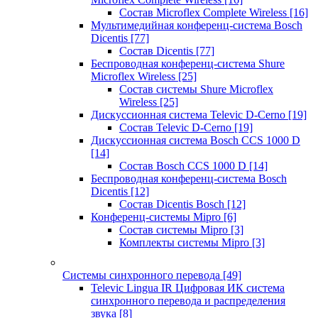
Состав Microflex Complete Wireless
[16]
Мультимедийная конференц-система Bosch
Dicentis
[77]
Состав Dicentis
[77]
Беспроводная конференц-система Shure
Microflex Wireless
[25]
Состав системы Shure Microflex
Wireless
[25]
Дискуссионная система Televic D-Cerno
[19]
Состав Televic D-Cerno
[19]
Дискуссионная система Bosch CCS 1000 D
[14]
Состав Bosch CCS 1000 D
[14]
Беспроводная конференц-система Bosch
Dicentis
[12]
Состав Dicentis Bosch
[12]
Конференц-системы Mipro
[6]
Состав системы Mipro
[3]
Комплекты системы Mipro
[3]
Системы синхронного перевода
[49]
Televic Lingua IR Цифровая ИК система
синхронного перевода и распределения
звука
[8]