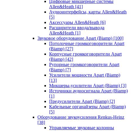
Цифровые микшерные системы
Allen&Heath
[41]
Аудиоинтерфейсы, карты Allen&Heath
[5]
Аксессуары Allen&Heath
[6]
Расширители ввода/вывода
Allen&Heath
[1]
Звуковое оборудование Apart (Biamp)
[100]
Потолочные громкоговорители Apart
(Biamp)
[27]
Корпусные громкоговорители Apart
(Biamp)
[42]
Рупорные громкоговорители Apart
(Biamp)
[7]
Усилители мощности Apart (Biamp)
[13]
Микшеры-усилители Apart (Biamp)
[3]
Источники аудиосигнала Apart (Biamp)
[1]
Предусилители Apart (Biamp)
[2]
Кабельные органайзеры Apart (Biamp)
[5]
Оборудование звукоусиления Renkus-Heinz
[38]
Управляемые звуковые колонны