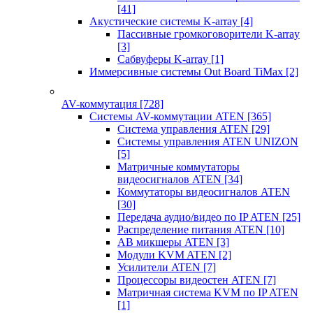
[41]
Акустические системы K-array
[4]
Пассивные громкоговорители K-array
[3]
Сабвуферы K-array
[1]
Иммерсивные системы Out Board TiMax
[2]
AV-коммутация
[728]
Системы AV-коммутации ATEN
[365]
Система управления ATEN
[29]
Системы управления ATEN UNIZON
[5]
Матричные коммутаторы
видеосигналов ATEN
[34]
Коммутаторы видеосигналов ATEN
[30]
Передача аудио/видео по IP ATEN
[25]
Распределение питания ATEN
[10]
АВ микшеры ATEN
[3]
Модули KVM ATEN
[2]
Усилители ATEN
[7]
Процессоры видеостен ATEN
[7]
Матричная система KVM по IP ATEN
[1]