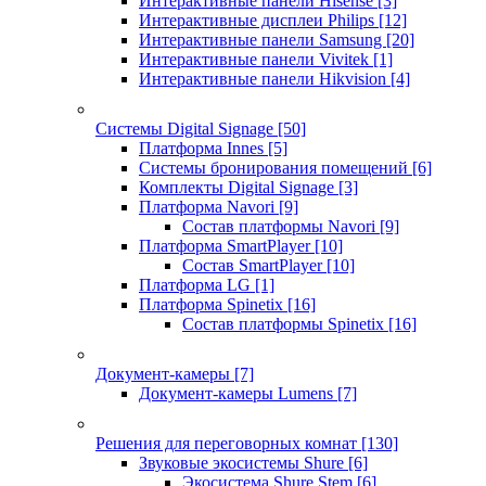
Интерактивные панели Hisense
[3]
Интерактивные дисплеи Philips
[12]
Интерактивные панели Samsung
[20]
Интерактивные панели Vivitek
[1]
Интерактивные панели Hikvision
[4]
Системы Digital Signage
[50]
Платформа Innes
[5]
Системы бронирования помещений
[6]
Комплекты Digital Signage
[3]
Платформа Navori
[9]
Состав платформы Navori
[9]
Платформа SmartPlayer
[10]
Состав SmartPlayer
[10]
Платформа LG
[1]
Платформа Spinetix
[16]
Состав платформы Spinetix
[16]
Документ-камеры
[7]
Документ-камеры Lumens
[7]
Решения для переговорных комнат
[130]
Звуковые экосистемы Shure
[6]
Экосистема Shure Stem
[6]