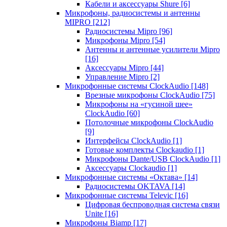
Кабели и аксессуары Shure
[6]
Микрофоны, радиосистемы и антенны
MIPRO
[212]
Радиосистемы Mipro
[96]
Микрофоны Mipro
[54]
Антенны и антенные усилители Mipro
[16]
Аксессуары Mipro
[44]
Управление Mipro
[2]
Микрофонные системы ClockAudio
[148]
Врезные микрофоны ClockAudio
[75]
Микрофоны на «гусиной шее»
ClockAudio
[60]
Потолочные микрофоны ClockAudio
[9]
Интерфейсы ClockAudio
[1]
Готовые комплекты Clockaudio
[1]
Микрофоны Dante/USB ClockAudio
[1]
Аксессуары Clockaudio
[1]
Микрофонные системы «Октава»
[14]
Радиосистемы OKTAVA
[14]
Микрофонные системы Televic
[16]
Цифровая беспроводная система связи
Unite
[16]
Микрофоны Biamp
[17]