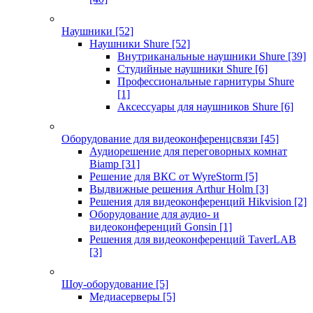
Наушники
[52]
Наушники Shure
[52]
Внутриканальные наушники Shure
[39]
Студийные наушники Shure
[6]
Профессиональные гарнитуры Shure
[1]
Аксессуары для наушников Shure
[6]
Оборудование для видеоконференцсвязи
[45]
Аудиорешение для переговорных комнат
Biamp
[31]
Решение для ВКС от WyreStorm
[5]
Выдвижные решения Arthur Holm
[3]
Решения для видеоконференций Hikvision
[2]
Оборудование для аудио- и
видеоконференций Gonsin
[1]
Решения для видеоконференций TaverLAB
[3]
Шоу-оборудование
[5]
Медиасерверы
[5]