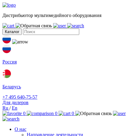
Дистрибьютор мультимедийного оборудования
Каталог
Россия
Беларусь
+7 495 640-75-57
Для дилеров
Ru
/
En
0
0
0
О нас
Направление деятельности