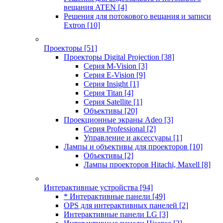
вещания ATEN
[4]
Решения для потокового вещания и записи
Extron
[10]
Проекторы
[51]
Проекторы Digital Projection
[38]
Серия M-Vision
[3]
Серия E-Vision
[9]
Серия Insight
[1]
Серия Titan
[4]
Серия Satellite
[1]
Объективы
[20]
Проекционные экраны Adeo
[3]
Серия Professional
[2]
Управление и аксессуары
[1]
Лампы и объективы для проекторов
[10]
Объективы
[2]
Лампы проекторов Hitachi, Maxell
[8]
Интерактивные устройства
[94]
* Интерактивные панели
[49]
OPS для интерактивных панелей
[2]
Интерактивные панели LG
[3]