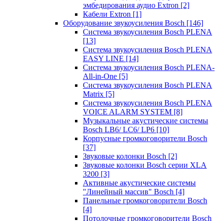
эмбедирования аудио Extron
[2]
Кабели Extron
[1]
Оборудование звукоусиления Bosch
[146]
Система звукоусиления Bosch PLENA
[13]
Система звукоусиления Bosch PLENA
EASY LINE
[14]
Система звукоусиления Bosch PLENA-
All-in-One
[5]
Система звукоусиления Bosch PLENA
Matrix
[5]
Система звукоусиления Bosch PLENA
VOICE ALARM SYSTEM
[8]
Музыкальные акустические системы
Bosch LB6/ LC6/ LP6
[10]
Корпусные громкоговорители Bosch
[37]
Звуковые колонки Bosch
[2]
Звуковые колонки Bosch серии XLA
3200
[3]
Активные акустические системы
"Линейный массив" Bosch
[4]
Панельные громкоговорители Bosch
[4]
Потолочные громкоговорители Bosch