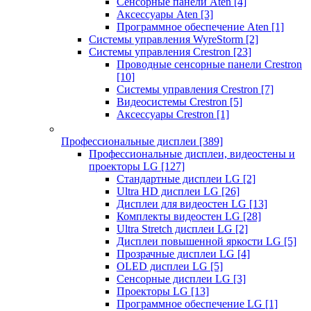
Сенсорные панели Aten
[4]
Аксессуары Aten
[3]
Программное обеспечение Aten
[1]
Системы управления WyreStorm
[2]
Системы управления Crestron
[23]
Проводные сенсорные панели Crestron
[10]
Системы управления Crestron
[7]
Видеосистемы Crestron
[5]
Аксессуары Crestron
[1]
Профессиональные дисплеи
[389]
Профессиональные дисплеи, видеостены и
проекторы LG
[127]
Стандартные дисплеи LG
[2]
Ultra HD дисплеи LG
[26]
Дисплеи для видеостен LG
[13]
Комплекты видеостен LG
[28]
Ultra Stretch дисплеи LG
[2]
Дисплеи повышенной яркости LG
[5]
Прозрачные дисплеи LG
[4]
OLED дисплеи LG
[5]
Сенсорные дисплеи LG
[3]
Проекторы LG
[13]
Программное обеспечение LG
[1]