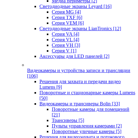
Медиа периметры
[2]
Светодиодные экраны Leyard
[16]
Серия MG
[4]
Серия TXF
[6]
Серия VEM
[6]
Светодиодные экраны LianTronics
[12]
Серия VA
[4]
Серия VL
[4]
Серия VH
[3]
Серия V
[1]
Аксессуары для LED панелей
[2]
Видеокамеры и устройства записи и трансляции
[106]
Решения для захвата и передачи видео
Lumens
[9]
Поворотные и стационарные камеры Lumens
[50]
Видеокамеры и трансиверы Bolin
[33]
Поворотные камеры для помещений
[21]
Трансиверы
[5]
Пульты управления камерами
[2]
Поворотные уличные камеры
[5]
Решения для видеозахвата и потокового