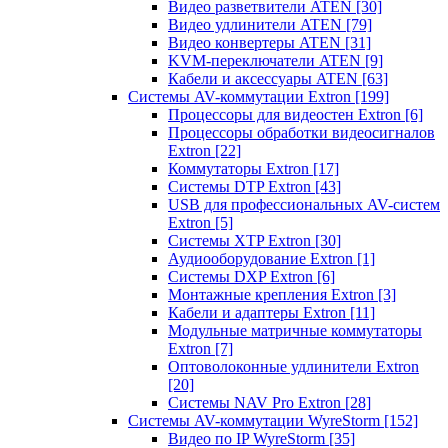
Видео разветвители ATEN
[30]
Видео удлинители ATEN
[79]
Видео конвертеры ATEN
[31]
KVM-переключатели ATEN
[9]
Кабели и аксессуары ATEN
[63]
Системы AV-коммутации Extron
[199]
Процессоры для видеостен Extron
[6]
Процессоры обработки видеосигналов
Extron
[22]
Коммутаторы Extron
[17]
Системы DTP Extron
[43]
USB для профессиональных AV-систем
Extron
[5]
Системы XTP Extron
[30]
Аудиооборудование Extron
[1]
Системы DXP Extron
[6]
Монтажные крепления Extron
[3]
Кабели и адаптеры Extron
[11]
Модульные матричные коммутаторы
Extron
[7]
Оптоволоконные удлинители Extron
[20]
Системы NAV Pro Extron
[28]
Системы AV-коммутации WyreStorm
[152]
Видео по IP WyreStorm
[35]