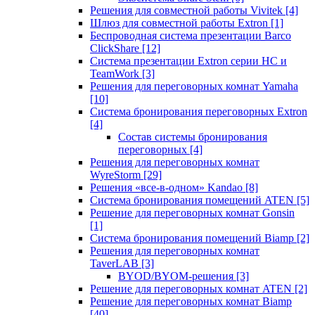
Решения для совместной работы Vivitek
[4]
Шлюз для совместной работы Extron
[1]
Беспроводная система презентации Barco
ClickShare
[12]
Система презентации Extron серии HC и
TeamWork
[3]
Решения для переговорных комнат Yamaha
[10]
Система бронирования переговорных Extron
[4]
Состав системы бронирования
переговорных
[4]
Решения для переговорных комнат
WyreStorm
[29]
Решения «все-в-одном» Kandao
[8]
Система бронирования помещений ATEN
[5]
Решение для переговорных комнат Gonsin
[1]
Система бронирования помещений Biamp
[2]
Решения для переговорных комнат
TaverLAB
[3]
BYOD/BYOM-решения
[3]
Решение для переговорных комнат ATEN
[2]
Решение для переговорных комнат Biamp
[40]