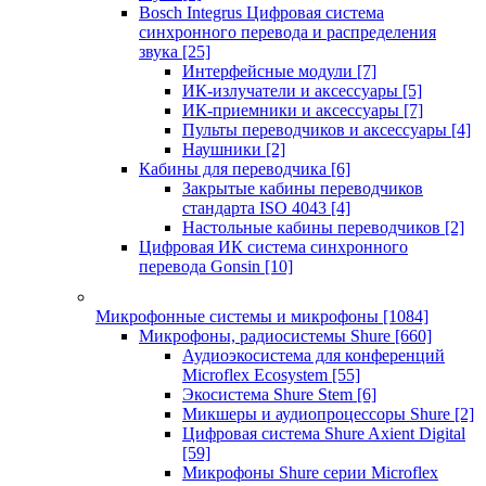
Bosch Integrus Цифровая система
синхронного перевода и распределения
звука
[25]
Интерфейсные модули
[7]
ИК-излучатели и аксессуары
[5]
ИК-приемники и аксессуары
[7]
Пульты переводчиков и аксессуары
[4]
Наушники
[2]
Кабины для переводчика
[6]
Закрытые кабины переводчиков
стандарта ISO 4043
[4]
Настольные кабины переводчиков
[2]
Цифровая ИК система синхронного
перевода Gonsin
[10]
Микрофонные системы и микрофоны
[1084]
Микрофоны, радиосистемы Shure
[660]
Аудиоэкосистема для конференций
Microflex Ecosystem
[55]
Экосистема Shure Stem
[6]
Микшеры и аудиопроцессоры Shure
[2]
Цифровая система Shure Axient Digital
[59]
Микрофоны Shure серии Microflex