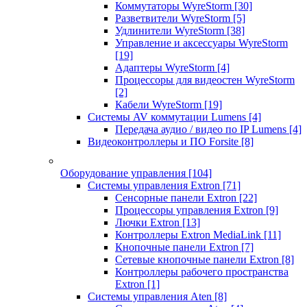
Коммутаторы WyreStorm
[30]
Разветвители WyreStorm
[5]
Удлинители WyreStorm
[38]
Управление и аксессуары WyreStorm
[19]
Адаптеры WyreStorm
[4]
Процессоры для видеостен WyreStorm
[2]
Кабели WyreStorm
[19]
Системы AV коммутации Lumens
[4]
Передача аудио / видео по IP Lumens
[4]
Видеоконтроллеры и ПО Forsite
[8]
Оборудование управления
[104]
Системы управления Extron
[71]
Сенсорные панели Extron
[22]
Процессоры управления Extron
[9]
Лючки Extron
[13]
Контроллеры Extron MediaLink
[11]
Кнопочные панели Extron
[7]
Сетевые кнопочные панели Extron
[8]
Контроллеры рабочего пространства
Extron
[1]
Системы управления Aten
[8]