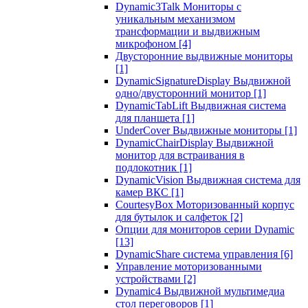
Dynamic3Talk Мониторы с
уникальным механизмом
трансформации и выдвижным
микрофоном
[4]
Двусторонние выдвижные мониторы
[1]
DynamicSignatureDisplay Выдвижной
одно/двусторонний монитор
[1]
DynamicTabLift Выдвижная система
для планшета
[1]
UnderCover Выдвижные мониторы
[1]
DynamicChairDisplay Выдвижной
монитор для встраивания в
подлокотник
[1]
DynamicVision Выдвижная система для
камер ВКС
[1]
CourtesyBox Моторизованный корпус
для бутылок и салфеток
[2]
Опции для мониторов серии Dynamic
[13]
DynamicShare система управления
[6]
Управление моторизованными
устройствами
[2]
Dynamic4 Выдвижной мультимедиа
стол переговоров
[1]