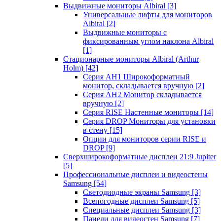
Выдвижные мониторы Albiral
[3]
Универсальные лифты для мониторов
Albiral
[2]
Выдвижные мониторы с
фиксированным углом наклона Albiral
[1]
Стационарные мониторы Albiral (Arthur
Holm)
[42]
Серия AH1 Широкоформатный
монитор, складывается вручную
[2]
Серия AH2 Монитор складывается
вручную
[2]
Серия RISE Настенные мониторы
[14]
Серия DROP Мониторы для установки
в стену
[15]
Опции для мониторов серии RISE и
DROP
[9]
Сверхширокоформатные дисплеи 21:9 Jupiter
[5]
Профессиональные дисплеи и видеостены
Samsung
[54]
Светодиодные экраны Samsung
[3]
Всепогодные дисплеи Samsung
[5]
Специальные дисплеи Samsung
[3]
Панели для видеостен Samsung
[7]