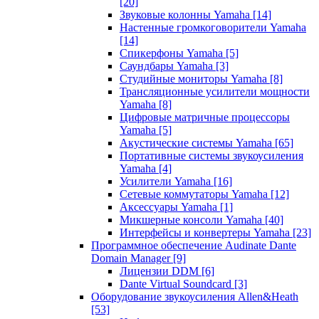
[20]
Звуковые колонны Yamaha
[14]
Настенные громкоговорители Yamaha
[14]
Спикерфоны Yamaha
[5]
Саундбары Yamaha
[3]
Студийные мониторы Yamaha
[8]
Трансляционные усилители мощности
Yamaha
[8]
Цифровые матричные процессоры
Yamaha
[5]
Акустические системы Yamaha
[65]
Портативные системы звукоусиления
Yamaha
[4]
Усилители Yamaha
[16]
Сетевые коммутаторы Yamaha
[12]
Аксессуары Yamaha
[1]
Микшерные консоли Yamaha
[40]
Интерфейсы и конвертеры Yamaha
[23]
Программное обеспечение Audinate Dante
Domain Manager
[9]
Лицензии DDM
[6]
Dante Virtual Soundcard
[3]
Оборудование звукоусиления Allen&Heath
[53]