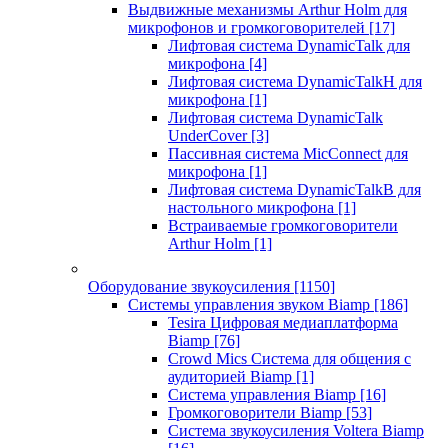
Выдвижные механизмы Arthur Holm для
микрофонов и громкоговорителей
[17]
Лифтовая система DynamicTalk для
микрофона
[4]
Лифтовая система DynamicTalkH для
микрофона
[1]
Лифтовая система DynamicTalk
UnderCover
[3]
Пассивная система MicConnect для
микрофона
[1]
Лифтовая система DynamicTalkB для
настольного микрофона
[1]
Встраиваемые громкоговорители
Arthur Holm
[1]
Оборудование звукоусиления
[1150]
Системы управления звуком Biamp
[186]
Tesira Цифровая медиаплатформа
Biamp
[76]
Crowd Mics Система для общения с
аудиторией Biamp
[1]
Система управления Biamp
[16]
Громкоговорители Biamp
[53]
Система звукоусиления Voltera Biamp