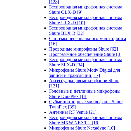
[128]
Беспроводная микрофонная система
Shure QLX-D
[9]
Беспроводная микрофонная система
Shure ULX-D
[10]
Беспроводная микрофонная система
Shure BLX-R
[32]
Системы персонального мониторинга
[16]
Проводные микрофоны Shure
[62]
Программное обеспечение Shure
[3]
Беспроводная микрофонная система
Shure SLX-D
[34]
Микрофоны Shure Motiv Digital для
записи и трансляций
[17]
Аксессуары для микрофонов Shure
[121]
Головные и петличные микрофоны
Shure DuraPlex
[14]
Субминиатюрные микрофоны Shure
TwinPlex
[39]
Антенны RF Venue
[21]
Беспроводная микрофонная система
Shure MXW NEXT 2
[16]
Микрофоны Shure Nexadyne
[10]