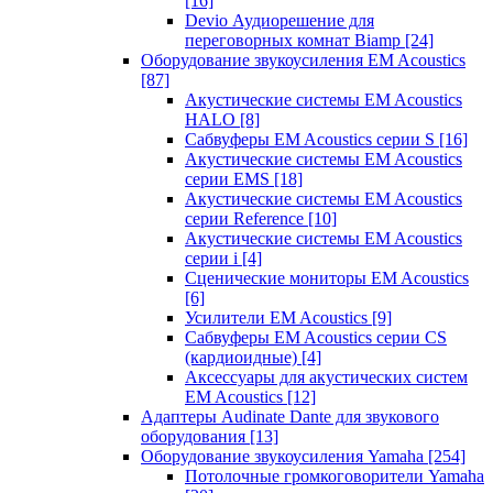
[16]
Devio Аудиорешение для
переговорных комнат Biamp
[24]
Оборудование звукоусиления EM Acoustics
[87]
Акустические системы EM Acoustics
HALO
[8]
Сабвуферы EM Acoustics серии S
[16]
Акустические системы EM Acoustics
серии EMS
[18]
Акустические системы EM Acoustics
серии Reference
[10]
Акустические системы EM Acoustics
серии i
[4]
Сценические мониторы EM Acoustics
[6]
Усилители EM Acoustics
[9]
Сабвуферы EM Acoustics серии CS
(кардиоидные)
[4]
Аксессуары для акустических систем
EM Acoustics
[12]
Адаптеры Audinate Dante для звукового
оборудования
[13]
Оборудование звукоусиления Yamaha
[254]
Потолочные громкоговорители Yamaha