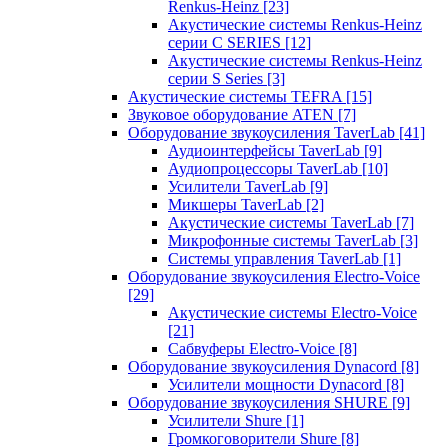
Renkus-Heinz
[23]
Акустические системы Renkus-Heinz
серии C SERIES
[12]
Акустические системы Renkus-Heinz
серии S Series
[3]
Акустические системы TEFRA
[15]
Звуковое оборудование ATEN
[7]
Оборудование звукоусиления TaverLab
[41]
Аудиоинтерфейсы TaverLab
[9]
Аудиопроцессоры TaverLab
[10]
Усилители TaverLab
[9]
Микшеры TaverLab
[2]
Акустические системы TaverLab
[7]
Микрофонные системы TaverLab
[3]
Системы управления TaverLab
[1]
Оборудование звукоусиления Electro-Voice
[29]
Акустические системы Electro-Voice
[21]
Сабвуферы Electro-Voice
[8]
Оборудование звукоусиления Dynacord
[8]
Усилители мощности Dynacord
[8]
Оборудование звукоусиления SHURE
[9]
Усилители Shure
[1]
Громкоговорители Shure
[8]