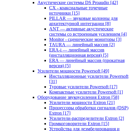
Акустические системы DS Proaudio
[42]
CX - коаксиальные точечные
источники
[15]
PILLAR — звуковые колонны для
архитектурной интеграции
[8]
ANT — активные акустические
системы со встроенным усилением
[4]
Monitor - сценические мониторы
[3]
TAURA — линейный массив
[2]
ERA-i — линейный массив
(инсталляционная версия)
[5]
ERA — линейный массив (прокатная
версия)
[5]
Усилители мощности Powersoft
[49]
Инсталляционные усилители Powersoft
[31]
Туровые усилители Powersoft
[17]
Компактные усилители Powersoft
[1]
Оборудование звукоусиления Extron
[58]
Усилители мощности Extron
[21]
Процессоры обработки сигналов (DSP)
Extron
[17]
Усилители-распределители Extron
[2]
Громкоговорители Extron
[15]
Устройства для деэмбедирования и