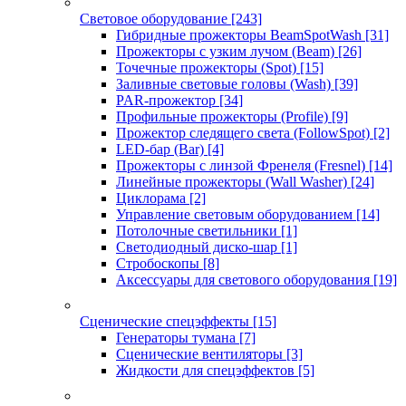
Световое оборудование
[243]
Гибридные прожекторы BeamSpotWash
[31]
Прожекторы с узким лучом (Beam)
[26]
Точечные прожекторы (Spot)
[15]
Заливные световые головы (Wash)
[39]
PAR-прожектор
[34]
Профильные прожекторы (Profile)
[9]
Прожектор следящего света (FollowSpot)
[2]
LED-бар (Bar)
[4]
Прожекторы с линзой Френеля (Fresnel)
[14]
Линейные прожекторы (Wall Washer)
[24]
Циклорама
[2]
Управление световым оборудованием
[14]
Потолочные светильники
[1]
Светодиодный диско-шар
[1]
Стробоскопы
[8]
Аксессуары для светового оборудования
[19]
Сценические спецэффекты
[15]
Генераторы тумана
[7]
Сценические вентиляторы
[3]
Жидкости для спецэффектов
[5]