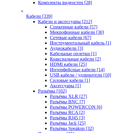
Комплекты видеостен
[28]
Кабели
[339]
Кабели и аксессуары
[212]
Спикерные кабели
[57]
Микрофонные кабели
[30]
Сетевые кабели
[67]
Инструментальный кабель
[1]
Аудиокабели
[3]
Кабельные оплетки
[1]
Коаксиальные кабели
[2]
HDMI кабели
[25]
Интерфейсные кабели
[14]
USB кабели / удлинители
[10]
Силовые кабели
[1]
Аксессуары
[1]
Разъёмы
[102]
Разъёмы XLR
[27]
Разъёмы BNC
[7]
Разъёмы POWERCON
[6]
Разъёмы RCA
[2]
Разъёмы RJ45
[3]
Разъёмы Jack
[25]
Разъёмы Speakon
[32]