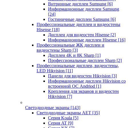
Витринные дисплеи Sumsung
[6]
Информационные дисплеи Samsung
[24]
Гостиничные дисплеи Samsung
[6]
Профессиональные дисплеи и видеостены
Hisense
[18]
Дисплеи для видеостен Hisense
[2]
Информационные дисплеи Hisense
[16]
Профессиональные ЖК дисплеи и
видеостены Sharp
[3]
Дисплеи 4K и 8K Sharp
[1]
Профессиональные дисплеи Sharp
[2]
Профессиональные дисплеи, видеостены,
LED Hikvision
[11]
Панели для видеостен Hikvision
[3]
Информационные дисплеи Hikvision со
встроенной ОС Andriod
[1]
Крепления для экранов и видеостен
Hikvision
[7]
Светодиодные экраны
[143]
Светодиодные экраны AET
[35]
Cерия Koala
[5]
Серия AT
[9]