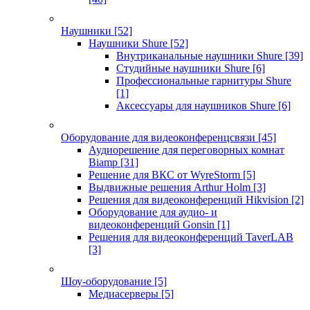
Наушники
[52]
Наушники Shure
[52]
Внутриканальные наушники Shure
[39]
Студийные наушники Shure
[6]
Профессиональные гарнитуры Shure
[1]
Аксессуары для наушников Shure
[6]
Оборудование для видеоконференцсвязи
[45]
Аудиорешение для переговорных комнат
Biamp
[31]
Решение для ВКС от WyreStorm
[5]
Выдвижные решения Arthur Holm
[3]
Решения для видеоконференций Hikvision
[2]
Оборудование для аудио- и
видеоконференций Gonsin
[1]
Решения для видеоконференций TaverLAB
[3]
Шоу-оборудование
[5]
Медиасерверы
[5]