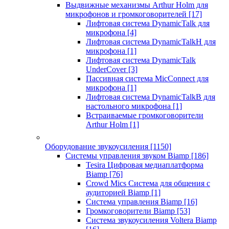
Выдвижные механизмы Arthur Holm для
микрофонов и громкоговорителей
[17]
Лифтовая система DynamicTalk для
микрофона
[4]
Лифтовая система DynamicTalkH для
микрофона
[1]
Лифтовая система DynamicTalk
UnderCover
[3]
Пассивная система MicConnect для
микрофона
[1]
Лифтовая система DynamicTalkB для
настольного микрофона
[1]
Встраиваемые громкоговорители
Arthur Holm
[1]
Оборудование звукоусиления
[1150]
Системы управления звуком Biamp
[186]
Tesira Цифровая медиаплатформа
Biamp
[76]
Crowd Mics Система для общения с
аудиторией Biamp
[1]
Система управления Biamp
[16]
Громкоговорители Biamp
[53]
Система звукоусиления Voltera Biamp