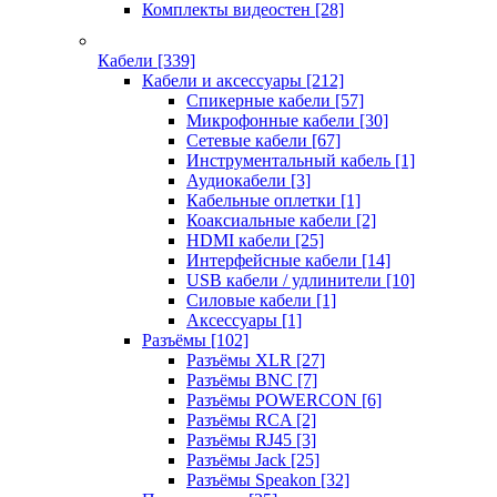
Комплекты видеостен
[28]
Кабели
[339]
Кабели и аксессуары
[212]
Спикерные кабели
[57]
Микрофонные кабели
[30]
Сетевые кабели
[67]
Инструментальный кабель
[1]
Аудиокабели
[3]
Кабельные оплетки
[1]
Коаксиальные кабели
[2]
HDMI кабели
[25]
Интерфейсные кабели
[14]
USB кабели / удлинители
[10]
Силовые кабели
[1]
Аксессуары
[1]
Разъёмы
[102]
Разъёмы XLR
[27]
Разъёмы BNC
[7]
Разъёмы POWERCON
[6]
Разъёмы RCA
[2]
Разъёмы RJ45
[3]
Разъёмы Jack
[25]
Разъёмы Speakon
[32]