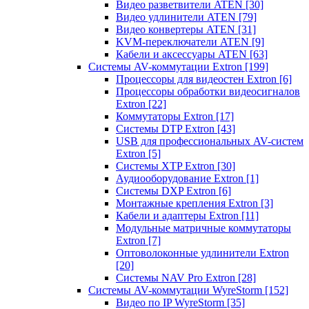
Видео разветвители ATEN
[30]
Видео удлинители ATEN
[79]
Видео конвертеры ATEN
[31]
KVM-переключатели ATEN
[9]
Кабели и аксессуары ATEN
[63]
Системы AV-коммутации Extron
[199]
Процессоры для видеостен Extron
[6]
Процессоры обработки видеосигналов
Extron
[22]
Коммутаторы Extron
[17]
Системы DTP Extron
[43]
USB для профессиональных AV-систем
Extron
[5]
Системы XTP Extron
[30]
Аудиооборудование Extron
[1]
Системы DXP Extron
[6]
Монтажные крепления Extron
[3]
Кабели и адаптеры Extron
[11]
Модульные матричные коммутаторы
Extron
[7]
Оптоволоконные удлинители Extron
[20]
Системы NAV Pro Extron
[28]
Системы AV-коммутации WyreStorm
[152]
Видео по IP WyreStorm
[35]