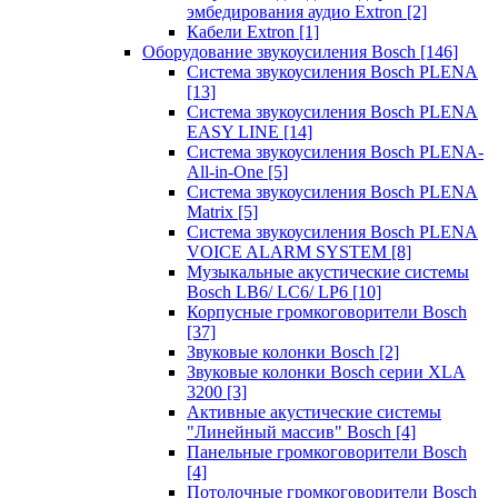
эмбедирования аудио Extron
[2]
Кабели Extron
[1]
Оборудование звукоусиления Bosch
[146]
Система звукоусиления Bosch PLENA
[13]
Система звукоусиления Bosch PLENA
EASY LINE
[14]
Система звукоусиления Bosch PLENA-
All-in-One
[5]
Система звукоусиления Bosch PLENA
Matrix
[5]
Система звукоусиления Bosch PLENA
VOICE ALARM SYSTEM
[8]
Музыкальные акустические системы
Bosch LB6/ LC6/ LP6
[10]
Корпусные громкоговорители Bosch
[37]
Звуковые колонки Bosch
[2]
Звуковые колонки Bosch серии XLA
3200
[3]
Активные акустические системы
"Линейный массив" Bosch
[4]
Панельные громкоговорители Bosch
[4]
Потолочные громкоговорители Bosch