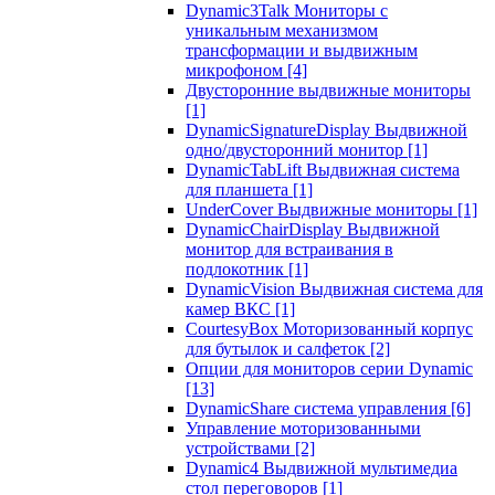
Dynamic3Talk Мониторы с
уникальным механизмом
трансформации и выдвижным
микрофоном
[4]
Двусторонние выдвижные мониторы
[1]
DynamicSignatureDisplay Выдвижной
одно/двусторонний монитор
[1]
DynamicTabLift Выдвижная система
для планшета
[1]
UnderCover Выдвижные мониторы
[1]
DynamicChairDisplay Выдвижной
монитор для встраивания в
подлокотник
[1]
DynamicVision Выдвижная система для
камер ВКС
[1]
CourtesyBox Моторизованный корпус
для бутылок и салфеток
[2]
Опции для мониторов серии Dynamic
[13]
DynamicShare система управления
[6]
Управление моторизованными
устройствами
[2]
Dynamic4 Выдвижной мультимедиа
стол переговоров
[1]