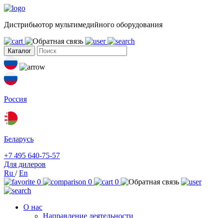
Дистрибьютор мультимедийного оборудования
Каталог
Россия
Беларусь
+7 495 640-75-57
Для дилеров
Ru
/
En
0
0
0
О нас
Направление деятельности