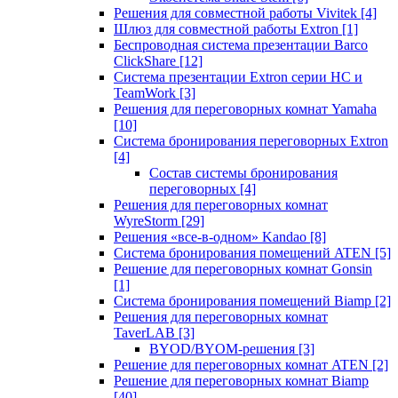
Решения для совместной работы Vivitek
[4]
Шлюз для совместной работы Extron
[1]
Беспроводная система презентации Barco
ClickShare
[12]
Система презентации Extron серии HC и
TeamWork
[3]
Решения для переговорных комнат Yamaha
[10]
Система бронирования переговорных Extron
[4]
Состав системы бронирования
переговорных
[4]
Решения для переговорных комнат
WyreStorm
[29]
Решения «все-в-одном» Kandao
[8]
Система бронирования помещений ATEN
[5]
Решение для переговорных комнат Gonsin
[1]
Система бронирования помещений Biamp
[2]
Решения для переговорных комнат
TaverLAB
[3]
BYOD/BYOM-решения
[3]
Решение для переговорных комнат ATEN
[2]
Решение для переговорных комнат Biamp
[40]