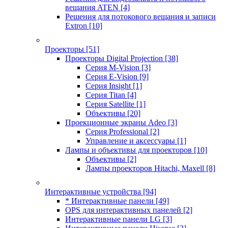
вещания ATEN
[4]
Решения для потокового вещания и записи
Extron
[10]
Проекторы
[51]
Проекторы Digital Projection
[38]
Серия M-Vision
[3]
Серия E-Vision
[9]
Серия Insight
[1]
Серия Titan
[4]
Серия Satellite
[1]
Объективы
[20]
Проекционные экраны Adeo
[3]
Серия Professional
[2]
Управление и аксессуары
[1]
Лампы и объективы для проекторов
[10]
Объективы
[2]
Лампы проекторов Hitachi, Maxell
[8]
Интерактивные устройства
[94]
* Интерактивные панели
[49]
OPS для интерактивных панелей
[2]
Интерактивные панели LG
[3]