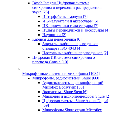
Bosch Integrus Цифровая система
синхронного перевода и распределения
звука
[25]
Интерфейсные модули
[7]
ИК-излучатели и аксессуары
[5]
ИК-приемники и аксессуары
[7]
Пульты переводчиков и аксессуары
[4]
Наушники
[2]
Кабины для переводчика
[6]
Закрытые кабины переводчиков
стандарта ISO 4043
[4]
Настольные кабины переводчиков
[2]
Цифровая ИК система синхронного
перевода Gonsin
[10]
Микрофонные системы и микрофоны
[1084]
Микрофоны, радиосистемы Shure
[660]
Аудиоэкосистема для конференций
Microflex Ecosystem
[55]
Экосистема Shure Stem
[6]
Микшеры и аудиопроцессоры Shure
[2]
Цифровая система Shure Axient Digital
[59]
Микрофоны Shure серии Microflex