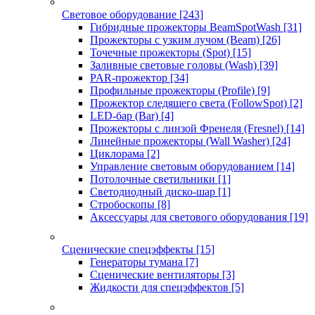
Световое оборудование
[243]
Гибридные прожекторы BeamSpotWash
[31]
Прожекторы с узким лучом (Beam)
[26]
Точечные прожекторы (Spot)
[15]
Заливные световые головы (Wash)
[39]
PAR-прожектор
[34]
Профильные прожекторы (Profile)
[9]
Прожектор следящего света (FollowSpot)
[2]
LED-бар (Bar)
[4]
Прожекторы с линзой Френеля (Fresnel)
[14]
Линейные прожекторы (Wall Washer)
[24]
Циклорама
[2]
Управление световым оборудованием
[14]
Потолочные светильники
[1]
Светодиодный диско-шар
[1]
Стробоскопы
[8]
Аксессуары для светового оборудования
[19]
Сценические спецэффекты
[15]
Генераторы тумана
[7]
Сценические вентиляторы
[3]
Жидкости для спецэффектов
[5]