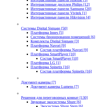
Интерактивные панели Hisense
[3]
Интерактивные дисплеи Philips
[12]
Интерактивные панели Samsung
[20]
Интерактивные панели Vivitek
[1]
Интерактивные панели Hikvision
[4]
Системы Digital Signage
[50]
Платформа Innes
[5]
Системы бронирования помещений
[6]
Комплекты Digital Signage
[3]
Платформа Navori
[9]
Состав платформы Navori
[9]
Платформа SmartPlayer
[10]
Состав SmartPlayer
[10]
Платформа LG
[1]
Платформа Spinetix
[16]
Состав платформы Spinetix
[16]
Документ-камеры
[7]
Документ-камеры Lumens
[7]
Решения для переговорных комнат
[130]
Звуковые экосистемы Shure
[6]
Экосистема Shure Stem
[6]