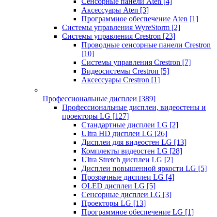
Сенсорные панели Aten
[4]
Аксессуары Aten
[3]
Программное обеспечение Aten
[1]
Системы управления WyreStorm
[2]
Системы управления Crestron
[23]
Проводные сенсорные панели Crestron
[10]
Системы управления Crestron
[7]
Видеосистемы Crestron
[5]
Аксессуары Crestron
[1]
Профессиональные дисплеи
[389]
Профессиональные дисплеи, видеостены и
проекторы LG
[127]
Стандартные дисплеи LG
[2]
Ultra HD дисплеи LG
[26]
Дисплеи для видеостен LG
[13]
Комплекты видеостен LG
[28]
Ultra Stretch дисплеи LG
[2]
Дисплеи повышенной яркости LG
[5]
Прозрачные дисплеи LG
[4]
OLED дисплеи LG
[5]
Сенсорные дисплеи LG
[3]
Проекторы LG
[13]
Программное обеспечение LG
[1]