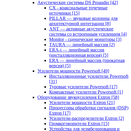
Акустические системы DS Proaudio
[42]
CX - коаксиальные точечные
источники
[15]
PILLAR — звуковые колонны для
архитектурной интеграции
[8]
ANT — активные акустические
системы со встроенным усилением
[4]
Monitor - сценические мониторы
[3]
TAURA — линейный массив
[2]
ERA-i — линейный массив
(инсталляционная версия)
[5]
ERA — линейный массив (прокатная
версия)
[5]
Усилители мощности Powersoft
[49]
Инсталляционные усилители Powersoft
[31]
Туровые усилители Powersoft
[17]
Компактные усилители Powersoft
[1]
Оборудование звукоусиления Extron
[58]
Усилители мощности Extron
[21]
Процессоры обработки сигналов (DSP)
Extron
[17]
Усилители-распределители Extron
[2]
Громкоговорители Extron
[15]
Устройства для деэмбедирования и