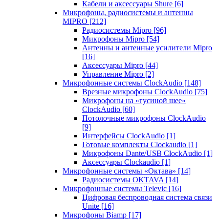
Кабели и аксессуары Shure
[6]
Микрофоны, радиосистемы и антенны
MIPRO
[212]
Радиосистемы Mipro
[96]
Микрофоны Mipro
[54]
Антенны и антенные усилители Mipro
[16]
Аксессуары Mipro
[44]
Управление Mipro
[2]
Микрофонные системы ClockAudio
[148]
Врезные микрофоны ClockAudio
[75]
Микрофоны на «гусиной шее»
ClockAudio
[60]
Потолочные микрофоны ClockAudio
[9]
Интерфейсы ClockAudio
[1]
Готовые комплекты Clockaudio
[1]
Микрофоны Dante/USB ClockAudio
[1]
Аксессуары Clockaudio
[1]
Микрофонные системы «Октава»
[14]
Радиосистемы OKTAVA
[14]
Микрофонные системы Televic
[16]
Цифровая беспроводная система связи
Unite
[16]
Микрофоны Biamp
[17]