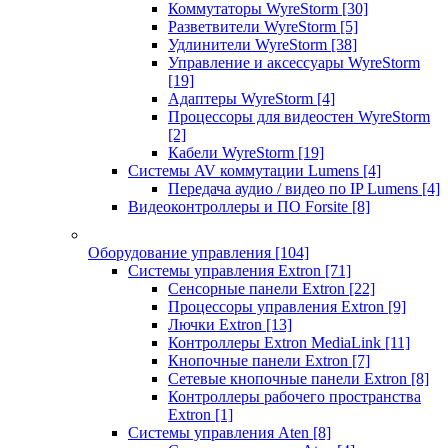
Коммутаторы WyreStorm
[30]
Разветвители WyreStorm
[5]
Удлинители WyreStorm
[38]
Управление и аксессуары WyreStorm
[19]
Адаптеры WyreStorm
[4]
Процессоры для видеостен WyreStorm
[2]
Кабели WyreStorm
[19]
Системы AV коммутации Lumens
[4]
Передача аудио / видео по IP Lumens
[4]
Видеоконтроллеры и ПО Forsite
[8]
Оборудование управления
[104]
Системы управления Extron
[71]
Сенсорные панели Extron
[22]
Процессоры управления Extron
[9]
Лючки Extron
[13]
Контроллеры Extron MediaLink
[11]
Кнопочные панели Extron
[7]
Сетевые кнопочные панели Extron
[8]
Контроллеры рабочего пространства
Extron
[1]
Системы управления Aten
[8]