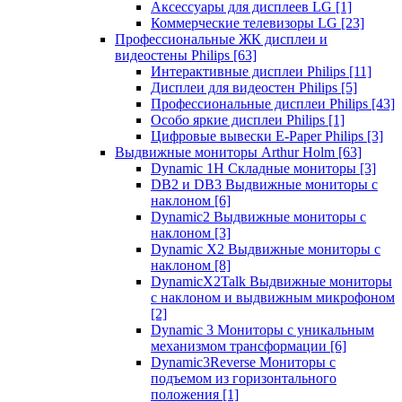
Аксессуары для дисплеев LG
[1]
Коммерческие телевизоры LG
[23]
Профессиональные ЖК дисплеи и
видеостены Philips
[63]
Интерактивные дисплеи Philips
[11]
Дисплеи для видеостен Philips
[5]
Профессиональные дисплеи Philips
[43]
Особо яркие дисплеи Philips
[1]
Цифровые вывески E-Paper Philips
[3]
Выдвижные мониторы Arthur Holm
[63]
Dynamic 1Н Складные мониторы
[3]
DB2 и DB3 Выдвижные мониторы с
наклоном
[6]
Dynamic2 Выдвижные мониторы с
наклоном
[3]
Dynamic X2 Выдвижные мониторы с
наклоном
[8]
DynamicX2Talk Выдвижные мониторы
с наклоном и выдвижным микрофоном
[2]
Dynamic 3 Мониторы с уникальным
механизмом трансформации
[6]
Dynamic3Reverse Мониторы с
подъемом из горизонтального
положения
[1]