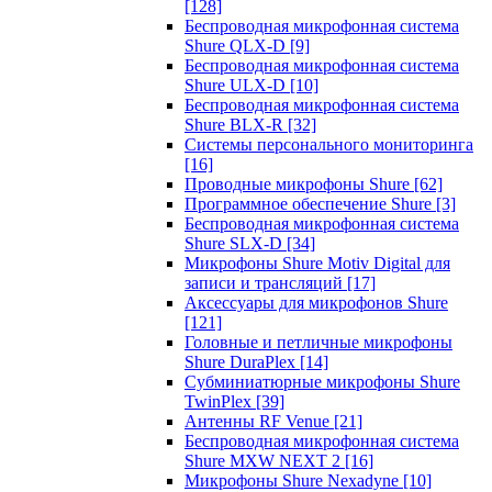
[128]
Беспроводная микрофонная система
Shure QLX-D
[9]
Беспроводная микрофонная система
Shure ULX-D
[10]
Беспроводная микрофонная система
Shure BLX-R
[32]
Системы персонального мониторинга
[16]
Проводные микрофоны Shure
[62]
Программное обеспечение Shure
[3]
Беспроводная микрофонная система
Shure SLX-D
[34]
Микрофоны Shure Motiv Digital для
записи и трансляций
[17]
Аксессуары для микрофонов Shure
[121]
Головные и петличные микрофоны
Shure DuraPlex
[14]
Субминиатюрные микрофоны Shure
TwinPlex
[39]
Антенны RF Venue
[21]
Беспроводная микрофонная система
Shure MXW NEXT 2
[16]
Микрофоны Shure Nexadyne
[10]