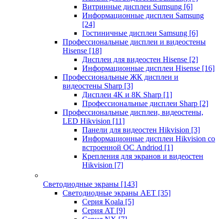
Витринные дисплеи Sumsung
[6]
Информационные дисплеи Samsung
[24]
Гостиничные дисплеи Samsung
[6]
Профессиональные дисплеи и видеостены
Hisense
[18]
Дисплеи для видеостен Hisense
[2]
Информационные дисплеи Hisense
[16]
Профессиональные ЖК дисплеи и
видеостены Sharp
[3]
Дисплеи 4K и 8K Sharp
[1]
Профессиональные дисплеи Sharp
[2]
Профессиональные дисплеи, видеостены,
LED Hikvision
[11]
Панели для видеостен Hikvision
[3]
Информационные дисплеи Hikvision со
встроенной ОС Andriod
[1]
Крепления для экранов и видеостен
Hikvision
[7]
Светодиодные экраны
[143]
Светодиодные экраны AET
[35]
Cерия Koala
[5]
Серия AT
[9]