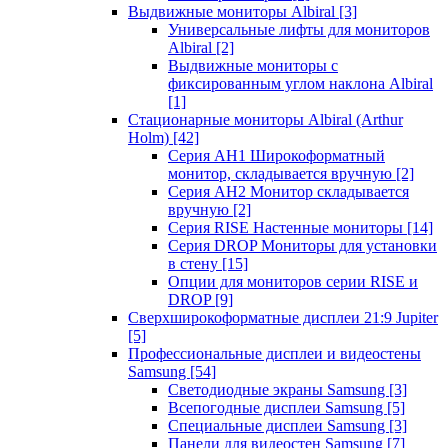
Выдвижные мониторы Albiral
[3]
Универсальные лифты для мониторов
Albiral
[2]
Выдвижные мониторы с
фиксированным углом наклона Albiral
[1]
Стационарные мониторы Albiral (Arthur
Holm)
[42]
Серия AH1 Широкоформатный
монитор, складывается вручную
[2]
Серия AH2 Монитор складывается
вручную
[2]
Серия RISE Настенные мониторы
[14]
Серия DROP Мониторы для установки
в стену
[15]
Опции для мониторов серии RISE и
DROP
[9]
Сверхширокоформатные дисплеи 21:9 Jupiter
[5]
Профессиональные дисплеи и видеостены
Samsung
[54]
Светодиодные экраны Samsung
[3]
Всепогодные дисплеи Samsung
[5]
Специальные дисплеи Samsung
[3]
Панели для видеостен Samsung
[7]