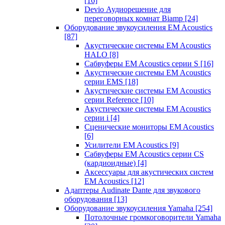
[16]
Devio Аудиорешение для
переговорных комнат Biamp
[24]
Оборудование звукоусиления EM Acoustics
[87]
Акустические системы EM Acoustics
HALO
[8]
Сабвуферы EM Acoustics серии S
[16]
Акустические системы EM Acoustics
серии EMS
[18]
Акустические системы EM Acoustics
серии Reference
[10]
Акустические системы EM Acoustics
серии i
[4]
Сценические мониторы EM Acoustics
[6]
Усилители EM Acoustics
[9]
Сабвуферы EM Acoustics серии CS
(кардиоидные)
[4]
Аксессуары для акустических систем
EM Acoustics
[12]
Адаптеры Audinate Dante для звукового
оборудования
[13]
Оборудование звукоусиления Yamaha
[254]
Потолочные громкоговорители Yamaha