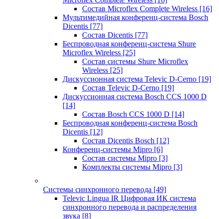
Состав Microflex Complete Wireless
[16]
Мультимедийная конференц-система Bosch
Dicentis
[77]
Состав Dicentis
[77]
Беспроводная конференц-система Shure
Microflex Wireless
[25]
Состав системы Shure Microflex
Wireless
[25]
Дискуссионная система Televic D-Cerno
[19]
Состав Televic D-Cerno
[19]
Дискуссионная система Bosch CCS 1000 D
[14]
Состав Bosch CCS 1000 D
[14]
Беспроводная конференц-система Bosch
Dicentis
[12]
Состав Dicentis Bosch
[12]
Конференц-системы Mipro
[6]
Состав системы Mipro
[3]
Комплекты системы Mipro
[3]
Системы синхронного перевода
[49]
Televic Lingua IR Цифровая ИК система
синхронного перевода и распределения
звука
[8]