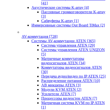
[41]
Акустические системы K-array
[4]
Пассивные громкоговорители K-array
[3]
Сабвуферы K-array
[1]
Иммерсивные системы Out Board TiMax
[2]
AV-коммутация
[728]
Системы AV-коммутации ATEN
[365]
Система управления ATEN
[29]
Системы управления ATEN UNIZON
[5]
Матричные коммутаторы
видеосигналов ATEN
[34]
Коммутаторы видеосигналов ATEN
[30]
Передача аудио/видео по IP ATEN
[25]
Распределение питания ATEN
[10]
АВ микшеры ATEN
[3]
Модули KVM ATEN
[2]
Усилители ATEN
[7]
Процессоры видеостен ATEN
[7]
Матричная система KVM по IP ATEN
[1]