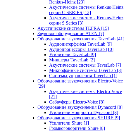
Renkus-Heinz
[23]
Акустические системы Renkus-Heinz
серии C SERIES
[12]
Акустические системы Renkus-Heinz
серии S Series
[3]
Акустические системы TEFRA
[15]
Звуковое оборудование ATEN
[7]
Оборудование звукоусиления TaverLab
[41]
Аудиоинтерфейсы TaverLab
[9]
Аудиопроцессоры TaverLab
[10]
Усилители TaverLab
[9]
Микшеры TaverLab
[2]
Акустические системы TaverLab
[7]
Микрофонные системы TaverLab
[3]
Системы управления TaverLab
[1]
Оборудование звукоусиления Electro-Voice
[29]
Акустические системы Electro-Voice
[21]
Сабвуферы Electro-Voice
[8]
Оборудование звукоусиления Dynacord
[8]
Усилители мощности Dynacord
[8]
Оборудование звукоусиления SHURE
[9]
Усилители Shure
[1]
Громкоговорители Shure
[8]