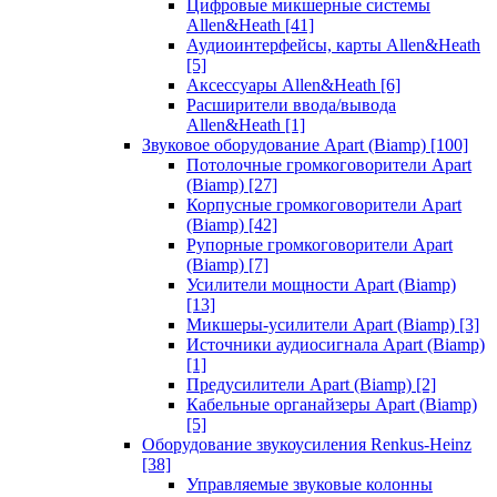
Цифровые микшерные системы
Allen&Heath
[41]
Аудиоинтерфейсы, карты Allen&Heath
[5]
Аксессуары Allen&Heath
[6]
Расширители ввода/вывода
Allen&Heath
[1]
Звуковое оборудование Apart (Biamp)
[100]
Потолочные громкоговорители Apart
(Biamp)
[27]
Корпусные громкоговорители Apart
(Biamp)
[42]
Рупорные громкоговорители Apart
(Biamp)
[7]
Усилители мощности Apart (Biamp)
[13]
Микшеры-усилители Apart (Biamp)
[3]
Источники аудиосигнала Apart (Biamp)
[1]
Предусилители Apart (Biamp)
[2]
Кабельные органайзеры Apart (Biamp)
[5]
Оборудование звукоусиления Renkus-Heinz
[38]
Управляемые звуковые колонны