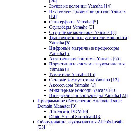
[20]
Звуковые колонны Yamaha
[14]
Настенные громкоговорители Yamaha
[14]
Спикерфоны Yamaha
[5]
Саундбары Yamaha
[3]
Студийные мониторы Yamaha
[8]
Трансляционные усилители мощности
Yamaha
[8]
Цифровые матричные процессоры
Yamaha
[5]
Акустические системы Yamaha
[65]
Портативные системы звукоусиления
Yamaha
[4]
Усилители Yamaha
[16]
Сетевые коммутаторы Yamaha
[12]
Аксессуары Yamaha
[1]
Микшерные консоли Yamaha
[40]
Интерфейсы и конвертеры Yamaha
[23]
Программное обеспечение Audinate Dante
Domain Manager
[9]
Лицензии DDM
[6]
Dante Virtual Soundcard
[3]
Оборудование звукоусиления Allen&Heath
[53]