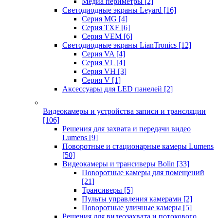
Медиа периметры
[2]
Светодиодные экраны Leyard
[16]
Серия MG
[4]
Серия TXF
[6]
Серия VEM
[6]
Светодиодные экраны LianTronics
[12]
Серия VA
[4]
Серия VL
[4]
Серия VH
[3]
Серия V
[1]
Аксессуары для LED панелей
[2]
Видеокамеры и устройства записи и трансляции
[106]
Решения для захвата и передачи видео
Lumens
[9]
Поворотные и стационарные камеры Lumens
[50]
Видеокамеры и трансиверы Bolin
[33]
Поворотные камеры для помещений
[21]
Трансиверы
[5]
Пульты управления камерами
[2]
Поворотные уличные камеры
[5]
Решения для видеозахвата и потокового