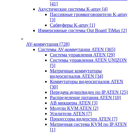
[41]
Акустические системы K-array
[4]
Пассивные громкоговорители K-array
[3]
Сабвуферы K-array
[1]
Иммерсивные системы Out Board TiMax
[2]
AV-коммутация
[728]
Системы AV-коммутации ATEN
[365]
Система управления ATEN
[29]
Системы управления ATEN UNIZON
[5]
Матричные коммутаторы
видеосигналов ATEN
[34]
Коммутаторы видеосигналов ATEN
[30]
Передача аудио/видео по IP ATEN
[25]
Распределение питания ATEN
[10]
АВ микшеры ATEN
[3]
Модули KVM ATEN
[2]
Усилители ATEN
[7]
Процессоры видеостен ATEN
[7]
Матричная система KVM по IP ATEN
[1]