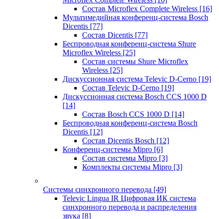
Состав Microflex Complete Wireless
[16]
Мультимедийная конференц-система Bosch
Dicentis
[77]
Состав Dicentis
[77]
Беспроводная конференц-система Shure
Microflex Wireless
[25]
Состав системы Shure Microflex
Wireless
[25]
Дискуссионная система Televic D-Cerno
[19]
Состав Televic D-Cerno
[19]
Дискуссионная система Bosch CCS 1000 D
[14]
Состав Bosch CCS 1000 D
[14]
Беспроводная конференц-система Bosch
Dicentis
[12]
Состав Dicentis Bosch
[12]
Конференц-системы Mipro
[6]
Состав системы Mipro
[3]
Комплекты системы Mipro
[3]
Системы синхронного перевода
[49]
Televic Lingua IR Цифровая ИК система
синхронного перевода и распределения
звука
[8]