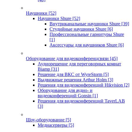
Наушники
[52]
Наушники Shure
[52]
Внутриканальные наушники Shure
[39]
Студийные наушники Shure
[6]
Профессиональные гарнитуры Shure
[1]
Аксессуары для наушников Shure
[6]
Оборудование для видеоконференцсвязи
[45]
Аудиорешение для переговорных комнат
Biamp
[31]
Решение для ВКС от WyreStorm
[5]
Выдвижные решения Arthur Holm
[3]
Решения для видеоконференций Hikvision
[2]
Оборудование для аудио- и
видеоконференций Gonsin
[1]
Решения для видеоконференций TaverLAB
[3]
Шоу-оборудование
[5]
Медиасерверы
[5]