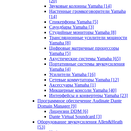
[20]
Звуковые колонны Yamaha
[14]
Настенные громкоговорители Yamaha
[14]
Спикерфоны Yamaha
[5]
Саундбары Yamaha
[3]
Студийные мониторы Yamaha
[8]
Трансляционные усилители мощности
Yamaha
[8]
Цифровые матричные процессоры
Yamaha
[5]
Акустические системы Yamaha
[65]
Портативные системы звукоусиления
Yamaha
[4]
Усилители Yamaha
[16]
Сетевые коммутаторы Yamaha
[12]
Аксессуары Yamaha
[1]
Микшерные консоли Yamaha
[40]
Интерфейсы и конвертеры Yamaha
[23]
Программное обеспечение Audinate Dante
Domain Manager
[9]
Лицензии DDM
[6]
Dante Virtual Soundcard
[3]
Оборудование звукоусиления Allen&Heath
[53]