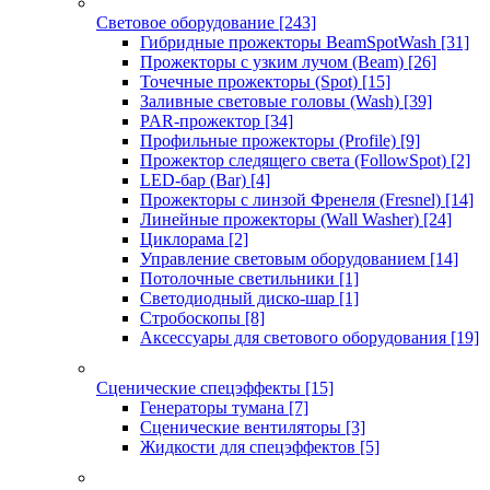
Световое оборудование
[243]
Гибридные прожекторы BeamSpotWash
[31]
Прожекторы с узким лучом (Beam)
[26]
Точечные прожекторы (Spot)
[15]
Заливные световые головы (Wash)
[39]
PAR-прожектор
[34]
Профильные прожекторы (Profile)
[9]
Прожектор следящего света (FollowSpot)
[2]
LED-бар (Bar)
[4]
Прожекторы с линзой Френеля (Fresnel)
[14]
Линейные прожекторы (Wall Washer)
[24]
Циклорама
[2]
Управление световым оборудованием
[14]
Потолочные светильники
[1]
Светодиодный диско-шар
[1]
Стробоскопы
[8]
Аксессуары для светового оборудования
[19]
Сценические спецэффекты
[15]
Генераторы тумана
[7]
Сценические вентиляторы
[3]
Жидкости для спецэффектов
[5]