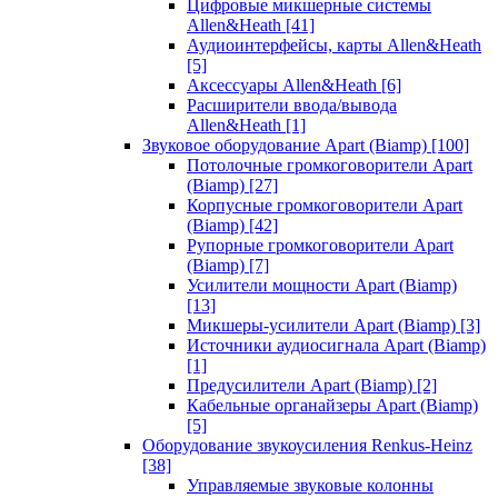
Цифровые микшерные системы
Allen&Heath
[41]
Аудиоинтерфейсы, карты Allen&Heath
[5]
Аксессуары Allen&Heath
[6]
Расширители ввода/вывода
Allen&Heath
[1]
Звуковое оборудование Apart (Biamp)
[100]
Потолочные громкоговорители Apart
(Biamp)
[27]
Корпусные громкоговорители Apart
(Biamp)
[42]
Рупорные громкоговорители Apart
(Biamp)
[7]
Усилители мощности Apart (Biamp)
[13]
Микшеры-усилители Apart (Biamp)
[3]
Источники аудиосигнала Apart (Biamp)
[1]
Предусилители Apart (Biamp)
[2]
Кабельные органайзеры Apart (Biamp)
[5]
Оборудование звукоусиления Renkus-Heinz
[38]
Управляемые звуковые колонны