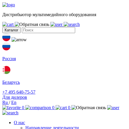
Дистрибьютор мультимедийного оборудования
Каталог
Россия
Беларусь
+7 495 640-75-57
Для дилеров
Ru
/
En
0
0
0
О нас
Направление деятельности