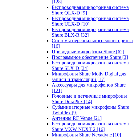
[128]
Беспроводная микрофонная система
Shure QLX-D
[9]
Беспроводная микрофонная система
Shure ULX-D
[10]
Беспроводная микрофонная система
Shure BLX-R
[32]
Системы персонального мониторинга
[16]
Проводные микрофоны Shure
[62]
Программное обеспечение Shure
[3]
Беспроводная микрофонная система
Shure SLX-D
[34]
Микрофоны Shure Motiv Digital для
записи и трансляций
[17]
Аксессуары для микрофонов Shure
[121]
Головные и петличные микрофоны
Shure DuraPlex
[14]
Субминиатюрные микрофоны Shure
TwinPlex
[9]
Антенны RF Venue
[21]
Беспроводная микрофонная система
Shure MXW NEXT 2
[16]
Микрофоны Shure Nexadyne
[10]