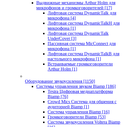
Выдвижные механизмы Arthur Holm для
микрофонов и громкоговорителей
[17]
Лифтовая система DynamicTalk для
микрофона
[4]
Лифтовая система DynamicTalkH для
микрофона
[1]
Лифтовая система DynamicTalk
UnderCover
[3]
Пассивная система MicConnect для
микрофона
[1]
Лифтовая система DynamicTalkB для
настольного микрофона
[1]
Встраиваемые громкоговорители
Arthur Holm
[1]
Оборудование звукоусиления
[1150]
Системы управления звуком Biamp
[186]
Tesira Цифровая медиаплатформа
Biamp
[76]
Crowd Mics Система для общения с
аудиторией Biamp
[1]
Система управления Biamp
[16]
Громкоговорители Biamp
[53]
Система звукоусиления Voltera Biamp