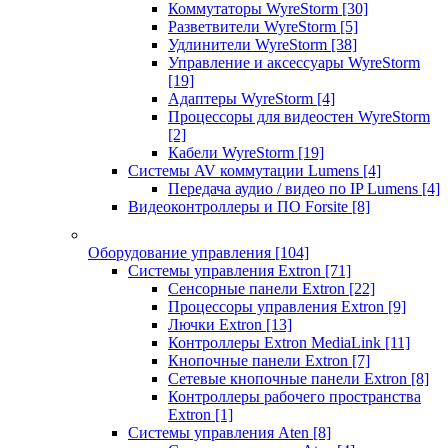
Коммутаторы WyreStorm
[30]
Разветвители WyreStorm
[5]
Удлинители WyreStorm
[38]
Управление и аксессуары WyreStorm
[19]
Адаптеры WyreStorm
[4]
Процессоры для видеостен WyreStorm
[2]
Кабели WyreStorm
[19]
Системы AV коммутации Lumens
[4]
Передача аудио / видео по IP Lumens
[4]
Видеоконтроллеры и ПО Forsite
[8]
Оборудование управления
[104]
Системы управления Extron
[71]
Сенсорные панели Extron
[22]
Процессоры управления Extron
[9]
Лючки Extron
[13]
Контроллеры Extron MediaLink
[11]
Кнопочные панели Extron
[7]
Сетевые кнопочные панели Extron
[8]
Контроллеры рабочего пространства
Extron
[1]
Системы управления Aten
[8]