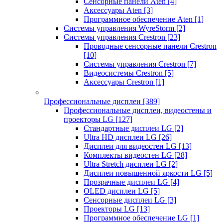
Сенсорные панели Aten
[4]
Аксессуары Aten
[3]
Программное обеспечение Aten
[1]
Системы управления WyreStorm
[2]
Системы управления Crestron
[23]
Проводные сенсорные панели Crestron
[10]
Системы управления Crestron
[7]
Видеосистемы Crestron
[5]
Аксессуары Crestron
[1]
Профессиональные дисплеи
[389]
Профессиональные дисплеи, видеостены и
проекторы LG
[127]
Стандартные дисплеи LG
[2]
Ultra HD дисплеи LG
[26]
Дисплеи для видеостен LG
[13]
Комплекты видеостен LG
[28]
Ultra Stretch дисплеи LG
[2]
Дисплеи повышенной яркости LG
[5]
Прозрачные дисплеи LG
[4]
OLED дисплеи LG
[5]
Сенсорные дисплеи LG
[3]
Проекторы LG
[13]
Программное обеспечение LG
[1]