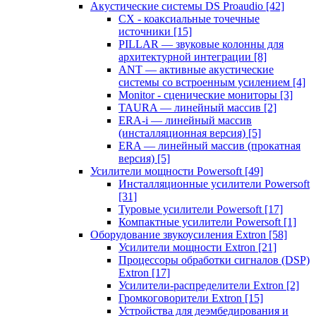
Акустические системы DS Proaudio
[42]
CX - коаксиальные точечные
источники
[15]
PILLAR — звуковые колонны для
архитектурной интеграции
[8]
ANT — активные акустические
системы со встроенным усилением
[4]
Monitor - сценические мониторы
[3]
TAURA — линейный массив
[2]
ERA-i — линейный массив
(инсталляционная версия)
[5]
ERA — линейный массив (прокатная
версия)
[5]
Усилители мощности Powersoft
[49]
Инсталляционные усилители Powersoft
[31]
Туровые усилители Powersoft
[17]
Компактные усилители Powersoft
[1]
Оборудование звукоусиления Extron
[58]
Усилители мощности Extron
[21]
Процессоры обработки сигналов (DSP)
Extron
[17]
Усилители-распределители Extron
[2]
Громкоговорители Extron
[15]
Устройства для деэмбедирования и