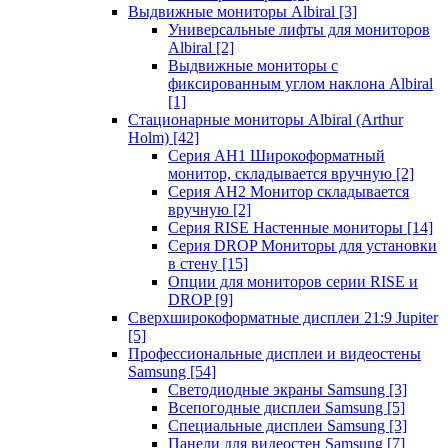
Выдвижные мониторы Albiral
[3]
Универсальные лифты для мониторов
Albiral
[2]
Выдвижные мониторы с
фиксированным углом наклона Albiral
[1]
Стационарные мониторы Albiral (Arthur
Holm)
[42]
Серия AH1 Широкоформатный
монитор, складывается вручную
[2]
Серия AH2 Монитор складывается
вручную
[2]
Серия RISE Настенные мониторы
[14]
Серия DROP Мониторы для установки
в стену
[15]
Опции для мониторов серии RISE и
DROP
[9]
Сверхширокоформатные дисплеи 21:9 Jupiter
[5]
Профессиональные дисплеи и видеостены
Samsung
[54]
Светодиодные экраны Samsung
[3]
Всепогодные дисплеи Samsung
[5]
Специальные дисплеи Samsung
[3]
Панели для видеостен Samsung
[7]