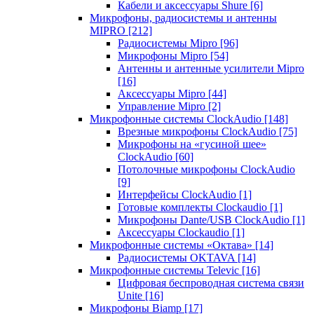
Кабели и аксессуары Shure
[6]
Микрофоны, радиосистемы и антенны
MIPRO
[212]
Радиосистемы Mipro
[96]
Микрофоны Mipro
[54]
Антенны и антенные усилители Mipro
[16]
Аксессуары Mipro
[44]
Управление Mipro
[2]
Микрофонные системы ClockAudio
[148]
Врезные микрофоны ClockAudio
[75]
Микрофоны на «гусиной шее»
ClockAudio
[60]
Потолочные микрофоны ClockAudio
[9]
Интерфейсы ClockAudio
[1]
Готовые комплекты Clockaudio
[1]
Микрофоны Dante/USB ClockAudio
[1]
Аксессуары Clockaudio
[1]
Микрофонные системы «Октава»
[14]
Радиосистемы OKTAVA
[14]
Микрофонные системы Televic
[16]
Цифровая беспроводная система связи
Unite
[16]
Микрофоны Biamp
[17]