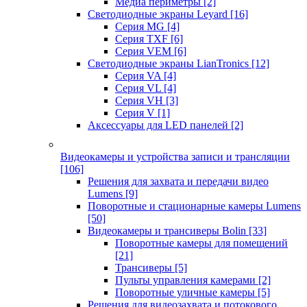
Медиа периметры
[2]
Светодиодные экраны Leyard
[16]
Серия MG
[4]
Серия TXF
[6]
Серия VEM
[6]
Светодиодные экраны LianTronics
[12]
Серия VA
[4]
Серия VL
[4]
Серия VH
[3]
Серия V
[1]
Аксессуары для LED панелей
[2]
Видеокамеры и устройства записи и трансляции
[106]
Решения для захвата и передачи видео
Lumens
[9]
Поворотные и стационарные камеры Lumens
[50]
Видеокамеры и трансиверы Bolin
[33]
Поворотные камеры для помещений
[21]
Трансиверы
[5]
Пульты управления камерами
[2]
Поворотные уличные камеры
[5]
Решения для видеозахвата и потокового