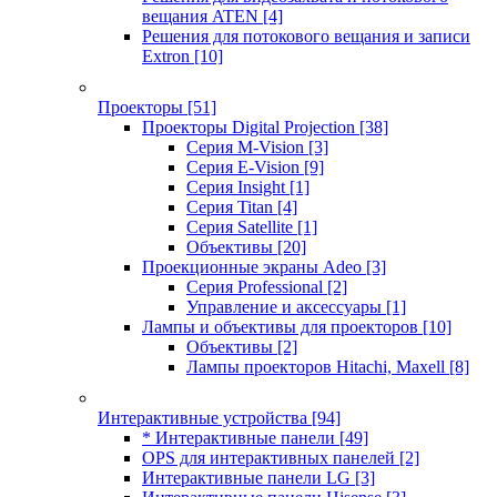
вещания ATEN
[4]
Решения для потокового вещания и записи
Extron
[10]
Проекторы
[51]
Проекторы Digital Projection
[38]
Серия M-Vision
[3]
Серия E-Vision
[9]
Серия Insight
[1]
Серия Titan
[4]
Серия Satellite
[1]
Объективы
[20]
Проекционные экраны Adeo
[3]
Серия Professional
[2]
Управление и аксессуары
[1]
Лампы и объективы для проекторов
[10]
Объективы
[2]
Лампы проекторов Hitachi, Maxell
[8]
Интерактивные устройства
[94]
* Интерактивные панели
[49]
OPS для интерактивных панелей
[2]
Интерактивные панели LG
[3]