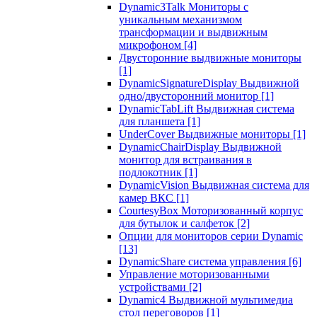
Dynamic3Talk Мониторы с
уникальным механизмом
трансформации и выдвижным
микрофоном
[4]
Двусторонние выдвижные мониторы
[1]
DynamicSignatureDisplay Выдвижной
одно/двусторонний монитор
[1]
DynamicTabLift Выдвижная система
для планшета
[1]
UnderCover Выдвижные мониторы
[1]
DynamicChairDisplay Выдвижной
монитор для встраивания в
подлокотник
[1]
DynamicVision Выдвижная система для
камер ВКС
[1]
CourtesyBox Моторизованный корпус
для бутылок и салфеток
[2]
Опции для мониторов серии Dynamic
[13]
DynamicShare система управления
[6]
Управление моторизованными
устройствами
[2]
Dynamic4 Выдвижной мультимедиа
стол переговоров
[1]