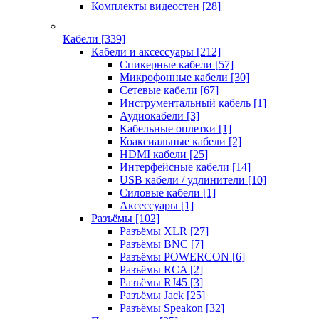
Комплекты видеостен
[28]
Кабели
[339]
Кабели и аксессуары
[212]
Спикерные кабели
[57]
Микрофонные кабели
[30]
Сетевые кабели
[67]
Инструментальный кабель
[1]
Аудиокабели
[3]
Кабельные оплетки
[1]
Коаксиальные кабели
[2]
HDMI кабели
[25]
Интерфейсные кабели
[14]
USB кабели / удлинители
[10]
Силовые кабели
[1]
Аксессуары
[1]
Разъёмы
[102]
Разъёмы XLR
[27]
Разъёмы BNC
[7]
Разъёмы POWERCON
[6]
Разъёмы RCA
[2]
Разъёмы RJ45
[3]
Разъёмы Jack
[25]
Разъёмы Speakon
[32]