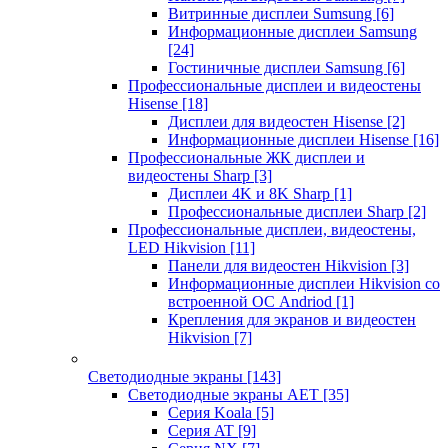
Витринные дисплеи Sumsung
[6]
Информационные дисплеи Samsung
[24]
Гостиничные дисплеи Samsung
[6]
Профессиональные дисплеи и видеостены
Hisense
[18]
Дисплеи для видеостен Hisense
[2]
Информационные дисплеи Hisense
[16]
Профессиональные ЖК дисплеи и
видеостены Sharp
[3]
Дисплеи 4K и 8K Sharp
[1]
Профессиональные дисплеи Sharp
[2]
Профессиональные дисплеи, видеостены,
LED Hikvision
[11]
Панели для видеостен Hikvision
[3]
Информационные дисплеи Hikvision со
встроенной ОС Andriod
[1]
Крепления для экранов и видеостен
Hikvision
[7]
Светодиодные экраны
[143]
Светодиодные экраны AET
[35]
Cерия Koala
[5]
Серия AT
[9]