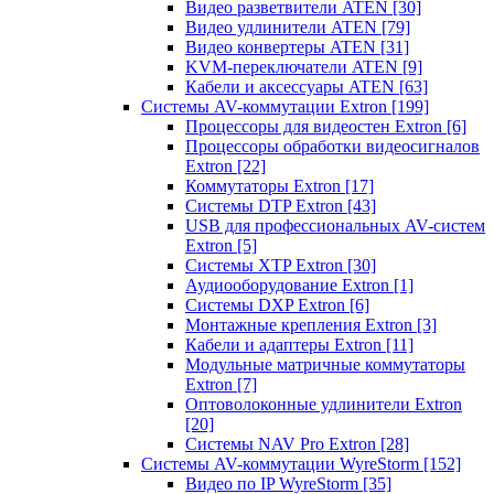
Видео разветвители ATEN
[30]
Видео удлинители ATEN
[79]
Видео конвертеры ATEN
[31]
KVM-переключатели ATEN
[9]
Кабели и аксессуары ATEN
[63]
Системы AV-коммутации Extron
[199]
Процессоры для видеостен Extron
[6]
Процессоры обработки видеосигналов
Extron
[22]
Коммутаторы Extron
[17]
Системы DTP Extron
[43]
USB для профессиональных AV-систем
Extron
[5]
Системы XTP Extron
[30]
Аудиооборудование Extron
[1]
Системы DXP Extron
[6]
Монтажные крепления Extron
[3]
Кабели и адаптеры Extron
[11]
Модульные матричные коммутаторы
Extron
[7]
Оптоволоконные удлинители Extron
[20]
Системы NAV Pro Extron
[28]
Системы AV-коммутации WyreStorm
[152]
Видео по IP WyreStorm
[35]