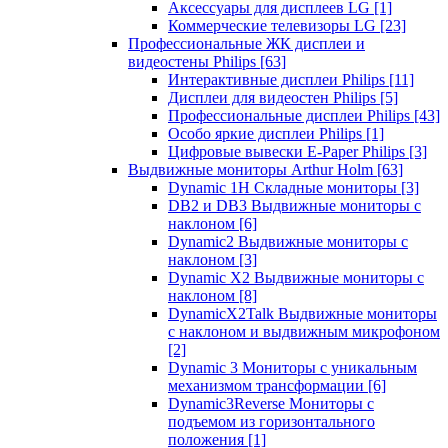
Аксессуары для дисплеев LG
[1]
Коммерческие телевизоры LG
[23]
Профессиональные ЖК дисплеи и
видеостены Philips
[63]
Интерактивные дисплеи Philips
[11]
Дисплеи для видеостен Philips
[5]
Профессиональные дисплеи Philips
[43]
Особо яркие дисплеи Philips
[1]
Цифровые вывески E-Paper Philips
[3]
Выдвижные мониторы Arthur Holm
[63]
Dynamic 1Н Складные мониторы
[3]
DB2 и DB3 Выдвижные мониторы с
наклоном
[6]
Dynamic2 Выдвижные мониторы с
наклоном
[3]
Dynamic X2 Выдвижные мониторы с
наклоном
[8]
DynamicX2Talk Выдвижные мониторы
с наклоном и выдвижным микрофоном
[2]
Dynamic 3 Мониторы с уникальным
механизмом трансформации
[6]
Dynamic3Reverse Мониторы с
подъемом из горизонтального
положения
[1]