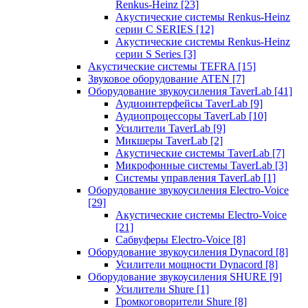
Renkus-Heinz
[23]
Акустические системы Renkus-Heinz
серии C SERIES
[12]
Акустические системы Renkus-Heinz
серии S Series
[3]
Акустические системы TEFRA
[15]
Звуковое оборудование ATEN
[7]
Оборудование звукоусиления TaverLab
[41]
Аудиоинтерфейсы TaverLab
[9]
Аудиопроцессоры TaverLab
[10]
Усилители TaverLab
[9]
Микшеры TaverLab
[2]
Акустические системы TaverLab
[7]
Микрофонные системы TaverLab
[3]
Системы управления TaverLab
[1]
Оборудование звукоусиления Electro-Voice
[29]
Акустические системы Electro-Voice
[21]
Сабвуферы Electro-Voice
[8]
Оборудование звукоусиления Dynacord
[8]
Усилители мощности Dynacord
[8]
Оборудование звукоусиления SHURE
[9]
Усилители Shure
[1]
Громкоговорители Shure
[8]