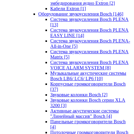
эмбедирования аудио Extron
[2]
Кабели Extron
[1]
Оборудование звукоусиления Bosch
[146]
Система звукоусиления Bosch PLENA
[13]
Система звукоусиления Bosch PLENA
EASY LINE
[14]
Система звукоусиления Bosch PLENA-
All-in-One
[5]
Система звукоусиления Bosch PLENA
Matrix
[5]
Система звукоусиления Bosch PLENA
VOICE ALARM SYSTEM
[8]
Музыкальные акустические системы
Bosch LB6/ LC6/ LP6
[10]
Корпусные громкоговорители Bosch
[37]
Звуковые колонки Bosch
[2]
Звуковые колонки Bosch серии XLA
3200
[3]
Активные акустические системы
"Линейный массив" Bosch
[4]
Панельные громкоговорители Bosch
[4]
Потолочные громкоговорители Bosch