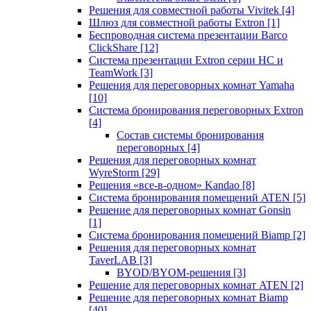
Решения для совместной работы Vivitek
[4]
Шлюз для совместной работы Extron
[1]
Беспроводная система презентации Barco
ClickShare
[12]
Система презентации Extron серии HC и
TeamWork
[3]
Решения для переговорных комнат Yamaha
[10]
Система бронирования переговорных Extron
[4]
Состав системы бронирования
переговорных
[4]
Решения для переговорных комнат
WyreStorm
[29]
Решения «все-в-одном» Kandao
[8]
Система бронирования помещений ATEN
[5]
Решение для переговорных комнат Gonsin
[1]
Система бронирования помещений Biamp
[2]
Решения для переговорных комнат
TaverLAB
[3]
BYOD/BYOM-решения
[3]
Решение для переговорных комнат ATEN
[2]
Решение для переговорных комнат Biamp
[40]