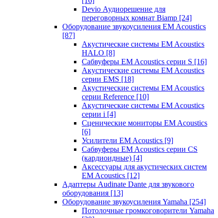
[16]
Devio Аудиорешение для
переговорных комнат Biamp
[24]
Оборудование звукоусиления EM Acoustics
[87]
Акустические системы EM Acoustics
HALO
[8]
Сабвуферы EM Acoustics серии S
[16]
Акустические системы EM Acoustics
серии EMS
[18]
Акустические системы EM Acoustics
серии Reference
[10]
Акустические системы EM Acoustics
серии i
[4]
Сценические мониторы EM Acoustics
[6]
Усилители EM Acoustics
[9]
Сабвуферы EM Acoustics серии CS
(кардиоидные)
[4]
Аксессуары для акустических систем
EM Acoustics
[12]
Адаптеры Audinate Dante для звукового
оборудования
[13]
Оборудование звукоусиления Yamaha
[254]
Потолочные громкоговорители Yamaha