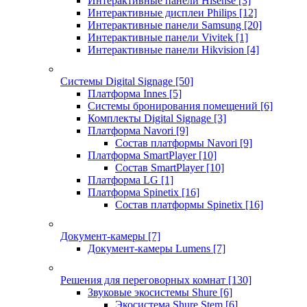
Интерактивные панели Hisense
[3]
Интерактивные дисплеи Philips
[12]
Интерактивные панели Samsung
[20]
Интерактивные панели Vivitek
[1]
Интерактивные панели Hikvision
[4]
Системы Digital Signage
[50]
Платформа Innes
[5]
Системы бронирования помещений
[6]
Комплекты Digital Signage
[3]
Платформа Navori
[9]
Состав платформы Navori
[9]
Платформа SmartPlayer
[10]
Состав SmartPlayer
[10]
Платформа LG
[1]
Платформа Spinetix
[16]
Состав платформы Spinetix
[16]
Документ-камеры
[7]
Документ-камеры Lumens
[7]
Решения для переговорных комнат
[130]
Звуковые экосистемы Shure
[6]
Экосистема Shure Stem
[6]