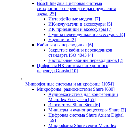
Bosch Integrus Цифровая система
синхронного перевода и распределения
звука
[25]
Интерфейсные модули
[7]
ИК-излучатели и аксессуары
[5]
ИК-приемники и аксессуары
[7]
Пульты переводчиков и аксессуары
[4]
Наушники
[2]
Кабины для переводчика
[6]
Закрытые кабины переводчиков
стандарта ISO 4043
[4]
Настольные кабины переводчиков
[2]
Цифровая ИК система синхронного
перевода Gonsin
[10]
Микрофонные системы и микрофоны
[1054]
Микрофоны, радиосистемы Shure
[630]
Аудиоэкосистема для конференций
Microflex Ecosystem
[55]
Экосистема Shure Stem
[6]
Микшеры и аудиопроцессоры Shure
[2]
Цифровая система Shure Axient Digital
[59]
Микрофоны Shure серии Microflex