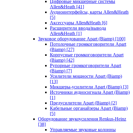
Цифровые микшерные системы
Allen&Heath
[41]
Аудиоинтерфейсы, карты Allen&Heath
[5]
Аксессуары Allen&Heath
[6]
Расширители ввода/вывода
Allen&Heath
[1]
Звуковое оборудование Apart (Biamp)
[100]
Потолочные громкоговорители Apart
(Biamp)
[27]
Корпусные громкоговорители Apart
(Biamp)
[42]
Рупорные громкоговорители Apart
(Biamp)
[7]
Усилители мощности Apart (Biamp)
[13]
Микшеры-усилители Apart (Biamp)
[3]
Источники аудиосигнала Apart (Biamp)
[1]
Предусилители Apart (Biamp)
[2]
Кабельные органайзеры Apart (Biamp)
[5]
Оборудование звукоусиления Renkus-Heinz
[38]
Управляемые звуковые колонны