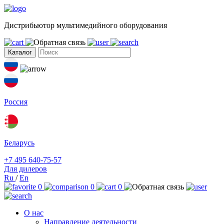
Дистрибьютор мультимедийного оборудования
Каталог
Россия
Беларусь
+7 495 640-75-57
Для дилеров
Ru
/
En
0
0
0
О нас
Направление деятельности