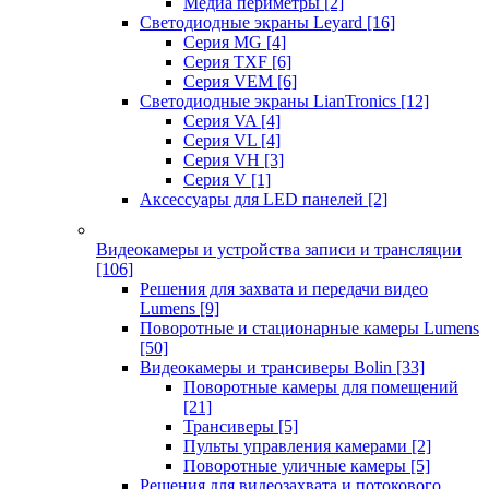
Медиа периметры
[2]
Светодиодные экраны Leyard
[16]
Серия MG
[4]
Серия TXF
[6]
Серия VEM
[6]
Светодиодные экраны LianTronics
[12]
Серия VA
[4]
Серия VL
[4]
Серия VH
[3]
Серия V
[1]
Аксессуары для LED панелей
[2]
Видеокамеры и устройства записи и трансляции
[106]
Решения для захвата и передачи видео
Lumens
[9]
Поворотные и стационарные камеры Lumens
[50]
Видеокамеры и трансиверы Bolin
[33]
Поворотные камеры для помещений
[21]
Трансиверы
[5]
Пульты управления камерами
[2]
Поворотные уличные камеры
[5]
Решения для видеозахвата и потокового