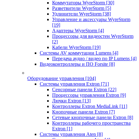
Коммутаторы WyreStorm
[30]
Разветвители WyreStorm
[5]
Удлинители WyreStorm
[38]
Управление и аксессуары WyreStorm
[19]
Адаптеры WyreStorm
[4]
Процессоры для видеостен WyreStorm
[2]
Кабели WyreStorm
[19]
Системы AV коммутации Lumens
[4]
Передача аудио / видео по IP Lumens
[4]
Видеоконтроллеры и ПО Forsite
[8]
Оборудование управления
[104]
Системы управления Extron
[71]
Сенсорные панели Extron
[22]
Процессоры управления Extron
[9]
Лючки Extron
[13]
Контроллеры Extron MediaLink
[11]
Кнопочные панели Extron
[7]
Сетевые кнопочные панели Extron
[8]
Контроллеры рабочего пространства
Extron
[1]
Системы управления Aten
[8]