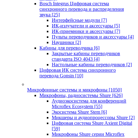
Bosch Integrus Цифровая система
синхронного перевода и распределения
звука
[25]
Интерфейсные модули
[7]
ИК-излучатели и аксессуары
[5]
ИК-приемники и аксессуары
[7]
Пульты переводчиков и аксессуары
[4]
Наушники
[2]
Кабины для переводчика
[6]
Закрытые кабины переводчиков
стандарта ISO 4043
[4]
Настольные кабины переводчиков
[2]
Цифровая ИК система синхронного
перевода Gonsin
[10]
Микрофонные системы и микрофоны
[1050]
Микрофоны, радиосистемы Shure
[626]
Аудиоэкосистема для конференций
Microflex Ecosystem
[55]
Экосистема Shure Stem
[6]
Микшеры и аудиопроцессоры Shure
[2]
Цифровая система Shure Axient Digital
[59]
Микрофоны Shure серии Microflex