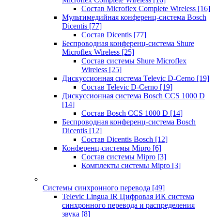
Состав Microflex Complete Wireless
[16]
Мультимедийная конференц-система Bosch
Dicentis
[77]
Состав Dicentis
[77]
Беспроводная конференц-система Shure
Microflex Wireless
[25]
Состав системы Shure Microflex
Wireless
[25]
Дискуссионная система Televic D-Cerno
[19]
Состав Televic D-Cerno
[19]
Дискуссионная система Bosch CCS 1000 D
[14]
Состав Bosch CCS 1000 D
[14]
Беспроводная конференц-система Bosch
Dicentis
[12]
Состав Dicentis Bosch
[12]
Конференц-системы Mipro
[6]
Состав системы Mipro
[3]
Комплекты системы Mipro
[3]
Системы синхронного перевода
[49]
Televic Lingua IR Цифровая ИК система
синхронного перевода и распределения
звука
[8]