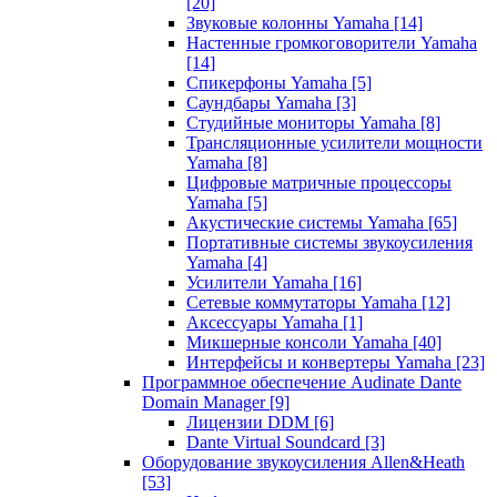
[20]
Звуковые колонны Yamaha
[14]
Настенные громкоговорители Yamaha
[14]
Спикерфоны Yamaha
[5]
Саундбары Yamaha
[3]
Студийные мониторы Yamaha
[8]
Трансляционные усилители мощности
Yamaha
[8]
Цифровые матричные процессоры
Yamaha
[5]
Акустические системы Yamaha
[65]
Портативные системы звукоусиления
Yamaha
[4]
Усилители Yamaha
[16]
Сетевые коммутаторы Yamaha
[12]
Аксессуары Yamaha
[1]
Микшерные консоли Yamaha
[40]
Интерфейсы и конвертеры Yamaha
[23]
Программное обеспечение Audinate Dante
Domain Manager
[9]
Лицензии DDM
[6]
Dante Virtual Soundcard
[3]
Оборудование звукоусиления Allen&Heath
[53]