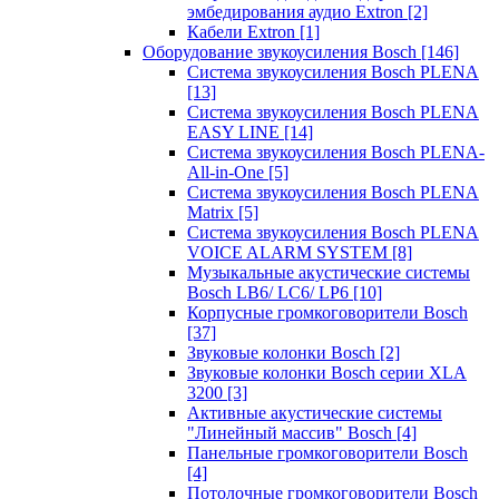
эмбедирования аудио Extron
[2]
Кабели Extron
[1]
Оборудование звукоусиления Bosch
[146]
Система звукоусиления Bosch PLENA
[13]
Система звукоусиления Bosch PLENA
EASY LINE
[14]
Система звукоусиления Bosch PLENA-
All-in-One
[5]
Система звукоусиления Bosch PLENA
Matrix
[5]
Система звукоусиления Bosch PLENA
VOICE ALARM SYSTEM
[8]
Музыкальные акустические системы
Bosch LB6/ LC6/ LP6
[10]
Корпусные громкоговорители Bosch
[37]
Звуковые колонки Bosch
[2]
Звуковые колонки Bosch серии XLA
3200
[3]
Активные акустические системы
"Линейный массив" Bosch
[4]
Панельные громкоговорители Bosch
[4]
Потолочные громкоговорители Bosch