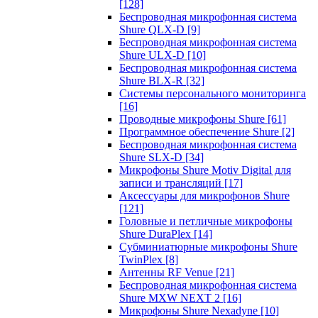
[128]
Беспроводная микрофонная система
Shure QLX-D
[9]
Беспроводная микрофонная система
Shure ULX-D
[10]
Беспроводная микрофонная система
Shure BLX-R
[32]
Системы персонального мониторинга
[16]
Проводные микрофоны Shure
[61]
Программное обеспечение Shure
[2]
Беспроводная микрофонная система
Shure SLX-D
[34]
Микрофоны Shure Motiv Digital для
записи и трансляций
[17]
Аксессуары для микрофонов Shure
[121]
Головные и петличные микрофоны
Shure DuraPlex
[14]
Субминиатюрные микрофоны Shure
TwinPlex
[8]
Антенны RF Venue
[21]
Беспроводная микрофонная система
Shure MXW NEXT 2
[16]
Микрофоны Shure Nexadyne
[10]