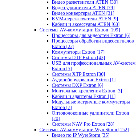
Видео разветвители ATEN
[30]
Видео удлинители ATEN
[79]
Видео конвертеры ATEN
[31]
KVM-переключатели ATEN
[9]
Кабели и аксессуары ATEN
[63]
Системы AV-коммутации Extron
[199]
Процессоры для видеостен Extron
[6]
Процессоры обработки видеосигналов
Extron
[22]
Коммутаторы Extron
[17]
Системы DTP Extron
[43]
USB для профессиональных AV-систем
Extron
[5]
Системы XTP Extron
[30]
Аудиооборудование Extron
[1]
Системы DXP Extron
[6]
Монтажные крепления Extron
[3]
Кабели и адаптеры Extron
[11]
Модульные матричные коммутаторы
Extron
[7]
Оптоволоконные удлинители Extron
[20]
Системы NAV Pro Extron
[28]
Системы AV-коммутации WyreStorm
[152]
Видео по IP WyreStorm
[35]