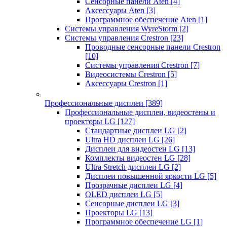
Сенсорные панели Aten
[4]
Аксессуары Aten
[3]
Программное обеспечение Aten
[1]
Системы управления WyreStorm
[2]
Системы управления Crestron
[23]
Проводные сенсорные панели Crestron
[10]
Системы управления Crestron
[7]
Видеосистемы Crestron
[5]
Аксессуары Crestron
[1]
Профессиональные дисплеи
[389]
Профессиональные дисплеи, видеостены и
проекторы LG
[127]
Стандартные дисплеи LG
[2]
Ultra HD дисплеи LG
[26]
Дисплеи для видеостен LG
[13]
Комплекты видеостен LG
[28]
Ultra Stretch дисплеи LG
[2]
Дисплеи повышенной яркости LG
[5]
Прозрачные дисплеи LG
[4]
OLED дисплеи LG
[5]
Сенсорные дисплеи LG
[3]
Проекторы LG
[13]
Программное обеспечение LG
[1]