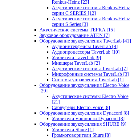
Renkus-Heinz
[23]
Акустические системы Renkus-Heinz
серии C SERIES
[12]
Акустические системы Renkus-Heinz
серии S Series
[3]
Акустические системы TEFRA
[15]
Звуковое оборудование ATEN
[7]
Оборудование звукоусиления TaverLab
[41]
Аудиоинтерфейсы TaverLab
[9]
Аудиопроцессоры TaverLab
[10]
Усилители TaverLab
[9]
Микшеры TaverLab
[2]
Акустические системы TaverLab
[7]
Микрофонные системы TaverLab
[3]
Системы управления TaverLab
[1]
Оборудование звукоусиления Electro-Voice
[29]
Акустические системы Electro-Voice
[21]
Сабвуферы Electro-Voice
[8]
Оборудование звукоусиления Dynacord
[8]
Усилители мощности Dynacord
[8]
Оборудование звукоусиления SHURE
[9]
Усилители Shure
[1]
Громкоговорители Shure
[8]