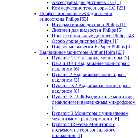
Аксессуары для дисплеев LG
[1]
Коммерческие телевизоры LG
[23]
Профессиональные ЖК дисплеи и
видеостены Philips
[63]
Интерактивные дисплеи Philips
[11]
Дисплеи для видеостен Philips
[5]
Профессиональные дисплеи Philips
[43]
Особо яркие дисплеи Philips
[1]
Цифровые вывески E-Paper Philips
[3]
Выдвижные мониторы Arthur Holm
[63]
Dynamic 1Н Складные мониторы
[3]
DB2 и DB3 Выдвижные мониторы с
наклоном
[6]
Dynamic2 Выдвижные мониторы с
наклоном
[3]
Dynamic X2 Выдвижные мониторы с
наклоном
[8]
DynamicX2Talk Выдвижные мониторы
с наклоном и выдвижным микрофоном
[2]
Dynamic 3 Мониторы с уникальным
механизмом трансформации
[6]
Dynamic3Reverse Мониторы с
подъемом из горизонтального
положения
[1]