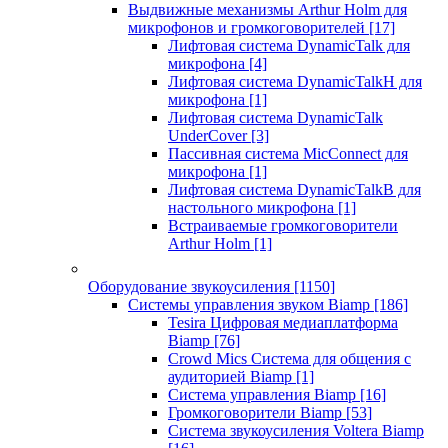
Выдвижные механизмы Arthur Holm для
микрофонов и громкоговорителей
[17]
Лифтовая система DynamicTalk для
микрофона
[4]
Лифтовая система DynamicTalkH для
микрофона
[1]
Лифтовая система DynamicTalk
UnderCover
[3]
Пассивная система MicConnect для
микрофона
[1]
Лифтовая система DynamicTalkB для
настольного микрофона
[1]
Встраиваемые громкоговорители
Arthur Holm
[1]
Оборудование звукоусиления
[1150]
Системы управления звуком Biamp
[186]
Tesira Цифровая медиаплатформа
Biamp
[76]
Crowd Mics Система для общения с
аудиторией Biamp
[1]
Система управления Biamp
[16]
Громкоговорители Biamp
[53]
Система звукоусиления Voltera Biamp