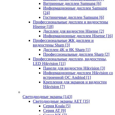
Витринные дисплеи Sumsung
[6]
Информационные дисплеи Samsung
[24]
Гостиничные дисплеи Samsung
[6]
Профессиональные дисплеи и видеостены
Hisense
[18]
Дисплеи для видеостен Hisense
[2]
Информационные дисплеи Hisense
[16]
Профессиональные ЖК дисплеи и
видеостены Sharp
[3]
Дисплеи 4K и 8K Sharp
[1]
Профессиональные дисплеи Sharp
[2]
Профессиональные дисплеи, видеостены,
LED Hikvision
[11]
Панели для видеостен Hikvision
[3]
Информационные дисплеи Hikvision со
встроенной ОС Andriod
[1]
Крепления для экранов и видеостен
Hikvision
[7]
Светодиодные экраны
[143]
Светодиодные экраны AET
[35]
Cерия Koala
[5]
Серия AT
[9]