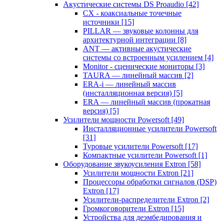
Акустические системы DS Proaudio
[42]
CX - коаксиальные точечные
источники
[15]
PILLAR — звуковые колонны для
архитектурной интеграции
[8]
ANT — активные акустические
системы со встроенным усилением
[4]
Monitor - сценические мониторы
[3]
TAURA — линейный массив
[2]
ERA-i — линейный массив
(инсталляционная версия)
[5]
ERA — линейный массив (прокатная
версия)
[5]
Усилители мощности Powersoft
[49]
Инсталляционные усилители Powersoft
[31]
Туровые усилители Powersoft
[17]
Компактные усилители Powersoft
[1]
Оборудование звукоусиления Extron
[58]
Усилители мощности Extron
[21]
Процессоры обработки сигналов (DSP)
Extron
[17]
Усилители-распределители Extron
[2]
Громкоговорители Extron
[15]
Устройства для деэмбедирования и