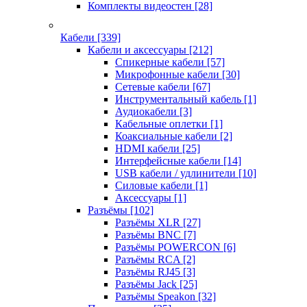
Комплекты видеостен
[28]
Кабели
[339]
Кабели и аксессуары
[212]
Спикерные кабели
[57]
Микрофонные кабели
[30]
Сетевые кабели
[67]
Инструментальный кабель
[1]
Аудиокабели
[3]
Кабельные оплетки
[1]
Коаксиальные кабели
[2]
HDMI кабели
[25]
Интерфейсные кабели
[14]
USB кабели / удлинители
[10]
Силовые кабели
[1]
Аксессуары
[1]
Разъёмы
[102]
Разъёмы XLR
[27]
Разъёмы BNC
[7]
Разъёмы POWERCON
[6]
Разъёмы RCA
[2]
Разъёмы RJ45
[3]
Разъёмы Jack
[25]
Разъёмы Speakon
[32]