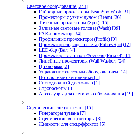
Световое оборудование
[243]
Гибридные прожекторы BeamSpotWash
[31]
Прожекторы с узким лучом (Beam)
[26]
Точечные прожекторы (Spot)
[15]
Заливные световые головы (Wash)
[39]
PAR-прожектор
[34]
Профильные прожекторы (Profile)
[9]
Прожектор следящего света (FollowSpot)
[2]
LED-бар (Bar)
[4]
Прожекторы с линзой Френеля (Fresnel)
[14]
Линейные прожекторы (Wall Washer)
[24]
Циклорама
[2]
Управление световым оборудованием
[14]
Потолочные светильники
[1]
Светодиодный диско-шар
[1]
Стробоскопы
[8]
Аксессуары для светового оборудования
[19]
Сценические спецэффекты
[15]
Генераторы тумана
[7]
Сценические вентиляторы
[3]
Жидкости для спецэффектов
[5]