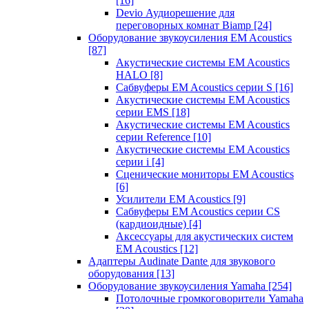
[16]
Devio Аудиорешение для
переговорных комнат Biamp
[24]
Оборудование звукоусиления EM Acoustics
[87]
Акустические системы EM Acoustics
HALO
[8]
Сабвуферы EM Acoustics серии S
[16]
Акустические системы EM Acoustics
серии EMS
[18]
Акустические системы EM Acoustics
серии Reference
[10]
Акустические системы EM Acoustics
серии i
[4]
Сценические мониторы EM Acoustics
[6]
Усилители EM Acoustics
[9]
Сабвуферы EM Acoustics серии CS
(кардиоидные)
[4]
Аксессуары для акустических систем
EM Acoustics
[12]
Адаптеры Audinate Dante для звукового
оборудования
[13]
Оборудование звукоусиления Yamaha
[254]
Потолочные громкоговорители Yamaha