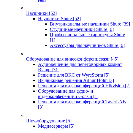
Наушники
[52]
Наушники Shure
[52]
Внутриканальные наушники Shure
[39]
Студийные наушники Shure
[6]
Профессиональные гарнитуры Shure
[1]
Аксессуары для наушников Shure
[6]
Оборудование для видеоконференцсвязи
[45]
Аудиорешение для переговорных комнат
Biamp
[31]
Решение для ВКС от WyreStorm
[5]
Выдвижные решения Arthur Holm
[3]
Решения для видеоконференций Hikvision
[2]
Оборудование для аудио- и
видеоконференций Gonsin
[1]
Решения для видеоконференций TaverLAB
[3]
Шоу-оборудование
[5]
Медиасерверы
[5]