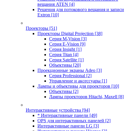
вещания ATEN
[4]
Решения для потокового вещания и записи
Extron
[10]
Проекторы
[51]
Проекторы Digital Projection
[38]
Серия M-Vision
[3]
Серия E-Vision
[9]
Серия Insight
[1]
Серия Titan
[4]
Серия Satellite
[1]
Объективы
[20]
Проекционные экраны Adeo
[3]
Серия Professional
[2]
Управление и аксессуары
[1]
Лампы и объективы для проекторов
[10]
Объективы
[2]
Лампы проекторов Hitachi, Maxell
[8]
Интерактивные устройства
[94]
* Интерактивные панели
[49]
OPS для интерактивных панелей
[2]
Интерактивные панели LG
[3]