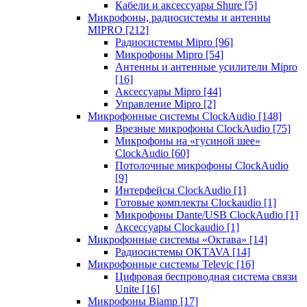
Кабели и аксессуары Shure
[5]
Микрофоны, радиосистемы и антенны
MIPRO
[212]
Радиосистемы Mipro
[96]
Микрофоны Mipro
[54]
Антенны и антенные усилители Mipro
[16]
Аксессуары Mipro
[44]
Управление Mipro
[2]
Микрофонные системы ClockAudio
[148]
Врезные микрофоны ClockAudio
[75]
Микрофоны на «гусиной шее»
ClockAudio
[60]
Потолочные микрофоны ClockAudio
[9]
Интерфейсы ClockAudio
[1]
Готовые комплекты Clockaudio
[1]
Микрофоны Dante/USB ClockAudio
[1]
Аксессуары Clockaudio
[1]
Микрофонные системы «Октава»
[14]
Радиосистемы OKTAVA
[14]
Микрофонные системы Televic
[16]
Цифровая беспроводная система связи
Unite
[16]
Микрофоны Biamp
[17]