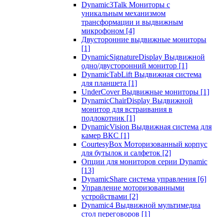
Dynamic3Talk Мониторы с
уникальным механизмом
трансформации и выдвижным
микрофоном
[4]
Двусторонние выдвижные мониторы
[1]
DynamicSignatureDisplay Выдвижной
одно/двусторонний монитор
[1]
DynamicTabLift Выдвижная система
для планшета
[1]
UnderCover Выдвижные мониторы
[1]
DynamicChairDisplay Выдвижной
монитор для встраивания в
подлокотник
[1]
DynamicVision Выдвижная система для
камер ВКС
[1]
CourtesyBox Моторизованный корпус
для бутылок и салфеток
[2]
Опции для мониторов серии Dynamic
[13]
DynamicShare система управления
[6]
Управление моторизованными
устройствами
[2]
Dynamic4 Выдвижной мультимедиа
стол переговоров
[1]