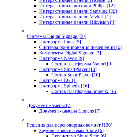
Интерактивные панели Hisense
[3]
Интерактивные дисплеи Philips
[12]
Интерактивные панели Samsung
[20]
Интерактивные панели Vivitek
[1]
Интерактивные панели Hikvision
[4]
Системы Digital Signage
[50]
Платформа Innes
[5]
Системы бронирования помещений
[6]
Комплекты Digital Signage
[3]
Платформа Navori
[9]
Состав платформы Navori
[9]
Платформа SmartPlayer
[10]
Состав SmartPlayer
[10]
Платформа LG
[1]
Платформа Spinetix
[16]
Состав платформы Spinetix
[16]
Документ-камеры
[7]
Документ-камеры Lumens
[7]
Решения для переговорных комнат
[130]
Звуковые экосистемы Shure
[6]
Экосистема Shure Stem
[6]