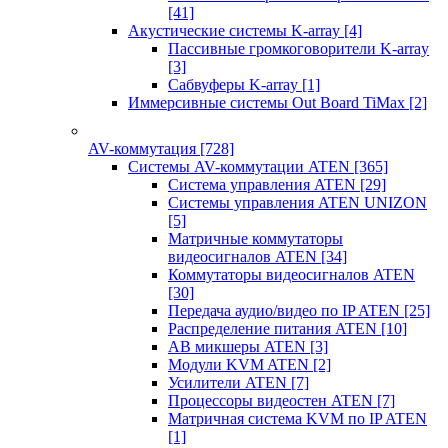
[41]
Акустические системы K-array
[4]
Пассивные громкоговорители K-array
[3]
Сабвуферы K-array
[1]
Иммерсивные системы Out Board TiMax
[2]
AV-коммутация
[728]
Системы AV-коммутации ATEN
[365]
Система управления ATEN
[29]
Системы управления ATEN UNIZON
[5]
Матричные коммутаторы
видеосигналов ATEN
[34]
Коммутаторы видеосигналов ATEN
[30]
Передача аудио/видео по IP ATEN
[25]
Распределение питания ATEN
[10]
АВ микшеры ATEN
[3]
Модули KVM ATEN
[2]
Усилители ATEN
[7]
Процессоры видеостен ATEN
[7]
Матричная система KVM по IP ATEN
[1]