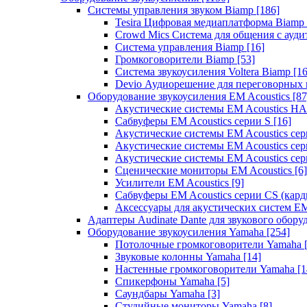
Системы управления звуком Biamp
[186]
Tesira Цифровая медиаплатформа Biamp
Crowd Mics Система для общения с ауд
Система управления Biamp
[16]
Громкоговорители Biamp
[53]
Система звукоусиления Voltera Biamp
[16
Devio Аудиорешение для переговорных
Оборудование звукоусиления EM Acoustics
[87
Акустические системы EM Acoustics 
Сабвуферы EM Acoustics серии S
[16]
Акустические системы EM Acoustics с
Акустические системы EM Acoustics сер
Акустические системы EM Acoustics сер
Сценические мониторы EM Acoustics
[6]
Усилители EM Acoustics
[9]
Сабвуферы EM Acoustics серии CS (кар
Аксессуары для акустических систем EM
Адаптеры Audinate Dante для звукового обор
Оборудование звукоусиления Yamaha
[254]
Потолочные громкоговорители Yamaha
Звуковые колонны Yamaha
[14]
Настенные громкоговорители Yamaha
[1
Спикерфоны Yamaha
[5]
Саундбары Yamaha
[3]
Студийные мониторы Yamaha
[8]