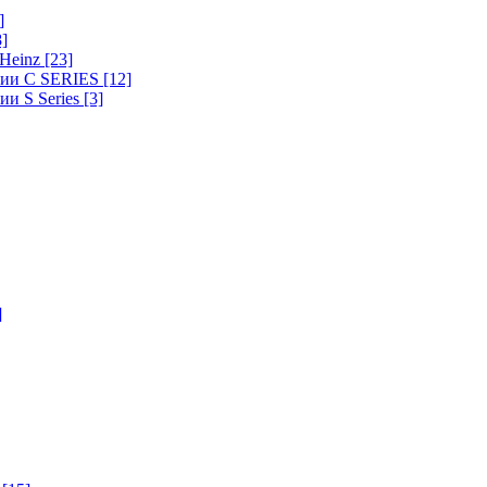
]
8]
-Heinz
[23]
ерии C SERIES
[12]
ии S Series
[3]
]