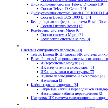
Дискуссионная система Televic D-Cerno
[19]
Состав Televic D-Cerno
[19]
Дискуссионная система Bosch CCS 1000 D
[14
Состав Bosch CCS 1000 D
[14]
Беспроводная конференц-система Bosch Dicen
Состав Dicentis Bosch
[12]
Конференц-системы Mipro
[6]
Состав системы Mipro
[3]
Комплекты системы Mipro
[3]
Системы синхронного перевода
[49]
Televic Lingua IR Цифровая ИК система синхр
Bosch Integrus Цифровая система синхронного
Интерфейсные модули
[7]
ИК-излучатели и аксессуары
[5]
ИК-приемники и аксессуары
[7]
Пульты переводчиков и аксессуары
[4]
Наушники
[2]
Кабины для переводчика
[6]
Закрытые кабины переводчиков стандар
Настольные кабины переводчиков
[2]
Цифровая ИК система синхронного перевода