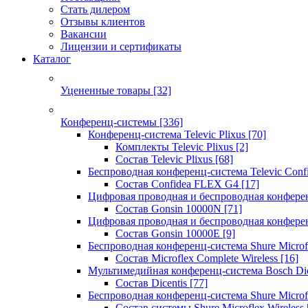
Стать дилером
Отзывы клиентов
Вакансии
Лицензии и сертификаты
Каталог
Уцененные товары
[32]
Конференц-системы
[336]
Конференц-система Televic Plixus
[70]
Комплекты Televic Plixus
[2]
Состав Televic Plixus
[68]
Беспроводная конференц-система Televic Con
Состав Confidea FLEX G4
[17]
Цифровая проводная и беспроводная конфере
Состав Gonsin 10000N
[71]
Цифровая проводная и беспроводная конфере
Состав Gonsin 10000E
[9]
Беспроводная конференц-система Shure Microfl
Состав Microflex Complete Wireless
[16]
Мультимедийная конференц-система Bosch Dic
Состав Dicentis
[77]
Беспроводная конференц-система Shure Microfl
Состав системы Shure Microflex Wireless