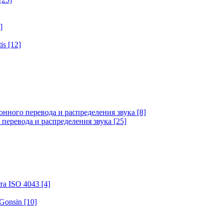
]
tis
[12]
онного перевода и распределения звука
[8]
 перевода и распределения звука
[25]
та ISO 4043
[4]
 Gonsin
[10]