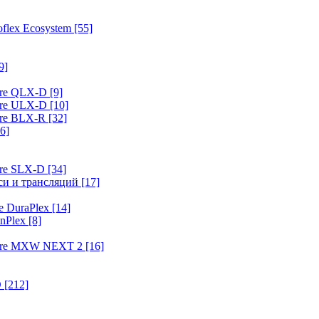
flex Ecosystem
[55]
9]
ure QLX-D
[9]
ure ULX-D
[10]
ure BLX-R
[32]
6]
ure SLX-D
[34]
иси и трансляций
[17]
e DuraPlex
[14]
nPlex
[8]
hure MXW NEXT 2
[16]
O
[212]