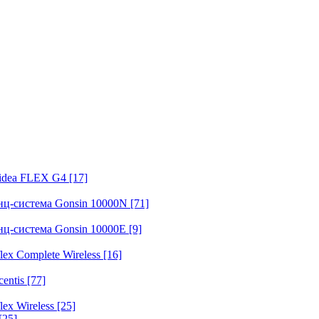
fidea FLEX G4
[17]
нц-система Gonsin 10000N
[71]
нц-система Gonsin 10000E
[9]
ex Complete Wireless
[16]
entis
[77]
ex Wireless
[25]
[25]