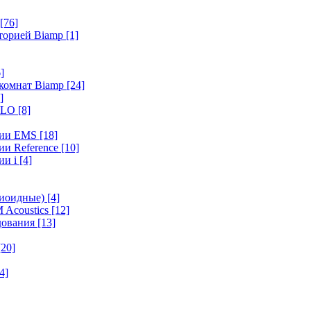
[76]
иторией Biamp
[1]
]
 комнат Biamp
[24]
]
HALO
[8]
ерии EMS
[18]
ии Reference
[10]
ии i
[4]
диоидные)
[4]
 Acoustics
[12]
удования
[13]
[20]
4]