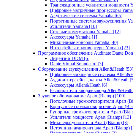
Трансляционные усилители мощности 
Цифровые матричные процессоры Yam
Акустические системы Yamaha
[65]
Портативные системы звукоусиления Y
Усилители Yamaha
[16]
Сетевые коммутаторы Yamaha
[12]
Аксессуары Yamaha
[1]
Микшерные консоли Yamaha
[40]
Интерфейсы и конвертеры Yamaha
[23]
Программное обеспечение Audinate Dante Do
Лицензии DDM
[6]
Dante Virtual Soundcard
[3]
Оборудование звукоусиления Allen&Heath
[53
Цифровые микшерные системы Allen&
Аудиоинтерфейсы, карты Allen&Heath
[
Аксессуары Allen&Heath
[6]
Расширители ввода/вывода Allen&Heat
Звуковое оборудование Apart (Biamp)
[100]
Потолочные громкоговорители Apart (B
Корпусные громкоговорители Apart (Bi
Рупорные громкоговорители Apart (Bia
Усилители мощности Apart (Biamp)
[13]
Микшеры-усилители Apart (Biamp)
[3]
Источники аудиосигнала Apart (Biamp)
[