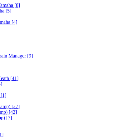
Yamaha
[8]
aha
[5]
amaha
[4]
main Manager
[9]
]
Heath
[41]
5]
h
[1]
iamp)
[27]
amp)
[42]
mp)
[7]
1]