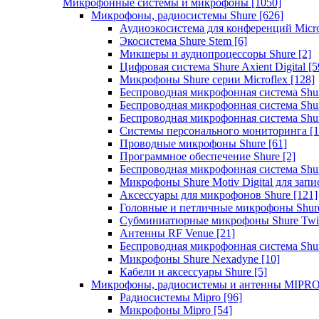
Микрофонные системы и микрофоны
[1050]
Микрофоны, радиосистемы Shure
[626]
Аудиоэкосистема для конференций Micro
Экосистема Shure Stem
[6]
Микшеры и аудиопроцессоры Shure
[2]
Цифровая система Shure Axient Digital
[5
Микрофоны Shure серии Microflex
[128]
Беспроводная микрофонная система Sh
Беспроводная микрофонная система Sh
Беспроводная микрофонная система Sh
Системы персонального мониторинга
[1
Проводные микрофоны Shure
[61]
Программное обеспечение Shure
[2]
Беспроводная микрофонная система Sh
Микрофоны Shure Motiv Digital для зап
Аксессуары для микрофонов Shure
[121]
Головные и петличные микрофоны Shur
Субминиатюрные микрофоны Shure Twi
Антенны RF Venue
[21]
Беспроводная микрофонная система S
Микрофоны Shure Nexadyne
[10]
Кабели и аксессуары Shure
[5]
Микрофоны, радиосистемы и антенны MIPR
Радиосистемы Mipro
[96]
Микрофоны Mipro
[54]