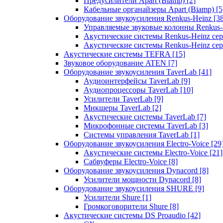
Предусилители Apart (Biamp)
[2]
Кабельные органайзеры Apart (Biamp)
[5
Оборудование звукоусиления Renkus-Heinz
[3
Управляемые звуковые колонны Renkus
Акустические системы Renkus-Heinz с
Акустические системы Renkus-Heinz сер
Акустические системы TEFRA
[15]
Звуковое оборудование ATEN
[7]
Оборудование звукоусиления TaverLab
[41]
Аудиоинтерфейсы TaverLab
[9]
Аудиопроцессоры TaverLab
[10]
Усилители TaverLab
[9]
Микшеры TaverLab
[2]
Акустические системы TaverLab
[7]
Микрофонные системы TaverLab
[3]
Системы управления TaverLab
[1]
Оборудование звукоусиления Electro-Voice
[29
Акустические системы Electro-Voice
[21]
Сабвуферы Electro-Voice
[8]
Оборудование звукоусиления Dynacord
[8]
Усилители мощности Dynacord
[8]
Оборудование звукоусиления SHURE
[9]
Усилители Shure
[1]
Громкоговорители Shure
[8]
Акустические системы DS Proaudio
[42]