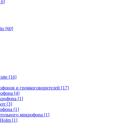
16]
dio
[60]
nite
[16]
офонов и громкоговорителей
[17]
крофона
[4]
икрофона
[1]
ver
[3]
рофона
[1]
стольного микрофона
[1]
r Holm
[1]