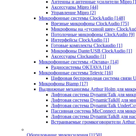
Антенны и антенные усилители Mipro
[
Аксессуары Mipro
[44]
Управление Mipro
[2]
Микрофонные системы ClockAudio
[148]
Врезные микрофоны ClockAudio
[75]
Микрофоны на «гусиной шее» ClockAu
Потолочные микрофоны ClockAudio
[9]
Интерфейсы ClockAudio
[1]
Готовые комплекты Clockaudio
[1]
Микрофоны Dante/USB ClockAudio
[1]
Аксессуары Clockaudio
[1]
Микрофонные системы «Октава»
[14]
Радиосистемы OKTAVA
[14]
Микрофонные системы Televic
[16]
Цифровая беспроводная система связи U
Микрофоны Biamp
[17]
Выдвижные механизмы Arthur Holm для микр
Лифтовая система DynamicTalk для ми
Лифтовая система DynamicTalkH для м
Лифтовая система DynamicTalk UnderCo
Пассивная система MicConnect для мик
Лифтовая система DynamicTalkB для на
Встраиваемые громкоговорители Arthu
Оборудование звукоусиления
[1150]