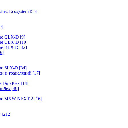
flex Ecosystem
[55]
9]
ure QLX-D
[9]
ure ULX-D
[10]
ure BLX-R
[32]
6]
ure SLX-D
[34]
иси и трансляций
[17]
e DuraPlex
[14]
nPlex
[39]
hure MXW NEXT 2
[16]
O
[212]