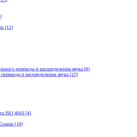
]
tis
[12]
онного перевода и распределения звука
[8]
 перевода и распределения звука
[25]
та ISO 4043
[4]
 Gonsin
[10]