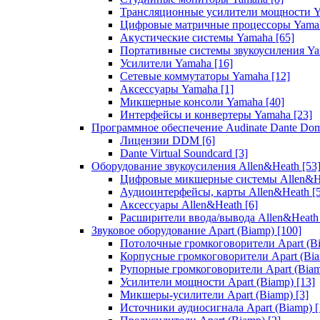
Трансляционные усилители мощности 
Цифровые матричные процессоры Yam
Акустические системы Yamaha
[65]
Портативные системы звукоусиления Y
Усилители Yamaha
[16]
Сетевые коммутаторы Yamaha
[12]
Аксессуары Yamaha
[1]
Микшерные консоли Yamaha
[40]
Интерфейсы и конвертеры Yamaha
[23]
Программное обеспечение Audinate Dante Do
Лицензии DDM
[6]
Dante Virtual Soundcard
[3]
Оборудование звукоусиления Allen&Heath
[53
Цифровые микшерные системы Allen&
Аудиоинтерфейсы, карты Allen&Heath
[
Аксессуары Allen&Heath
[6]
Расширители ввода/вывода Allen&Heat
Звуковое оборудование Apart (Biamp)
[100]
Потолочные громкоговорители Apart (B
Корпусные громкоговорители Apart (Bi
Рупорные громкоговорители Apart (Bia
Усилители мощности Apart (Biamp)
[13]
Микшеры-усилители Apart (Biamp)
[3]
Источники аудиосигнала Apart (Biamp)
[