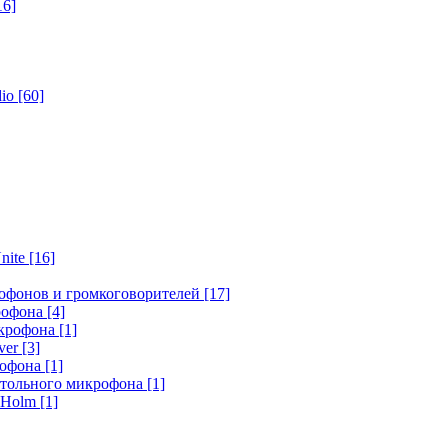
16]
dio
[60]
nite
[16]
офонов и громкоговорителей
[17]
крофона
[4]
икрофона
[1]
ver
[3]
рофона
[1]
стольного микрофона
[1]
r Holm
[1]