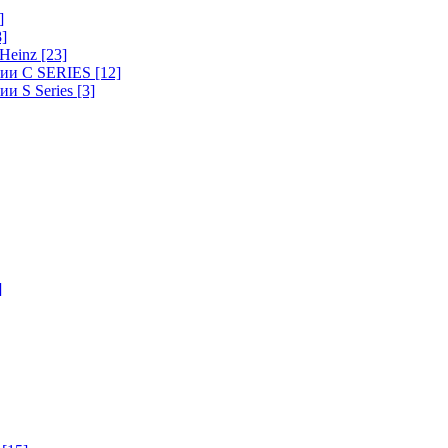
]
8]
-Heinz
[23]
ерии C SERIES
[12]
ии S Series
[3]
]