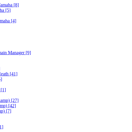
Yamaha
[8]
aha
[5]
amaha
[4]
main Manager
[9]
]
Heath
[41]
5]
h
[1]
iamp)
[27]
amp)
[42]
mp)
[7]
1]