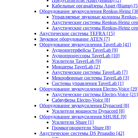
Предусилители Apart (Biamp)
[2]
Кабельные органайзеры Apart (Biamp)
[5
Оборудование звукоусиления Renkus-Heinz
[3
Управляемые звуковые колонны Renkus
Акустические системы Renkus-Heinz с
Акустические системы Renkus-Heinz сер
Акустические системы TEFRA
[15]
Звуковое оборудование ATEN
[7]
Оборудование звукоусиления TaverLab
[41]
Аудиоинтерфейсы TaverLab
[9]
Аудиопроцессоры TaverLab
[10]
Усилители TaverLab
[9]
Микшеры TaverLab
[2]
Акустические системы TaverLab
[7]
Микрофонные системы TaverLab
[3]
Системы управления TaverLab
[1]
Оборудование звукоусиления Electro-Voice
[29
Акустические системы Electro-Voice
[21]
Сабвуферы Electro-Voice
[8]
Оборудование звукоусиления Dynacord
[8]
Усилители мощности Dynacord
[8]
Оборудование звукоусиления SHURE
[9]
Усилители Shure
[1]
Громкоговорители Shure
[8]
Акустические системы DS Proaudio
[42]