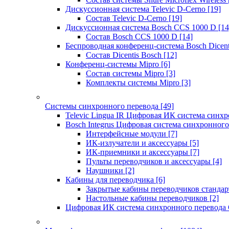
Дискуссионная система Televic D-Cerno
[19]
Состав Televic D-Cerno
[19]
Дискуссионная система Bosch CCS 1000 D
[14
Состав Bosch CCS 1000 D
[14]
Беспроводная конференц-система Bosch Dicen
Состав Dicentis Bosch
[12]
Конференц-системы Mipro
[6]
Состав системы Mipro
[3]
Комплекты системы Mipro
[3]
Системы синхронного перевода
[49]
Televic Lingua IR Цифровая ИК система синхр
Bosch Integrus Цифровая система синхронного
Интерфейсные модули
[7]
ИК-излучатели и аксессуары
[5]
ИК-приемники и аксессуары
[7]
Пульты переводчиков и аксессуары
[4]
Наушники
[2]
Кабины для переводчика
[6]
Закрытые кабины переводчиков стандар
Настольные кабины переводчиков
[2]
Цифровая ИК система синхронного перевода