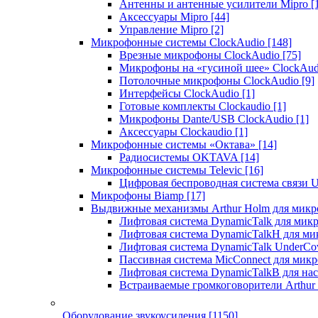
Антенны и антенные усилители Mipro
[
Аксессуары Mipro
[44]
Управление Mipro
[2]
Микрофонные системы ClockAudio
[148]
Врезные микрофоны ClockAudio
[75]
Микрофоны на «гусиной шее» ClockAu
Потолочные микрофоны ClockAudio
[9]
Интерфейсы ClockAudio
[1]
Готовые комплекты Clockaudio
[1]
Микрофоны Dante/USB ClockAudio
[1]
Аксессуары Clockaudio
[1]
Микрофонные системы «Октава»
[14]
Радиосистемы OKTAVA
[14]
Микрофонные системы Televic
[16]
Цифровая беспроводная система связи U
Микрофоны Biamp
[17]
Выдвижные механизмы Arthur Holm для микр
Лифтовая система DynamicTalk для ми
Лифтовая система DynamicTalkH для м
Лифтовая система DynamicTalk UnderCo
Пассивная система MicConnect для мик
Лифтовая система DynamicTalkB для на
Встраиваемые громкоговорители Arthu
Оборудование звукоусиления
[1150]