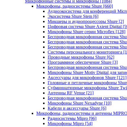
Микрофонные системы и микрофоны
[1084]
Микрофоны, радиосистемы Shure
[660]
Аудиоэкосистема для конференций Micro
Экосистема Shure Stem
[6]
Микшеры и аудиопроцессоры Shure
[2]
Цифровая система Shure Axient Digital
[5
Микрофоны Shure серии Microflex
[128]
Беспроводная микрофонная система Sh
Беспроводная микрофонная система Sh
Беспроводная микрофонная система Sh
Системы персонального мониторинга
[1
Проводные микрофоны Shure
[62]
Программное обеспечение Shure
[3]
Беспроводная микрофонная система Sh
Микрофоны Shure Motiv Digital для зап
Аксессуары для микрофонов Shure
[121]
Головные и петличные микрофоны Shur
Субминиатюрные микрофоны Shure Twi
Антенны RF Venue
[21]
Беспроводная микрофонная система S
Микрофоны Shure Nexadyne
[10]
Кабели и аксессуары Shure
[6]
Микрофоны, радиосистемы и антенны MIPR
Радиосистемы Mipro
[96]
Микрофоны Mipro
[54]