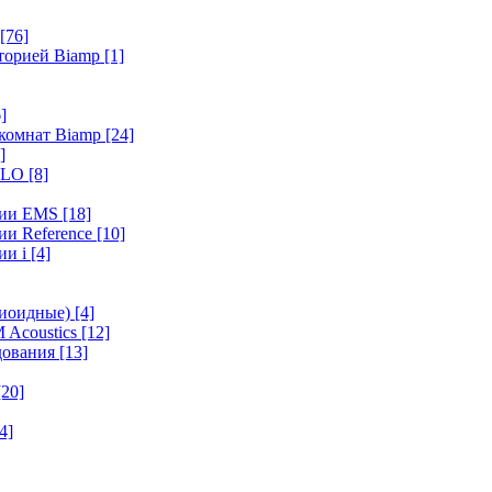
[76]
иторией Biamp
[1]
]
 комнат Biamp
[24]
]
HALO
[8]
ерии EMS
[18]
ии Reference
[10]
ии i
[4]
диоидные)
[4]
 Acoustics
[12]
удования
[13]
[20]
4]