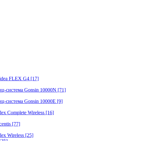
fidea FLEX G4
[17]
нц-система Gonsin 10000N
[71]
нц-система Gonsin 10000E
[9]
ex Complete Wireless
[16]
entis
[77]
ex Wireless
[25]
[25]