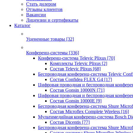
Стать дилером
Отзывы клиентов
Вакансии
Лицензии и сертификаты
Каталог
Уцененные товары
[32]
Конференц-системы
[336]
Конференц-система Televic Plixus
[70]
Комплекты Televic Plixus
[2]
Состав Televic Plixus
[68]
Беспроводная конференц-система Televic Con
Состав Confidea FLEX G4
[17]
Цифровая проводная и беспроводная конфере
Состав Gonsin 10000N
[71]
Цифровая проводная и беспроводная конфере
Состав Gonsin 10000E
[9]
Беспроводная конференц-система Shure Microfl
Состав Microflex Complete Wireless
[16]
Мультимедийная конференц-система Bosch Dic
Состав Dicentis
[77]
Беспроводная конференц-система Shure Microfl
Состав системы Shure Microflex Wireless