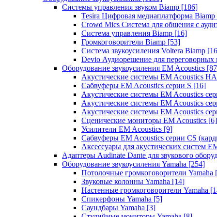
Системы управления звуком Biamp
[186]
Tesira Цифровая медиаплатформа Biamp
Crowd Mics Система для общения с ауд
Система управления Biamp
[16]
Громкоговорители Biamp
[53]
Система звукоусиления Voltera Biamp
[16
Devio Аудиорешение для переговорных
Оборудование звукоусиления EM Acoustics
[87
Акустические системы EM Acoustics 
Сабвуферы EM Acoustics серии S
[16]
Акустические системы EM Acoustics с
Акустические системы EM Acoustics сер
Акустические системы EM Acoustics сер
Сценические мониторы EM Acoustics
[6]
Усилители EM Acoustics
[9]
Сабвуферы EM Acoustics серии CS (кар
Аксессуары для акустических систем EM
Адаптеры Audinate Dante для звукового обор
Оборудование звукоусиления Yamaha
[254]
Потолочные громкоговорители Yamaha
Звуковые колонны Yamaha
[14]
Настенные громкоговорители Yamaha
[1
Спикерфоны Yamaha
[5]
Саундбары Yamaha
[3]
Студийные мониторы Yamaha
[8]