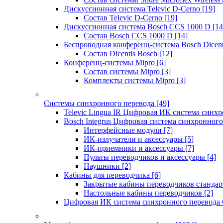
Дискуссионная система Televic D-Cerno
[19]
Состав Televic D-Cerno
[19]
Дискуссионная система Bosch CCS 1000 D
[14
Состав Bosch CCS 1000 D
[14]
Беспроводная конференц-система Bosch Dicen
Состав Dicentis Bosch
[12]
Конференц-системы Mipro
[6]
Состав системы Mipro
[3]
Комплекты системы Mipro
[3]
Системы синхронного перевода
[49]
Televic Lingua IR Цифровая ИК система синхр
Bosch Integrus Цифровая система синхронного
Интерфейсные модули
[7]
ИК-излучатели и аксессуары
[5]
ИК-приемники и аксессуары
[7]
Пульты переводчиков и аксессуары
[4]
Наушники
[2]
Кабины для переводчика
[6]
Закрытые кабины переводчиков стандар
Настольные кабины переводчиков
[2]
Цифровая ИК система синхронного перевода