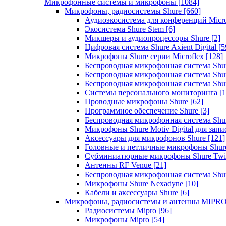
Микрофонные системы и микрофоны
[1084]
Микрофоны, радиосистемы Shure
[660]
Аудиоэкосистема для конференций Micro
Экосистема Shure Stem
[6]
Микшеры и аудиопроцессоры Shure
[2]
Цифровая система Shure Axient Digital
[5
Микрофоны Shure серии Microflex
[128]
Беспроводная микрофонная система Sh
Беспроводная микрофонная система Sh
Беспроводная микрофонная система Sh
Системы персонального мониторинга
[1
Проводные микрофоны Shure
[62]
Программное обеспечение Shure
[3]
Беспроводная микрофонная система Sh
Микрофоны Shure Motiv Digital для зап
Аксессуары для микрофонов Shure
[121]
Головные и петличные микрофоны Shur
Субминиатюрные микрофоны Shure Twi
Антенны RF Venue
[21]
Беспроводная микрофонная система S
Микрофоны Shure Nexadyne
[10]
Кабели и аксессуары Shure
[6]
Микрофоны, радиосистемы и антенны MIPR
Радиосистемы Mipro
[96]
Микрофоны Mipro
[54]