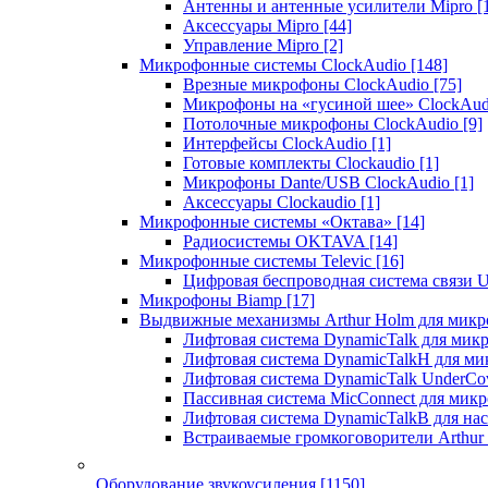
Антенны и антенные усилители Mipro
[
Аксессуары Mipro
[44]
Управление Mipro
[2]
Микрофонные системы ClockAudio
[148]
Врезные микрофоны ClockAudio
[75]
Микрофоны на «гусиной шее» ClockAu
Потолочные микрофоны ClockAudio
[9]
Интерфейсы ClockAudio
[1]
Готовые комплекты Clockaudio
[1]
Микрофоны Dante/USB ClockAudio
[1]
Аксессуары Clockaudio
[1]
Микрофонные системы «Октава»
[14]
Радиосистемы OKTAVA
[14]
Микрофонные системы Televic
[16]
Цифровая беспроводная система связи U
Микрофоны Biamp
[17]
Выдвижные механизмы Arthur Holm для микр
Лифтовая система DynamicTalk для ми
Лифтовая система DynamicTalkH для м
Лифтовая система DynamicTalk UnderCo
Пассивная система MicConnect для мик
Лифтовая система DynamicTalkB для на
Встраиваемые громкоговорители Arthu
Оборудование звукоусиления
[1150]