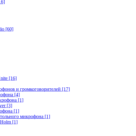
16]
dio
[60]
nite
[16]
офонов и громкоговорителей
[17]
крофона
[4]
икрофона
[1]
ver
[3]
рофона
[1]
стольного микрофона
[1]
r Holm
[1]