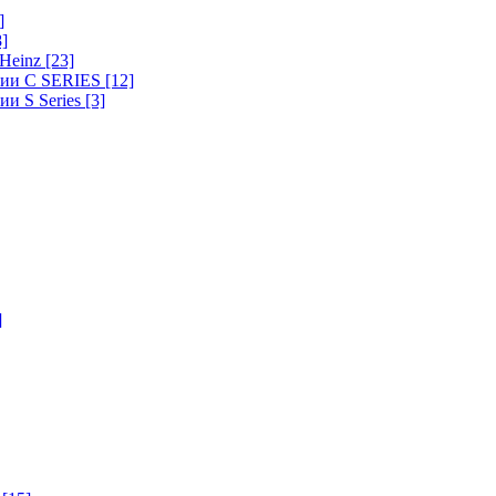
]
8]
-Heinz
[23]
ерии C SERIES
[12]
ии S Series
[3]
]