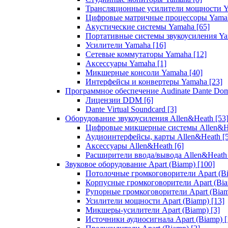
Трансляционные усилители мощности 
Цифровые матричные процессоры Yam
Акустические системы Yamaha
[65]
Портативные системы звукоусиления Y
Усилители Yamaha
[16]
Сетевые коммутаторы Yamaha
[12]
Аксессуары Yamaha
[1]
Микшерные консоли Yamaha
[40]
Интерфейсы и конвертеры Yamaha
[23]
Программное обеспечение Audinate Dante Do
Лицензии DDM
[6]
Dante Virtual Soundcard
[3]
Оборудование звукоусиления Allen&Heath
[53
Цифровые микшерные системы Allen&
Аудиоинтерфейсы, карты Allen&Heath
[
Аксессуары Allen&Heath
[6]
Расширители ввода/вывода Allen&Heat
Звуковое оборудование Apart (Biamp)
[100]
Потолочные громкоговорители Apart (B
Корпусные громкоговорители Apart (Bi
Рупорные громкоговорители Apart (Bia
Усилители мощности Apart (Biamp)
[13]
Микшеры-усилители Apart (Biamp)
[3]
Источники аудиосигнала Apart (Biamp)
[