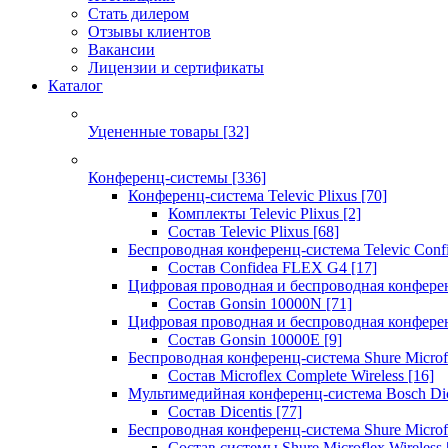
Стать дилером
Отзывы клиентов
Вакансии
Лицензии и сертификаты
Каталог
Уцененные товары
[32]
Конференц-системы
[336]
Конференц-система Televic Plixus
[70]
Комплекты Televic Plixus
[2]
Состав Televic Plixus
[68]
Беспроводная конференц-система Televic Con
Состав Confidea FLEX G4
[17]
Цифровая проводная и беспроводная конфере
Состав Gonsin 10000N
[71]
Цифровая проводная и беспроводная конфере
Состав Gonsin 10000E
[9]
Беспроводная конференц-система Shure Microfl
Состав Microflex Complete Wireless
[16]
Мультимедийная конференц-система Bosch Dic
Состав Dicentis
[77]
Беспроводная конференц-система Shure Microfl
Состав системы Shure Microflex Wireless