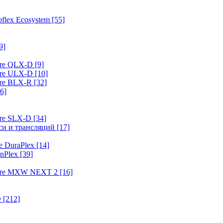
flex Ecosystem
[55]
9]
ure QLX-D
[9]
ure ULX-D
[10]
ure BLX-R
[32]
6]
ure SLX-D
[34]
иси и трансляций
[17]
e DuraPlex
[14]
nPlex
[39]
hure MXW NEXT 2
[16]
O
[212]