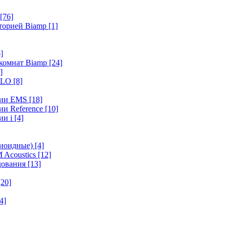
[76]
иторией Biamp
[1]
]
 комнат Biamp
[24]
]
HALO
[8]
ерии EMS
[18]
ии Reference
[10]
ии i
[4]
диоидные)
[4]
 Acoustics
[12]
удования
[13]
[20]
4]