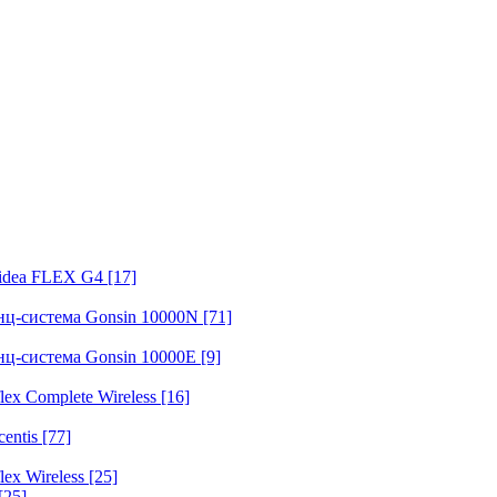
fidea FLEX G4
[17]
нц-система Gonsin 10000N
[71]
нц-система Gonsin 10000E
[9]
ex Complete Wireless
[16]
entis
[77]
ex Wireless
[25]
[25]