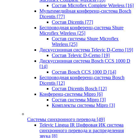
Состав Microflex Complete Wireless
[16]
Мультимедийная конференц-система Bosch
Dicentis
[77]
Состав Dicentis
[77]
Беспроводная конференц-система Shure
Microflex Wireless
[25]
Состав системы Shure Microflex
Wireless
[25]
Дискуссионная система Televic D-Cerno
[19]
Состав Televic D-Cerno
[19]
Дискуссионная система Bosch CCS 1000 D
[14]
Состав Bosch CCS 1000 D
[14]
Беспроводная конференц-система Bosch
Dicentis
[12]
Состав Dicentis Bosch
[12]
Конференц-системы Mipro
[6]
Состав системы Mipro
[3]
Комплекты системы Mipro
[3]
Системы синхронного перевода
[49]
Televic Lingua IR Цифровая ИК система
синхронного перевода и распределения
звука
[8]