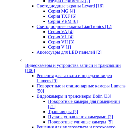
Медиа периметры
[2]
Светодиодные экраны Leyard
[16]
Серия MG
[4]
Серия TXF
[6]
Серия VEM
[6]
Светодиодные экраны LianTronics
[12]
Серия VA
[4]
Серия VL
[4]
Серия VH
[3]
Серия V
[1]
Аксессуары для LED панелей
[2]
Видеокамеры и устройства записи и трансляции
[106]
Решения для захвата и передачи видео
Lumens
[9]
Поворотные и стационарные камеры Lumens
[50]
Видеокамеры и трансиверы Bolin
[33]
Поворотные камеры для помещений
[21]
Трансиверы
[5]
Пульты управления камерами
[2]
Поворотные уличные камеры
[5]
Решения для видеозахвата и потокового