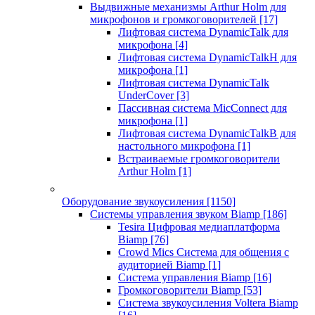
Выдвижные механизмы Arthur Holm для
микрофонов и громкоговорителей
[17]
Лифтовая система DynamicTalk для
микрофона
[4]
Лифтовая система DynamicTalkH для
микрофона
[1]
Лифтовая система DynamicTalk
UnderCover
[3]
Пассивная система MicConnect для
микрофона
[1]
Лифтовая система DynamicTalkB для
настольного микрофона
[1]
Встраиваемые громкоговорители
Arthur Holm
[1]
Оборудование звукоусиления
[1150]
Системы управления звуком Biamp
[186]
Tesira Цифровая медиаплатформа
Biamp
[76]
Crowd Mics Система для общения с
аудиторией Biamp
[1]
Система управления Biamp
[16]
Громкоговорители Biamp
[53]
Система звукоусиления Voltera Biamp