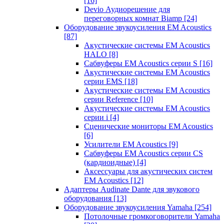
[16]
Devio Аудиорешение для
переговорных комнат Biamp
[24]
Оборудование звукоусиления EM Acoustics
[87]
Акустические системы EM Acoustics
HALO
[8]
Сабвуферы EM Acoustics серии S
[16]
Акустические системы EM Acoustics
серии EMS
[18]
Акустические системы EM Acoustics
серии Reference
[10]
Акустические системы EM Acoustics
серии i
[4]
Сценические мониторы EM Acoustics
[6]
Усилители EM Acoustics
[9]
Сабвуферы EM Acoustics серии CS
(кардиоидные)
[4]
Аксессуары для акустических систем
EM Acoustics
[12]
Адаптеры Audinate Dante для звукового
оборудования
[13]
Оборудование звукоусиления Yamaha
[254]
Потолочные громкоговорители Yamaha