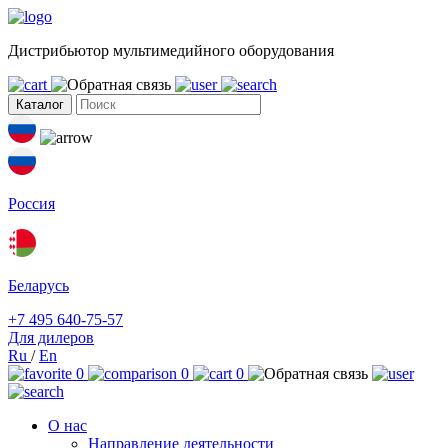
Дистрибьютор мультимедийного оборудования
Каталог
Россия
Беларусь
+7 495 640-75-57
Для дилеров
Ru
/
En
0
0
0
О нас
Направление деятельности