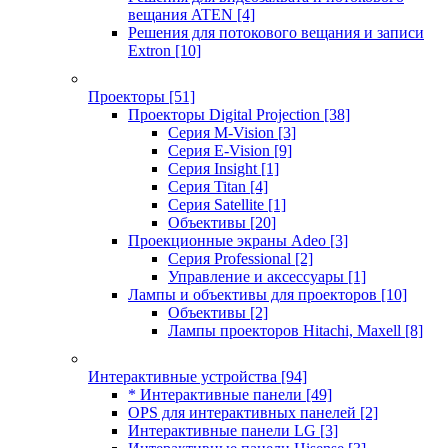
вещания ATEN
[4]
Решения для потокового вещания и записи
Extron
[10]
Проекторы
[51]
Проекторы Digital Projection
[38]
Серия M-Vision
[3]
Серия E-Vision
[9]
Серия Insight
[1]
Серия Titan
[4]
Серия Satellite
[1]
Объективы
[20]
Проекционные экраны Adeo
[3]
Серия Professional
[2]
Управление и аксессуары
[1]
Лампы и объективы для проекторов
[10]
Объективы
[2]
Лампы проекторов Hitachi, Maxell
[8]
Интерактивные устройства
[94]
* Интерактивные панели
[49]
OPS для интерактивных панелей
[2]
Интерактивные панели LG
[3]