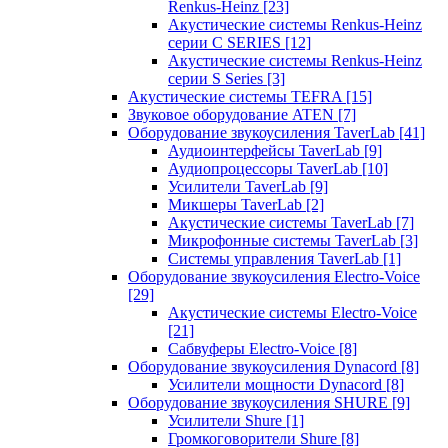
Renkus-Heinz
[23]
Акустические системы Renkus-Heinz
серии C SERIES
[12]
Акустические системы Renkus-Heinz
серии S Series
[3]
Акустические системы TEFRA
[15]
Звуковое оборудование ATEN
[7]
Оборудование звукоусиления TaverLab
[41]
Аудиоинтерфейсы TaverLab
[9]
Аудиопроцессоры TaverLab
[10]
Усилители TaverLab
[9]
Микшеры TaverLab
[2]
Акустические системы TaverLab
[7]
Микрофонные системы TaverLab
[3]
Системы управления TaverLab
[1]
Оборудование звукоусиления Electro-Voice
[29]
Акустические системы Electro-Voice
[21]
Сабвуферы Electro-Voice
[8]
Оборудование звукоусиления Dynacord
[8]
Усилители мощности Dynacord
[8]
Оборудование звукоусиления SHURE
[9]
Усилители Shure
[1]
Громкоговорители Shure
[8]