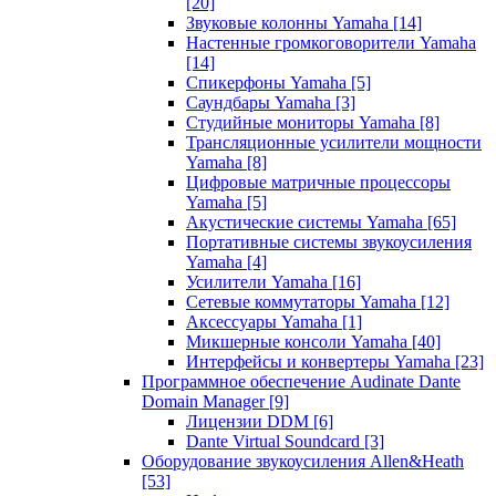
[20]
Звуковые колонны Yamaha
[14]
Настенные громкоговорители Yamaha
[14]
Спикерфоны Yamaha
[5]
Саундбары Yamaha
[3]
Студийные мониторы Yamaha
[8]
Трансляционные усилители мощности
Yamaha
[8]
Цифровые матричные процессоры
Yamaha
[5]
Акустические системы Yamaha
[65]
Портативные системы звукоусиления
Yamaha
[4]
Усилители Yamaha
[16]
Сетевые коммутаторы Yamaha
[12]
Аксессуары Yamaha
[1]
Микшерные консоли Yamaha
[40]
Интерфейсы и конвертеры Yamaha
[23]
Программное обеспечение Audinate Dante
Domain Manager
[9]
Лицензии DDM
[6]
Dante Virtual Soundcard
[3]
Оборудование звукоусиления Allen&Heath
[53]