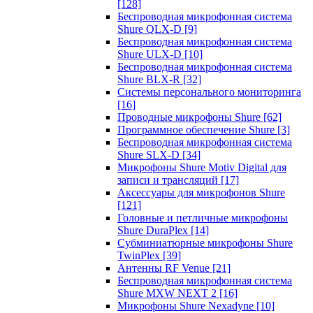
[128]
Беспроводная микрофонная система
Shure QLX-D
[9]
Беспроводная микрофонная система
Shure ULX-D
[10]
Беспроводная микрофонная система
Shure BLX-R
[32]
Системы персонального мониторинга
[16]
Проводные микрофоны Shure
[62]
Программное обеспечение Shure
[3]
Беспроводная микрофонная система
Shure SLX-D
[34]
Микрофоны Shure Motiv Digital для
записи и трансляций
[17]
Аксессуары для микрофонов Shure
[121]
Головные и петличные микрофоны
Shure DuraPlex
[14]
Субминиатюрные микрофоны Shure
TwinPlex
[39]
Антенны RF Venue
[21]
Беспроводная микрофонная система
Shure MXW NEXT 2
[16]
Микрофоны Shure Nexadyne
[10]