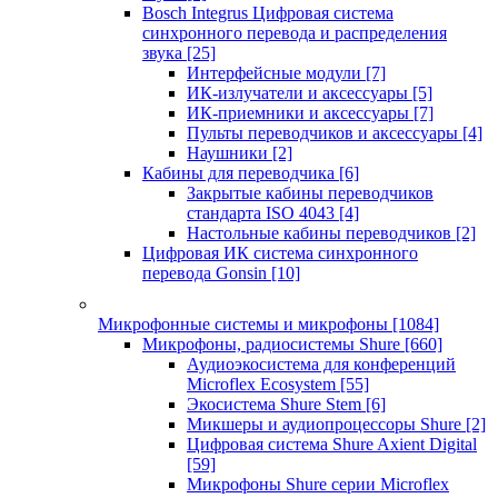
Bosch Integrus Цифровая система
синхронного перевода и распределения
звука
[25]
Интерфейсные модули
[7]
ИК-излучатели и аксессуары
[5]
ИК-приемники и аксессуары
[7]
Пульты переводчиков и аксессуары
[4]
Наушники
[2]
Кабины для переводчика
[6]
Закрытые кабины переводчиков
стандарта ISO 4043
[4]
Настольные кабины переводчиков
[2]
Цифровая ИК система синхронного
перевода Gonsin
[10]
Микрофонные системы и микрофоны
[1084]
Микрофоны, радиосистемы Shure
[660]
Аудиоэкосистема для конференций
Microflex Ecosystem
[55]
Экосистема Shure Stem
[6]
Микшеры и аудиопроцессоры Shure
[2]
Цифровая система Shure Axient Digital
[59]
Микрофоны Shure серии Microflex