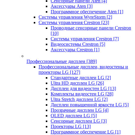
Сенсорные панели Aten
[4]
Аксессуары Aten
[3]
Программное обеспечение Aten
[1]
Системы управления WyreStorm
[2]
Системы управления Crestron
[23]
Проводные сенсорные панели Crestron
[10]
Системы управления Crestron
[7]
Видеосистемы Crestron
[5]
Аксессуары Crestron
[1]
Профессиональные дисплеи
[389]
Профессиональные дисплеи, видеостены и
проекторы LG
[127]
Стандартные дисплеи LG
[2]
Ultra HD дисплеи LG
[26]
Дисплеи для видеостен LG
[13]
Комплекты видеостен LG
[28]
Ultra Stretch дисплеи LG
[2]
Дисплеи повышенной яркости LG
[5]
Прозрачные дисплеи LG
[4]
OLED дисплеи LG
[5]
Сенсорные дисплеи LG
[3]
Проекторы LG
[13]
Программное обеспечение LG
[1]