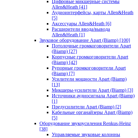
Цифровые микшерные системы
Allen&Heath
[41]
Аудиоинтерфейсы, карты Allen&Heath
[5]
Аксессуары Allen&Heath
[6]
Расширители ввода/вывода
Allen&Heath
[1]
Звуковое оборудование Apart (Biamp)
[100]
Потолочные громкоговорители Apart
(Biamp)
[27]
Корпусные громкоговорители Apart
(Biamp)
[42]
Рупорные громкоговорители Apart
(Biamp)
[7]
Усилители мощности Apart (Biamp)
[13]
Микшеры-усилители Apart (Biamp)
[3]
Источники аудиосигнала Apart (Biamp)
[1]
Предусилители Apart (Biamp)
[2]
Кабельные органайзеры Apart (Biamp)
[5]
Оборудование звукоусиления Renkus-Heinz
[38]
Управляемые звуковые колонны