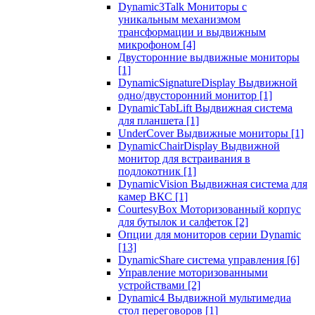
Dynamic3Talk Мониторы с
уникальным механизмом
трансформации и выдвижным
микрофоном
[4]
Двусторонние выдвижные мониторы
[1]
DynamicSignatureDisplay Выдвижной
одно/двусторонний монитор
[1]
DynamicTabLift Выдвижная система
для планшета
[1]
UnderCover Выдвижные мониторы
[1]
DynamicChairDisplay Выдвижной
монитор для встраивания в
подлокотник
[1]
DynamicVision Выдвижная система для
камер ВКС
[1]
CourtesyBox Моторизованный корпус
для бутылок и салфеток
[2]
Опции для мониторов серии Dynamic
[13]
DynamicShare система управления
[6]
Управление моторизованными
устройствами
[2]
Dynamic4 Выдвижной мультимедиа
стол переговоров
[1]