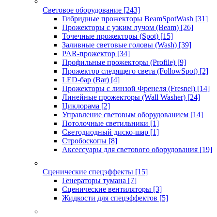
Световое оборудование
[243]
Гибридные прожекторы BeamSpotWash
[31]
Прожекторы с узким лучом (Beam)
[26]
Точечные прожекторы (Spot)
[15]
Заливные световые головы (Wash)
[39]
PAR-прожектор
[34]
Профильные прожекторы (Profile)
[9]
Прожектор следящего света (FollowSpot)
[2]
LED-бар (Bar)
[4]
Прожекторы с линзой Френеля (Fresnel)
[14]
Линейные прожекторы (Wall Washer)
[24]
Циклорама
[2]
Управление световым оборудованием
[14]
Потолочные светильники
[1]
Светодиодный диско-шар
[1]
Стробоскопы
[8]
Аксессуары для светового оборудования
[19]
Сценические спецэффекты
[15]
Генераторы тумана
[7]
Сценические вентиляторы
[3]
Жидкости для спецэффектов
[5]