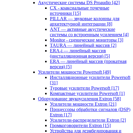
Акустические системы DS Proaudio
[42]
CX - коаксиальные точечные
источники
[15]
PILLAR — звуковые колонны для
архитектурной интеграции
[8]
ANT — активные акустические
системы со встроенным усилением
[4]
Monitor - сценические мониторы
[3]
TAURA — линейный массив
[2]
ERA-i — линейный массив
(инсталляционная версия)
[5]
ERA — линейный массив (прокатная
версия)
[5]
Усилители мощности Powersoft
[49]
Инсталляционные усилители Powersoft
[31]
Туровые усилители Powersoft
[17]
Компактные усилители Powersoft
[1]
Оборудование звукоусиления Extron
[58]
Усилители мощности Extron
[21]
Процессоры обработки сигналов (DSP)
Extron
[17]
Усилители-распределители Extron
[2]
Громкоговорители Extron
[15]
Устройства для деэмбедирования и