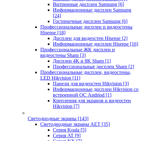
Витринные дисплеи Sumsung
[6]
Информационные дисплеи Samsung
[24]
Гостиничные дисплеи Samsung
[6]
Профессиональные дисплеи и видеостены
Hisense
[18]
Дисплеи для видеостен Hisense
[2]
Информационные дисплеи Hisense
[16]
Профессиональные ЖК дисплеи и
видеостены Sharp
[3]
Дисплеи 4K и 8K Sharp
[1]
Профессиональные дисплеи Sharp
[2]
Профессиональные дисплеи, видеостены,
LED Hikvision
[11]
Панели для видеостен Hikvision
[3]
Информационные дисплеи Hikvision со
встроенной ОС Andriod
[1]
Крепления для экранов и видеостен
Hikvision
[7]
Светодиодные экраны
[143]
Светодиодные экраны AET
[35]
Cерия Koala
[5]
Серия AT
[9]