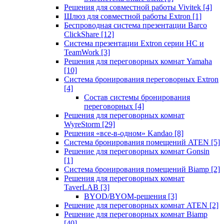
Решения для совместной работы Vivitek
[4]
Шлюз для совместной работы Extron
[1]
Беспроводная система презентации Barco
ClickShare
[12]
Система презентации Extron серии HC и
TeamWork
[3]
Решения для переговорных комнат Yamaha
[10]
Система бронирования переговорных Extron
[4]
Состав системы бронирования
переговорных
[4]
Решения для переговорных комнат
WyreStorm
[29]
Решения «все-в-одном» Kandao
[8]
Система бронирования помещений ATEN
[5]
Решение для переговорных комнат Gonsin
[1]
Система бронирования помещений Biamp
[2]
Решения для переговорных комнат
TaverLAB
[3]
BYOD/BYOM-решения
[3]
Решение для переговорных комнат ATEN
[2]
Решение для переговорных комнат Biamp
[40]