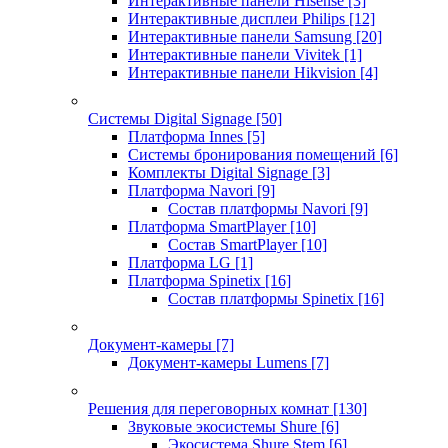
Интерактивные панели Hisense
[3]
Интерактивные дисплеи Philips
[12]
Интерактивные панели Samsung
[20]
Интерактивные панели Vivitek
[1]
Интерактивные панели Hikvision
[4]
Системы Digital Signage
[50]
Платформа Innes
[5]
Системы бронирования помещений
[6]
Комплекты Digital Signage
[3]
Платформа Navori
[9]
Состав платформы Navori
[9]
Платформа SmartPlayer
[10]
Состав SmartPlayer
[10]
Платформа LG
[1]
Платформа Spinetix
[16]
Состав платформы Spinetix
[16]
Документ-камеры
[7]
Документ-камеры Lumens
[7]
Решения для переговорных комнат
[130]
Звуковые экосистемы Shure
[6]
Экосистема Shure Stem
[6]