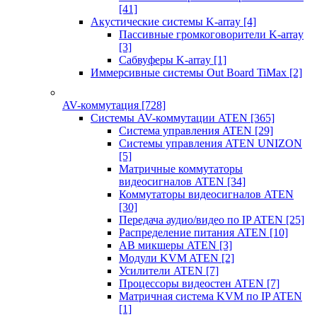
[41]
Акустические системы K-array
[4]
Пассивные громкоговорители K-array
[3]
Сабвуферы K-array
[1]
Иммерсивные системы Out Board TiMax
[2]
AV-коммутация
[728]
Системы AV-коммутации ATEN
[365]
Система управления ATEN
[29]
Системы управления ATEN UNIZON
[5]
Матричные коммутаторы
видеосигналов ATEN
[34]
Коммутаторы видеосигналов ATEN
[30]
Передача аудио/видео по IP ATEN
[25]
Распределение питания ATEN
[10]
АВ микшеры ATEN
[3]
Модули KVM ATEN
[2]
Усилители ATEN
[7]
Процессоры видеостен ATEN
[7]
Матричная система KVM по IP ATEN
[1]