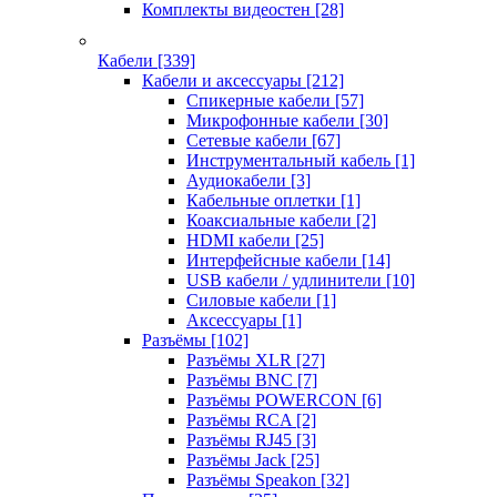
Комплекты видеостен
[28]
Кабели
[339]
Кабели и аксессуары
[212]
Спикерные кабели
[57]
Микрофонные кабели
[30]
Сетевые кабели
[67]
Инструментальный кабель
[1]
Аудиокабели
[3]
Кабельные оплетки
[1]
Коаксиальные кабели
[2]
HDMI кабели
[25]
Интерфейсные кабели
[14]
USB кабели / удлинители
[10]
Силовые кабели
[1]
Аксессуары
[1]
Разъёмы
[102]
Разъёмы XLR
[27]
Разъёмы BNC
[7]
Разъёмы POWERCON
[6]
Разъёмы RCA
[2]
Разъёмы RJ45
[3]
Разъёмы Jack
[25]
Разъёмы Speakon
[32]