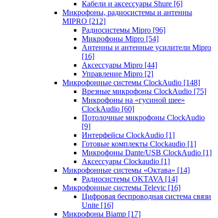
Кабели и аксессуары Shure
[6]
Микрофоны, радиосистемы и антенны
MIPRO
[212]
Радиосистемы Mipro
[96]
Микрофоны Mipro
[54]
Антенны и антенные усилители Mipro
[16]
Аксессуары Mipro
[44]
Управление Mipro
[2]
Микрофонные системы ClockAudio
[148]
Врезные микрофоны ClockAudio
[75]
Микрофоны на «гусиной шее»
ClockAudio
[60]
Потолочные микрофоны ClockAudio
[9]
Интерфейсы ClockAudio
[1]
Готовые комплекты Clockaudio
[1]
Микрофоны Dante/USB ClockAudio
[1]
Аксессуары Clockaudio
[1]
Микрофонные системы «Октава»
[14]
Радиосистемы OKTAVA
[14]
Микрофонные системы Televic
[16]
Цифровая беспроводная система связи
Unite
[16]
Микрофоны Biamp
[17]