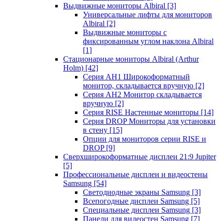
Выдвижные мониторы Albiral
[3]
Универсальные лифты для мониторов
Albiral
[2]
Выдвижные мониторы с
фиксированным углом наклона Albiral
[1]
Стационарные мониторы Albiral (Arthur
Holm)
[42]
Серия AH1 Широкоформатный
монитор, складывается вручную
[2]
Серия AH2 Монитор складывается
вручную
[2]
Серия RISE Настенные мониторы
[14]
Серия DROP Мониторы для установки
в стену
[15]
Опции для мониторов серии RISE и
DROP
[9]
Сверхширокоформатные дисплеи 21:9 Jupiter
[5]
Профессиональные дисплеи и видеостены
Samsung
[54]
Светодиодные экраны Samsung
[3]
Всепогодные дисплеи Samsung
[5]
Специальные дисплеи Samsung
[3]
Панели для видеостен Samsung
[7]