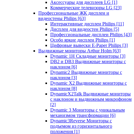
Аксессуары для дисплеев LG
[1]
Коммерческие телевизоры LG
[23]
Профессиональные ЖК дисплеи и
видеостены Philips
[63]
Интерактивные дисплеи Philips
[11]
Дисплеи для видеостен Philips
[5]
Профессиональные дисплеи Philips
[43]
Особо яркие дисплеи Philips
[1]
Цифровые вывески E-Paper Philips
[3]
Выдвижные мониторы Arthur Holm
[63]
Dynamic 1Н Складные мониторы
[3]
DB2 и DB3 Выдвижные мониторы с
наклоном
[6]
Dynamic2 Выдвижные мониторы с
наклоном
[3]
Dynamic X2 Выдвижные мониторы с
наклоном
[8]
DynamicX2Talk Выдвижные мониторы
с наклоном и выдвижным микрофоном
[2]
Dynamic 3 Мониторы с уникальным
механизмом трансформации
[6]
Dynamic3Reverse Мониторы с
подъемом из горизонтального
положения
[1]