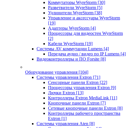
Коммутаторы WyreStorm
[30]
Разветвители WyreStorm
[5]
Удлинители WyreStorm
[38]
Управление и аксессуары WyreStorm
[19]
Адаптеры WyreStorm
[4]
Процессоры для видеостен WyreStorm
[2]
Кабели WyreStorm
[19]
Системы AV коммутации Lumens
[4]
Передача аудио / видео по IP Lumens
[4]
Видеоконтроллеры и ПО Forsite
[8]
Оборудование управления
[104]
Системы управления Extron
[71]
Сенсорные панели Extron
[22]
Процессоры управления Extron
[9]
Лючки Extron
[13]
Контроллеры Extron MediaLink
[11]
Кнопочные панели Extron
[7]
Сетевые кнопочные панели Extron
[8]
Контроллеры рабочего пространства
Extron
[1]
Системы управления Aten
[8]