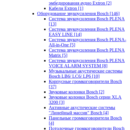
эмбедирования аудио Extron
[2]
Кабели Extron
[1]
Оборудование звукоусиления Bosch
[146]
Система звукоусиления Bosch PLENA
[13]
Система звукоусиления Bosch PLENA
EASY LINE
[14]
Система звукоусиления Bosch PLENA-
All-in-One
[5]
Система звукоусиления Bosch PLENA
Matrix
[5]
Система звукоусиления Bosch PLENA
VOICE ALARM SYSTEM
[8]
Музыкальные акустические системы
Bosch LB6/ LC6/ LP6
[10]
Корпусные громкоговорители Bosch
[37]
Звуковые колонки Bosch
[2]
Звуковые колонки Bosch серии XLA
3200
[3]
Активные акустические системы
"Линейный массив" Bosch
[4]
Панельные громкоговорители Bosch
[4]
Потолочные громкоговорители Bosch