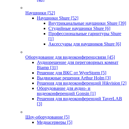
Наушники
[52]
Наушники Shure
[52]
Внутриканальные наушники Shure
[39]
Студийные наушники Shure
[6]
Профессиональные гарнитуры Shure
[1]
Аксессуары для наушников Shure
[6]
Оборудование для видеоконференцсвязи
[45]
Аудиорешение для переговорных комнат
Biamp
[31]
Решение для ВКС от WyreStorm
[5]
Выдвижные решения Arthur Holm
[3]
Решения для видеоконференций Hikvision
[2]
Оборудование для аудио- и
видеоконференций Gonsin
[1]
Решения для видеоконференций TaverLAB
[3]
Шоу-оборудование
[5]
Медиасерверы
[5]