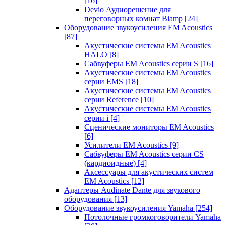
[16]
Devio Аудиорешение для
переговорных комнат Biamp
[24]
Оборудование звукоусиления EM Acoustics
[87]
Акустические системы EM Acoustics
HALO
[8]
Сабвуферы EM Acoustics серии S
[16]
Акустические системы EM Acoustics
серии EMS
[18]
Акустические системы EM Acoustics
серии Reference
[10]
Акустические системы EM Acoustics
серии i
[4]
Сценические мониторы EM Acoustics
[6]
Усилители EM Acoustics
[9]
Сабвуферы EM Acoustics серии CS
(кардиоидные)
[4]
Аксессуары для акустических систем
EM Acoustics
[12]
Адаптеры Audinate Dante для звукового
оборудования
[13]
Оборудование звукоусиления Yamaha
[254]
Потолочные громкоговорители Yamaha