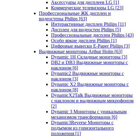
Аксессуары для дисплеев LG
[1]
Коммерческие телевизоры LG
[23]
Профессиональные ЖК дисплеи и
видеостены Philips
[63]
Интерактивные дисплеи Philips
[11]
Дисплеи для видеостен Philips
[5]
Профессиональные дисплеи Philips
[43]
Особо яркие дисплеи Philips
[1]
Цифровые вывески E-Paper Philips
[3]
Выдвижные мониторы Arthur Holm
[63]
Dynamic 1Н Складные мониторы
[3]
DB2 и DB3 Выдвижные мониторы с
наклоном
[6]
Dynamic2 Выдвижные мониторы с
наклоном
[3]
Dynamic X2 Выдвижные мониторы с
наклоном
[8]
DynamicX2Talk Выдвижные мониторы
с наклоном и выдвижным микрофоном
[2]
Dynamic 3 Мониторы с уникальным
механизмом трансформации
[6]
Dynamic3Reverse Мониторы с
подъемом из горизонтального
положения
[1]