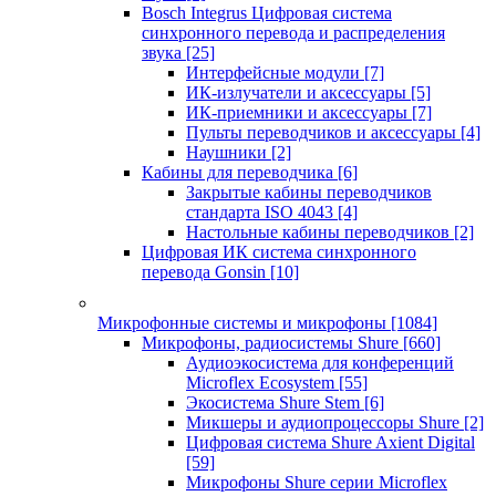
Bosch Integrus Цифровая система
синхронного перевода и распределения
звука
[25]
Интерфейсные модули
[7]
ИК-излучатели и аксессуары
[5]
ИК-приемники и аксессуары
[7]
Пульты переводчиков и аксессуары
[4]
Наушники
[2]
Кабины для переводчика
[6]
Закрытые кабины переводчиков
стандарта ISO 4043
[4]
Настольные кабины переводчиков
[2]
Цифровая ИК система синхронного
перевода Gonsin
[10]
Микрофонные системы и микрофоны
[1084]
Микрофоны, радиосистемы Shure
[660]
Аудиоэкосистема для конференций
Microflex Ecosystem
[55]
Экосистема Shure Stem
[6]
Микшеры и аудиопроцессоры Shure
[2]
Цифровая система Shure Axient Digital
[59]
Микрофоны Shure серии Microflex