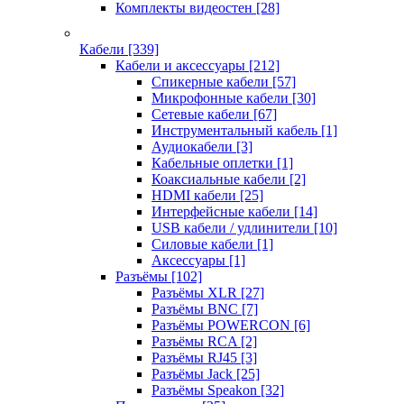
Комплекты видеостен
[28]
Кабели
[339]
Кабели и аксессуары
[212]
Спикерные кабели
[57]
Микрофонные кабели
[30]
Сетевые кабели
[67]
Инструментальный кабель
[1]
Аудиокабели
[3]
Кабельные оплетки
[1]
Коаксиальные кабели
[2]
HDMI кабели
[25]
Интерфейсные кабели
[14]
USB кабели / удлинители
[10]
Силовые кабели
[1]
Аксессуары
[1]
Разъёмы
[102]
Разъёмы XLR
[27]
Разъёмы BNC
[7]
Разъёмы POWERCON
[6]
Разъёмы RCA
[2]
Разъёмы RJ45
[3]
Разъёмы Jack
[25]
Разъёмы Speakon
[32]