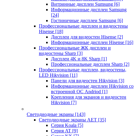
Витринные дисплеи Sumsung
[6]
Информационные дисплеи Samsung
[24]
Гостиничные дисплеи Samsung
[6]
Профессиональные дисплеи и видеостены
Hisense
[18]
Дисплеи для видеостен Hisense
[2]
Информационные дисплеи Hisense
[16]
Профессиональные ЖК дисплеи и
видеостены Sharp
[3]
Дисплеи 4K и 8K Sharp
[1]
Профессиональные дисплеи Sharp
[2]
Профессиональные дисплеи, видеостены,
LED Hikvision
[11]
Панели для видеостен Hikvision
[3]
Информационные дисплеи Hikvision со
встроенной ОС Andriod
[1]
Крепления для экранов и видеостен
Hikvision
[7]
Светодиодные экраны
[143]
Светодиодные экраны AET
[35]
Cерия Koala
[5]
Серия AT
[9]