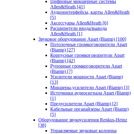
Цифровые микшерные системы
Allen&Heath
[41]
Аудиоинтерфейсы, карты Allen&Heath
[5]
Аксессуары Allen&Heath
[6]
Расширители ввода/вывода
Allen&Heath
[1]
Звуковое оборудование Apart (Biamp)
[100]
Потолочные громкоговорители Apart
(Biamp)
[27]
Корпусные громкоговорители Apart
(Biamp)
[42]
Рупорные громкоговорители Apart
(Biamp)
[7]
Усилители мощности Apart (Biamp)
[13]
Микшеры-усилители Apart (Biamp)
[3]
Источники аудиосигнала Apart (Biamp)
[1]
Предусилители Apart (Biamp)
[2]
Кабельные органайзеры Apart (Biamp)
[5]
Оборудование звукоусиления Renkus-Heinz
[38]
Управляемые звуковые колонны