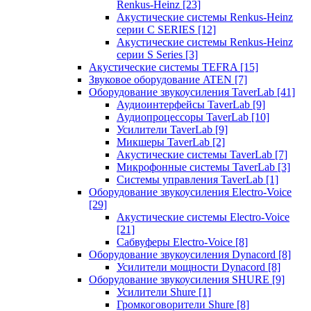
Renkus-Heinz
[23]
Акустические системы Renkus-Heinz
серии C SERIES
[12]
Акустические системы Renkus-Heinz
серии S Series
[3]
Акустические системы TEFRA
[15]
Звуковое оборудование ATEN
[7]
Оборудование звукоусиления TaverLab
[41]
Аудиоинтерфейсы TaverLab
[9]
Аудиопроцессоры TaverLab
[10]
Усилители TaverLab
[9]
Микшеры TaverLab
[2]
Акустические системы TaverLab
[7]
Микрофонные системы TaverLab
[3]
Системы управления TaverLab
[1]
Оборудование звукоусиления Electro-Voice
[29]
Акустические системы Electro-Voice
[21]
Сабвуферы Electro-Voice
[8]
Оборудование звукоусиления Dynacord
[8]
Усилители мощности Dynacord
[8]
Оборудование звукоусиления SHURE
[9]
Усилители Shure
[1]
Громкоговорители Shure
[8]