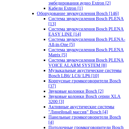
эмбедирования аудио Extron
[2]
Кабели Extron
[1]
Оборудование звукоусиления Bosch
[146]
Система звукоусиления Bosch PLENA
[13]
Система звукоусиления Bosch PLENA
EASY LINE
[14]
Система звукоусиления Bosch PLENA-
All-in-One
[5]
Система звукоусиления Bosch PLENA
Matrix
[5]
Система звукоусиления Bosch PLENA
VOICE ALARM SYSTEM
[8]
Музыкальные акустические системы
Bosch LB6/ LC6/ LP6
[10]
Корпусные громкоговорители Bosch
[37]
Звуковые колонки Bosch
[2]
Звуковые колонки Bosch серии XLA
3200
[3]
Активные акустические системы
"Линейный массив" Bosch
[4]
Панельные громкоговорители Bosch
[4]
Потолочные громкоговорители Bosch