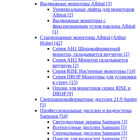
Выдвижные мониторы Albiral
[3]
Универсальные лифты для мониторов
Albiral
[2]
Выдвижные мониторы с
фиксированным углом наклона Albiral
[1]
Стационарные мониторы Albiral (Arthur
Holm)
[42]
Серия AH1 Широкоформатный
монитор, складывается вручную
[2]
Серия AH2 Монитор складывается
вручную
[2]
Серия RISE Настенные мониторы
[14]
Серия DROP Мониторы для установки
в стену
[15]
Опции для мониторов серии RISE и
DROP
[9]
Сверхширокоформатные дисплеи 21:9 Jupiter
[5]
Профессиональные дисплеи и видеостены
Samsung
[54]
Светодиодные экраны Samsung
[3]
Всепогодные дисплеи Samsung
[5]
Специальные дисплеи Samsung
[3]
Панели для видеостен Samsung
[7]