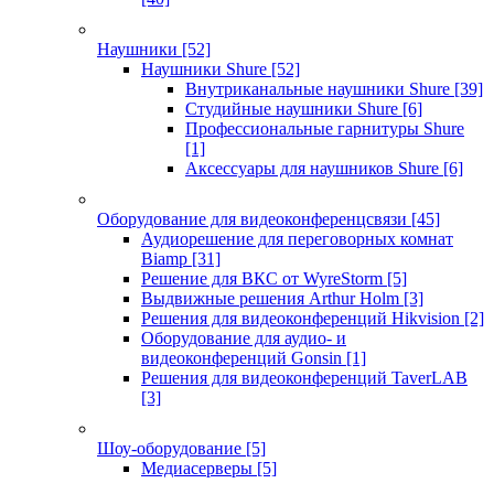
Наушники
[52]
Наушники Shure
[52]
Внутриканальные наушники Shure
[39]
Студийные наушники Shure
[6]
Профессиональные гарнитуры Shure
[1]
Аксессуары для наушников Shure
[6]
Оборудование для видеоконференцсвязи
[45]
Аудиорешение для переговорных комнат
Biamp
[31]
Решение для ВКС от WyreStorm
[5]
Выдвижные решения Arthur Holm
[3]
Решения для видеоконференций Hikvision
[2]
Оборудование для аудио- и
видеоконференций Gonsin
[1]
Решения для видеоконференций TaverLAB
[3]
Шоу-оборудование
[5]
Медиасерверы
[5]