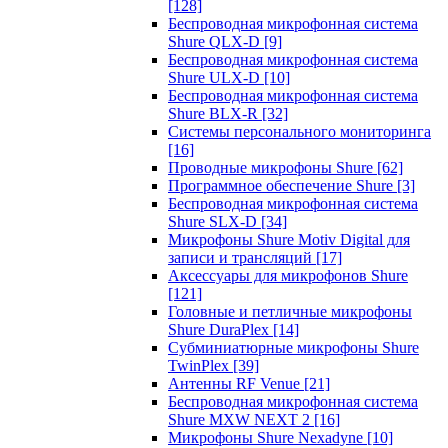
[128]
Беспроводная микрофонная система
Shure QLX-D
[9]
Беспроводная микрофонная система
Shure ULX-D
[10]
Беспроводная микрофонная система
Shure BLX-R
[32]
Системы персонального мониторинга
[16]
Проводные микрофоны Shure
[62]
Программное обеспечение Shure
[3]
Беспроводная микрофонная система
Shure SLX-D
[34]
Микрофоны Shure Motiv Digital для
записи и трансляций
[17]
Аксессуары для микрофонов Shure
[121]
Головные и петличные микрофоны
Shure DuraPlex
[14]
Субминиатюрные микрофоны Shure
TwinPlex
[39]
Антенны RF Venue
[21]
Беспроводная микрофонная система
Shure MXW NEXT 2
[16]
Микрофоны Shure Nexadyne
[10]