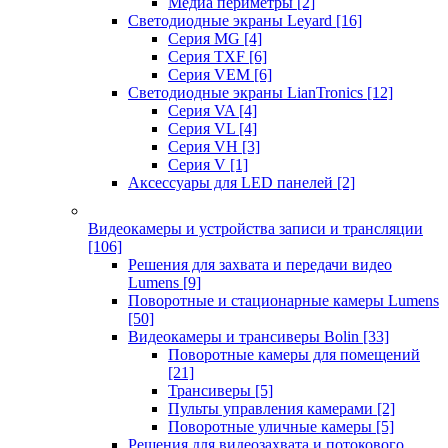
Медиа периметры
[2]
Светодиодные экраны Leyard
[16]
Серия MG
[4]
Серия TXF
[6]
Серия VEM
[6]
Светодиодные экраны LianTronics
[12]
Серия VA
[4]
Серия VL
[4]
Серия VH
[3]
Серия V
[1]
Аксессуары для LED панелей
[2]
Видеокамеры и устройства записи и трансляции
[106]
Решения для захвата и передачи видео
Lumens
[9]
Поворотные и стационарные камеры Lumens
[50]
Видеокамеры и трансиверы Bolin
[33]
Поворотные камеры для помещений
[21]
Трансиверы
[5]
Пульты управления камерами
[2]
Поворотные уличные камеры
[5]
Решения для видеозахвата и потокового