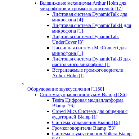
Выдвижные механизмы Arthur Holm для
микрофонов и громкоговорителей
[17]
Лифтовая система DynamicTalk для
микрофона
[4]
Лифтовая система DynamicTalkH для
микрофона
[1]
Лифтовая система DynamicTalk
UnderCover
[3]
Пассивная система MicConnect для
микрофона
[1]
Лифтовая система DynamicTalkB для
настольного микрофона
[1]
Встраиваемые громкоговорители
Arthur Holm
[1]
Оборудование звукоусиления
[1150]
Системы управления звуком Biamp
[186]
Tesira Цифровая медиаплатформа
Biamp
[76]
Crowd Mics Система для общения с
аудиторией Biamp
[1]
Система управления Biamp
[16]
Громкоговорители Biamp
[53]
Система звукоусиления Voltera Biamp