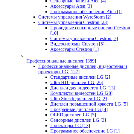
Сенсорные панели Aten
[4]
Аксессуары Aten
[3]
Программное обеспечение Aten
[1]
Системы управления WyreStorm
[2]
Системы управления Crestron
[23]
Проводные сенсорные панели Crestron
[10]
Системы управления Crestron
[7]
Видеосистемы Crestron
[5]
Аксессуары Crestron
[1]
Профессиональные дисплеи
[389]
Профессиональные дисплеи, видеостены и
проекторы LG
[127]
Стандартные дисплеи LG
[2]
Ultra HD дисплеи LG
[26]
Дисплеи для видеостен LG
[13]
Комплекты видеостен LG
[28]
Ultra Stretch дисплеи LG
[2]
Дисплеи повышенной яркости LG
[5]
Прозрачные дисплеи LG
[4]
OLED дисплеи LG
[5]
Сенсорные дисплеи LG
[3]
Проекторы LG
[13]
Программное обеспечение LG
[1]