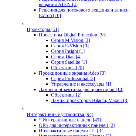
вещания ATEN
[4]
Решения для потокового вещания и записи
Extron
[10]
Проекторы
[51]
Проекторы Digital Projection
[38]
Серия M-Vision
[3]
Серия E-Vision
[9]
Серия Insight
[1]
Серия Titan
[4]
Серия Satellite
[1]
Объективы
[20]
Проекционные экраны Adeo
[3]
Серия Professional
[2]
Управление и аксессуары
[1]
Лампы и объективы для проекторов
[10]
Объективы
[2]
Лампы проекторов Hitachi, Maxell
[8]
Интерактивные устройства
[94]
* Интерактивные панели
[49]
OPS для интерактивных панелей
[2]
Интерактивные панели LG
[3]