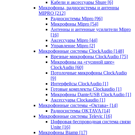
Кабели и аксессуары Shure
[6]
Микрофоны, радиосистемы и антенны
MIPRO
[212]
Радиосистемы Mipro
[96]
Микрофоны Mipro
[54]
Антенны и антенные усилители Mipro
[16]
Аксессуары Mipro
[44]
Управление Mipro
[2]
Микрофонные системы ClockAudio
[148]
Врезные микрофоны ClockAudio
[75]
Микрофоны на «гусиной шее»
ClockAudio
[60]
Потолочные микрофоны ClockAudio
[9]
Интерфейсы ClockAudio
[1]
Готовые комплекты Clockaudio
[1]
Микрофоны Dante/USB ClockAudio
[1]
Аксессуары Clockaudio
[1]
Микрофонные системы «Октава»
[14]
Радиосистемы OKTAVA
[14]
Микрофонные системы Televic
[16]
Цифровая беспроводная система связи
Unite
[16]
Микрофоны Biamp
[17]