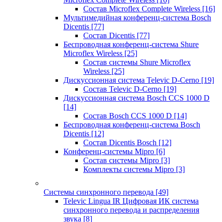
Состав Microflex Complete Wireless
[16]
Мультимедийная конференц-система Bosch
Dicentis
[77]
Состав Dicentis
[77]
Беспроводная конференц-система Shure
Microflex Wireless
[25]
Состав системы Shure Microflex
Wireless
[25]
Дискуссионная система Televic D-Cerno
[19]
Состав Televic D-Cerno
[19]
Дискуссионная система Bosch CCS 1000 D
[14]
Состав Bosch CCS 1000 D
[14]
Беспроводная конференц-система Bosch
Dicentis
[12]
Состав Dicentis Bosch
[12]
Конференц-системы Mipro
[6]
Состав системы Mipro
[3]
Комплекты системы Mipro
[3]
Системы синхронного перевода
[49]
Televic Lingua IR Цифровая ИК система
синхронного перевода и распределения
звука
[8]