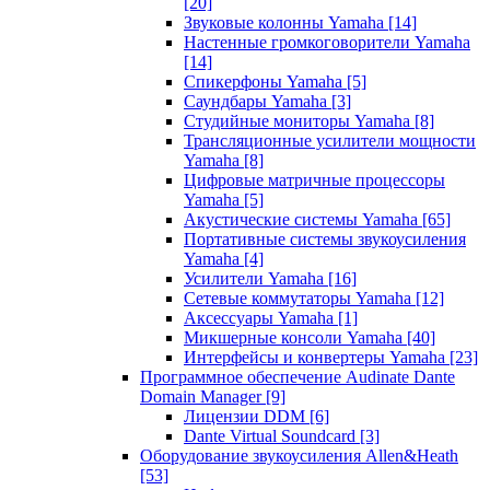
[20]
Звуковые колонны Yamaha
[14]
Настенные громкоговорители Yamaha
[14]
Спикерфоны Yamaha
[5]
Саундбары Yamaha
[3]
Студийные мониторы Yamaha
[8]
Трансляционные усилители мощности
Yamaha
[8]
Цифровые матричные процессоры
Yamaha
[5]
Акустические системы Yamaha
[65]
Портативные системы звукоусиления
Yamaha
[4]
Усилители Yamaha
[16]
Сетевые коммутаторы Yamaha
[12]
Аксессуары Yamaha
[1]
Микшерные консоли Yamaha
[40]
Интерфейсы и конвертеры Yamaha
[23]
Программное обеспечение Audinate Dante
Domain Manager
[9]
Лицензии DDM
[6]
Dante Virtual Soundcard
[3]
Оборудование звукоусиления Allen&Heath
[53]