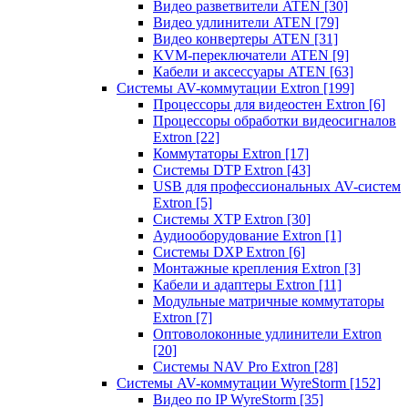
Видео разветвители ATEN
[30]
Видео удлинители ATEN
[79]
Видео конвертеры ATEN
[31]
KVM-переключатели ATEN
[9]
Кабели и аксессуары ATEN
[63]
Системы AV-коммутации Extron
[199]
Процессоры для видеостен Extron
[6]
Процессоры обработки видеосигналов
Extron
[22]
Коммутаторы Extron
[17]
Системы DTP Extron
[43]
USB для профессиональных AV-систем
Extron
[5]
Системы XTP Extron
[30]
Аудиооборудование Extron
[1]
Системы DXP Extron
[6]
Монтажные крепления Extron
[3]
Кабели и адаптеры Extron
[11]
Модульные матричные коммутаторы
Extron
[7]
Оптоволоконные удлинители Extron
[20]
Системы NAV Pro Extron
[28]
Системы AV-коммутации WyreStorm
[152]
Видео по IP WyreStorm
[35]