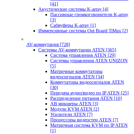
[41]
Акустические системы K-array
[4]
Пассивные громкоговорители K-array
[3]
Сабвуферы K-array
[1]
Иммерсивные системы Out Board TiMax
[2]
AV-коммутация
[728]
Системы AV-коммутации ATEN
[365]
Система управления ATEN
[29]
Системы управления ATEN UNIZON
[5]
Матричные коммутаторы
видеосигналов ATEN
[34]
Коммутаторы видеосигналов ATEN
[30]
Передача аудио/видео по IP ATEN
[25]
Распределение питания ATEN
[10]
АВ микшеры ATEN
[3]
Модули KVM ATEN
[2]
Усилители ATEN
[7]
Процессоры видеостен ATEN
[7]
Матричная система KVM по IP ATEN
[1]