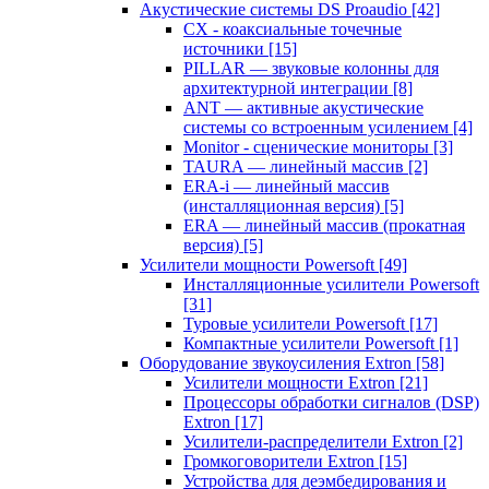
Акустические системы DS Proaudio
[42]
CX - коаксиальные точечные
источники
[15]
PILLAR — звуковые колонны для
архитектурной интеграции
[8]
ANT — активные акустические
системы со встроенным усилением
[4]
Monitor - сценические мониторы
[3]
TAURA — линейный массив
[2]
ERA-i — линейный массив
(инсталляционная версия)
[5]
ERA — линейный массив (прокатная
версия)
[5]
Усилители мощности Powersoft
[49]
Инсталляционные усилители Powersoft
[31]
Туровые усилители Powersoft
[17]
Компактные усилители Powersoft
[1]
Оборудование звукоусиления Extron
[58]
Усилители мощности Extron
[21]
Процессоры обработки сигналов (DSP)
Extron
[17]
Усилители-распределители Extron
[2]
Громкоговорители Extron
[15]
Устройства для деэмбедирования и