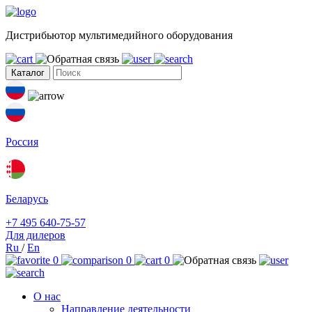
Дистрибьютор мультимедийного оборудования
Каталог
Россия
Беларусь
+7 495 640-75-57
Для дилеров
Ru
/
En
0
0
0
О нас
Направление деятельности