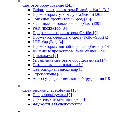
Световое оборудование
[243]
Гибридные прожекторы BeamSpotWash
[31]
Прожекторы с узким лучом (Beam)
[26]
Точечные прожекторы (Spot)
[15]
Заливные световые головы (Wash)
[39]
PAR-прожектор
[34]
Профильные прожекторы (Profile)
[9]
Прожектор следящего света (FollowSpot)
[2]
LED-бар (Bar)
[4]
Прожекторы с линзой Френеля (Fresnel)
[14]
Линейные прожекторы (Wall Washer)
[24]
Циклорама
[2]
Управление световым оборудованием
[14]
Потолочные светильники
[1]
Светодиодный диско-шар
[1]
Стробоскопы
[8]
Аксессуары для светового оборудования
[19]
Сценические спецэффекты
[15]
Генераторы тумана
[7]
Сценические вентиляторы
[3]
Жидкости для спецэффектов
[5]