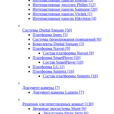
Интерактивные панели Hisense
[3]
Интерактивные дисплеи Philips
[12]
Интерактивные панели Samsung
[20]
Интерактивные панели Vivitek
[1]
Интерактивные панели Hikvision
[4]
Системы Digital Signage
[50]
Платформа Innes
[5]
Системы бронирования помещений
[6]
Комплекты Digital Signage
[3]
Платформа Navori
[9]
Состав платформы Navori
[9]
Платформа SmartPlayer
[10]
Состав SmartPlayer
[10]
Платформа LG
[1]
Платформа Spinetix
[16]
Состав платформы Spinetix
[16]
Документ-камеры
[7]
Документ-камеры Lumens
[7]
Решения для переговорных комнат
[130]
Звуковые экосистемы Shure
[6]
Экосистема Shure Stem
[6]