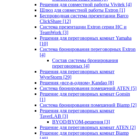
Решения для совместной работы Vivitek
[4]
Шлюз для совместной работы Extron
[1]
Беспроводная система презентации Barco
ClickShare
[12]
Система презентации Extron серии HC и
TeamWork
[3]
Решения для переговорных комнат Yamaha
[10]
Система бронирования переговорных Extron
[4]
Состав системы бронирования
переговорных
[4]
Решения для переговорных комнат
WyreStorm
[29]
Решения «все-в-одном» Kandao
[8]
Система бронирования помещений ATEN
[5]
Решение для переговорных комнат Gonsin
[1]
Система бронирования помещений Biamp
[2]
Решения для переговорных комнат
TaverLAB
[3]
BYOD/BYOM-решения
[3]
Решение для переговорных комнат ATEN
[2]
Решение для переговорных комнат Biamp
[40]