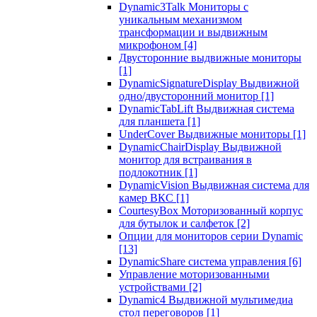
Dynamic3Talk Мониторы с
уникальным механизмом
трансформации и выдвижным
микрофоном
[4]
Двусторонние выдвижные мониторы
[1]
DynamicSignatureDisplay Выдвижной
одно/двусторонний монитор
[1]
DynamicTabLift Выдвижная система
для планшета
[1]
UnderCover Выдвижные мониторы
[1]
DynamicChairDisplay Выдвижной
монитор для встраивания в
подлокотник
[1]
DynamicVision Выдвижная система для
камер ВКС
[1]
CourtesyBox Моторизованный корпус
для бутылок и салфеток
[2]
Опции для мониторов серии Dynamic
[13]
DynamicShare система управления
[6]
Управление моторизованными
устройствами
[2]
Dynamic4 Выдвижной мультимедиа
стол переговоров
[1]