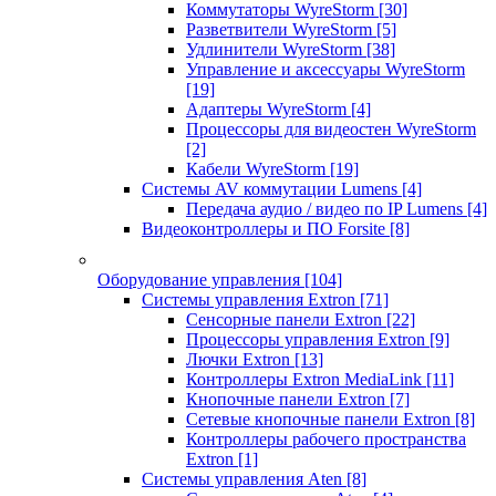
Коммутаторы WyreStorm
[30]
Разветвители WyreStorm
[5]
Удлинители WyreStorm
[38]
Управление и аксессуары WyreStorm
[19]
Адаптеры WyreStorm
[4]
Процессоры для видеостен WyreStorm
[2]
Кабели WyreStorm
[19]
Системы AV коммутации Lumens
[4]
Передача аудио / видео по IP Lumens
[4]
Видеоконтроллеры и ПО Forsite
[8]
Оборудование управления
[104]
Системы управления Extron
[71]
Сенсорные панели Extron
[22]
Процессоры управления Extron
[9]
Лючки Extron
[13]
Контроллеры Extron MediaLink
[11]
Кнопочные панели Extron
[7]
Сетевые кнопочные панели Extron
[8]
Контроллеры рабочего пространства
Extron
[1]
Системы управления Aten
[8]