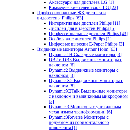
Аксессуары для дисплеев LG
[1]
Коммерческие телевизоры LG
[23]
Профессиональные ЖК дисплеи и
видеостены Philips
[63]
Интерактивные дисплеи Philips
[11]
Дисплеи для видеостен Philips
[5]
Профессиональные дисплеи Philips
[43]
Особо яркие дисплеи Philips
[1]
Цифровые вывески E-Paper Philips
[3]
Выдвижные мониторы Arthur Holm
[63]
Dynamic 1Н Складные мониторы
[3]
DB2 и DB3 Выдвижные мониторы с
наклоном
[6]
Dynamic2 Выдвижные мониторы с
наклоном
[3]
Dynamic X2 Выдвижные мониторы с
наклоном
[8]
DynamicX2Talk Выдвижные мониторы
с наклоном и выдвижным микрофоном
[2]
Dynamic 3 Мониторы с уникальным
механизмом трансформации
[6]
Dynamic3Reverse Мониторы с
подъемом из горизонтального
положения
[1]