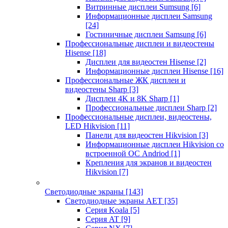
Витринные дисплеи Sumsung
[6]
Информационные дисплеи Samsung
[24]
Гостиничные дисплеи Samsung
[6]
Профессиональные дисплеи и видеостены
Hisense
[18]
Дисплеи для видеостен Hisense
[2]
Информационные дисплеи Hisense
[16]
Профессиональные ЖК дисплеи и
видеостены Sharp
[3]
Дисплеи 4K и 8K Sharp
[1]
Профессиональные дисплеи Sharp
[2]
Профессиональные дисплеи, видеостены,
LED Hikvision
[11]
Панели для видеостен Hikvision
[3]
Информационные дисплеи Hikvision со
встроенной ОС Andriod
[1]
Крепления для экранов и видеостен
Hikvision
[7]
Светодиодные экраны
[143]
Светодиодные экраны AET
[35]
Cерия Koala
[5]
Серия AT
[9]