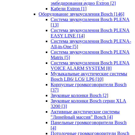
эмбедирования аудио Extron
[2]
Кабели Extron
[1]
Оборудование звукоусиления Bosch
[146]
Система звукоусиления Bosch PLENA
[13]
Система звукоусиления Bosch PLENA
EASY LINE
[14]
Система звукоусиления Bosch PLENA-
All-in-One
[5]
Система звукоусиления Bosch PLENA
Matrix
[5]
Система звукоусиления Bosch PLENA
VOICE ALARM SYSTEM
[8]
Музыкальные акустические системы
Bosch LB6/ LC6/ LP6
[10]
Корпусные громкоговорители Bosch
[37]
Звуковые колонки Bosch
[2]
Звуковые колонки Bosch серии XLA
3200
[3]
Активные акустические системы
"Линейный массив" Bosch
[4]
Панельные громкоговорители Bosch
[4]
Потолочные громкоговорители Bosch