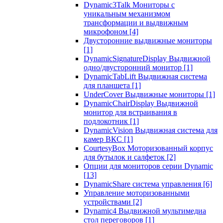
Dynamic3Talk Мониторы с
уникальным механизмом
трансформации и выдвижным
микрофоном
[4]
Двусторонние выдвижные мониторы
[1]
DynamicSignatureDisplay Выдвижной
одно/двусторонний монитор
[1]
DynamicTabLift Выдвижная система
для планшета
[1]
UnderCover Выдвижные мониторы
[1]
DynamicChairDisplay Выдвижной
монитор для встраивания в
подлокотник
[1]
DynamicVision Выдвижная система для
камер ВКС
[1]
CourtesyBox Моторизованный корпус
для бутылок и салфеток
[2]
Опции для мониторов серии Dynamic
[13]
DynamicShare система управления
[6]
Управление моторизованными
устройствами
[2]
Dynamic4 Выдвижной мультимедиа
стол переговоров
[1]