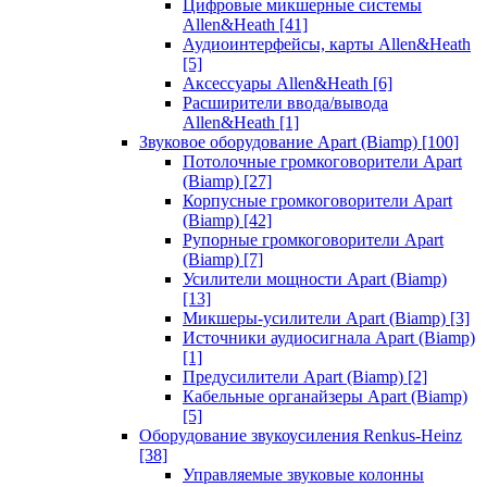
Цифровые микшерные системы
Allen&Heath
[41]
Аудиоинтерфейсы, карты Allen&Heath
[5]
Аксессуары Allen&Heath
[6]
Расширители ввода/вывода
Allen&Heath
[1]
Звуковое оборудование Apart (Biamp)
[100]
Потолочные громкоговорители Apart
(Biamp)
[27]
Корпусные громкоговорители Apart
(Biamp)
[42]
Рупорные громкоговорители Apart
(Biamp)
[7]
Усилители мощности Apart (Biamp)
[13]
Микшеры-усилители Apart (Biamp)
[3]
Источники аудиосигнала Apart (Biamp)
[1]
Предусилители Apart (Biamp)
[2]
Кабельные органайзеры Apart (Biamp)
[5]
Оборудование звукоусиления Renkus-Heinz
[38]
Управляемые звуковые колонны