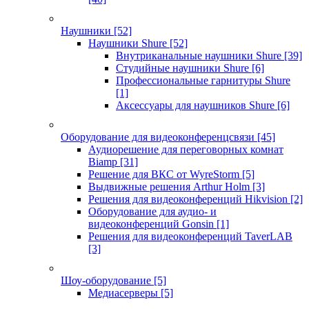
Наушники
[52]
Наушники Shure
[52]
Внутриканальные наушники Shure
[39]
Студийные наушники Shure
[6]
Профессиональные гарнитуры Shure
[1]
Аксессуары для наушников Shure
[6]
Оборудование для видеоконференцсвязи
[45]
Аудиорешение для переговорных комнат
Biamp
[31]
Решение для ВКС от WyreStorm
[5]
Выдвижные решения Arthur Holm
[3]
Решения для видеоконференций Hikvision
[2]
Оборудование для аудио- и
видеоконференций Gonsin
[1]
Решения для видеоконференций TaverLAB
[3]
Шоу-оборудование
[5]
Медиасерверы
[5]