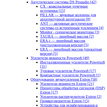
Акустические системы DS Proaudio
[42]
CX - коаксиальные точечные
источники
[15]
PILLAR — звуковые колонны для
архитектурной интеграции
[8]
ANT — активные акустические
системы со встроенным усилением
[4]
Monitor - сценические мониторы
[3]
TAURA — линейный массив
[2]
ERA-i — линейный массив
(инсталляционная версия)
[5]
ERA — линейный массив (прокатная
версия)
[5]
Усилители мощности Powersoft
[49]
Инсталляционные усилители Powersoft
[31]
Туровые усилители Powersoft
[17]
Компактные усилители Powersoft
[1]
Оборудование звукоусиления Extron
[58]
Усилители мощности Extron
[21]
Процессоры обработки сигналов (DSP)
Extron
[17]
Усилители-распределители Extron
[2]
Громкоговорители Extron
[15]
Устройства для деэмбедирования и