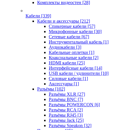
Комплекты видеостен
[28]
Кабели
[339]
Кабели и аксессуары
[212]
Спикерные кабели
[57]
Микрофонные кабели
[30]
Сетевые кабели
[67]
Инструментальный кабель
[1]
Аудиокабели
[3]
Кабельные оплетки
[1]
Коаксиальные кабели
[2]
HDMI кабели
[25]
Интерфейсные кабели
[14]
USB кабели / удлинители
[10]
Силовые кабели
[1]
Аксессуары
[1]
Разъёмы
[102]
Разъёмы XLR
[27]
Разъёмы BNC
[7]
Разъёмы POWERCON
[6]
Разъёмы RCA
[2]
Разъёмы RJ45
[3]
Разъёмы Jack
[25]
Разъёмы Speakon
[32]