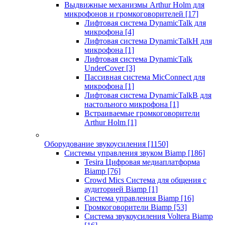
Выдвижные механизмы Arthur Holm для
микрофонов и громкоговорителей
[17]
Лифтовая система DynamicTalk для
микрофона
[4]
Лифтовая система DynamicTalkH для
микрофона
[1]
Лифтовая система DynamicTalk
UnderCover
[3]
Пассивная система MicConnect для
микрофона
[1]
Лифтовая система DynamicTalkB для
настольного микрофона
[1]
Встраиваемые громкоговорители
Arthur Holm
[1]
Оборудование звукоусиления
[1150]
Системы управления звуком Biamp
[186]
Tesira Цифровая медиаплатформа
Biamp
[76]
Crowd Mics Система для общения с
аудиторией Biamp
[1]
Система управления Biamp
[16]
Громкоговорители Biamp
[53]
Система звукоусиления Voltera Biamp