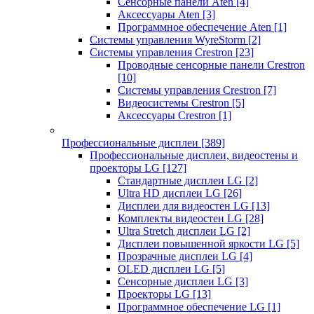
Сенсорные панели Aten
[4]
Аксессуары Aten
[3]
Программное обеспечение Aten
[1]
Системы управления WyreStorm
[2]
Системы управления Crestron
[23]
Проводные сенсорные панели Crestron
[10]
Системы управления Crestron
[7]
Видеосистемы Crestron
[5]
Аксессуары Crestron
[1]
Профессиональные дисплеи
[389]
Профессиональные дисплеи, видеостены и
проекторы LG
[127]
Стандартные дисплеи LG
[2]
Ultra HD дисплеи LG
[26]
Дисплеи для видеостен LG
[13]
Комплекты видеостен LG
[28]
Ultra Stretch дисплеи LG
[2]
Дисплеи повышенной яркости LG
[5]
Прозрачные дисплеи LG
[4]
OLED дисплеи LG
[5]
Сенсорные дисплеи LG
[3]
Проекторы LG
[13]
Программное обеспечение LG
[1]