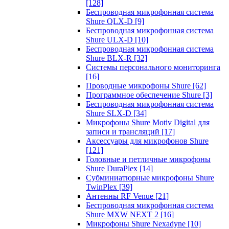
[128]
Беспроводная микрофонная система
Shure QLX-D
[9]
Беспроводная микрофонная система
Shure ULX-D
[10]
Беспроводная микрофонная система
Shure BLX-R
[32]
Системы персонального мониторинга
[16]
Проводные микрофоны Shure
[62]
Программное обеспечение Shure
[3]
Беспроводная микрофонная система
Shure SLX-D
[34]
Микрофоны Shure Motiv Digital для
записи и трансляций
[17]
Аксессуары для микрофонов Shure
[121]
Головные и петличные микрофоны
Shure DuraPlex
[14]
Субминиатюрные микрофоны Shure
TwinPlex
[39]
Антенны RF Venue
[21]
Беспроводная микрофонная система
Shure MXW NEXT 2
[16]
Микрофоны Shure Nexadyne
[10]