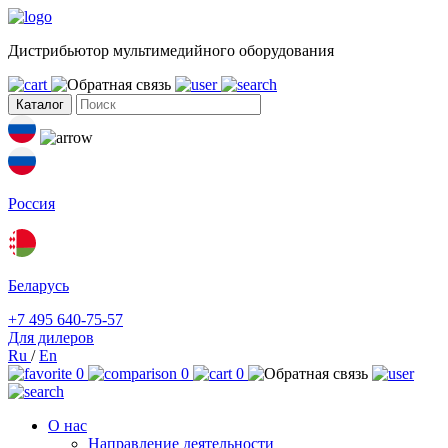
Дистрибьютор мультимедийного оборудования
Каталог
Россия
Беларусь
+7 495 640-75-57
Для дилеров
Ru
/
En
0
0
0
О нас
Направление деятельности