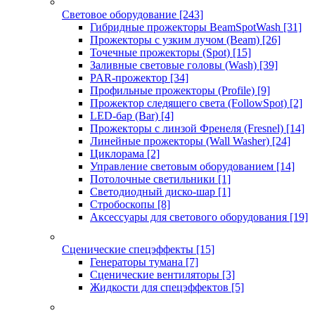
Световое оборудование
[243]
Гибридные прожекторы BeamSpotWash
[31]
Прожекторы с узким лучом (Beam)
[26]
Точечные прожекторы (Spot)
[15]
Заливные световые головы (Wash)
[39]
PAR-прожектор
[34]
Профильные прожекторы (Profile)
[9]
Прожектор следящего света (FollowSpot)
[2]
LED-бар (Bar)
[4]
Прожекторы с линзой Френеля (Fresnel)
[14]
Линейные прожекторы (Wall Washer)
[24]
Циклорама
[2]
Управление световым оборудованием
[14]
Потолочные светильники
[1]
Светодиодный диско-шар
[1]
Стробоскопы
[8]
Аксессуары для светового оборудования
[19]
Сценические спецэффекты
[15]
Генераторы тумана
[7]
Сценические вентиляторы
[3]
Жидкости для спецэффектов
[5]