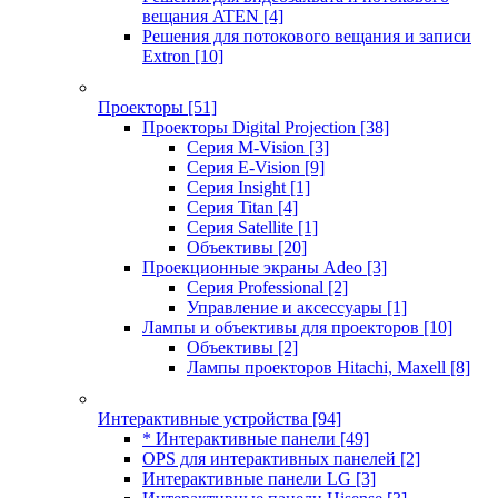
вещания ATEN
[4]
Решения для потокового вещания и записи
Extron
[10]
Проекторы
[51]
Проекторы Digital Projection
[38]
Серия M-Vision
[3]
Серия E-Vision
[9]
Серия Insight
[1]
Серия Titan
[4]
Серия Satellite
[1]
Объективы
[20]
Проекционные экраны Adeo
[3]
Серия Professional
[2]
Управление и аксессуары
[1]
Лампы и объективы для проекторов
[10]
Объективы
[2]
Лампы проекторов Hitachi, Maxell
[8]
Интерактивные устройства
[94]
* Интерактивные панели
[49]
OPS для интерактивных панелей
[2]
Интерактивные панели LG
[3]