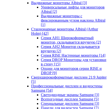
Выдвижные мониторы Albiral
[3]
Универсальные лифты для мониторов
Albiral
[2]
Выдвижные мониторы с
фиксированным углом наклона Albiral
[1]
Стационарные мониторы Albiral (Arthur
Holm)
[42]
Серия AH1 Широкоформатный
монитор, складывается вручную
[2]
Серия AH2 Монитор складывается
вручную
[2]
Серия RISE Настенные мониторы
[14]
Серия DROP Мониторы для установки
в стену
[15]
Опции для мониторов серии RISE и
DROP
[9]
Сверхширокоформатные дисплеи 21:9 Jupiter
[5]
Профессиональные дисплеи и видеостены
Samsung
[54]
Светодиодные экраны Samsung
[3]
Всепогодные дисплеи Samsung
[5]
Специальные дисплеи Samsung
[3]
Панели для видеостен Samsung
[7]