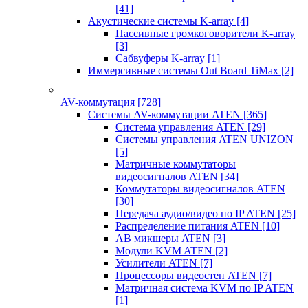
[41]
Акустические системы K-array
[4]
Пассивные громкоговорители K-array
[3]
Сабвуферы K-array
[1]
Иммерсивные системы Out Board TiMax
[2]
AV-коммутация
[728]
Системы AV-коммутации ATEN
[365]
Система управления ATEN
[29]
Системы управления ATEN UNIZON
[5]
Матричные коммутаторы
видеосигналов ATEN
[34]
Коммутаторы видеосигналов ATEN
[30]
Передача аудио/видео по IP ATEN
[25]
Распределение питания ATEN
[10]
АВ микшеры ATEN
[3]
Модули KVM ATEN
[2]
Усилители ATEN
[7]
Процессоры видеостен ATEN
[7]
Матричная система KVM по IP ATEN
[1]