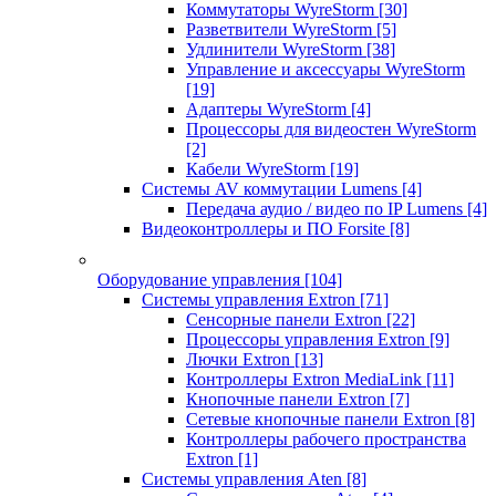
Коммутаторы WyreStorm
[30]
Разветвители WyreStorm
[5]
Удлинители WyreStorm
[38]
Управление и аксессуары WyreStorm
[19]
Адаптеры WyreStorm
[4]
Процессоры для видеостен WyreStorm
[2]
Кабели WyreStorm
[19]
Системы AV коммутации Lumens
[4]
Передача аудио / видео по IP Lumens
[4]
Видеоконтроллеры и ПО Forsite
[8]
Оборудование управления
[104]
Системы управления Extron
[71]
Сенсорные панели Extron
[22]
Процессоры управления Extron
[9]
Лючки Extron
[13]
Контроллеры Extron MediaLink
[11]
Кнопочные панели Extron
[7]
Сетевые кнопочные панели Extron
[8]
Контроллеры рабочего пространства
Extron
[1]
Системы управления Aten
[8]