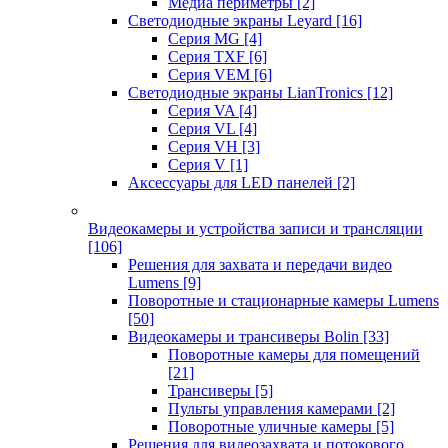
Медиа периметры
[2]
Светодиодные экраны Leyard
[16]
Серия MG
[4]
Серия TXF
[6]
Серия VEM
[6]
Светодиодные экраны LianTronics
[12]
Серия VA
[4]
Серия VL
[4]
Серия VH
[3]
Серия V
[1]
Аксессуары для LED панелей
[2]
Видеокамеры и устройства записи и трансляции
[106]
Решения для захвата и передачи видео
Lumens
[9]
Поворотные и стационарные камеры Lumens
[50]
Видеокамеры и трансиверы Bolin
[33]
Поворотные камеры для помещений
[21]
Трансиверы
[5]
Пульты управления камерами
[2]
Поворотные уличные камеры
[5]
Решения для видеозахвата и потокового