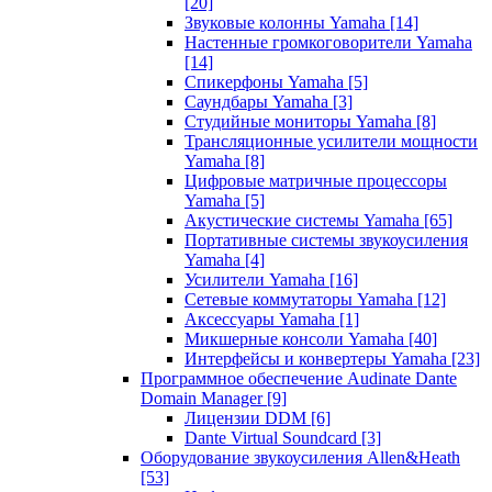
[20]
Звуковые колонны Yamaha
[14]
Настенные громкоговорители Yamaha
[14]
Спикерфоны Yamaha
[5]
Саундбары Yamaha
[3]
Студийные мониторы Yamaha
[8]
Трансляционные усилители мощности
Yamaha
[8]
Цифровые матричные процессоры
Yamaha
[5]
Акустические системы Yamaha
[65]
Портативные системы звукоусиления
Yamaha
[4]
Усилители Yamaha
[16]
Сетевые коммутаторы Yamaha
[12]
Аксессуары Yamaha
[1]
Микшерные консоли Yamaha
[40]
Интерфейсы и конвертеры Yamaha
[23]
Программное обеспечение Audinate Dante
Domain Manager
[9]
Лицензии DDM
[6]
Dante Virtual Soundcard
[3]
Оборудование звукоусиления Allen&Heath
[53]