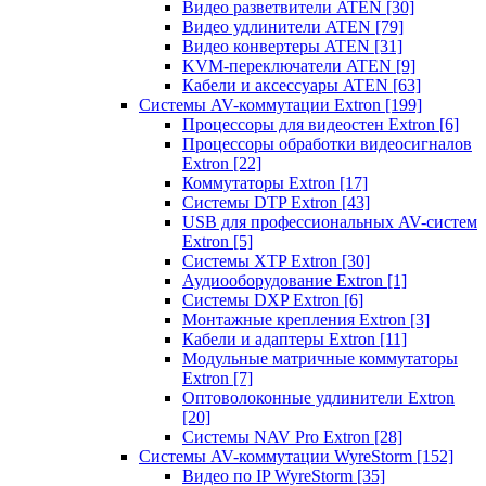
Видео разветвители ATEN
[30]
Видео удлинители ATEN
[79]
Видео конвертеры ATEN
[31]
KVM-переключатели ATEN
[9]
Кабели и аксессуары ATEN
[63]
Системы AV-коммутации Extron
[199]
Процессоры для видеостен Extron
[6]
Процессоры обработки видеосигналов
Extron
[22]
Коммутаторы Extron
[17]
Системы DTP Extron
[43]
USB для профессиональных AV-систем
Extron
[5]
Системы XTP Extron
[30]
Аудиооборудование Extron
[1]
Системы DXP Extron
[6]
Монтажные крепления Extron
[3]
Кабели и адаптеры Extron
[11]
Модульные матричные коммутаторы
Extron
[7]
Оптоволоконные удлинители Extron
[20]
Системы NAV Pro Extron
[28]
Системы AV-коммутации WyreStorm
[152]
Видео по IP WyreStorm
[35]