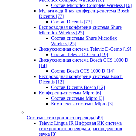
Состав Microflex Complete Wireless
[16]
Мультимедийная конференц-система Bosch
Dicentis
[77]
Состав Dicentis
[77]
Беспроводная конференц-система Shure
Microflex Wireless
[25]
Состав системы Shure Microflex
Wireless
[25]
Дискуссионная система Televic D-Cerno
[19]
Состав Televic D-Cerno
[19]
Дискуссионная система Bosch CCS 1000 D
[14]
Состав Bosch CCS 1000 D
[14]
Беспроводная конференц-система Bosch
Dicentis
[12]
Состав Dicentis Bosch
[12]
Конференц-системы Mipro
[6]
Состав системы Mipro
[3]
Комплекты системы Mipro
[3]
Системы синхронного перевода
[49]
Televic Lingua IR Цифровая ИК система
синхронного перевода и распределения
звука
[8]