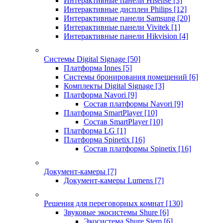
Интерактивные панели Hisense
[3]
Интерактивные дисплеи Philips
[12]
Интерактивные панели Samsung
[20]
Интерактивные панели Vivitek
[1]
Интерактивные панели Hikvision
[4]
Системы Digital Signage
[50]
Платформа Innes
[5]
Системы бронирования помещений
[6]
Комплекты Digital Signage
[3]
Платформа Navori
[9]
Состав платформы Navori
[9]
Платформа SmartPlayer
[10]
Состав SmartPlayer
[10]
Платформа LG
[1]
Платформа Spinetix
[16]
Состав платформы Spinetix
[16]
Документ-камеры
[7]
Документ-камеры Lumens
[7]
Решения для переговорных комнат
[130]
Звуковые экосистемы Shure
[6]
Экосистема Shure Stem
[6]