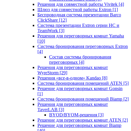
Решения для совместной работы Vivitek
[4]
Шлюз для совместной работы Extron
[1]
Беспроводная система презентации Barco
ClickShare
[12]
Система презентации Extron серии HC и
TeamWork
[3]
Решения для переговорных комнат Yamaha
[10]
Система бронирования переговорных Extron
[4]
Состав системы бронирования
переговорных
[4]
Решения для переговорных комнат
WyreStorm
[29]
Решения «все-в-одном» Kandao
[8]
Система бронирования помещений ATEN
[5]
Решение для переговорных комнат Gonsin
[1]
Система бронирования помещений Biamp
[2]
Решения для переговорных комнат
TaverLAB
[3]
BYOD/BYOM-решения
[3]
Решение для переговорных комнат ATEN
[2]
Решение для переговорных комнат Biamp
[40]