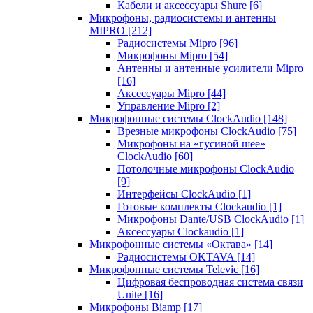
Кабели и аксессуары Shure
[6]
Микрофоны, радиосистемы и антенны
MIPRO
[212]
Радиосистемы Mipro
[96]
Микрофоны Mipro
[54]
Антенны и антенные усилители Mipro
[16]
Аксессуары Mipro
[44]
Управление Mipro
[2]
Микрофонные системы ClockAudio
[148]
Врезные микрофоны ClockAudio
[75]
Микрофоны на «гусиной шее»
ClockAudio
[60]
Потолочные микрофоны ClockAudio
[9]
Интерфейсы ClockAudio
[1]
Готовые комплекты Clockaudio
[1]
Микрофоны Dante/USB ClockAudio
[1]
Аксессуары Clockaudio
[1]
Микрофонные системы «Октава»
[14]
Радиосистемы OKTAVA
[14]
Микрофонные системы Televic
[16]
Цифровая беспроводная система связи
Unite
[16]
Микрофоны Biamp
[17]