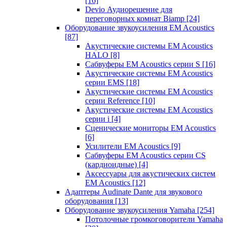
[16]
Devio Аудиорешение для
переговорных комнат Biamp
[24]
Оборудование звукоусиления EM Acoustics
[87]
Акустические системы EM Acoustics
HALO
[8]
Сабвуферы EM Acoustics серии S
[16]
Акустические системы EM Acoustics
серии EMS
[18]
Акустические системы EM Acoustics
серии Reference
[10]
Акустические системы EM Acoustics
серии i
[4]
Сценические мониторы EM Acoustics
[6]
Усилители EM Acoustics
[9]
Сабвуферы EM Acoustics серии CS
(кардиоидные)
[4]
Аксессуары для акустических систем
EM Acoustics
[12]
Адаптеры Audinate Dante для звукового
оборудования
[13]
Оборудование звукоусиления Yamaha
[254]
Потолочные громкоговорители Yamaha