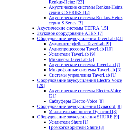
Renkus-Heinz
[23]
Акустические системы Renkus-Heinz
серии C SERIES
[12]
Акустические системы Renkus-Heinz
серии S Series
[3]
Акустические системы TEFRA
[15]
Звуковое оборудование ATEN
[7]
Оборудование звукоусиления TaverLab
[41]
Аудиоинтерфейсы TaverLab
[9]
Аудиопроцессоры TaverLab
[10]
Усилители TaverLab
[9]
Микшеры TaverLab
[2]
Акустические системы TaverLab
[7]
Микрофонные системы TaverLab
[3]
Системы управления TaverLab
[1]
Оборудование звукоусиления Electro-Voice
[29]
Акустические системы Electro-Voice
[21]
Сабвуферы Electro-Voice
[8]
Оборудование звукоусиления Dynacord
[8]
Усилители мощности Dynacord
[8]
Оборудование звукоусиления SHURE
[9]
Усилители Shure
[1]
Громкоговорители Shure
[8]