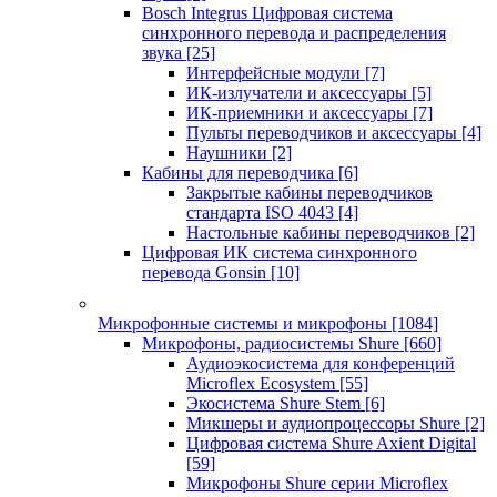
Bosch Integrus Цифровая система
синхронного перевода и распределения
звука
[25]
Интерфейсные модули
[7]
ИК-излучатели и аксессуары
[5]
ИК-приемники и аксессуары
[7]
Пульты переводчиков и аксессуары
[4]
Наушники
[2]
Кабины для переводчика
[6]
Закрытые кабины переводчиков
стандарта ISO 4043
[4]
Настольные кабины переводчиков
[2]
Цифровая ИК система синхронного
перевода Gonsin
[10]
Микрофонные системы и микрофоны
[1084]
Микрофоны, радиосистемы Shure
[660]
Аудиоэкосистема для конференций
Microflex Ecosystem
[55]
Экосистема Shure Stem
[6]
Микшеры и аудиопроцессоры Shure
[2]
Цифровая система Shure Axient Digital
[59]
Микрофоны Shure серии Microflex