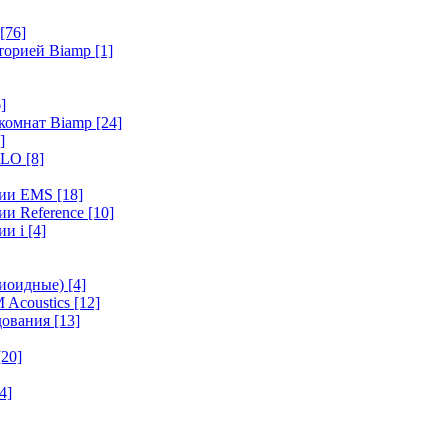
[76]
иторией Biamp
[1]
]
 комнат Biamp
[24]
]
HALO
[8]
ерии EMS
[18]
ии Reference
[10]
ии i
[4]
диоидные)
[4]
 Acoustics
[12]
удования
[13]
[20]
4]