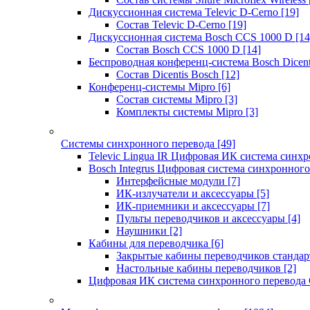
Дискуссионная система Televic D-Cerno
[19]
Состав Televic D-Cerno
[19]
Дискуссионная система Bosch CCS 1000 D
[14
Состав Bosch CCS 1000 D
[14]
Беспроводная конференц-система Bosch Dicen
Состав Dicentis Bosch
[12]
Конференц-системы Mipro
[6]
Состав системы Mipro
[3]
Комплекты системы Mipro
[3]
Системы синхронного перевода
[49]
Televic Lingua IR Цифровая ИК система синхр
Bosch Integrus Цифровая система синхронного
Интерфейсные модули
[7]
ИК-излучатели и аксессуары
[5]
ИК-приемники и аксессуары
[7]
Пульты переводчиков и аксессуары
[4]
Наушники
[2]
Кабины для переводчика
[6]
Закрытые кабины переводчиков стандар
Настольные кабины переводчиков
[2]
Цифровая ИК система синхронного перевода