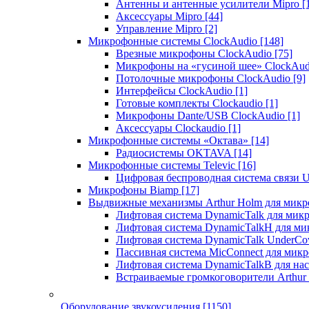
Антенны и антенные усилители Mipro
[
Аксессуары Mipro
[44]
Управление Mipro
[2]
Микрофонные системы ClockAudio
[148]
Врезные микрофоны ClockAudio
[75]
Микрофоны на «гусиной шее» ClockAu
Потолочные микрофоны ClockAudio
[9]
Интерфейсы ClockAudio
[1]
Готовые комплекты Clockaudio
[1]
Микрофоны Dante/USB ClockAudio
[1]
Аксессуары Clockaudio
[1]
Микрофонные системы «Октава»
[14]
Радиосистемы OKTAVA
[14]
Микрофонные системы Televic
[16]
Цифровая беспроводная система связи U
Микрофоны Biamp
[17]
Выдвижные механизмы Arthur Holm для микр
Лифтовая система DynamicTalk для ми
Лифтовая система DynamicTalkH для м
Лифтовая система DynamicTalk UnderCo
Пассивная система MicConnect для мик
Лифтовая система DynamicTalkB для на
Встраиваемые громкоговорители Arthu
Оборудование звукоусиления
[1150]