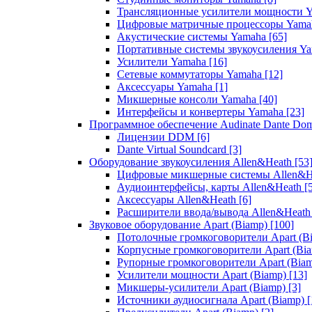
Трансляционные усилители мощности 
Цифровые матричные процессоры Yam
Акустические системы Yamaha
[65]
Портативные системы звукоусиления Y
Усилители Yamaha
[16]
Сетевые коммутаторы Yamaha
[12]
Аксессуары Yamaha
[1]
Микшерные консоли Yamaha
[40]
Интерфейсы и конвертеры Yamaha
[23]
Программное обеспечение Audinate Dante Do
Лицензии DDM
[6]
Dante Virtual Soundcard
[3]
Оборудование звукоусиления Allen&Heath
[53
Цифровые микшерные системы Allen&
Аудиоинтерфейсы, карты Allen&Heath
[
Аксессуары Allen&Heath
[6]
Расширители ввода/вывода Allen&Heat
Звуковое оборудование Apart (Biamp)
[100]
Потолочные громкоговорители Apart (B
Корпусные громкоговорители Apart (Bi
Рупорные громкоговорители Apart (Bia
Усилители мощности Apart (Biamp)
[13]
Микшеры-усилители Apart (Biamp)
[3]
Источники аудиосигнала Apart (Biamp)
[