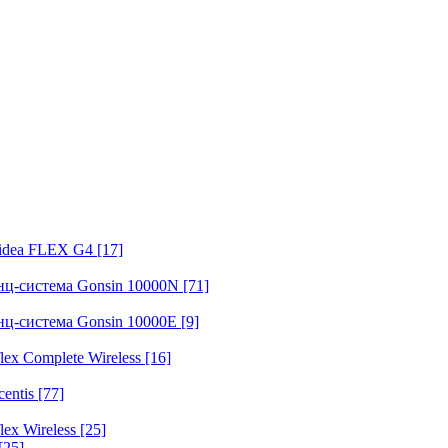
fidea FLEX G4
[17]
нц-система Gonsin 10000N
[71]
нц-система Gonsin 10000E
[9]
ex Complete Wireless
[16]
entis
[77]
ex Wireless
[25]
[25]