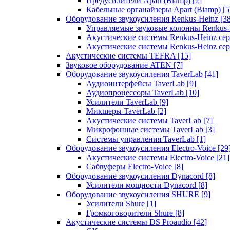
Предусилители Apart (Biamp)
[2]
Кабельные органайзеры Apart (Biamp)
[5
Оборудование звукоусиления Renkus-Heinz
[3
Управляемые звуковые колонны Renkus
Акустические системы Renkus-Heinz с
Акустические системы Renkus-Heinz сер
Акустические системы TEFRA
[15]
Звуковое оборудование ATEN
[7]
Оборудование звукоусиления TaverLab
[41]
Аудиоинтерфейсы TaverLab
[9]
Аудиопроцессоры TaverLab
[10]
Усилители TaverLab
[9]
Микшеры TaverLab
[2]
Акустические системы TaverLab
[7]
Микрофонные системы TaverLab
[3]
Системы управления TaverLab
[1]
Оборудование звукоусиления Electro-Voice
[29
Акустические системы Electro-Voice
[21]
Сабвуферы Electro-Voice
[8]
Оборудование звукоусиления Dynacord
[8]
Усилители мощности Dynacord
[8]
Оборудование звукоусиления SHURE
[9]
Усилители Shure
[1]
Громкоговорители Shure
[8]
Акустические системы DS Proaudio
[42]