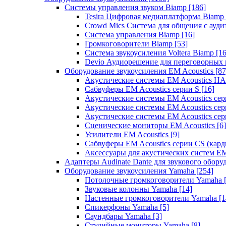
Системы управления звуком Biamp
[186]
Tesira Цифровая медиаплатформа Biamp
Crowd Mics Система для общения с ауд
Система управления Biamp
[16]
Громкоговорители Biamp
[53]
Система звукоусиления Voltera Biamp
[16
Devio Аудиорешение для переговорных
Оборудование звукоусиления EM Acoustics
[87
Акустические системы EM Acoustics 
Сабвуферы EM Acoustics серии S
[16]
Акустические системы EM Acoustics с
Акустические системы EM Acoustics сер
Акустические системы EM Acoustics сер
Сценические мониторы EM Acoustics
[6]
Усилители EM Acoustics
[9]
Сабвуферы EM Acoustics серии CS (кар
Аксессуары для акустических систем EM
Адаптеры Audinate Dante для звукового обор
Оборудование звукоусиления Yamaha
[254]
Потолочные громкоговорители Yamaha
Звуковые колонны Yamaha
[14]
Настенные громкоговорители Yamaha
[1
Спикерфоны Yamaha
[5]
Саундбары Yamaha
[3]
Студийные мониторы Yamaha
[8]