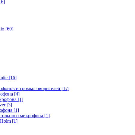
16]
dio
[60]
nite
[16]
офонов и громкоговорителей
[17]
крофона
[4]
икрофона
[1]
ver
[3]
рофона
[1]
стольного микрофона
[1]
r Holm
[1]