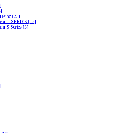
]
8]
-Heinz
[23]
ерии C SERIES
[12]
ии S Series
[3]
]