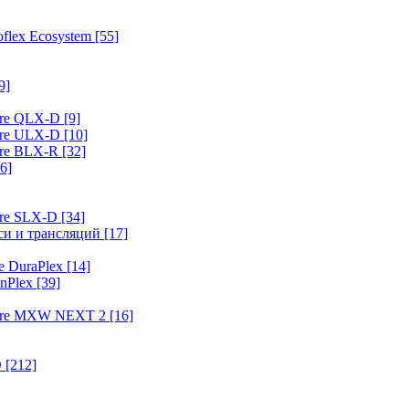
flex Ecosystem
[55]
9]
ure QLX-D
[9]
ure ULX-D
[10]
ure BLX-R
[32]
6]
ure SLX-D
[34]
иси и трансляций
[17]
e DuraPlex
[14]
nPlex
[39]
hure MXW NEXT 2
[16]
O
[212]