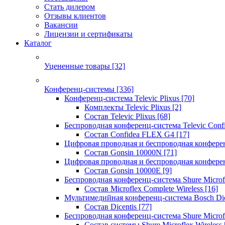
Стать дилером
Отзывы клиентов
Вакансии
Лицензии и сертификаты
Каталог
Уцененные товары
[32]
Конференц-системы
[336]
Конференц-система Televic Plixus
[70]
Комплекты Televic Plixus
[2]
Состав Televic Plixus
[68]
Беспроводная конференц-система Televic Con
Состав Confidea FLEX G4
[17]
Цифровая проводная и беспроводная конфере
Состав Gonsin 10000N
[71]
Цифровая проводная и беспроводная конфере
Состав Gonsin 10000E
[9]
Беспроводная конференц-система Shure Microfl
Состав Microflex Complete Wireless
[16]
Мультимедийная конференц-система Bosch Dic
Состав Dicentis
[77]
Беспроводная конференц-система Shure Microfl
Состав системы Shure Microflex Wireless