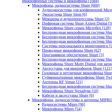
Микрофонные системы и микрофоны
[1084]
Микрофоны, радиосистемы Shure
[660]
Аудиоэкосистема для конференций Micro
Экосистема Shure Stem
[6]
Микшеры и аудиопроцессоры Shure
[2]
Цифровая система Shure Axient Digital
[5
Микрофоны Shure серии Microflex
[128]
Беспроводная микрофонная система Sh
Беспроводная микрофонная система Sh
Беспроводная микрофонная система Sh
Системы персонального мониторинга
[1
Проводные микрофоны Shure
[62]
Программное обеспечение Shure
[3]
Беспроводная микрофонная система Sh
Микрофоны Shure Motiv Digital для зап
Аксессуары для микрофонов Shure
[121]
Головные и петличные микрофоны Shur
Субминиатюрные микрофоны Shure Twi
Антенны RF Venue
[21]
Беспроводная микрофонная система S
Микрофоны Shure Nexadyne
[10]
Кабели и аксессуары Shure
[6]
Микрофоны, радиосистемы и антенны MIPR
Радиосистемы Mipro
[96]
Микрофоны Mipro
[54]