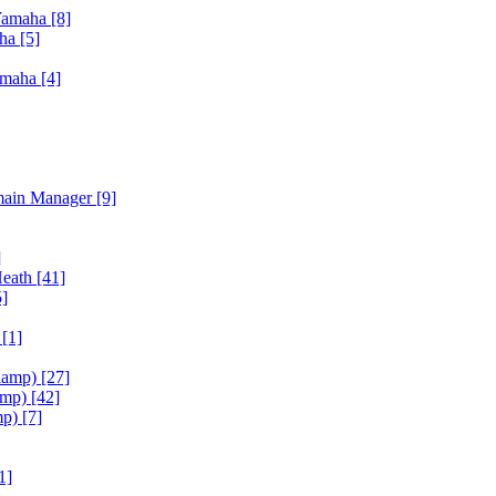
Yamaha
[8]
aha
[5]
amaha
[4]
main Manager
[9]
]
Heath
[41]
5]
h
[1]
iamp)
[27]
amp)
[42]
mp)
[7]
1]