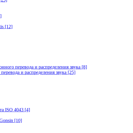
]
tis
[12]
онного перевода и распределения звука
[8]
 перевода и распределения звука
[25]
та ISO 4043
[4]
 Gonsin
[10]