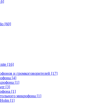
16]
dio
[60]
nite
[16]
офонов и громкоговорителей
[17]
крофона
[4]
икрофона
[1]
ver
[3]
рофона
[1]
стольного микрофона
[1]
r Holm
[1]