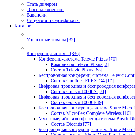
Стать дилером
Отзывы клиентов
Вакансии
Лицензии и сертификаты
Каталог
Уцененные товары
[32]
Конференц-системы
[336]
Конференц-система Televic Plixus
[70]
Комплекты Televic Plixus
[2]
Состав Televic Plixus
[68]
Беспроводная конференц-система Televic Con
Состав Confidea FLEX G4
[17]
Цифровая проводная и беспроводная конфере
Состав Gonsin 10000N
[71]
Цифровая проводная и беспроводная конфере
Состав Gonsin 10000E
[9]
Беспроводная конференц-система Shure Microfl
Состав Microflex Complete Wireless
[16]
Мультимедийная конференц-система Bosch Dic
Состав Dicentis
[77]
Беспроводная конференц-система Shure Microfl
Состав системы Shure Microflex Wireless