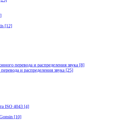
]
tis
[12]
онного перевода и распределения звука
[8]
 перевода и распределения звука
[25]
та ISO 4043
[4]
 Gonsin
[10]