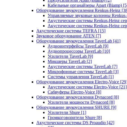
Предусилители Apart (Biamp)
[2]
Кабельные органайзеры Apart (Biamp)
[5
Оборудование звукоусиления Renkus-Heinz
[3
Управляемые звуковые колонны Renkus
Акустические системы Renkus-Heinz с
Акустические системы Renkus-Heinz сер
Акустические системы TEFRA
[15]
Звуковое оборудование ATEN
[7]
Оборудование звукоусиления TaverLab
[41]
Аудиоинтерфейсы TaverLab
[9]
Аудиопроцессоры TaverLab
[10]
Усилители TaverLab
[9]
Микшеры TaverLab
[2]
Акустические системы TaverLab
[7]
Микрофонные системы TaverLab
[3]
Системы управления TaverLab
[1]
Оборудование звукоусиления Electro-Voice
[29
Акустические системы Electro-Voice
[21]
Сабвуферы Electro-Voice
[8]
Оборудование звукоусиления Dynacord
[8]
Усилители мощности Dynacord
[8]
Оборудование звукоусиления SHURE
[9]
Усилители Shure
[1]
Громкоговорители Shure
[8]
Акустические системы DS Proaudio
[42]