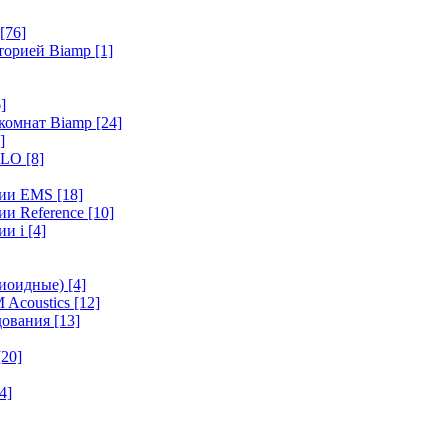
[76]
иторией Biamp
[1]
]
 комнат Biamp
[24]
]
HALO
[8]
ерии EMS
[18]
ии Reference
[10]
ии i
[4]
диоидные)
[4]
 Acoustics
[12]
удования
[13]
[20]
4]