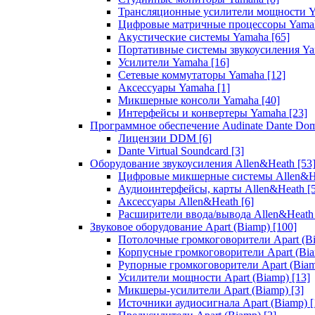
Трансляционные усилители мощности 
Цифровые матричные процессоры Yam
Акустические системы Yamaha
[65]
Портативные системы звукоусиления Y
Усилители Yamaha
[16]
Сетевые коммутаторы Yamaha
[12]
Аксессуары Yamaha
[1]
Микшерные консоли Yamaha
[40]
Интерфейсы и конвертеры Yamaha
[23]
Программное обеспечение Audinate Dante Do
Лицензии DDM
[6]
Dante Virtual Soundcard
[3]
Оборудование звукоусиления Allen&Heath
[53
Цифровые микшерные системы Allen&
Аудиоинтерфейсы, карты Allen&Heath
[
Аксессуары Allen&Heath
[6]
Расширители ввода/вывода Allen&Heat
Звуковое оборудование Apart (Biamp)
[100]
Потолочные громкоговорители Apart (B
Корпусные громкоговорители Apart (Bi
Рупорные громкоговорители Apart (Bia
Усилители мощности Apart (Biamp)
[13]
Микшеры-усилители Apart (Biamp)
[3]
Источники аудиосигнала Apart (Biamp)
[