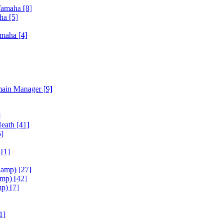
Yamaha
[8]
aha
[5]
amaha
[4]
main Manager
[9]
]
Heath
[41]
5]
h
[1]
iamp)
[27]
amp)
[42]
mp)
[7]
1]