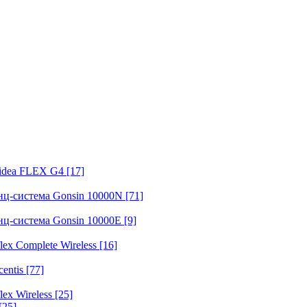
fidea FLEX G4
[17]
нц-система Gonsin 10000N
[71]
нц-система Gonsin 10000E
[9]
ex Complete Wireless
[16]
entis
[77]
ex Wireless
[25]
[25]