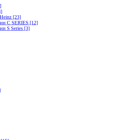
]
8]
-Heinz
[23]
ерии C SERIES
[12]
ии S Series
[3]
]