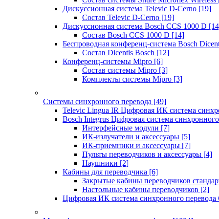
Дискуссионная система Televic D-Cerno
[19]
Состав Televic D-Cerno
[19]
Дискуссионная система Bosch CCS 1000 D
[14
Состав Bosch CCS 1000 D
[14]
Беспроводная конференц-система Bosch Dicen
Состав Dicentis Bosch
[12]
Конференц-системы Mipro
[6]
Состав системы Mipro
[3]
Комплекты системы Mipro
[3]
Системы синхронного перевода
[49]
Televic Lingua IR Цифровая ИК система синхр
Bosch Integrus Цифровая система синхронного
Интерфейсные модули
[7]
ИК-излучатели и аксессуары
[5]
ИК-приемники и аксессуары
[7]
Пульты переводчиков и аксессуары
[4]
Наушники
[2]
Кабины для переводчика
[6]
Закрытые кабины переводчиков стандар
Настольные кабины переводчиков
[2]
Цифровая ИК система синхронного перевода