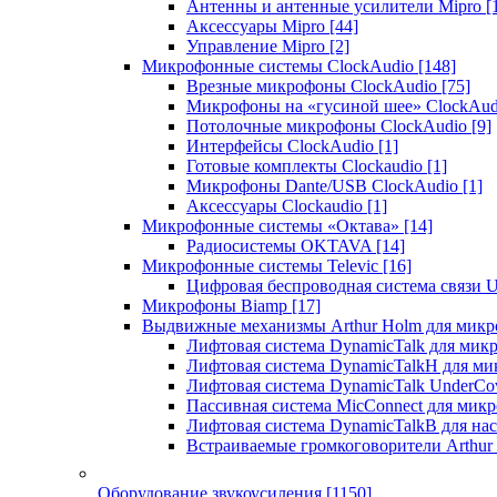
Антенны и антенные усилители Mipro
[
Аксессуары Mipro
[44]
Управление Mipro
[2]
Микрофонные системы ClockAudio
[148]
Врезные микрофоны ClockAudio
[75]
Микрофоны на «гусиной шее» ClockAu
Потолочные микрофоны ClockAudio
[9]
Интерфейсы ClockAudio
[1]
Готовые комплекты Clockaudio
[1]
Микрофоны Dante/USB ClockAudio
[1]
Аксессуары Clockaudio
[1]
Микрофонные системы «Октава»
[14]
Радиосистемы OKTAVA
[14]
Микрофонные системы Televic
[16]
Цифровая беспроводная система связи U
Микрофоны Biamp
[17]
Выдвижные механизмы Arthur Holm для микр
Лифтовая система DynamicTalk для ми
Лифтовая система DynamicTalkH для м
Лифтовая система DynamicTalk UnderCo
Пассивная система MicConnect для мик
Лифтовая система DynamicTalkB для на
Встраиваемые громкоговорители Arthu
Оборудование звукоусиления
[1150]