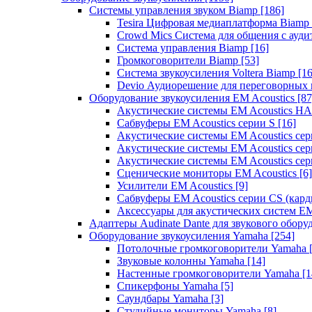
Системы управления звуком Biamp
[186]
Tesira Цифровая медиаплатформа Biamp
Crowd Mics Система для общения с ауд
Система управления Biamp
[16]
Громкоговорители Biamp
[53]
Система звукоусиления Voltera Biamp
[16
Devio Аудиорешение для переговорных
Оборудование звукоусиления EM Acoustics
[87
Акустические системы EM Acoustics 
Сабвуферы EM Acoustics серии S
[16]
Акустические системы EM Acoustics с
Акустические системы EM Acoustics сер
Акустические системы EM Acoustics сер
Сценические мониторы EM Acoustics
[6]
Усилители EM Acoustics
[9]
Сабвуферы EM Acoustics серии CS (кар
Аксессуары для акустических систем EM
Адаптеры Audinate Dante для звукового обор
Оборудование звукоусиления Yamaha
[254]
Потолочные громкоговорители Yamaha
Звуковые колонны Yamaha
[14]
Настенные громкоговорители Yamaha
[1
Спикерфоны Yamaha
[5]
Саундбары Yamaha
[3]
Студийные мониторы Yamaha
[8]