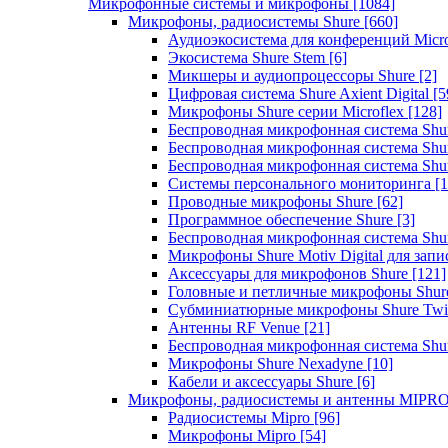
Микрофонные системы и микрофоны
[1084]
Микрофоны, радиосистемы Shure
[660]
Аудиоэкосистема для конференций Micro
Экосистема Shure Stem
[6]
Микшеры и аудиопроцессоры Shure
[2]
Цифровая система Shure Axient Digital
[5
Микрофоны Shure серии Microflex
[128]
Беспроводная микрофонная система Sh
Беспроводная микрофонная система Sh
Беспроводная микрофонная система Sh
Системы персонального мониторинга
[1
Проводные микрофоны Shure
[62]
Программное обеспечение Shure
[3]
Беспроводная микрофонная система Sh
Микрофоны Shure Motiv Digital для зап
Аксессуары для микрофонов Shure
[121]
Головные и петличные микрофоны Shur
Субминиатюрные микрофоны Shure Twi
Антенны RF Venue
[21]
Беспроводная микрофонная система S
Микрофоны Shure Nexadyne
[10]
Кабели и аксессуары Shure
[6]
Микрофоны, радиосистемы и антенны MIPR
Радиосистемы Mipro
[96]
Микрофоны Mipro
[54]