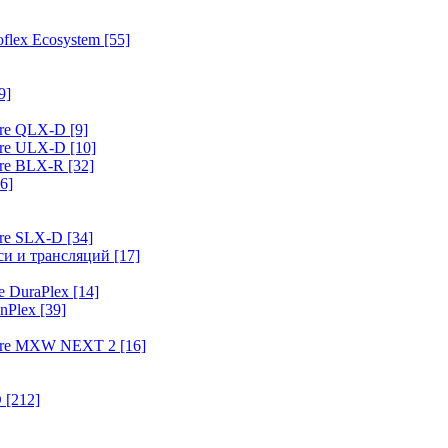
flex Ecosystem
[55]
9]
ure QLX-D
[9]
ure ULX-D
[10]
ure BLX-R
[32]
6]
ure SLX-D
[34]
иси и трансляций
[17]
e DuraPlex
[14]
nPlex
[39]
hure MXW NEXT 2
[16]
O
[212]