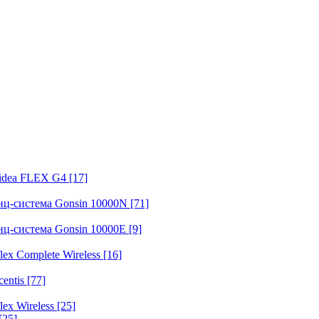
fidea FLEX G4
[17]
нц-система Gonsin 10000N
[71]
нц-система Gonsin 10000E
[9]
ex Complete Wireless
[16]
entis
[77]
ex Wireless
[25]
[25]