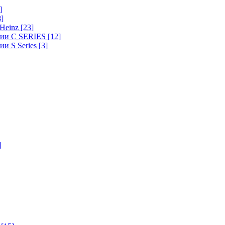
]
8]
-Heinz
[23]
ерии C SERIES
[12]
ии S Series
[3]
]