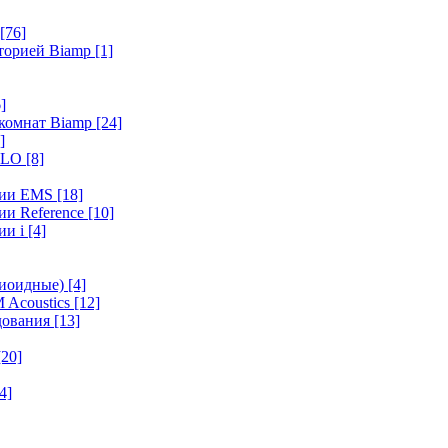
[76]
иторией Biamp
[1]
]
 комнат Biamp
[24]
]
HALO
[8]
ерии EMS
[18]
ии Reference
[10]
ии i
[4]
диоидные)
[4]
 Acoustics
[12]
удования
[13]
[20]
4]