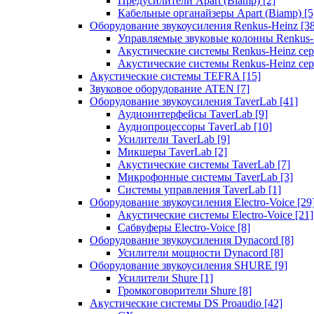
Предусилители Apart (Biamp)
[2]
Кабельные органайзеры Apart (Biamp)
[5
Оборудование звукоусиления Renkus-Heinz
[3
Управляемые звуковые колонны Renkus
Акустические системы Renkus-Heinz с
Акустические системы Renkus-Heinz сер
Акустические системы TEFRA
[15]
Звуковое оборудование ATEN
[7]
Оборудование звукоусиления TaverLab
[41]
Аудиоинтерфейсы TaverLab
[9]
Аудиопроцессоры TaverLab
[10]
Усилители TaverLab
[9]
Микшеры TaverLab
[2]
Акустические системы TaverLab
[7]
Микрофонные системы TaverLab
[3]
Системы управления TaverLab
[1]
Оборудование звукоусиления Electro-Voice
[29
Акустические системы Electro-Voice
[21]
Сабвуферы Electro-Voice
[8]
Оборудование звукоусиления Dynacord
[8]
Усилители мощности Dynacord
[8]
Оборудование звукоусиления SHURE
[9]
Усилители Shure
[1]
Громкоговорители Shure
[8]
Акустические системы DS Proaudio
[42]