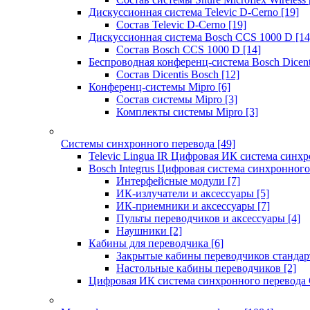
Дискуссионная система Televic D-Cerno
[19]
Состав Televic D-Cerno
[19]
Дискуссионная система Bosch CCS 1000 D
[14
Состав Bosch CCS 1000 D
[14]
Беспроводная конференц-система Bosch Dicen
Состав Dicentis Bosch
[12]
Конференц-системы Mipro
[6]
Состав системы Mipro
[3]
Комплекты системы Mipro
[3]
Системы синхронного перевода
[49]
Televic Lingua IR Цифровая ИК система синхр
Bosch Integrus Цифровая система синхронного
Интерфейсные модули
[7]
ИК-излучатели и аксессуары
[5]
ИК-приемники и аксессуары
[7]
Пульты переводчиков и аксессуары
[4]
Наушники
[2]
Кабины для переводчика
[6]
Закрытые кабины переводчиков стандар
Настольные кабины переводчиков
[2]
Цифровая ИК система синхронного перевода