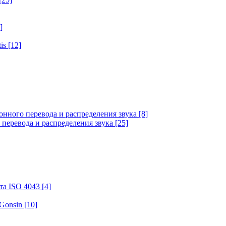
]
tis
[12]
онного перевода и распределения звука
[8]
 перевода и распределения звука
[25]
та ISO 4043
[4]
 Gonsin
[10]