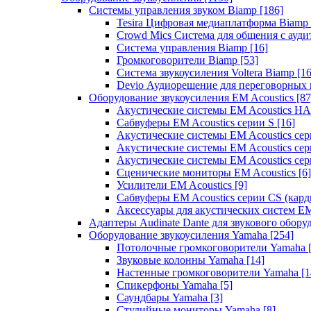
Системы управления звуком Biamp
[186]
Tesira Цифровая медиаплатформа Biamp
Crowd Mics Система для общения с ауд
Система управления Biamp
[16]
Громкоговорители Biamp
[53]
Система звукоусиления Voltera Biamp
[16
Devio Аудиорешение для переговорных
Оборудование звукоусиления EM Acoustics
[87
Акустические системы EM Acoustics 
Сабвуферы EM Acoustics серии S
[16]
Акустические системы EM Acoustics с
Акустические системы EM Acoustics сер
Акустические системы EM Acoustics сер
Сценические мониторы EM Acoustics
[6]
Усилители EM Acoustics
[9]
Сабвуферы EM Acoustics серии CS (кар
Аксессуары для акустических систем EM
Адаптеры Audinate Dante для звукового обор
Оборудование звукоусиления Yamaha
[254]
Потолочные громкоговорители Yamaha
Звуковые колонны Yamaha
[14]
Настенные громкоговорители Yamaha
[1
Спикерфоны Yamaha
[5]
Саундбары Yamaha
[3]
Студийные мониторы Yamaha
[8]