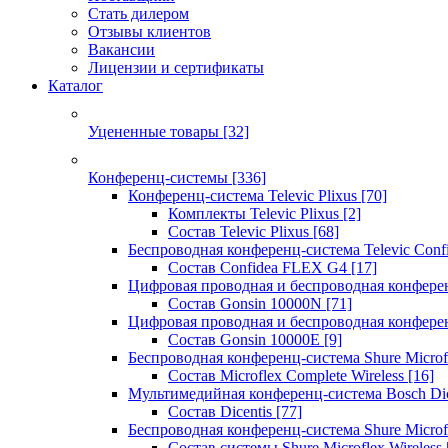
Стать дилером
Отзывы клиентов
Вакансии
Лицензии и сертификаты
Каталог
Уцененные товары
[32]
Конференц-системы
[336]
Конференц-система Televic Plixus
[70]
Комплекты Televic Plixus
[2]
Состав Televic Plixus
[68]
Беспроводная конференц-система Televic Con
Состав Confidea FLEX G4
[17]
Цифровая проводная и беспроводная конфере
Состав Gonsin 10000N
[71]
Цифровая проводная и беспроводная конфере
Состав Gonsin 10000E
[9]
Беспроводная конференц-система Shure Microfl
Состав Microflex Complete Wireless
[16]
Мультимедийная конференц-система Bosch Dic
Состав Dicentis
[77]
Беспроводная конференц-система Shure Microfl
Состав системы Shure Microflex Wireless