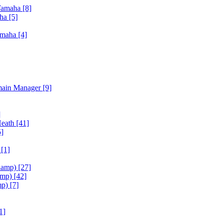
Yamaha
[8]
aha
[5]
amaha
[4]
main Manager
[9]
]
Heath
[41]
5]
h
[1]
iamp)
[27]
amp)
[42]
mp)
[7]
1]