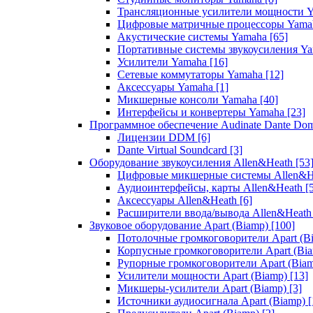
Трансляционные усилители мощности 
Цифровые матричные процессоры Yam
Акустические системы Yamaha
[65]
Портативные системы звукоусиления Y
Усилители Yamaha
[16]
Сетевые коммутаторы Yamaha
[12]
Аксессуары Yamaha
[1]
Микшерные консоли Yamaha
[40]
Интерфейсы и конвертеры Yamaha
[23]
Программное обеспечение Audinate Dante Do
Лицензии DDM
[6]
Dante Virtual Soundcard
[3]
Оборудование звукоусиления Allen&Heath
[53
Цифровые микшерные системы Allen&
Аудиоинтерфейсы, карты Allen&Heath
[
Аксессуары Allen&Heath
[6]
Расширители ввода/вывода Allen&Heat
Звуковое оборудование Apart (Biamp)
[100]
Потолочные громкоговорители Apart (B
Корпусные громкоговорители Apart (Bi
Рупорные громкоговорители Apart (Bia
Усилители мощности Apart (Biamp)
[13]
Микшеры-усилители Apart (Biamp)
[3]
Источники аудиосигнала Apart (Biamp)
[