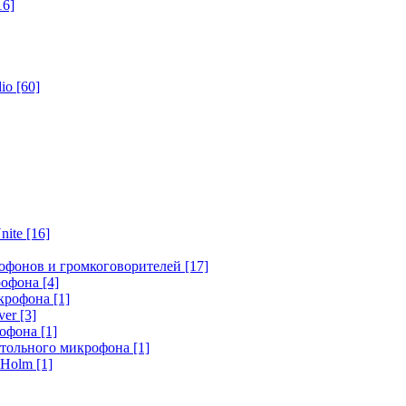
16]
dio
[60]
nite
[16]
офонов и громкоговорителей
[17]
крофона
[4]
икрофона
[1]
ver
[3]
рофона
[1]
стольного микрофона
[1]
r Holm
[1]