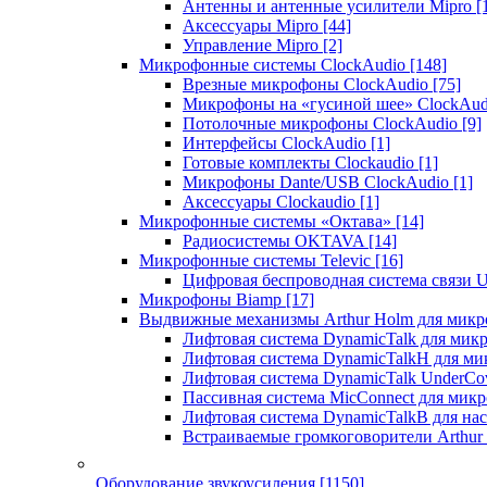
Антенны и антенные усилители Mipro
[
Аксессуары Mipro
[44]
Управление Mipro
[2]
Микрофонные системы ClockAudio
[148]
Врезные микрофоны ClockAudio
[75]
Микрофоны на «гусиной шее» ClockAu
Потолочные микрофоны ClockAudio
[9]
Интерфейсы ClockAudio
[1]
Готовые комплекты Clockaudio
[1]
Микрофоны Dante/USB ClockAudio
[1]
Аксессуары Clockaudio
[1]
Микрофонные системы «Октава»
[14]
Радиосистемы OKTAVA
[14]
Микрофонные системы Televic
[16]
Цифровая беспроводная система связи U
Микрофоны Biamp
[17]
Выдвижные механизмы Arthur Holm для микр
Лифтовая система DynamicTalk для ми
Лифтовая система DynamicTalkH для м
Лифтовая система DynamicTalk UnderCo
Пассивная система MicConnect для мик
Лифтовая система DynamicTalkB для на
Встраиваемые громкоговорители Arthu
Оборудование звукоусиления
[1150]