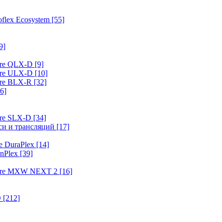
flex Ecosystem
[55]
9]
ure QLX-D
[9]
ure ULX-D
[10]
ure BLX-R
[32]
6]
ure SLX-D
[34]
иси и трансляций
[17]
e DuraPlex
[14]
nPlex
[39]
hure MXW NEXT 2
[16]
O
[212]