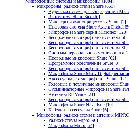
Микрофонные системы и микрофоны
[1084]
Микрофоны, радиосистемы Shure
[660]
Аудиоэкосистема для конференций Micro
Экосистема Shure Stem
[6]
Микшеры и аудиопроцессоры Shure
[2]
Цифровая система Shure Axient Digital
[5
Микрофоны Shure серии Microflex
[128]
Беспроводная микрофонная система Sh
Беспроводная микрофонная система Sh
Беспроводная микрофонная система Sh
Системы персонального мониторинга
[1
Проводные микрофоны Shure
[62]
Программное обеспечение Shure
[3]
Беспроводная микрофонная система Sh
Микрофоны Shure Motiv Digital для зап
Аксессуары для микрофонов Shure
[121]
Головные и петличные микрофоны Shur
Субминиатюрные микрофоны Shure Twi
Антенны RF Venue
[21]
Беспроводная микрофонная система S
Микрофоны Shure Nexadyne
[10]
Кабели и аксессуары Shure
[6]
Микрофоны, радиосистемы и антенны MIPR
Радиосистемы Mipro
[96]
Микрофоны Mipro
[54]