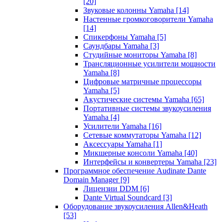
[20]
Звуковые колонны Yamaha
[14]
Настенные громкоговорители Yamaha
[14]
Спикерфоны Yamaha
[5]
Саундбары Yamaha
[3]
Студийные мониторы Yamaha
[8]
Трансляционные усилители мощности
Yamaha
[8]
Цифровые матричные процессоры
Yamaha
[5]
Акустические системы Yamaha
[65]
Портативные системы звукоусиления
Yamaha
[4]
Усилители Yamaha
[16]
Сетевые коммутаторы Yamaha
[12]
Аксессуары Yamaha
[1]
Микшерные консоли Yamaha
[40]
Интерфейсы и конвертеры Yamaha
[23]
Программное обеспечение Audinate Dante
Domain Manager
[9]
Лицензии DDM
[6]
Dante Virtual Soundcard
[3]
Оборудование звукоусиления Allen&Heath
[53]