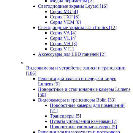
Медиа периметры
[2]
Светодиодные экраны Leyard
[16]
Серия MG
[4]
Серия TXF
[6]
Серия VEM
[6]
Светодиодные экраны LianTronics
[12]
Серия VA
[4]
Серия VL
[4]
Серия VH
[3]
Серия V
[1]
Аксессуары для LED панелей
[2]
Видеокамеры и устройства записи и трансляции
[106]
Решения для захвата и передачи видео
Lumens
[9]
Поворотные и стационарные камеры Lumens
[50]
Видеокамеры и трансиверы Bolin
[33]
Поворотные камеры для помещений
[21]
Трансиверы
[5]
Пульты управления камерами
[2]
Поворотные уличные камеры
[5]
Решения для видеозахвата и потокового