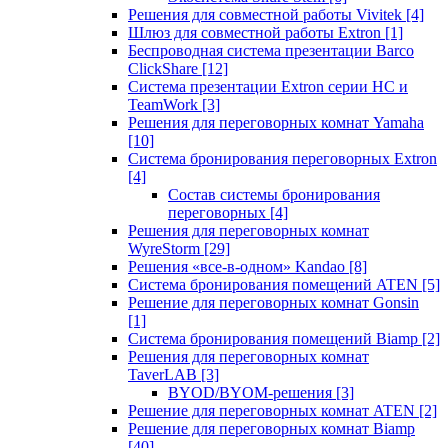
Решения для совместной работы Vivitek
[4]
Шлюз для совместной работы Extron
[1]
Беспроводная система презентации Barco
ClickShare
[12]
Система презентации Extron серии HC и
TeamWork
[3]
Решения для переговорных комнат Yamaha
[10]
Система бронирования переговорных Extron
[4]
Состав системы бронирования
переговорных
[4]
Решения для переговорных комнат
WyreStorm
[29]
Решения «все-в-одном» Kandao
[8]
Система бронирования помещений ATEN
[5]
Решение для переговорных комнат Gonsin
[1]
Система бронирования помещений Biamp
[2]
Решения для переговорных комнат
TaverLAB
[3]
BYOD/BYOM-решения
[3]
Решение для переговорных комнат ATEN
[2]
Решение для переговорных комнат Biamp
[40]