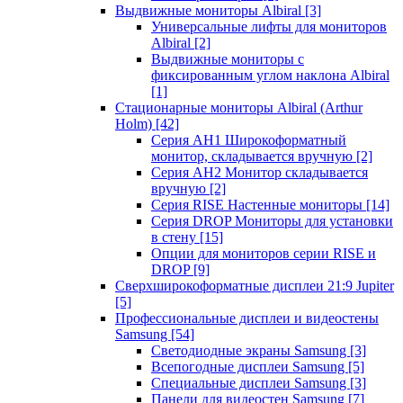
Выдвижные мониторы Albiral
[3]
Универсальные лифты для мониторов
Albiral
[2]
Выдвижные мониторы с
фиксированным углом наклона Albiral
[1]
Стационарные мониторы Albiral (Arthur
Holm)
[42]
Серия AH1 Широкоформатный
монитор, складывается вручную
[2]
Серия AH2 Монитор складывается
вручную
[2]
Серия RISE Настенные мониторы
[14]
Серия DROP Мониторы для установки
в стену
[15]
Опции для мониторов серии RISE и
DROP
[9]
Сверхширокоформатные дисплеи 21:9 Jupiter
[5]
Профессиональные дисплеи и видеостены
Samsung
[54]
Светодиодные экраны Samsung
[3]
Всепогодные дисплеи Samsung
[5]
Специальные дисплеи Samsung
[3]
Панели для видеостен Samsung
[7]