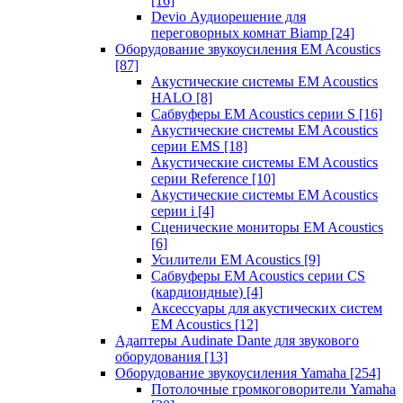
[16]
Devio Аудиорешение для
переговорных комнат Biamp
[24]
Оборудование звукоусиления EM Acoustics
[87]
Акустические системы EM Acoustics
HALO
[8]
Сабвуферы EM Acoustics серии S
[16]
Акустические системы EM Acoustics
серии EMS
[18]
Акустические системы EM Acoustics
серии Reference
[10]
Акустические системы EM Acoustics
серии i
[4]
Сценические мониторы EM Acoustics
[6]
Усилители EM Acoustics
[9]
Сабвуферы EM Acoustics серии CS
(кардиоидные)
[4]
Аксессуары для акустических систем
EM Acoustics
[12]
Адаптеры Audinate Dante для звукового
оборудования
[13]
Оборудование звукоусиления Yamaha
[254]
Потолочные громкоговорители Yamaha