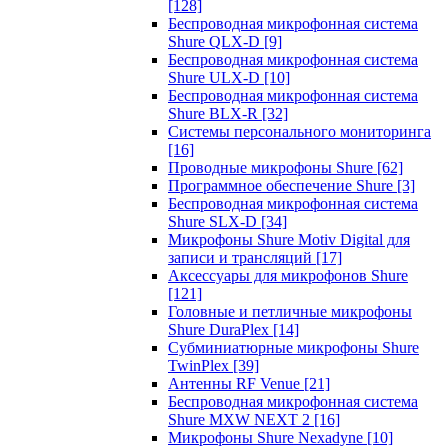
[128]
Беспроводная микрофонная система
Shure QLX-D
[9]
Беспроводная микрофонная система
Shure ULX-D
[10]
Беспроводная микрофонная система
Shure BLX-R
[32]
Системы персонального мониторинга
[16]
Проводные микрофоны Shure
[62]
Программное обеспечение Shure
[3]
Беспроводная микрофонная система
Shure SLX-D
[34]
Микрофоны Shure Motiv Digital для
записи и трансляций
[17]
Аксессуары для микрофонов Shure
[121]
Головные и петличные микрофоны
Shure DuraPlex
[14]
Субминиатюрные микрофоны Shure
TwinPlex
[39]
Антенны RF Venue
[21]
Беспроводная микрофонная система
Shure MXW NEXT 2
[16]
Микрофоны Shure Nexadyne
[10]