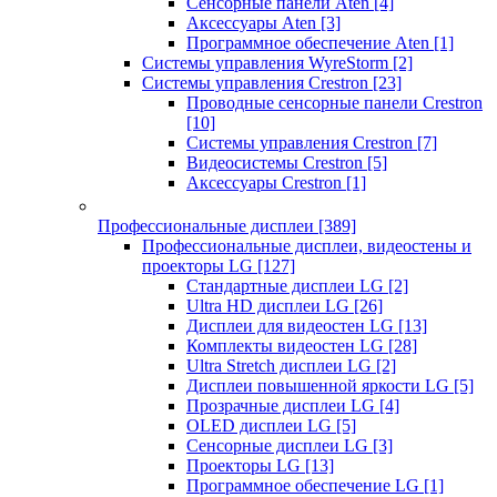
Сенсорные панели Aten
[4]
Аксессуары Aten
[3]
Программное обеспечение Aten
[1]
Системы управления WyreStorm
[2]
Системы управления Crestron
[23]
Проводные сенсорные панели Crestron
[10]
Системы управления Crestron
[7]
Видеосистемы Crestron
[5]
Аксессуары Crestron
[1]
Профессиональные дисплеи
[389]
Профессиональные дисплеи, видеостены и
проекторы LG
[127]
Стандартные дисплеи LG
[2]
Ultra HD дисплеи LG
[26]
Дисплеи для видеостен LG
[13]
Комплекты видеостен LG
[28]
Ultra Stretch дисплеи LG
[2]
Дисплеи повышенной яркости LG
[5]
Прозрачные дисплеи LG
[4]
OLED дисплеи LG
[5]
Сенсорные дисплеи LG
[3]
Проекторы LG
[13]
Программное обеспечение LG
[1]