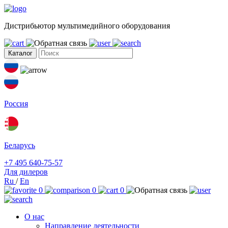
Дистрибьютор мультимедийного оборудования
Каталог
Россия
Беларусь
+7 495 640-75-57
Для дилеров
Ru
/
En
0
0
0
О нас
Направление деятельности