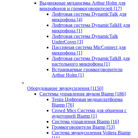
Выдвижные механизмы Arthur Holm для
микрофонов и громкоговорителей
[17]
Лифтовая система DynamicTalk для
микрофона
[4]
Лифтовая система DynamicTalkH для
микрофона
[1]
Лифтовая система DynamicTalk
UnderCover
[3]
Пассивная система MicConnect для
микрофона
[1]
Лифтовая система DynamicTalkB для
настольного микрофона
[1]
Встраиваемые громкоговорители
Arthur Holm
[1]
Оборудование звукоусиления
[1150]
Системы управления звуком Biamp
[186]
Tesira Цифровая медиаплатформа
Biamp
[76]
Crowd Mics Система для общения с
аудиторией Biamp
[1]
Система управления Biamp
[16]
Громкоговорители Biamp
[53]
Система звукоусиления Voltera Biamp