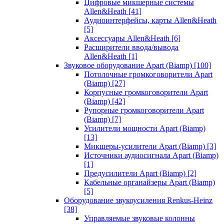
Цифровые микшерные системы
Allen&Heath
[41]
Аудиоинтерфейсы, карты Allen&Heath
[5]
Аксессуары Allen&Heath
[6]
Расширители ввода/вывода
Allen&Heath
[1]
Звуковое оборудование Apart (Biamp)
[100]
Потолочные громкоговорители Apart
(Biamp)
[27]
Корпусные громкоговорители Apart
(Biamp)
[42]
Рупорные громкоговорители Apart
(Biamp)
[7]
Усилители мощности Apart (Biamp)
[13]
Микшеры-усилители Apart (Biamp)
[3]
Источники аудиосигнала Apart (Biamp)
[1]
Предусилители Apart (Biamp)
[2]
Кабельные органайзеры Apart (Biamp)
[5]
Оборудование звукоусиления Renkus-Heinz
[38]
Управляемые звуковые колонны