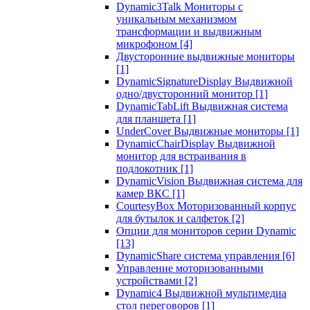
Dynamic3Talk Мониторы с
уникальным механизмом
трансформации и выдвижным
микрофоном
[4]
Двусторонние выдвижные мониторы
[1]
DynamicSignatureDisplay Выдвижной
одно/двусторонний монитор
[1]
DynamicTabLift Выдвижная система
для планшета
[1]
UnderCover Выдвижные мониторы
[1]
DynamicChairDisplay Выдвижной
монитор для встраивания в
подлокотник
[1]
DynamicVision Выдвижная система для
камер ВКС
[1]
CourtesyBox Моторизованный корпус
для бутылок и салфеток
[2]
Опции для мониторов серии Dynamic
[13]
DynamicShare система управления
[6]
Управление моторизованными
устройствами
[2]
Dynamic4 Выдвижной мультимедиа
стол переговоров
[1]