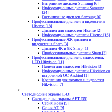
Витринные дисплеи Sumsung
[6]
Информационные дисплеи Samsung
[24]
Гостиничные дисплеи Samsung
[6]
Профессиональные дисплеи и видеостены
Hisense
[18]
Дисплеи для видеостен Hisense
[2]
Информационные дисплеи Hisense
[16]
Профессиональные ЖК дисплеи и
видеостены Sharp
[3]
Дисплеи 4K и 8K Sharp
[1]
Профессиональные дисплеи Sharp
[2]
Профессиональные дисплеи, видеостены,
LED Hikvision
[11]
Панели для видеостен Hikvision
[3]
Информационные дисплеи Hikvision со
встроенной ОС Andriod
[1]
Крепления для экранов и видеостен
Hikvision
[7]
Светодиодные экраны
[143]
Светодиодные экраны AET
[35]
Cерия Koala
[5]
Серия AT
[9]