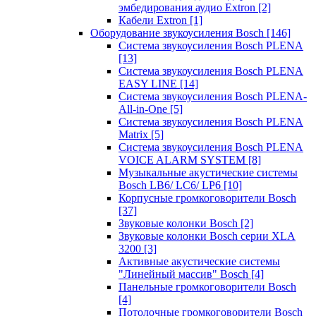
эмбедирования аудио Extron
[2]
Кабели Extron
[1]
Оборудование звукоусиления Bosch
[146]
Система звукоусиления Bosch PLENA
[13]
Система звукоусиления Bosch PLENA
EASY LINE
[14]
Система звукоусиления Bosch PLENA-
All-in-One
[5]
Система звукоусиления Bosch PLENA
Matrix
[5]
Система звукоусиления Bosch PLENA
VOICE ALARM SYSTEM
[8]
Музыкальные акустические системы
Bosch LB6/ LC6/ LP6
[10]
Корпусные громкоговорители Bosch
[37]
Звуковые колонки Bosch
[2]
Звуковые колонки Bosch серии XLA
3200
[3]
Активные акустические системы
"Линейный массив" Bosch
[4]
Панельные громкоговорители Bosch
[4]
Потолочные громкоговорители Bosch