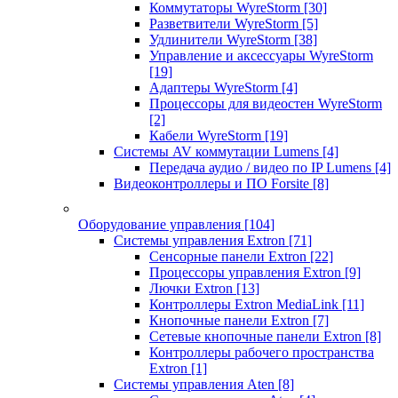
Коммутаторы WyreStorm
[30]
Разветвители WyreStorm
[5]
Удлинители WyreStorm
[38]
Управление и аксессуары WyreStorm
[19]
Адаптеры WyreStorm
[4]
Процессоры для видеостен WyreStorm
[2]
Кабели WyreStorm
[19]
Системы AV коммутации Lumens
[4]
Передача аудио / видео по IP Lumens
[4]
Видеоконтроллеры и ПО Forsite
[8]
Оборудование управления
[104]
Системы управления Extron
[71]
Сенсорные панели Extron
[22]
Процессоры управления Extron
[9]
Лючки Extron
[13]
Контроллеры Extron MediaLink
[11]
Кнопочные панели Extron
[7]
Сетевые кнопочные панели Extron
[8]
Контроллеры рабочего пространства
Extron
[1]
Системы управления Aten
[8]