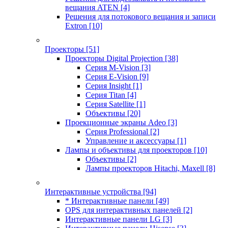
вещания ATEN
[4]
Решения для потокового вещания и записи
Extron
[10]
Проекторы
[51]
Проекторы Digital Projection
[38]
Серия M-Vision
[3]
Серия E-Vision
[9]
Серия Insight
[1]
Серия Titan
[4]
Серия Satellite
[1]
Объективы
[20]
Проекционные экраны Adeo
[3]
Серия Professional
[2]
Управление и аксессуары
[1]
Лампы и объективы для проекторов
[10]
Объективы
[2]
Лампы проекторов Hitachi, Maxell
[8]
Интерактивные устройства
[94]
* Интерактивные панели
[49]
OPS для интерактивных панелей
[2]
Интерактивные панели LG
[3]