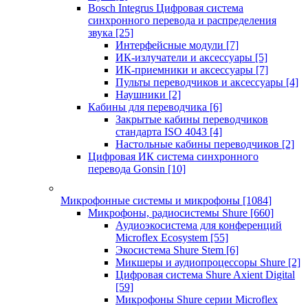
Bosch Integrus Цифровая система
синхронного перевода и распределения
звука
[25]
Интерфейсные модули
[7]
ИК-излучатели и аксессуары
[5]
ИК-приемники и аксессуары
[7]
Пульты переводчиков и аксессуары
[4]
Наушники
[2]
Кабины для переводчика
[6]
Закрытые кабины переводчиков
стандарта ISO 4043
[4]
Настольные кабины переводчиков
[2]
Цифровая ИК система синхронного
перевода Gonsin
[10]
Микрофонные системы и микрофоны
[1084]
Микрофоны, радиосистемы Shure
[660]
Аудиоэкосистема для конференций
Microflex Ecosystem
[55]
Экосистема Shure Stem
[6]
Микшеры и аудиопроцессоры Shure
[2]
Цифровая система Shure Axient Digital
[59]
Микрофоны Shure серии Microflex