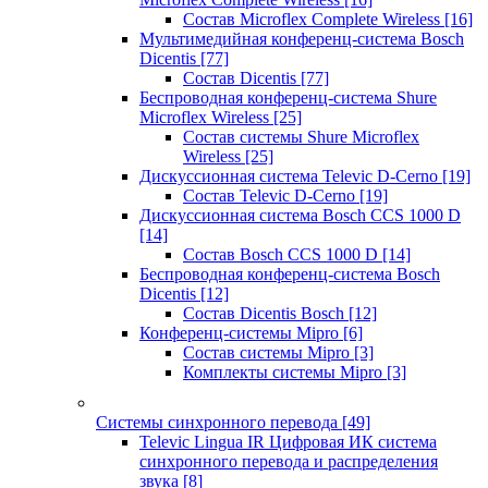
Состав Microflex Complete Wireless
[16]
Мультимедийная конференц-система Bosch
Dicentis
[77]
Состав Dicentis
[77]
Беспроводная конференц-система Shure
Microflex Wireless
[25]
Состав системы Shure Microflex
Wireless
[25]
Дискуссионная система Televic D-Cerno
[19]
Состав Televic D-Cerno
[19]
Дискуссионная система Bosch CCS 1000 D
[14]
Состав Bosch CCS 1000 D
[14]
Беспроводная конференц-система Bosch
Dicentis
[12]
Состав Dicentis Bosch
[12]
Конференц-системы Mipro
[6]
Состав системы Mipro
[3]
Комплекты системы Mipro
[3]
Системы синхронного перевода
[49]
Televic Lingua IR Цифровая ИК система
синхронного перевода и распределения
звука
[8]