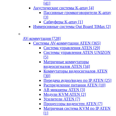
[41]
Акустические системы K-array
[4]
Пассивные громкоговорители K-array
[3]
Сабвуферы K-array
[1]
Иммерсивные системы Out Board TiMax
[2]
AV-коммутация
[728]
Системы AV-коммутации ATEN
[365]
Система управления ATEN
[29]
Системы управления ATEN UNIZON
[5]
Матричные коммутаторы
видеосигналов ATEN
[34]
Коммутаторы видеосигналов ATEN
[30]
Передача аудио/видео по IP ATEN
[25]
Распределение питания ATEN
[10]
АВ микшеры ATEN
[3]
Модули KVM ATEN
[2]
Усилители ATEN
[7]
Процессоры видеостен ATEN
[7]
Матричная система KVM по IP ATEN
[1]