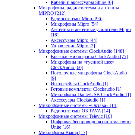
Кабели и аксессуары Shure
[6]
Микрофоны, радиосистемы и антенны
MIPRO
[212]
Радиосистемы Mipro
[96]
Микрофоны Mipro
[54]
Антенны и антенные усилители Mipro
[16]
Аксессуары Mipro
[44]
Управление Mipro
[2]
Микрофонные системы ClockAudio
[148]
Врезные микрофоны ClockAudio
[75]
Микрофоны на «гусиной шее»
ClockAudio
[60]
Потолочные микрофоны ClockAudio
[9]
Интерфейсы ClockAudio
[1]
Готовые комплекты Clockaudio
[1]
Микрофоны Dante/USB ClockAudio
[1]
Аксессуары Clockaudio
[1]
Микрофонные системы «Октава»
[14]
Радиосистемы OKTAVA
[14]
Микрофонные системы Televic
[16]
Цифровая беспроводная система связи
Unite
[16]
Микрофоны Biamp
[17]