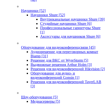
Наушники
[52]
Наушники Shure
[52]
Внутриканальные наушники Shure
[39]
Студийные наушники Shure
[6]
Профессиональные гарнитуры Shure
[1]
Аксессуары для наушников Shure
[6]
Оборудование для видеоконференцсвязи
[45]
Аудиорешение для переговорных комнат
Biamp
[31]
Решение для ВКС от WyreStorm
[5]
Выдвижные решения Arthur Holm
[3]
Решения для видеоконференций Hikvision
[2]
Оборудование для аудио- и
видеоконференций Gonsin
[1]
Решения для видеоконференций TaverLAB
[3]
Шоу-оборудование
[5]
Медиасерверы
[5]