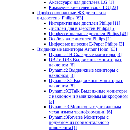
Аксессуары для дисплеев LG
[1]
Коммерческие телевизоры LG
[23]
Профессиональные ЖК дисплеи и
видеостены Philips
[63]
Интерактивные дисплеи Philips
[11]
Дисплеи для видеостен Philips
[5]
Профессиональные дисплеи Philips
[43]
Особо яркие дисплеи Philips
[1]
Цифровые вывески E-Paper Philips
[3]
Выдвижные мониторы Arthur Holm
[63]
Dynamic 1Н Складные мониторы
[3]
DB2 и DB3 Выдвижные мониторы с
наклоном
[6]
Dynamic2 Выдвижные мониторы с
наклоном
[3]
Dynamic X2 Выдвижные мониторы с
наклоном
[8]
DynamicX2Talk Выдвижные мониторы
с наклоном и выдвижным микрофоном
[2]
Dynamic 3 Мониторы с уникальным
механизмом трансформации
[6]
Dynamic3Reverse Мониторы с
подъемом из горизонтального
положения
[1]