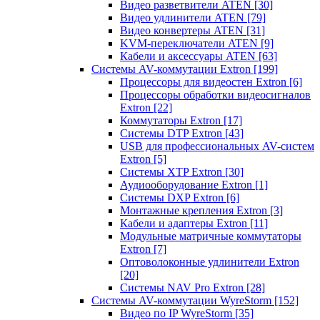
Видео разветвители ATEN
[30]
Видео удлинители ATEN
[79]
Видео конвертеры ATEN
[31]
KVM-переключатели ATEN
[9]
Кабели и аксессуары ATEN
[63]
Системы AV-коммутации Extron
[199]
Процессоры для видеостен Extron
[6]
Процессоры обработки видеосигналов
Extron
[22]
Коммутаторы Extron
[17]
Системы DTP Extron
[43]
USB для профессиональных AV-систем
Extron
[5]
Системы XTP Extron
[30]
Аудиооборудование Extron
[1]
Системы DXP Extron
[6]
Монтажные крепления Extron
[3]
Кабели и адаптеры Extron
[11]
Модульные матричные коммутаторы
Extron
[7]
Оптоволоконные удлинители Extron
[20]
Системы NAV Pro Extron
[28]
Системы AV-коммутации WyreStorm
[152]
Видео по IP WyreStorm
[35]