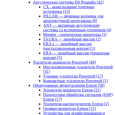
Акустические системы DS Proaudio
[42]
CX - коаксиальные точечные
источники
[15]
PILLAR — звуковые колонны для
архитектурной интеграции
[8]
ANT — активные акустические
системы со встроенным усилением
[4]
Monitor - сценические мониторы
[3]
TAURA — линейный массив
[2]
ERA-i — линейный массив
(инсталляционная версия)
[5]
ERA — линейный массив (прокатная
версия)
[5]
Усилители мощности Powersoft
[49]
Инсталляционные усилители Powersoft
[31]
Туровые усилители Powersoft
[17]
Компактные усилители Powersoft
[1]
Оборудование звукоусиления Extron
[58]
Усилители мощности Extron
[21]
Процессоры обработки сигналов (DSP)
Extron
[17]
Усилители-распределители Extron
[2]
Громкоговорители Extron
[15]
Устройства для деэмбедирования и