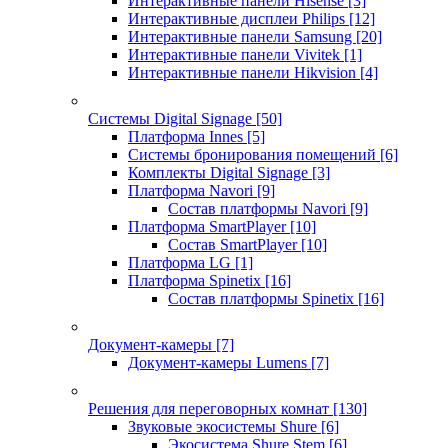
Интерактивные панели Hisense
[3]
Интерактивные дисплеи Philips
[12]
Интерактивные панели Samsung
[20]
Интерактивные панели Vivitek
[1]
Интерактивные панели Hikvision
[4]
Системы Digital Signage
[50]
Платформа Innes
[5]
Системы бронирования помещений
[6]
Комплекты Digital Signage
[3]
Платформа Navori
[9]
Состав платформы Navori
[9]
Платформа SmartPlayer
[10]
Состав SmartPlayer
[10]
Платформа LG
[1]
Платформа Spinetix
[16]
Состав платформы Spinetix
[16]
Документ-камеры
[7]
Документ-камеры Lumens
[7]
Решения для переговорных комнат
[130]
Звуковые экосистемы Shure
[6]
Экосистема Shure Stem
[6]