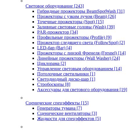
Световое оборудование
[243]
Гибридные прожекторы BeamSpotWash
[31]
Прожекторы с узким лучом (Beam)
[26]
Точечные прожекторы (Spot)
[15]
Заливные световые головы (Wash)
[39]
PAR-прожектор
[34]
Профильные прожекторы (Profile)
[9]
Прожектор следящего света (FollowSpot)
[2]
LED-бар (Bar)
[4]
Прожекторы с линзой Френеля (Fresnel)
[14]
Линейные прожекторы (Wall Washer)
[24]
Циклорама
[2]
Управление световым оборудованием
[14]
Потолочные светильники
[1]
Светодиодный диско-шар
[1]
Стробоскопы
[8]
Аксессуары для светового оборудования
[19]
Сценические спецэффекты
[15]
Генераторы тумана
[7]
Сценические вентиляторы
[3]
Жидкости для спецэффектов
[5]