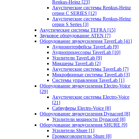
Renkus-Heinz
[23]
Акустические системы Renkus-Heinz
серии C SERIES
[12]
Акустические системы Renkus-Heinz
серии S Series
[3]
Акустические системы TEFRA
[15]
Звуковое оборудование ATEN
[7]
Оборудование звукоусиления TaverLab
[41]
Аудиоинтерфейсы TaverLab
[9]
Аудиопроцессоры TaverLab
[10]
Усилители TaverLab
[9]
Микшеры TaverLab
[2]
Акустические системы TaverLab
[7]
Микрофонные системы TaverLab
[3]
Системы управления TaverLab
[1]
Оборудование звукоусиления Electro-Voice
[29]
Акустические системы Electro-Voice
[21]
Сабвуферы Electro-Voice
[8]
Оборудование звукоусиления Dynacord
[8]
Усилители мощности Dynacord
[8]
Оборудование звукоусиления SHURE
[9]
Усилители Shure
[1]
Громкоговорители Shure
[8]