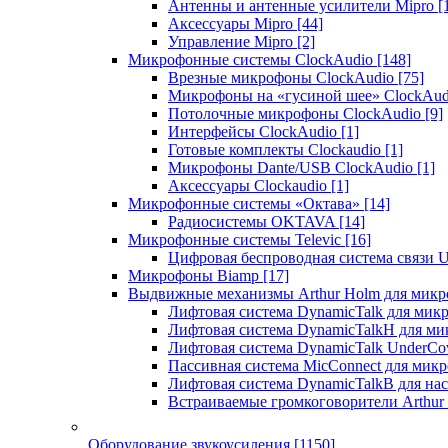
Антенны и антенные усилители Mipro
[
Аксессуары Mipro
[44]
Управление Mipro
[2]
Микрофонные системы ClockAudio
[148]
Врезные микрофоны ClockAudio
[75]
Микрофоны на «гусиной шее» ClockAu
Потолочные микрофоны ClockAudio
[9]
Интерфейсы ClockAudio
[1]
Готовые комплекты Clockaudio
[1]
Микрофоны Dante/USB ClockAudio
[1]
Аксессуары Clockaudio
[1]
Микрофонные системы «Октава»
[14]
Радиосистемы OKTAVA
[14]
Микрофонные системы Televic
[16]
Цифровая беспроводная система связи U
Микрофоны Biamp
[17]
Выдвижные механизмы Arthur Holm для микр
Лифтовая система DynamicTalk для ми
Лифтовая система DynamicTalkH для м
Лифтовая система DynamicTalk UnderCo
Пассивная система MicConnect для мик
Лифтовая система DynamicTalkB для на
Встраиваемые громкоговорители Arthu
Оборудование звукоусиления
[1150]