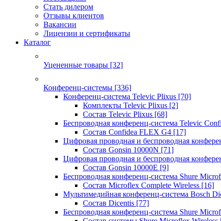
Стать дилером
Отзывы клиентов
Вакансии
Лицензии и сертификаты
Каталог
Уцененные товары
[32]
Конференц-системы
[336]
Конференц-система Televic Plixus
[70]
Комплекты Televic Plixus
[2]
Состав Televic Plixus
[68]
Беспроводная конференц-система Televic Con
Состав Confidea FLEX G4
[17]
Цифровая проводная и беспроводная конфере
Состав Gonsin 10000N
[71]
Цифровая проводная и беспроводная конфере
Состав Gonsin 10000E
[9]
Беспроводная конференц-система Shure Microfl
Состав Microflex Complete Wireless
[16]
Мультимедийная конференц-система Bosch Dic
Состав Dicentis
[77]
Беспроводная конференц-система Shure Microfl
Состав системы Shure Microflex Wireless