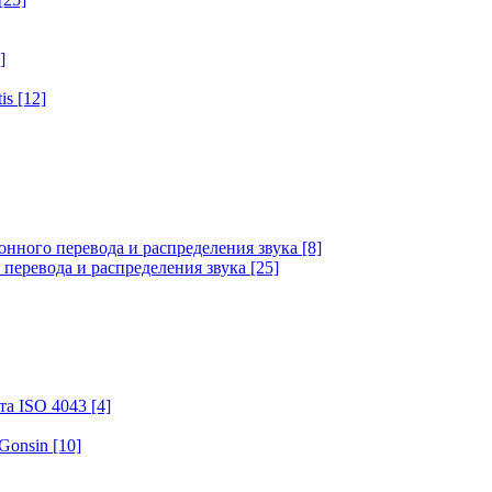
]
tis
[12]
онного перевода и распределения звука
[8]
 перевода и распределения звука
[25]
та ISO 4043
[4]
 Gonsin
[10]