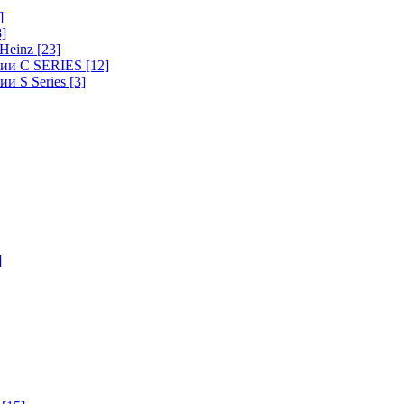
]
8]
-Heinz
[23]
ерии C SERIES
[12]
ии S Series
[3]
]