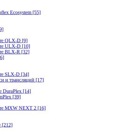
flex Ecosystem
[55]
9]
ure QLX-D
[9]
ure ULX-D
[10]
ure BLX-R
[32]
6]
ure SLX-D
[34]
иси и трансляций
[17]
e DuraPlex
[14]
nPlex
[39]
hure MXW NEXT 2
[16]
O
[212]