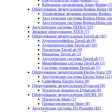
Предусилители Apart (Biamp)
[2]
Кабельные органайзеры Apart (Biamp)
[5
Оборудование звукоусиления Renkus-Heinz
[3
Управляемые звуковые колонны Renkus
Акустические системы Renkus-Heinz с
Акустические системы Renkus-Heinz сер
Акустические системы TEFRA
[15]
Звуковое оборудование ATEN
[7]
Оборудование звукоусиления TaverLab
[41]
Аудиоинтерфейсы TaverLab
[9]
Аудиопроцессоры TaverLab
[10]
Усилители TaverLab
[9]
Микшеры TaverLab
[2]
Акустические системы TaverLab
[7]
Микрофонные системы TaverLab
[3]
Системы управления TaverLab
[1]
Оборудование звукоусиления Electro-Voice
[29
Акустические системы Electro-Voice
[21]
Сабвуферы Electro-Voice
[8]
Оборудование звукоусиления Dynacord
[8]
Усилители мощности Dynacord
[8]
Оборудование звукоусиления SHURE
[9]
Усилители Shure
[1]
Громкоговорители Shure
[8]
Акустические системы DS Proaudio
[42]