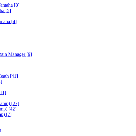
Yamaha
[8]
aha
[5]
amaha
[4]
main Manager
[9]
]
Heath
[41]
5]
h
[1]
iamp)
[27]
amp)
[42]
mp)
[7]
1]