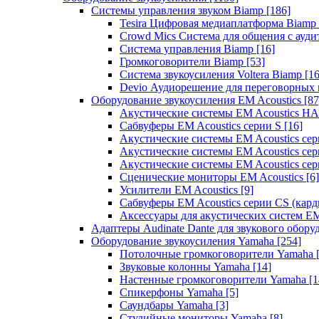
Системы управления звуком Biamp
[186]
Tesira Цифровая медиаплатформа Biamp
Crowd Mics Система для общения с ауд
Система управления Biamp
[16]
Громкоговорители Biamp
[53]
Система звукоусиления Voltera Biamp
[16
Devio Аудиорешение для переговорных
Оборудование звукоусиления EM Acoustics
[87
Акустические системы EM Acoustics 
Сабвуферы EM Acoustics серии S
[16]
Акустические системы EM Acoustics с
Акустические системы EM Acoustics сер
Акустические системы EM Acoustics сер
Сценические мониторы EM Acoustics
[6]
Усилители EM Acoustics
[9]
Сабвуферы EM Acoustics серии CS (кар
Аксессуары для акустических систем EM
Адаптеры Audinate Dante для звукового обор
Оборудование звукоусиления Yamaha
[254]
Потолочные громкоговорители Yamaha
Звуковые колонны Yamaha
[14]
Настенные громкоговорители Yamaha
[1
Спикерфоны Yamaha
[5]
Саундбары Yamaha
[3]
Студийные мониторы Yamaha
[8]