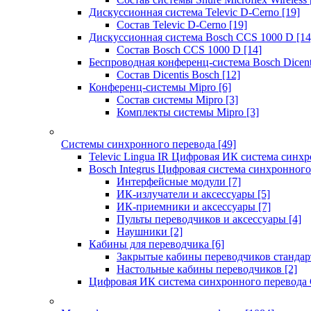
Дискуссионная система Televic D-Cerno
[19]
Состав Televic D-Cerno
[19]
Дискуссионная система Bosch CCS 1000 D
[14
Состав Bosch CCS 1000 D
[14]
Беспроводная конференц-система Bosch Dicen
Состав Dicentis Bosch
[12]
Конференц-системы Mipro
[6]
Состав системы Mipro
[3]
Комплекты системы Mipro
[3]
Системы синхронного перевода
[49]
Televic Lingua IR Цифровая ИК система синхр
Bosch Integrus Цифровая система синхронного
Интерфейсные модули
[7]
ИК-излучатели и аксессуары
[5]
ИК-приемники и аксессуары
[7]
Пульты переводчиков и аксессуары
[4]
Наушники
[2]
Кабины для переводчика
[6]
Закрытые кабины переводчиков стандар
Настольные кабины переводчиков
[2]
Цифровая ИК система синхронного перевода