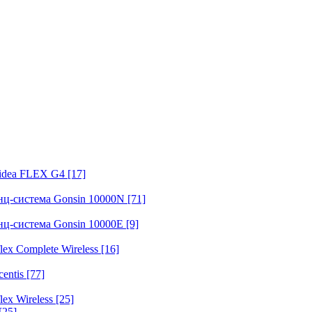
fidea FLEX G4
[17]
нц-система Gonsin 10000N
[71]
нц-система Gonsin 10000E
[9]
ex Complete Wireless
[16]
entis
[77]
ex Wireless
[25]
[25]