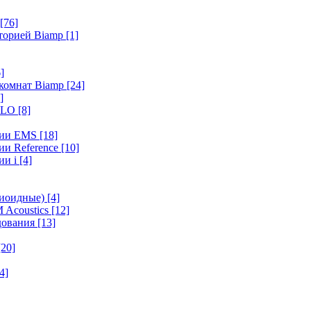
[76]
иторией Biamp
[1]
]
 комнат Biamp
[24]
]
HALO
[8]
ерии EMS
[18]
ии Reference
[10]
ии i
[4]
диоидные)
[4]
 Acoustics
[12]
удования
[13]
[20]
4]