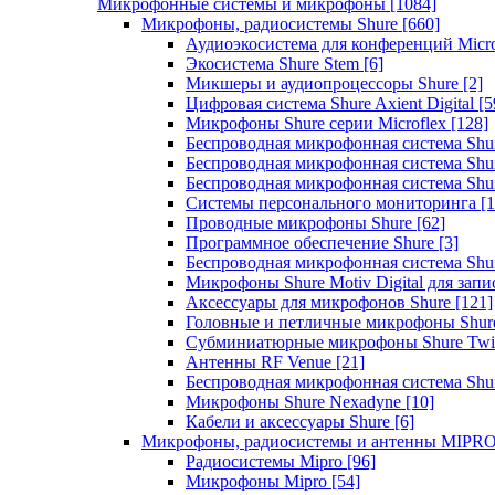
Микрофонные системы и микрофоны
[1084]
Микрофоны, радиосистемы Shure
[660]
Аудиоэкосистема для конференций Micro
Экосистема Shure Stem
[6]
Микшеры и аудиопроцессоры Shure
[2]
Цифровая система Shure Axient Digital
[5
Микрофоны Shure серии Microflex
[128]
Беспроводная микрофонная система Sh
Беспроводная микрофонная система Sh
Беспроводная микрофонная система Sh
Системы персонального мониторинга
[1
Проводные микрофоны Shure
[62]
Программное обеспечение Shure
[3]
Беспроводная микрофонная система Sh
Микрофоны Shure Motiv Digital для зап
Аксессуары для микрофонов Shure
[121]
Головные и петличные микрофоны Shur
Субминиатюрные микрофоны Shure Twi
Антенны RF Venue
[21]
Беспроводная микрофонная система S
Микрофоны Shure Nexadyne
[10]
Кабели и аксессуары Shure
[6]
Микрофоны, радиосистемы и антенны MIPR
Радиосистемы Mipro
[96]
Микрофоны Mipro
[54]