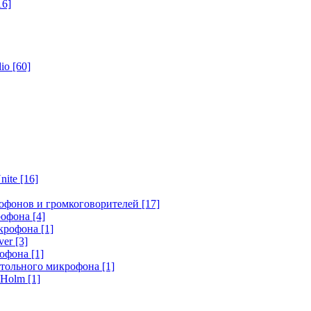
16]
dio
[60]
nite
[16]
офонов и громкоговорителей
[17]
крофона
[4]
икрофона
[1]
ver
[3]
рофона
[1]
стольного микрофона
[1]
r Holm
[1]