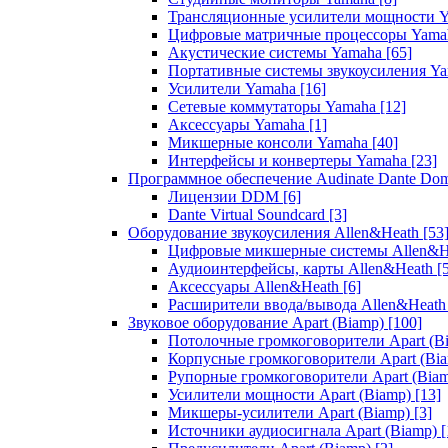
Трансляционные усилители мощности 
Цифровые матричные процессоры Yam
Акустические системы Yamaha
[65]
Портативные системы звукоусиления Y
Усилители Yamaha
[16]
Сетевые коммутаторы Yamaha
[12]
Аксессуары Yamaha
[1]
Микшерные консоли Yamaha
[40]
Интерфейсы и конвертеры Yamaha
[23]
Программное обеспечение Audinate Dante Do
Лицензии DDM
[6]
Dante Virtual Soundcard
[3]
Оборудование звукоусиления Allen&Heath
[53
Цифровые микшерные системы Allen&
Аудиоинтерфейсы, карты Allen&Heath
[
Аксессуары Allen&Heath
[6]
Расширители ввода/вывода Allen&Heat
Звуковое оборудование Apart (Biamp)
[100]
Потолочные громкоговорители Apart (B
Корпусные громкоговорители Apart (Bi
Рупорные громкоговорители Apart (Bia
Усилители мощности Apart (Biamp)
[13]
Микшеры-усилители Apart (Biamp)
[3]
Источники аудиосигнала Apart (Biamp)
[