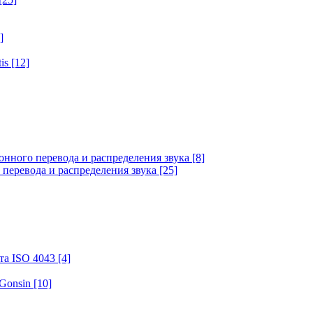
]
tis
[12]
онного перевода и распределения звука
[8]
 перевода и распределения звука
[25]
та ISO 4043
[4]
 Gonsin
[10]