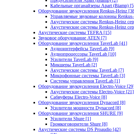
Предусилители Apart (Biamp)
[2]
Кабельные органайзеры Apart (Biamp)
[5
Оборудование звукоусиления Renkus-Heinz
[3
Управляемые звуковые колонны Renkus
Акустические системы Renkus-Heinz с
Акустические системы Renkus-Heinz сер
Акустические системы TEFRA
[15]
Звуковое оборудование ATEN
[7]
Оборудование звукоусиления TaverLab
[41]
Аудиоинтерфейсы TaverLab
[9]
Аудиопроцессоры TaverLab
[10]
Усилители TaverLab
[9]
Микшеры TaverLab
[2]
Акустические системы TaverLab
[7]
Микрофонные системы TaverLab
[3]
Системы управления TaverLab
[1]
Оборудование звукоусиления Electro-Voice
[29
Акустические системы Electro-Voice
[21]
Сабвуферы Electro-Voice
[8]
Оборудование звукоусиления Dynacord
[8]
Усилители мощности Dynacord
[8]
Оборудование звукоусиления SHURE
[9]
Усилители Shure
[1]
Громкоговорители Shure
[8]
Акустические системы DS Proaudio
[42]