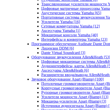
Трансляционные усилители мощности 
Цифровые матричные процессоры Yam
Акустические системы Yamaha
[65]
Портативные системы звукоусиления Y
Усилители Yamaha
[16]
Сетевые коммутаторы Yamaha
[12]
Аксессуары Yamaha
[1]
Микшерные консоли Yamaha
[40]
Интерфейсы и конвертеры Yamaha
[23]
Программное обеспечение Audinate Dante Do
Лицензии DDM
[6]
Dante Virtual Soundcard
[3]
Оборудование звукоусиления Allen&Heath
[53
Цифровые микшерные системы Allen&
Аудиоинтерфейсы, карты Allen&Heath
[
Аксессуары Allen&Heath
[6]
Расширители ввода/вывода Allen&Heat
Звуковое оборудование Apart (Biamp)
[100]
Потолочные громкоговорители Apart (B
Корпусные громкоговорители Apart (Bi
Рупорные громкоговорители Apart (Bia
Усилители мощности Apart (Biamp)
[13]
Микшеры-усилители Apart (Biamp)
[3]
Источники аудиосигнала Apart (Biamp)
[