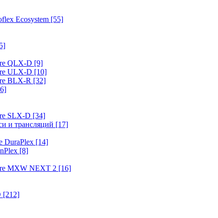
flex Ecosystem
[55]
5]
ure QLX-D
[9]
ure ULX-D
[10]
ure BLX-R
[32]
6]
ure SLX-D
[34]
иси и трансляций
[17]
e DuraPlex
[14]
nPlex
[8]
hure MXW NEXT 2
[16]
O
[212]