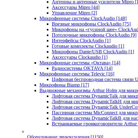
Антенны и антенные усилители Mipro
[
Аксессуары Mipro
[44]
Управление Mipro
[2]
Микрофонные системы ClockAudio
[148]
Врезные микрофоны ClockAudio
[75]
Микрофоны на «гусиной шее» ClockAu
Потолочные микрофоны ClockAudio
[9]
Интерфейсы ClockAudio
[1]
Готовые комплекты Clockaudio
[1]
Микрофоны Dante/USB ClockAudio
[1]
Аксессуары Clockaudio
[1]
Микрофонные системы «Октава»
[14]
Радиосистемы OKTAVA
[14]
Микрофонные системы Televic
[16]
Цифровая беспроводная система связи U
Микрофоны Biamp
[17]
Выдвижные механизмы Arthur Holm для микр
Лифтовая система DynamicTalk для ми
Лифтовая система DynamicTalkH для м
Лифтовая система DynamicTalk UnderCo
Пассивная система MicConnect для мик
Лифтовая система DynamicTalkB для на
Встраиваемые громкоговорители Arthu
Оборудование звукоусиления
[1150]