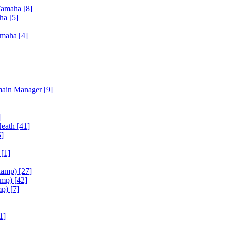
Yamaha
[8]
aha
[5]
amaha
[4]
main Manager
[9]
]
Heath
[41]
5]
h
[1]
iamp)
[27]
amp)
[42]
mp)
[7]
1]