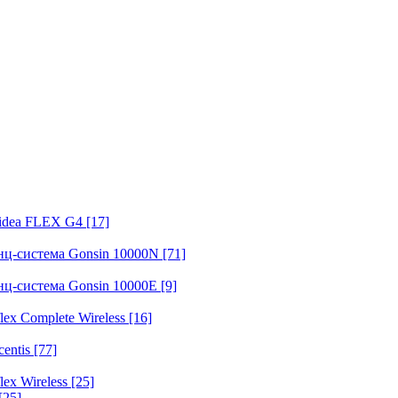
fidea FLEX G4
[17]
нц-система Gonsin 10000N
[71]
нц-система Gonsin 10000E
[9]
ex Complete Wireless
[16]
entis
[77]
ex Wireless
[25]
[25]