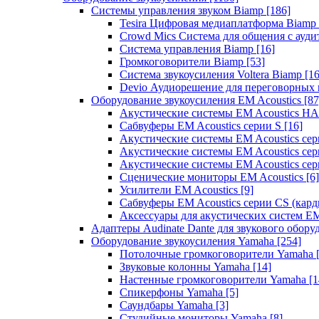
Системы управления звуком Biamp
[186]
Tesira Цифровая медиаплатформа Biamp
Crowd Mics Система для общения с ауд
Система управления Biamp
[16]
Громкоговорители Biamp
[53]
Система звукоусиления Voltera Biamp
[16
Devio Аудиорешение для переговорных
Оборудование звукоусиления EM Acoustics
[87
Акустические системы EM Acoustics 
Сабвуферы EM Acoustics серии S
[16]
Акустические системы EM Acoustics с
Акустические системы EM Acoustics сер
Акустические системы EM Acoustics сер
Сценические мониторы EM Acoustics
[6]
Усилители EM Acoustics
[9]
Сабвуферы EM Acoustics серии CS (кар
Аксессуары для акустических систем EM
Адаптеры Audinate Dante для звукового обор
Оборудование звукоусиления Yamaha
[254]
Потолочные громкоговорители Yamaha
Звуковые колонны Yamaha
[14]
Настенные громкоговорители Yamaha
[1
Спикерфоны Yamaha
[5]
Саундбары Yamaha
[3]
Студийные мониторы Yamaha
[8]