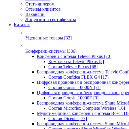
Стать дилером
Отзывы клиентов
Вакансии
Лицензии и сертификаты
Каталог
Уцененные товары
[32]
Конференц-системы
[336]
Конференц-система Televic Plixus
[70]
Комплекты Televic Plixus
[2]
Состав Televic Plixus
[68]
Беспроводная конференц-система Televic Con
Состав Confidea FLEX G4
[17]
Цифровая проводная и беспроводная конфере
Состав Gonsin 10000N
[71]
Цифровая проводная и беспроводная конфере
Состав Gonsin 10000E
[9]
Беспроводная конференц-система Shure Microfl
Состав Microflex Complete Wireless
[16]
Мультимедийная конференц-система Bosch Dic
Состав Dicentis
[77]
Беспроводная конференц-система Shure Microfl
Состав системы Shure Microflex Wireless