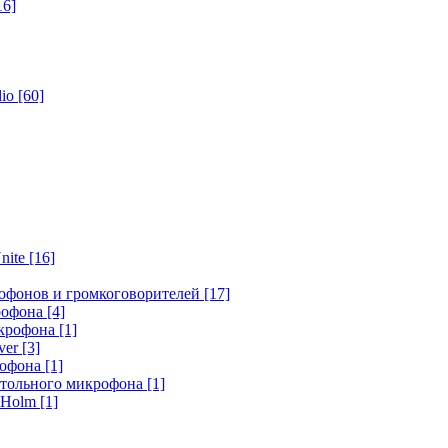
16]
dio
[60]
nite
[16]
офонов и громкоговорителей
[17]
крофона
[4]
икрофона
[1]
ver
[3]
рофона
[1]
стольного микрофона
[1]
r Holm
[1]