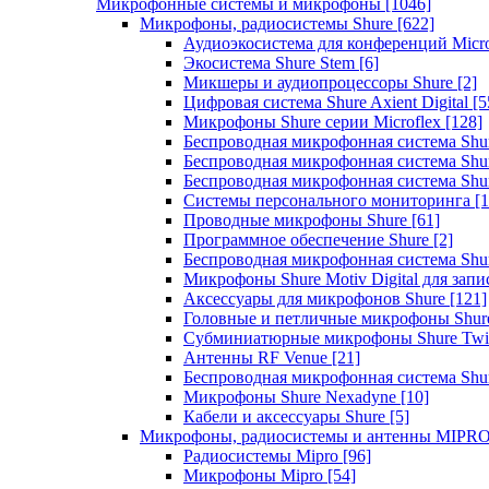
Микрофонные системы и микрофоны
[1046]
Микрофоны, радиосистемы Shure
[622]
Аудиоэкосистема для конференций Micro
Экосистема Shure Stem
[6]
Микшеры и аудиопроцессоры Shure
[2]
Цифровая система Shure Axient Digital
[5
Микрофоны Shure серии Microflex
[128]
Беспроводная микрофонная система Sh
Беспроводная микрофонная система Sh
Беспроводная микрофонная система Sh
Системы персонального мониторинга
[1
Проводные микрофоны Shure
[61]
Программное обеспечение Shure
[2]
Беспроводная микрофонная система Sh
Микрофоны Shure Motiv Digital для зап
Аксессуары для микрофонов Shure
[121]
Головные и петличные микрофоны Shur
Субминиатюрные микрофоны Shure Twi
Антенны RF Venue
[21]
Беспроводная микрофонная система S
Микрофоны Shure Nexadyne
[10]
Кабели и аксессуары Shure
[5]
Микрофоны, радиосистемы и антенны MIPR
Радиосистемы Mipro
[96]
Микрофоны Mipro
[54]