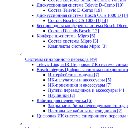
Дискуссионная система Televic D-Cerno
[19]
Состав Televic D-Cerno
[19]
Дискуссионная система Bosch CCS 1000 D
[14
Состав Bosch CCS 1000 D
[14]
Беспроводная конференц-система Bosch Dicen
Состав Dicentis Bosch
[12]
Конференц-системы Mipro
[6]
Состав системы Mipro
[3]
Комплекты системы Mipro
[3]
Системы синхронного перевода
[49]
Televic Lingua IR Цифровая ИК система синхр
Bosch Integrus Цифровая система синхронного
Интерфейсные модули
[7]
ИК-излучатели и аксессуары
[5]
ИК-приемники и аксессуары
[7]
Пульты переводчиков и аксессуары
[4]
Наушники
[2]
Кабины для переводчика
[6]
Закрытые кабины переводчиков стандар
Настольные кабины переводчиков
[2]
Цифровая ИК система синхронного перевода