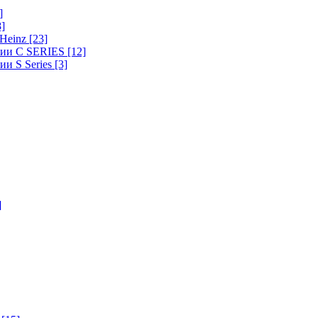
]
8]
-Heinz
[23]
ерии C SERIES
[12]
ии S Series
[3]
]