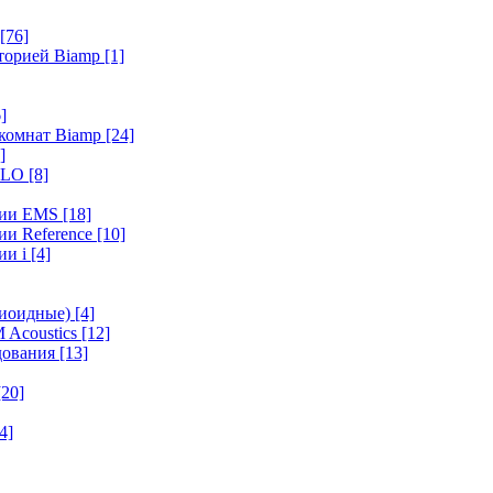
[76]
иторией Biamp
[1]
]
 комнат Biamp
[24]
]
HALO
[8]
ерии EMS
[18]
ии Reference
[10]
ии i
[4]
диоидные)
[4]
 Acoustics
[12]
удования
[13]
[20]
4]