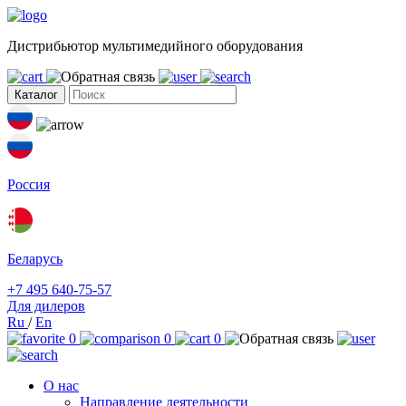
Дистрибьютор мультимедийного оборудования
Каталог
Россия
Беларусь
+7 495 640-75-57
Для дилеров
Ru
/
En
0
0
0
О нас
Направление деятельности