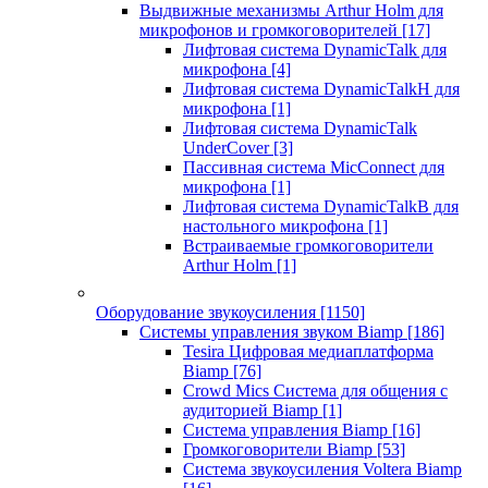
Выдвижные механизмы Arthur Holm для
микрофонов и громкоговорителей
[17]
Лифтовая система DynamicTalk для
микрофона
[4]
Лифтовая система DynamicTalkH для
микрофона
[1]
Лифтовая система DynamicTalk
UnderCover
[3]
Пассивная система MicConnect для
микрофона
[1]
Лифтовая система DynamicTalkB для
настольного микрофона
[1]
Встраиваемые громкоговорители
Arthur Holm
[1]
Оборудование звукоусиления
[1150]
Системы управления звуком Biamp
[186]
Tesira Цифровая медиаплатформа
Biamp
[76]
Crowd Mics Система для общения с
аудиторией Biamp
[1]
Система управления Biamp
[16]
Громкоговорители Biamp
[53]
Система звукоусиления Voltera Biamp