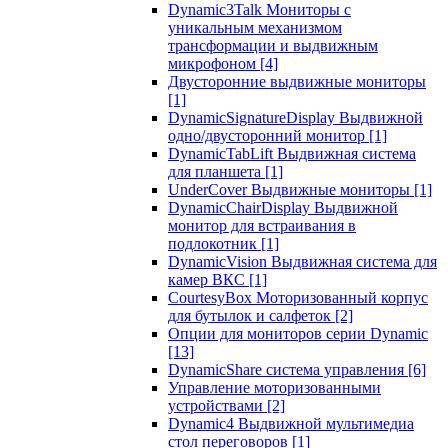
Dynamic3Talk Мониторы с
уникальным механизмом
трансформации и выдвижным
микрофоном
[4]
Двусторонние выдвижные мониторы
[1]
DynamicSignatureDisplay Выдвижной
одно/двусторонний монитор
[1]
DynamicTabLift Выдвижная система
для планшета
[1]
UnderCover Выдвижные мониторы
[1]
DynamicChairDisplay Выдвижной
монитор для встраивания в
подлокотник
[1]
DynamicVision Выдвижная система для
камер ВКС
[1]
CourtesyBox Моторизованный корпус
для бутылок и салфеток
[2]
Опции для мониторов серии Dynamic
[13]
DynamicShare система управления
[6]
Управление моторизованными
устройствами
[2]
Dynamic4 Выдвижной мультимедиа
стол переговоров
[1]