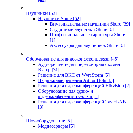
Наушники
[52]
Наушники Shure
[52]
Внутриканальные наушники Shure
[39]
Студийные наушники Shure
[6]
Профессиональные гарнитуры Shure
[1]
Аксессуары для наушников Shure
[6]
Оборудование для видеоконференцсвязи
[45]
Аудиорешение для переговорных комнат
Biamp
[31]
Решение для ВКС от WyreStorm
[5]
Выдвижные решения Arthur Holm
[3]
Решения для видеоконференций Hikvision
[2]
Оборудование для аудио- и
видеоконференций Gonsin
[1]
Решения для видеоконференций TaverLAB
[3]
Шоу-оборудование
[5]
Медиасерверы
[5]