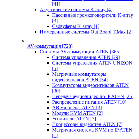
[41]
Акустические системы K-array
[4]
Пассивные громкоговорители K-array
[3]
Сабвуферы K-array
[1]
Иммерсивные системы Out Board TiMax
[2]
AV-коммутация
[728]
Системы AV-коммутации ATEN
[365]
Система управления ATEN
[29]
Системы управления ATEN UNIZON
[5]
Матричные коммутаторы
видеосигналов ATEN
[34]
Коммутаторы видеосигналов ATEN
[30]
Передача аудио/видео по IP ATEN
[25]
Распределение питания ATEN
[10]
АВ микшеры ATEN
[3]
Модули KVM ATEN
[2]
Усилители ATEN
[7]
Процессоры видеостен ATEN
[7]
Матричная система KVM по IP ATEN
[1]