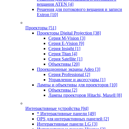
вещания ATEN
[4]
Решения для потокового вещания и записи
Extron
[10]
Проекторы
[51]
Проекторы Digital Projection
[38]
Серия M-Vision
[3]
Серия E-Vision
[9]
Серия Insight
[1]
Серия Titan
[4]
Серия Satellite
[1]
Объективы
[20]
Проекционные экраны Adeo
[3]
Серия Professional
[2]
Управление и аксессуары
[1]
Лампы и объективы для проекторов
[10]
Объективы
[2]
Лампы проекторов Hitachi, Maxell
[8]
Интерактивные устройства
[94]
* Интерактивные панели
[49]
OPS для интерактивных панелей
[2]
Интерактивные панели LG
[3]