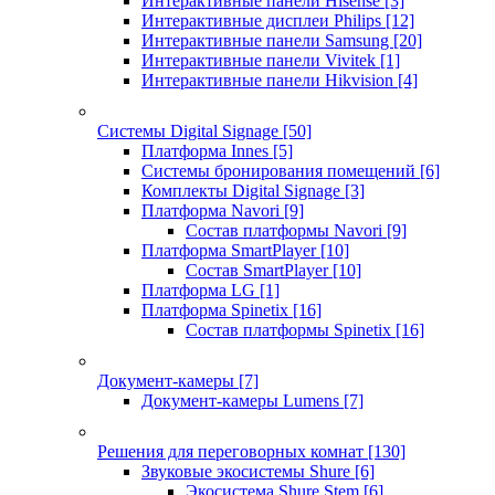
Интерактивные панели Hisense
[3]
Интерактивные дисплеи Philips
[12]
Интерактивные панели Samsung
[20]
Интерактивные панели Vivitek
[1]
Интерактивные панели Hikvision
[4]
Системы Digital Signage
[50]
Платформа Innes
[5]
Системы бронирования помещений
[6]
Комплекты Digital Signage
[3]
Платформа Navori
[9]
Состав платформы Navori
[9]
Платформа SmartPlayer
[10]
Состав SmartPlayer
[10]
Платформа LG
[1]
Платформа Spinetix
[16]
Состав платформы Spinetix
[16]
Документ-камеры
[7]
Документ-камеры Lumens
[7]
Решения для переговорных комнат
[130]
Звуковые экосистемы Shure
[6]
Экосистема Shure Stem
[6]