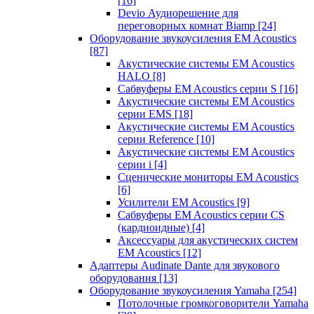
[16]
Devio Аудиорешение для
переговорных комнат Biamp
[24]
Оборудование звукоусиления EM Acoustics
[87]
Акустические системы EM Acoustics
HALO
[8]
Сабвуферы EM Acoustics серии S
[16]
Акустические системы EM Acoustics
серии EMS
[18]
Акустические системы EM Acoustics
серии Reference
[10]
Акустические системы EM Acoustics
серии i
[4]
Сценические мониторы EM Acoustics
[6]
Усилители EM Acoustics
[9]
Сабвуферы EM Acoustics серии CS
(кардиоидные)
[4]
Аксессуары для акустических систем
EM Acoustics
[12]
Адаптеры Audinate Dante для звукового
оборудования
[13]
Оборудование звукоусиления Yamaha
[254]
Потолочные громкоговорители Yamaha