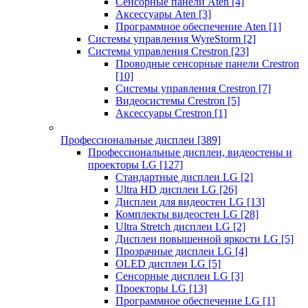
Сенсорные панели Aten
[4]
Аксессуары Aten
[3]
Программное обеспечение Aten
[1]
Системы управления WyreStorm
[2]
Системы управления Crestron
[23]
Проводные сенсорные панели Crestron
[10]
Системы управления Crestron
[7]
Видеосистемы Crestron
[5]
Аксессуары Crestron
[1]
Профессиональные дисплеи
[389]
Профессиональные дисплеи, видеостены и
проекторы LG
[127]
Стандартные дисплеи LG
[2]
Ultra HD дисплеи LG
[26]
Дисплеи для видеостен LG
[13]
Комплекты видеостен LG
[28]
Ultra Stretch дисплеи LG
[2]
Дисплеи повышенной яркости LG
[5]
Прозрачные дисплеи LG
[4]
OLED дисплеи LG
[5]
Сенсорные дисплеи LG
[3]
Проекторы LG
[13]
Программное обеспечение LG
[1]