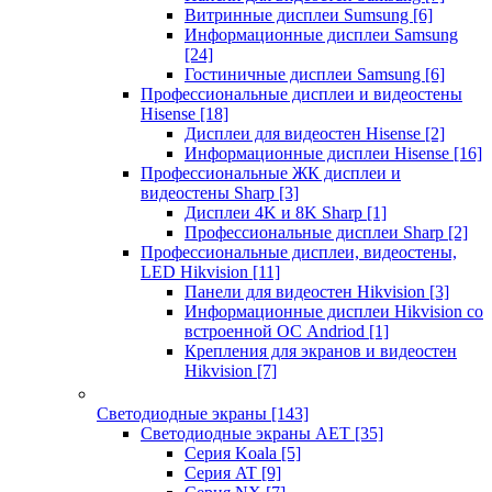
Витринные дисплеи Sumsung
[6]
Информационные дисплеи Samsung
[24]
Гостиничные дисплеи Samsung
[6]
Профессиональные дисплеи и видеостены
Hisense
[18]
Дисплеи для видеостен Hisense
[2]
Информационные дисплеи Hisense
[16]
Профессиональные ЖК дисплеи и
видеостены Sharp
[3]
Дисплеи 4K и 8K Sharp
[1]
Профессиональные дисплеи Sharp
[2]
Профессиональные дисплеи, видеостены,
LED Hikvision
[11]
Панели для видеостен Hikvision
[3]
Информационные дисплеи Hikvision со
встроенной ОС Andriod
[1]
Крепления для экранов и видеостен
Hikvision
[7]
Светодиодные экраны
[143]
Светодиодные экраны AET
[35]
Cерия Koala
[5]
Серия AT
[9]