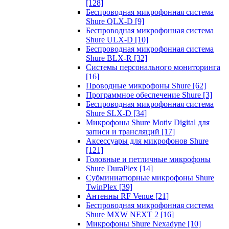
[128]
Беспроводная микрофонная система
Shure QLX-D
[9]
Беспроводная микрофонная система
Shure ULX-D
[10]
Беспроводная микрофонная система
Shure BLX-R
[32]
Системы персонального мониторинга
[16]
Проводные микрофоны Shure
[62]
Программное обеспечение Shure
[3]
Беспроводная микрофонная система
Shure SLX-D
[34]
Микрофоны Shure Motiv Digital для
записи и трансляций
[17]
Аксессуары для микрофонов Shure
[121]
Головные и петличные микрофоны
Shure DuraPlex
[14]
Субминиатюрные микрофоны Shure
TwinPlex
[39]
Антенны RF Venue
[21]
Беспроводная микрофонная система
Shure MXW NEXT 2
[16]
Микрофоны Shure Nexadyne
[10]