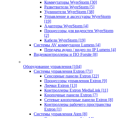
Коммутаторы WyreStorm
[30]
Разветвители WyreStorm
[5]
Удлинители WyreStorm
[38]
Управление и аксессуары WyreStorm
[19]
Адаптеры WyreStorm
[4]
Процессоры для видеостен WyreStorm
[2]
Кабели WyreStorm
[19]
Системы AV коммутации Lumens
[4]
Передача аудио / видео по IP Lumens
[4]
Видеоконтроллеры и ПО Forsite
[8]
Оборудование управления
[104]
Системы управления Extron
[71]
Сенсорные панели Extron
[22]
Процессоры управления Extron
[9]
Лючки Extron
[13]
Контроллеры Extron MediaLink
[11]
Кнопочные панели Extron
[7]
Сетевые кнопочные панели Extron
[8]
Контроллеры рабочего пространства
Extron
[1]
Системы управления Aten
[8]