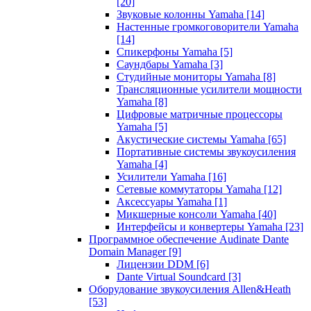
[20]
Звуковые колонны Yamaha
[14]
Настенные громкоговорители Yamaha
[14]
Спикерфоны Yamaha
[5]
Саундбары Yamaha
[3]
Студийные мониторы Yamaha
[8]
Трансляционные усилители мощности
Yamaha
[8]
Цифровые матричные процессоры
Yamaha
[5]
Акустические системы Yamaha
[65]
Портативные системы звукоусиления
Yamaha
[4]
Усилители Yamaha
[16]
Сетевые коммутаторы Yamaha
[12]
Аксессуары Yamaha
[1]
Микшерные консоли Yamaha
[40]
Интерфейсы и конвертеры Yamaha
[23]
Программное обеспечение Audinate Dante
Domain Manager
[9]
Лицензии DDM
[6]
Dante Virtual Soundcard
[3]
Оборудование звукоусиления Allen&Heath
[53]