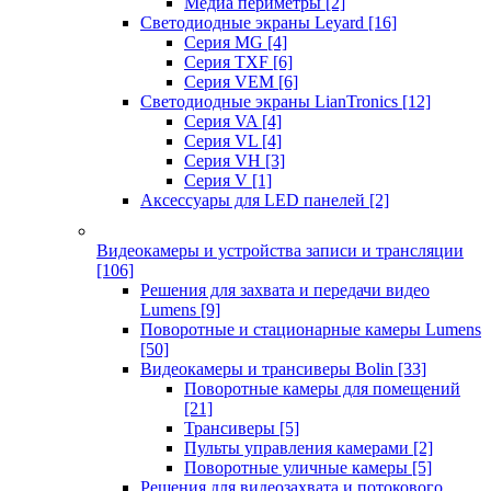
Медиа периметры
[2]
Светодиодные экраны Leyard
[16]
Серия MG
[4]
Серия TXF
[6]
Серия VEM
[6]
Светодиодные экраны LianTronics
[12]
Серия VA
[4]
Серия VL
[4]
Серия VH
[3]
Серия V
[1]
Аксессуары для LED панелей
[2]
Видеокамеры и устройства записи и трансляции
[106]
Решения для захвата и передачи видео
Lumens
[9]
Поворотные и стационарные камеры Lumens
[50]
Видеокамеры и трансиверы Bolin
[33]
Поворотные камеры для помещений
[21]
Трансиверы
[5]
Пульты управления камерами
[2]
Поворотные уличные камеры
[5]
Решения для видеозахвата и потокового