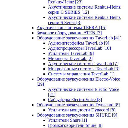
Renkus-Heinz
[23]
Акустические системы Renkus-Heinz
серии C SERIES
[12]
Акустические системы Renkus-Heinz
серии S Series
[3]
Акустические системы TEFRA
[15]
Звуковое оборудование ATEN
[7]
Оборудование звукоусиления TaverLab
[41]
Аудиоинтерфейсы TaverLab
[9]
Аудиопроцессоры TaverLab
[10]
Усилители TaverLab
[9]
Микшеры TaverLab
[2]
Акустические системы TaverLab
[7]
Микрофонные системы TaverLab
[3]
Системы управления TaverLab
[1]
Оборудование звукоусиления Electro-Voice
[29]
Акустические системы Electro-Voice
[21]
Сабвуферы Electro-Voice
[8]
Оборудование звукоусиления Dynacord
[8]
Усилители мощности Dynacord
[8]
Оборудование звукоусиления SHURE
[9]
Усилители Shure
[1]
Громкоговорители Shure
[8]