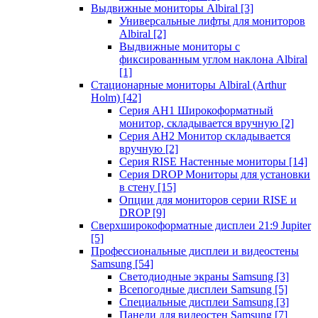
Выдвижные мониторы Albiral
[3]
Универсальные лифты для мониторов
Albiral
[2]
Выдвижные мониторы с
фиксированным углом наклона Albiral
[1]
Стационарные мониторы Albiral (Arthur
Holm)
[42]
Серия AH1 Широкоформатный
монитор, складывается вручную
[2]
Серия AH2 Монитор складывается
вручную
[2]
Серия RISE Настенные мониторы
[14]
Серия DROP Мониторы для установки
в стену
[15]
Опции для мониторов серии RISE и
DROP
[9]
Сверхширокоформатные дисплеи 21:9 Jupiter
[5]
Профессиональные дисплеи и видеостены
Samsung
[54]
Светодиодные экраны Samsung
[3]
Всепогодные дисплеи Samsung
[5]
Специальные дисплеи Samsung
[3]
Панели для видеостен Samsung
[7]