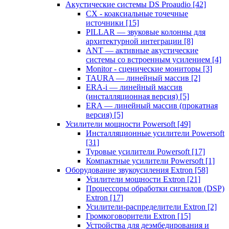
Акустические системы DS Proaudio
[42]
CX - коаксиальные точечные
источники
[15]
PILLAR — звуковые колонны для
архитектурной интеграции
[8]
ANT — активные акустические
системы со встроенным усилением
[4]
Monitor - сценические мониторы
[3]
TAURA — линейный массив
[2]
ERA-i — линейный массив
(инсталляционная версия)
[5]
ERA — линейный массив (прокатная
версия)
[5]
Усилители мощности Powersoft
[49]
Инсталляционные усилители Powersoft
[31]
Туровые усилители Powersoft
[17]
Компактные усилители Powersoft
[1]
Оборудование звукоусиления Extron
[58]
Усилители мощности Extron
[21]
Процессоры обработки сигналов (DSP)
Extron
[17]
Усилители-распределители Extron
[2]
Громкоговорители Extron
[15]
Устройства для деэмбедирования и