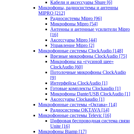
Кабели и аксессуары Shure
[6]
Микрофоны, радиосистемы и антенны
MIPRO
[212]
Радиосистемы Mipro
[96]
Микрофоны Mipro
[54]
Антенны и антенные усилители Mipro
[16]
Аксессуары Mipro
[44]
Управление Mipro
[2]
Микрофонные системы ClockAudio
[148]
Врезные микрофоны ClockAudio
[75]
Микрофоны на «гусиной шее»
ClockAudio
[60]
Потолочные микрофоны ClockAudio
[9]
Интерфейсы ClockAudio
[1]
Готовые комплекты Clockaudio
[1]
Микрофоны Dante/USB ClockAudio
[1]
Аксессуары Clockaudio
[1]
Микрофонные системы «Октава»
[14]
Радиосистемы OKTAVA
[14]
Микрофонные системы Televic
[16]
Цифровая беспроводная система связи
Unite
[16]
Микрофоны Biamp
[17]