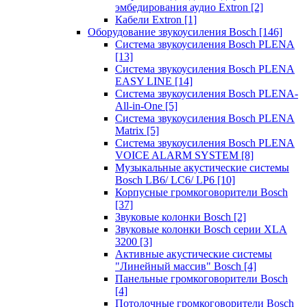
эмбедирования аудио Extron
[2]
Кабели Extron
[1]
Оборудование звукоусиления Bosch
[146]
Система звукоусиления Bosch PLENA
[13]
Система звукоусиления Bosch PLENA
EASY LINE
[14]
Система звукоусиления Bosch PLENA-
All-in-One
[5]
Система звукоусиления Bosch PLENA
Matrix
[5]
Система звукоусиления Bosch PLENA
VOICE ALARM SYSTEM
[8]
Музыкальные акустические системы
Bosch LB6/ LC6/ LP6
[10]
Корпусные громкоговорители Bosch
[37]
Звуковые колонки Bosch
[2]
Звуковые колонки Bosch серии XLA
3200
[3]
Активные акустические системы
"Линейный массив" Bosch
[4]
Панельные громкоговорители Bosch
[4]
Потолочные громкоговорители Bosch