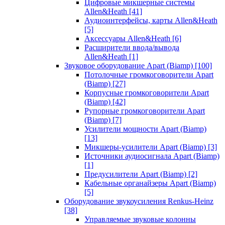
Цифровые микшерные системы
Allen&Heath
[41]
Аудиоинтерфейсы, карты Allen&Heath
[5]
Аксессуары Allen&Heath
[6]
Расширители ввода/вывода
Allen&Heath
[1]
Звуковое оборудование Apart (Biamp)
[100]
Потолочные громкоговорители Apart
(Biamp)
[27]
Корпусные громкоговорители Apart
(Biamp)
[42]
Рупорные громкоговорители Apart
(Biamp)
[7]
Усилители мощности Apart (Biamp)
[13]
Микшеры-усилители Apart (Biamp)
[3]
Источники аудиосигнала Apart (Biamp)
[1]
Предусилители Apart (Biamp)
[2]
Кабельные органайзеры Apart (Biamp)
[5]
Оборудование звукоусиления Renkus-Heinz
[38]
Управляемые звуковые колонны