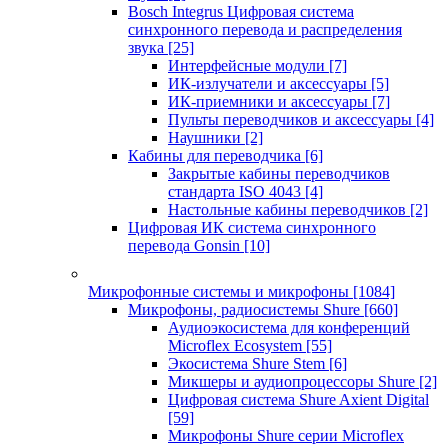
Bosch Integrus Цифровая система
синхронного перевода и распределения
звука
[25]
Интерфейсные модули
[7]
ИК-излучатели и аксессуары
[5]
ИК-приемники и аксессуары
[7]
Пульты переводчиков и аксессуары
[4]
Наушники
[2]
Кабины для переводчика
[6]
Закрытые кабины переводчиков
стандарта ISO 4043
[4]
Настольные кабины переводчиков
[2]
Цифровая ИК система синхронного
перевода Gonsin
[10]
Микрофонные системы и микрофоны
[1084]
Микрофоны, радиосистемы Shure
[660]
Аудиоэкосистема для конференций
Microflex Ecosystem
[55]
Экосистема Shure Stem
[6]
Микшеры и аудиопроцессоры Shure
[2]
Цифровая система Shure Axient Digital
[59]
Микрофоны Shure серии Microflex