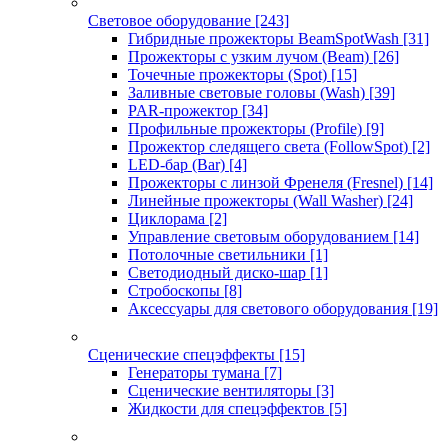
Световое оборудование
[243]
Гибридные прожекторы BeamSpotWash
[31]
Прожекторы с узким лучом (Beam)
[26]
Точечные прожекторы (Spot)
[15]
Заливные световые головы (Wash)
[39]
PAR-прожектор
[34]
Профильные прожекторы (Profile)
[9]
Прожектор следящего света (FollowSpot)
[2]
LED-бар (Bar)
[4]
Прожекторы с линзой Френеля (Fresnel)
[14]
Линейные прожекторы (Wall Washer)
[24]
Циклорама
[2]
Управление световым оборудованием
[14]
Потолочные светильники
[1]
Светодиодный диско-шар
[1]
Стробоскопы
[8]
Аксессуары для светового оборудования
[19]
Сценические спецэффекты
[15]
Генераторы тумана
[7]
Сценические вентиляторы
[3]
Жидкости для спецэффектов
[5]