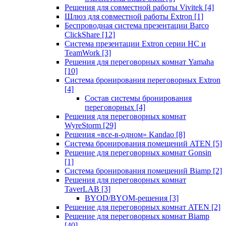
Решения для совместной работы Vivitek
[4]
Шлюз для совместной работы Extron
[1]
Беспроводная система презентации Barco
ClickShare
[12]
Система презентации Extron серии HC и
TeamWork
[3]
Решения для переговорных комнат Yamaha
[10]
Система бронирования переговорных Extron
[4]
Состав системы бронирования
переговорных
[4]
Решения для переговорных комнат
WyreStorm
[29]
Решения «все-в-одном» Kandao
[8]
Система бронирования помещений ATEN
[5]
Решение для переговорных комнат Gonsin
[1]
Система бронирования помещений Biamp
[2]
Решения для переговорных комнат
TaverLAB
[3]
BYOD/BYOM-решения
[3]
Решение для переговорных комнат ATEN
[2]
Решение для переговорных комнат Biamp
[40]