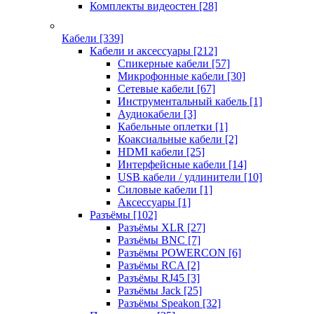
Комплекты видеостен
[28]
Кабели
[339]
Кабели и аксессуары
[212]
Спикерные кабели
[57]
Микрофонные кабели
[30]
Сетевые кабели
[67]
Инструментальный кабель
[1]
Аудиокабели
[3]
Кабельные оплетки
[1]
Коаксиальные кабели
[2]
HDMI кабели
[25]
Интерфейсные кабели
[14]
USB кабели / удлинители
[10]
Силовые кабели
[1]
Аксессуары
[1]
Разъёмы
[102]
Разъёмы XLR
[27]
Разъёмы BNC
[7]
Разъёмы POWERCON
[6]
Разъёмы RCA
[2]
Разъёмы RJ45
[3]
Разъёмы Jack
[25]
Разъёмы Speakon
[32]