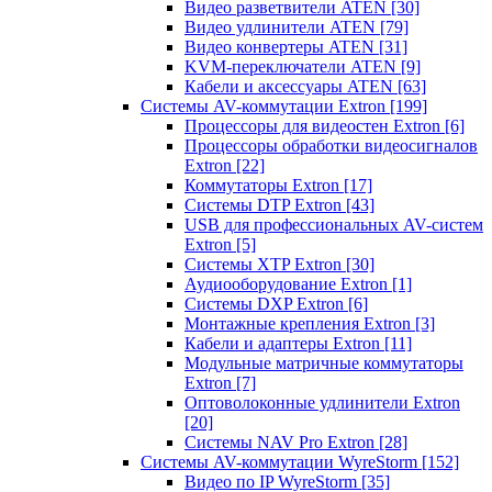
Видео разветвители ATEN
[30]
Видео удлинители ATEN
[79]
Видео конвертеры ATEN
[31]
KVM-переключатели ATEN
[9]
Кабели и аксессуары ATEN
[63]
Системы AV-коммутации Extron
[199]
Процессоры для видеостен Extron
[6]
Процессоры обработки видеосигналов
Extron
[22]
Коммутаторы Extron
[17]
Системы DTP Extron
[43]
USB для профессиональных AV-систем
Extron
[5]
Системы XTP Extron
[30]
Аудиооборудование Extron
[1]
Системы DXP Extron
[6]
Монтажные крепления Extron
[3]
Кабели и адаптеры Extron
[11]
Модульные матричные коммутаторы
Extron
[7]
Оптоволоконные удлинители Extron
[20]
Системы NAV Pro Extron
[28]
Системы AV-коммутации WyreStorm
[152]
Видео по IP WyreStorm
[35]