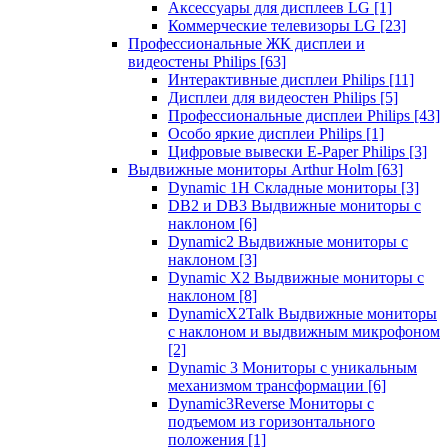
Аксессуары для дисплеев LG
[1]
Коммерческие телевизоры LG
[23]
Профессиональные ЖК дисплеи и
видеостены Philips
[63]
Интерактивные дисплеи Philips
[11]
Дисплеи для видеостен Philips
[5]
Профессиональные дисплеи Philips
[43]
Особо яркие дисплеи Philips
[1]
Цифровые вывески E-Paper Philips
[3]
Выдвижные мониторы Arthur Holm
[63]
Dynamic 1Н Складные мониторы
[3]
DB2 и DB3 Выдвижные мониторы с
наклоном
[6]
Dynamic2 Выдвижные мониторы с
наклоном
[3]
Dynamic X2 Выдвижные мониторы с
наклоном
[8]
DynamicX2Talk Выдвижные мониторы
с наклоном и выдвижным микрофоном
[2]
Dynamic 3 Мониторы с уникальным
механизмом трансформации
[6]
Dynamic3Reverse Мониторы с
подъемом из горизонтального
положения
[1]