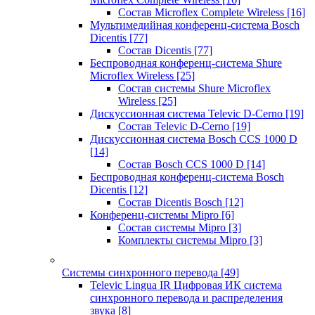
Состав Microflex Complete Wireless
[16]
Мультимедийная конференц-система Bosch
Dicentis
[77]
Состав Dicentis
[77]
Беспроводная конференц-система Shure
Microflex Wireless
[25]
Состав системы Shure Microflex
Wireless
[25]
Дискуссионная система Televic D-Cerno
[19]
Состав Televic D-Cerno
[19]
Дискуссионная система Bosch CCS 1000 D
[14]
Состав Bosch CCS 1000 D
[14]
Беспроводная конференц-система Bosch
Dicentis
[12]
Состав Dicentis Bosch
[12]
Конференц-системы Mipro
[6]
Состав системы Mipro
[3]
Комплекты системы Mipro
[3]
Системы синхронного перевода
[49]
Televic Lingua IR Цифровая ИК система
синхронного перевода и распределения
звука
[8]