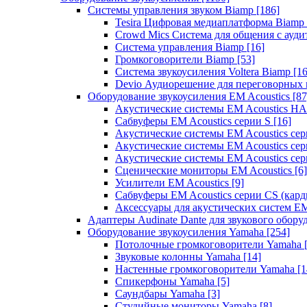
Системы управления звуком Biamp
[186]
Tesira Цифровая медиаплатформа Biamp
Crowd Mics Система для общения с ауд
Система управления Biamp
[16]
Громкоговорители Biamp
[53]
Система звукоусиления Voltera Biamp
[16
Devio Аудиорешение для переговорных
Оборудование звукоусиления EM Acoustics
[87
Акустические системы EM Acoustics 
Сабвуферы EM Acoustics серии S
[16]
Акустические системы EM Acoustics с
Акустические системы EM Acoustics сер
Акустические системы EM Acoustics сер
Сценические мониторы EM Acoustics
[6]
Усилители EM Acoustics
[9]
Сабвуферы EM Acoustics серии CS (кар
Аксессуары для акустических систем EM
Адаптеры Audinate Dante для звукового обор
Оборудование звукоусиления Yamaha
[254]
Потолочные громкоговорители Yamaha
Звуковые колонны Yamaha
[14]
Настенные громкоговорители Yamaha
[1
Спикерфоны Yamaha
[5]
Саундбары Yamaha
[3]
Студийные мониторы Yamaha
[8]