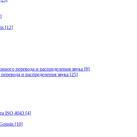
]
tis
[12]
онного перевода и распределения звука
[8]
 перевода и распределения звука
[25]
та ISO 4043
[4]
 Gonsin
[10]