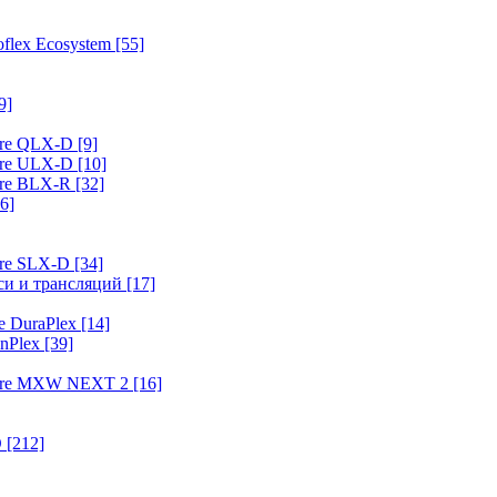
flex Ecosystem
[55]
9]
ure QLX-D
[9]
ure ULX-D
[10]
ure BLX-R
[32]
6]
ure SLX-D
[34]
иси и трансляций
[17]
e DuraPlex
[14]
nPlex
[39]
hure MXW NEXT 2
[16]
O
[212]