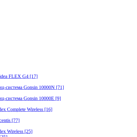
fidea FLEX G4
[17]
нц-система Gonsin 10000N
[71]
нц-система Gonsin 10000E
[9]
ex Complete Wireless
[16]
entis
[77]
ex Wireless
[25]
[25]