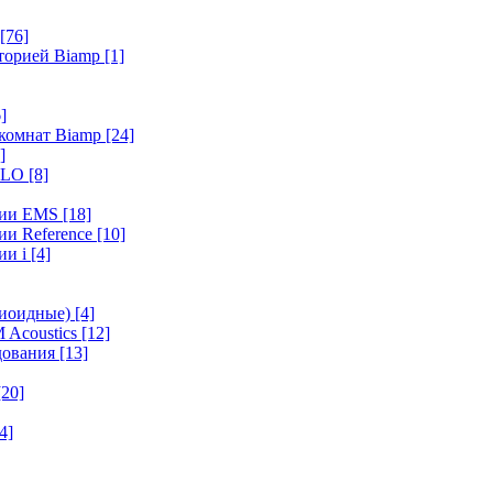
[76]
иторией Biamp
[1]
]
 комнат Biamp
[24]
]
HALO
[8]
ерии EMS
[18]
ии Reference
[10]
ии i
[4]
диоидные)
[4]
 Acoustics
[12]
удования
[13]
[20]
4]