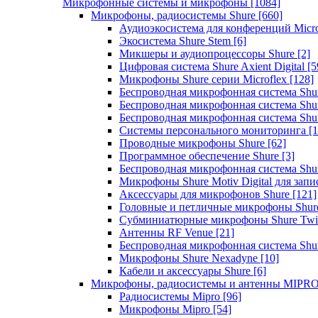
Микрофонные системы и микрофоны
[1084]
Микрофоны, радиосистемы Shure
[660]
Аудиоэкосистема для конференций Micro
Экосистема Shure Stem
[6]
Микшеры и аудиопроцессоры Shure
[2]
Цифровая система Shure Axient Digital
[5
Микрофоны Shure серии Microflex
[128]
Беспроводная микрофонная система Sh
Беспроводная микрофонная система Sh
Беспроводная микрофонная система Sh
Системы персонального мониторинга
[1
Проводные микрофоны Shure
[62]
Программное обеспечение Shure
[3]
Беспроводная микрофонная система Sh
Микрофоны Shure Motiv Digital для зап
Аксессуары для микрофонов Shure
[121]
Головные и петличные микрофоны Shur
Субминиатюрные микрофоны Shure Twi
Антенны RF Venue
[21]
Беспроводная микрофонная система S
Микрофоны Shure Nexadyne
[10]
Кабели и аксессуары Shure
[6]
Микрофоны, радиосистемы и антенны MIPR
Радиосистемы Mipro
[96]
Микрофоны Mipro
[54]