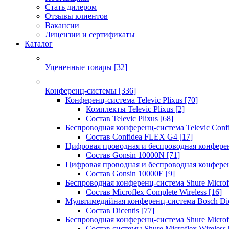
Стать дилером
Отзывы клиентов
Вакансии
Лицензии и сертификаты
Каталог
Уцененные товары
[32]
Конференц-системы
[336]
Конференц-система Televic Plixus
[70]
Комплекты Televic Plixus
[2]
Состав Televic Plixus
[68]
Беспроводная конференц-система Televic Con
Состав Confidea FLEX G4
[17]
Цифровая проводная и беспроводная конфере
Состав Gonsin 10000N
[71]
Цифровая проводная и беспроводная конфере
Состав Gonsin 10000E
[9]
Беспроводная конференц-система Shure Microfl
Состав Microflex Complete Wireless
[16]
Мультимедийная конференц-система Bosch Dic
Состав Dicentis
[77]
Беспроводная конференц-система Shure Microfl
Состав системы Shure Microflex Wireless