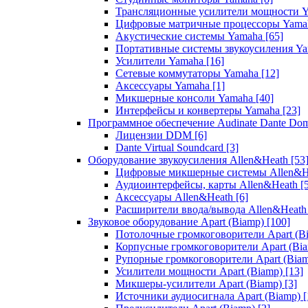
Трансляционные усилители мощности 
Цифровые матричные процессоры Yam
Акустические системы Yamaha
[65]
Портативные системы звукоусиления Y
Усилители Yamaha
[16]
Сетевые коммутаторы Yamaha
[12]
Аксессуары Yamaha
[1]
Микшерные консоли Yamaha
[40]
Интерфейсы и конвертеры Yamaha
[23]
Программное обеспечение Audinate Dante Do
Лицензии DDM
[6]
Dante Virtual Soundcard
[3]
Оборудование звукоусиления Allen&Heath
[53
Цифровые микшерные системы Allen&
Аудиоинтерфейсы, карты Allen&Heath
[
Аксессуары Allen&Heath
[6]
Расширители ввода/вывода Allen&Heat
Звуковое оборудование Apart (Biamp)
[100]
Потолочные громкоговорители Apart (B
Корпусные громкоговорители Apart (Bi
Рупорные громкоговорители Apart (Bia
Усилители мощности Apart (Biamp)
[13]
Микшеры-усилители Apart (Biamp)
[3]
Источники аудиосигнала Apart (Biamp)
[