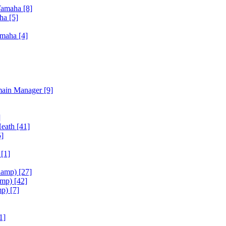
Yamaha
[8]
aha
[5]
amaha
[4]
main Manager
[9]
]
Heath
[41]
5]
h
[1]
iamp)
[27]
amp)
[42]
mp)
[7]
1]