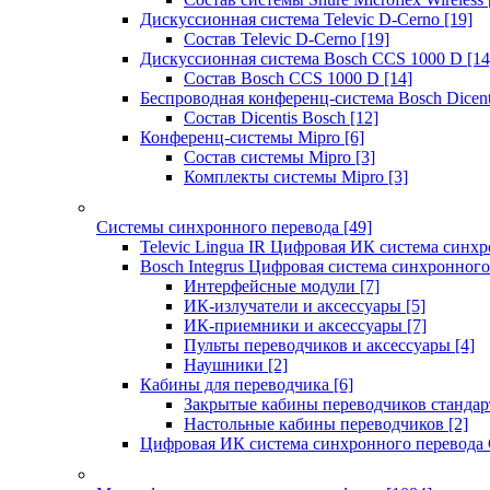
Дискуссионная система Televic D-Cerno
[19]
Состав Televic D-Cerno
[19]
Дискуссионная система Bosch CCS 1000 D
[14
Состав Bosch CCS 1000 D
[14]
Беспроводная конференц-система Bosch Dicen
Состав Dicentis Bosch
[12]
Конференц-системы Mipro
[6]
Состав системы Mipro
[3]
Комплекты системы Mipro
[3]
Системы синхронного перевода
[49]
Televic Lingua IR Цифровая ИК система синхр
Bosch Integrus Цифровая система синхронного
Интерфейсные модули
[7]
ИК-излучатели и аксессуары
[5]
ИК-приемники и аксессуары
[7]
Пульты переводчиков и аксессуары
[4]
Наушники
[2]
Кабины для переводчика
[6]
Закрытые кабины переводчиков стандар
Настольные кабины переводчиков
[2]
Цифровая ИК система синхронного перевода