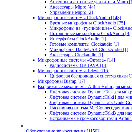
Антенны и антенные усилители Mipro
[
Аксессуары Mipro
[44]
Управление Mipro
[2]
Микрофонные системы ClockAudio
[148]
Врезные микрофоны ClockAudio
[75]
Микрофоны на «гусиной шее» ClockAu
Потолочные микрофоны ClockAudio
[9]
Интерфейсы ClockAudio
[1]
Готовые комплекты Clockaudio
[1]
Микрофоны Dante/USB ClockAudio
[1]
Аксессуары Clockaudio
[1]
Микрофонные системы «Октава»
[14]
Радиосистемы OKTAVA
[14]
Микрофонные системы Televic
[16]
Цифровая беспроводная система связи U
Микрофоны Biamp
[17]
Выдвижные механизмы Arthur Holm для микр
Лифтовая система DynamicTalk для ми
Лифтовая система DynamicTalkH для м
Лифтовая система DynamicTalk UnderCo
Пассивная система MicConnect для мик
Лифтовая система DynamicTalkB для на
Встраиваемые громкоговорители Arthu
Оборудование звукоусиления
[1150]