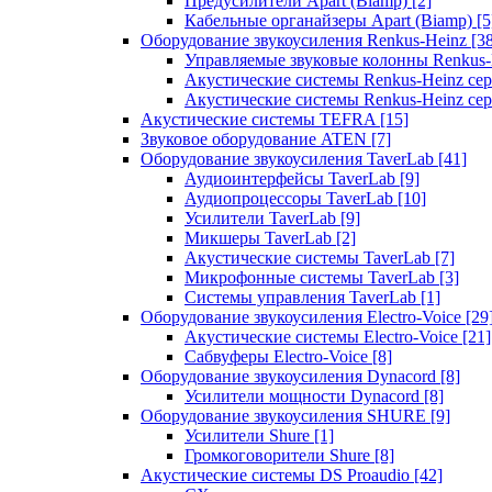
Предусилители Apart (Biamp)
[2]
Кабельные органайзеры Apart (Biamp)
[5
Оборудование звукоусиления Renkus-Heinz
[3
Управляемые звуковые колонны Renkus
Акустические системы Renkus-Heinz с
Акустические системы Renkus-Heinz сер
Акустические системы TEFRA
[15]
Звуковое оборудование ATEN
[7]
Оборудование звукоусиления TaverLab
[41]
Аудиоинтерфейсы TaverLab
[9]
Аудиопроцессоры TaverLab
[10]
Усилители TaverLab
[9]
Микшеры TaverLab
[2]
Акустические системы TaverLab
[7]
Микрофонные системы TaverLab
[3]
Системы управления TaverLab
[1]
Оборудование звукоусиления Electro-Voice
[29
Акустические системы Electro-Voice
[21]
Сабвуферы Electro-Voice
[8]
Оборудование звукоусиления Dynacord
[8]
Усилители мощности Dynacord
[8]
Оборудование звукоусиления SHURE
[9]
Усилители Shure
[1]
Громкоговорители Shure
[8]
Акустические системы DS Proaudio
[42]