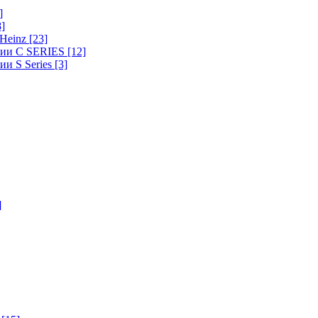
]
8]
-Heinz
[23]
ерии C SERIES
[12]
ии S Series
[3]
]