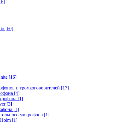
16]
dio
[60]
nite
[16]
офонов и громкоговорителей
[17]
крофона
[4]
икрофона
[1]
ver
[3]
рофона
[1]
стольного микрофона
[1]
r Holm
[1]