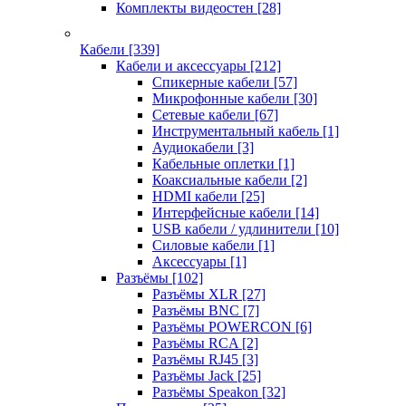
Комплекты видеостен
[28]
Кабели
[339]
Кабели и аксессуары
[212]
Спикерные кабели
[57]
Микрофонные кабели
[30]
Сетевые кабели
[67]
Инструментальный кабель
[1]
Аудиокабели
[3]
Кабельные оплетки
[1]
Коаксиальные кабели
[2]
HDMI кабели
[25]
Интерфейсные кабели
[14]
USB кабели / удлинители
[10]
Силовые кабели
[1]
Аксессуары
[1]
Разъёмы
[102]
Разъёмы XLR
[27]
Разъёмы BNC
[7]
Разъёмы POWERCON
[6]
Разъёмы RCA
[2]
Разъёмы RJ45
[3]
Разъёмы Jack
[25]
Разъёмы Speakon
[32]