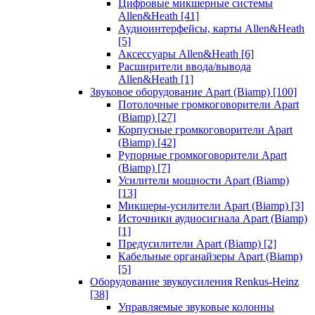
Цифровые микшерные системы
Allen&Heath
[41]
Аудиоинтерфейсы, карты Allen&Heath
[5]
Аксессуары Allen&Heath
[6]
Расширители ввода/вывода
Allen&Heath
[1]
Звуковое оборудование Apart (Biamp)
[100]
Потолочные громкоговорители Apart
(Biamp)
[27]
Корпусные громкоговорители Apart
(Biamp)
[42]
Рупорные громкоговорители Apart
(Biamp)
[7]
Усилители мощности Apart (Biamp)
[13]
Микшеры-усилители Apart (Biamp)
[3]
Источники аудиосигнала Apart (Biamp)
[1]
Предусилители Apart (Biamp)
[2]
Кабельные органайзеры Apart (Biamp)
[5]
Оборудование звукоусиления Renkus-Heinz
[38]
Управляемые звуковые колонны