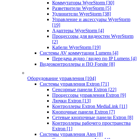
Коммутаторы WyreStorm
[30]
Разветвители WyreStorm
[5]
Удлинители WyreStorm
[38]
Управление и аксессуары WyreStorm
[19]
Адаптеры WyreStorm
[4]
Процессоры для видеостен WyreStorm
[2]
Кабели WyreStorm
[19]
Системы AV коммутации Lumens
[4]
Передача аудио / видео по IP Lumens
[4]
Видеоконтроллеры и ПО Forsite
[8]
Оборудование управления
[104]
Системы управления Extron
[71]
Сенсорные панели Extron
[22]
Процессоры управления Extron
[9]
Лючки Extron
[13]
Контроллеры Extron MediaLink
[11]
Кнопочные панели Extron
[7]
Сетевые кнопочные панели Extron
[8]
Контроллеры рабочего пространства
Extron
[1]
Системы управления Aten
[8]