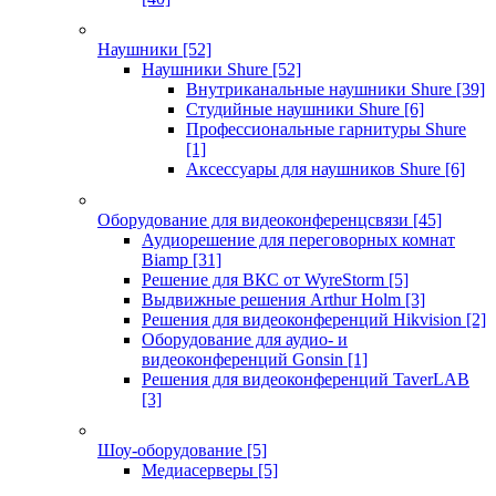
Наушники
[52]
Наушники Shure
[52]
Внутриканальные наушники Shure
[39]
Студийные наушники Shure
[6]
Профессиональные гарнитуры Shure
[1]
Аксессуары для наушников Shure
[6]
Оборудование для видеоконференцсвязи
[45]
Аудиорешение для переговорных комнат
Biamp
[31]
Решение для ВКС от WyreStorm
[5]
Выдвижные решения Arthur Holm
[3]
Решения для видеоконференций Hikvision
[2]
Оборудование для аудио- и
видеоконференций Gonsin
[1]
Решения для видеоконференций TaverLAB
[3]
Шоу-оборудование
[5]
Медиасерверы
[5]