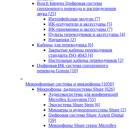
Bosch Integrus Цифровая система
синхронного перевода и распределения
звука
[25]
Интерфейсные модули
[7]
ИК-излучатели и аксессуары
[5]
ИК-приемники и аксессуары
[7]
Пульты переводчиков и аксессуары
[4]
Наушники
[2]
Кабины для переводчика
[6]
Закрытые кабины переводчиков
стандарта ISO 4043
[4]
Настольные кабины переводчиков
[2]
Цифровая ИК система синхронного
перевода Gonsin
[10]
Микрофонные системы и микрофоны
[1050]
Микрофоны, радиосистемы Shure
[626]
Аудиоэкосистема для конференций
Microflex Ecosystem
[55]
Экосистема Shure Stem
[6]
Микшеры и аудиопроцессоры Shure
[2]
Цифровая система Shure Axient Digital
[59]
Микрофоны Shure серии Microflex