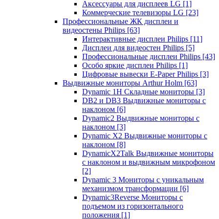
Аксессуары для дисплеев LG
[1]
Коммерческие телевизоры LG
[23]
Профессиональные ЖК дисплеи и
видеостены Philips
[63]
Интерактивные дисплеи Philips
[11]
Дисплеи для видеостен Philips
[5]
Профессиональные дисплеи Philips
[43]
Особо яркие дисплеи Philips
[1]
Цифровые вывески E-Paper Philips
[3]
Выдвижные мониторы Arthur Holm
[63]
Dynamic 1Н Складные мониторы
[3]
DB2 и DB3 Выдвижные мониторы с
наклоном
[6]
Dynamic2 Выдвижные мониторы с
наклоном
[3]
Dynamic X2 Выдвижные мониторы с
наклоном
[8]
DynamicX2Talk Выдвижные мониторы
с наклоном и выдвижным микрофоном
[2]
Dynamic 3 Мониторы с уникальным
механизмом трансформации
[6]
Dynamic3Reverse Мониторы с
подъемом из горизонтального
положения
[1]