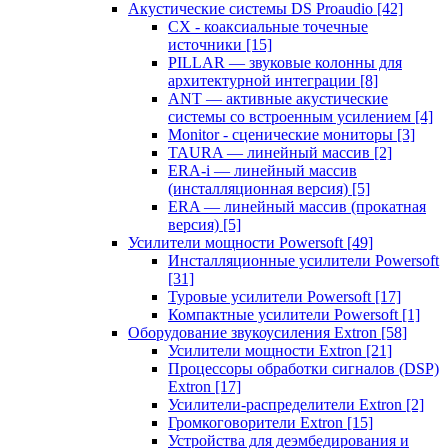
Акустические системы DS Proaudio
[42]
CX - коаксиальные точечные
источники
[15]
PILLAR — звуковые колонны для
архитектурной интеграции
[8]
ANT — активные акустические
системы со встроенным усилением
[4]
Monitor - сценические мониторы
[3]
TAURA — линейный массив
[2]
ERA-i — линейный массив
(инсталляционная версия)
[5]
ERA — линейный массив (прокатная
версия)
[5]
Усилители мощности Powersoft
[49]
Инсталляционные усилители Powersoft
[31]
Туровые усилители Powersoft
[17]
Компактные усилители Powersoft
[1]
Оборудование звукоусиления Extron
[58]
Усилители мощности Extron
[21]
Процессоры обработки сигналов (DSP)
Extron
[17]
Усилители-распределители Extron
[2]
Громкоговорители Extron
[15]
Устройства для деэмбедирования и