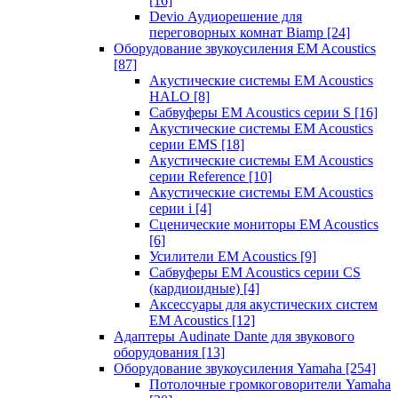
[16]
Devio Аудиорешение для
переговорных комнат Biamp
[24]
Оборудование звукоусиления EM Acoustics
[87]
Акустические системы EM Acoustics
HALO
[8]
Сабвуферы EM Acoustics серии S
[16]
Акустические системы EM Acoustics
серии EMS
[18]
Акустические системы EM Acoustics
серии Reference
[10]
Акустические системы EM Acoustics
серии i
[4]
Сценические мониторы EM Acoustics
[6]
Усилители EM Acoustics
[9]
Сабвуферы EM Acoustics серии CS
(кардиоидные)
[4]
Аксессуары для акустических систем
EM Acoustics
[12]
Адаптеры Audinate Dante для звукового
оборудования
[13]
Оборудование звукоусиления Yamaha
[254]
Потолочные громкоговорители Yamaha