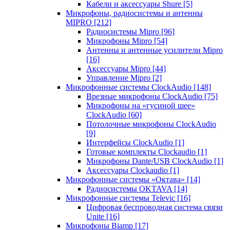
Кабели и аксессуары Shure
[5]
Микрофоны, радиосистемы и антенны
MIPRO
[212]
Радиосистемы Mipro
[96]
Микрофоны Mipro
[54]
Антенны и антенные усилители Mipro
[16]
Аксессуары Mipro
[44]
Управление Mipro
[2]
Микрофонные системы ClockAudio
[148]
Врезные микрофоны ClockAudio
[75]
Микрофоны на «гусиной шее»
ClockAudio
[60]
Потолочные микрофоны ClockAudio
[9]
Интерфейсы ClockAudio
[1]
Готовые комплекты Clockaudio
[1]
Микрофоны Dante/USB ClockAudio
[1]
Аксессуары Clockaudio
[1]
Микрофонные системы «Октава»
[14]
Радиосистемы OKTAVA
[14]
Микрофонные системы Televic
[16]
Цифровая беспроводная система связи
Unite
[16]
Микрофоны Biamp
[17]