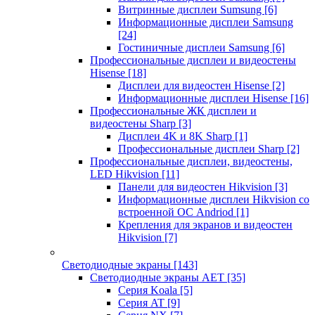
Витринные дисплеи Sumsung
[6]
Информационные дисплеи Samsung
[24]
Гостиничные дисплеи Samsung
[6]
Профессиональные дисплеи и видеостены
Hisense
[18]
Дисплеи для видеостен Hisense
[2]
Информационные дисплеи Hisense
[16]
Профессиональные ЖК дисплеи и
видеостены Sharp
[3]
Дисплеи 4K и 8K Sharp
[1]
Профессиональные дисплеи Sharp
[2]
Профессиональные дисплеи, видеостены,
LED Hikvision
[11]
Панели для видеостен Hikvision
[3]
Информационные дисплеи Hikvision со
встроенной ОС Andriod
[1]
Крепления для экранов и видеостен
Hikvision
[7]
Светодиодные экраны
[143]
Светодиодные экраны AET
[35]
Cерия Koala
[5]
Серия AT
[9]