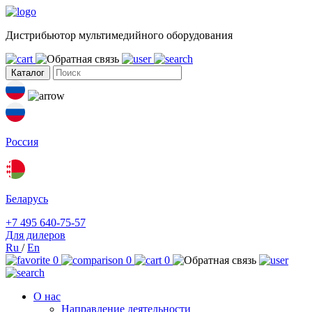
Дистрибьютор мультимедийного оборудования
Каталог
Россия
Беларусь
+7 495 640-75-57
Для дилеров
Ru
/
En
0
0
0
О нас
Направление деятельности