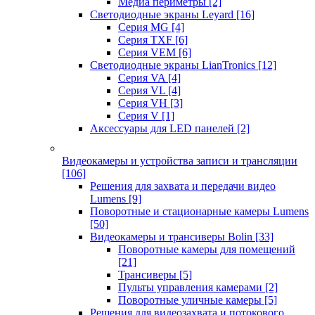
Медиа периметры
[2]
Светодиодные экраны Leyard
[16]
Серия MG
[4]
Серия TXF
[6]
Серия VEM
[6]
Светодиодные экраны LianTronics
[12]
Серия VA
[4]
Серия VL
[4]
Серия VH
[3]
Серия V
[1]
Аксессуары для LED панелей
[2]
Видеокамеры и устройства записи и трансляции
[106]
Решения для захвата и передачи видео
Lumens
[9]
Поворотные и стационарные камеры Lumens
[50]
Видеокамеры и трансиверы Bolin
[33]
Поворотные камеры для помещений
[21]
Трансиверы
[5]
Пульты управления камерами
[2]
Поворотные уличные камеры
[5]
Решения для видеозахвата и потокового