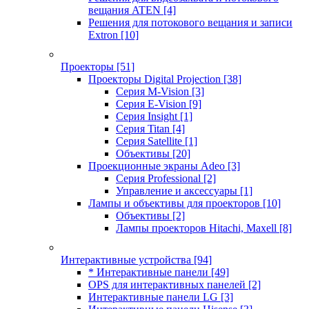
вещания ATEN
[4]
Решения для потокового вещания и записи
Extron
[10]
Проекторы
[51]
Проекторы Digital Projection
[38]
Серия M-Vision
[3]
Серия E-Vision
[9]
Серия Insight
[1]
Серия Titan
[4]
Серия Satellite
[1]
Объективы
[20]
Проекционные экраны Adeo
[3]
Серия Professional
[2]
Управление и аксессуары
[1]
Лампы и объективы для проекторов
[10]
Объективы
[2]
Лампы проекторов Hitachi, Maxell
[8]
Интерактивные устройства
[94]
* Интерактивные панели
[49]
OPS для интерактивных панелей
[2]
Интерактивные панели LG
[3]