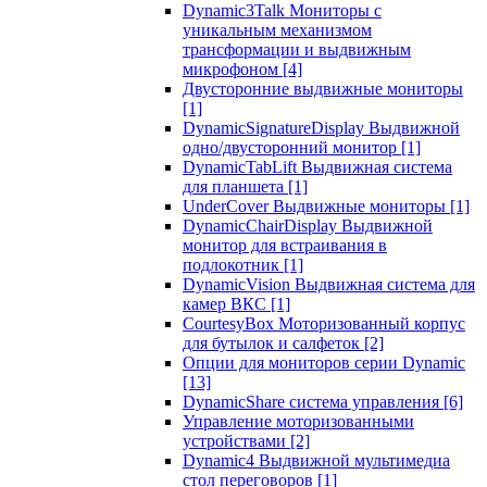
Dynamic3Talk Мониторы с
уникальным механизмом
трансформации и выдвижным
микрофоном
[4]
Двусторонние выдвижные мониторы
[1]
DynamicSignatureDisplay Выдвижной
одно/двусторонний монитор
[1]
DynamicTabLift Выдвижная система
для планшета
[1]
UnderCover Выдвижные мониторы
[1]
DynamicChairDisplay Выдвижной
монитор для встраивания в
подлокотник
[1]
DynamicVision Выдвижная система для
камер ВКС
[1]
CourtesyBox Моторизованный корпус
для бутылок и салфеток
[2]
Опции для мониторов серии Dynamic
[13]
DynamicShare система управления
[6]
Управление моторизованными
устройствами
[2]
Dynamic4 Выдвижной мультимедиа
стол переговоров
[1]