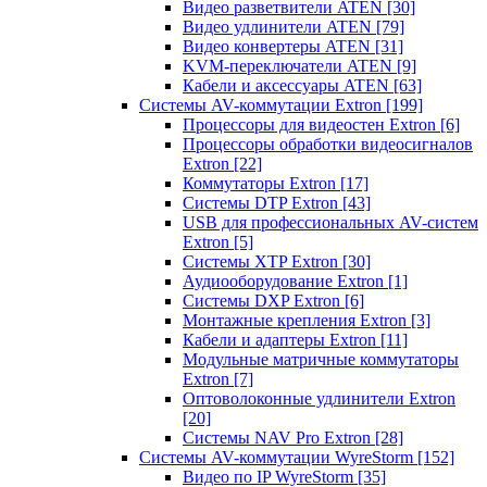
Видео разветвители ATEN
[30]
Видео удлинители ATEN
[79]
Видео конвертеры ATEN
[31]
KVM-переключатели ATEN
[9]
Кабели и аксессуары ATEN
[63]
Системы AV-коммутации Extron
[199]
Процессоры для видеостен Extron
[6]
Процессоры обработки видеосигналов
Extron
[22]
Коммутаторы Extron
[17]
Системы DTP Extron
[43]
USB для профессиональных AV-систем
Extron
[5]
Системы XTP Extron
[30]
Аудиооборудование Extron
[1]
Системы DXP Extron
[6]
Монтажные крепления Extron
[3]
Кабели и адаптеры Extron
[11]
Модульные матричные коммутаторы
Extron
[7]
Оптоволоконные удлинители Extron
[20]
Системы NAV Pro Extron
[28]
Системы AV-коммутации WyreStorm
[152]
Видео по IP WyreStorm
[35]