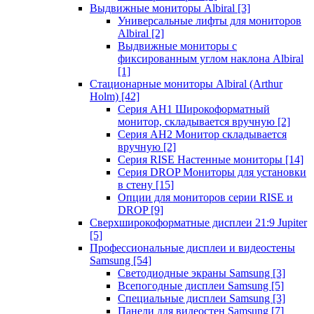
Выдвижные мониторы Albiral
[3]
Универсальные лифты для мониторов
Albiral
[2]
Выдвижные мониторы с
фиксированным углом наклона Albiral
[1]
Стационарные мониторы Albiral (Arthur
Holm)
[42]
Серия AH1 Широкоформатный
монитор, складывается вручную
[2]
Серия AH2 Монитор складывается
вручную
[2]
Серия RISE Настенные мониторы
[14]
Серия DROP Мониторы для установки
в стену
[15]
Опции для мониторов серии RISE и
DROP
[9]
Сверхширокоформатные дисплеи 21:9 Jupiter
[5]
Профессиональные дисплеи и видеостены
Samsung
[54]
Светодиодные экраны Samsung
[3]
Всепогодные дисплеи Samsung
[5]
Специальные дисплеи Samsung
[3]
Панели для видеостен Samsung
[7]