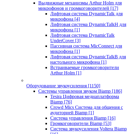
Выдвижные механизмы Arthur Holm для
микрофонов и громкоговорителей
[17]
Лифтовая система DynamicTalk для
микрофона
[4]
Лифтовая система DynamicTalkH для
микрофона
[1]
Лифтовая система DynamicTalk
UnderCover
[3]
Пассивная система MicConnect для
микрофона
[1]
Лифтовая система DynamicTalkB для
настольного микрофона
[1]
Встраиваемые громкоговорители
Arthur Holm
[1]
Оборудование звукоусиления
[1150]
Системы управления звуком Biamp
[186]
Tesira Цифровая медиаплатформа
Biamp
[76]
Crowd Mics Система для общения с
аудиторией Biamp
[1]
Система управления Biamp
[16]
Громкоговорители Biamp
[53]
Система звукоусиления Voltera Biamp