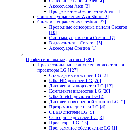
Сенсорные панели Aten
[4]
Аксессуары Aten
[3]
Программное обеспечение Aten
[1]
Системы управления WyreStorm
[2]
Системы управления Crestron
[23]
Проводные сенсорные панели Crestron
[10]
Системы управления Crestron
[7]
Видеосистемы Crestron
[5]
Аксессуары Crestron
[1]
Профессиональные дисплеи
[389]
Профессиональные дисплеи, видеостены и
проекторы LG
[127]
Стандартные дисплеи LG
[2]
Ultra HD дисплеи LG
[26]
Дисплеи для видеостен LG
[13]
Комплекты видеостен LG
[28]
Ultra Stretch дисплеи LG
[2]
Дисплеи повышенной яркости LG
[5]
Прозрачные дисплеи LG
[4]
OLED дисплеи LG
[5]
Сенсорные дисплеи LG
[3]
Проекторы LG
[13]
Программное обеспечение LG
[1]