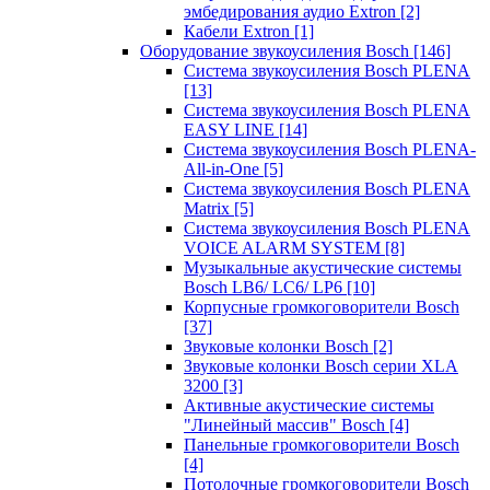
эмбедирования аудио Extron
[2]
Кабели Extron
[1]
Оборудование звукоусиления Bosch
[146]
Система звукоусиления Bosch PLENA
[13]
Система звукоусиления Bosch PLENA
EASY LINE
[14]
Система звукоусиления Bosch PLENA-
All-in-One
[5]
Система звукоусиления Bosch PLENA
Matrix
[5]
Система звукоусиления Bosch PLENA
VOICE ALARM SYSTEM
[8]
Музыкальные акустические системы
Bosch LB6/ LC6/ LP6
[10]
Корпусные громкоговорители Bosch
[37]
Звуковые колонки Bosch
[2]
Звуковые колонки Bosch серии XLA
3200
[3]
Активные акустические системы
"Линейный массив" Bosch
[4]
Панельные громкоговорители Bosch
[4]
Потолочные громкоговорители Bosch