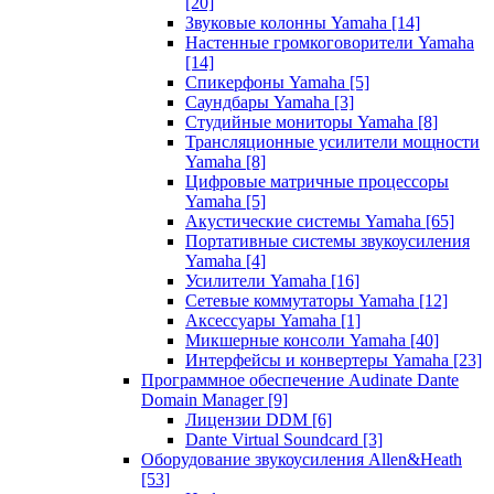
[20]
Звуковые колонны Yamaha
[14]
Настенные громкоговорители Yamaha
[14]
Спикерфоны Yamaha
[5]
Саундбары Yamaha
[3]
Студийные мониторы Yamaha
[8]
Трансляционные усилители мощности
Yamaha
[8]
Цифровые матричные процессоры
Yamaha
[5]
Акустические системы Yamaha
[65]
Портативные системы звукоусиления
Yamaha
[4]
Усилители Yamaha
[16]
Сетевые коммутаторы Yamaha
[12]
Аксессуары Yamaha
[1]
Микшерные консоли Yamaha
[40]
Интерфейсы и конвертеры Yamaha
[23]
Программное обеспечение Audinate Dante
Domain Manager
[9]
Лицензии DDM
[6]
Dante Virtual Soundcard
[3]
Оборудование звукоусиления Allen&Heath
[53]