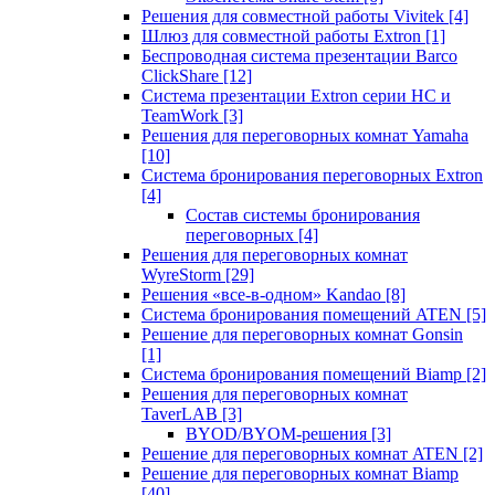
Решения для совместной работы Vivitek
[4]
Шлюз для совместной работы Extron
[1]
Беспроводная система презентации Barco
ClickShare
[12]
Система презентации Extron серии HC и
TeamWork
[3]
Решения для переговорных комнат Yamaha
[10]
Система бронирования переговорных Extron
[4]
Состав системы бронирования
переговорных
[4]
Решения для переговорных комнат
WyreStorm
[29]
Решения «все-в-одном» Kandao
[8]
Система бронирования помещений ATEN
[5]
Решение для переговорных комнат Gonsin
[1]
Система бронирования помещений Biamp
[2]
Решения для переговорных комнат
TaverLAB
[3]
BYOD/BYOM-решения
[3]
Решение для переговорных комнат ATEN
[2]
Решение для переговорных комнат Biamp
[40]