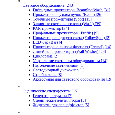
Световое оборудование
[243]
Гибридные прожекторы BeamSpotWash
[31]
Прожекторы с узким лучом (Beam)
[26]
Точечные прожекторы (Spot)
[15]
Заливные световые головы (Wash)
[39]
PAR-прожектор
[34]
Профильные прожекторы (Profile)
[9]
Прожектор следящего света (FollowSpot)
[2]
LED-бар (Bar)
[4]
Прожекторы с линзой Френеля (Fresnel)
[14]
Линейные прожекторы (Wall Washer)
[24]
Циклорама
[2]
Управление световым оборудованием
[14]
Потолочные светильники
[1]
Светодиодный диско-шар
[1]
Стробоскопы
[8]
Аксессуары для светового оборудования
[19]
Сценические спецэффекты
[15]
Генераторы тумана
[7]
Сценические вентиляторы
[3]
Жидкости для спецэффектов
[5]