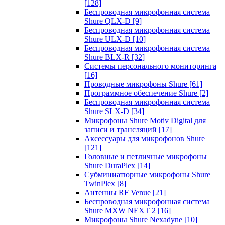
[128]
Беспроводная микрофонная система
Shure QLX-D
[9]
Беспроводная микрофонная система
Shure ULX-D
[10]
Беспроводная микрофонная система
Shure BLX-R
[32]
Системы персонального мониторинга
[16]
Проводные микрофоны Shure
[61]
Программное обеспечение Shure
[2]
Беспроводная микрофонная система
Shure SLX-D
[34]
Микрофоны Shure Motiv Digital для
записи и трансляций
[17]
Аксессуары для микрофонов Shure
[121]
Головные и петличные микрофоны
Shure DuraPlex
[14]
Субминиатюрные микрофоны Shure
TwinPlex
[8]
Антенны RF Venue
[21]
Беспроводная микрофонная система
Shure MXW NEXT 2
[16]
Микрофоны Shure Nexadyne
[10]