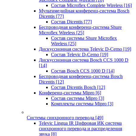
Состав Microflex Complete Wireless
[16]
Мультимедийная конференц-система Bosch
Dicentis
[77]
Состав Dicentis
[77]
Беспроводная конференц-система Shure
Microflex Wireless
[25]
Состав системы Shure Microflex
Wireless
[25]
Дискуссионная система Televic D-Cerno
[19]
Состав Televic D-Cerno
[19]
Дискуссионная система Bosch CCS 1000 D
[14]
Состав Bosch CCS 1000 D
[14]
Беспроводная конференц-система Bosch
Dicentis
[12]
Состав Dicentis Bosch
[12]
Конференц-системы Mipro
[6]
Состав системы Mipro
[3]
Комплекты системы Mipro
[3]
Системы синхронного перевода
[49]
Televic Lingua IR Цифровая ИК система
синхронного перевода и распределения
звука
[8]