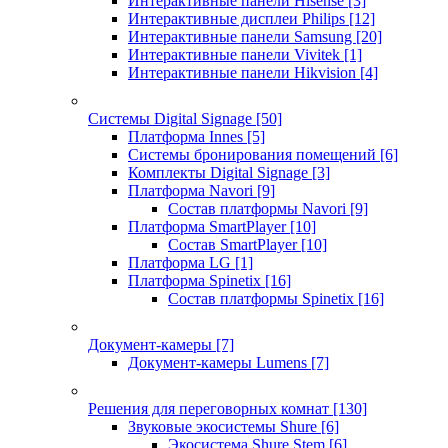
Интерактивные панели Hisense
[3]
Интерактивные дисплеи Philips
[12]
Интерактивные панели Samsung
[20]
Интерактивные панели Vivitek
[1]
Интерактивные панели Hikvision
[4]
Системы Digital Signage
[50]
Платформа Innes
[5]
Системы бронирования помещений
[6]
Комплекты Digital Signage
[3]
Платформа Navori
[9]
Состав платформы Navori
[9]
Платформа SmartPlayer
[10]
Состав SmartPlayer
[10]
Платформа LG
[1]
Платформа Spinetix
[16]
Состав платформы Spinetix
[16]
Документ-камеры
[7]
Документ-камеры Lumens
[7]
Решения для переговорных комнат
[130]
Звуковые экосистемы Shure
[6]
Экосистема Shure Stem
[6]