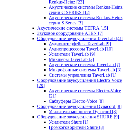
Renkus-Heinz
[23]
Акустические системы Renkus-Heinz
серии C SERIES
[12]
Акустические системы Renkus-Heinz
серии S Series
[3]
Акустические системы TEFRA
[15]
Звуковое оборудование ATEN
[7]
Оборудование звукоусиления TaverLab
[41]
Аудиоинтерфейсы TaverLab
[9]
Аудиопроцессоры TaverLab
[10]
Усилители TaverLab
[9]
Микшеры TaverLab
[2]
Акустические системы TaverLab
[7]
Микрофонные системы TaverLab
[3]
Системы управления TaverLab
[1]
Оборудование звукоусиления Electro-Voice
[29]
Акустические системы Electro-Voice
[21]
Сабвуферы Electro-Voice
[8]
Оборудование звукоусиления Dynacord
[8]
Усилители мощности Dynacord
[8]
Оборудование звукоусиления SHURE
[9]
Усилители Shure
[1]
Громкоговорители Shure
[8]