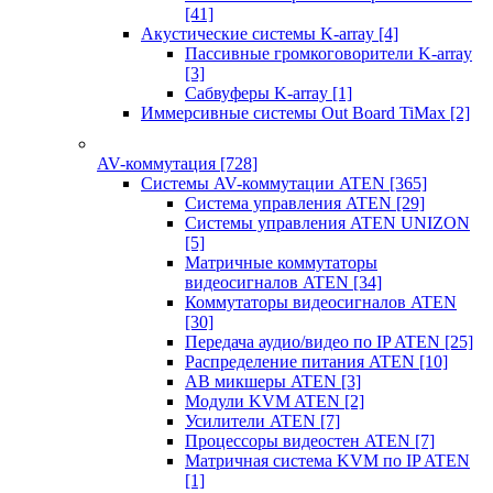
[41]
Акустические системы K-array
[4]
Пассивные громкоговорители K-array
[3]
Сабвуферы K-array
[1]
Иммерсивные системы Out Board TiMax
[2]
AV-коммутация
[728]
Системы AV-коммутации ATEN
[365]
Система управления ATEN
[29]
Системы управления ATEN UNIZON
[5]
Матричные коммутаторы
видеосигналов ATEN
[34]
Коммутаторы видеосигналов ATEN
[30]
Передача аудио/видео по IP ATEN
[25]
Распределение питания ATEN
[10]
АВ микшеры ATEN
[3]
Модули KVM ATEN
[2]
Усилители ATEN
[7]
Процессоры видеостен ATEN
[7]
Матричная система KVM по IP ATEN
[1]