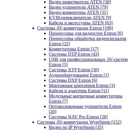
Видео разветвители ATEN
[30]
Видео удлинители ATEN
[79]
Видео конвертеры ATEN
[31]
KVM-переключатели ATEN
[9]
Кабели и аксессуары ATEN
[63]
Системы AV-коммутации Extron
[199]
Процессоры для видеостен Extron
[6]
Процессоры обработки видеосигналов
Extron
[22]
Коммутаторы Extron
[17]
Системы DTP Extron
[43]
USB для профессиональных AV-систем
Extron
[5]
Системы XTP Extron
[30]
Аудиооборудование Extron
[1]
Системы DXP Extron
[6]
Монтажные крепления Extron
[3]
Кабели и адаптеры Extron
[11]
Модульные матричные коммутаторы
Extron
[7]
Оптоволоконные удлинители Extron
[20]
Системы NAV Pro Extron
[28]
Системы AV-коммутации WyreStorm
[152]
Видео по IP WyreStorm
[35]