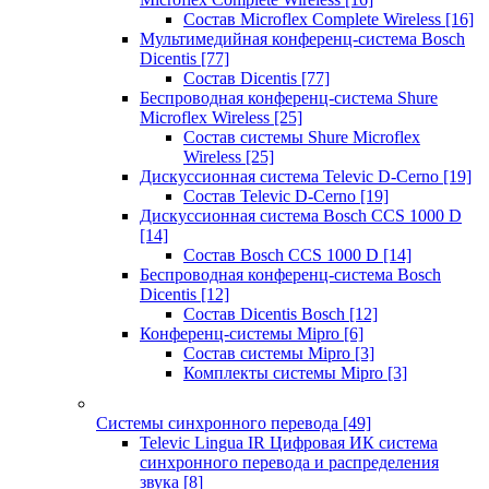
Состав Microflex Complete Wireless
[16]
Мультимедийная конференц-система Bosch
Dicentis
[77]
Состав Dicentis
[77]
Беспроводная конференц-система Shure
Microflex Wireless
[25]
Состав системы Shure Microflex
Wireless
[25]
Дискуссионная система Televic D-Cerno
[19]
Состав Televic D-Cerno
[19]
Дискуссионная система Bosch CCS 1000 D
[14]
Состав Bosch CCS 1000 D
[14]
Беспроводная конференц-система Bosch
Dicentis
[12]
Состав Dicentis Bosch
[12]
Конференц-системы Mipro
[6]
Состав системы Mipro
[3]
Комплекты системы Mipro
[3]
Системы синхронного перевода
[49]
Televic Lingua IR Цифровая ИК система
синхронного перевода и распределения
звука
[8]