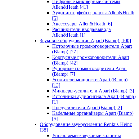
Цифровые микшерные системы
Allen&Heath
[41]
Аудиоинтерфейсы, карты Allen&Heath
[5]
Аксессуары Allen&Heath
[6]
Расширители ввода/вывода
Allen&Heath
[1]
Звуковое оборудование Apart (Biamp)
[100]
Потолочные громкоговорители Apart
(Biamp)
[27]
Корпусные громкоговорители Apart
(Biamp)
[42]
Рупорные громкоговорители Apart
(Biamp)
[7]
Усилители мощности Apart (Biamp)
[13]
Микшеры-усилители Apart (Biamp)
[3]
Источники аудиосигнала Apart (Biamp)
[1]
Предусилители Apart (Biamp)
[2]
Кабельные органайзеры Apart (Biamp)
[5]
Оборудование звукоусиления Renkus-Heinz
[38]
Управляемые звуковые колонны