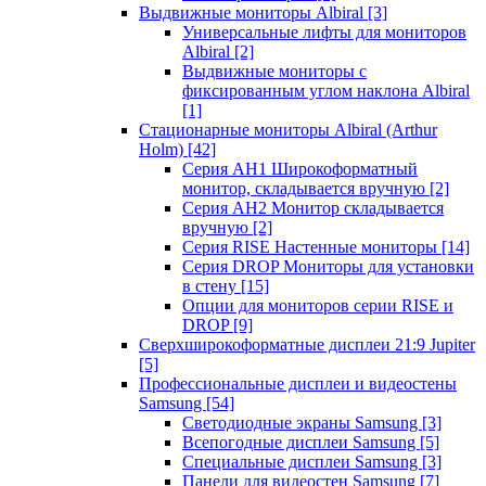
Выдвижные мониторы Albiral
[3]
Универсальные лифты для мониторов
Albiral
[2]
Выдвижные мониторы с
фиксированным углом наклона Albiral
[1]
Стационарные мониторы Albiral (Arthur
Holm)
[42]
Серия AH1 Широкоформатный
монитор, складывается вручную
[2]
Серия AH2 Монитор складывается
вручную
[2]
Серия RISE Настенные мониторы
[14]
Серия DROP Мониторы для установки
в стену
[15]
Опции для мониторов серии RISE и
DROP
[9]
Сверхширокоформатные дисплеи 21:9 Jupiter
[5]
Профессиональные дисплеи и видеостены
Samsung
[54]
Светодиодные экраны Samsung
[3]
Всепогодные дисплеи Samsung
[5]
Специальные дисплеи Samsung
[3]
Панели для видеостен Samsung
[7]