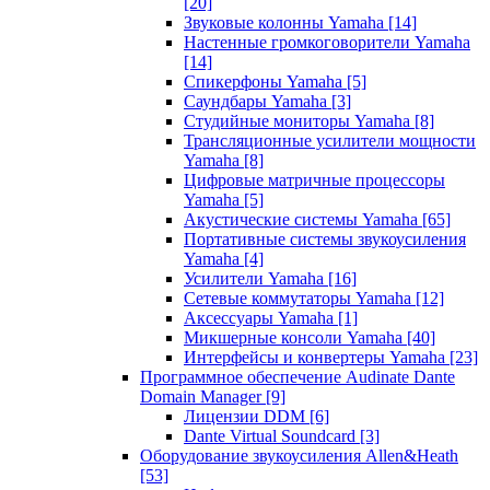
[20]
Звуковые колонны Yamaha
[14]
Настенные громкоговорители Yamaha
[14]
Спикерфоны Yamaha
[5]
Саундбары Yamaha
[3]
Студийные мониторы Yamaha
[8]
Трансляционные усилители мощности
Yamaha
[8]
Цифровые матричные процессоры
Yamaha
[5]
Акустические системы Yamaha
[65]
Портативные системы звукоусиления
Yamaha
[4]
Усилители Yamaha
[16]
Сетевые коммутаторы Yamaha
[12]
Аксессуары Yamaha
[1]
Микшерные консоли Yamaha
[40]
Интерфейсы и конвертеры Yamaha
[23]
Программное обеспечение Audinate Dante
Domain Manager
[9]
Лицензии DDM
[6]
Dante Virtual Soundcard
[3]
Оборудование звукоусиления Allen&Heath
[53]