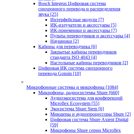
Bosch Integrus Цифровая система
синхронного перевода и распределения
звука
[25]
Интерфейсные модули
[7]
ИК-излучатели и аксессуары
[5]
ИК-приемники и аксессуары
[7]
Пульты переводчиков и аксессуары
[4]
Наушники
[2]
Кабины для переводчика
[6]
Закрытые кабины переводчиков
стандарта ISO 4043
[4]
Настольные кабины переводчиков
[2]
Цифровая ИК система синхронного
перевода Gonsin
[10]
Микрофонные системы и микрофоны
[1084]
Микрофоны, радиосистемы Shure
[660]
Аудиоэкосистема для конференций
Microflex Ecosystem
[55]
Экосистема Shure Stem
[6]
Микшеры и аудиопроцессоры Shure
[2]
Цифровая система Shure Axient Digital
[59]
Микрофоны Shure серии Microflex