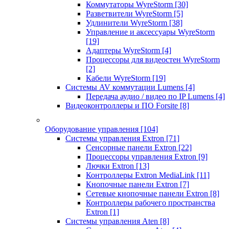
Коммутаторы WyreStorm
[30]
Разветвители WyreStorm
[5]
Удлинители WyreStorm
[38]
Управление и аксессуары WyreStorm
[19]
Адаптеры WyreStorm
[4]
Процессоры для видеостен WyreStorm
[2]
Кабели WyreStorm
[19]
Системы AV коммутации Lumens
[4]
Передача аудио / видео по IP Lumens
[4]
Видеоконтроллеры и ПО Forsite
[8]
Оборудование управления
[104]
Системы управления Extron
[71]
Сенсорные панели Extron
[22]
Процессоры управления Extron
[9]
Лючки Extron
[13]
Контроллеры Extron MediaLink
[11]
Кнопочные панели Extron
[7]
Сетевые кнопочные панели Extron
[8]
Контроллеры рабочего пространства
Extron
[1]
Системы управления Aten
[8]