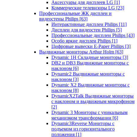
Аксессуары для дисплеев LG
[1]
Коммерческие телевизоры LG
[23]
Профессиональные ЖК дисплеи и
видеостены Philips
[63]
Интерактивные дисплеи Philips
[11]
Дисплеи для видеостен Philips
[5]
Профессиональные дисплеи Philips
[43]
Особо яркие дисплеи Philips
[1]
Цифровые вывески E-Paper Philips
[3]
Выдвижные мониторы Arthur Holm
[63]
Dynamic 1Н Складные мониторы
[3]
DB2 и DB3 Выдвижные мониторы с
наклоном
[6]
Dynamic2 Выдвижные мониторы с
наклоном
[3]
Dynamic X2 Выдвижные мониторы с
наклоном
[8]
DynamicX2Talk Выдвижные мониторы
с наклоном и выдвижным микрофоном
[2]
Dynamic 3 Мониторы с уникальным
механизмом трансформации
[6]
Dynamic3Reverse Мониторы с
подъемом из горизонтального
положения
[1]