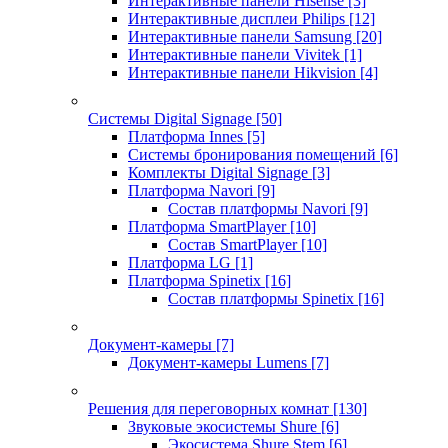
Интерактивные панели Hisense
[3]
Интерактивные дисплеи Philips
[12]
Интерактивные панели Samsung
[20]
Интерактивные панели Vivitek
[1]
Интерактивные панели Hikvision
[4]
Системы Digital Signage
[50]
Платформа Innes
[5]
Системы бронирования помещений
[6]
Комплекты Digital Signage
[3]
Платформа Navori
[9]
Состав платформы Navori
[9]
Платформа SmartPlayer
[10]
Состав SmartPlayer
[10]
Платформа LG
[1]
Платформа Spinetix
[16]
Состав платформы Spinetix
[16]
Документ-камеры
[7]
Документ-камеры Lumens
[7]
Решения для переговорных комнат
[130]
Звуковые экосистемы Shure
[6]
Экосистема Shure Stem
[6]