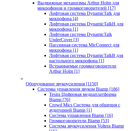
Выдвижные механизмы Arthur Holm для
микрофонов и громкоговорителей
[17]
Лифтовая система DynamicTalk для
микрофона
[4]
Лифтовая система DynamicTalkH для
микрофона
[1]
Лифтовая система DynamicTalk
UnderCover
[3]
Пассивная система MicConnect для
микрофона
[1]
Лифтовая система DynamicTalkB для
настольного микрофона
[1]
Встраиваемые громкоговорители
Arthur Holm
[1]
Оборудование звукоусиления
[1150]
Системы управления звуком Biamp
[186]
Tesira Цифровая медиаплатформа
Biamp
[76]
Crowd Mics Система для общения с
аудиторией Biamp
[1]
Система управления Biamp
[16]
Громкоговорители Biamp
[53]
Система звукоусиления Voltera Biamp