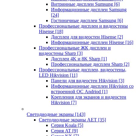
Витринные дисплеи Sumsung
[6]
Информационные дисплеи Samsung
[24]
Гостиничные дисплеи Samsung
[6]
Профессиональные дисплеи и видеостены
Hisense
[18]
Дисплеи для видеостен Hisense
[2]
Информационные дисплеи Hisense
[16]
Профессиональные ЖК дисплеи и
видеостены Sharp
[3]
Дисплеи 4K и 8K Sharp
[1]
Профессиональные дисплеи Sharp
[2]
Профессиональные дисплеи, видеостены,
LED Hikvision
[11]
Панели для видеостен Hikvision
[3]
Информационные дисплеи Hikvision со
встроенной ОС Andriod
[1]
Крепления для экранов и видеостен
Hikvision
[7]
Светодиодные экраны
[143]
Светодиодные экраны AET
[35]
Cерия Koala
[5]
Серия AT
[9]