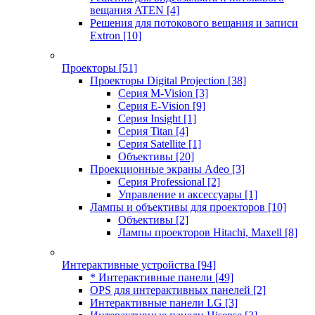
вещания ATEN
[4]
Решения для потокового вещания и записи
Extron
[10]
Проекторы
[51]
Проекторы Digital Projection
[38]
Серия M-Vision
[3]
Серия E-Vision
[9]
Серия Insight
[1]
Серия Titan
[4]
Серия Satellite
[1]
Объективы
[20]
Проекционные экраны Adeo
[3]
Серия Professional
[2]
Управление и аксессуары
[1]
Лампы и объективы для проекторов
[10]
Объективы
[2]
Лампы проекторов Hitachi, Maxell
[8]
Интерактивные устройства
[94]
* Интерактивные панели
[49]
OPS для интерактивных панелей
[2]
Интерактивные панели LG
[3]