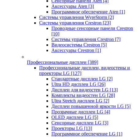
Сенсорные панели Aten
[4]
Аксессуары Aten
[3]
Программное обеспечение Aten
[1]
Системы управления WyreStorm
[2]
Системы управления Crestron
[23]
Проводные сенсорные панели Crestron
[10]
Системы управления Crestron
[7]
Видеосистемы Crestron
[5]
Аксессуары Crestron
[1]
Профессиональные дисплеи
[389]
Профессиональные дисплеи, видеостены и
проекторы LG
[127]
Стандартные дисплеи LG
[2]
Ultra HD дисплеи LG
[26]
Дисплеи для видеостен LG
[13]
Комплекты видеостен LG
[28]
Ultra Stretch дисплеи LG
[2]
Дисплеи повышенной яркости LG
[5]
Прозрачные дисплеи LG
[4]
OLED дисплеи LG
[5]
Сенсорные дисплеи LG
[3]
Проекторы LG
[13]
Программное обеспечение LG
[1]