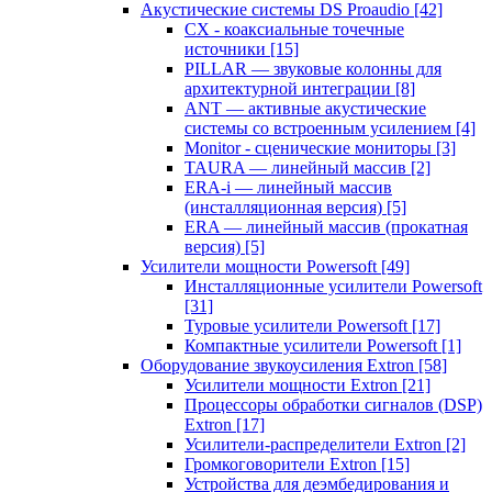
Акустические системы DS Proaudio
[42]
CX - коаксиальные точечные
источники
[15]
PILLAR — звуковые колонны для
архитектурной интеграции
[8]
ANT — активные акустические
системы со встроенным усилением
[4]
Monitor - сценические мониторы
[3]
TAURA — линейный массив
[2]
ERA-i — линейный массив
(инсталляционная версия)
[5]
ERA — линейный массив (прокатная
версия)
[5]
Усилители мощности Powersoft
[49]
Инсталляционные усилители Powersoft
[31]
Туровые усилители Powersoft
[17]
Компактные усилители Powersoft
[1]
Оборудование звукоусиления Extron
[58]
Усилители мощности Extron
[21]
Процессоры обработки сигналов (DSP)
Extron
[17]
Усилители-распределители Extron
[2]
Громкоговорители Extron
[15]
Устройства для деэмбедирования и