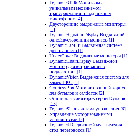
Dynamic3Talk Мониторы с
уникальным механизмом
трансформации и выдвижным
микрофоном
[4]
Двусторонние выдвижные мониторы
[1]
DynamicSignatureDisplay Выдвижной
одно/двусторонний монитор
[1]
DynamicTabLift Выдвижная система
для планшета
[1]
UnderCover Выдвижные мониторы
[1]
DynamicChairDisplay Выдвижной
монитор для встраивания в
подлокотник
[1]
DynamicVision Выдвижная система для
камер ВКС
[1]
CourtesyBox Моторизованный корпус
для бутылок и салфеток
[2]
Опции для мониторов серии Dynamic
[13]
DynamicShare система управления
[6]
Управление моторизованными
устройствами
[2]
Dynamic4 Выдвижной мультимедиа
стол переговоров
[1]