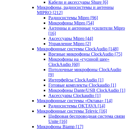
Кабели и аксессуары Shure
[6]
Микрофоны, радиосистемы и антенны
MIPRO
[212]
Радиосистемы Mipro
[96]
Микрофоны Mipro
[54]
Антенны и антенные усилители Mipro
[16]
Аксессуары Mipro
[44]
Управление Mipro
[2]
Микрофонные системы ClockAudio
[148]
Врезные микрофоны ClockAudio
[75]
Микрофоны на «гусиной шее»
ClockAudio
[60]
Потолочные микрофоны ClockAudio
[9]
Интерфейсы ClockAudio
[1]
Готовые комплекты Clockaudio
[1]
Микрофоны Dante/USB ClockAudio
[1]
Аксессуары Clockaudio
[1]
Микрофонные системы «Октава»
[14]
Радиосистемы OKTAVA
[14]
Микрофонные системы Televic
[16]
Цифровая беспроводная система связи
Unite
[16]
Микрофоны Biamp
[17]