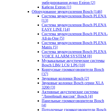
эмбедирования аудио Extron
[2]
Кабели Extron
[1]
Оборудование звукоусиления Bosch
[146]
Система звукоусиления Bosch PLENA
[13]
Система звукоусиления Bosch PLENA
EASY LINE
[14]
Система звукоусиления Bosch PLENA-
All-in-One
[5]
Система звукоусиления Bosch PLENA
Matrix
[5]
Система звукоусиления Bosch PLENA
VOICE ALARM SYSTEM
[8]
Музыкальные акустические системы
Bosch LB6/ LC6/ LP6
[10]
Корпусные громкоговорители Bosch
[37]
Звуковые колонки Bosch
[2]
Звуковые колонки Bosch серии XLA
3200
[3]
Активные акустические системы
"Линейный массив" Bosch
[4]
Панельные громкоговорители Bosch
[4]
Потолочные громкоговорители Bosch