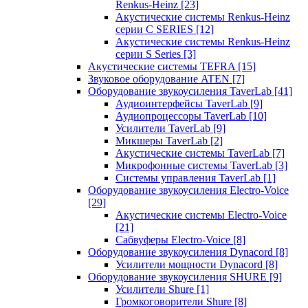
Renkus-Heinz
[23]
Акустические системы Renkus-Heinz
серии C SERIES
[12]
Акустические системы Renkus-Heinz
серии S Series
[3]
Акустические системы TEFRA
[15]
Звуковое оборудование ATEN
[7]
Оборудование звукоусиления TaverLab
[41]
Аудиоинтерфейсы TaverLab
[9]
Аудиопроцессоры TaverLab
[10]
Усилители TaverLab
[9]
Микшеры TaverLab
[2]
Акустические системы TaverLab
[7]
Микрофонные системы TaverLab
[3]
Системы управления TaverLab
[1]
Оборудование звукоусиления Electro-Voice
[29]
Акустические системы Electro-Voice
[21]
Сабвуферы Electro-Voice
[8]
Оборудование звукоусиления Dynacord
[8]
Усилители мощности Dynacord
[8]
Оборудование звукоусиления SHURE
[9]
Усилители Shure
[1]
Громкоговорители Shure
[8]