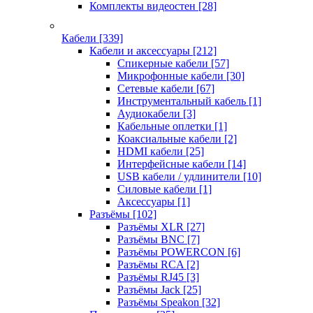
Комплекты видеостен
[28]
Кабели
[339]
Кабели и аксессуары
[212]
Спикерные кабели
[57]
Микрофонные кабели
[30]
Сетевые кабели
[67]
Инструментальный кабель
[1]
Аудиокабели
[3]
Кабельные оплетки
[1]
Коаксиальные кабели
[2]
HDMI кабели
[25]
Интерфейсные кабели
[14]
USB кабели / удлинители
[10]
Силовые кабели
[1]
Аксессуары
[1]
Разъёмы
[102]
Разъёмы XLR
[27]
Разъёмы BNC
[7]
Разъёмы POWERCON
[6]
Разъёмы RCA
[2]
Разъёмы RJ45
[3]
Разъёмы Jack
[25]
Разъёмы Speakon
[32]