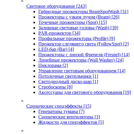
Световое оборудование
[243]
Гибридные прожекторы BeamSpotWash
[31]
Прожекторы с узким лучом (Beam)
[26]
Точечные прожекторы (Spot)
[15]
Заливные световые головы (Wash)
[39]
PAR-прожектор
[34]
Профильные прожекторы (Profile)
[9]
Прожектор следящего света (FollowSpot)
[2]
LED-бар (Bar)
[4]
Прожекторы с линзой Френеля (Fresnel)
[14]
Линейные прожекторы (Wall Washer)
[24]
Циклорама
[2]
Управление световым оборудованием
[14]
Потолочные светильники
[1]
Светодиодный диско-шар
[1]
Стробоскопы
[8]
Аксессуары для светового оборудования
[19]
Сценические спецэффекты
[15]
Генераторы тумана
[7]
Сценические вентиляторы
[3]
Жидкости для спецэффектов
[5]