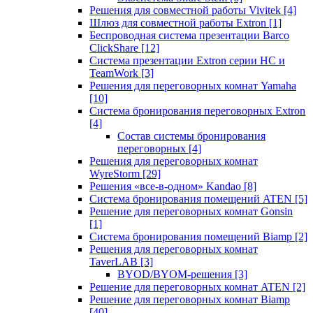
Решения для совместной работы Vivitek
[4]
Шлюз для совместной работы Extron
[1]
Беспроводная система презентации Barco
ClickShare
[12]
Система презентации Extron серии HC и
TeamWork
[3]
Решения для переговорных комнат Yamaha
[10]
Система бронирования переговорных Extron
[4]
Состав системы бронирования
переговорных
[4]
Решения для переговорных комнат
WyreStorm
[29]
Решения «все-в-одном» Kandao
[8]
Система бронирования помещений ATEN
[5]
Решение для переговорных комнат Gonsin
[1]
Система бронирования помещений Biamp
[2]
Решения для переговорных комнат
TaverLAB
[3]
BYOD/BYOM-решения
[3]
Решение для переговорных комнат ATEN
[2]
Решение для переговорных комнат Biamp
[40]