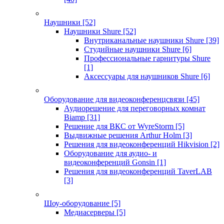
Наушники
[52]
Наушники Shure
[52]
Внутриканальные наушники Shure
[39]
Студийные наушники Shure
[6]
Профессиональные гарнитуры Shure
[1]
Аксессуары для наушников Shure
[6]
Оборудование для видеоконференцсвязи
[45]
Аудиорешение для переговорных комнат
Biamp
[31]
Решение для ВКС от WyreStorm
[5]
Выдвижные решения Arthur Holm
[3]
Решения для видеоконференций Hikvision
[2]
Оборудование для аудио- и
видеоконференций Gonsin
[1]
Решения для видеоконференций TaverLAB
[3]
Шоу-оборудование
[5]
Медиасерверы
[5]