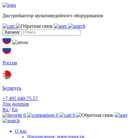
Дистрибьютор мультимедийного оборудования
Каталог
Россия
Беларусь
+7 495 640-75-57
Для дилеров
Ru
/
En
0
0
0
О нас
Направление деятельности