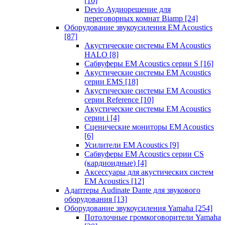
[16]
Devio Аудиорешение для
переговорных комнат Biamp
[24]
Оборудование звукоусиления EM Acoustics
[87]
Акустические системы EM Acoustics
HALO
[8]
Сабвуферы EM Acoustics серии S
[16]
Акустические системы EM Acoustics
серии EMS
[18]
Акустические системы EM Acoustics
серии Reference
[10]
Акустические системы EM Acoustics
серии i
[4]
Сценические мониторы EM Acoustics
[6]
Усилители EM Acoustics
[9]
Сабвуферы EM Acoustics серии CS
(кардиоидные)
[4]
Аксессуары для акустических систем
EM Acoustics
[12]
Адаптеры Audinate Dante для звукового
оборудования
[13]
Оборудование звукоусиления Yamaha
[254]
Потолочные громкоговорители Yamaha