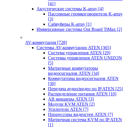
[41]
Акустические системы K-array
[4]
Пассивные громкоговорители K-array
[3]
Сабвуферы K-array
[1]
Иммерсивные системы Out Board TiMax
[2]
AV-коммутация
[728]
Системы AV-коммутации ATEN
[365]
Система управления ATEN
[29]
Системы управления ATEN UNIZON
[5]
Матричные коммутаторы
видеосигналов ATEN
[34]
Коммутаторы видеосигналов ATEN
[30]
Передача аудио/видео по IP ATEN
[25]
Распределение питания ATEN
[10]
АВ микшеры ATEN
[3]
Модули KVM ATEN
[2]
Усилители ATEN
[7]
Процессоры видеостен ATEN
[7]
Матричная система KVM по IP ATEN
[1]