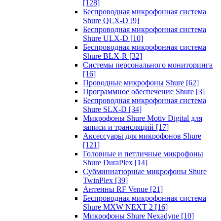
[128]
Беспроводная микрофонная система
Shure QLX-D
[9]
Беспроводная микрофонная система
Shure ULX-D
[10]
Беспроводная микрофонная система
Shure BLX-R
[32]
Системы персонального мониторинга
[16]
Проводные микрофоны Shure
[62]
Программное обеспечение Shure
[3]
Беспроводная микрофонная система
Shure SLX-D
[34]
Микрофоны Shure Motiv Digital для
записи и трансляций
[17]
Аксессуары для микрофонов Shure
[121]
Головные и петличные микрофоны
Shure DuraPlex
[14]
Субминиатюрные микрофоны Shure
TwinPlex
[39]
Антенны RF Venue
[21]
Беспроводная микрофонная система
Shure MXW NEXT 2
[16]
Микрофоны Shure Nexadyne
[10]