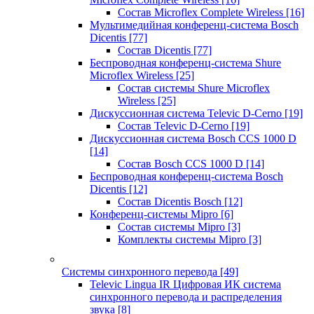
Состав Microflex Complete Wireless
[16]
Мультимедийная конференц-система Bosch
Dicentis
[77]
Состав Dicentis
[77]
Беспроводная конференц-система Shure
Microflex Wireless
[25]
Состав системы Shure Microflex
Wireless
[25]
Дискуссионная система Televic D-Cerno
[19]
Состав Televic D-Cerno
[19]
Дискуссионная система Bosch CCS 1000 D
[14]
Состав Bosch CCS 1000 D
[14]
Беспроводная конференц-система Bosch
Dicentis
[12]
Состав Dicentis Bosch
[12]
Конференц-системы Mipro
[6]
Состав системы Mipro
[3]
Комплекты системы Mipro
[3]
Системы синхронного перевода
[49]
Televic Lingua IR Цифровая ИК система
синхронного перевода и распределения
звука
[8]