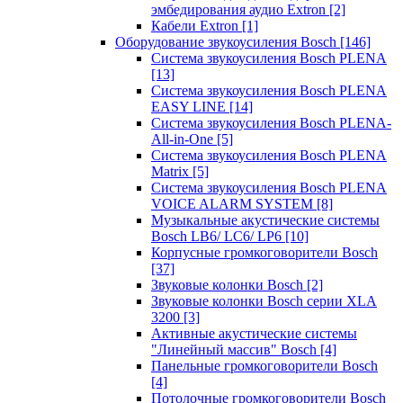
эмбедирования аудио Extron
[2]
Кабели Extron
[1]
Оборудование звукоусиления Bosch
[146]
Система звукоусиления Bosch PLENA
[13]
Система звукоусиления Bosch PLENA
EASY LINE
[14]
Система звукоусиления Bosch PLENA-
All-in-One
[5]
Система звукоусиления Bosch PLENA
Matrix
[5]
Система звукоусиления Bosch PLENA
VOICE ALARM SYSTEM
[8]
Музыкальные акустические системы
Bosch LB6/ LC6/ LP6
[10]
Корпусные громкоговорители Bosch
[37]
Звуковые колонки Bosch
[2]
Звуковые колонки Bosch серии XLA
3200
[3]
Активные акустические системы
"Линейный массив" Bosch
[4]
Панельные громкоговорители Bosch
[4]
Потолочные громкоговорители Bosch