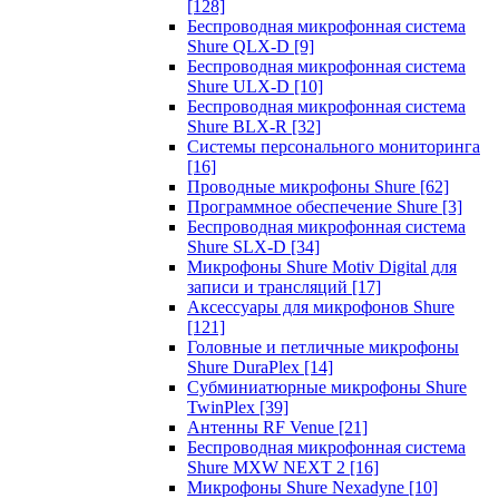
[128]
Беспроводная микрофонная система
Shure QLX-D
[9]
Беспроводная микрофонная система
Shure ULX-D
[10]
Беспроводная микрофонная система
Shure BLX-R
[32]
Системы персонального мониторинга
[16]
Проводные микрофоны Shure
[62]
Программное обеспечение Shure
[3]
Беспроводная микрофонная система
Shure SLX-D
[34]
Микрофоны Shure Motiv Digital для
записи и трансляций
[17]
Аксессуары для микрофонов Shure
[121]
Головные и петличные микрофоны
Shure DuraPlex
[14]
Субминиатюрные микрофоны Shure
TwinPlex
[39]
Антенны RF Venue
[21]
Беспроводная микрофонная система
Shure MXW NEXT 2
[16]
Микрофоны Shure Nexadyne
[10]