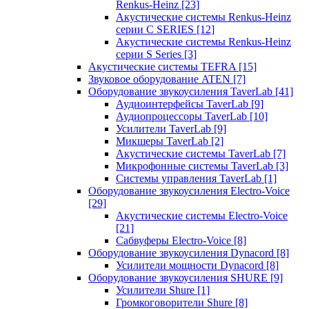
Renkus-Heinz
[23]
Акустические системы Renkus-Heinz
серии C SERIES
[12]
Акустические системы Renkus-Heinz
серии S Series
[3]
Акустические системы TEFRA
[15]
Звуковое оборудование ATEN
[7]
Оборудование звукоусиления TaverLab
[41]
Аудиоинтерфейсы TaverLab
[9]
Аудиопроцессоры TaverLab
[10]
Усилители TaverLab
[9]
Микшеры TaverLab
[2]
Акустические системы TaverLab
[7]
Микрофонные системы TaverLab
[3]
Системы управления TaverLab
[1]
Оборудование звукоусиления Electro-Voice
[29]
Акустические системы Electro-Voice
[21]
Сабвуферы Electro-Voice
[8]
Оборудование звукоусиления Dynacord
[8]
Усилители мощности Dynacord
[8]
Оборудование звукоусиления SHURE
[9]
Усилители Shure
[1]
Громкоговорители Shure
[8]