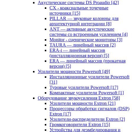
Акустические системы DS Proaudio
[42]
CX - коаксиальные точечные
источники
[15]
PILLAR — звуковые колонны для
архитектурной интеграции
[8]
ANT — активные акустические
системы со встроенным усилением
[4]
Monitor - сценические мониторы
[3]
TAURA — линейный массив
[2]
ERA-i — линейный массив
(инсталляционная версия)
[5]
ERA — линейный массив (прокатная
версия)
[5]
Усилители мощности Powersoft
[49]
Инсталляционные усилители Powersoft
[31]
Туровые усилители Powersoft
[17]
Компактные усилители Powersoft
[1]
Оборудование звукоусиления Extron
[58]
Усилители мощности Extron
[21]
Процессоры обработки сигналов (DSP)
Extron
[17]
Усилители-распределители Extron
[2]
Громкоговорители Extron
[15]
Устройства для деэмбедирования и