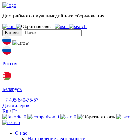
Дистрибьютор мультимедийного оборудования
Каталог
Россия
Беларусь
+7 495 640-75-57
Для дилеров
Ru
/
En
0
0
0
О нас
Направление деятельности