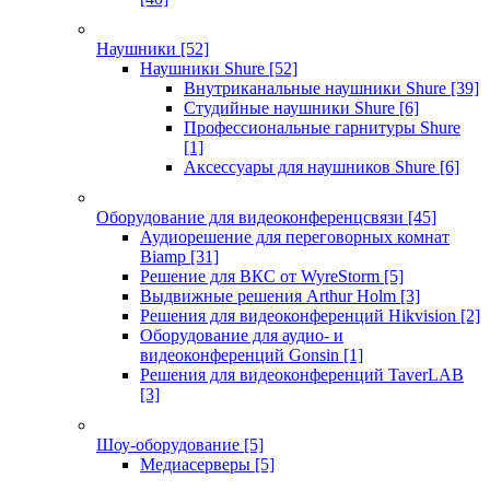
Наушники
[52]
Наушники Shure
[52]
Внутриканальные наушники Shure
[39]
Студийные наушники Shure
[6]
Профессиональные гарнитуры Shure
[1]
Аксессуары для наушников Shure
[6]
Оборудование для видеоконференцсвязи
[45]
Аудиорешение для переговорных комнат
Biamp
[31]
Решение для ВКС от WyreStorm
[5]
Выдвижные решения Arthur Holm
[3]
Решения для видеоконференций Hikvision
[2]
Оборудование для аудио- и
видеоконференций Gonsin
[1]
Решения для видеоконференций TaverLAB
[3]
Шоу-оборудование
[5]
Медиасерверы
[5]