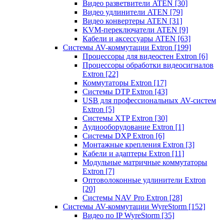
Видео разветвители ATEN
[30]
Видео удлинители ATEN
[79]
Видео конвертеры ATEN
[31]
KVM-переключатели ATEN
[9]
Кабели и аксессуары ATEN
[63]
Системы AV-коммутации Extron
[199]
Процессоры для видеостен Extron
[6]
Процессоры обработки видеосигналов
Extron
[22]
Коммутаторы Extron
[17]
Системы DTP Extron
[43]
USB для профессиональных AV-систем
Extron
[5]
Системы XTP Extron
[30]
Аудиооборудование Extron
[1]
Системы DXP Extron
[6]
Монтажные крепления Extron
[3]
Кабели и адаптеры Extron
[11]
Модульные матричные коммутаторы
Extron
[7]
Оптоволоконные удлинители Extron
[20]
Системы NAV Pro Extron
[28]
Системы AV-коммутации WyreStorm
[152]
Видео по IP WyreStorm
[35]