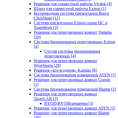
Решения для совместной работы Vivitek
[4]
Шлюз для совместной работы Extron
[1]
Беспроводная система презентации Barco
ClickShare
[12]
Система презентации Extron серии HC и
TeamWork
[3]
Решения для переговорных комнат Yamaha
[10]
Система бронирования переговорных Extron
[4]
Состав системы бронирования
переговорных
[4]
Решения для переговорных комнат
WyreStorm
[29]
Решения «все-в-одном» Kandao
[8]
Система бронирования помещений ATEN
[5]
Решение для переговорных комнат Gonsin
[1]
Система бронирования помещений Biamp
[2]
Решения для переговорных комнат
TaverLAB
[3]
BYOD/BYOM-решения
[3]
Решение для переговорных комнат ATEN
[2]
Решение для переговорных комнат Biamp
[40]