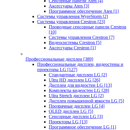
Сенсорные панели Aten
[4]
Аксессуары Aten
[3]
Программное обеспечение Aten
[1]
Системы управления WyreStorm
[2]
Системы управления Crestron
[23]
Проводные сенсорные панели Crestron
[10]
Системы управления Crestron
[7]
Видеосистемы Crestron
[5]
Аксессуары Crestron
[1]
Профессиональные дисплеи
[389]
Профессиональные дисплеи, видеостены и
проекторы LG
[127]
Стандартные дисплеи LG
[2]
Ultra HD дисплеи LG
[26]
Дисплеи для видеостен LG
[13]
Комплекты видеостен LG
[28]
Ultra Stretch дисплеи LG
[2]
Дисплеи повышенной яркости LG
[5]
Прозрачные дисплеи LG
[4]
OLED дисплеи LG
[5]
Сенсорные дисплеи LG
[3]
Проекторы LG
[13]
Программное обеспечение LG
[1]