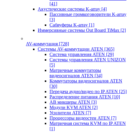
[41]
Акустические системы K-array
[4]
Пассивные громкоговорители K-array
[3]
Сабвуферы K-array
[1]
Иммерсивные системы Out Board TiMax
[2]
AV-коммутация
[728]
Системы AV-коммутации ATEN
[365]
Система управления ATEN
[29]
Системы управления ATEN UNIZON
[5]
Матричные коммутаторы
видеосигналов ATEN
[34]
Коммутаторы видеосигналов ATEN
[30]
Передача аудио/видео по IP ATEN
[25]
Распределение питания ATEN
[10]
АВ микшеры ATEN
[3]
Модули KVM ATEN
[2]
Усилители ATEN
[7]
Процессоры видеостен ATEN
[7]
Матричная система KVM по IP ATEN
[1]