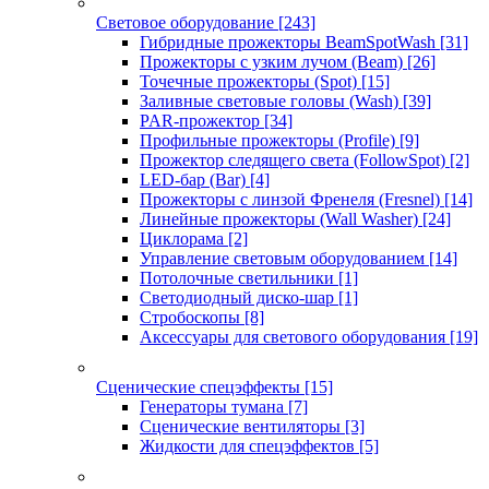
Световое оборудование
[243]
Гибридные прожекторы BeamSpotWash
[31]
Прожекторы с узким лучом (Beam)
[26]
Точечные прожекторы (Spot)
[15]
Заливные световые головы (Wash)
[39]
PAR-прожектор
[34]
Профильные прожекторы (Profile)
[9]
Прожектор следящего света (FollowSpot)
[2]
LED-бар (Bar)
[4]
Прожекторы с линзой Френеля (Fresnel)
[14]
Линейные прожекторы (Wall Washer)
[24]
Циклорама
[2]
Управление световым оборудованием
[14]
Потолочные светильники
[1]
Светодиодный диско-шар
[1]
Стробоскопы
[8]
Аксессуары для светового оборудования
[19]
Сценические спецэффекты
[15]
Генераторы тумана
[7]
Сценические вентиляторы
[3]
Жидкости для спецэффектов
[5]