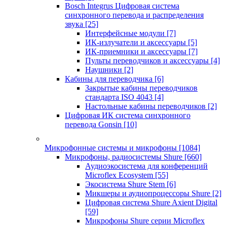
Bosch Integrus Цифровая система
синхронного перевода и распределения
звука
[25]
Интерфейсные модули
[7]
ИК-излучатели и аксессуары
[5]
ИК-приемники и аксессуары
[7]
Пульты переводчиков и аксессуары
[4]
Наушники
[2]
Кабины для переводчика
[6]
Закрытые кабины переводчиков
стандарта ISO 4043
[4]
Настольные кабины переводчиков
[2]
Цифровая ИК система синхронного
перевода Gonsin
[10]
Микрофонные системы и микрофоны
[1084]
Микрофоны, радиосистемы Shure
[660]
Аудиоэкосистема для конференций
Microflex Ecosystem
[55]
Экосистема Shure Stem
[6]
Микшеры и аудиопроцессоры Shure
[2]
Цифровая система Shure Axient Digital
[59]
Микрофоны Shure серии Microflex