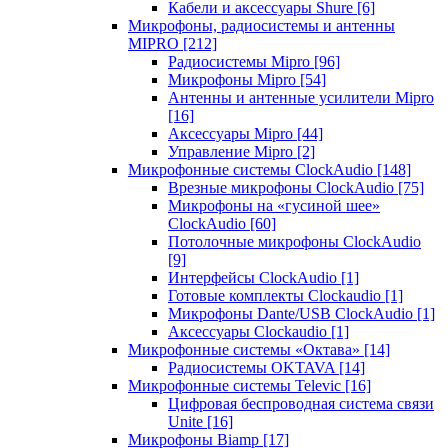
Кабели и аксессуары Shure
[6]
Микрофоны, радиосистемы и антенны
MIPRO
[212]
Радиосистемы Mipro
[96]
Микрофоны Mipro
[54]
Антенны и антенные усилители Mipro
[16]
Аксессуары Mipro
[44]
Управление Mipro
[2]
Микрофонные системы ClockAudio
[148]
Врезные микрофоны ClockAudio
[75]
Микрофоны на «гусиной шее»
ClockAudio
[60]
Потолочные микрофоны ClockAudio
[9]
Интерфейсы ClockAudio
[1]
Готовые комплекты Clockaudio
[1]
Микрофоны Dante/USB ClockAudio
[1]
Аксессуары Clockaudio
[1]
Микрофонные системы «Октава»
[14]
Радиосистемы OKTAVA
[14]
Микрофонные системы Televic
[16]
Цифровая беспроводная система связи
Unite
[16]
Микрофоны Biamp
[17]