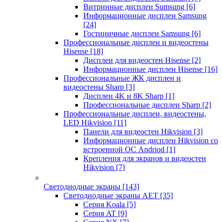
Витринные дисплеи Sumsung
[6]
Информационные дисплеи Samsung
[24]
Гостиничные дисплеи Samsung
[6]
Профессиональные дисплеи и видеостены
Hisense
[18]
Дисплеи для видеостен Hisense
[2]
Информационные дисплеи Hisense
[16]
Профессиональные ЖК дисплеи и
видеостены Sharp
[3]
Дисплеи 4K и 8K Sharp
[1]
Профессиональные дисплеи Sharp
[2]
Профессиональные дисплеи, видеостены,
LED Hikvision
[11]
Панели для видеостен Hikvision
[3]
Информационные дисплеи Hikvision со
встроенной ОС Andriod
[1]
Крепления для экранов и видеостен
Hikvision
[7]
Светодиодные экраны
[143]
Светодиодные экраны AET
[35]
Cерия Koala
[5]
Серия AT
[9]