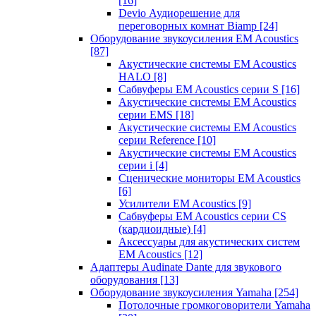
[16]
Devio Аудиорешение для
переговорных комнат Biamp
[24]
Оборудование звукоусиления EM Acoustics
[87]
Акустические системы EM Acoustics
HALO
[8]
Сабвуферы EM Acoustics серии S
[16]
Акустические системы EM Acoustics
серии EMS
[18]
Акустические системы EM Acoustics
серии Reference
[10]
Акустические системы EM Acoustics
серии i
[4]
Сценические мониторы EM Acoustics
[6]
Усилители EM Acoustics
[9]
Сабвуферы EM Acoustics серии CS
(кардиоидные)
[4]
Аксессуары для акустических систем
EM Acoustics
[12]
Адаптеры Audinate Dante для звукового
оборудования
[13]
Оборудование звукоусиления Yamaha
[254]
Потолочные громкоговорители Yamaha