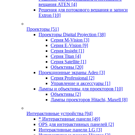
вещания ATEN
[4]
Решения для потокового вещания и записи
Extron
[10]
Проекторы
[51]
Проекторы Digital Projection
[38]
Серия M-Vision
[3]
Серия E-Vision
[9]
Серия Insight
[1]
Серия Titan
[4]
Серия Satellite
[1]
Объективы
[20]
Проекционные экраны Adeo
[3]
Серия Professional
[2]
Управление и аксессуары
[1]
Лампы и объективы для проекторов
[10]
Объективы
[2]
Лампы проекторов Hitachi, Maxell
[8]
Интерактивные устройства
[94]
* Интерактивные панели
[49]
OPS для интерактивных панелей
[2]
Интерактивные панели LG
[3]