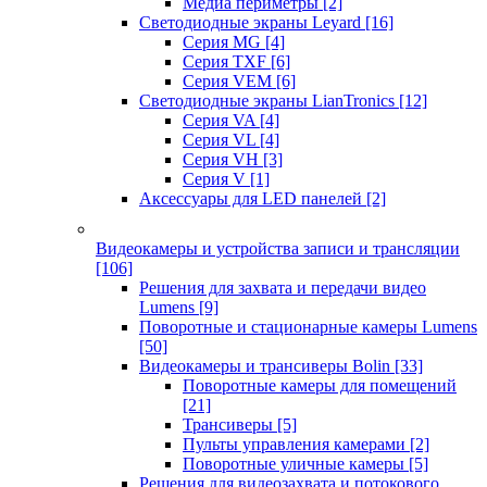
Медиа периметры
[2]
Светодиодные экраны Leyard
[16]
Серия MG
[4]
Серия TXF
[6]
Серия VEM
[6]
Светодиодные экраны LianTronics
[12]
Серия VA
[4]
Серия VL
[4]
Серия VH
[3]
Серия V
[1]
Аксессуары для LED панелей
[2]
Видеокамеры и устройства записи и трансляции
[106]
Решения для захвата и передачи видео
Lumens
[9]
Поворотные и стационарные камеры Lumens
[50]
Видеокамеры и трансиверы Bolin
[33]
Поворотные камеры для помещений
[21]
Трансиверы
[5]
Пульты управления камерами
[2]
Поворотные уличные камеры
[5]
Решения для видеозахвата и потокового