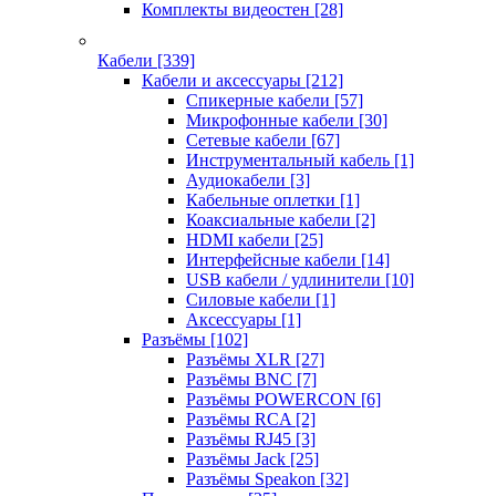
Комплекты видеостен
[28]
Кабели
[339]
Кабели и аксессуары
[212]
Спикерные кабели
[57]
Микрофонные кабели
[30]
Сетевые кабели
[67]
Инструментальный кабель
[1]
Аудиокабели
[3]
Кабельные оплетки
[1]
Коаксиальные кабели
[2]
HDMI кабели
[25]
Интерфейсные кабели
[14]
USB кабели / удлинители
[10]
Силовые кабели
[1]
Аксессуары
[1]
Разъёмы
[102]
Разъёмы XLR
[27]
Разъёмы BNC
[7]
Разъёмы POWERCON
[6]
Разъёмы RCA
[2]
Разъёмы RJ45
[3]
Разъёмы Jack
[25]
Разъёмы Speakon
[32]