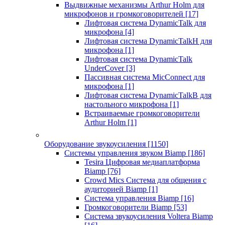
Выдвижные механизмы Arthur Holm для
микрофонов и громкоговорителей
[17]
Лифтовая система DynamicTalk для
микрофона
[4]
Лифтовая система DynamicTalkH для
микрофона
[1]
Лифтовая система DynamicTalk
UnderCover
[3]
Пассивная система MicConnect для
микрофона
[1]
Лифтовая система DynamicTalkB для
настольного микрофона
[1]
Встраиваемые громкоговорители
Arthur Holm
[1]
Оборудование звукоусиления
[1150]
Системы управления звуком Biamp
[186]
Tesira Цифровая медиаплатформа
Biamp
[76]
Crowd Mics Система для общения с
аудиторией Biamp
[1]
Система управления Biamp
[16]
Громкоговорители Biamp
[53]
Система звукоусиления Voltera Biamp