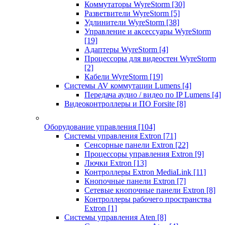
Коммутаторы WyreStorm
[30]
Разветвители WyreStorm
[5]
Удлинители WyreStorm
[38]
Управление и аксессуары WyreStorm
[19]
Адаптеры WyreStorm
[4]
Процессоры для видеостен WyreStorm
[2]
Кабели WyreStorm
[19]
Системы AV коммутации Lumens
[4]
Передача аудио / видео по IP Lumens
[4]
Видеоконтроллеры и ПО Forsite
[8]
Оборудование управления
[104]
Системы управления Extron
[71]
Сенсорные панели Extron
[22]
Процессоры управления Extron
[9]
Лючки Extron
[13]
Контроллеры Extron MediaLink
[11]
Кнопочные панели Extron
[7]
Сетевые кнопочные панели Extron
[8]
Контроллеры рабочего пространства
Extron
[1]
Системы управления Aten
[8]