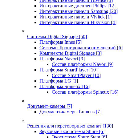
Интерактивные панели Hisense
[3]
Интерактивные дисплеи Philips
[12]
Интерактивные панели Samsung
[20]
Интерактивные панели Vivitek
[1]
Интерактивные панели Hikvision
[4]
Системы Digital Signage
[50]
Платформа Innes
[5]
Системы бронирования помещений
[6]
Комплекты Digital Signage
[3]
Платформа Navori
[9]
Состав платформы Navori
[9]
Платформа SmartPlayer
[10]
Состав SmartPlayer
[10]
Платформа LG
[1]
Платформа Spinetix
[16]
Состав платформы Spinetix
[16]
Документ-камеры
[7]
Документ-камеры Lumens
[7]
Решения для переговорных комнат
[130]
Звуковые экосистемы Shure
[6]
Экосистема Shure Stem
[6]