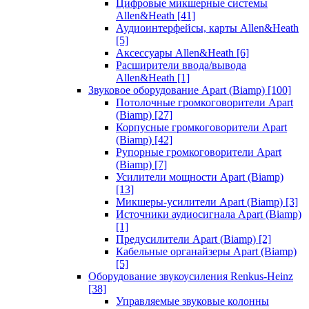
Цифровые микшерные системы
Allen&Heath
[41]
Аудиоинтерфейсы, карты Allen&Heath
[5]
Аксессуары Allen&Heath
[6]
Расширители ввода/вывода
Allen&Heath
[1]
Звуковое оборудование Apart (Biamp)
[100]
Потолочные громкоговорители Apart
(Biamp)
[27]
Корпусные громкоговорители Apart
(Biamp)
[42]
Рупорные громкоговорители Apart
(Biamp)
[7]
Усилители мощности Apart (Biamp)
[13]
Микшеры-усилители Apart (Biamp)
[3]
Источники аудиосигнала Apart (Biamp)
[1]
Предусилители Apart (Biamp)
[2]
Кабельные органайзеры Apart (Biamp)
[5]
Оборудование звукоусиления Renkus-Heinz
[38]
Управляемые звуковые колонны