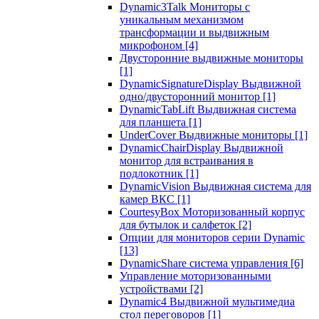
Dynamic3Talk Мониторы с
уникальным механизмом
трансформации и выдвижным
микрофоном
[4]
Двусторонние выдвижные мониторы
[1]
DynamicSignatureDisplay Выдвижной
одно/двусторонний монитор
[1]
DynamicTabLift Выдвижная система
для планшета
[1]
UnderCover Выдвижные мониторы
[1]
DynamicChairDisplay Выдвижной
монитор для встраивания в
подлокотник
[1]
DynamicVision Выдвижная система для
камер ВКС
[1]
CourtesyBox Моторизованный корпус
для бутылок и салфеток
[2]
Опции для мониторов серии Dynamic
[13]
DynamicShare система управления
[6]
Управление моторизованными
устройствами
[2]
Dynamic4 Выдвижной мультимедиа
стол переговоров
[1]