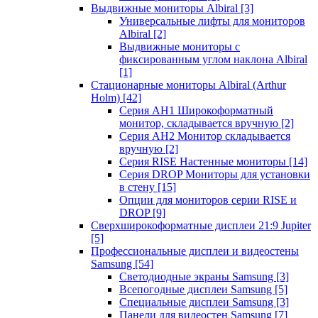
Выдвижные мониторы Albiral
[3]
Универсальные лифты для мониторов
Albiral
[2]
Выдвижные мониторы с
фиксированным углом наклона Albiral
[1]
Стационарные мониторы Albiral (Arthur
Holm)
[42]
Серия AH1 Широкоформатный
монитор, складывается вручную
[2]
Серия AH2 Монитор складывается
вручную
[2]
Серия RISE Настенные мониторы
[14]
Серия DROP Мониторы для установки
в стену
[15]
Опции для мониторов серии RISE и
DROP
[9]
Сверхширокоформатные дисплеи 21:9 Jupiter
[5]
Профессиональные дисплеи и видеостены
Samsung
[54]
Светодиодные экраны Samsung
[3]
Всепогодные дисплеи Samsung
[5]
Специальные дисплеи Samsung
[3]
Панели для видеостен Samsung
[7]