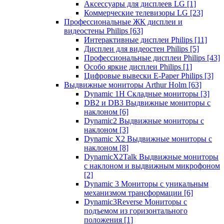
Аксессуары для дисплеев LG
[1]
Коммерческие телевизоры LG
[23]
Профессиональные ЖК дисплеи и
видеостены Philips
[63]
Интерактивные дисплеи Philips
[11]
Дисплеи для видеостен Philips
[5]
Профессиональные дисплеи Philips
[43]
Особо яркие дисплеи Philips
[1]
Цифровые вывески E-Paper Philips
[3]
Выдвижные мониторы Arthur Holm
[63]
Dynamic 1Н Складные мониторы
[3]
DB2 и DB3 Выдвижные мониторы с
наклоном
[6]
Dynamic2 Выдвижные мониторы с
наклоном
[3]
Dynamic X2 Выдвижные мониторы с
наклоном
[8]
DynamicX2Talk Выдвижные мониторы
с наклоном и выдвижным микрофоном
[2]
Dynamic 3 Мониторы с уникальным
механизмом трансформации
[6]
Dynamic3Reverse Мониторы с
подъемом из горизонтального
положения
[1]