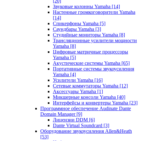
[20]
Звуковые колонны Yamaha
[14]
Настенные громкоговорители Yamaha
[14]
Спикерфоны Yamaha
[5]
Саундбары Yamaha
[3]
Студийные мониторы Yamaha
[8]
Трансляционные усилители мощности
Yamaha
[8]
Цифровые матричные процессоры
Yamaha
[5]
Акустические системы Yamaha
[65]
Портативные системы звукоусиления
Yamaha
[4]
Усилители Yamaha
[16]
Сетевые коммутаторы Yamaha
[12]
Аксессуары Yamaha
[1]
Микшерные консоли Yamaha
[40]
Интерфейсы и конвертеры Yamaha
[23]
Программное обеспечение Audinate Dante
Domain Manager
[9]
Лицензии DDM
[6]
Dante Virtual Soundcard
[3]
Оборудование звукоусиления Allen&Heath
[53]