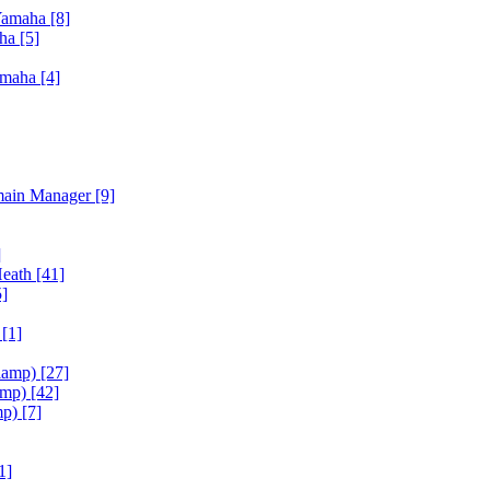
Yamaha
[8]
aha
[5]
amaha
[4]
main Manager
[9]
]
Heath
[41]
5]
h
[1]
iamp)
[27]
amp)
[42]
mp)
[7]
1]