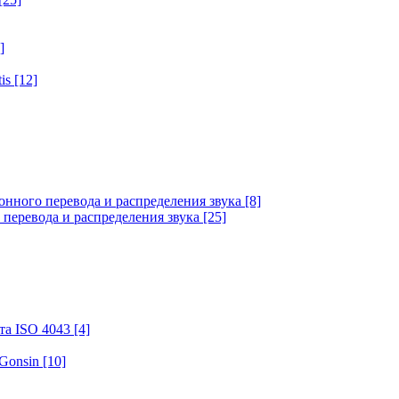
]
tis
[12]
онного перевода и распределения звука
[8]
 перевода и распределения звука
[25]
та ISO 4043
[4]
 Gonsin
[10]