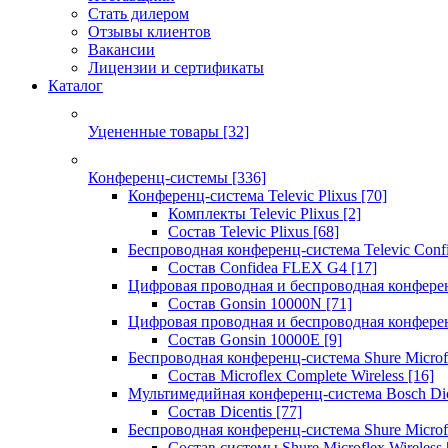
Стать дилером
Отзывы клиентов
Вакансии
Лицензии и сертификаты
Каталог
Уцененные товары
[32]
Конференц-системы
[336]
Конференц-система Televic Plixus
[70]
Комплекты Televic Plixus
[2]
Состав Televic Plixus
[68]
Беспроводная конференц-система Televic Con
Состав Confidea FLEX G4
[17]
Цифровая проводная и беспроводная конфере
Состав Gonsin 10000N
[71]
Цифровая проводная и беспроводная конфере
Состав Gonsin 10000E
[9]
Беспроводная конференц-система Shure Microfl
Состав Microflex Complete Wireless
[16]
Мультимедийная конференц-система Bosch Dic
Состав Dicentis
[77]
Беспроводная конференц-система Shure Microfl
Состав системы Shure Microflex Wireless