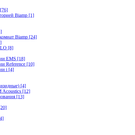
[76]
иторией Biamp
[1]
]
 комнат Biamp
[24]
]
HALO
[8]
ерии EMS
[18]
ии Reference
[10]
ии i
[4]
диоидные)
[4]
 Acoustics
[12]
удования
[13]
[20]
4]