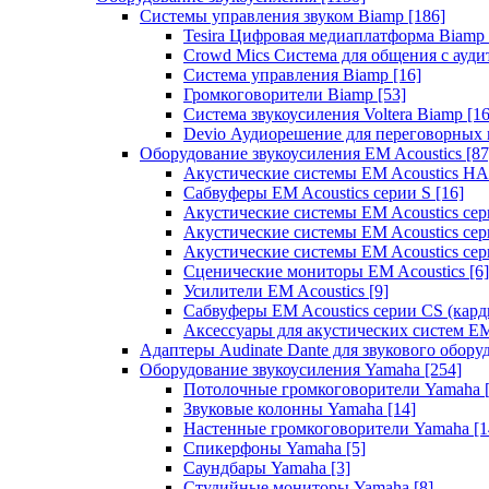
Системы управления звуком Biamp
[186]
Tesira Цифровая медиаплатформа Biamp
Crowd Mics Система для общения с ауд
Система управления Biamp
[16]
Громкоговорители Biamp
[53]
Система звукоусиления Voltera Biamp
[16
Devio Аудиорешение для переговорных
Оборудование звукоусиления EM Acoustics
[87
Акустические системы EM Acoustics 
Сабвуферы EM Acoustics серии S
[16]
Акустические системы EM Acoustics с
Акустические системы EM Acoustics сер
Акустические системы EM Acoustics сер
Сценические мониторы EM Acoustics
[6]
Усилители EM Acoustics
[9]
Сабвуферы EM Acoustics серии CS (кар
Аксессуары для акустических систем EM
Адаптеры Audinate Dante для звукового обор
Оборудование звукоусиления Yamaha
[254]
Потолочные громкоговорители Yamaha
Звуковые колонны Yamaha
[14]
Настенные громкоговорители Yamaha
[1
Спикерфоны Yamaha
[5]
Саундбары Yamaha
[3]
Студийные мониторы Yamaha
[8]