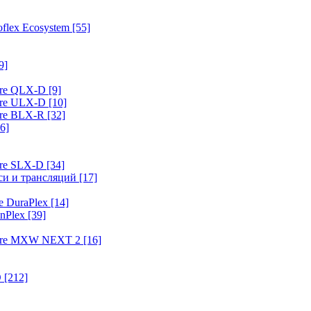
flex Ecosystem
[55]
9]
ure QLX-D
[9]
ure ULX-D
[10]
ure BLX-R
[32]
6]
ure SLX-D
[34]
иси и трансляций
[17]
e DuraPlex
[14]
nPlex
[39]
hure MXW NEXT 2
[16]
O
[212]