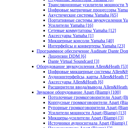
Трансляционные усилители мощности 
Цифровые матричные процессоры Yam
Акустические системы Yamaha
[65]
Портативные системы звукоусиления Y
Усилители Yamaha
[16]
Сетевые коммутаторы Yamaha
[12]
Аксессуары Yamaha
[1]
Микшерные консоли Yamaha
[40]
Интерфейсы и конвертеры Yamaha
[23]
Программное обеспечение Audinate Dante Do
Лицензии DDM
[6]
Dante Virtual Soundcard
[3]
Оборудование звукоусиления Allen&Heath
[53
Цифровые микшерные системы Allen&
Аудиоинтерфейсы, карты Allen&Heath
[
Аксессуары Allen&Heath
[6]
Расширители ввода/вывода Allen&Heat
Звуковое оборудование Apart (Biamp)
[100]
Потолочные громкоговорители Apart (B
Корпусные громкоговорители Apart (Bi
Рупорные громкоговорители Apart (Bia
Усилители мощности Apart (Biamp)
[13]
Микшеры-усилители Apart (Biamp)
[3]
Источники аудиосигнала Apart (Biamp)
[