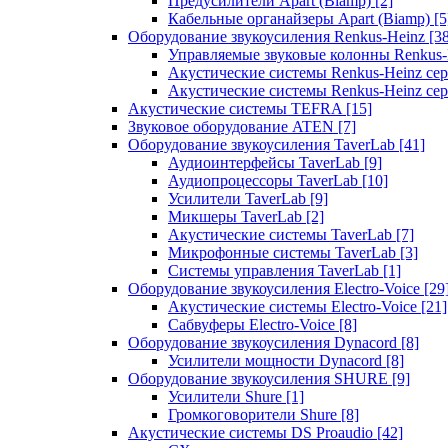
Предусилители Apart (Biamp)
[2]
Кабельные органайзеры Apart (Biamp)
[5
Оборудование звукоусиления Renkus-Heinz
[3
Управляемые звуковые колонны Renkus
Акустические системы Renkus-Heinz с
Акустические системы Renkus-Heinz сер
Акустические системы TEFRA
[15]
Звуковое оборудование ATEN
[7]
Оборудование звукоусиления TaverLab
[41]
Аудиоинтерфейсы TaverLab
[9]
Аудиопроцессоры TaverLab
[10]
Усилители TaverLab
[9]
Микшеры TaverLab
[2]
Акустические системы TaverLab
[7]
Микрофонные системы TaverLab
[3]
Системы управления TaverLab
[1]
Оборудование звукоусиления Electro-Voice
[29
Акустические системы Electro-Voice
[21]
Сабвуферы Electro-Voice
[8]
Оборудование звукоусиления Dynacord
[8]
Усилители мощности Dynacord
[8]
Оборудование звукоусиления SHURE
[9]
Усилители Shure
[1]
Громкоговорители Shure
[8]
Акустические системы DS Proaudio
[42]