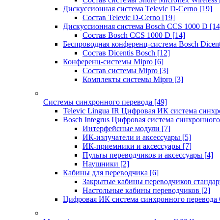
Дискуссионная система Televic D-Cerno
[19]
Состав Televic D-Cerno
[19]
Дискуссионная система Bosch CCS 1000 D
[14
Состав Bosch CCS 1000 D
[14]
Беспроводная конференц-система Bosch Dicen
Состав Dicentis Bosch
[12]
Конференц-системы Mipro
[6]
Состав системы Mipro
[3]
Комплекты системы Mipro
[3]
Системы синхронного перевода
[49]
Televic Lingua IR Цифровая ИК система синхр
Bosch Integrus Цифровая система синхронного
Интерфейсные модули
[7]
ИК-излучатели и аксессуары
[5]
ИК-приемники и аксессуары
[7]
Пульты переводчиков и аксессуары
[4]
Наушники
[2]
Кабины для переводчика
[6]
Закрытые кабины переводчиков стандар
Настольные кабины переводчиков
[2]
Цифровая ИК система синхронного перевода