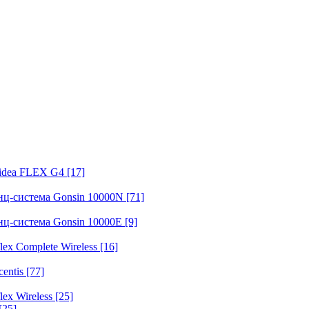
fidea FLEX G4
[17]
нц-система Gonsin 10000N
[71]
нц-система Gonsin 10000E
[9]
ex Complete Wireless
[16]
entis
[77]
ex Wireless
[25]
[25]