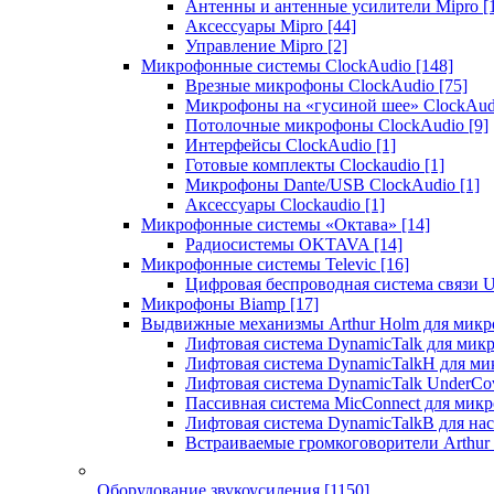
Антенны и антенные усилители Mipro
[
Аксессуары Mipro
[44]
Управление Mipro
[2]
Микрофонные системы ClockAudio
[148]
Врезные микрофоны ClockAudio
[75]
Микрофоны на «гусиной шее» ClockAu
Потолочные микрофоны ClockAudio
[9]
Интерфейсы ClockAudio
[1]
Готовые комплекты Clockaudio
[1]
Микрофоны Dante/USB ClockAudio
[1]
Аксессуары Clockaudio
[1]
Микрофонные системы «Октава»
[14]
Радиосистемы OKTAVA
[14]
Микрофонные системы Televic
[16]
Цифровая беспроводная система связи U
Микрофоны Biamp
[17]
Выдвижные механизмы Arthur Holm для микр
Лифтовая система DynamicTalk для ми
Лифтовая система DynamicTalkH для м
Лифтовая система DynamicTalk UnderCo
Пассивная система MicConnect для мик
Лифтовая система DynamicTalkB для на
Встраиваемые громкоговорители Arthu
Оборудование звукоусиления
[1150]