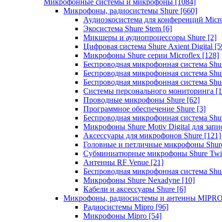
Микрофонные системы и микрофоны
[1084]
Микрофоны, радиосистемы Shure
[660]
Аудиоэкосистема для конференций Micro
Экосистема Shure Stem
[6]
Микшеры и аудиопроцессоры Shure
[2]
Цифровая система Shure Axient Digital
[5
Микрофоны Shure серии Microflex
[128]
Беспроводная микрофонная система Sh
Беспроводная микрофонная система Sh
Беспроводная микрофонная система Sh
Системы персонального мониторинга
[1
Проводные микрофоны Shure
[62]
Программное обеспечение Shure
[3]
Беспроводная микрофонная система Sh
Микрофоны Shure Motiv Digital для зап
Аксессуары для микрофонов Shure
[121]
Головные и петличные микрофоны Shur
Субминиатюрные микрофоны Shure Twi
Антенны RF Venue
[21]
Беспроводная микрофонная система S
Микрофоны Shure Nexadyne
[10]
Кабели и аксессуары Shure
[6]
Микрофоны, радиосистемы и антенны MIPR
Радиосистемы Mipro
[96]
Микрофоны Mipro
[54]