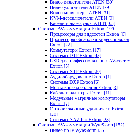
Видео разветвители ATEN
[30]
Видео удлинители ATEN
[79]
Видео конвертеры ATEN
[31]
KVM-переключатели ATEN
[9]
Кабели и аксессуары ATEN
[63]
Системы AV-коммутации Extron
[199]
Процессоры для видеостен Extron
[6]
Процессоры обработки видеосигналов
Extron
[22]
Коммутаторы Extron
[17]
Системы DTP Extron
[43]
USB для профессиональных AV-систем
Extron
[5]
Системы XTP Extron
[30]
Аудиооборудование Extron
[1]
Системы DXP Extron
[6]
Монтажные крепления Extron
[3]
Кабели и адаптеры Extron
[11]
Модульные матричные коммутаторы
Extron
[7]
Оптоволоконные удлинители Extron
[20]
Системы NAV Pro Extron
[28]
Системы AV-коммутации WyreStorm
[152]
Видео по IP WyreStorm
[35]