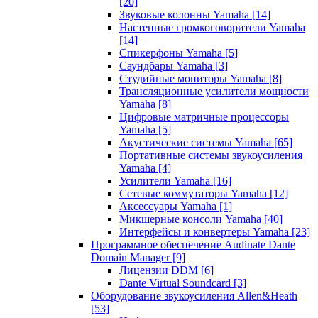
[20]
Звуковые колонны Yamaha
[14]
Настенные громкоговорители Yamaha
[14]
Спикерфоны Yamaha
[5]
Саундбары Yamaha
[3]
Студийные мониторы Yamaha
[8]
Трансляционные усилители мощности
Yamaha
[8]
Цифровые матричные процессоры
Yamaha
[5]
Акустические системы Yamaha
[65]
Портативные системы звукоусиления
Yamaha
[4]
Усилители Yamaha
[16]
Сетевые коммутаторы Yamaha
[12]
Аксессуары Yamaha
[1]
Микшерные консоли Yamaha
[40]
Интерфейсы и конвертеры Yamaha
[23]
Программное обеспечение Audinate Dante
Domain Manager
[9]
Лицензии DDM
[6]
Dante Virtual Soundcard
[3]
Оборудование звукоусиления Allen&Heath
[53]