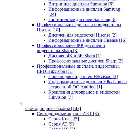
Витринные дисплеи Sumsung
[6]
Информационные дисплеи Samsung
[24]
Гостиничные дисплеи Samsung
[6]
Профессиональные дисплеи и видеостены
Hisense
[18]
Дисплеи для видеостен Hisense
[2]
Информационные дисплеи Hisense
[16]
Профессиональные ЖК дисплеи и
видеостены Sharp
[3]
Дисплеи 4K и 8K Sharp
[1]
Профессиональные дисплеи Sharp
[2]
Профессиональные дисплеи, видеостены,
LED Hikvision
[11]
Панели для видеостен Hikvision
[3]
Информационные дисплеи Hikvision со
встроенной ОС Andriod
[1]
Крепления для экранов и видеостен
Hikvision
[7]
Светодиодные экраны
[143]
Светодиодные экраны AET
[35]
Cерия Koala
[5]
Серия AT
[9]