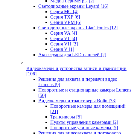
Медиа периметры
[2]
Светодиодные экраны Leyard
[16]
Серия MG
[4]
Серия TXF
[6]
Серия VEM
[6]
Светодиодные экраны LianTronics
[12]
Серия VA
[4]
Серия VL
[4]
Серия VH
[3]
Серия V
[1]
Аксессуары для LED панелей
[2]
Видеокамеры и устройства записи и трансляции
[106]
Решения для захвата и передачи видео
Lumens
[9]
Поворотные и стационарные камеры Lumens
[50]
Видеокамеры и трансиверы Bolin
[33]
Поворотные камеры для помещений
[21]
Трансиверы
[5]
Пульты управления камерами
[2]
Поворотные уличные камеры
[5]
Решения для видеозахвата и потокового