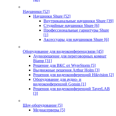
Наушники
[52]
Наушники Shure
[52]
Внутриканальные наушники Shure
[39]
Студийные наушники Shure
[6]
Профессиональные гарнитуры Shure
[1]
Аксессуары для наушников Shure
[6]
Оборудование для видеоконференцсвязи
[45]
Аудиорешение для переговорных комнат
Biamp
[31]
Решение для ВКС от WyreStorm
[5]
Выдвижные решения Arthur Holm
[3]
Решения для видеоконференций Hikvision
[2]
Оборудование для аудио- и
видеоконференций Gonsin
[1]
Решения для видеоконференций TaverLAB
[3]
Шоу-оборудование
[5]
Медиасерверы
[5]