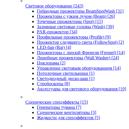
Световое оборудование
[243]
Гибридные прожекторы BeamSpotWash
[31]
Прожекторы с узким лучом (Beam)
[26]
Точечные прожекторы (Spot)
[15]
Заливные световые головы (Wash)
[39]
PAR-прожектор
[34]
Профильные прожекторы (Profile)
[9]
Прожектор следящего света (FollowSpot)
[2]
LED-бар (Bar)
[4]
Прожекторы с линзой Френеля (Fresnel)
[14]
Линейные прожекторы (Wall Washer)
[24]
Циклорама
[2]
Управление световым оборудованием
[14]
Потолочные светильники
[1]
Светодиодный диско-шар
[1]
Стробоскопы
[8]
Аксессуары для светового оборудования
[19]
Сценические спецэффекты
[15]
Генераторы тумана
[7]
Сценические вентиляторы
[3]
Жидкости для спецэффектов
[5]