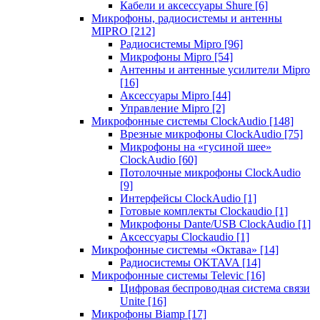
Кабели и аксессуары Shure
[6]
Микрофоны, радиосистемы и антенны
MIPRO
[212]
Радиосистемы Mipro
[96]
Микрофоны Mipro
[54]
Антенны и антенные усилители Mipro
[16]
Аксессуары Mipro
[44]
Управление Mipro
[2]
Микрофонные системы ClockAudio
[148]
Врезные микрофоны ClockAudio
[75]
Микрофоны на «гусиной шее»
ClockAudio
[60]
Потолочные микрофоны ClockAudio
[9]
Интерфейсы ClockAudio
[1]
Готовые комплекты Clockaudio
[1]
Микрофоны Dante/USB ClockAudio
[1]
Аксессуары Clockaudio
[1]
Микрофонные системы «Октава»
[14]
Радиосистемы OKTAVA
[14]
Микрофонные системы Televic
[16]
Цифровая беспроводная система связи
Unite
[16]
Микрофоны Biamp
[17]