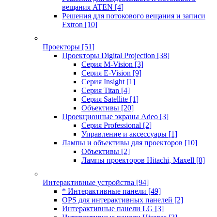
вещания ATEN
[4]
Решения для потокового вещания и записи
Extron
[10]
Проекторы
[51]
Проекторы Digital Projection
[38]
Серия M-Vision
[3]
Серия E-Vision
[9]
Серия Insight
[1]
Серия Titan
[4]
Серия Satellite
[1]
Объективы
[20]
Проекционные экраны Adeo
[3]
Серия Professional
[2]
Управление и аксессуары
[1]
Лампы и объективы для проекторов
[10]
Объективы
[2]
Лампы проекторов Hitachi, Maxell
[8]
Интерактивные устройства
[94]
* Интерактивные панели
[49]
OPS для интерактивных панелей
[2]
Интерактивные панели LG
[3]