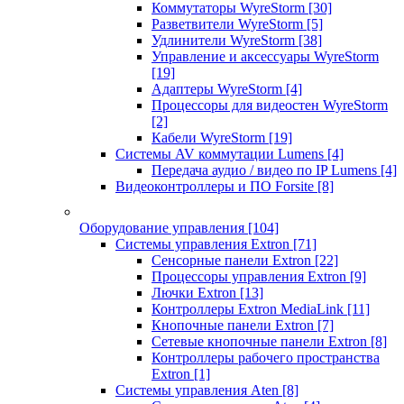
Коммутаторы WyreStorm
[30]
Разветвители WyreStorm
[5]
Удлинители WyreStorm
[38]
Управление и аксессуары WyreStorm
[19]
Адаптеры WyreStorm
[4]
Процессоры для видеостен WyreStorm
[2]
Кабели WyreStorm
[19]
Системы AV коммутации Lumens
[4]
Передача аудио / видео по IP Lumens
[4]
Видеоконтроллеры и ПО Forsite
[8]
Оборудование управления
[104]
Системы управления Extron
[71]
Сенсорные панели Extron
[22]
Процессоры управления Extron
[9]
Лючки Extron
[13]
Контроллеры Extron MediaLink
[11]
Кнопочные панели Extron
[7]
Сетевые кнопочные панели Extron
[8]
Контроллеры рабочего пространства
Extron
[1]
Системы управления Aten
[8]