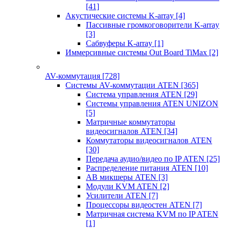
[41]
Акустические системы K-array
[4]
Пассивные громкоговорители K-array
[3]
Сабвуферы K-array
[1]
Иммерсивные системы Out Board TiMax
[2]
AV-коммутация
[728]
Системы AV-коммутации ATEN
[365]
Система управления ATEN
[29]
Системы управления ATEN UNIZON
[5]
Матричные коммутаторы
видеосигналов ATEN
[34]
Коммутаторы видеосигналов ATEN
[30]
Передача аудио/видео по IP ATEN
[25]
Распределение питания ATEN
[10]
АВ микшеры ATEN
[3]
Модули KVM ATEN
[2]
Усилители ATEN
[7]
Процессоры видеостен ATEN
[7]
Матричная система KVM по IP ATEN
[1]