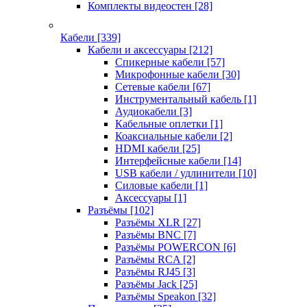
Комплекты видеостен
[28]
Кабели
[339]
Кабели и аксессуары
[212]
Спикерные кабели
[57]
Микрофонные кабели
[30]
Сетевые кабели
[67]
Инструментальный кабель
[1]
Аудиокабели
[3]
Кабельные оплетки
[1]
Коаксиальные кабели
[2]
HDMI кабели
[25]
Интерфейсные кабели
[14]
USB кабели / удлинители
[10]
Силовые кабели
[1]
Аксессуары
[1]
Разъёмы
[102]
Разъёмы XLR
[27]
Разъёмы BNC
[7]
Разъёмы POWERCON
[6]
Разъёмы RCA
[2]
Разъёмы RJ45
[3]
Разъёмы Jack
[25]
Разъёмы Speakon
[32]