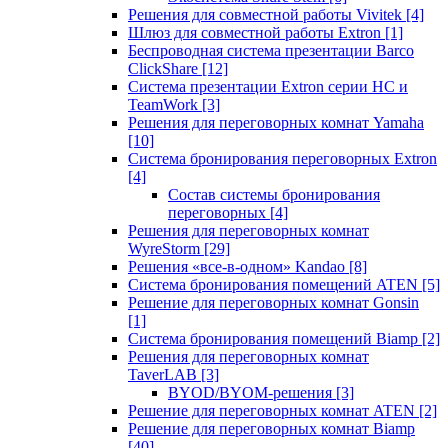
Решения для совместной работы Vivitek
[4]
Шлюз для совместной работы Extron
[1]
Беспроводная система презентации Barco
ClickShare
[12]
Система презентации Extron серии HC и
TeamWork
[3]
Решения для переговорных комнат Yamaha
[10]
Система бронирования переговорных Extron
[4]
Состав системы бронирования
переговорных
[4]
Решения для переговорных комнат
WyreStorm
[29]
Решения «все-в-одном» Kandao
[8]
Система бронирования помещений ATEN
[5]
Решение для переговорных комнат Gonsin
[1]
Система бронирования помещений Biamp
[2]
Решения для переговорных комнат
TaverLAB
[3]
BYOD/BYOM-решения
[3]
Решение для переговорных комнат ATEN
[2]
Решение для переговорных комнат Biamp
[40]