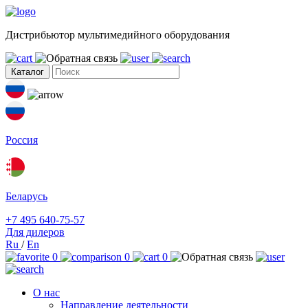
Дистрибьютор мультимедийного оборудования
Каталог
Россия
Беларусь
+7 495 640-75-57
Для дилеров
Ru
/
En
0
0
0
О нас
Направление деятельности