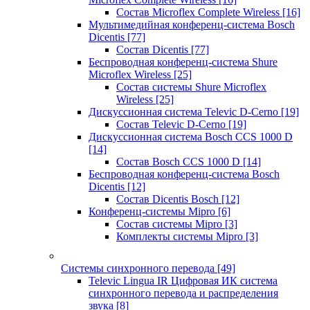
Состав Microflex Complete Wireless
[16]
Мультимедийная конференц-система Bosch
Dicentis
[77]
Состав Dicentis
[77]
Беспроводная конференц-система Shure
Microflex Wireless
[25]
Состав системы Shure Microflex
Wireless
[25]
Дискуссионная система Televic D-Cerno
[19]
Состав Televic D-Cerno
[19]
Дискуссионная система Bosch CCS 1000 D
[14]
Состав Bosch CCS 1000 D
[14]
Беспроводная конференц-система Bosch
Dicentis
[12]
Состав Dicentis Bosch
[12]
Конференц-системы Mipro
[6]
Состав системы Mipro
[3]
Комплекты системы Mipro
[3]
Системы синхронного перевода
[49]
Televic Lingua IR Цифровая ИК система
синхронного перевода и распределения
звука
[8]