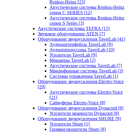
Renkus-Heinz
[23]
Акустические системы Renkus-Heinz
серии C SERIES
[12]
Акустические системы Renkus-Heinz
серии S Series
[3]
Акустические системы TEFRA
[15]
Звуковое оборудование ATEN
[7]
Оборудование звукоусиления TaverLab
[41]
Аудиоинтерфейсы TaverLab
[9]
Аудиопроцессоры TaverLab
[10]
Усилители TaverLab
[9]
Микшеры TaverLab
[2]
Акустические системы TaverLab
[7]
Микрофонные системы TaverLab
[3]
Системы управления TaverLab
[1]
Оборудование звукоусиления Electro-Voice
[29]
Акустические системы Electro-Voice
[21]
Сабвуферы Electro-Voice
[8]
Оборудование звукоусиления Dynacord
[8]
Усилители мощности Dynacord
[8]
Оборудование звукоусиления SHURE
[9]
Усилители Shure
[1]
Громкоговорители Shure
[8]