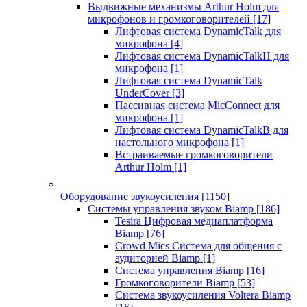
Выдвижные механизмы Arthur Holm для
микрофонов и громкоговорителей
[17]
Лифтовая система DynamicTalk для
микрофона
[4]
Лифтовая система DynamicTalkH для
микрофона
[1]
Лифтовая система DynamicTalk
UnderCover
[3]
Пассивная система MicConnect для
микрофона
[1]
Лифтовая система DynamicTalkB для
настольного микрофона
[1]
Встраиваемые громкоговорители
Arthur Holm
[1]
Оборудование звукоусиления
[1150]
Системы управления звуком Biamp
[186]
Tesira Цифровая медиаплатформа
Biamp
[76]
Crowd Mics Система для общения с
аудиторией Biamp
[1]
Система управления Biamp
[16]
Громкоговорители Biamp
[53]
Система звукоусиления Voltera Biamp