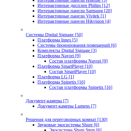
Интерактивные панели Hisense
[3]
Интерактивные дисплеи Philips
[12]
Интерактивные панели Samsung
[20]
Интерактивные панели Vivitek
[1]
Интерактивные панели Hikvision
[4]
Системы Digital Signage
[50]
Платформа Innes
[5]
Системы бронирования помещений
[6]
Комплекты Digital Signage
[3]
Платформа Navori
[9]
Состав платформы Navori
[9]
Платформа SmartPlayer
[10]
Состав SmartPlayer
[10]
Платформа LG
[1]
Платформа Spinetix
[16]
Состав платформы Spinetix
[16]
Документ-камеры
[7]
Документ-камеры Lumens
[7]
Решения для переговорных комнат
[130]
Звуковые экосистемы Shure
[6]
Экосистема Shure Stem
[6]