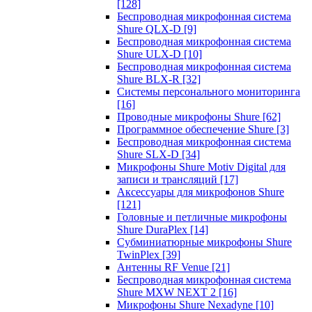
[128]
Беспроводная микрофонная система
Shure QLX-D
[9]
Беспроводная микрофонная система
Shure ULX-D
[10]
Беспроводная микрофонная система
Shure BLX-R
[32]
Системы персонального мониторинга
[16]
Проводные микрофоны Shure
[62]
Программное обеспечение Shure
[3]
Беспроводная микрофонная система
Shure SLX-D
[34]
Микрофоны Shure Motiv Digital для
записи и трансляций
[17]
Аксессуары для микрофонов Shure
[121]
Головные и петличные микрофоны
Shure DuraPlex
[14]
Субминиатюрные микрофоны Shure
TwinPlex
[39]
Антенны RF Venue
[21]
Беспроводная микрофонная система
Shure MXW NEXT 2
[16]
Микрофоны Shure Nexadyne
[10]