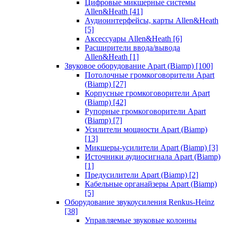
Цифровые микшерные системы
Allen&Heath
[41]
Аудиоинтерфейсы, карты Allen&Heath
[5]
Аксессуары Allen&Heath
[6]
Расширители ввода/вывода
Allen&Heath
[1]
Звуковое оборудование Apart (Biamp)
[100]
Потолочные громкоговорители Apart
(Biamp)
[27]
Корпусные громкоговорители Apart
(Biamp)
[42]
Рупорные громкоговорители Apart
(Biamp)
[7]
Усилители мощности Apart (Biamp)
[13]
Микшеры-усилители Apart (Biamp)
[3]
Источники аудиосигнала Apart (Biamp)
[1]
Предусилители Apart (Biamp)
[2]
Кабельные органайзеры Apart (Biamp)
[5]
Оборудование звукоусиления Renkus-Heinz
[38]
Управляемые звуковые колонны