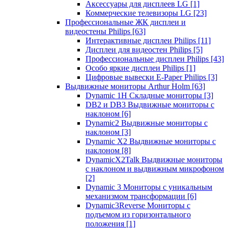
Аксессуары для дисплеев LG
[1]
Коммерческие телевизоры LG
[23]
Профессиональные ЖК дисплеи и
видеостены Philips
[63]
Интерактивные дисплеи Philips
[11]
Дисплеи для видеостен Philips
[5]
Профессиональные дисплеи Philips
[43]
Особо яркие дисплеи Philips
[1]
Цифровые вывески E-Paper Philips
[3]
Выдвижные мониторы Arthur Holm
[63]
Dynamic 1Н Складные мониторы
[3]
DB2 и DB3 Выдвижные мониторы с
наклоном
[6]
Dynamic2 Выдвижные мониторы с
наклоном
[3]
Dynamic X2 Выдвижные мониторы с
наклоном
[8]
DynamicX2Talk Выдвижные мониторы
с наклоном и выдвижным микрофоном
[2]
Dynamic 3 Мониторы с уникальным
механизмом трансформации
[6]
Dynamic3Reverse Мониторы с
подъемом из горизонтального
положения
[1]