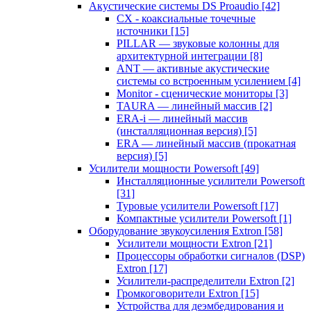
Акустические системы DS Proaudio
[42]
CX - коаксиальные точечные
источники
[15]
PILLAR — звуковые колонны для
архитектурной интеграции
[8]
ANT — активные акустические
системы со встроенным усилением
[4]
Monitor - сценические мониторы
[3]
TAURA — линейный массив
[2]
ERA-i — линейный массив
(инсталляционная версия)
[5]
ERA — линейный массив (прокатная
версия)
[5]
Усилители мощности Powersoft
[49]
Инсталляционные усилители Powersoft
[31]
Туровые усилители Powersoft
[17]
Компактные усилители Powersoft
[1]
Оборудование звукоусиления Extron
[58]
Усилители мощности Extron
[21]
Процессоры обработки сигналов (DSP)
Extron
[17]
Усилители-распределители Extron
[2]
Громкоговорители Extron
[15]
Устройства для деэмбедирования и