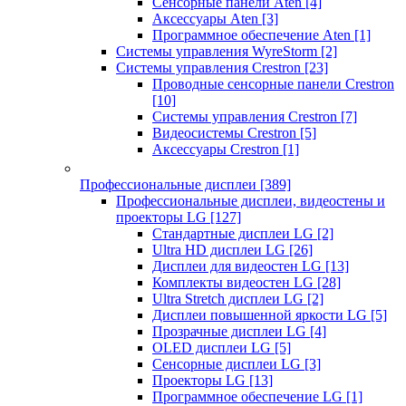
Сенсорные панели Aten
[4]
Аксессуары Aten
[3]
Программное обеспечение Aten
[1]
Системы управления WyreStorm
[2]
Системы управления Crestron
[23]
Проводные сенсорные панели Crestron
[10]
Системы управления Crestron
[7]
Видеосистемы Crestron
[5]
Аксессуары Crestron
[1]
Профессиональные дисплеи
[389]
Профессиональные дисплеи, видеостены и
проекторы LG
[127]
Стандартные дисплеи LG
[2]
Ultra HD дисплеи LG
[26]
Дисплеи для видеостен LG
[13]
Комплекты видеостен LG
[28]
Ultra Stretch дисплеи LG
[2]
Дисплеи повышенной яркости LG
[5]
Прозрачные дисплеи LG
[4]
OLED дисплеи LG
[5]
Сенсорные дисплеи LG
[3]
Проекторы LG
[13]
Программное обеспечение LG
[1]