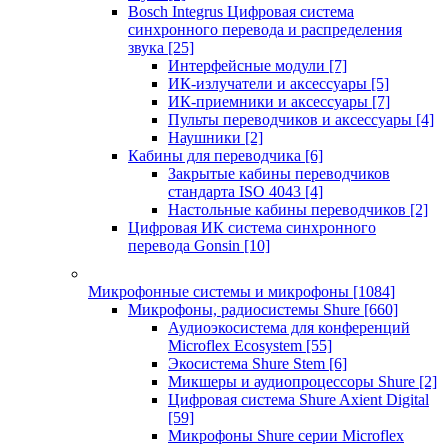
Bosch Integrus Цифровая система
синхронного перевода и распределения
звука
[25]
Интерфейсные модули
[7]
ИК-излучатели и аксессуары
[5]
ИК-приемники и аксессуары
[7]
Пульты переводчиков и аксессуары
[4]
Наушники
[2]
Кабины для переводчика
[6]
Закрытые кабины переводчиков
стандарта ISO 4043
[4]
Настольные кабины переводчиков
[2]
Цифровая ИК система синхронного
перевода Gonsin
[10]
Микрофонные системы и микрофоны
[1084]
Микрофоны, радиосистемы Shure
[660]
Аудиоэкосистема для конференций
Microflex Ecosystem
[55]
Экосистема Shure Stem
[6]
Микшеры и аудиопроцессоры Shure
[2]
Цифровая система Shure Axient Digital
[59]
Микрофоны Shure серии Microflex