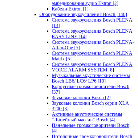
эмбедирования аудио Extron
[2]
Кабели Extron
[1]
Оборудование звукоусиления Bosch
[146]
Система звукоусиления Bosch PLENA
[13]
Система звукоусиления Bosch PLENA
EASY LINE
[14]
Система звукоусиления Bosch PLENA-
All-in-One
[5]
Система звукоусиления Bosch PLENA
Matrix
[5]
Система звукоусиления Bosch PLENA
VOICE ALARM SYSTEM
[8]
Музыкальные акустические системы
Bosch LB6/ LC6/ LP6
[10]
Корпусные громкоговорители Bosch
[37]
Звуковые колонки Bosch
[2]
Звуковые колонки Bosch серии XLA
3200
[3]
Активные акустические системы
"Линейный массив" Bosch
[4]
Панельные громкоговорители Bosch
[4]
Потолочные громкоговорители Bosch