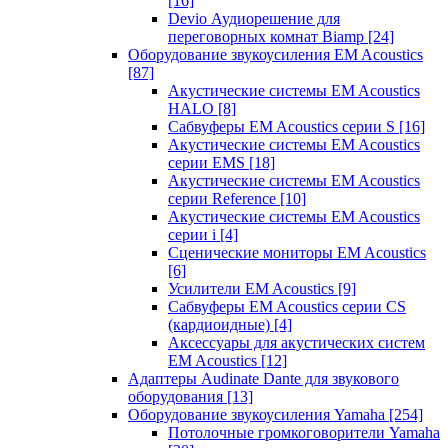
[16]
Devio Аудиорешение для
переговорных комнат Biamp
[24]
Оборудование звукоусиления EM Acoustics
[87]
Акустические системы EM Acoustics
HALO
[8]
Сабвуферы EM Acoustics серии S
[16]
Акустические системы EM Acoustics
серии EMS
[18]
Акустические системы EM Acoustics
серии Reference
[10]
Акустические системы EM Acoustics
серии i
[4]
Сценические мониторы EM Acoustics
[6]
Усилители EM Acoustics
[9]
Сабвуферы EM Acoustics серии CS
(кардиоидные)
[4]
Аксессуары для акустических систем
EM Acoustics
[12]
Адаптеры Audinate Dante для звукового
оборудования
[13]
Оборудование звукоусиления Yamaha
[254]
Потолочные громкоговорители Yamaha