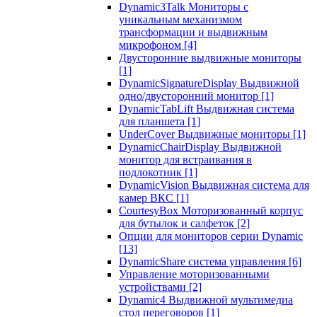
Dynamic3Talk Мониторы с
уникальным механизмом
трансформации и выдвижным
микрофоном
[4]
Двусторонние выдвижные мониторы
[1]
DynamicSignatureDisplay Выдвижной
одно/двусторонний монитор
[1]
DynamicTabLift Выдвижная система
для планшета
[1]
UnderCover Выдвижные мониторы
[1]
DynamicChairDisplay Выдвижной
монитор для встраивания в
подлокотник
[1]
DynamicVision Выдвижная система для
камер ВКС
[1]
CourtesyBox Моторизованный корпус
для бутылок и салфеток
[2]
Опции для мониторов серии Dynamic
[13]
DynamicShare система управления
[6]
Управление моторизованными
устройствами
[2]
Dynamic4 Выдвижной мультимедиа
стол переговоров
[1]