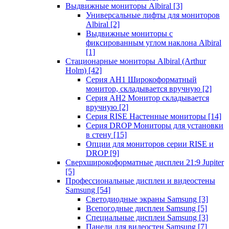
Выдвижные мониторы Albiral
[3]
Универсальные лифты для мониторов
Albiral
[2]
Выдвижные мониторы с
фиксированным углом наклона Albiral
[1]
Стационарные мониторы Albiral (Arthur
Holm)
[42]
Серия AH1 Широкоформатный
монитор, складывается вручную
[2]
Серия AH2 Монитор складывается
вручную
[2]
Серия RISE Настенные мониторы
[14]
Серия DROP Мониторы для установки
в стену
[15]
Опции для мониторов серии RISE и
DROP
[9]
Сверхширокоформатные дисплеи 21:9 Jupiter
[5]
Профессиональные дисплеи и видеостены
Samsung
[54]
Светодиодные экраны Samsung
[3]
Всепогодные дисплеи Samsung
[5]
Специальные дисплеи Samsung
[3]
Панели для видеостен Samsung
[7]