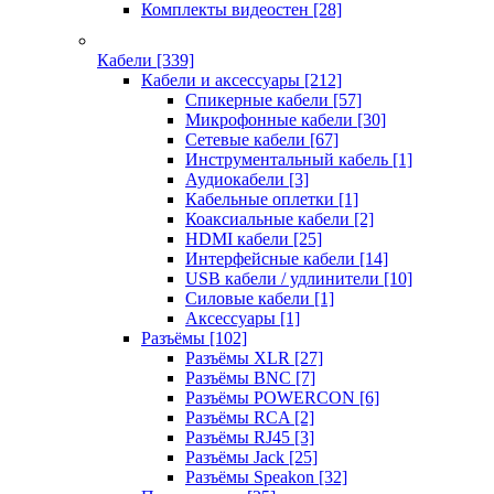
Комплекты видеостен
[28]
Кабели
[339]
Кабели и аксессуары
[212]
Спикерные кабели
[57]
Микрофонные кабели
[30]
Сетевые кабели
[67]
Инструментальный кабель
[1]
Аудиокабели
[3]
Кабельные оплетки
[1]
Коаксиальные кабели
[2]
HDMI кабели
[25]
Интерфейсные кабели
[14]
USB кабели / удлинители
[10]
Силовые кабели
[1]
Аксессуары
[1]
Разъёмы
[102]
Разъёмы XLR
[27]
Разъёмы BNC
[7]
Разъёмы POWERCON
[6]
Разъёмы RCA
[2]
Разъёмы RJ45
[3]
Разъёмы Jack
[25]
Разъёмы Speakon
[32]