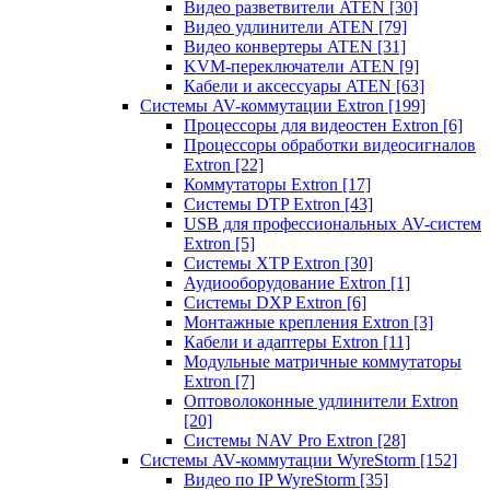
Видео разветвители ATEN
[30]
Видео удлинители ATEN
[79]
Видео конвертеры ATEN
[31]
KVM-переключатели ATEN
[9]
Кабели и аксессуары ATEN
[63]
Системы AV-коммутации Extron
[199]
Процессоры для видеостен Extron
[6]
Процессоры обработки видеосигналов
Extron
[22]
Коммутаторы Extron
[17]
Системы DTP Extron
[43]
USB для профессиональных AV-систем
Extron
[5]
Системы XTP Extron
[30]
Аудиооборудование Extron
[1]
Системы DXP Extron
[6]
Монтажные крепления Extron
[3]
Кабели и адаптеры Extron
[11]
Модульные матричные коммутаторы
Extron
[7]
Оптоволоконные удлинители Extron
[20]
Системы NAV Pro Extron
[28]
Системы AV-коммутации WyreStorm
[152]
Видео по IP WyreStorm
[35]