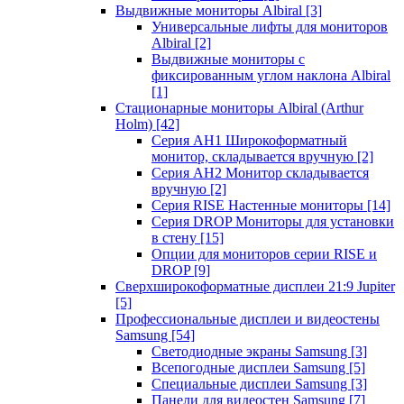
Выдвижные мониторы Albiral
[3]
Универсальные лифты для мониторов
Albiral
[2]
Выдвижные мониторы с
фиксированным углом наклона Albiral
[1]
Стационарные мониторы Albiral (Arthur
Holm)
[42]
Серия AH1 Широкоформатный
монитор, складывается вручную
[2]
Серия AH2 Монитор складывается
вручную
[2]
Серия RISE Настенные мониторы
[14]
Серия DROP Мониторы для установки
в стену
[15]
Опции для мониторов серии RISE и
DROP
[9]
Сверхширокоформатные дисплеи 21:9 Jupiter
[5]
Профессиональные дисплеи и видеостены
Samsung
[54]
Светодиодные экраны Samsung
[3]
Всепогодные дисплеи Samsung
[5]
Специальные дисплеи Samsung
[3]
Панели для видеостен Samsung
[7]