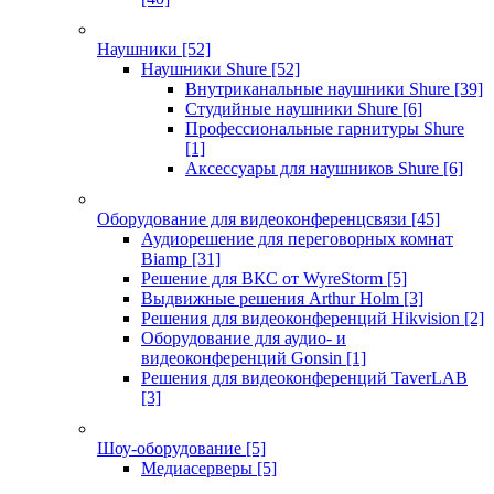
Наушники
[52]
Наушники Shure
[52]
Внутриканальные наушники Shure
[39]
Студийные наушники Shure
[6]
Профессиональные гарнитуры Shure
[1]
Аксессуары для наушников Shure
[6]
Оборудование для видеоконференцсвязи
[45]
Аудиорешение для переговорных комнат
Biamp
[31]
Решение для ВКС от WyreStorm
[5]
Выдвижные решения Arthur Holm
[3]
Решения для видеоконференций Hikvision
[2]
Оборудование для аудио- и
видеоконференций Gonsin
[1]
Решения для видеоконференций TaverLAB
[3]
Шоу-оборудование
[5]
Медиасерверы
[5]