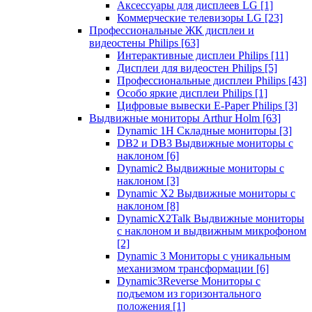
Аксессуары для дисплеев LG
[1]
Коммерческие телевизоры LG
[23]
Профессиональные ЖК дисплеи и
видеостены Philips
[63]
Интерактивные дисплеи Philips
[11]
Дисплеи для видеостен Philips
[5]
Профессиональные дисплеи Philips
[43]
Особо яркие дисплеи Philips
[1]
Цифровые вывески E-Paper Philips
[3]
Выдвижные мониторы Arthur Holm
[63]
Dynamic 1Н Складные мониторы
[3]
DB2 и DB3 Выдвижные мониторы с
наклоном
[6]
Dynamic2 Выдвижные мониторы с
наклоном
[3]
Dynamic X2 Выдвижные мониторы с
наклоном
[8]
DynamicX2Talk Выдвижные мониторы
с наклоном и выдвижным микрофоном
[2]
Dynamic 3 Мониторы с уникальным
механизмом трансформации
[6]
Dynamic3Reverse Мониторы с
подъемом из горизонтального
положения
[1]