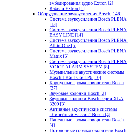
эмбедирования аудио Extron
[2]
Кабели Extron
[1]
Оборудование звукоусиления Bosch
[146]
Система звукоусиления Bosch PLENA
[13]
Система звукоусиления Bosch PLENA
EASY LINE
[14]
Система звукоусиления Bosch PLENA-
All-in-One
[5]
Система звукоусиления Bosch PLENA
Matrix
[5]
Система звукоусиления Bosch PLENA
VOICE ALARM SYSTEM
[8]
Музыкальные акустические системы
Bosch LB6/ LC6/ LP6
[10]
Корпусные громкоговорители Bosch
[37]
Звуковые колонки Bosch
[2]
Звуковые колонки Bosch серии XLA
3200
[3]
Активные акустические системы
"Линейный массив" Bosch
[4]
Панельные громкоговорители Bosch
[4]
Потолочные громкоговорители Bosch