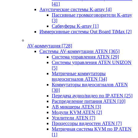
[41]
Акустические системы K-array
[4]
Пассивные громкоговорители K-array
[3]
Сабвуферы K-array
[1]
Иммерсивные системы Out Board TiMax
[2]
AV-коммутация
[728]
Системы AV-коммутации ATEN
[365]
Система управления ATEN
[29]
Системы управления ATEN UNIZON
[5]
Матричные коммутаторы
видеосигналов ATEN
[34]
Коммутаторы видеосигналов ATEN
[30]
Передача аудио/видео по IP ATEN
[25]
Распределение питания ATEN
[10]
АВ микшеры ATEN
[3]
Модули KVM ATEN
[2]
Усилители ATEN
[7]
Процессоры видеостен ATEN
[7]
Матричная система KVM по IP ATEN
[1]