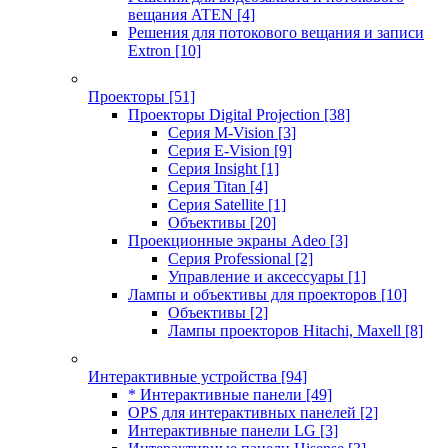
вещания ATEN
[4]
Решения для потокового вещания и записи
Extron
[10]
Проекторы
[51]
Проекторы Digital Projection
[38]
Серия M-Vision
[3]
Серия E-Vision
[9]
Серия Insight
[1]
Серия Titan
[4]
Серия Satellite
[1]
Объективы
[20]
Проекционные экраны Adeo
[3]
Серия Professional
[2]
Управление и аксессуары
[1]
Лампы и объективы для проекторов
[10]
Объективы
[2]
Лампы проекторов Hitachi, Maxell
[8]
Интерактивные устройства
[94]
* Интерактивные панели
[49]
OPS для интерактивных панелей
[2]
Интерактивные панели LG
[3]