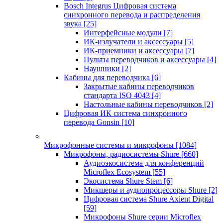
Bosch Integrus Цифровая система
синхронного перевода и распределения
звука
[25]
Интерфейсные модули
[7]
ИК-излучатели и аксессуары
[5]
ИК-приемники и аксессуары
[7]
Пульты переводчиков и аксессуары
[4]
Наушники
[2]
Кабины для переводчика
[6]
Закрытые кабины переводчиков
стандарта ISO 4043
[4]
Настольные кабины переводчиков
[2]
Цифровая ИК система синхронного
перевода Gonsin
[10]
Микрофонные системы и микрофоны
[1084]
Микрофоны, радиосистемы Shure
[660]
Аудиоэкосистема для конференций
Microflex Ecosystem
[55]
Экосистема Shure Stem
[6]
Микшеры и аудиопроцессоры Shure
[2]
Цифровая система Shure Axient Digital
[59]
Микрофоны Shure серии Microflex