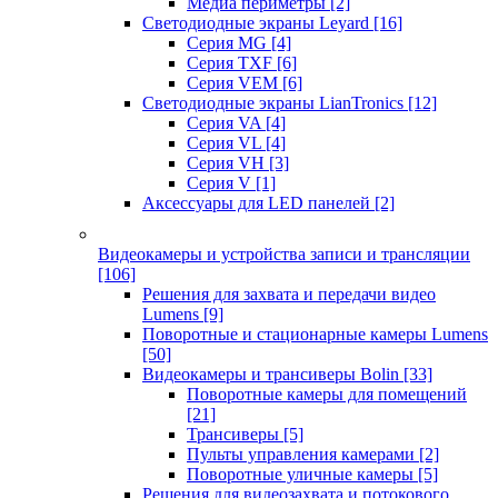
Медиа периметры
[2]
Светодиодные экраны Leyard
[16]
Серия MG
[4]
Серия TXF
[6]
Серия VEM
[6]
Светодиодные экраны LianTronics
[12]
Серия VA
[4]
Серия VL
[4]
Серия VH
[3]
Серия V
[1]
Аксессуары для LED панелей
[2]
Видеокамеры и устройства записи и трансляции
[106]
Решения для захвата и передачи видео
Lumens
[9]
Поворотные и стационарные камеры Lumens
[50]
Видеокамеры и трансиверы Bolin
[33]
Поворотные камеры для помещений
[21]
Трансиверы
[5]
Пульты управления камерами
[2]
Поворотные уличные камеры
[5]
Решения для видеозахвата и потокового