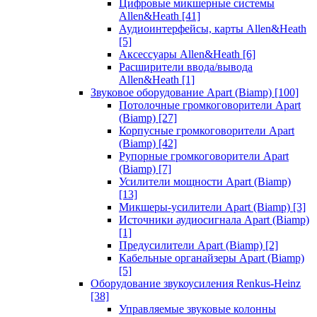
Цифровые микшерные системы
Allen&Heath
[41]
Аудиоинтерфейсы, карты Allen&Heath
[5]
Аксессуары Allen&Heath
[6]
Расширители ввода/вывода
Allen&Heath
[1]
Звуковое оборудование Apart (Biamp)
[100]
Потолочные громкоговорители Apart
(Biamp)
[27]
Корпусные громкоговорители Apart
(Biamp)
[42]
Рупорные громкоговорители Apart
(Biamp)
[7]
Усилители мощности Apart (Biamp)
[13]
Микшеры-усилители Apart (Biamp)
[3]
Источники аудиосигнала Apart (Biamp)
[1]
Предусилители Apart (Biamp)
[2]
Кабельные органайзеры Apart (Biamp)
[5]
Оборудование звукоусиления Renkus-Heinz
[38]
Управляемые звуковые колонны