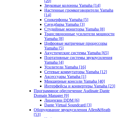
[20]
Звуковые колонны Yamaha
[14]
Настенные громкоговорители Yamaha
[14]
Спикерфоны Yamaha
[5]
Саундбары Yamaha
[3]
Студийные мониторы Yamaha
[8]
Трансляционные усилители мощности
Yamaha
[8]
Цифровые матричные процессоры
Yamaha
[5]
Акустические системы Yamaha
[65]
Портативные системы звукоусиления
Yamaha
[4]
Усилители Yamaha
[16]
Сетевые коммутаторы Yamaha
[12]
Аксессуары Yamaha
[1]
Микшерные консоли Yamaha
[40]
Интерфейсы и конвертеры Yamaha
[23]
Программное обеспечение Audinate Dante
Domain Manager
[9]
Лицензии DDM
[6]
Dante Virtual Soundcard
[3]
Оборудование звукоусиления Allen&Heath
[53]