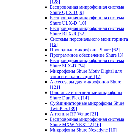
[128]
Беспроводная микрофонная система
Shure QLX-D
[9]
Беспроводная микрофонная система
Shure ULX-D
[10]
Беспроводная микрофонная система
Shure BLX-R
[32]
Системы персонального мониторинга
[16]
Проводные микрофоны Shure
[62]
Программное обеспечение Shure
[3]
Беспроводная микрофонная система
Shure SLX-D
[34]
Микрофоны Shure Motiv Digital для
записи и трансляций
[17]
Аксессуары для микрофонов Shure
[121]
Головные и петличные микрофоны
Shure DuraPlex
[14]
Субминиатюрные микрофоны Shure
TwinPlex
[39]
Антенны RF Venue
[21]
Беспроводная микрофонная система
Shure MXW NEXT 2
[16]
Микрофоны Shure Nexadyne
[10]