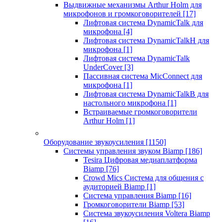
Выдвижные механизмы Arthur Holm для
микрофонов и громкоговорителей
[17]
Лифтовая система DynamicTalk для
микрофона
[4]
Лифтовая система DynamicTalkH для
микрофона
[1]
Лифтовая система DynamicTalk
UnderCover
[3]
Пассивная система MicConnect для
микрофона
[1]
Лифтовая система DynamicTalkB для
настольного микрофона
[1]
Встраиваемые громкоговорители
Arthur Holm
[1]
Оборудование звукоусиления
[1150]
Системы управления звуком Biamp
[186]
Tesira Цифровая медиаплатформа
Biamp
[76]
Crowd Mics Система для общения с
аудиторией Biamp
[1]
Система управления Biamp
[16]
Громкоговорители Biamp
[53]
Система звукоусиления Voltera Biamp