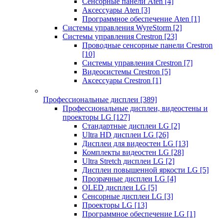
Сенсорные панели Aten
[4]
Аксессуары Aten
[3]
Программное обеспечение Aten
[1]
Системы управления WyreStorm
[2]
Системы управления Crestron
[23]
Проводные сенсорные панели Crestron
[10]
Системы управления Crestron
[7]
Видеосистемы Crestron
[5]
Аксессуары Crestron
[1]
Профессиональные дисплеи
[389]
Профессиональные дисплеи, видеостены и
проекторы LG
[127]
Стандартные дисплеи LG
[2]
Ultra HD дисплеи LG
[26]
Дисплеи для видеостен LG
[13]
Комплекты видеостен LG
[28]
Ultra Stretch дисплеи LG
[2]
Дисплеи повышенной яркости LG
[5]
Прозрачные дисплеи LG
[4]
OLED дисплеи LG
[5]
Сенсорные дисплеи LG
[3]
Проекторы LG
[13]
Программное обеспечение LG
[1]