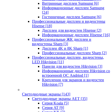
Витринные дисплеи Sumsung
[6]
Информационные дисплеи Samsung
[24]
Гостиничные дисплеи Samsung
[6]
Профессиональные дисплеи и видеостены
Hisense
[18]
Дисплеи для видеостен Hisense
[2]
Информационные дисплеи Hisense
[16]
Профессиональные ЖК дисплеи и
видеостены Sharp
[3]
Дисплеи 4K и 8K Sharp
[1]
Профессиональные дисплеи Sharp
[2]
Профессиональные дисплеи, видеостены,
LED Hikvision
[11]
Панели для видеостен Hikvision
[3]
Информационные дисплеи Hikvision со
встроенной ОС Andriod
[1]
Крепления для экранов и видеостен
Hikvision
[7]
Светодиодные экраны
[143]
Светодиодные экраны AET
[35]
Cерия Koala
[5]
Серия AT
[9]