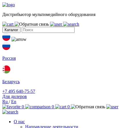
Дистрибьютор мультимедийного оборудования
Каталог
Россия
Беларусь
+7 495 640-75-57
Для дилеров
Ru
/
En
0
0
0
О нас
Направление деятельности