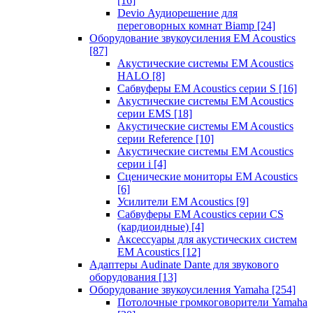
[16]
Devio Аудиорешение для
переговорных комнат Biamp
[24]
Оборудование звукоусиления EM Acoustics
[87]
Акустические системы EM Acoustics
HALO
[8]
Сабвуферы EM Acoustics серии S
[16]
Акустические системы EM Acoustics
серии EMS
[18]
Акустические системы EM Acoustics
серии Reference
[10]
Акустические системы EM Acoustics
серии i
[4]
Сценические мониторы EM Acoustics
[6]
Усилители EM Acoustics
[9]
Сабвуферы EM Acoustics серии CS
(кардиоидные)
[4]
Аксессуары для акустических систем
EM Acoustics
[12]
Адаптеры Audinate Dante для звукового
оборудования
[13]
Оборудование звукоусиления Yamaha
[254]
Потолочные громкоговорители Yamaha