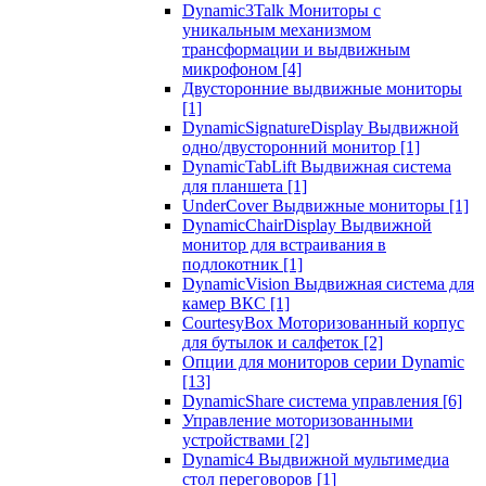
Dynamic3Talk Мониторы с
уникальным механизмом
трансформации и выдвижным
микрофоном
[4]
Двусторонние выдвижные мониторы
[1]
DynamicSignatureDisplay Выдвижной
одно/двусторонний монитор
[1]
DynamicTabLift Выдвижная система
для планшета
[1]
UnderCover Выдвижные мониторы
[1]
DynamicChairDisplay Выдвижной
монитор для встраивания в
подлокотник
[1]
DynamicVision Выдвижная система для
камер ВКС
[1]
CourtesyBox Моторизованный корпус
для бутылок и салфеток
[2]
Опции для мониторов серии Dynamic
[13]
DynamicShare система управления
[6]
Управление моторизованными
устройствами
[2]
Dynamic4 Выдвижной мультимедиа
стол переговоров
[1]