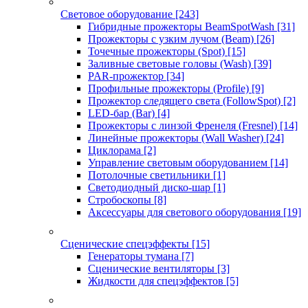
Световое оборудование
[243]
Гибридные прожекторы BeamSpotWash
[31]
Прожекторы с узким лучом (Beam)
[26]
Точечные прожекторы (Spot)
[15]
Заливные световые головы (Wash)
[39]
PAR-прожектор
[34]
Профильные прожекторы (Profile)
[9]
Прожектор следящего света (FollowSpot)
[2]
LED-бар (Bar)
[4]
Прожекторы с линзой Френеля (Fresnel)
[14]
Линейные прожекторы (Wall Washer)
[24]
Циклорама
[2]
Управление световым оборудованием
[14]
Потолочные светильники
[1]
Светодиодный диско-шар
[1]
Стробоскопы
[8]
Аксессуары для светового оборудования
[19]
Сценические спецэффекты
[15]
Генераторы тумана
[7]
Сценические вентиляторы
[3]
Жидкости для спецэффектов
[5]