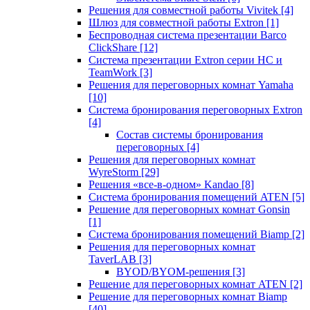
Решения для совместной работы Vivitek
[4]
Шлюз для совместной работы Extron
[1]
Беспроводная система презентации Barco
ClickShare
[12]
Система презентации Extron серии HC и
TeamWork
[3]
Решения для переговорных комнат Yamaha
[10]
Система бронирования переговорных Extron
[4]
Состав системы бронирования
переговорных
[4]
Решения для переговорных комнат
WyreStorm
[29]
Решения «все-в-одном» Kandao
[8]
Система бронирования помещений ATEN
[5]
Решение для переговорных комнат Gonsin
[1]
Система бронирования помещений Biamp
[2]
Решения для переговорных комнат
TaverLAB
[3]
BYOD/BYOM-решения
[3]
Решение для переговорных комнат ATEN
[2]
Решение для переговорных комнат Biamp
[40]