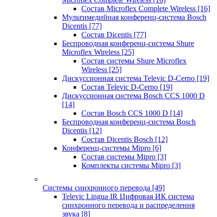
Состав Microflex Complete Wireless
[16]
Мультимедийная конференц-система Bosch
Dicentis
[77]
Состав Dicentis
[77]
Беспроводная конференц-система Shure
Microflex Wireless
[25]
Состав системы Shure Microflex
Wireless
[25]
Дискуссионная система Televic D-Cerno
[19]
Состав Televic D-Cerno
[19]
Дискуссионная система Bosch CCS 1000 D
[14]
Состав Bosch CCS 1000 D
[14]
Беспроводная конференц-система Bosch
Dicentis
[12]
Состав Dicentis Bosch
[12]
Конференц-системы Mipro
[6]
Состав системы Mipro
[3]
Комплекты системы Mipro
[3]
Системы синхронного перевода
[49]
Televic Lingua IR Цифровая ИК система
синхронного перевода и распределения
звука
[8]