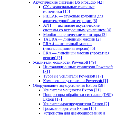
Акустические системы DS Proaudio
[42]
CX - коаксиальные точечные
источники
[15]
PILLAR — звуковые колонны для
архитектурной интеграции
[8]
ANT — активные акустические
системы со встроенным усилением
[4]
Monitor - сценические мониторы
[3]
TAURA — линейный массив
[2]
ERA-i — линейный массив
(инсталляционная версия)
[5]
ERA — линейный массив (прокатная
версия)
[5]
Усилители мощности Powersoft
[49]
Инсталляционные усилители Powersoft
[31]
Туровые усилители Powersoft
[17]
Компактные усилители Powersoft
[1]
Оборудование звукоусиления Extron
[58]
Усилители мощности Extron
[21]
Процессоры обработки сигналов (DSP)
Extron
[17]
Усилители-распределители Extron
[2]
Громкоговорители Extron
[15]
Устройства для деэмбедирования и