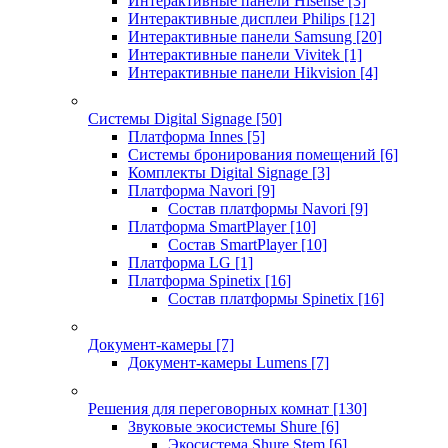
Интерактивные панели Hisense
[3]
Интерактивные дисплеи Philips
[12]
Интерактивные панели Samsung
[20]
Интерактивные панели Vivitek
[1]
Интерактивные панели Hikvision
[4]
Системы Digital Signage
[50]
Платформа Innes
[5]
Системы бронирования помещений
[6]
Комплекты Digital Signage
[3]
Платформа Navori
[9]
Состав платформы Navori
[9]
Платформа SmartPlayer
[10]
Состав SmartPlayer
[10]
Платформа LG
[1]
Платформа Spinetix
[16]
Состав платформы Spinetix
[16]
Документ-камеры
[7]
Документ-камеры Lumens
[7]
Решения для переговорных комнат
[130]
Звуковые экосистемы Shure
[6]
Экосистема Shure Stem
[6]