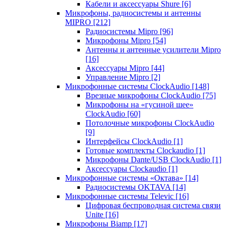
Кабели и аксессуары Shure
[6]
Микрофоны, радиосистемы и антенны
MIPRO
[212]
Радиосистемы Mipro
[96]
Микрофоны Mipro
[54]
Антенны и антенные усилители Mipro
[16]
Аксессуары Mipro
[44]
Управление Mipro
[2]
Микрофонные системы ClockAudio
[148]
Врезные микрофоны ClockAudio
[75]
Микрофоны на «гусиной шее»
ClockAudio
[60]
Потолочные микрофоны ClockAudio
[9]
Интерфейсы ClockAudio
[1]
Готовые комплекты Clockaudio
[1]
Микрофоны Dante/USB ClockAudio
[1]
Аксессуары Clockaudio
[1]
Микрофонные системы «Октава»
[14]
Радиосистемы OKTAVA
[14]
Микрофонные системы Televic
[16]
Цифровая беспроводная система связи
Unite
[16]
Микрофоны Biamp
[17]