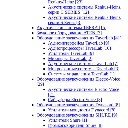
Renkus-Heinz
[23]
Акустические системы Renkus-Heinz
серии C SERIES
[12]
Акустические системы Renkus-Heinz
серии S Series
[3]
Акустические системы TEFRA
[15]
Звуковое оборудование ATEN
[7]
Оборудование звукоусиления TaverLab
[41]
Аудиоинтерфейсы TaverLab
[9]
Аудиопроцессоры TaverLab
[10]
Усилители TaverLab
[9]
Микшеры TaverLab
[2]
Акустические системы TaverLab
[7]
Микрофонные системы TaverLab
[3]
Системы управления TaverLab
[1]
Оборудование звукоусиления Electro-Voice
[29]
Акустические системы Electro-Voice
[21]
Сабвуферы Electro-Voice
[8]
Оборудование звукоусиления Dynacord
[8]
Усилители мощности Dynacord
[8]
Оборудование звукоусиления SHURE
[9]
Усилители Shure
[1]
Громкоговорители Shure
[8]