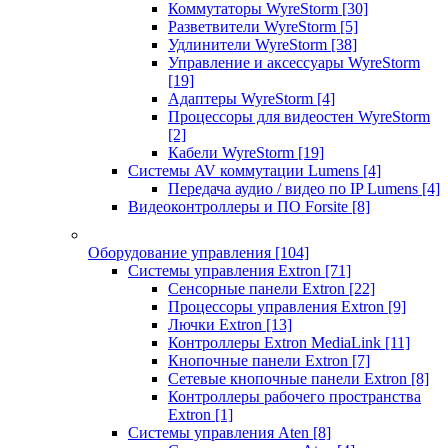
Коммутаторы WyreStorm
[30]
Разветвители WyreStorm
[5]
Удлинители WyreStorm
[38]
Управление и аксессуары WyreStorm
[19]
Адаптеры WyreStorm
[4]
Процессоры для видеостен WyreStorm
[2]
Кабели WyreStorm
[19]
Системы AV коммутации Lumens
[4]
Передача аудио / видео по IP Lumens
[4]
Видеоконтроллеры и ПО Forsite
[8]
Оборудование управления
[104]
Системы управления Extron
[71]
Сенсорные панели Extron
[22]
Процессоры управления Extron
[9]
Лючки Extron
[13]
Контроллеры Extron MediaLink
[11]
Кнопочные панели Extron
[7]
Сетевые кнопочные панели Extron
[8]
Контроллеры рабочего пространства
Extron
[1]
Системы управления Aten
[8]