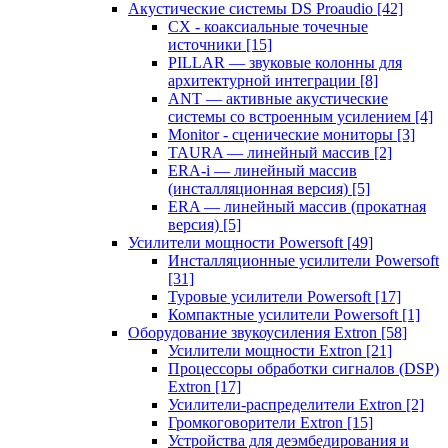
Акустические системы DS Proaudio
[42]
CX - коаксиальные точечные
источники
[15]
PILLAR — звуковые колонны для
архитектурной интеграции
[8]
ANT — активные акустические
системы со встроенным усилением
[4]
Monitor - сценические мониторы
[3]
TAURA — линейный массив
[2]
ERA-i — линейный массив
(инсталляционная версия)
[5]
ERA — линейный массив (прокатная
версия)
[5]
Усилители мощности Powersoft
[49]
Инсталляционные усилители Powersoft
[31]
Туровые усилители Powersoft
[17]
Компактные усилители Powersoft
[1]
Оборудование звукоусиления Extron
[58]
Усилители мощности Extron
[21]
Процессоры обработки сигналов (DSP)
Extron
[17]
Усилители-распределители Extron
[2]
Громкоговорители Extron
[15]
Устройства для деэмбедирования и