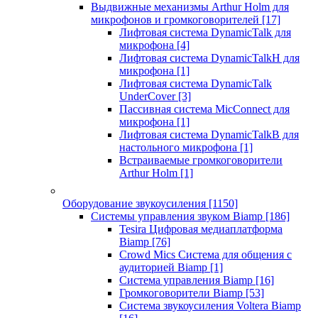
Выдвижные механизмы Arthur Holm для
микрофонов и громкоговорителей
[17]
Лифтовая система DynamicTalk для
микрофона
[4]
Лифтовая система DynamicTalkH для
микрофона
[1]
Лифтовая система DynamicTalk
UnderCover
[3]
Пассивная система MicConnect для
микрофона
[1]
Лифтовая система DynamicTalkB для
настольного микрофона
[1]
Встраиваемые громкоговорители
Arthur Holm
[1]
Оборудование звукоусиления
[1150]
Системы управления звуком Biamp
[186]
Tesira Цифровая медиаплатформа
Biamp
[76]
Crowd Mics Система для общения с
аудиторией Biamp
[1]
Система управления Biamp
[16]
Громкоговорители Biamp
[53]
Система звукоусиления Voltera Biamp