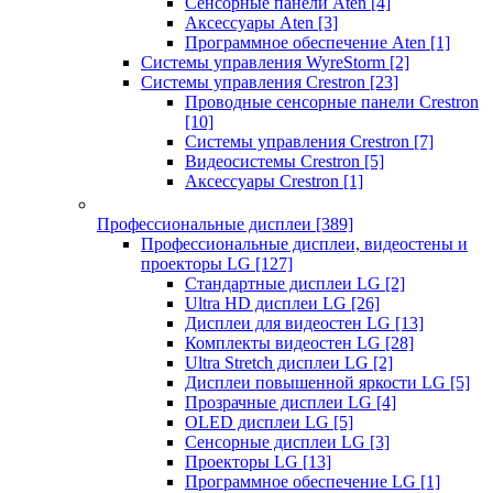
Сенсорные панели Aten
[4]
Аксессуары Aten
[3]
Программное обеспечение Aten
[1]
Системы управления WyreStorm
[2]
Системы управления Crestron
[23]
Проводные сенсорные панели Crestron
[10]
Системы управления Crestron
[7]
Видеосистемы Crestron
[5]
Аксессуары Crestron
[1]
Профессиональные дисплеи
[389]
Профессиональные дисплеи, видеостены и
проекторы LG
[127]
Стандартные дисплеи LG
[2]
Ultra HD дисплеи LG
[26]
Дисплеи для видеостен LG
[13]
Комплекты видеостен LG
[28]
Ultra Stretch дисплеи LG
[2]
Дисплеи повышенной яркости LG
[5]
Прозрачные дисплеи LG
[4]
OLED дисплеи LG
[5]
Сенсорные дисплеи LG
[3]
Проекторы LG
[13]
Программное обеспечение LG
[1]