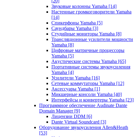
[20]
Звуковые колонны Yamaha
[14]
Настенные громкоговорители Yamaha
[14]
Спикерфоны Yamaha
[5]
Саундбары Yamaha
[3]
Студийные мониторы Yamaha
[8]
Трансляционные усилители мощности
Yamaha
[8]
Цифровые матричные процессоры
Yamaha
[5]
Акустические системы Yamaha
[65]
Портативные системы звукоусиления
Yamaha
[4]
Усилители Yamaha
[16]
Сетевые коммутаторы Yamaha
[12]
Аксессуары Yamaha
[1]
Микшерные консоли Yamaha
[40]
Интерфейсы и конвертеры Yamaha
[23]
Программное обеспечение Audinate Dante
Domain Manager
[9]
Лицензии DDM
[6]
Dante Virtual Soundcard
[3]
Оборудование звукоусиления Allen&Heath
[53]