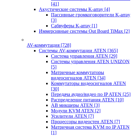
[41]
Акустические системы K-array
[4]
Пассивные громкоговорители K-array
[3]
Сабвуферы K-array
[1]
Иммерсивные системы Out Board TiMax
[2]
AV-коммутация
[728]
Системы AV-коммутации ATEN
[365]
Система управления ATEN
[29]
Системы управления ATEN UNIZON
[5]
Матричные коммутаторы
видеосигналов ATEN
[34]
Коммутаторы видеосигналов ATEN
[30]
Передача аудио/видео по IP ATEN
[25]
Распределение питания ATEN
[10]
АВ микшеры ATEN
[3]
Модули KVM ATEN
[2]
Усилители ATEN
[7]
Процессоры видеостен ATEN
[7]
Матричная система KVM по IP ATEN
[1]