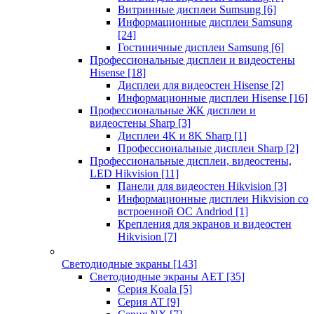
Витринные дисплеи Sumsung
[6]
Информационные дисплеи Samsung
[24]
Гостиничные дисплеи Samsung
[6]
Профессиональные дисплеи и видеостены
Hisense
[18]
Дисплеи для видеостен Hisense
[2]
Информационные дисплеи Hisense
[16]
Профессиональные ЖК дисплеи и
видеостены Sharp
[3]
Дисплеи 4K и 8K Sharp
[1]
Профессиональные дисплеи Sharp
[2]
Профессиональные дисплеи, видеостены,
LED Hikvision
[11]
Панели для видеостен Hikvision
[3]
Информационные дисплеи Hikvision со
встроенной ОС Andriod
[1]
Крепления для экранов и видеостен
Hikvision
[7]
Светодиодные экраны
[143]
Светодиодные экраны AET
[35]
Cерия Koala
[5]
Серия AT
[9]