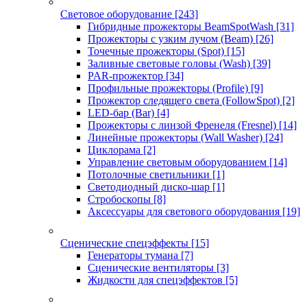
Световое оборудование
[243]
Гибридные прожекторы BeamSpotWash
[31]
Прожекторы с узким лучом (Beam)
[26]
Точечные прожекторы (Spot)
[15]
Заливные световые головы (Wash)
[39]
PAR-прожектор
[34]
Профильные прожекторы (Profile)
[9]
Прожектор следящего света (FollowSpot)
[2]
LED-бар (Bar)
[4]
Прожекторы с линзой Френеля (Fresnel)
[14]
Линейные прожекторы (Wall Washer)
[24]
Циклорама
[2]
Управление световым оборудованием
[14]
Потолочные светильники
[1]
Светодиодный диско-шар
[1]
Стробоскопы
[8]
Аксессуары для светового оборудования
[19]
Сценические спецэффекты
[15]
Генераторы тумана
[7]
Сценические вентиляторы
[3]
Жидкости для спецэффектов
[5]