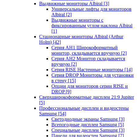
Выдвижные мониторы Albiral
[3]
Универсальные лифты для мониторов
Albiral
[2]
Выдвижные мониторы с
фиксированным углом наклона Albiral
[1]
Стационарные мониторы Albiral (Arthur
Holm)
[42]
Серия AH1 Широкоформатный
монитор, складывается вручную
[2]
Серия AH2 Монитор складывается
вручную
[2]
Серия RISE Настенные мониторы
[14]
Серия DROP Мониторы для установки
в стену
[15]
Опции для мониторов серии RISE и
DROP
[9]
Сверхширокоформатные дисплеи 21:9 Jupiter
[5]
Профессиональные дисплеи и видеостены
Samsung
[54]
Светодиодные экраны Samsung
[3]
Всепогодные дисплеи Samsung
[5]
Специальные дисплеи Samsung
[3]
Панели для видеостен Samsung
[7]