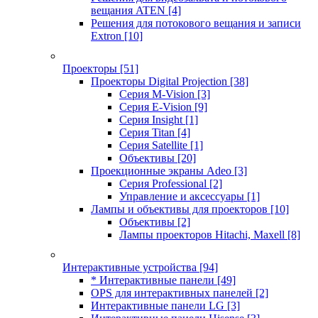
вещания ATEN
[4]
Решения для потокового вещания и записи
Extron
[10]
Проекторы
[51]
Проекторы Digital Projection
[38]
Серия M-Vision
[3]
Серия E-Vision
[9]
Серия Insight
[1]
Серия Titan
[4]
Серия Satellite
[1]
Объективы
[20]
Проекционные экраны Adeo
[3]
Серия Professional
[2]
Управление и аксессуары
[1]
Лампы и объективы для проекторов
[10]
Объективы
[2]
Лампы проекторов Hitachi, Maxell
[8]
Интерактивные устройства
[94]
* Интерактивные панели
[49]
OPS для интерактивных панелей
[2]
Интерактивные панели LG
[3]