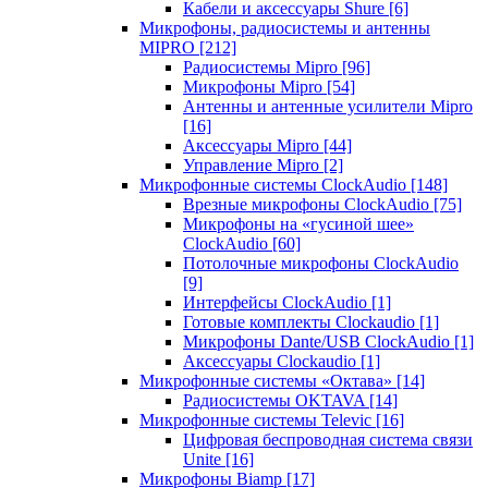
Кабели и аксессуары Shure
[6]
Микрофоны, радиосистемы и антенны
MIPRO
[212]
Радиосистемы Mipro
[96]
Микрофоны Mipro
[54]
Антенны и антенные усилители Mipro
[16]
Аксессуары Mipro
[44]
Управление Mipro
[2]
Микрофонные системы ClockAudio
[148]
Врезные микрофоны ClockAudio
[75]
Микрофоны на «гусиной шее»
ClockAudio
[60]
Потолочные микрофоны ClockAudio
[9]
Интерфейсы ClockAudio
[1]
Готовые комплекты Clockaudio
[1]
Микрофоны Dante/USB ClockAudio
[1]
Аксессуары Clockaudio
[1]
Микрофонные системы «Октава»
[14]
Радиосистемы OKTAVA
[14]
Микрофонные системы Televic
[16]
Цифровая беспроводная система связи
Unite
[16]
Микрофоны Biamp
[17]