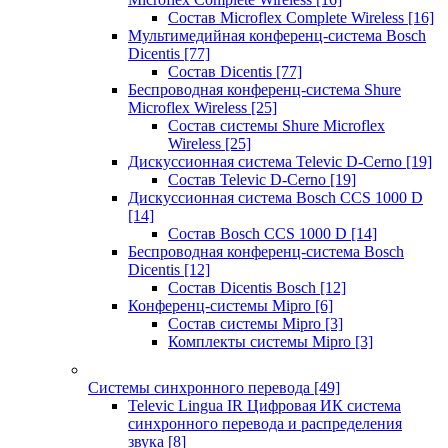
Состав Microflex Complete Wireless
[16]
Мультимедийная конференц-система Bosch
Dicentis
[77]
Состав Dicentis
[77]
Беспроводная конференц-система Shure
Microflex Wireless
[25]
Состав системы Shure Microflex
Wireless
[25]
Дискуссионная система Televic D-Cerno
[19]
Состав Televic D-Cerno
[19]
Дискуссионная система Bosch CCS 1000 D
[14]
Состав Bosch CCS 1000 D
[14]
Беспроводная конференц-система Bosch
Dicentis
[12]
Состав Dicentis Bosch
[12]
Конференц-системы Mipro
[6]
Состав системы Mipro
[3]
Комплекты системы Mipro
[3]
Системы синхронного перевода
[49]
Televic Lingua IR Цифровая ИК система
синхронного перевода и распределения
звука
[8]