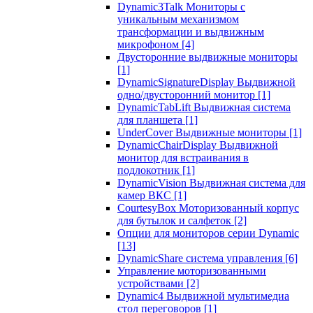
Dynamic3Talk Мониторы с
уникальным механизмом
трансформации и выдвижным
микрофоном
[4]
Двусторонние выдвижные мониторы
[1]
DynamicSignatureDisplay Выдвижной
одно/двусторонний монитор
[1]
DynamicTabLift Выдвижная система
для планшета
[1]
UnderCover Выдвижные мониторы
[1]
DynamicChairDisplay Выдвижной
монитор для встраивания в
подлокотник
[1]
DynamicVision Выдвижная система для
камер ВКС
[1]
CourtesyBox Моторизованный корпус
для бутылок и салфеток
[2]
Опции для мониторов серии Dynamic
[13]
DynamicShare система управления
[6]
Управление моторизованными
устройствами
[2]
Dynamic4 Выдвижной мультимедиа
стол переговоров
[1]