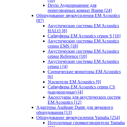
[16]
Devio Аудиорешение для
переговорных комнат Biamp
[24]
Оборудование звукоусиления EM Acoustics
[87]
Акустические системы EM Acoustics
HALO
[8]
Сабвуферы EM Acoustics серии S
[16]
Акустические системы EM Acoustics
серии EMS
[18]
Акустические системы EM Acoustics
серии Reference
[10]
Акустические системы EM Acoustics
серии i
[4]
Сценические мониторы EM Acoustics
[6]
Усилители EM Acoustics
[9]
Сабвуферы EM Acoustics серии CS
(кардиоидные)
[4]
Аксессуары для акустических систем
EM Acoustics
[12]
Адаптеры Audinate Dante для звукового
оборудования
[13]
Оборудование звукоусиления Yamaha
[254]
Потолочные громкоговорители Yamaha