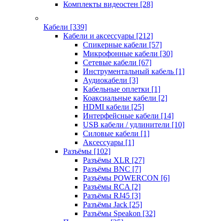
Комплекты видеостен
[28]
Кабели
[339]
Кабели и аксессуары
[212]
Спикерные кабели
[57]
Микрофонные кабели
[30]
Сетевые кабели
[67]
Инструментальный кабель
[1]
Аудиокабели
[3]
Кабельные оплетки
[1]
Коаксиальные кабели
[2]
HDMI кабели
[25]
Интерфейсные кабели
[14]
USB кабели / удлинители
[10]
Силовые кабели
[1]
Аксессуары
[1]
Разъёмы
[102]
Разъёмы XLR
[27]
Разъёмы BNC
[7]
Разъёмы POWERCON
[6]
Разъёмы RCA
[2]
Разъёмы RJ45
[3]
Разъёмы Jack
[25]
Разъёмы Speakon
[32]