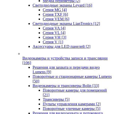
Медиа периметры
[2]
Светодиодные экраны Leyard
[16]
Серия MG
[4]
Серия TXF
[6]
Серия VEM
[6]
Светодиодные экраны LianTronics
[12]
Серия VA
[4]
Серия VL
[4]
Серия VH
[3]
Серия V
[1]
Аксессуары для LED панелей
[2]
Видеокамеры и устройства записи и трансляции
[106]
Решения для захвата и передачи видео
Lumens
[9]
Поворотные и стационарные камеры Lumens
[50]
Видеокамеры и трансиверы Bolin
[33]
Поворотные камеры для помещений
[21]
Трансиверы
[5]
Пульты управления камерами
[2]
Поворотные уличные камеры
[5]
Решения для видеозахвата и потокового