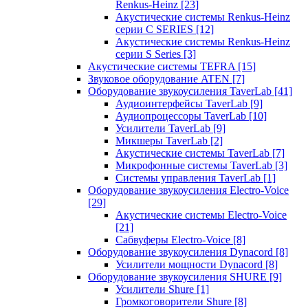
Renkus-Heinz
[23]
Акустические системы Renkus-Heinz
серии C SERIES
[12]
Акустические системы Renkus-Heinz
серии S Series
[3]
Акустические системы TEFRA
[15]
Звуковое оборудование ATEN
[7]
Оборудование звукоусиления TaverLab
[41]
Аудиоинтерфейсы TaverLab
[9]
Аудиопроцессоры TaverLab
[10]
Усилители TaverLab
[9]
Микшеры TaverLab
[2]
Акустические системы TaverLab
[7]
Микрофонные системы TaverLab
[3]
Системы управления TaverLab
[1]
Оборудование звукоусиления Electro-Voice
[29]
Акустические системы Electro-Voice
[21]
Сабвуферы Electro-Voice
[8]
Оборудование звукоусиления Dynacord
[8]
Усилители мощности Dynacord
[8]
Оборудование звукоусиления SHURE
[9]
Усилители Shure
[1]
Громкоговорители Shure
[8]