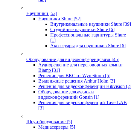
Наушники
[52]
Наушники Shure
[52]
Внутриканальные наушники Shure
[39]
Студийные наушники Shure
[6]
Профессиональные гарнитуры Shure
[1]
Аксессуары для наушников Shure
[6]
Оборудование для видеоконференцсвязи
[45]
Аудиорешение для переговорных комнат
Biamp
[31]
Решение для ВКС от WyreStorm
[5]
Выдвижные решения Arthur Holm
[3]
Решения для видеоконференций Hikvision
[2]
Оборудование для аудио- и
видеоконференций Gonsin
[1]
Решения для видеоконференций TaverLAB
[3]
Шоу-оборудование
[5]
Медиасерверы
[5]