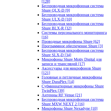
[128]
Беспроводная микрофонная система
Shure QLX-D
[9]
Беспроводная микрофонная система
Shure ULX-D
[10]
Беспроводная микрофонная система
Shure BLX-R
[32]
Системы персонального мониторинга
[16]
Проводные микрофоны Shure
[62]
Программное обеспечение Shure
[3]
Беспроводная микрофонная система
Shure SLX-D
[34]
Микрофоны Shure Motiv Digital для
записи и трансляций
[17]
Аксессуары для микрофонов Shure
[121]
Головные и петличные микрофоны
Shure DuraPlex
[14]
Субминиатюрные микрофоны Shure
TwinPlex
[39]
Антенны RF Venue
[21]
Беспроводная микрофонная система
Shure MXW NEXT 2
[16]
Микрофоны Shure Nexadyne
[10]