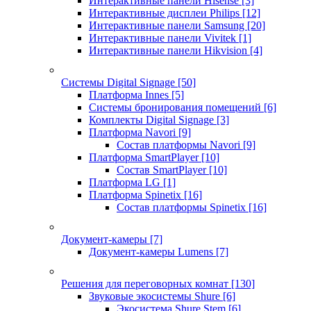
Интерактивные панели Hisense
[3]
Интерактивные дисплеи Philips
[12]
Интерактивные панели Samsung
[20]
Интерактивные панели Vivitek
[1]
Интерактивные панели Hikvision
[4]
Системы Digital Signage
[50]
Платформа Innes
[5]
Системы бронирования помещений
[6]
Комплекты Digital Signage
[3]
Платформа Navori
[9]
Состав платформы Navori
[9]
Платформа SmartPlayer
[10]
Состав SmartPlayer
[10]
Платформа LG
[1]
Платформа Spinetix
[16]
Состав платформы Spinetix
[16]
Документ-камеры
[7]
Документ-камеры Lumens
[7]
Решения для переговорных комнат
[130]
Звуковые экосистемы Shure
[6]
Экосистема Shure Stem
[6]