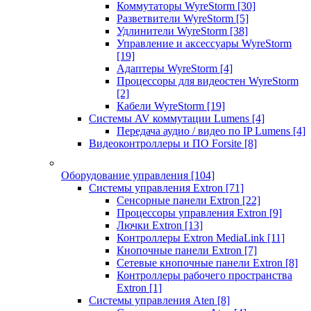
Коммутаторы WyreStorm
[30]
Разветвители WyreStorm
[5]
Удлинители WyreStorm
[38]
Управление и аксессуары WyreStorm
[19]
Адаптеры WyreStorm
[4]
Процессоры для видеостен WyreStorm
[2]
Кабели WyreStorm
[19]
Системы AV коммутации Lumens
[4]
Передача аудио / видео по IP Lumens
[4]
Видеоконтроллеры и ПО Forsite
[8]
Оборудование управления
[104]
Системы управления Extron
[71]
Сенсорные панели Extron
[22]
Процессоры управления Extron
[9]
Лючки Extron
[13]
Контроллеры Extron MediaLink
[11]
Кнопочные панели Extron
[7]
Сетевые кнопочные панели Extron
[8]
Контроллеры рабочего пространства
Extron
[1]
Системы управления Aten
[8]