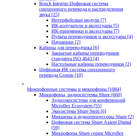
Bosch Integrus Цифровая система
синхронного перевода и распределения
звука
[25]
Интерфейсные модули
[7]
ИК-излучатели и аксессуары
[5]
ИК-приемники и аксессуары
[7]
Пульты переводчиков и аксессуары
[4]
Наушники
[2]
Кабины для переводчика
[6]
Закрытые кабины переводчиков
стандарта ISO 4043
[4]
Настольные кабины переводчиков
[2]
Цифровая ИК система синхронного
перевода Gonsin
[10]
Микрофонные системы и микрофоны
[1084]
Микрофоны, радиосистемы Shure
[660]
Аудиоэкосистема для конференций
Microflex Ecosystem
[55]
Экосистема Shure Stem
[6]
Микшеры и аудиопроцессоры Shure
[2]
Цифровая система Shure Axient Digital
[59]
Микрофоны Shure серии Microflex