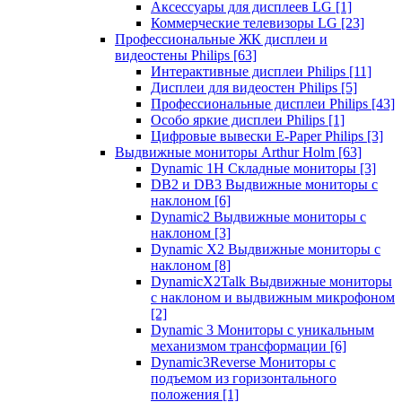
Аксессуары для дисплеев LG
[1]
Коммерческие телевизоры LG
[23]
Профессиональные ЖК дисплеи и
видеостены Philips
[63]
Интерактивные дисплеи Philips
[11]
Дисплеи для видеостен Philips
[5]
Профессиональные дисплеи Philips
[43]
Особо яркие дисплеи Philips
[1]
Цифровые вывески E-Paper Philips
[3]
Выдвижные мониторы Arthur Holm
[63]
Dynamic 1Н Складные мониторы
[3]
DB2 и DB3 Выдвижные мониторы с
наклоном
[6]
Dynamic2 Выдвижные мониторы с
наклоном
[3]
Dynamic X2 Выдвижные мониторы с
наклоном
[8]
DynamicX2Talk Выдвижные мониторы
с наклоном и выдвижным микрофоном
[2]
Dynamic 3 Мониторы с уникальным
механизмом трансформации
[6]
Dynamic3Reverse Мониторы с
подъемом из горизонтального
положения
[1]