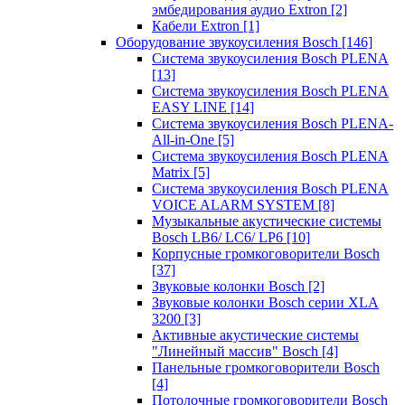
эмбедирования аудио Extron
[2]
Кабели Extron
[1]
Оборудование звукоусиления Bosch
[146]
Система звукоусиления Bosch PLENA
[13]
Система звукоусиления Bosch PLENA
EASY LINE
[14]
Система звукоусиления Bosch PLENA-
All-in-One
[5]
Система звукоусиления Bosch PLENA
Matrix
[5]
Система звукоусиления Bosch PLENA
VOICE ALARM SYSTEM
[8]
Музыкальные акустические системы
Bosch LB6/ LC6/ LP6
[10]
Корпусные громкоговорители Bosch
[37]
Звуковые колонки Bosch
[2]
Звуковые колонки Bosch серии XLA
3200
[3]
Активные акустические системы
"Линейный массив" Bosch
[4]
Панельные громкоговорители Bosch
[4]
Потолочные громкоговорители Bosch