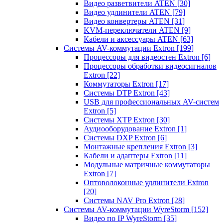
Видео разветвители ATEN
[30]
Видео удлинители ATEN
[79]
Видео конвертеры ATEN
[31]
KVM-переключатели ATEN
[9]
Кабели и аксессуары ATEN
[63]
Системы AV-коммутации Extron
[199]
Процессоры для видеостен Extron
[6]
Процессоры обработки видеосигналов
Extron
[22]
Коммутаторы Extron
[17]
Системы DTP Extron
[43]
USB для профессиональных AV-систем
Extron
[5]
Системы XTP Extron
[30]
Аудиооборудование Extron
[1]
Системы DXP Extron
[6]
Монтажные крепления Extron
[3]
Кабели и адаптеры Extron
[11]
Модульные матричные коммутаторы
Extron
[7]
Оптоволоконные удлинители Extron
[20]
Системы NAV Pro Extron
[28]
Системы AV-коммутации WyreStorm
[152]
Видео по IP WyreStorm
[35]