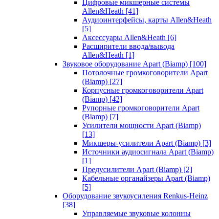
Цифровые микшерные системы
Allen&Heath
[41]
Аудиоинтерфейсы, карты Allen&Heath
[5]
Аксессуары Allen&Heath
[6]
Расширители ввода/вывода
Allen&Heath
[1]
Звуковое оборудование Apart (Biamp)
[100]
Потолочные громкоговорители Apart
(Biamp)
[27]
Корпусные громкоговорители Apart
(Biamp)
[42]
Рупорные громкоговорители Apart
(Biamp)
[7]
Усилители мощности Apart (Biamp)
[13]
Микшеры-усилители Apart (Biamp)
[3]
Источники аудиосигнала Apart (Biamp)
[1]
Предусилители Apart (Biamp)
[2]
Кабельные органайзеры Apart (Biamp)
[5]
Оборудование звукоусиления Renkus-Heinz
[38]
Управляемые звуковые колонны