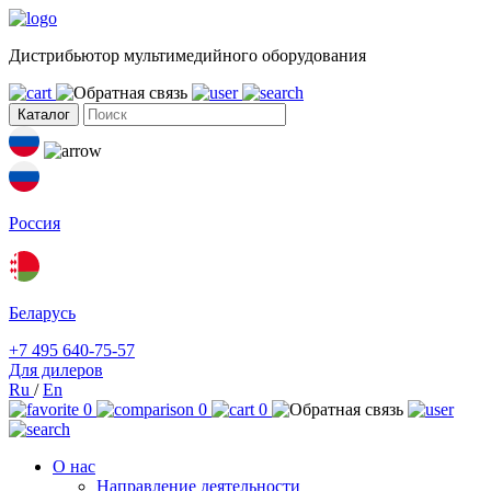
Дистрибьютор мультимедийного оборудования
Каталог
Россия
Беларусь
+7 495 640-75-57
Для дилеров
Ru
/
En
0
0
0
О нас
Направление деятельности