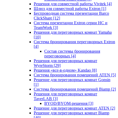
Решения для совместной работы Vivitek
[4]
Шлюз для совместной работы Extron
[1]
Беспроводная система презентации Barco
ClickShare
[12]
Система презентации Extron серии HC и
TeamWork
[3]
Решения для переговорных комнат Yamaha
[10]
Система бронирования переговорных Extron
[4]
Состав системы бронирования
переговорных
[4]
Решения для переговорных комнат
WyreStorm
[29]
Решения «все-в-одном» Kandao
[8]
Система бронирования помещений ATEN
[5]
Решение для переговорных комнат Gonsin
[1]
Система бронирования помещений Biamp
[2]
Решения для переговорных комнат
TaverLAB
[3]
BYOD/BYOM-решения
[3]
Решение для переговорных комнат ATEN
[2]
Решение для переговорных комнат Biamp
[40]