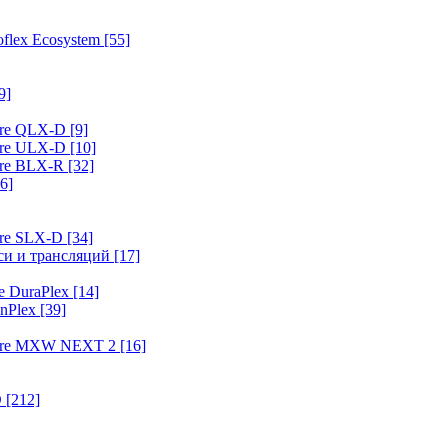
flex Ecosystem
[55]
9]
ure QLX-D
[9]
ure ULX-D
[10]
ure BLX-R
[32]
6]
ure SLX-D
[34]
иси и трансляций
[17]
e DuraPlex
[14]
nPlex
[39]
hure MXW NEXT 2
[16]
O
[212]