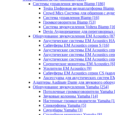
Системы управления звуком Biamp
[186]
Tesira Цифровая медиаплатформа Biamp
Crowd Mics Система для общения с ауд
Система управления Biamp
[16]
Громкоговорители Biamp
[53]
Система звукоусиления Voltera Biamp
[16
Devio Аудиорешение для переговорных
Оборудование звукоусиления EM Acoustics
[87
Акустические системы EM Acoustics 
Сабвуферы EM Acoustics серии S
[16]
Акустические системы EM Acoustics с
Акустические системы EM Acoustics сер
Акустические системы EM Acoustics сер
Сценические мониторы EM Acoustics
[6]
Усилители EM Acoustics
[9]
Сабвуферы EM Acoustics серии CS (кар
Аксессуары для акустических систем EM
Адаптеры Audinate Dante для звукового обор
Оборудование звукоусиления Yamaha
[254]
Потолочные громкоговорители Yamaha
Звуковые колонны Yamaha
[14]
Настенные громкоговорители Yamaha
[1
Спикерфоны Yamaha
[5]
Саундбары Yamaha
[3]
Студийные мониторы Yamaha
[8]