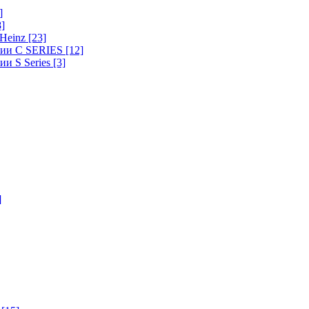
]
8]
-Heinz
[23]
ерии C SERIES
[12]
ии S Series
[3]
]