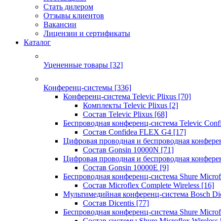
Стать дилером
Отзывы клиентов
Вакансии
Лицензии и сертификаты
Каталог
Уцененные товары
[32]
Конференц-системы
[336]
Конференц-система Televic Plixus
[70]
Комплекты Televic Plixus
[2]
Состав Televic Plixus
[68]
Беспроводная конференц-система Televic Con
Состав Confidea FLEX G4
[17]
Цифровая проводная и беспроводная конфере
Состав Gonsin 10000N
[71]
Цифровая проводная и беспроводная конфере
Состав Gonsin 10000E
[9]
Беспроводная конференц-система Shure Microfl
Состав Microflex Complete Wireless
[16]
Мультимедийная конференц-система Bosch Dic
Состав Dicentis
[77]
Беспроводная конференц-система Shure Microfl
Состав системы Shure Microflex Wireless