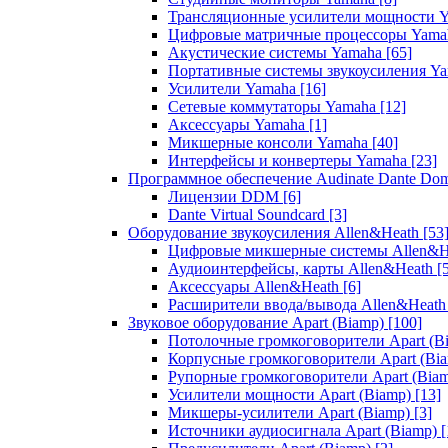
Трансляционные усилители мощности 
Цифровые матричные процессоры Yam
Акустические системы Yamaha
[65]
Портативные системы звукоусиления Y
Усилители Yamaha
[16]
Сетевые коммутаторы Yamaha
[12]
Аксессуары Yamaha
[1]
Микшерные консоли Yamaha
[40]
Интерфейсы и конвертеры Yamaha
[23]
Программное обеспечение Audinate Dante Do
Лицензии DDM
[6]
Dante Virtual Soundcard
[3]
Оборудование звукоусиления Allen&Heath
[53
Цифровые микшерные системы Allen&
Аудиоинтерфейсы, карты Allen&Heath
[
Аксессуары Allen&Heath
[6]
Расширители ввода/вывода Allen&Heat
Звуковое оборудование Apart (Biamp)
[100]
Потолочные громкоговорители Apart (B
Корпусные громкоговорители Apart (Bi
Рупорные громкоговорители Apart (Bia
Усилители мощности Apart (Biamp)
[13]
Микшеры-усилители Apart (Biamp)
[3]
Источники аудиосигнала Apart (Biamp)
[