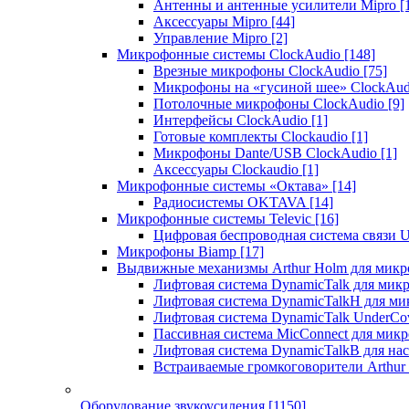
Антенны и антенные усилители Mipro
[
Аксессуары Mipro
[44]
Управление Mipro
[2]
Микрофонные системы ClockAudio
[148]
Врезные микрофоны ClockAudio
[75]
Микрофоны на «гусиной шее» ClockAu
Потолочные микрофоны ClockAudio
[9]
Интерфейсы ClockAudio
[1]
Готовые комплекты Clockaudio
[1]
Микрофоны Dante/USB ClockAudio
[1]
Аксессуары Clockaudio
[1]
Микрофонные системы «Октава»
[14]
Радиосистемы OKTAVA
[14]
Микрофонные системы Televic
[16]
Цифровая беспроводная система связи U
Микрофоны Biamp
[17]
Выдвижные механизмы Arthur Holm для микр
Лифтовая система DynamicTalk для ми
Лифтовая система DynamicTalkH для м
Лифтовая система DynamicTalk UnderCo
Пассивная система MicConnect для мик
Лифтовая система DynamicTalkB для на
Встраиваемые громкоговорители Arthu
Оборудование звукоусиления
[1150]