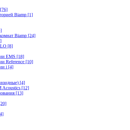
[76]
иторией Biamp
[1]
]
 комнат Biamp
[24]
]
HALO
[8]
ерии EMS
[18]
ии Reference
[10]
ии i
[4]
диоидные)
[4]
 Acoustics
[12]
удования
[13]
[20]
4]