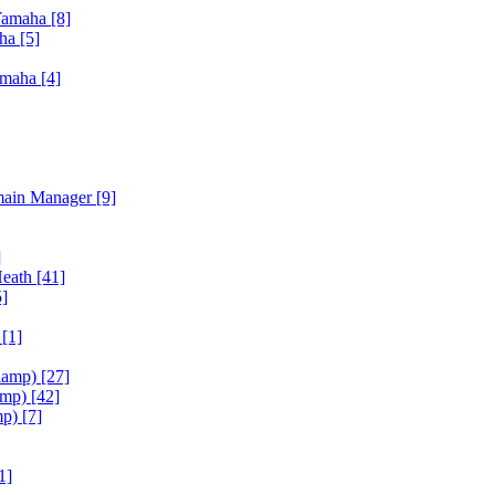
Yamaha
[8]
aha
[5]
amaha
[4]
main Manager
[9]
]
Heath
[41]
5]
h
[1]
iamp)
[27]
amp)
[42]
mp)
[7]
1]