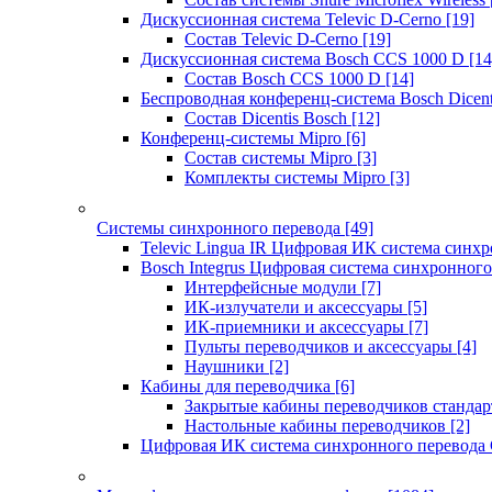
Дискуссионная система Televic D-Cerno
[19]
Состав Televic D-Cerno
[19]
Дискуссионная система Bosch CCS 1000 D
[14
Состав Bosch CCS 1000 D
[14]
Беспроводная конференц-система Bosch Dicen
Состав Dicentis Bosch
[12]
Конференц-системы Mipro
[6]
Состав системы Mipro
[3]
Комплекты системы Mipro
[3]
Системы синхронного перевода
[49]
Televic Lingua IR Цифровая ИК система синхр
Bosch Integrus Цифровая система синхронного
Интерфейсные модули
[7]
ИК-излучатели и аксессуары
[5]
ИК-приемники и аксессуары
[7]
Пульты переводчиков и аксессуары
[4]
Наушники
[2]
Кабины для переводчика
[6]
Закрытые кабины переводчиков стандар
Настольные кабины переводчиков
[2]
Цифровая ИК система синхронного перевода