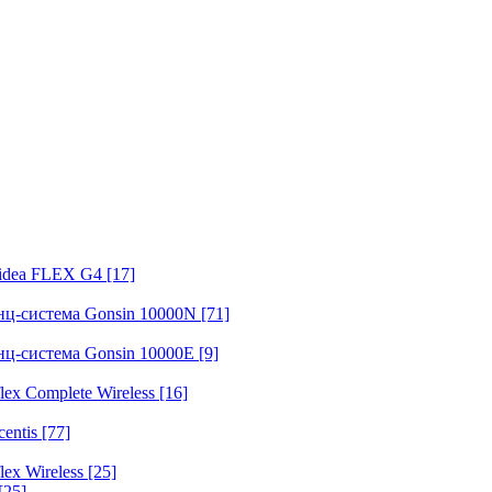
fidea FLEX G4
[17]
нц-система Gonsin 10000N
[71]
нц-система Gonsin 10000E
[9]
ex Complete Wireless
[16]
entis
[77]
ex Wireless
[25]
[25]