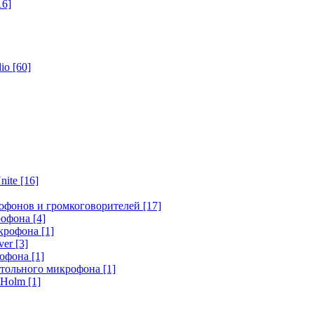
16]
dio
[60]
nite
[16]
офонов и громкоговорителей
[17]
крофона
[4]
икрофона
[1]
ver
[3]
рофона
[1]
стольного микрофона
[1]
r Holm
[1]