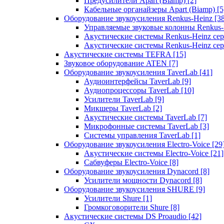
Предусилители Apart (Biamp)
[2]
Кабельные органайзеры Apart (Biamp)
[5
Оборудование звукоусиления Renkus-Heinz
[3
Управляемые звуковые колонны Renkus
Акустические системы Renkus-Heinz с
Акустические системы Renkus-Heinz сер
Акустические системы TEFRA
[15]
Звуковое оборудование ATEN
[7]
Оборудование звукоусиления TaverLab
[41]
Аудиоинтерфейсы TaverLab
[9]
Аудиопроцессоры TaverLab
[10]
Усилители TaverLab
[9]
Микшеры TaverLab
[2]
Акустические системы TaverLab
[7]
Микрофонные системы TaverLab
[3]
Системы управления TaverLab
[1]
Оборудование звукоусиления Electro-Voice
[29
Акустические системы Electro-Voice
[21]
Сабвуферы Electro-Voice
[8]
Оборудование звукоусиления Dynacord
[8]
Усилители мощности Dynacord
[8]
Оборудование звукоусиления SHURE
[9]
Усилители Shure
[1]
Громкоговорители Shure
[8]
Акустические системы DS Proaudio
[42]