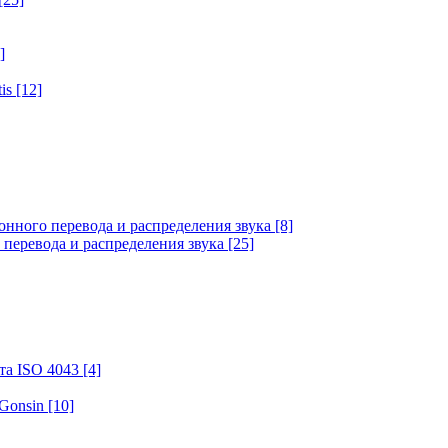
]
tis
[12]
онного перевода и распределения звука
[8]
 перевода и распределения звука
[25]
та ISO 4043
[4]
 Gonsin
[10]