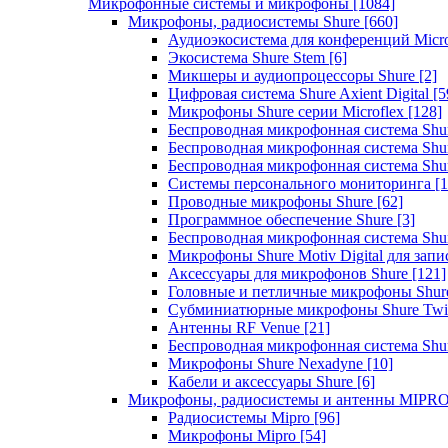
Микрофонные системы и микрофоны
[1084]
Микрофоны, радиосистемы Shure
[660]
Аудиоэкосистема для конференций Micro
Экосистема Shure Stem
[6]
Микшеры и аудиопроцессоры Shure
[2]
Цифровая система Shure Axient Digital
[5
Микрофоны Shure серии Microflex
[128]
Беспроводная микрофонная система Sh
Беспроводная микрофонная система Sh
Беспроводная микрофонная система Sh
Системы персонального мониторинга
[1
Проводные микрофоны Shure
[62]
Программное обеспечение Shure
[3]
Беспроводная микрофонная система Sh
Микрофоны Shure Motiv Digital для зап
Аксессуары для микрофонов Shure
[121]
Головные и петличные микрофоны Shur
Субминиатюрные микрофоны Shure Twi
Антенны RF Venue
[21]
Беспроводная микрофонная система S
Микрофоны Shure Nexadyne
[10]
Кабели и аксессуары Shure
[6]
Микрофоны, радиосистемы и антенны MIPR
Радиосистемы Mipro
[96]
Микрофоны Mipro
[54]