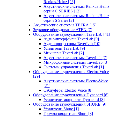
Renkus-Heinz
[23]
Акустические системы Renkus-Heinz
серии C SERIES
[12]
Акустические системы Renkus-Heinz
серии S Series
[3]
Акустические системы TEFRA
[15]
Звуковое оборудование ATEN
[7]
Оборудование звукоусиления TaverLab
[41]
Аудиоинтерфейсы TaverLab
[9]
Аудиопроцессоры TaverLab
[10]
Усилители TaverLab
[9]
Микшеры TaverLab
[2]
Акустические системы TaverLab
[7]
Микрофонные системы TaverLab
[3]
Системы управления TaverLab
[1]
Оборудование звукоусиления Electro-Voice
[29]
Акустические системы Electro-Voice
[21]
Сабвуферы Electro-Voice
[8]
Оборудование звукоусиления Dynacord
[8]
Усилители мощности Dynacord
[8]
Оборудование звукоусиления SHURE
[9]
Усилители Shure
[1]
Громкоговорители Shure
[8]