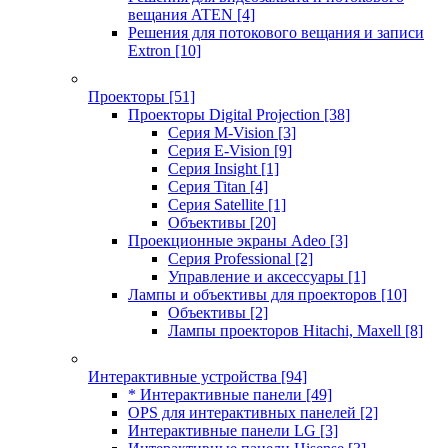
вещания ATEN
[4]
Решения для потокового вещания и записи
Extron
[10]
Проекторы
[51]
Проекторы Digital Projection
[38]
Серия M-Vision
[3]
Серия E-Vision
[9]
Серия Insight
[1]
Серия Titan
[4]
Серия Satellite
[1]
Объективы
[20]
Проекционные экраны Adeo
[3]
Серия Professional
[2]
Управление и аксессуары
[1]
Лампы и объективы для проекторов
[10]
Объективы
[2]
Лампы проекторов Hitachi, Maxell
[8]
Интерактивные устройства
[94]
* Интерактивные панели
[49]
OPS для интерактивных панелей
[2]
Интерактивные панели LG
[3]