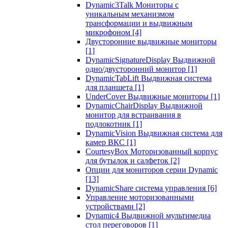
Dynamic3Talk Мониторы с
уникальным механизмом
трансформации и выдвижным
микрофоном
[4]
Двусторонние выдвижные мониторы
[1]
DynamicSignatureDisplay Выдвижной
одно/двусторонний монитор
[1]
DynamicTabLift Выдвижная система
для планшета
[1]
UnderCover Выдвижные мониторы
[1]
DynamicChairDisplay Выдвижной
монитор для встраивания в
подлокотник
[1]
DynamicVision Выдвижная система для
камер ВКС
[1]
CourtesyBox Моторизованный корпус
для бутылок и салфеток
[2]
Опции для мониторов серии Dynamic
[13]
DynamicShare система управления
[6]
Управление моторизованными
устройствами
[2]
Dynamic4 Выдвижной мультимедиа
стол переговоров
[1]