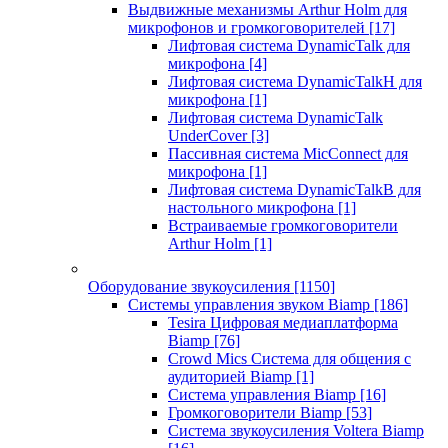
Выдвижные механизмы Arthur Holm для
микрофонов и громкоговорителей
[17]
Лифтовая система DynamicTalk для
микрофона
[4]
Лифтовая система DynamicTalkH для
микрофона
[1]
Лифтовая система DynamicTalk
UnderCover
[3]
Пассивная система MicConnect для
микрофона
[1]
Лифтовая система DynamicTalkB для
настольного микрофона
[1]
Встраиваемые громкоговорители
Arthur Holm
[1]
Оборудование звукоусиления
[1150]
Системы управления звуком Biamp
[186]
Tesira Цифровая медиаплатформа
Biamp
[76]
Crowd Mics Система для общения с
аудиторией Biamp
[1]
Система управления Biamp
[16]
Громкоговорители Biamp
[53]
Система звукоусиления Voltera Biamp