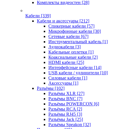
Комплекты видеостен
[28]
Кабели
[339]
Кабели и аксессуары
[212]
Спикерные кабели
[57]
Микрофонные кабели
[30]
Сетевые кабели
[67]
Инструментальный кабель
[1]
Аудиокабели
[3]
Кабельные оплетки
[1]
Коаксиальные кабели
[2]
HDMI кабели
[25]
Интерфейсные кабели
[14]
USB кабели / удлинители
[10]
Силовые кабели
[1]
Аксессуары
[1]
Разъёмы
[102]
Разъёмы XLR
[27]
Разъёмы BNC
[7]
Разъёмы POWERCON
[6]
Разъёмы RCA
[2]
Разъёмы RJ45
[3]
Разъёмы Jack
[25]
Разъёмы Speakon
[32]