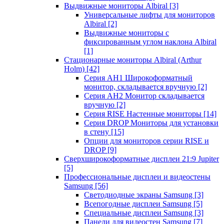
Выдвижные мониторы Albiral
[3]
Универсальные лифты для мониторов
Albiral
[2]
Выдвижные мониторы с
фиксированным углом наклона Albiral
[1]
Стационарные мониторы Albiral (Arthur
Holm)
[42]
Серия AH1 Широкоформатный
монитор, складывается вручную
[2]
Серия AH2 Монитор складывается
вручную
[2]
Серия RISE Настенные мониторы
[14]
Серия DROP Мониторы для установки
в стену
[15]
Опции для мониторов серии RISE и
DROP
[9]
Сверхширокоформатные дисплеи 21:9 Jupiter
[5]
Профессиональные дисплеи и видеостены
Samsung
[56]
Светодиодные экраны Samsung
[3]
Всепогодные дисплеи Samsung
[5]
Специальные дисплеи Samsung
[3]
Панели для видеостен Samsung
[7]