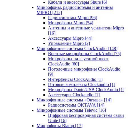
Кабели и аксессуары Shure
[6]
Микрофоны, радиосистемы и антенны
MIPRO
[212]
Радиосистемы Mipro
[96]
Микрофоны Mipro
[54]
Антенны и антенные усилители Mipro
[16]
Аксессуары Mipro
[44]
Управление Mipro
[2]
Микрофонные системы ClockAudio
[148]
Врезные микрофоны ClockAudio
[75]
Микрофоны на «гусиной шее»
ClockAudio
[60]
Потолочные микрофоны ClockAudio
[9]
Интерфейсы ClockAudio
[1]
Готовые комплекты Clockaudio
[1]
Микрофоны Dante/USB ClockAudio
[1]
Аксессуары Clockaudio
[1]
Микрофонные системы «Октава»
[14]
Радиосистемы OKTAVA
[14]
Микрофонные системы Televic
[16]
Цифровая беспроводная система связи
Unite
[16]
Микрофоны Biamp
[17]