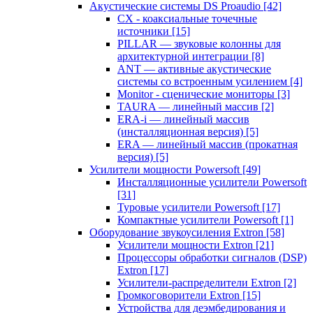
Акустические системы DS Proaudio
[42]
CX - коаксиальные точечные
источники
[15]
PILLAR — звуковые колонны для
архитектурной интеграции
[8]
ANT — активные акустические
системы со встроенным усилением
[4]
Monitor - сценические мониторы
[3]
TAURA — линейный массив
[2]
ERA-i — линейный массив
(инсталляционная версия)
[5]
ERA — линейный массив (прокатная
версия)
[5]
Усилители мощности Powersoft
[49]
Инсталляционные усилители Powersoft
[31]
Туровые усилители Powersoft
[17]
Компактные усилители Powersoft
[1]
Оборудование звукоусиления Extron
[58]
Усилители мощности Extron
[21]
Процессоры обработки сигналов (DSP)
Extron
[17]
Усилители-распределители Extron
[2]
Громкоговорители Extron
[15]
Устройства для деэмбедирования и