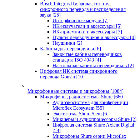
Bosch Integrus Цифровая система
синхронного перевода и распределения
звука
[25]
Интерфейсные модули
[7]
ИК-излучатели и аксессуары
[5]
ИК-приемники и аксессуары
[7]
Пульты переводчиков и аксессуары
[4]
Наушники
[2]
Кабины для переводчика
[6]
Закрытые кабины переводчиков
стандарта ISO 4043
[4]
Настольные кабины переводчиков
[2]
Цифровая ИК система синхронного
перевода Gonsin
[10]
Микрофонные системы и микрофоны
[1084]
Микрофоны, радиосистемы Shure
[660]
Аудиоэкосистема для конференций
Microflex Ecosystem
[55]
Экосистема Shure Stem
[6]
Микшеры и аудиопроцессоры Shure
[2]
Цифровая система Shure Axient Digital
[59]
Микрофоны Shure серии Microflex