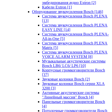
эмбедирования аудио Extron
[2]
Кабели Extron
[1]
Оборудование звукоусиления Bosch
[146]
Система звукоусиления Bosch PLENA
[13]
Система звукоусиления Bosch PLENA
EASY LINE
[14]
Система звукоусиления Bosch PLENA-
All-in-One
[5]
Система звукоусиления Bosch PLENA
Matrix
[5]
Система звукоусиления Bosch PLENA
VOICE ALARM SYSTEM
[8]
Музыкальные акустические системы
Bosch LB6/ LC6/ LP6
[10]
Корпусные громкоговорители Bosch
[37]
Звуковые колонки Bosch
[2]
Звуковые колонки Bosch серии XLA
3200
[3]
Активные акустические системы
"Линейный массив" Bosch
[4]
Панельные громкоговорители Bosch
[4]
Потолочные громкоговорители Bosch