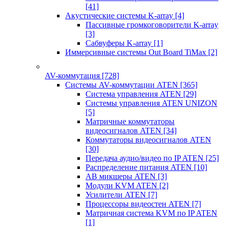
[41]
Акустические системы K-array
[4]
Пассивные громкоговорители K-array
[3]
Сабвуферы K-array
[1]
Иммерсивные системы Out Board TiMax
[2]
AV-коммутация
[728]
Системы AV-коммутации ATEN
[365]
Система управления ATEN
[29]
Системы управления ATEN UNIZON
[5]
Матричные коммутаторы
видеосигналов ATEN
[34]
Коммутаторы видеосигналов ATEN
[30]
Передача аудио/видео по IP ATEN
[25]
Распределение питания ATEN
[10]
АВ микшеры ATEN
[3]
Модули KVM ATEN
[2]
Усилители ATEN
[7]
Процессоры видеостен ATEN
[7]
Матричная система KVM по IP ATEN
[1]