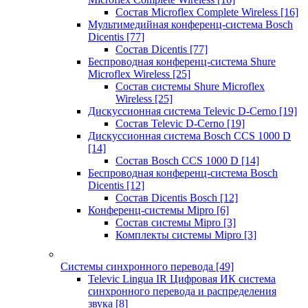
Состав Microflex Complete Wireless
[16]
Мультимедийная конференц-система Bosch
Dicentis
[77]
Состав Dicentis
[77]
Беспроводная конференц-система Shure
Microflex Wireless
[25]
Состав системы Shure Microflex
Wireless
[25]
Дискуссионная система Televic D-Cerno
[19]
Состав Televic D-Cerno
[19]
Дискуссионная система Bosch CCS 1000 D
[14]
Состав Bosch CCS 1000 D
[14]
Беспроводная конференц-система Bosch
Dicentis
[12]
Состав Dicentis Bosch
[12]
Конференц-системы Mipro
[6]
Состав системы Mipro
[3]
Комплекты системы Mipro
[3]
Системы синхронного перевода
[49]
Televic Lingua IR Цифровая ИК система
синхронного перевода и распределения
звука
[8]