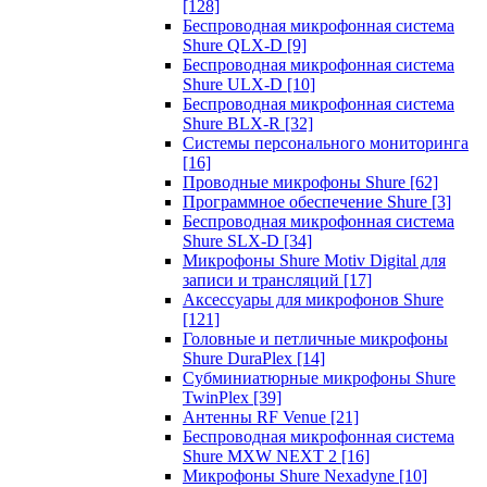
[128]
Беспроводная микрофонная система
Shure QLX-D
[9]
Беспроводная микрофонная система
Shure ULX-D
[10]
Беспроводная микрофонная система
Shure BLX-R
[32]
Системы персонального мониторинга
[16]
Проводные микрофоны Shure
[62]
Программное обеспечение Shure
[3]
Беспроводная микрофонная система
Shure SLX-D
[34]
Микрофоны Shure Motiv Digital для
записи и трансляций
[17]
Аксессуары для микрофонов Shure
[121]
Головные и петличные микрофоны
Shure DuraPlex
[14]
Субминиатюрные микрофоны Shure
TwinPlex
[39]
Антенны RF Venue
[21]
Беспроводная микрофонная система
Shure MXW NEXT 2
[16]
Микрофоны Shure Nexadyne
[10]