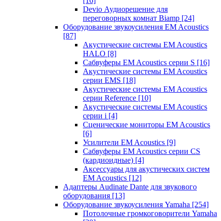
[16]
Devio Аудиорешение для
переговорных комнат Biamp
[24]
Оборудование звукоусиления EM Acoustics
[87]
Акустические системы EM Acoustics
HALO
[8]
Сабвуферы EM Acoustics серии S
[16]
Акустические системы EM Acoustics
серии EMS
[18]
Акустические системы EM Acoustics
серии Reference
[10]
Акустические системы EM Acoustics
серии i
[4]
Сценические мониторы EM Acoustics
[6]
Усилители EM Acoustics
[9]
Сабвуферы EM Acoustics серии CS
(кардиоидные)
[4]
Аксессуары для акустических систем
EM Acoustics
[12]
Адаптеры Audinate Dante для звукового
оборудования
[13]
Оборудование звукоусиления Yamaha
[254]
Потолочные громкоговорители Yamaha