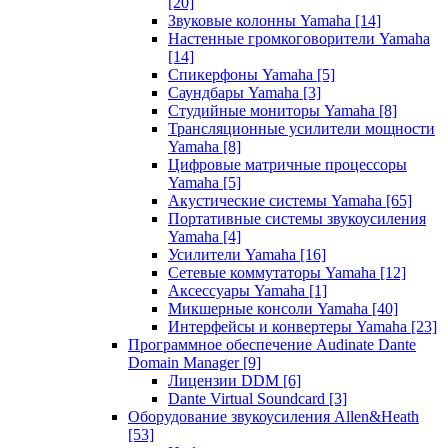
[20]
Звуковые колонны Yamaha
[14]
Настенные громкоговорители Yamaha
[14]
Спикерфоны Yamaha
[5]
Саундбары Yamaha
[3]
Студийные мониторы Yamaha
[8]
Трансляционные усилители мощности
Yamaha
[8]
Цифровые матричные процессоры
Yamaha
[5]
Акустические системы Yamaha
[65]
Портативные системы звукоусиления
Yamaha
[4]
Усилители Yamaha
[16]
Сетевые коммутаторы Yamaha
[12]
Аксессуары Yamaha
[1]
Микшерные консоли Yamaha
[40]
Интерфейсы и конвертеры Yamaha
[23]
Программное обеспечение Audinate Dante
Domain Manager
[9]
Лицензии DDM
[6]
Dante Virtual Soundcard
[3]
Оборудование звукоусиления Allen&Heath
[53]