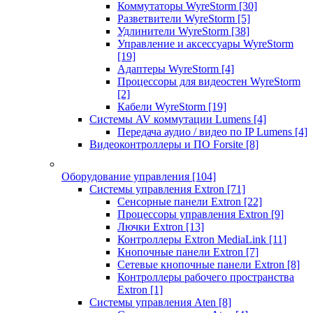
Коммутаторы WyreStorm
[30]
Разветвители WyreStorm
[5]
Удлинители WyreStorm
[38]
Управление и аксессуары WyreStorm
[19]
Адаптеры WyreStorm
[4]
Процессоры для видеостен WyreStorm
[2]
Кабели WyreStorm
[19]
Системы AV коммутации Lumens
[4]
Передача аудио / видео по IP Lumens
[4]
Видеоконтроллеры и ПО Forsite
[8]
Оборудование управления
[104]
Системы управления Extron
[71]
Сенсорные панели Extron
[22]
Процессоры управления Extron
[9]
Лючки Extron
[13]
Контроллеры Extron MediaLink
[11]
Кнопочные панели Extron
[7]
Сетевые кнопочные панели Extron
[8]
Контроллеры рабочего пространства
Extron
[1]
Системы управления Aten
[8]