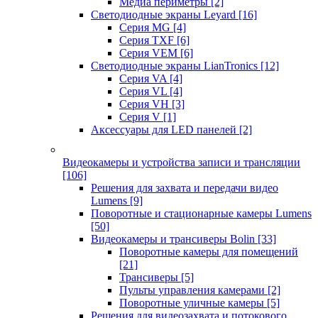
Медиа периметры
[2]
Светодиодные экраны Leyard
[16]
Серия MG
[4]
Серия TXF
[6]
Серия VEM
[6]
Светодиодные экраны LianTronics
[12]
Серия VA
[4]
Серия VL
[4]
Серия VH
[3]
Серия V
[1]
Аксессуары для LED панелей
[2]
Видеокамеры и устройства записи и трансляции
[106]
Решения для захвата и передачи видео
Lumens
[9]
Поворотные и стационарные камеры Lumens
[50]
Видеокамеры и трансиверы Bolin
[33]
Поворотные камеры для помещений
[21]
Трансиверы
[5]
Пульты управления камерами
[2]
Поворотные уличные камеры
[5]
Решения для видеозахвата и потокового