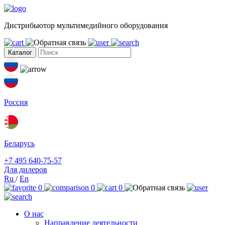
Дистрибьютор мультимедийного оборудования
Каталог
Россия
Беларусь
+7 495 640-75-57
Для дилеров
Ru
/
En
0
0
0
О нас
Направление деятельности