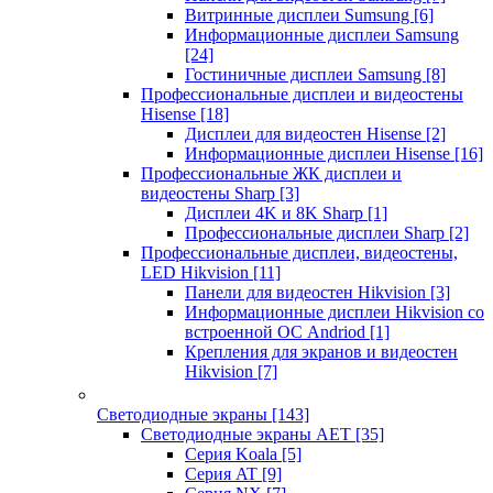
Витринные дисплеи Sumsung
[6]
Информационные дисплеи Samsung
[24]
Гостиничные дисплеи Samsung
[8]
Профессиональные дисплеи и видеостены
Hisense
[18]
Дисплеи для видеостен Hisense
[2]
Информационные дисплеи Hisense
[16]
Профессиональные ЖК дисплеи и
видеостены Sharp
[3]
Дисплеи 4K и 8K Sharp
[1]
Профессиональные дисплеи Sharp
[2]
Профессиональные дисплеи, видеостены,
LED Hikvision
[11]
Панели для видеостен Hikvision
[3]
Информационные дисплеи Hikvision со
встроенной ОС Andriod
[1]
Крепления для экранов и видеостен
Hikvision
[7]
Светодиодные экраны
[143]
Светодиодные экраны AET
[35]
Cерия Koala
[5]
Серия AT
[9]