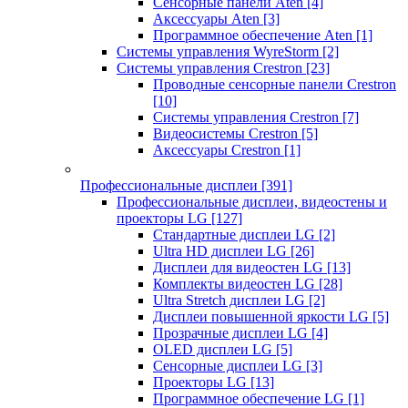
Сенсорные панели Aten
[4]
Аксессуары Aten
[3]
Программное обеспечение Aten
[1]
Системы управления WyreStorm
[2]
Системы управления Crestron
[23]
Проводные сенсорные панели Crestron
[10]
Системы управления Crestron
[7]
Видеосистемы Crestron
[5]
Аксессуары Crestron
[1]
Профессиональные дисплеи
[391]
Профессиональные дисплеи, видеостены и
проекторы LG
[127]
Стандартные дисплеи LG
[2]
Ultra HD дисплеи LG
[26]
Дисплеи для видеостен LG
[13]
Комплекты видеостен LG
[28]
Ultra Stretch дисплеи LG
[2]
Дисплеи повышенной яркости LG
[5]
Прозрачные дисплеи LG
[4]
OLED дисплеи LG
[5]
Сенсорные дисплеи LG
[3]
Проекторы LG
[13]
Программное обеспечение LG
[1]