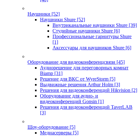
Наушники
[52]
Наушники Shure
[52]
Внутриканальные наушники Shure
[39]
Студийные наушники Shure
[6]
Профессиональные гарнитуры Shure
[1]
Аксессуары для наушников Shure
[6]
Оборудование для видеоконференцсвязи
[45]
Аудиорешение для переговорных комнат
Biamp
[31]
Решение для ВКС от WyreStorm
[5]
Выдвижные решения Arthur Holm
[3]
Решения для видеоконференций Hikvision
[2]
Оборудование для аудио- и
видеоконференций Gonsin
[1]
Решения для видеоконференций TaverLAB
[3]
Шоу-оборудование
[5]
Медиасерверы
[5]