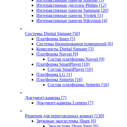
Интерактивные панели Hisense
[3]
Интерактивные дисплеи Philips
[12]
Интерактивные панели Samsung
[20]
Интерактивные панели Vivitek
[1]
Интерактивные панели Hikvision
[4]
Системы Digital Signage
[50]
Платформа Innes
[5]
Системы бронирования помещений
[6]
Комплекты Digital Signage
[3]
Платформа Navori
[9]
Состав платформы Navori
[9]
Платформа SmartPlayer
[10]
Состав SmartPlayer
[10]
Платформа LG
[1]
Платформа Spinetix
[16]
Состав платформы Spinetix
[16]
Документ-камеры
[7]
Документ-камеры Lumens
[7]
Решения для переговорных комнат
[130]
Звуковые экосистемы Shure
[6]
Экосистема Shure Stem
[6]