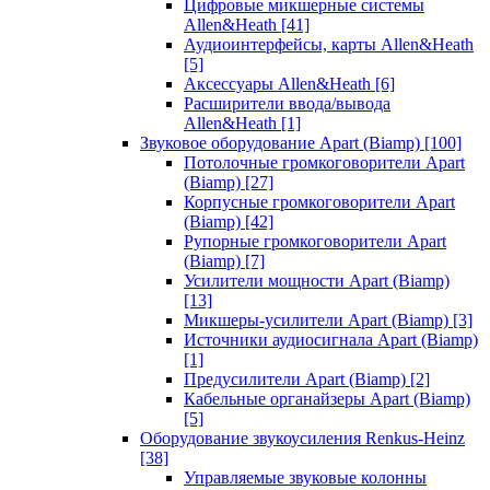
Цифровые микшерные системы
Allen&Heath
[41]
Аудиоинтерфейсы, карты Allen&Heath
[5]
Аксессуары Allen&Heath
[6]
Расширители ввода/вывода
Allen&Heath
[1]
Звуковое оборудование Apart (Biamp)
[100]
Потолочные громкоговорители Apart
(Biamp)
[27]
Корпусные громкоговорители Apart
(Biamp)
[42]
Рупорные громкоговорители Apart
(Biamp)
[7]
Усилители мощности Apart (Biamp)
[13]
Микшеры-усилители Apart (Biamp)
[3]
Источники аудиосигнала Apart (Biamp)
[1]
Предусилители Apart (Biamp)
[2]
Кабельные органайзеры Apart (Biamp)
[5]
Оборудование звукоусиления Renkus-Heinz
[38]
Управляемые звуковые колонны