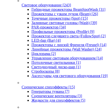
Световое оборудование
[243]
Гибридные прожекторы BeamSpotWash
[31]
Прожекторы с узким лучом (Beam)
[26]
Точечные прожекторы (Spot)
[15]
Заливные световые головы (Wash)
[39]
PAR-прожектор
[34]
Профильные прожекторы (Profile)
[9]
Прожектор следящего света (FollowSpot)
[2]
LED-бар (Bar)
[4]
Прожекторы с линзой Френеля (Fresnel)
[14]
Линейные прожекторы (Wall Washer)
[24]
Циклорама
[2]
Управление световым оборудованием
[14]
Потолочные светильники
[1]
Светодиодный диско-шар
[1]
Стробоскопы
[8]
Аксессуары для светового оборудования
[19]
Сценические спецэффекты
[15]
Генераторы тумана
[7]
Сценические вентиляторы
[3]
Жидкости для спецэффектов
[5]