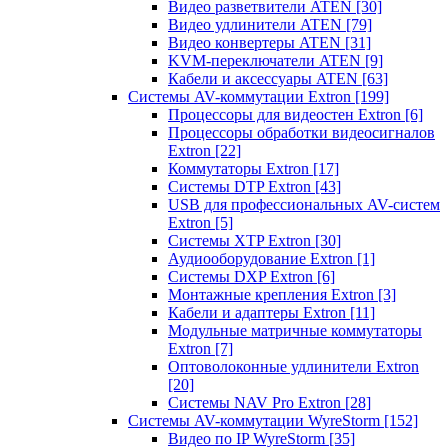
Видео разветвители ATEN
[30]
Видео удлинители ATEN
[79]
Видео конвертеры ATEN
[31]
KVM-переключатели ATEN
[9]
Кабели и аксессуары ATEN
[63]
Системы AV-коммутации Extron
[199]
Процессоры для видеостен Extron
[6]
Процессоры обработки видеосигналов
Extron
[22]
Коммутаторы Extron
[17]
Системы DTP Extron
[43]
USB для профессиональных AV-систем
Extron
[5]
Системы XTP Extron
[30]
Аудиооборудование Extron
[1]
Системы DXP Extron
[6]
Монтажные крепления Extron
[3]
Кабели и адаптеры Extron
[11]
Модульные матричные коммутаторы
Extron
[7]
Оптоволоконные удлинители Extron
[20]
Системы NAV Pro Extron
[28]
Системы AV-коммутации WyreStorm
[152]
Видео по IP WyreStorm
[35]