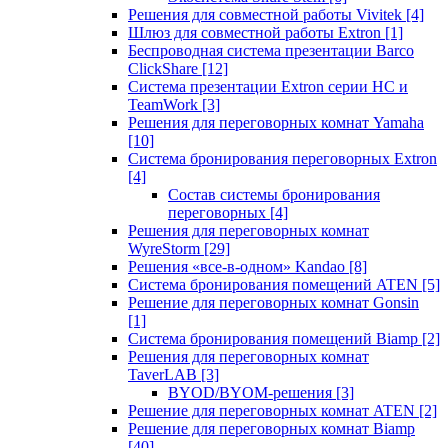
Решения для совместной работы Vivitek
[4]
Шлюз для совместной работы Extron
[1]
Беспроводная система презентации Barco
ClickShare
[12]
Система презентации Extron серии HC и
TeamWork
[3]
Решения для переговорных комнат Yamaha
[10]
Система бронирования переговорных Extron
[4]
Состав системы бронирования
переговорных
[4]
Решения для переговорных комнат
WyreStorm
[29]
Решения «все-в-одном» Kandao
[8]
Система бронирования помещений ATEN
[5]
Решение для переговорных комнат Gonsin
[1]
Система бронирования помещений Biamp
[2]
Решения для переговорных комнат
TaverLAB
[3]
BYOD/BYOM-решения
[3]
Решение для переговорных комнат ATEN
[2]
Решение для переговорных комнат Biamp
[40]