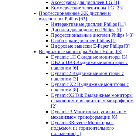
Аксессуары для дисплеев LG
[1]
Коммерческие телевизоры LG
[23]
Профессиональные ЖК дисплеи и
видеостены Philips
[63]
Интерактивные дисплеи Philips
[11]
Дисплеи для видеостен Philips
[5]
Профессиональные дисплеи Philips
[43]
Особо яркие дисплеи Philips
[1]
Цифровые вывески E-Paper Philips
[3]
Выдвижные мониторы Arthur Holm
[63]
Dynamic 1Н Складные мониторы
[3]
DB2 и DB3 Выдвижные мониторы с
наклоном
[6]
Dynamic2 Выдвижные мониторы с
наклоном
[3]
Dynamic X2 Выдвижные мониторы с
наклоном
[8]
DynamicX2Talk Выдвижные мониторы
с наклоном и выдвижным микрофоном
[2]
Dynamic 3 Мониторы с уникальным
механизмом трансформации
[6]
Dynamic3Reverse Мониторы с
подъемом из горизонтального
положения
[1]