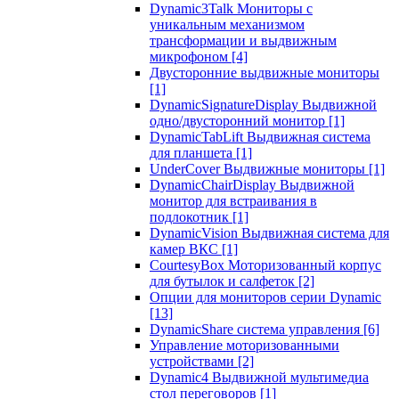
Dynamic3Talk Мониторы с
уникальным механизмом
трансформации и выдвижным
микрофоном
[4]
Двусторонние выдвижные мониторы
[1]
DynamicSignatureDisplay Выдвижной
одно/двусторонний монитор
[1]
DynamicTabLift Выдвижная система
для планшета
[1]
UnderCover Выдвижные мониторы
[1]
DynamicChairDisplay Выдвижной
монитор для встраивания в
подлокотник
[1]
DynamicVision Выдвижная система для
камер ВКС
[1]
CourtesyBox Моторизованный корпус
для бутылок и салфеток
[2]
Опции для мониторов серии Dynamic
[13]
DynamicShare система управления
[6]
Управление моторизованными
устройствами
[2]
Dynamic4 Выдвижной мультимедиа
стол переговоров
[1]