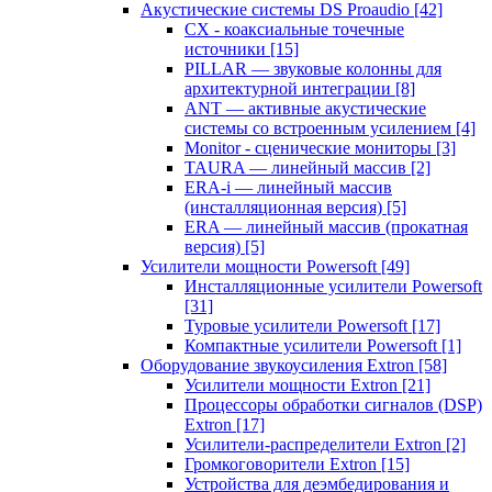
Акустические системы DS Proaudio
[42]
CX - коаксиальные точечные
источники
[15]
PILLAR — звуковые колонны для
архитектурной интеграции
[8]
ANT — активные акустические
системы со встроенным усилением
[4]
Monitor - сценические мониторы
[3]
TAURA — линейный массив
[2]
ERA-i — линейный массив
(инсталляционная версия)
[5]
ERA — линейный массив (прокатная
версия)
[5]
Усилители мощности Powersoft
[49]
Инсталляционные усилители Powersoft
[31]
Туровые усилители Powersoft
[17]
Компактные усилители Powersoft
[1]
Оборудование звукоусиления Extron
[58]
Усилители мощности Extron
[21]
Процессоры обработки сигналов (DSP)
Extron
[17]
Усилители-распределители Extron
[2]
Громкоговорители Extron
[15]
Устройства для деэмбедирования и