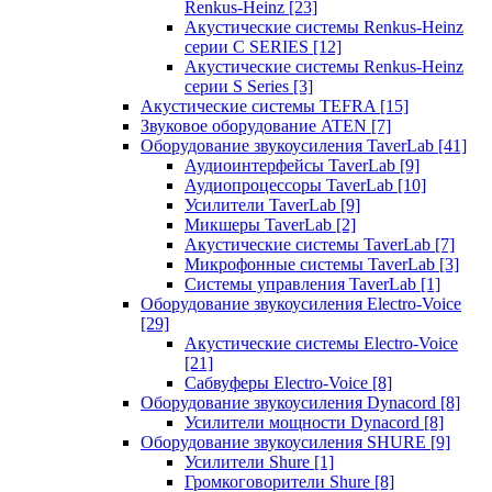
Renkus-Heinz
[23]
Акустические системы Renkus-Heinz
серии C SERIES
[12]
Акустические системы Renkus-Heinz
серии S Series
[3]
Акустические системы TEFRA
[15]
Звуковое оборудование ATEN
[7]
Оборудование звукоусиления TaverLab
[41]
Аудиоинтерфейсы TaverLab
[9]
Аудиопроцессоры TaverLab
[10]
Усилители TaverLab
[9]
Микшеры TaverLab
[2]
Акустические системы TaverLab
[7]
Микрофонные системы TaverLab
[3]
Системы управления TaverLab
[1]
Оборудование звукоусиления Electro-Voice
[29]
Акустические системы Electro-Voice
[21]
Сабвуферы Electro-Voice
[8]
Оборудование звукоусиления Dynacord
[8]
Усилители мощности Dynacord
[8]
Оборудование звукоусиления SHURE
[9]
Усилители Shure
[1]
Громкоговорители Shure
[8]