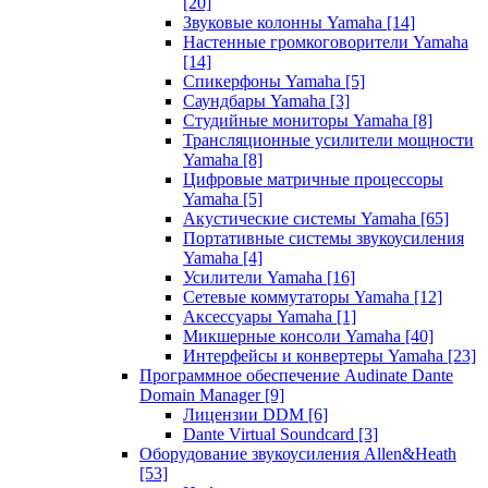
[20]
Звуковые колонны Yamaha
[14]
Настенные громкоговорители Yamaha
[14]
Спикерфоны Yamaha
[5]
Саундбары Yamaha
[3]
Студийные мониторы Yamaha
[8]
Трансляционные усилители мощности
Yamaha
[8]
Цифровые матричные процессоры
Yamaha
[5]
Акустические системы Yamaha
[65]
Портативные системы звукоусиления
Yamaha
[4]
Усилители Yamaha
[16]
Сетевые коммутаторы Yamaha
[12]
Аксессуары Yamaha
[1]
Микшерные консоли Yamaha
[40]
Интерфейсы и конвертеры Yamaha
[23]
Программное обеспечение Audinate Dante
Domain Manager
[9]
Лицензии DDM
[6]
Dante Virtual Soundcard
[3]
Оборудование звукоусиления Allen&Heath
[53]