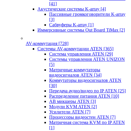
[41]
Акустические системы K-array
[4]
Пассивные громкоговорители K-array
[3]
Сабвуферы K-array
[1]
Иммерсивные системы Out Board TiMax
[2]
AV-коммутация
[728]
Системы AV-коммутации ATEN
[365]
Система управления ATEN
[29]
Системы управления ATEN UNIZON
[5]
Матричные коммутаторы
видеосигналов ATEN
[34]
Коммутаторы видеосигналов ATEN
[30]
Передача аудио/видео по IP ATEN
[25]
Распределение питания ATEN
[10]
АВ микшеры ATEN
[3]
Модули KVM ATEN
[2]
Усилители ATEN
[7]
Процессоры видеостен ATEN
[7]
Матричная система KVM по IP ATEN
[1]