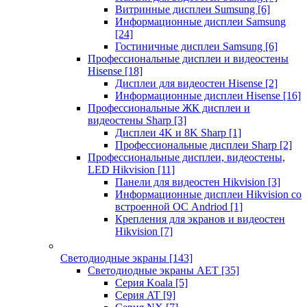
Витринные дисплеи Sumsung
[6]
Информационные дисплеи Samsung
[24]
Гостиничные дисплеи Samsung
[6]
Профессиональные дисплеи и видеостены
Hisense
[18]
Дисплеи для видеостен Hisense
[2]
Информационные дисплеи Hisense
[16]
Профессиональные ЖК дисплеи и
видеостены Sharp
[3]
Дисплеи 4K и 8K Sharp
[1]
Профессиональные дисплеи Sharp
[2]
Профессиональные дисплеи, видеостены,
LED Hikvision
[11]
Панели для видеостен Hikvision
[3]
Информационные дисплеи Hikvision со
встроенной ОС Andriod
[1]
Крепления для экранов и видеостен
Hikvision
[7]
Светодиодные экраны
[143]
Светодиодные экраны AET
[35]
Cерия Koala
[5]
Серия AT
[9]