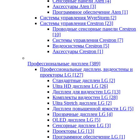
Сенсорные панели Aten
[4]
Аксессуары Aten
[3]
Программное обеспечение Aten
[1]
Системы управления WyreStorm
[2]
Системы управления Crestron
[23]
Проводные сенсорные панели Crestron
[10]
Системы управления Crestron
[7]
Видеосистемы Crestron
[5]
Аксессуары Crestron
[1]
Профессиональные дисплеи
[389]
Профессиональные дисплеи, видеостены и
проекторы LG
[127]
Стандартные дисплеи LG
[2]
Ultra HD дисплеи LG
[26]
Дисплеи для видеостен LG
[13]
Комплекты видеостен LG
[28]
Ultra Stretch дисплеи LG
[2]
Дисплеи повышенной яркости LG
[5]
Прозрачные дисплеи LG
[4]
OLED дисплеи LG
[5]
Сенсорные дисплеи LG
[3]
Проекторы LG
[13]
Программное обеспечение LG
[1]