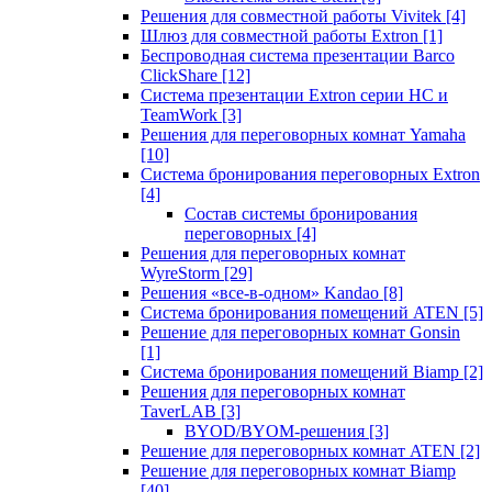
Решения для совместной работы Vivitek
[4]
Шлюз для совместной работы Extron
[1]
Беспроводная система презентации Barco
ClickShare
[12]
Система презентации Extron серии HC и
TeamWork
[3]
Решения для переговорных комнат Yamaha
[10]
Система бронирования переговорных Extron
[4]
Состав системы бронирования
переговорных
[4]
Решения для переговорных комнат
WyreStorm
[29]
Решения «все-в-одном» Kandao
[8]
Система бронирования помещений ATEN
[5]
Решение для переговорных комнат Gonsin
[1]
Система бронирования помещений Biamp
[2]
Решения для переговорных комнат
TaverLAB
[3]
BYOD/BYOM-решения
[3]
Решение для переговорных комнат ATEN
[2]
Решение для переговорных комнат Biamp
[40]