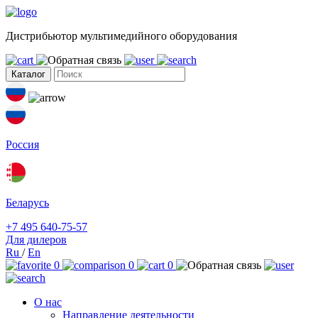
Дистрибьютор мультимедийного оборудования
Каталог
Россия
Беларусь
+7 495 640-75-57
Для дилеров
Ru
/
En
0
0
0
О нас
Направление деятельности