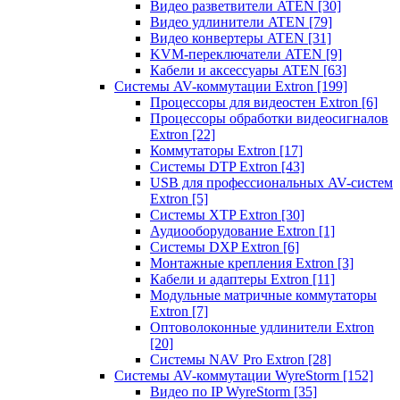
Видео разветвители ATEN
[30]
Видео удлинители ATEN
[79]
Видео конвертеры ATEN
[31]
KVM-переключатели ATEN
[9]
Кабели и аксессуары ATEN
[63]
Системы AV-коммутации Extron
[199]
Процессоры для видеостен Extron
[6]
Процессоры обработки видеосигналов
Extron
[22]
Коммутаторы Extron
[17]
Системы DTP Extron
[43]
USB для профессиональных AV-систем
Extron
[5]
Системы XTP Extron
[30]
Аудиооборудование Extron
[1]
Системы DXP Extron
[6]
Монтажные крепления Extron
[3]
Кабели и адаптеры Extron
[11]
Модульные матричные коммутаторы
Extron
[7]
Оптоволоконные удлинители Extron
[20]
Системы NAV Pro Extron
[28]
Системы AV-коммутации WyreStorm
[152]
Видео по IP WyreStorm
[35]