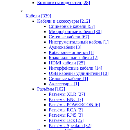
Комплекты видеостен
[28]
Кабели
[339]
Кабели и аксессуары
[212]
Спикерные кабели
[57]
Микрофонные кабели
[30]
Сетевые кабели
[67]
Инструментальный кабель
[1]
Аудиокабели
[3]
Кабельные оплетки
[1]
Коаксиальные кабели
[2]
HDMI кабели
[25]
Интерфейсные кабели
[14]
USB кабели / удлинители
[10]
Силовые кабели
[1]
Аксессуары
[1]
Разъёмы
[102]
Разъёмы XLR
[27]
Разъёмы BNC
[7]
Разъёмы POWERCON
[6]
Разъёмы RCA
[2]
Разъёмы RJ45
[3]
Разъёмы Jack
[25]
Разъёмы Speakon
[32]