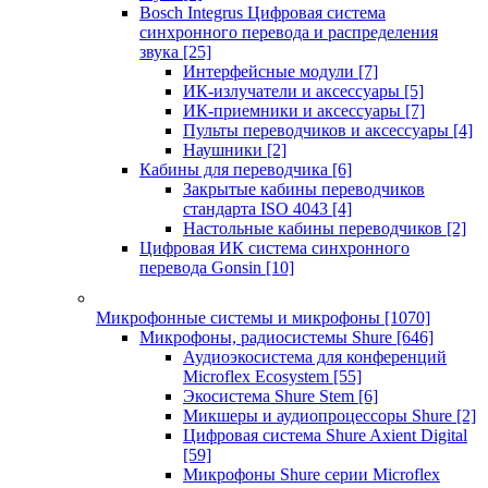
Bosch Integrus Цифровая система
синхронного перевода и распределения
звука
[25]
Интерфейсные модули
[7]
ИК-излучатели и аксессуары
[5]
ИК-приемники и аксессуары
[7]
Пульты переводчиков и аксессуары
[4]
Наушники
[2]
Кабины для переводчика
[6]
Закрытые кабины переводчиков
стандарта ISO 4043
[4]
Настольные кабины переводчиков
[2]
Цифровая ИК система синхронного
перевода Gonsin
[10]
Микрофонные системы и микрофоны
[1070]
Микрофоны, радиосистемы Shure
[646]
Аудиоэкосистема для конференций
Microflex Ecosystem
[55]
Экосистема Shure Stem
[6]
Микшеры и аудиопроцессоры Shure
[2]
Цифровая система Shure Axient Digital
[59]
Микрофоны Shure серии Microflex