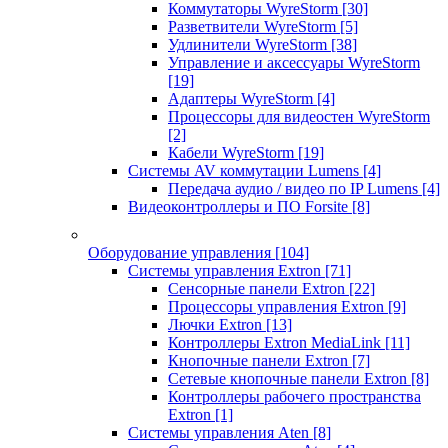
Коммутаторы WyreStorm
[30]
Разветвители WyreStorm
[5]
Удлинители WyreStorm
[38]
Управление и аксессуары WyreStorm
[19]
Адаптеры WyreStorm
[4]
Процессоры для видеостен WyreStorm
[2]
Кабели WyreStorm
[19]
Системы AV коммутации Lumens
[4]
Передача аудио / видео по IP Lumens
[4]
Видеоконтроллеры и ПО Forsite
[8]
Оборудование управления
[104]
Системы управления Extron
[71]
Сенсорные панели Extron
[22]
Процессоры управления Extron
[9]
Лючки Extron
[13]
Контроллеры Extron MediaLink
[11]
Кнопочные панели Extron
[7]
Сетевые кнопочные панели Extron
[8]
Контроллеры рабочего пространства
Extron
[1]
Системы управления Aten
[8]