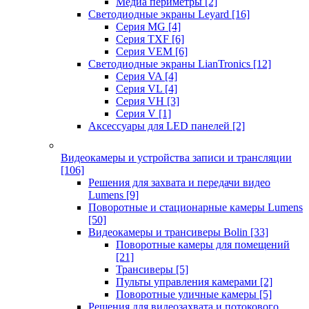
Медиа периметры
[2]
Светодиодные экраны Leyard
[16]
Серия MG
[4]
Серия TXF
[6]
Серия VEM
[6]
Светодиодные экраны LianTronics
[12]
Серия VA
[4]
Серия VL
[4]
Серия VH
[3]
Серия V
[1]
Аксессуары для LED панелей
[2]
Видеокамеры и устройства записи и трансляции
[106]
Решения для захвата и передачи видео
Lumens
[9]
Поворотные и стационарные камеры Lumens
[50]
Видеокамеры и трансиверы Bolin
[33]
Поворотные камеры для помещений
[21]
Трансиверы
[5]
Пульты управления камерами
[2]
Поворотные уличные камеры
[5]
Решения для видеозахвата и потокового