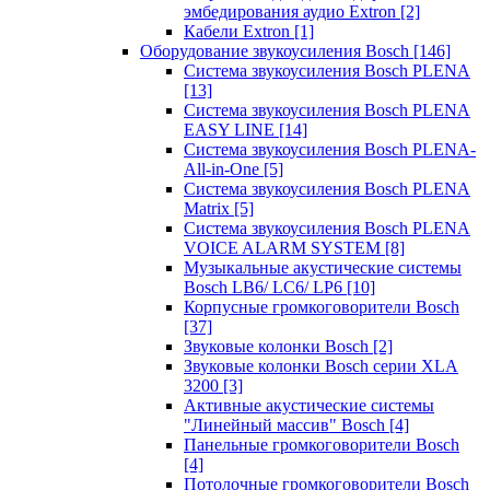
эмбедирования аудио Extron
[2]
Кабели Extron
[1]
Оборудование звукоусиления Bosch
[146]
Система звукоусиления Bosch PLENA
[13]
Система звукоусиления Bosch PLENA
EASY LINE
[14]
Система звукоусиления Bosch PLENA-
All-in-One
[5]
Система звукоусиления Bosch PLENA
Matrix
[5]
Система звукоусиления Bosch PLENA
VOICE ALARM SYSTEM
[8]
Музыкальные акустические системы
Bosch LB6/ LC6/ LP6
[10]
Корпусные громкоговорители Bosch
[37]
Звуковые колонки Bosch
[2]
Звуковые колонки Bosch серии XLA
3200
[3]
Активные акустические системы
"Линейный массив" Bosch
[4]
Панельные громкоговорители Bosch
[4]
Потолочные громкоговорители Bosch