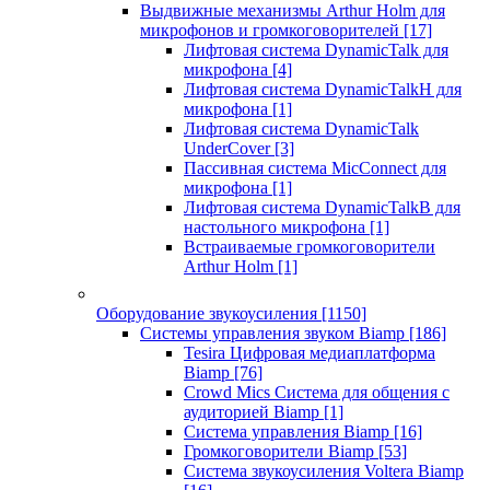
Выдвижные механизмы Arthur Holm для
микрофонов и громкоговорителей
[17]
Лифтовая система DynamicTalk для
микрофона
[4]
Лифтовая система DynamicTalkH для
микрофона
[1]
Лифтовая система DynamicTalk
UnderCover
[3]
Пассивная система MicConnect для
микрофона
[1]
Лифтовая система DynamicTalkB для
настольного микрофона
[1]
Встраиваемые громкоговорители
Arthur Holm
[1]
Оборудование звукоусиления
[1150]
Системы управления звуком Biamp
[186]
Tesira Цифровая медиаплатформа
Biamp
[76]
Crowd Mics Система для общения с
аудиторией Biamp
[1]
Система управления Biamp
[16]
Громкоговорители Biamp
[53]
Система звукоусиления Voltera Biamp