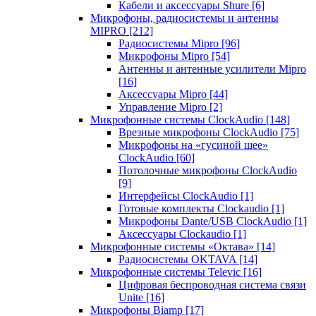
Кабели и аксессуары Shure
[6]
Микрофоны, радиосистемы и антенны
MIPRO
[212]
Радиосистемы Mipro
[96]
Микрофоны Mipro
[54]
Антенны и антенные усилители Mipro
[16]
Аксессуары Mipro
[44]
Управление Mipro
[2]
Микрофонные системы ClockAudio
[148]
Врезные микрофоны ClockAudio
[75]
Микрофоны на «гусиной шее»
ClockAudio
[60]
Потолочные микрофоны ClockAudio
[9]
Интерфейсы ClockAudio
[1]
Готовые комплекты Clockaudio
[1]
Микрофоны Dante/USB ClockAudio
[1]
Аксессуары Clockaudio
[1]
Микрофонные системы «Октава»
[14]
Радиосистемы OKTAVA
[14]
Микрофонные системы Televic
[16]
Цифровая беспроводная система связи
Unite
[16]
Микрофоны Biamp
[17]