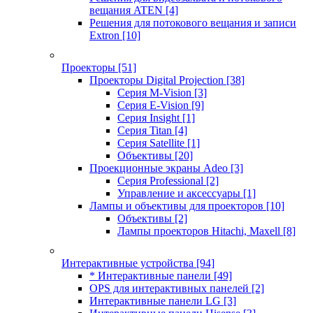
вещания ATEN
[4]
Решения для потокового вещания и записи
Extron
[10]
Проекторы
[51]
Проекторы Digital Projection
[38]
Серия M-Vision
[3]
Серия E-Vision
[9]
Серия Insight
[1]
Серия Titan
[4]
Серия Satellite
[1]
Объективы
[20]
Проекционные экраны Adeo
[3]
Серия Professional
[2]
Управление и аксессуары
[1]
Лампы и объективы для проекторов
[10]
Объективы
[2]
Лампы проекторов Hitachi, Maxell
[8]
Интерактивные устройства
[94]
* Интерактивные панели
[49]
OPS для интерактивных панелей
[2]
Интерактивные панели LG
[3]