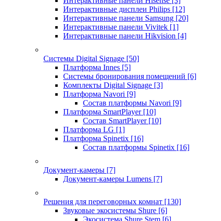
Интерактивные панели Hisense
[3]
Интерактивные дисплеи Philips
[12]
Интерактивные панели Samsung
[20]
Интерактивные панели Vivitek
[1]
Интерактивные панели Hikvision
[4]
Системы Digital Signage
[50]
Платформа Innes
[5]
Системы бронирования помещений
[6]
Комплекты Digital Signage
[3]
Платформа Navori
[9]
Состав платформы Navori
[9]
Платформа SmartPlayer
[10]
Состав SmartPlayer
[10]
Платформа LG
[1]
Платформа Spinetix
[16]
Состав платформы Spinetix
[16]
Документ-камеры
[7]
Документ-камеры Lumens
[7]
Решения для переговорных комнат
[130]
Звуковые экосистемы Shure
[6]
Экосистема Shure Stem
[6]