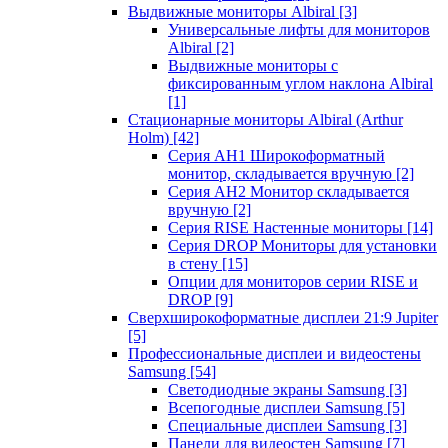
Выдвижные мониторы Albiral
[3]
Универсальные лифты для мониторов
Albiral
[2]
Выдвижные мониторы с
фиксированным углом наклона Albiral
[1]
Стационарные мониторы Albiral (Arthur
Holm)
[42]
Серия AH1 Широкоформатный
монитор, складывается вручную
[2]
Серия AH2 Монитор складывается
вручную
[2]
Серия RISE Настенные мониторы
[14]
Серия DROP Мониторы для установки
в стену
[15]
Опции для мониторов серии RISE и
DROP
[9]
Сверхширокоформатные дисплеи 21:9 Jupiter
[5]
Профессиональные дисплеи и видеостены
Samsung
[54]
Светодиодные экраны Samsung
[3]
Всепогодные дисплеи Samsung
[5]
Специальные дисплеи Samsung
[3]
Панели для видеостен Samsung
[7]