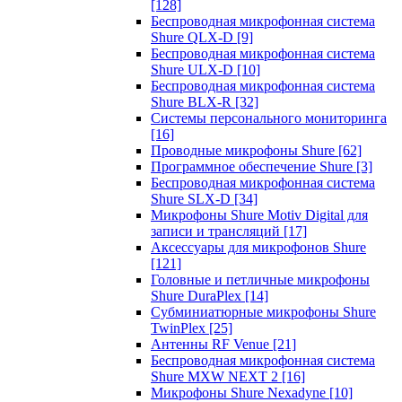
[128]
Беспроводная микрофонная система
Shure QLX-D
[9]
Беспроводная микрофонная система
Shure ULX-D
[10]
Беспроводная микрофонная система
Shure BLX-R
[32]
Системы персонального мониторинга
[16]
Проводные микрофоны Shure
[62]
Программное обеспечение Shure
[3]
Беспроводная микрофонная система
Shure SLX-D
[34]
Микрофоны Shure Motiv Digital для
записи и трансляций
[17]
Аксессуары для микрофонов Shure
[121]
Головные и петличные микрофоны
Shure DuraPlex
[14]
Субминиатюрные микрофоны Shure
TwinPlex
[25]
Антенны RF Venue
[21]
Беспроводная микрофонная система
Shure MXW NEXT 2
[16]
Микрофоны Shure Nexadyne
[10]