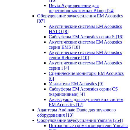
[16]
Devio Аудиорешение для
переговорных комнат Biamp
[24]
Оборудование звукоусиления EM Acoustics
[87]
Акустические системы EM Acoustics
HALO
[8]
Сабвуферы EM Acoustics серии S
[16]
Акустические системы EM Acoustics
серии EMS
[18]
Акустические системы EM Acoustics
серии Reference
[10]
Акустические системы EM Acoustics
серии i
[4]
Сценические мониторы EM Acoustics
[6]
Усилители EM Acoustics
[9]
Сабвуферы EM Acoustics серии CS
(кардиоидные)
[4]
Аксессуары для акустических систем
EM Acoustics
[12]
Адаптеры Audinate Dante для звукового
оборудования
[13]
Оборудование звукоусиления Yamaha
[254]
Потолочные громкоговорители Yamaha