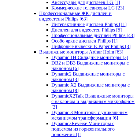
Аксессуары для дисплеев LG
[1]
Коммерческие телевизоры LG
[23]
Профессиональные ЖК дисплеи и
видеостены Philips
[63]
Интерактивные дисплеи Philips
[11]
Дисплеи для видеостен Philips
[5]
Профессиональные дисплеи Philips
[43]
Особо яркие дисплеи Philips
[1]
Цифровые вывески E-Paper Philips
[3]
Выдвижные мониторы Arthur Holm
[63]
Dynamic 1Н Складные мониторы
[3]
DB2 и DB3 Выдвижные мониторы с
наклоном
[6]
Dynamic2 Выдвижные мониторы с
наклоном
[3]
Dynamic X2 Выдвижные мониторы с
наклоном
[8]
DynamicX2Talk Выдвижные мониторы
с наклоном и выдвижным микрофоном
[2]
Dynamic 3 Мониторы с уникальным
механизмом трансформации
[6]
Dynamic3Reverse Мониторы с
подъемом из горизонтального
положения
[1]