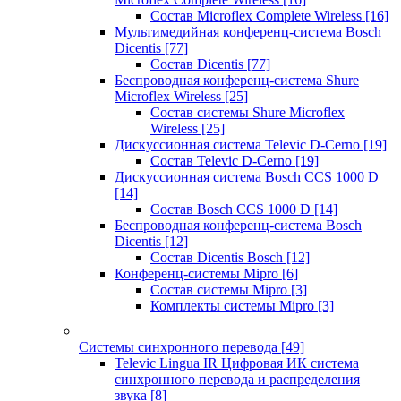
Состав Microflex Complete Wireless
[16]
Мультимедийная конференц-система Bosch
Dicentis
[77]
Состав Dicentis
[77]
Беспроводная конференц-система Shure
Microflex Wireless
[25]
Состав системы Shure Microflex
Wireless
[25]
Дискуссионная система Televic D-Cerno
[19]
Состав Televic D-Cerno
[19]
Дискуссионная система Bosch CCS 1000 D
[14]
Состав Bosch CCS 1000 D
[14]
Беспроводная конференц-система Bosch
Dicentis
[12]
Состав Dicentis Bosch
[12]
Конференц-системы Mipro
[6]
Состав системы Mipro
[3]
Комплекты системы Mipro
[3]
Системы синхронного перевода
[49]
Televic Lingua IR Цифровая ИК система
синхронного перевода и распределения
звука
[8]