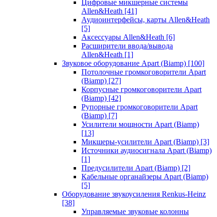
Цифровые микшерные системы
Allen&Heath
[41]
Аудиоинтерфейсы, карты Allen&Heath
[5]
Аксессуары Allen&Heath
[6]
Расширители ввода/вывода
Allen&Heath
[1]
Звуковое оборудование Apart (Biamp)
[100]
Потолочные громкоговорители Apart
(Biamp)
[27]
Корпусные громкоговорители Apart
(Biamp)
[42]
Рупорные громкоговорители Apart
(Biamp)
[7]
Усилители мощности Apart (Biamp)
[13]
Микшеры-усилители Apart (Biamp)
[3]
Источники аудиосигнала Apart (Biamp)
[1]
Предусилители Apart (Biamp)
[2]
Кабельные органайзеры Apart (Biamp)
[5]
Оборудование звукоусиления Renkus-Heinz
[38]
Управляемые звуковые колонны