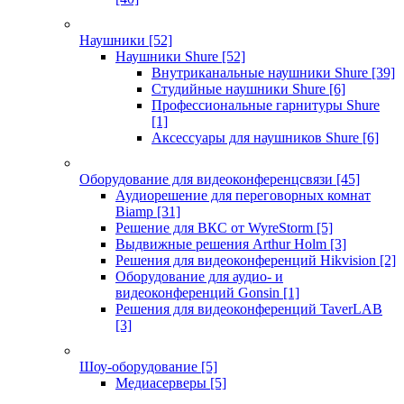
Наушники
[52]
Наушники Shure
[52]
Внутриканальные наушники Shure
[39]
Студийные наушники Shure
[6]
Профессиональные гарнитуры Shure
[1]
Аксессуары для наушников Shure
[6]
Оборудование для видеоконференцсвязи
[45]
Аудиорешение для переговорных комнат
Biamp
[31]
Решение для ВКС от WyreStorm
[5]
Выдвижные решения Arthur Holm
[3]
Решения для видеоконференций Hikvision
[2]
Оборудование для аудио- и
видеоконференций Gonsin
[1]
Решения для видеоконференций TaverLAB
[3]
Шоу-оборудование
[5]
Медиасерверы
[5]