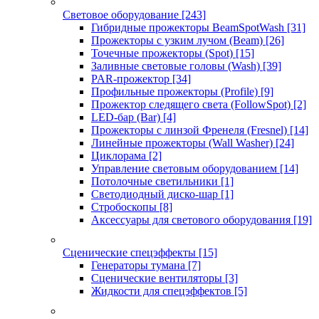
Световое оборудование
[243]
Гибридные прожекторы BeamSpotWash
[31]
Прожекторы с узким лучом (Beam)
[26]
Точечные прожекторы (Spot)
[15]
Заливные световые головы (Wash)
[39]
PAR-прожектор
[34]
Профильные прожекторы (Profile)
[9]
Прожектор следящего света (FollowSpot)
[2]
LED-бар (Bar)
[4]
Прожекторы с линзой Френеля (Fresnel)
[14]
Линейные прожекторы (Wall Washer)
[24]
Циклорама
[2]
Управление световым оборудованием
[14]
Потолочные светильники
[1]
Светодиодный диско-шар
[1]
Стробоскопы
[8]
Аксессуары для светового оборудования
[19]
Сценические спецэффекты
[15]
Генераторы тумана
[7]
Сценические вентиляторы
[3]
Жидкости для спецэффектов
[5]