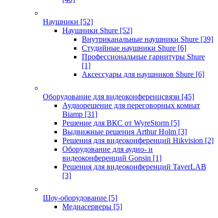
Наушники
[52]
Наушники Shure
[52]
Внутриканальные наушники Shure
[39]
Студийные наушники Shure
[6]
Профессиональные гарнитуры Shure
[1]
Аксессуары для наушников Shure
[6]
Оборудование для видеоконференцсвязи
[45]
Аудиорешение для переговорных комнат
Biamp
[31]
Решение для ВКС от WyreStorm
[5]
Выдвижные решения Arthur Holm
[3]
Решения для видеоконференций Hikvision
[2]
Оборудование для аудио- и
видеоконференций Gonsin
[1]
Решения для видеоконференций TaverLAB
[3]
Шоу-оборудование
[5]
Медиасерверы
[5]