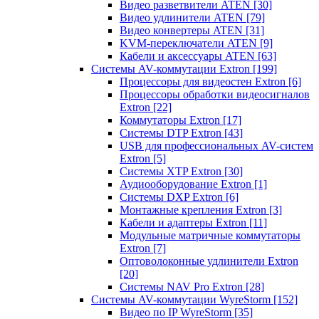
Видео разветвители ATEN
[30]
Видео удлинители ATEN
[79]
Видео конвертеры ATEN
[31]
KVM-переключатели ATEN
[9]
Кабели и аксессуары ATEN
[63]
Системы AV-коммутации Extron
[199]
Процессоры для видеостен Extron
[6]
Процессоры обработки видеосигналов
Extron
[22]
Коммутаторы Extron
[17]
Системы DTP Extron
[43]
USB для профессиональных AV-систем
Extron
[5]
Системы XTP Extron
[30]
Аудиооборудование Extron
[1]
Системы DXP Extron
[6]
Монтажные крепления Extron
[3]
Кабели и адаптеры Extron
[11]
Модульные матричные коммутаторы
Extron
[7]
Оптоволоконные удлинители Extron
[20]
Системы NAV Pro Extron
[28]
Системы AV-коммутации WyreStorm
[152]
Видео по IP WyreStorm
[35]