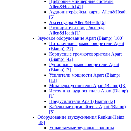
Цифровые микшерные системы
Allen&Heath
[41]
Аудиоинтерфейсы, карты Allen&Heath
[5]
Аксессуары Allen&Heath
[6]
Расширители ввода/вывода
Allen&Heath
[1]
Звуковое оборудование Apart (Biamp)
[100]
Потолочные громкоговорители Apart
(Biamp)
[27]
Корпусные громкоговорители Apart
(Biamp)
[42]
Рупорные громкоговорители Apart
(Biamp)
[7]
Усилители мощности Apart (Biamp)
[13]
Микшеры-усилители Apart (Biamp)
[3]
Источники аудиосигнала Apart (Biamp)
[1]
Предусилители Apart (Biamp)
[2]
Кабельные органайзеры Apart (Biamp)
[5]
Оборудование звукоусиления Renkus-Heinz
[38]
Управляемые звуковые колонны