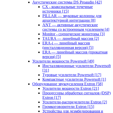
Акустические системы DS Proaudio
[42]
CX - коаксиальные точечные
источники
[15]
PILLAR — звуковые колонны для
архитектурной интеграции
[8]
ANT — активные акустические
системы со встроенным усилением
[4]
Monitor - сценические мониторы
[3]
TAURA — линейный массив
[2]
ERA-i — линейный массив
(инсталляционная версия)
[5]
ERA — линейный массив (прокатная
версия)
[5]
Усилители мощности Powersoft
[49]
Инсталляционные усилители Powersoft
[31]
Туровые усилители Powersoft
[17]
Компактные усилители Powersoft
[1]
Оборудование звукоусиления Extron
[58]
Усилители мощности Extron
[21]
Процессоры обработки сигналов (DSP)
Extron
[17]
Усилители-распределители Extron
[2]
Громкоговорители Extron
[15]
Устройства для деэмбедирования и