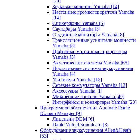
[20]
Звуковые колонны Yamaha
[14]
Настенные громкоговорители Yamaha
[14]
Спикерфоны Yamaha
[5]
Саундбары Yamaha
[3]
Студийные мониторы Yamaha
[8]
Трансляционные усилители мощности
Yamaha
[8]
Цифровые матричные процессоры
Yamaha
[5]
Акустические системы Yamaha
[65]
Портативные системы звукоусиления
Yamaha
[4]
Усилители Yamaha
[16]
Сетевые коммутаторы Yamaha
[12]
Аксессуары Yamaha
[1]
Микшерные консоли Yamaha
[40]
Интерфейсы и конвертеры Yamaha
[23]
Программное обеспечение Audinate Dante
Domain Manager
[9]
Лицензии DDM
[6]
Dante Virtual Soundcard
[3]
Оборудование звукоусиления Allen&Heath
[53]