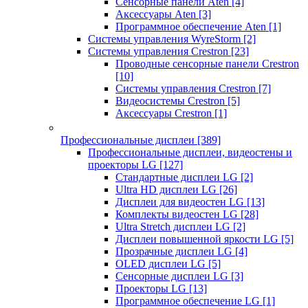
Сенсорные панели Aten
[4]
Аксессуары Aten
[3]
Программное обеспечение Aten
[1]
Системы управления WyreStorm
[2]
Системы управления Crestron
[23]
Проводные сенсорные панели Crestron
[10]
Системы управления Crestron
[7]
Видеосистемы Crestron
[5]
Аксессуары Crestron
[1]
Профессиональные дисплеи
[389]
Профессиональные дисплеи, видеостены и
проекторы LG
[127]
Стандартные дисплеи LG
[2]
Ultra HD дисплеи LG
[26]
Дисплеи для видеостен LG
[13]
Комплекты видеостен LG
[28]
Ultra Stretch дисплеи LG
[2]
Дисплеи повышенной яркости LG
[5]
Прозрачные дисплеи LG
[4]
OLED дисплеи LG
[5]
Сенсорные дисплеи LG
[3]
Проекторы LG
[13]
Программное обеспечение LG
[1]