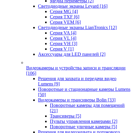
Медиа периметры
[2]
Светодиодные экраны Leyard
[16]
Серия MG
[4]
Серия TXF
[6]
Серия VEM
[6]
Светодиодные экраны LianTronics
[12]
Серия VA
[4]
Серия VL
[4]
Серия VH
[3]
Серия V
[1]
Аксессуары для LED панелей
[2]
Видеокамеры и устройства записи и трансляции
[106]
Решения для захвата и передачи видео
Lumens
[9]
Поворотные и стационарные камеры Lumens
[50]
Видеокамеры и трансиверы Bolin
[33]
Поворотные камеры для помещений
[21]
Трансиверы
[5]
Пульты управления камерами
[2]
Поворотные уличные камеры
[5]
Решения для видеозахвата и потокового