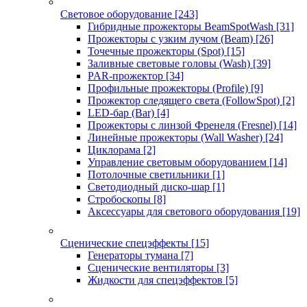
Световое оборудование
[243]
Гибридные прожекторы BeamSpotWash
[31]
Прожекторы с узким лучом (Beam)
[26]
Точечные прожекторы (Spot)
[15]
Заливные световые головы (Wash)
[39]
PAR-прожектор
[34]
Профильные прожекторы (Profile)
[9]
Прожектор следящего света (FollowSpot)
[2]
LED-бар (Bar)
[4]
Прожекторы с линзой Френеля (Fresnel)
[14]
Линейные прожекторы (Wall Washer)
[24]
Циклорама
[2]
Управление световым оборудованием
[14]
Потолочные светильники
[1]
Светодиодный диско-шар
[1]
Стробоскопы
[8]
Аксессуары для светового оборудования
[19]
Сценические спецэффекты
[15]
Генераторы тумана
[7]
Сценические вентиляторы
[3]
Жидкости для спецэффектов
[5]