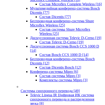
Состав Microflex Complete Wireless
[16]
Мультимедийная конференц-система Bosch
Dicentis
[77]
Состав Dicentis
[77]
Беспроводная конференц-система Shure
Microflex Wireless
[25]
Состав системы Shure Microflex
Wireless
[25]
Дискуссионная система Televic D-Cerno
[19]
Состав Televic D-Cerno
[19]
Дискуссионная система Bosch CCS 1000 D
[14]
Состав Bosch CCS 1000 D
[14]
Беспроводная конференц-система Bosch
Dicentis
[12]
Состав Dicentis Bosch
[12]
Конференц-системы Mipro
[6]
Состав системы Mipro
[3]
Комплекты системы Mipro
[3]
Системы синхронного перевода
[49]
Televic Lingua IR Цифровая ИК система
синхронного перевода и распределения
звука
[8]