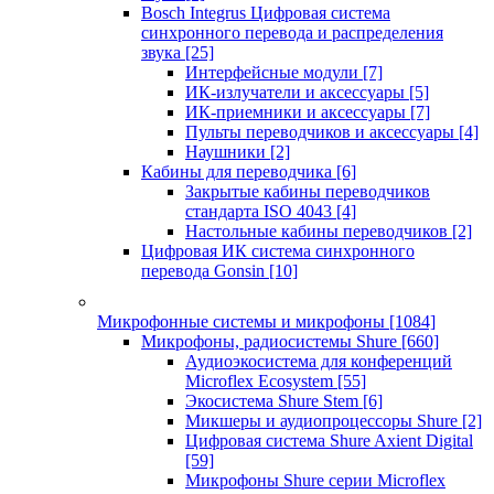
Bosch Integrus Цифровая система
синхронного перевода и распределения
звука
[25]
Интерфейсные модули
[7]
ИК-излучатели и аксессуары
[5]
ИК-приемники и аксессуары
[7]
Пульты переводчиков и аксессуары
[4]
Наушники
[2]
Кабины для переводчика
[6]
Закрытые кабины переводчиков
стандарта ISO 4043
[4]
Настольные кабины переводчиков
[2]
Цифровая ИК система синхронного
перевода Gonsin
[10]
Микрофонные системы и микрофоны
[1084]
Микрофоны, радиосистемы Shure
[660]
Аудиоэкосистема для конференций
Microflex Ecosystem
[55]
Экосистема Shure Stem
[6]
Микшеры и аудиопроцессоры Shure
[2]
Цифровая система Shure Axient Digital
[59]
Микрофоны Shure серии Microflex