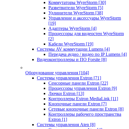
Коммутаторы WyreStorm
[30]
Разветвители WyreStorm
[5]
Удлинители WyreStorm
[38]
Управление и аксессуары WyreStorm
[19]
Адаптеры WyreStorm
[4]
Процессоры для видеостен WyreStorm
[2]
Кабели WyreStorm
[19]
Системы AV коммутации Lumens
[4]
Передача аудио / видео по IP Lumens
[4]
Видеоконтроллеры и ПО Forsite
[8]
Оборудование управления
[104]
Системы управления Extron
[71]
Сенсорные панели Extron
[22]
Процессоры управления Extron
[9]
Лючки Extron
[13]
Контроллеры Extron MediaLink
[11]
Кнопочные панели Extron
[7]
Сетевые кнопочные панели Extron
[8]
Контроллеры рабочего пространства
Extron
[1]
Системы управления Aten
[8]