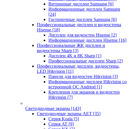
Витринные дисплеи Sumsung
[6]
Информационные дисплеи Samsung
[24]
Гостиничные дисплеи Samsung
[6]
Профессиональные дисплеи и видеостены
Hisense
[18]
Дисплеи для видеостен Hisense
[2]
Информационные дисплеи Hisense
[16]
Профессиональные ЖК дисплеи и
видеостены Sharp
[3]
Дисплеи 4K и 8K Sharp
[1]
Профессиональные дисплеи Sharp
[2]
Профессиональные дисплеи, видеостены,
LED Hikvision
[11]
Панели для видеостен Hikvision
[3]
Информационные дисплеи Hikvision со
встроенной ОС Andriod
[1]
Крепления для экранов и видеостен
Hikvision
[7]
Светодиодные экраны
[143]
Светодиодные экраны AET
[35]
Cерия Koala
[5]
Серия AT
[9]