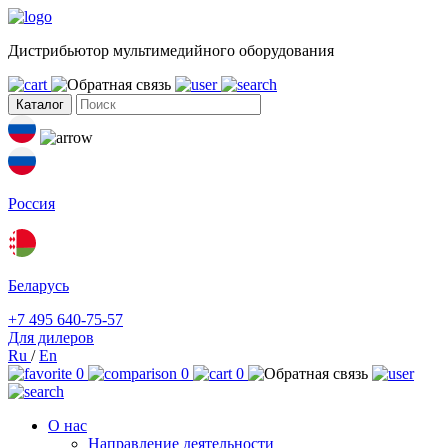
Дистрибьютор мультимедийного оборудования
Каталог
Россия
Беларусь
+7 495 640-75-57
Для дилеров
Ru
/
En
0
0
0
О нас
Направление деятельности