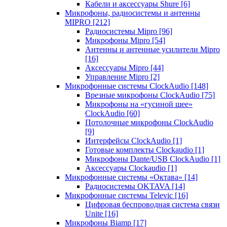
Кабели и аксессуары Shure
[6]
Микрофоны, радиосистемы и антенны
MIPRO
[212]
Радиосистемы Mipro
[96]
Микрофоны Mipro
[54]
Антенны и антенные усилители Mipro
[16]
Аксессуары Mipro
[44]
Управление Mipro
[2]
Микрофонные системы ClockAudio
[148]
Врезные микрофоны ClockAudio
[75]
Микрофоны на «гусиной шее»
ClockAudio
[60]
Потолочные микрофоны ClockAudio
[9]
Интерфейсы ClockAudio
[1]
Готовые комплекты Clockaudio
[1]
Микрофоны Dante/USB ClockAudio
[1]
Аксессуары Clockaudio
[1]
Микрофонные системы «Октава»
[14]
Радиосистемы OKTAVA
[14]
Микрофонные системы Televic
[16]
Цифровая беспроводная система связи
Unite
[16]
Микрофоны Biamp
[17]