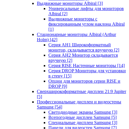
Выдвижные мониторы Albiral
[3]
Универсальные лифты для мониторов
Albiral
[2]
Выдвижные мониторы с
фиксированным углом наклона Albiral
[1]
Стационарные мониторы Albiral (Arthur
Holm)
[42]
Серия AH1 Широкоформатный
монитор, складывается вручную
[2]
Серия AH2 Монитор складывается
вручную
[2]
Серия RISE Настенные мониторы
[14]
Серия DROP Мониторы для установки
в стену
[15]
Опции для мониторов серии RISE и
DROP
[9]
Сверхширокоформатные дисплеи 21:9 Jupiter
[5]
Профессиональные дисплеи и видеостены
Samsung
[54]
Светодиодные экраны Samsung
[3]
Всепогодные дисплеи Samsung
[5]
Специальные дисплеи Samsung
[3]
Панели для видеостен Samsung
[7]