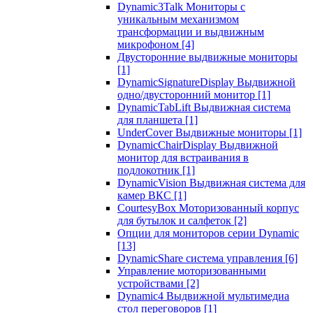
Dynamic3Talk Мониторы с
уникальным механизмом
трансформации и выдвижным
микрофоном
[4]
Двусторонние выдвижные мониторы
[1]
DynamicSignatureDisplay Выдвижной
одно/двусторонний монитор
[1]
DynamicTabLift Выдвижная система
для планшета
[1]
UnderCover Выдвижные мониторы
[1]
DynamicChairDisplay Выдвижной
монитор для встраивания в
подлокотник
[1]
DynamicVision Выдвижная система для
камер ВКС
[1]
CourtesyBox Моторизованный корпус
для бутылок и салфеток
[2]
Опции для мониторов серии Dynamic
[13]
DynamicShare система управления
[6]
Управление моторизованными
устройствами
[2]
Dynamic4 Выдвижной мультимедиа
стол переговоров
[1]