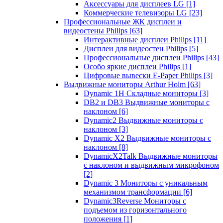
Аксессуары для дисплеев LG
[1]
Коммерческие телевизоры LG
[23]
Профессиональные ЖК дисплеи и
видеостены Philips
[63]
Интерактивные дисплеи Philips
[11]
Дисплеи для видеостен Philips
[5]
Профессиональные дисплеи Philips
[43]
Особо яркие дисплеи Philips
[1]
Цифровые вывески E-Paper Philips
[3]
Выдвижные мониторы Arthur Holm
[63]
Dynamic 1Н Складные мониторы
[3]
DB2 и DB3 Выдвижные мониторы с
наклоном
[6]
Dynamic2 Выдвижные мониторы с
наклоном
[3]
Dynamic X2 Выдвижные мониторы с
наклоном
[8]
DynamicX2Talk Выдвижные мониторы
с наклоном и выдвижным микрофоном
[2]
Dynamic 3 Мониторы с уникальным
механизмом трансформации
[6]
Dynamic3Reverse Мониторы с
подъемом из горизонтального
положения
[1]