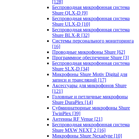
[128]
Беспроводная микрофонная система
Shure QLX-D
[9]
Беспроводная микрофонная система
Shure ULX-D
[10]
Беспроводная микрофонная система
Shure BLX-R
[32]
Системы персонального мониторинга
[16]
Проводные микрофоны Shure
[62]
Программное обеспечение Shure
[3]
Беспроводная микрофонная система
Shure SLX-D
[34]
Микрофоны Shure Motiv Digital для
записи и трансляций
[17]
Аксессуары для микрофонов Shure
[121]
Головные и петличные микрофоны
Shure DuraPlex
[14]
Субминиатюрные микрофоны Shure
TwinPlex
[39]
Антенны RF Venue
[21]
Беспроводная микрофонная система
Shure MXW NEXT 2
[16]
Микрофоны Shure Nexadyne
[10]