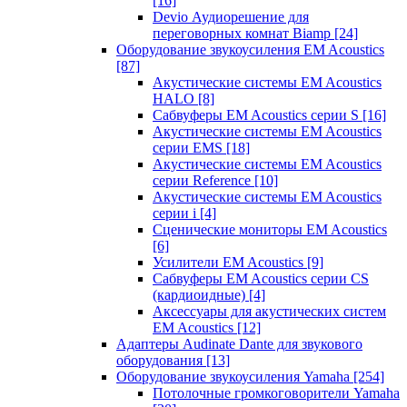
[16]
Devio Аудиорешение для
переговорных комнат Biamp
[24]
Оборудование звукоусиления EM Acoustics
[87]
Акустические системы EM Acoustics
HALO
[8]
Сабвуферы EM Acoustics серии S
[16]
Акустические системы EM Acoustics
серии EMS
[18]
Акустические системы EM Acoustics
серии Reference
[10]
Акустические системы EM Acoustics
серии i
[4]
Сценические мониторы EM Acoustics
[6]
Усилители EM Acoustics
[9]
Сабвуферы EM Acoustics серии CS
(кардиоидные)
[4]
Аксессуары для акустических систем
EM Acoustics
[12]
Адаптеры Audinate Dante для звукового
оборудования
[13]
Оборудование звукоусиления Yamaha
[254]
Потолочные громкоговорители Yamaha