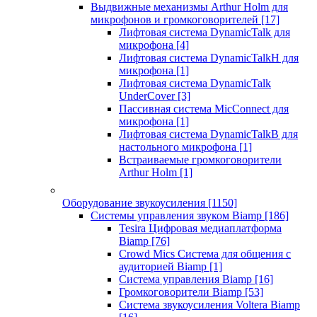
Выдвижные механизмы Arthur Holm для
микрофонов и громкоговорителей
[17]
Лифтовая система DynamicTalk для
микрофона
[4]
Лифтовая система DynamicTalkH для
микрофона
[1]
Лифтовая система DynamicTalk
UnderCover
[3]
Пассивная система MicConnect для
микрофона
[1]
Лифтовая система DynamicTalkB для
настольного микрофона
[1]
Встраиваемые громкоговорители
Arthur Holm
[1]
Оборудование звукоусиления
[1150]
Системы управления звуком Biamp
[186]
Tesira Цифровая медиаплатформа
Biamp
[76]
Crowd Mics Система для общения с
аудиторией Biamp
[1]
Система управления Biamp
[16]
Громкоговорители Biamp
[53]
Система звукоусиления Voltera Biamp