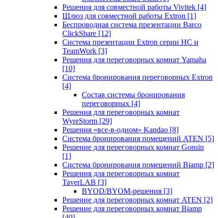
Решения для совместной работы Vivitek
[4]
Шлюз для совместной работы Extron
[1]
Беспроводная система презентации Barco
ClickShare
[12]
Система презентации Extron серии HC и
TeamWork
[3]
Решения для переговорных комнат Yamaha
[10]
Система бронирования переговорных Extron
[4]
Состав системы бронирования
переговорных
[4]
Решения для переговорных комнат
WyreStorm
[29]
Решения «все-в-одном» Kandao
[8]
Система бронирования помещений ATEN
[5]
Решение для переговорных комнат Gonsin
[1]
Система бронирования помещений Biamp
[2]
Решения для переговорных комнат
TaverLAB
[3]
BYOD/BYOM-решения
[3]
Решение для переговорных комнат ATEN
[2]
Решение для переговорных комнат Biamp
[40]