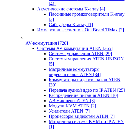
[41]
Акустические системы K-array
[4]
Пассивные громкоговорители K-array
[3]
Сабвуферы K-array
[1]
Иммерсивные системы Out Board TiMax
[2]
AV-коммутация
[728]
Системы AV-коммутации ATEN
[365]
Система управления ATEN
[29]
Системы управления ATEN UNIZON
[5]
Матричные коммутаторы
видеосигналов ATEN
[34]
Коммутаторы видеосигналов ATEN
[30]
Передача аудио/видео по IP ATEN
[25]
Распределение питания ATEN
[10]
АВ микшеры ATEN
[3]
Модули KVM ATEN
[2]
Усилители ATEN
[7]
Процессоры видеостен ATEN
[7]
Матричная система KVM по IP ATEN
[1]