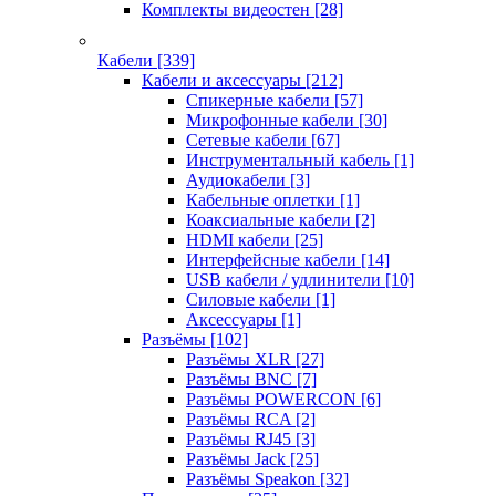
Комплекты видеостен
[28]
Кабели
[339]
Кабели и аксессуары
[212]
Спикерные кабели
[57]
Микрофонные кабели
[30]
Сетевые кабели
[67]
Инструментальный кабель
[1]
Аудиокабели
[3]
Кабельные оплетки
[1]
Коаксиальные кабели
[2]
HDMI кабели
[25]
Интерфейсные кабели
[14]
USB кабели / удлинители
[10]
Силовые кабели
[1]
Аксессуары
[1]
Разъёмы
[102]
Разъёмы XLR
[27]
Разъёмы BNC
[7]
Разъёмы POWERCON
[6]
Разъёмы RCA
[2]
Разъёмы RJ45
[3]
Разъёмы Jack
[25]
Разъёмы Speakon
[32]