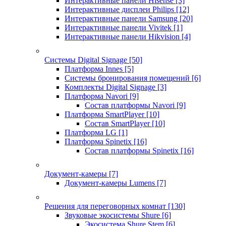
Интерактивные панели Hisense
[3]
Интерактивные дисплеи Philips
[12]
Интерактивные панели Samsung
[20]
Интерактивные панели Vivitek
[1]
Интерактивные панели Hikvision
[4]
Системы Digital Signage
[50]
Платформа Innes
[5]
Системы бронирования помещений
[6]
Комплекты Digital Signage
[3]
Платформа Navori
[9]
Состав платформы Navori
[9]
Платформа SmartPlayer
[10]
Состав SmartPlayer
[10]
Платформа LG
[1]
Платформа Spinetix
[16]
Состав платформы Spinetix
[16]
Документ-камеры
[7]
Документ-камеры Lumens
[7]
Решения для переговорных комнат
[130]
Звуковые экосистемы Shure
[6]
Экосистема Shure Stem
[6]