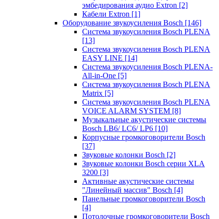
эмбедирования аудио Extron
[2]
Кабели Extron
[1]
Оборудование звукоусиления Bosch
[146]
Система звукоусиления Bosch PLENA
[13]
Система звукоусиления Bosch PLENA
EASY LINE
[14]
Система звукоусиления Bosch PLENA-
All-in-One
[5]
Система звукоусиления Bosch PLENA
Matrix
[5]
Система звукоусиления Bosch PLENA
VOICE ALARM SYSTEM
[8]
Музыкальные акустические системы
Bosch LB6/ LC6/ LP6
[10]
Корпусные громкоговорители Bosch
[37]
Звуковые колонки Bosch
[2]
Звуковые колонки Bosch серии XLA
3200
[3]
Активные акустические системы
"Линейный массив" Bosch
[4]
Панельные громкоговорители Bosch
[4]
Потолочные громкоговорители Bosch