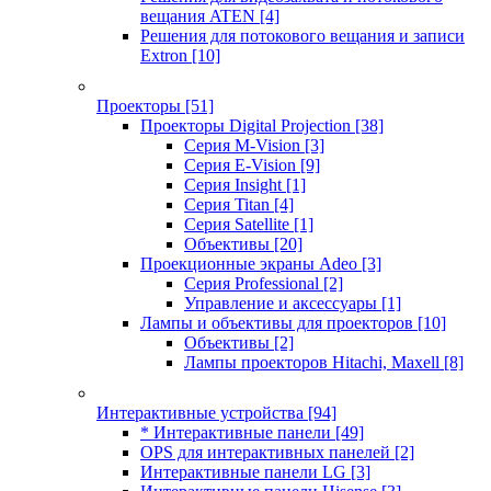
вещания ATEN
[4]
Решения для потокового вещания и записи
Extron
[10]
Проекторы
[51]
Проекторы Digital Projection
[38]
Серия M-Vision
[3]
Серия E-Vision
[9]
Серия Insight
[1]
Серия Titan
[4]
Серия Satellite
[1]
Объективы
[20]
Проекционные экраны Adeo
[3]
Серия Professional
[2]
Управление и аксессуары
[1]
Лампы и объективы для проекторов
[10]
Объективы
[2]
Лампы проекторов Hitachi, Maxell
[8]
Интерактивные устройства
[94]
* Интерактивные панели
[49]
OPS для интерактивных панелей
[2]
Интерактивные панели LG
[3]