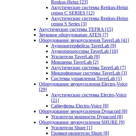
Renkus-Heinz
[23]
Акустические системы Renkus-Heinz
серии C SERIES
[12]
Акустические системы Renkus-Heinz
серии S Series
[3]
Акустические системы TEFRA
[15]
Звуковое оборудование ATEN
[7]
Оборудование звукоусиления TaverLab
[41]
Аудиоинтерфейсы TaverLab
[9]
Аудиопроцессоры TaverLab
[10]
Усилители TaverLab
[9]
Микшеры TaverLab
[2]
Акустические системы TaverLab
[7]
Микрофонные системы TaverLab
[3]
Системы управления TaverLab
[1]
Оборудование звукоусиления Electro-Voice
[29]
Акустические системы Electro-Voice
[21]
Сабвуферы Electro-Voice
[8]
Оборудование звукоусиления Dynacord
[8]
Усилители мощности Dynacord
[8]
Оборудование звукоусиления SHURE
[9]
Усилители Shure
[1]
Громкоговорители Shure
[8]