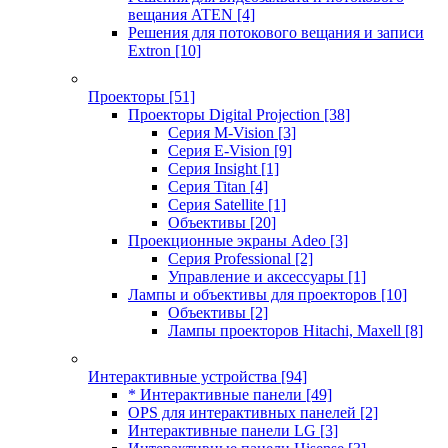
вещания ATEN
[4]
Решения для потокового вещания и записи
Extron
[10]
Проекторы
[51]
Проекторы Digital Projection
[38]
Серия M-Vision
[3]
Серия E-Vision
[9]
Серия Insight
[1]
Серия Titan
[4]
Серия Satellite
[1]
Объективы
[20]
Проекционные экраны Adeo
[3]
Серия Professional
[2]
Управление и аксессуары
[1]
Лампы и объективы для проекторов
[10]
Объективы
[2]
Лампы проекторов Hitachi, Maxell
[8]
Интерактивные устройства
[94]
* Интерактивные панели
[49]
OPS для интерактивных панелей
[2]
Интерактивные панели LG
[3]