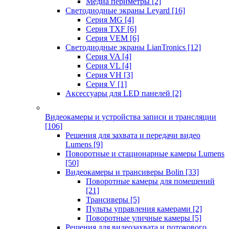
Медиа периметры
[2]
Светодиодные экраны Leyard
[16]
Серия MG
[4]
Серия TXF
[6]
Серия VEM
[6]
Светодиодные экраны LianTronics
[12]
Серия VA
[4]
Серия VL
[4]
Серия VH
[3]
Серия V
[1]
Аксессуары для LED панелей
[2]
Видеокамеры и устройства записи и трансляции
[106]
Решения для захвата и передачи видео
Lumens
[9]
Поворотные и стационарные камеры Lumens
[50]
Видеокамеры и трансиверы Bolin
[33]
Поворотные камеры для помещений
[21]
Трансиверы
[5]
Пульты управления камерами
[2]
Поворотные уличные камеры
[5]
Решения для видеозахвата и потокового