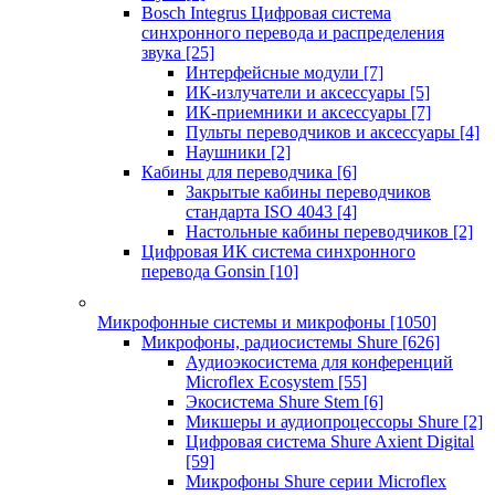
Bosch Integrus Цифровая система
синхронного перевода и распределения
звука
[25]
Интерфейсные модули
[7]
ИК-излучатели и аксессуары
[5]
ИК-приемники и аксессуары
[7]
Пульты переводчиков и аксессуары
[4]
Наушники
[2]
Кабины для переводчика
[6]
Закрытые кабины переводчиков
стандарта ISO 4043
[4]
Настольные кабины переводчиков
[2]
Цифровая ИК система синхронного
перевода Gonsin
[10]
Микрофонные системы и микрофоны
[1050]
Микрофоны, радиосистемы Shure
[626]
Аудиоэкосистема для конференций
Microflex Ecosystem
[55]
Экосистема Shure Stem
[6]
Микшеры и аудиопроцессоры Shure
[2]
Цифровая система Shure Axient Digital
[59]
Микрофоны Shure серии Microflex