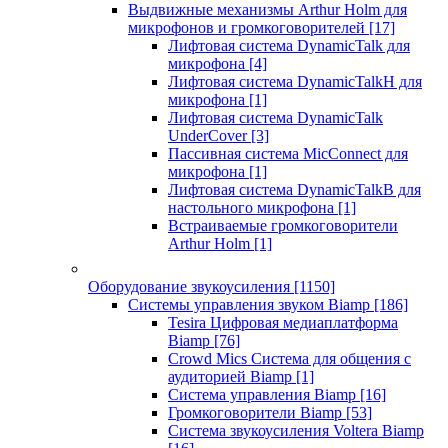
Выдвижные механизмы Arthur Holm для
микрофонов и громкоговорителей
[17]
Лифтовая система DynamicTalk для
микрофона
[4]
Лифтовая система DynamicTalkH для
микрофона
[1]
Лифтовая система DynamicTalk
UnderCover
[3]
Пассивная система MicConnect для
микрофона
[1]
Лифтовая система DynamicTalkB для
настольного микрофона
[1]
Встраиваемые громкоговорители
Arthur Holm
[1]
Оборудование звукоусиления
[1150]
Системы управления звуком Biamp
[186]
Tesira Цифровая медиаплатформа
Biamp
[76]
Crowd Mics Система для общения с
аудиторией Biamp
[1]
Система управления Biamp
[16]
Громкоговорители Biamp
[53]
Система звукоусиления Voltera Biamp