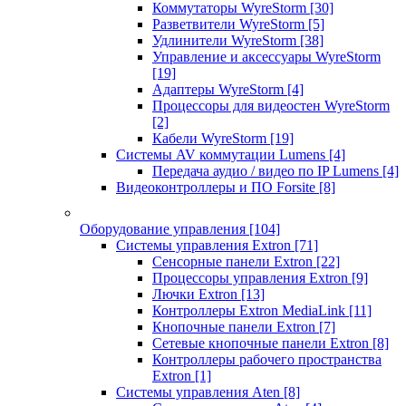
Коммутаторы WyreStorm
[30]
Разветвители WyreStorm
[5]
Удлинители WyreStorm
[38]
Управление и аксессуары WyreStorm
[19]
Адаптеры WyreStorm
[4]
Процессоры для видеостен WyreStorm
[2]
Кабели WyreStorm
[19]
Системы AV коммутации Lumens
[4]
Передача аудио / видео по IP Lumens
[4]
Видеоконтроллеры и ПО Forsite
[8]
Оборудование управления
[104]
Системы управления Extron
[71]
Сенсорные панели Extron
[22]
Процессоры управления Extron
[9]
Лючки Extron
[13]
Контроллеры Extron MediaLink
[11]
Кнопочные панели Extron
[7]
Сетевые кнопочные панели Extron
[8]
Контроллеры рабочего пространства
Extron
[1]
Системы управления Aten
[8]