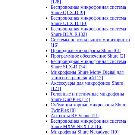
[128]
Беспроводная микрофонная система
Shure QLX-D
[9]
Беспроводная микрофонная система
Shure ULX-D
[10]
Беспроводная микрофонная система
Shure BLX-R
[32]
Системы персонального мониторинга
[16]
Проводные микрофоны Shure
[61]
Программное обеспечение Shure
[2]
Беспроводная микрофонная система
Shure SLX-D
[34]
Микрофоны Shure Motiv Digital для
записи и трансляций
[17]
Аксессуары для микрофонов Shure
[121]
Головные и петличные микрофоны
Shure DuraPlex
[14]
Субминиатюрные микрофоны Shure
TwinPlex
[8]
Антенны RF Venue
[21]
Беспроводная микрофонная система
Shure MXW NEXT 2
[16]
Микрофоны Shure Nexadyne
[10]