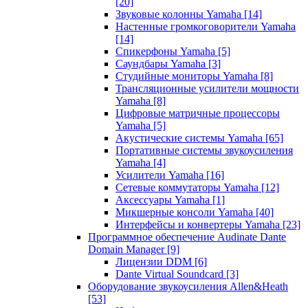
[20]
Звуковые колонны Yamaha
[14]
Настенные громкоговорители Yamaha
[14]
Спикерфоны Yamaha
[5]
Саундбары Yamaha
[3]
Студийные мониторы Yamaha
[8]
Трансляционные усилители мощности
Yamaha
[8]
Цифровые матричные процессоры
Yamaha
[5]
Акустические системы Yamaha
[65]
Портативные системы звукоусиления
Yamaha
[4]
Усилители Yamaha
[16]
Сетевые коммутаторы Yamaha
[12]
Аксессуары Yamaha
[1]
Микшерные консоли Yamaha
[40]
Интерфейсы и конвертеры Yamaha
[23]
Программное обеспечение Audinate Dante
Domain Manager
[9]
Лицензии DDM
[6]
Dante Virtual Soundcard
[3]
Оборудование звукоусиления Allen&Heath
[53]