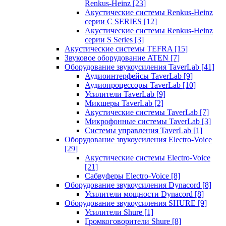
Renkus-Heinz
[23]
Акустические системы Renkus-Heinz
серии C SERIES
[12]
Акустические системы Renkus-Heinz
серии S Series
[3]
Акустические системы TEFRA
[15]
Звуковое оборудование ATEN
[7]
Оборудование звукоусиления TaverLab
[41]
Аудиоинтерфейсы TaverLab
[9]
Аудиопроцессоры TaverLab
[10]
Усилители TaverLab
[9]
Микшеры TaverLab
[2]
Акустические системы TaverLab
[7]
Микрофонные системы TaverLab
[3]
Системы управления TaverLab
[1]
Оборудование звукоусиления Electro-Voice
[29]
Акустические системы Electro-Voice
[21]
Сабвуферы Electro-Voice
[8]
Оборудование звукоусиления Dynacord
[8]
Усилители мощности Dynacord
[8]
Оборудование звукоусиления SHURE
[9]
Усилители Shure
[1]
Громкоговорители Shure
[8]