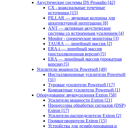
Акустические системы DS Proaudio
[42]
CX - коаксиальные точечные
источники
[15]
PILLAR — звуковые колонны для
архитектурной интеграции
[8]
ANT — активные акустические
системы со встроенным усилением
[4]
Monitor - сценические мониторы
[3]
TAURA — линейный массив
[2]
ERA-i — линейный массив
(инсталляционная версия)
[5]
ERA — линейный массив (прокатная
версия)
[5]
Усилители мощности Powersoft
[49]
Инсталляционные усилители Powersoft
[31]
Туровые усилители Powersoft
[17]
Компактные усилители Powersoft
[1]
Оборудование звукоусиления Extron
[58]
Усилители мощности Extron
[21]
Процессоры обработки сигналов (DSP)
Extron
[17]
Усилители-распределители Extron
[2]
Громкоговорители Extron
[15]
Устройства для деэмбедирования и