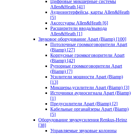
Цифровые микшерные системы
Allen&Heath
[41]
Аудиоинтерфейсы, карты Allen&Heath
[5]
Аксессуары Allen&Heath
[6]
Расширители ввода/вывода
Allen&Heath
[1]
Звуковое оборудование Apart (Biamp)
[100]
Потолочные громкоговорители Apart
(Biamp)
[27]
Корпусные громкоговорители Apart
(Biamp)
[42]
Рупорные громкоговорители Apart
(Biamp)
[7]
Усилители мощности Apart (Biamp)
[13]
Микшеры-усилители Apart (Biamp)
[3]
Источники аудиосигнала Apart (Biamp)
[1]
Предусилители Apart (Biamp)
[2]
Кабельные органайзеры Apart (Biamp)
[5]
Оборудование звукоусиления Renkus-Heinz
[38]
Управляемые звуковые колонны