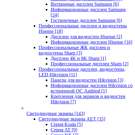
Витринные дисплеи Sumsung
[6]
Информационные дисплеи Samsung
[24]
Гостиничные дисплеи Samsung
[6]
Профессиональные дисплеи и видеостены
Hisense
[18]
Дисплеи для видеостен Hisense
[2]
Информационные дисплеи Hisense
[16]
Профессиональные ЖК дисплеи и
видеостены Sharp
[3]
Дисплеи 4K и 8K Sharp
[1]
Профессиональные дисплеи Sharp
[2]
Профессиональные дисплеи, видеостены,
LED Hikvision
[11]
Панели для видеостен Hikvision
[3]
Информационные дисплеи Hikvision со
встроенной ОС Andriod
[1]
Крепления для экранов и видеостен
Hikvision
[7]
Светодиодные экраны
[143]
Светодиодные экраны AET
[35]
Cерия Koala
[5]
Серия AT
[9]