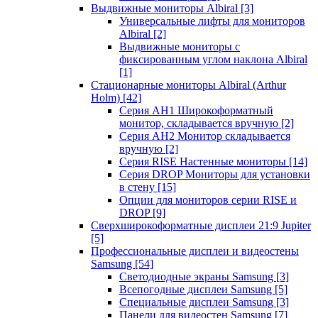
Выдвижные мониторы Albiral
[3]
Универсальные лифты для мониторов
Albiral
[2]
Выдвижные мониторы с
фиксированным углом наклона Albiral
[1]
Стационарные мониторы Albiral (Arthur
Holm)
[42]
Серия AH1 Широкоформатный
монитор, складывается вручную
[2]
Серия AH2 Монитор складывается
вручную
[2]
Серия RISE Настенные мониторы
[14]
Серия DROP Мониторы для установки
в стену
[15]
Опции для мониторов серии RISE и
DROP
[9]
Сверхширокоформатные дисплеи 21:9 Jupiter
[5]
Профессиональные дисплеи и видеостены
Samsung
[54]
Светодиодные экраны Samsung
[3]
Всепогодные дисплеи Samsung
[5]
Специальные дисплеи Samsung
[3]
Панели для видеостен Samsung
[7]