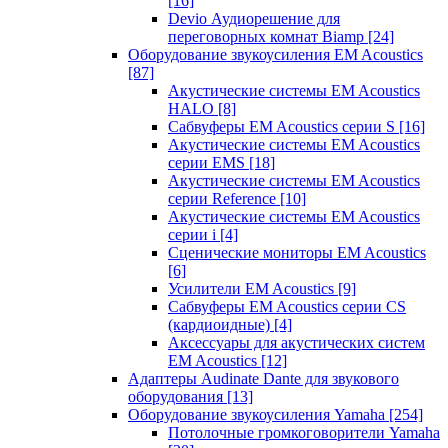
[16]
Devio Аудиорешение для
переговорных комнат Biamp
[24]
Оборудование звукоусиления EM Acoustics
[87]
Акустические системы EM Acoustics
HALO
[8]
Сабвуферы EM Acoustics серии S
[16]
Акустические системы EM Acoustics
серии EMS
[18]
Акустические системы EM Acoustics
серии Reference
[10]
Акустические системы EM Acoustics
серии i
[4]
Сценические мониторы EM Acoustics
[6]
Усилители EM Acoustics
[9]
Сабвуферы EM Acoustics серии CS
(кардиоидные)
[4]
Аксессуары для акустических систем
EM Acoustics
[12]
Адаптеры Audinate Dante для звукового
оборудования
[13]
Оборудование звукоусиления Yamaha
[254]
Потолочные громкоговорители Yamaha