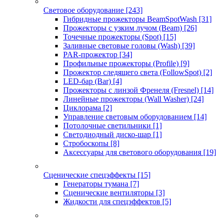
Световое оборудование
[243]
Гибридные прожекторы BeamSpotWash
[31]
Прожекторы с узким лучом (Beam)
[26]
Точечные прожекторы (Spot)
[15]
Заливные световые головы (Wash)
[39]
PAR-прожектор
[34]
Профильные прожекторы (Profile)
[9]
Прожектор следящего света (FollowSpot)
[2]
LED-бар (Bar)
[4]
Прожекторы с линзой Френеля (Fresnel)
[14]
Линейные прожекторы (Wall Washer)
[24]
Циклорама
[2]
Управление световым оборудованием
[14]
Потолочные светильники
[1]
Светодиодный диско-шар
[1]
Стробоскопы
[8]
Аксессуары для светового оборудования
[19]
Сценические спецэффекты
[15]
Генераторы тумана
[7]
Сценические вентиляторы
[3]
Жидкости для спецэффектов
[5]