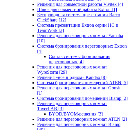
Решения для совместной работы Vivitek
[4]
Шлюз для совместной работы Extron
[1]
Беспроводная система презентации Barco
ClickShare
[12]
Система презентации Extron серии HC и
TeamWork
[3]
Решения для переговорных комнат Yamaha
[10]
Система бронирования переговорных Extron
[4]
Состав системы бронирования
переговорных
[4]
Решения для переговорных комнат
WyreStorm
[29]
Решения «все-в-одном» Kandao
[8]
Система бронирования помещений ATEN
[5]
Решение для переговорных комнат Gonsin
[1]
Система бронирования помещений Biamp
[2]
Решения для переговорных комнат
TaverLAB
[3]
BYOD/BYOM-решения
[3]
Решение для переговорных комнат ATEN
[2]
Решение для переговорных комнат Biamp
[40]