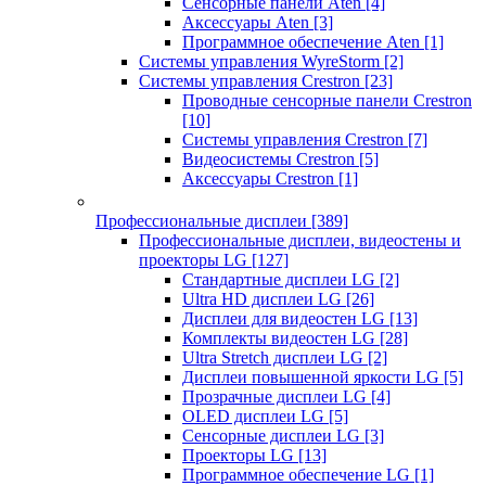
Сенсорные панели Aten
[4]
Аксессуары Aten
[3]
Программное обеспечение Aten
[1]
Системы управления WyreStorm
[2]
Системы управления Crestron
[23]
Проводные сенсорные панели Crestron
[10]
Системы управления Crestron
[7]
Видеосистемы Crestron
[5]
Аксессуары Crestron
[1]
Профессиональные дисплеи
[389]
Профессиональные дисплеи, видеостены и
проекторы LG
[127]
Стандартные дисплеи LG
[2]
Ultra HD дисплеи LG
[26]
Дисплеи для видеостен LG
[13]
Комплекты видеостен LG
[28]
Ultra Stretch дисплеи LG
[2]
Дисплеи повышенной яркости LG
[5]
Прозрачные дисплеи LG
[4]
OLED дисплеи LG
[5]
Сенсорные дисплеи LG
[3]
Проекторы LG
[13]
Программное обеспечение LG
[1]