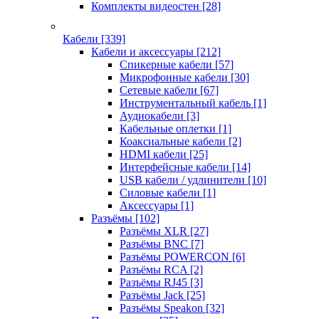
Комплекты видеостен
[28]
Кабели
[339]
Кабели и аксессуары
[212]
Спикерные кабели
[57]
Микрофонные кабели
[30]
Сетевые кабели
[67]
Инструментальный кабель
[1]
Аудиокабели
[3]
Кабельные оплетки
[1]
Коаксиальные кабели
[2]
HDMI кабели
[25]
Интерфейсные кабели
[14]
USB кабели / удлинители
[10]
Силовые кабели
[1]
Аксессуары
[1]
Разъёмы
[102]
Разъёмы XLR
[27]
Разъёмы BNC
[7]
Разъёмы POWERCON
[6]
Разъёмы RCA
[2]
Разъёмы RJ45
[3]
Разъёмы Jack
[25]
Разъёмы Speakon
[32]