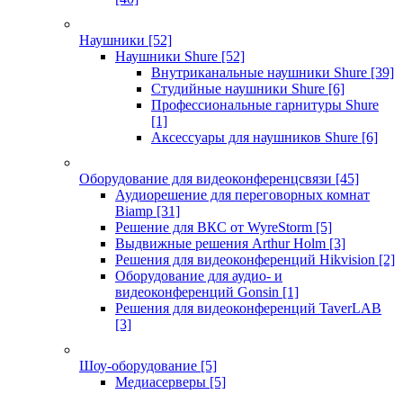
Наушники
[52]
Наушники Shure
[52]
Внутриканальные наушники Shure
[39]
Студийные наушники Shure
[6]
Профессиональные гарнитуры Shure
[1]
Аксессуары для наушников Shure
[6]
Оборудование для видеоконференцсвязи
[45]
Аудиорешение для переговорных комнат
Biamp
[31]
Решение для ВКС от WyreStorm
[5]
Выдвижные решения Arthur Holm
[3]
Решения для видеоконференций Hikvision
[2]
Оборудование для аудио- и
видеоконференций Gonsin
[1]
Решения для видеоконференций TaverLAB
[3]
Шоу-оборудование
[5]
Медиасерверы
[5]