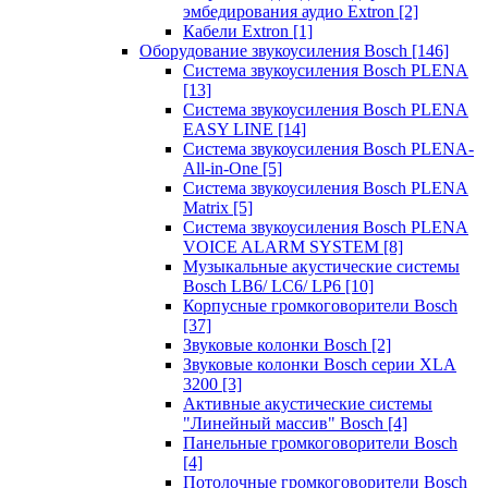
эмбедирования аудио Extron
[2]
Кабели Extron
[1]
Оборудование звукоусиления Bosch
[146]
Система звукоусиления Bosch PLENA
[13]
Система звукоусиления Bosch PLENA
EASY LINE
[14]
Система звукоусиления Bosch PLENA-
All-in-One
[5]
Система звукоусиления Bosch PLENA
Matrix
[5]
Система звукоусиления Bosch PLENA
VOICE ALARM SYSTEM
[8]
Музыкальные акустические системы
Bosch LB6/ LC6/ LP6
[10]
Корпусные громкоговорители Bosch
[37]
Звуковые колонки Bosch
[2]
Звуковые колонки Bosch серии XLA
3200
[3]
Активные акустические системы
"Линейный массив" Bosch
[4]
Панельные громкоговорители Bosch
[4]
Потолочные громкоговорители Bosch