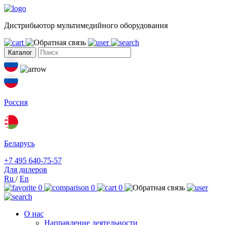
Дистрибьютор мультимедийного оборудования
Каталог
Россия
Беларусь
+7 495 640-75-57
Для дилеров
Ru
/
En
0
0
0
О нас
Направление деятельности