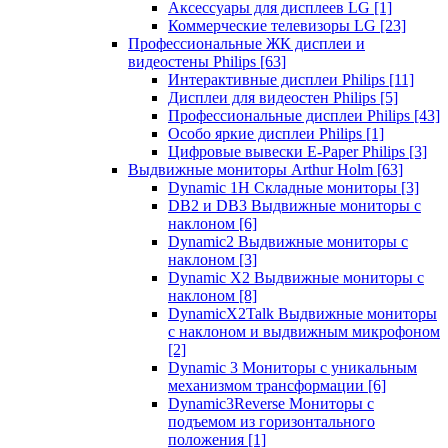
Аксессуары для дисплеев LG
[1]
Коммерческие телевизоры LG
[23]
Профессиональные ЖК дисплеи и
видеостены Philips
[63]
Интерактивные дисплеи Philips
[11]
Дисплеи для видеостен Philips
[5]
Профессиональные дисплеи Philips
[43]
Особо яркие дисплеи Philips
[1]
Цифровые вывески E-Paper Philips
[3]
Выдвижные мониторы Arthur Holm
[63]
Dynamic 1Н Складные мониторы
[3]
DB2 и DB3 Выдвижные мониторы с
наклоном
[6]
Dynamic2 Выдвижные мониторы с
наклоном
[3]
Dynamic X2 Выдвижные мониторы с
наклоном
[8]
DynamicX2Talk Выдвижные мониторы
с наклоном и выдвижным микрофоном
[2]
Dynamic 3 Мониторы с уникальным
механизмом трансформации
[6]
Dynamic3Reverse Мониторы с
подъемом из горизонтального
положения
[1]