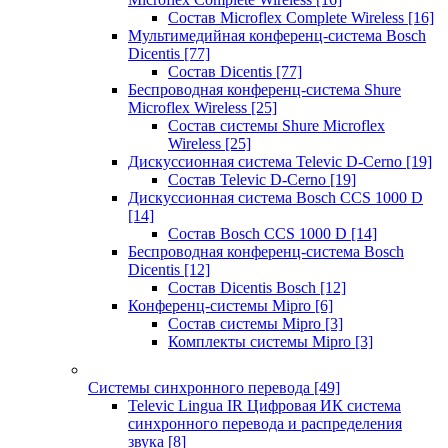
Состав Microflex Complete Wireless
[16]
Мультимедийная конференц-система Bosch
Dicentis
[77]
Состав Dicentis
[77]
Беспроводная конференц-система Shure
Microflex Wireless
[25]
Состав системы Shure Microflex
Wireless
[25]
Дискуссионная система Televic D-Cerno
[19]
Состав Televic D-Cerno
[19]
Дискуссионная система Bosch CCS 1000 D
[14]
Состав Bosch CCS 1000 D
[14]
Беспроводная конференц-система Bosch
Dicentis
[12]
Состав Dicentis Bosch
[12]
Конференц-системы Mipro
[6]
Состав системы Mipro
[3]
Комплекты системы Mipro
[3]
Системы синхронного перевода
[49]
Televic Lingua IR Цифровая ИК система
синхронного перевода и распределения
звука
[8]