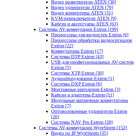
Видео разветвители ATEN
[30]
Видео удлинители ATEN
[79]
Видео конвертеры ATEN
[31]
KVM-переключатели ATEN
[9]
Кабели и аксессуары ATEN
[63]
Системы AV-коммутации Extron
[199]
Процессоры для видеостен Extron
[6]
Процессоры обработки видеосигналов
Extron
[22]
Коммутаторы Extron
[17]
Системы DTP Extron
[43]
USB для профессиональных AV-систем
Extron
[5]
Системы XTP Extron
[30]
Аудиооборудование Extron
[1]
Системы DXP Extron
[6]
Монтажные крепления Extron
[3]
Кабели и адаптеры Extron
[11]
Модульные матричные коммутаторы
Extron
[7]
Оптоволоконные удлинители Extron
[20]
Системы NAV Pro Extron
[28]
Системы AV-коммутации WyreStorm
[152]
Видео по IP WyreStorm
[35]