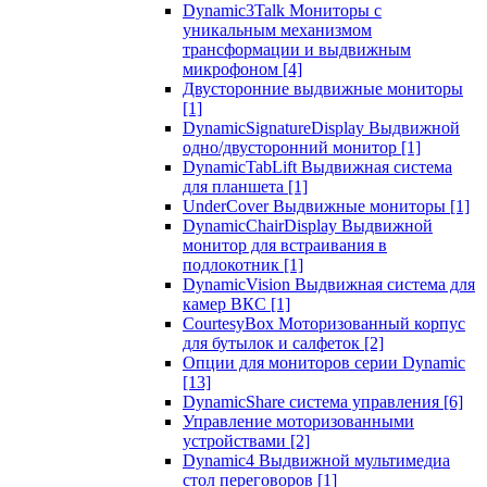
Dynamic3Talk Мониторы с
уникальным механизмом
трансформации и выдвижным
микрофоном
[4]
Двусторонние выдвижные мониторы
[1]
DynamicSignatureDisplay Выдвижной
одно/двусторонний монитор
[1]
DynamicTabLift Выдвижная система
для планшета
[1]
UnderCover Выдвижные мониторы
[1]
DynamicChairDisplay Выдвижной
монитор для встраивания в
подлокотник
[1]
DynamicVision Выдвижная система для
камер ВКС
[1]
CourtesyBox Моторизованный корпус
для бутылок и салфеток
[2]
Опции для мониторов серии Dynamic
[13]
DynamicShare система управления
[6]
Управление моторизованными
устройствами
[2]
Dynamic4 Выдвижной мультимедиа
стол переговоров
[1]