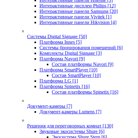
Интерактивные панели Hisense
[3]
Интерактивные дисплеи Philips
[12]
Интерактивные панели Samsung
[20]
Интерактивные панели Vivitek
[1]
Интерактивные панели Hikvision
[4]
Системы Digital Signage
[50]
Платформа Innes
[5]
Системы бронирования помещений
[6]
Комплекты Digital Signage
[3]
Платформа Navori
[9]
Состав платформы Navori
[9]
Платформа SmartPlayer
[10]
Состав SmartPlayer
[10]
Платформа LG
[1]
Платформа Spinetix
[16]
Состав платформы Spinetix
[16]
Документ-камеры
[7]
Документ-камеры Lumens
[7]
Решения для переговорных комнат
[130]
Звуковые экосистемы Shure
[6]
Экосистема Shure Stem
[6]