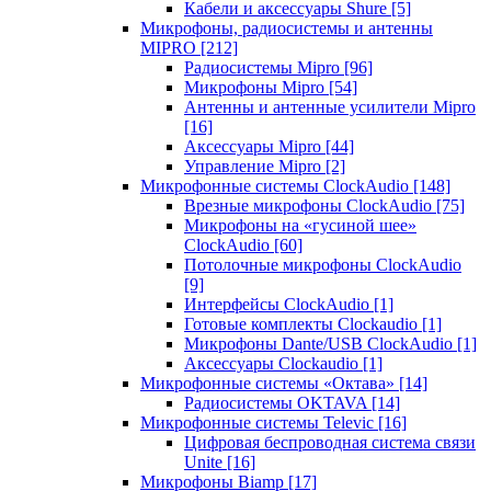
Кабели и аксессуары Shure
[5]
Микрофоны, радиосистемы и антенны
MIPRO
[212]
Радиосистемы Mipro
[96]
Микрофоны Mipro
[54]
Антенны и антенные усилители Mipro
[16]
Аксессуары Mipro
[44]
Управление Mipro
[2]
Микрофонные системы ClockAudio
[148]
Врезные микрофоны ClockAudio
[75]
Микрофоны на «гусиной шее»
ClockAudio
[60]
Потолочные микрофоны ClockAudio
[9]
Интерфейсы ClockAudio
[1]
Готовые комплекты Clockaudio
[1]
Микрофоны Dante/USB ClockAudio
[1]
Аксессуары Clockaudio
[1]
Микрофонные системы «Октава»
[14]
Радиосистемы OKTAVA
[14]
Микрофонные системы Televic
[16]
Цифровая беспроводная система связи
Unite
[16]
Микрофоны Biamp
[17]