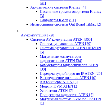
[41]
Акустические системы K-array
[4]
Пассивные громкоговорители K-array
[3]
Сабвуферы K-array
[1]
Иммерсивные системы Out Board TiMax
[2]
AV-коммутация
[728]
Системы AV-коммутации ATEN
[365]
Система управления ATEN
[29]
Системы управления ATEN UNIZON
[5]
Матричные коммутаторы
видеосигналов ATEN
[34]
Коммутаторы видеосигналов ATEN
[30]
Передача аудио/видео по IP ATEN
[25]
Распределение питания ATEN
[10]
АВ микшеры ATEN
[3]
Модули KVM ATEN
[2]
Усилители ATEN
[7]
Процессоры видеостен ATEN
[7]
Матричная система KVM по IP ATEN
[1]