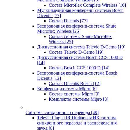
Состав Microflex Complete Wireless
[16]
Мультимедийная конференц-система Bosch
Dicentis
[77]
Состав Dicentis
[77]
Беспроводная конференц-система Shure
Microflex Wireless
[25]
Состав системы Shure Microflex
Wireless
[25]
Дискуссионная система Televic D-Cerno
[19]
Состав Televic D-Cerno
[19]
Дискуссионная система Bosch CCS 1000 D
[14]
Состав Bosch CCS 1000 D
[14]
Беспроводная конференц-система Bosch
Dicentis
[12]
Состав Dicentis Bosch
[12]
Конференц-системы Mipro
[6]
Состав системы Mipro
[3]
Комплекты системы Mipro
[3]
Системы синхронного перевода
[49]
Televic Lingua IR Цифровая ИК система
синхронного перевода и распределения
звука
[8]