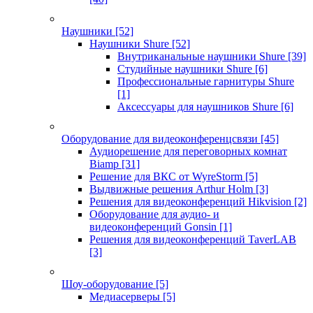
Наушники
[52]
Наушники Shure
[52]
Внутриканальные наушники Shure
[39]
Студийные наушники Shure
[6]
Профессиональные гарнитуры Shure
[1]
Аксессуары для наушников Shure
[6]
Оборудование для видеоконференцсвязи
[45]
Аудиорешение для переговорных комнат
Biamp
[31]
Решение для ВКС от WyreStorm
[5]
Выдвижные решения Arthur Holm
[3]
Решения для видеоконференций Hikvision
[2]
Оборудование для аудио- и
видеоконференций Gonsin
[1]
Решения для видеоконференций TaverLAB
[3]
Шоу-оборудование
[5]
Медиасерверы
[5]