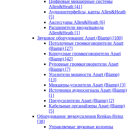
Цифровые микшерные системы
Allen&Heath
[41]
Аудиоинтерфейсы, карты Allen&Heath
[5]
Аксессуары Allen&Heath
[6]
Расширители ввода/вывода
Allen&Heath
[1]
Звуковое оборудование Apart (Biamp)
[100]
Потолочные громкоговорители Apart
(Biamp)
[27]
Корпусные громкоговорители Apart
(Biamp)
[42]
Рупорные громкоговорители Apart
(Biamp)
[7]
Усилители мощности Apart (Biamp)
[13]
Микшеры-усилители Apart (Biamp)
[3]
Источники аудиосигнала Apart (Biamp)
[1]
Предусилители Apart (Biamp)
[2]
Кабельные органайзеры Apart (Biamp)
[5]
Оборудование звукоусиления Renkus-Heinz
[38]
Управляемые звуковые колонны