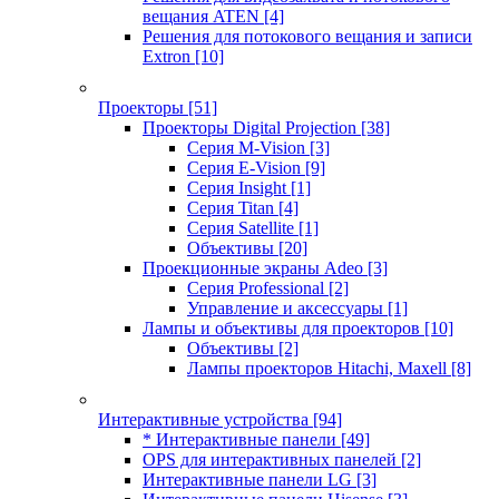
вещания ATEN
[4]
Решения для потокового вещания и записи
Extron
[10]
Проекторы
[51]
Проекторы Digital Projection
[38]
Серия M-Vision
[3]
Серия E-Vision
[9]
Серия Insight
[1]
Серия Titan
[4]
Серия Satellite
[1]
Объективы
[20]
Проекционные экраны Adeo
[3]
Серия Professional
[2]
Управление и аксессуары
[1]
Лампы и объективы для проекторов
[10]
Объективы
[2]
Лампы проекторов Hitachi, Maxell
[8]
Интерактивные устройства
[94]
* Интерактивные панели
[49]
OPS для интерактивных панелей
[2]
Интерактивные панели LG
[3]