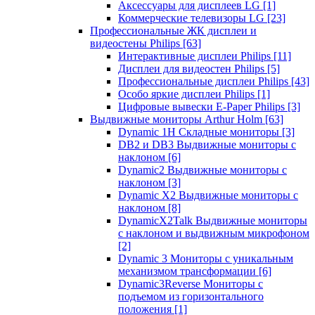
Аксессуары для дисплеев LG
[1]
Коммерческие телевизоры LG
[23]
Профессиональные ЖК дисплеи и
видеостены Philips
[63]
Интерактивные дисплеи Philips
[11]
Дисплеи для видеостен Philips
[5]
Профессиональные дисплеи Philips
[43]
Особо яркие дисплеи Philips
[1]
Цифровые вывески E-Paper Philips
[3]
Выдвижные мониторы Arthur Holm
[63]
Dynamic 1Н Складные мониторы
[3]
DB2 и DB3 Выдвижные мониторы с
наклоном
[6]
Dynamic2 Выдвижные мониторы с
наклоном
[3]
Dynamic X2 Выдвижные мониторы с
наклоном
[8]
DynamicX2Talk Выдвижные мониторы
с наклоном и выдвижным микрофоном
[2]
Dynamic 3 Мониторы с уникальным
механизмом трансформации
[6]
Dynamic3Reverse Мониторы с
подъемом из горизонтального
положения
[1]