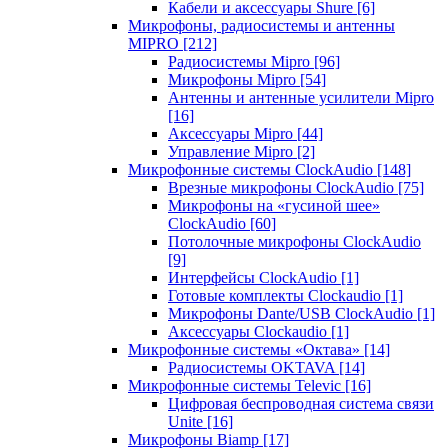
Кабели и аксессуары Shure
[6]
Микрофоны, радиосистемы и антенны
MIPRO
[212]
Радиосистемы Mipro
[96]
Микрофоны Mipro
[54]
Антенны и антенные усилители Mipro
[16]
Аксессуары Mipro
[44]
Управление Mipro
[2]
Микрофонные системы ClockAudio
[148]
Врезные микрофоны ClockAudio
[75]
Микрофоны на «гусиной шее»
ClockAudio
[60]
Потолочные микрофоны ClockAudio
[9]
Интерфейсы ClockAudio
[1]
Готовые комплекты Clockaudio
[1]
Микрофоны Dante/USB ClockAudio
[1]
Аксессуары Clockaudio
[1]
Микрофонные системы «Октава»
[14]
Радиосистемы OKTAVA
[14]
Микрофонные системы Televic
[16]
Цифровая беспроводная система связи
Unite
[16]
Микрофоны Biamp
[17]