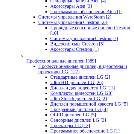
Сенсорные панели Aten
[4]
Аксессуары Aten
[3]
Программное обеспечение Aten
[1]
Системы управления WyreStorm
[2]
Системы управления Crestron
[23]
Проводные сенсорные панели Crestron
[10]
Системы управления Crestron
[7]
Видеосистемы Crestron
[5]
Аксессуары Crestron
[1]
Профессиональные дисплеи
[389]
Профессиональные дисплеи, видеостены и
проекторы LG
[127]
Стандартные дисплеи LG
[2]
Ultra HD дисплеи LG
[26]
Дисплеи для видеостен LG
[13]
Комплекты видеостен LG
[28]
Ultra Stretch дисплеи LG
[2]
Дисплеи повышенной яркости LG
[5]
Прозрачные дисплеи LG
[4]
OLED дисплеи LG
[5]
Сенсорные дисплеи LG
[3]
Проекторы LG
[13]
Программное обеспечение LG
[1]