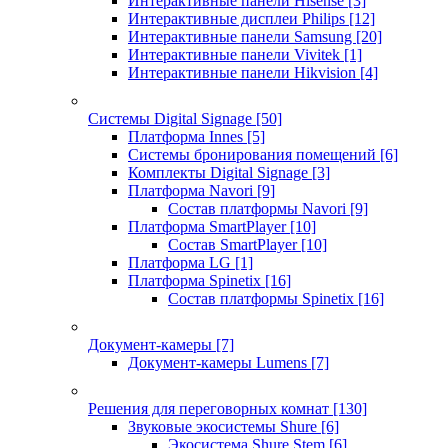
Интерактивные панели Hisense
[3]
Интерактивные дисплеи Philips
[12]
Интерактивные панели Samsung
[20]
Интерактивные панели Vivitek
[1]
Интерактивные панели Hikvision
[4]
Системы Digital Signage
[50]
Платформа Innes
[5]
Системы бронирования помещений
[6]
Комплекты Digital Signage
[3]
Платформа Navori
[9]
Состав платформы Navori
[9]
Платформа SmartPlayer
[10]
Состав SmartPlayer
[10]
Платформа LG
[1]
Платформа Spinetix
[16]
Состав платформы Spinetix
[16]
Документ-камеры
[7]
Документ-камеры Lumens
[7]
Решения для переговорных комнат
[130]
Звуковые экосистемы Shure
[6]
Экосистема Shure Stem
[6]