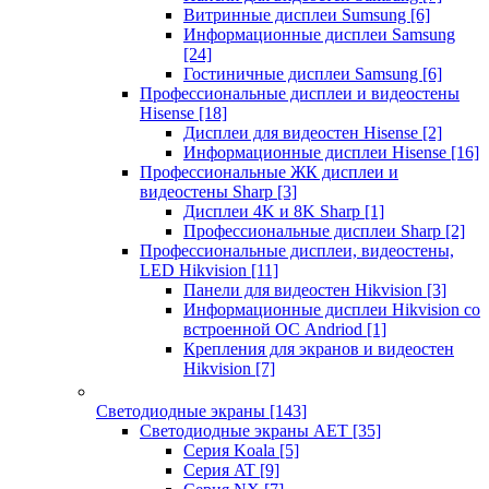
Витринные дисплеи Sumsung
[6]
Информационные дисплеи Samsung
[24]
Гостиничные дисплеи Samsung
[6]
Профессиональные дисплеи и видеостены
Hisense
[18]
Дисплеи для видеостен Hisense
[2]
Информационные дисплеи Hisense
[16]
Профессиональные ЖК дисплеи и
видеостены Sharp
[3]
Дисплеи 4K и 8K Sharp
[1]
Профессиональные дисплеи Sharp
[2]
Профессиональные дисплеи, видеостены,
LED Hikvision
[11]
Панели для видеостен Hikvision
[3]
Информационные дисплеи Hikvision со
встроенной ОС Andriod
[1]
Крепления для экранов и видеостен
Hikvision
[7]
Светодиодные экраны
[143]
Светодиодные экраны AET
[35]
Cерия Koala
[5]
Серия AT
[9]