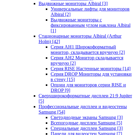
Выдвижные мониторы Albiral
[3]
Универсальные лифты для мониторов
Albiral
[2]
Выдвижные мониторы с
фиксированным углом наклона Albiral
[1]
Стационарные мониторы Albiral (Arthur
Holm)
[42]
Серия AH1 Широкоформатный
монитор, складывается вручную
[2]
Серия AH2 Монитор складывается
вручную
[2]
Серия RISE Настенные мониторы
[14]
Серия DROP Мониторы для установки
в стену
[15]
Опции для мониторов серии RISE и
DROP
[9]
Сверхширокоформатные дисплеи 21:9 Jupiter
[5]
Профессиональные дисплеи и видеостены
Samsung
[54]
Светодиодные экраны Samsung
[3]
Всепогодные дисплеи Samsung
[5]
Специальные дисплеи Samsung
[3]
Панели для видеостен Samsung
[7]