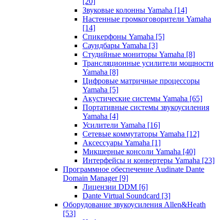
[20]
Звуковые колонны Yamaha
[14]
Настенные громкоговорители Yamaha
[14]
Спикерфоны Yamaha
[5]
Саундбары Yamaha
[3]
Студийные мониторы Yamaha
[8]
Трансляционные усилители мощности
Yamaha
[8]
Цифровые матричные процессоры
Yamaha
[5]
Акустические системы Yamaha
[65]
Портативные системы звукоусиления
Yamaha
[4]
Усилители Yamaha
[16]
Сетевые коммутаторы Yamaha
[12]
Аксессуары Yamaha
[1]
Микшерные консоли Yamaha
[40]
Интерфейсы и конвертеры Yamaha
[23]
Программное обеспечение Audinate Dante
Domain Manager
[9]
Лицензии DDM
[6]
Dante Virtual Soundcard
[3]
Оборудование звукоусиления Allen&Heath
[53]