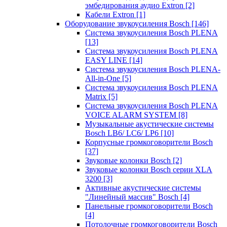
эмбедирования аудио Extron
[2]
Кабели Extron
[1]
Оборудование звукоусиления Bosch
[146]
Система звукоусиления Bosch PLENA
[13]
Система звукоусиления Bosch PLENA
EASY LINE
[14]
Система звукоусиления Bosch PLENA-
All-in-One
[5]
Система звукоусиления Bosch PLENA
Matrix
[5]
Система звукоусиления Bosch PLENA
VOICE ALARM SYSTEM
[8]
Музыкальные акустические системы
Bosch LB6/ LC6/ LP6
[10]
Корпусные громкоговорители Bosch
[37]
Звуковые колонки Bosch
[2]
Звуковые колонки Bosch серии XLA
3200
[3]
Активные акустические системы
"Линейный массив" Bosch
[4]
Панельные громкоговорители Bosch
[4]
Потолочные громкоговорители Bosch