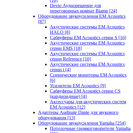
[16]
Devio Аудиорешение для
переговорных комнат Biamp
[24]
Оборудование звукоусиления EM Acoustics
[87]
Акустические системы EM Acoustics
HALO
[8]
Сабвуферы EM Acoustics серии S
[16]
Акустические системы EM Acoustics
серии EMS
[18]
Акустические системы EM Acoustics
серии Reference
[10]
Акустические системы EM Acoustics
серии i
[4]
Сценические мониторы EM Acoustics
[6]
Усилители EM Acoustics
[9]
Сабвуферы EM Acoustics серии CS
(кардиоидные)
[4]
Аксессуары для акустических систем
EM Acoustics
[12]
Адаптеры Audinate Dante для звукового
оборудования
[13]
Оборудование звукоусиления Yamaha
[254]
Потолочные громкоговорители Yamaha