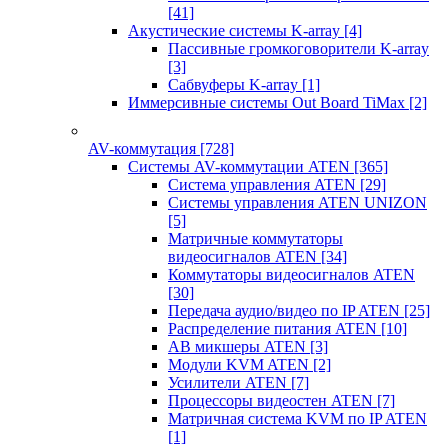
[41]
Акустические системы K-array
[4]
Пассивные громкоговорители K-array
[3]
Сабвуферы K-array
[1]
Иммерсивные системы Out Board TiMax
[2]
AV-коммутация
[728]
Системы AV-коммутации ATEN
[365]
Система управления ATEN
[29]
Системы управления ATEN UNIZON
[5]
Матричные коммутаторы
видеосигналов ATEN
[34]
Коммутаторы видеосигналов ATEN
[30]
Передача аудио/видео по IP ATEN
[25]
Распределение питания ATEN
[10]
АВ микшеры ATEN
[3]
Модули KVM ATEN
[2]
Усилители ATEN
[7]
Процессоры видеостен ATEN
[7]
Матричная система KVM по IP ATEN
[1]