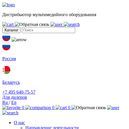
Дистрибьютор мультимедийного оборудования
Каталог
Россия
Беларусь
+7 495 640-75-57
Для дилеров
Ru
/
En
0
0
0
О нас
Направление деятельности