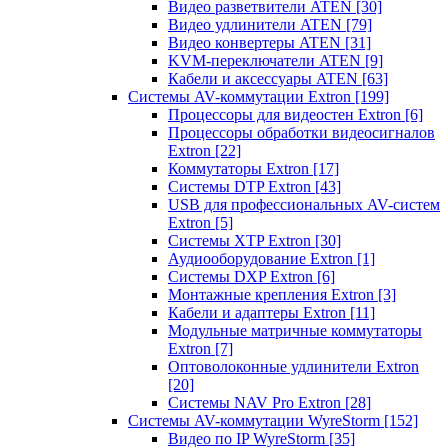
Видео разветвители ATEN
[30]
Видео удлинители ATEN
[79]
Видео конвертеры ATEN
[31]
KVM-переключатели ATEN
[9]
Кабели и аксессуары ATEN
[63]
Системы AV-коммутации Extron
[199]
Процессоры для видеостен Extron
[6]
Процессоры обработки видеосигналов
Extron
[22]
Коммутаторы Extron
[17]
Системы DTP Extron
[43]
USB для профессиональных AV-систем
Extron
[5]
Системы XTP Extron
[30]
Аудиооборудование Extron
[1]
Системы DXP Extron
[6]
Монтажные крепления Extron
[3]
Кабели и адаптеры Extron
[11]
Модульные матричные коммутаторы
Extron
[7]
Оптоволоконные удлинители Extron
[20]
Системы NAV Pro Extron
[28]
Системы AV-коммутации WyreStorm
[152]
Видео по IP WyreStorm
[35]