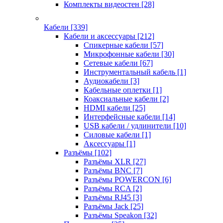
Комплекты видеостен
[28]
Кабели
[339]
Кабели и аксессуары
[212]
Спикерные кабели
[57]
Микрофонные кабели
[30]
Сетевые кабели
[67]
Инструментальный кабель
[1]
Аудиокабели
[3]
Кабельные оплетки
[1]
Коаксиальные кабели
[2]
HDMI кабели
[25]
Интерфейсные кабели
[14]
USB кабели / удлинители
[10]
Силовые кабели
[1]
Аксессуары
[1]
Разъёмы
[102]
Разъёмы XLR
[27]
Разъёмы BNC
[7]
Разъёмы POWERCON
[6]
Разъёмы RCA
[2]
Разъёмы RJ45
[3]
Разъёмы Jack
[25]
Разъёмы Speakon
[32]