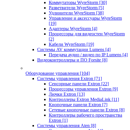
Коммутаторы WyreStorm
[30]
Разветвители WyreStorm
[5]
Удлинители WyreStorm
[38]
Управление и аксессуары WyreStorm
[19]
Адаптеры WyreStorm
[4]
Процессоры для видеостен WyreStorm
[2]
Кабели WyreStorm
[19]
Системы AV коммутации Lumens
[4]
Передача аудио / видео по IP Lumens
[4]
Видеоконтроллеры и ПО Forsite
[8]
Оборудование управления
[104]
Системы управления Extron
[71]
Сенсорные панели Extron
[22]
Процессоры управления Extron
[9]
Лючки Extron
[13]
Контроллеры Extron MediaLink
[11]
Кнопочные панели Extron
[7]
Сетевые кнопочные панели Extron
[8]
Контроллеры рабочего пространства
Extron
[1]
Системы управления Aten
[8]