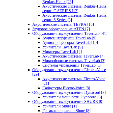
Renkus-Heinz
[23]
Акустические системы Renkus-Heinz
серии C SERIES
[12]
Акустические системы Renkus-Heinz
серии S Series
[3]
Акустические системы TEFRA
[15]
Звуковое оборудование ATEN
[7]
Оборудование звукоусиления TaverLab
[41]
Аудиоинтерфейсы TaverLab
[9]
Аудиопроцессоры TaverLab
[10]
Усилители TaverLab
[9]
Микшеры TaverLab
[2]
Акустические системы TaverLab
[7]
Микрофонные системы TaverLab
[3]
Системы управления TaverLab
[1]
Оборудование звукоусиления Electro-Voice
[29]
Акустические системы Electro-Voice
[21]
Сабвуферы Electro-Voice
[8]
Оборудование звукоусиления Dynacord
[8]
Усилители мощности Dynacord
[8]
Оборудование звукоусиления SHURE
[9]
Усилители Shure
[1]
Громкоговорители Shure
[8]