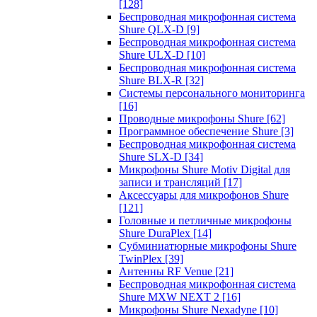
[128]
Беспроводная микрофонная система
Shure QLX-D
[9]
Беспроводная микрофонная система
Shure ULX-D
[10]
Беспроводная микрофонная система
Shure BLX-R
[32]
Системы персонального мониторинга
[16]
Проводные микрофоны Shure
[62]
Программное обеспечение Shure
[3]
Беспроводная микрофонная система
Shure SLX-D
[34]
Микрофоны Shure Motiv Digital для
записи и трансляций
[17]
Аксессуары для микрофонов Shure
[121]
Головные и петличные микрофоны
Shure DuraPlex
[14]
Субминиатюрные микрофоны Shure
TwinPlex
[39]
Антенны RF Venue
[21]
Беспроводная микрофонная система
Shure MXW NEXT 2
[16]
Микрофоны Shure Nexadyne
[10]