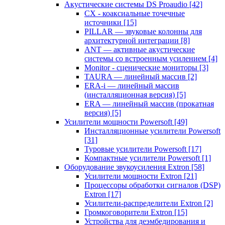
Акустические системы DS Proaudio
[42]
CX - коаксиальные точечные
источники
[15]
PILLAR — звуковые колонны для
архитектурной интеграции
[8]
ANT — активные акустические
системы со встроенным усилением
[4]
Monitor - сценические мониторы
[3]
TAURA — линейный массив
[2]
ERA-i — линейный массив
(инсталляционная версия)
[5]
ERA — линейный массив (прокатная
версия)
[5]
Усилители мощности Powersoft
[49]
Инсталляционные усилители Powersoft
[31]
Туровые усилители Powersoft
[17]
Компактные усилители Powersoft
[1]
Оборудование звукоусиления Extron
[58]
Усилители мощности Extron
[21]
Процессоры обработки сигналов (DSP)
Extron
[17]
Усилители-распределители Extron
[2]
Громкоговорители Extron
[15]
Устройства для деэмбедирования и