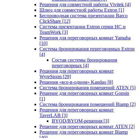
Решения для совместной работы Vivitek
[4]
Шлюз для совместной работы Extron
[1]
Беспроводная система презентации Barco
ClickShare
[12]
Система презентации Extron серии HC и
TeamWork
[3]
Решения для переговорных комнат Yamaha
[10]
Система бронирования переговорных Extron
[4]
Состав системы бронирования
переговорных
[4]
Решения для переговорных комнат
WyreStorm
[29]
Решения «все-в-одном» Kandao
[8]
Система бронирования помещений ATEN
[5]
Решение для переговорных комнат Gonsin
[1]
Система бронирования помещений Biamp
[2]
Решения для переговорных комнат
TaverLAB
[3]
BYOD/BYOM-решения
[3]
Решение для переговорных комнат ATEN
[2]
Решение для переговорных комнат Biamp
[40]