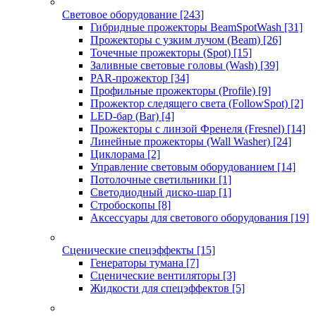
Световое оборудование
[243]
Гибридные прожекторы BeamSpotWash
[31]
Прожекторы с узким лучом (Beam)
[26]
Точечные прожекторы (Spot)
[15]
Заливные световые головы (Wash)
[39]
PAR-прожектор
[34]
Профильные прожекторы (Profile)
[9]
Прожектор следящего света (FollowSpot)
[2]
LED-бар (Bar)
[4]
Прожекторы с линзой Френеля (Fresnel)
[14]
Линейные прожекторы (Wall Washer)
[24]
Циклорама
[2]
Управление световым оборудованием
[14]
Потолочные светильники
[1]
Светодиодный диско-шар
[1]
Стробоскопы
[8]
Аксессуары для светового оборудования
[19]
Сценические спецэффекты
[15]
Генераторы тумана
[7]
Сценические вентиляторы
[3]
Жидкости для спецэффектов
[5]