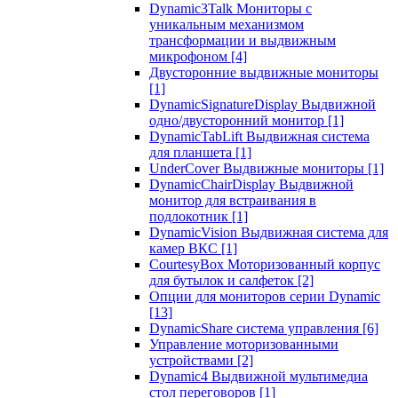
Dynamic3Talk Мониторы с
уникальным механизмом
трансформации и выдвижным
микрофоном
[4]
Двусторонние выдвижные мониторы
[1]
DynamicSignatureDisplay Выдвижной
одно/двусторонний монитор
[1]
DynamicTabLift Выдвижная система
для планшета
[1]
UnderCover Выдвижные мониторы
[1]
DynamicChairDisplay Выдвижной
монитор для встраивания в
подлокотник
[1]
DynamicVision Выдвижная система для
камер ВКС
[1]
CourtesyBox Моторизованный корпус
для бутылок и салфеток
[2]
Опции для мониторов серии Dynamic
[13]
DynamicShare система управления
[6]
Управление моторизованными
устройствами
[2]
Dynamic4 Выдвижной мультимедиа
стол переговоров
[1]