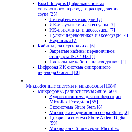
Bosch Integrus Цифровая система
синхронного перевода и распределения
звука
[25]
Интерфейсные модули
[7]
ИК-излучатели и аксессуары
[5]
ИК-приемники и аксессуары
[7]
Пульты переводчиков и аксессуары
[4]
Наушники
[2]
Кабины для переводчика
[6]
Закрытые кабины переводчиков
стандарта ISO 4043
[4]
Настольные кабины переводчиков
[2]
Цифровая ИК система синхронного
перевода Gonsin
[10]
Микрофонные системы и микрофоны
[1084]
Микрофоны, радиосистемы Shure
[660]
Аудиоэкосистема для конференций
Microflex Ecosystem
[55]
Экосистема Shure Stem
[6]
Микшеры и аудиопроцессоры Shure
[2]
Цифровая система Shure Axient Digital
[59]
Микрофоны Shure серии Microflex