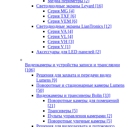
Медиа периметры
[2]
Светодиодные экраны Leyard
[16]
Серия MG
[4]
Серия TXF
[6]
Серия VEM
[6]
Светодиодные экраны LianTronics
[12]
Серия VA
[4]
Серия VL
[4]
Серия VH
[3]
Серия V
[1]
Аксессуары для LED панелей
[2]
Видеокамеры и устройства записи и трансляции
[106]
Решения для захвата и передачи видео
Lumens
[9]
Поворотные и стационарные камеры Lumens
[50]
Видеокамеры и трансиверы Bolin
[33]
Поворотные камеры для помещений
[21]
Трансиверы
[5]
Пульты управления камерами
[2]
Поворотные уличные камеры
[5]
Решения для видеозахвата и потокового