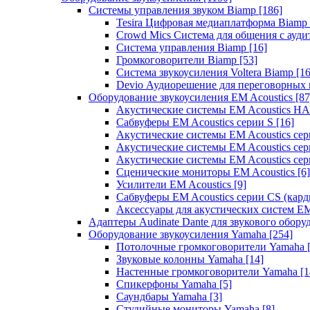
Системы управления звуком Biamp
[186]
Tesira Цифровая медиаплатформа Biamp
Crowd Mics Система для общения с ауд
Система управления Biamp
[16]
Громкоговорители Biamp
[53]
Система звукоусиления Voltera Biamp
[16
Devio Аудиорешение для переговорных
Оборудование звукоусиления EM Acoustics
[87
Акустические системы EM Acoustics 
Сабвуферы EM Acoustics серии S
[16]
Акустические системы EM Acoustics с
Акустические системы EM Acoustics сер
Акустические системы EM Acoustics сер
Сценические мониторы EM Acoustics
[6]
Усилители EM Acoustics
[9]
Сабвуферы EM Acoustics серии CS (кар
Аксессуары для акустических систем EM
Адаптеры Audinate Dante для звукового обор
Оборудование звукоусиления Yamaha
[254]
Потолочные громкоговорители Yamaha
Звуковые колонны Yamaha
[14]
Настенные громкоговорители Yamaha
[1
Спикерфоны Yamaha
[5]
Саундбары Yamaha
[3]
Студийные мониторы Yamaha
[8]