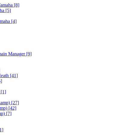
Yamaha
[8]
aha
[5]
amaha
[4]
main Manager
[9]
]
Heath
[41]
5]
h
[1]
iamp)
[27]
amp)
[42]
mp)
[7]
1]