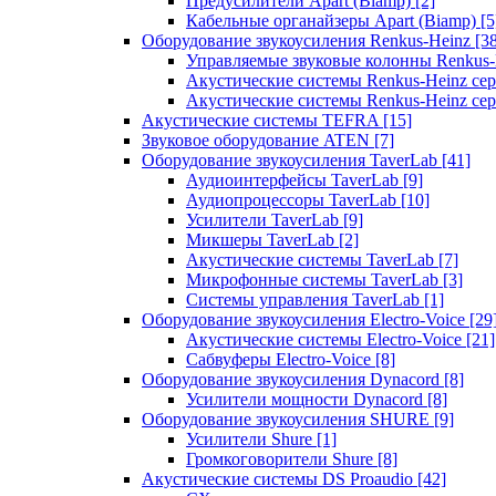
Предусилители Apart (Biamp)
[2]
Кабельные органайзеры Apart (Biamp)
[5
Оборудование звукоусиления Renkus-Heinz
[3
Управляемые звуковые колонны Renkus
Акустические системы Renkus-Heinz с
Акустические системы Renkus-Heinz сер
Акустические системы TEFRA
[15]
Звуковое оборудование ATEN
[7]
Оборудование звукоусиления TaverLab
[41]
Аудиоинтерфейсы TaverLab
[9]
Аудиопроцессоры TaverLab
[10]
Усилители TaverLab
[9]
Микшеры TaverLab
[2]
Акустические системы TaverLab
[7]
Микрофонные системы TaverLab
[3]
Системы управления TaverLab
[1]
Оборудование звукоусиления Electro-Voice
[29
Акустические системы Electro-Voice
[21]
Сабвуферы Electro-Voice
[8]
Оборудование звукоусиления Dynacord
[8]
Усилители мощности Dynacord
[8]
Оборудование звукоусиления SHURE
[9]
Усилители Shure
[1]
Громкоговорители Shure
[8]
Акустические системы DS Proaudio
[42]