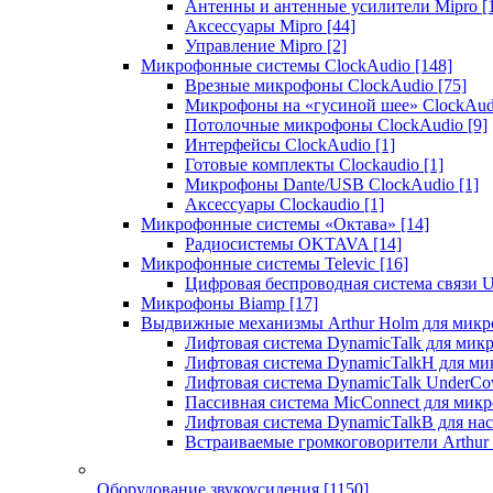
Антенны и антенные усилители Mipro
[
Аксессуары Mipro
[44]
Управление Mipro
[2]
Микрофонные системы ClockAudio
[148]
Врезные микрофоны ClockAudio
[75]
Микрофоны на «гусиной шее» ClockAu
Потолочные микрофоны ClockAudio
[9]
Интерфейсы ClockAudio
[1]
Готовые комплекты Clockaudio
[1]
Микрофоны Dante/USB ClockAudio
[1]
Аксессуары Clockaudio
[1]
Микрофонные системы «Октава»
[14]
Радиосистемы OKTAVA
[14]
Микрофонные системы Televic
[16]
Цифровая беспроводная система связи U
Микрофоны Biamp
[17]
Выдвижные механизмы Arthur Holm для микр
Лифтовая система DynamicTalk для ми
Лифтовая система DynamicTalkH для м
Лифтовая система DynamicTalk UnderCo
Пассивная система MicConnect для мик
Лифтовая система DynamicTalkB для на
Встраиваемые громкоговорители Arthu
Оборудование звукоусиления
[1150]