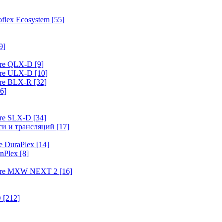
flex Ecosystem
[55]
9]
ure QLX-D
[9]
ure ULX-D
[10]
ure BLX-R
[32]
6]
ure SLX-D
[34]
иси и трансляций
[17]
e DuraPlex
[14]
nPlex
[8]
hure MXW NEXT 2
[16]
O
[212]