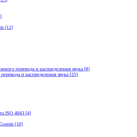
]
tis
[12]
онного перевода и распределения звука
[8]
 перевода и распределения звука
[25]
та ISO 4043
[4]
 Gonsin
[10]