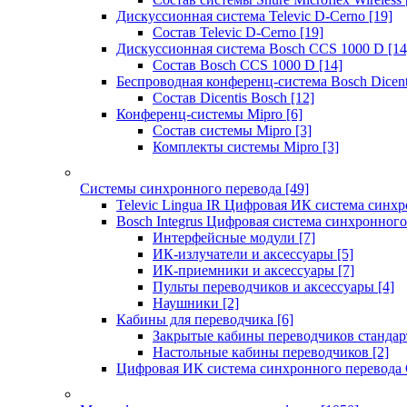
Дискуссионная система Televic D-Cerno
[19]
Состав Televic D-Cerno
[19]
Дискуссионная система Bosch CCS 1000 D
[14
Состав Bosch CCS 1000 D
[14]
Беспроводная конференц-система Bosch Dicen
Состав Dicentis Bosch
[12]
Конференц-системы Mipro
[6]
Состав системы Mipro
[3]
Комплекты системы Mipro
[3]
Системы синхронного перевода
[49]
Televic Lingua IR Цифровая ИК система синхр
Bosch Integrus Цифровая система синхронного
Интерфейсные модули
[7]
ИК-излучатели и аксессуары
[5]
ИК-приемники и аксессуары
[7]
Пульты переводчиков и аксессуары
[4]
Наушники
[2]
Кабины для переводчика
[6]
Закрытые кабины переводчиков стандар
Настольные кабины переводчиков
[2]
Цифровая ИК система синхронного перевода