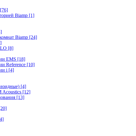
[76]
иторией Biamp
[1]
]
 комнат Biamp
[24]
]
HALO
[8]
ерии EMS
[18]
ии Reference
[10]
ии i
[4]
диоидные)
[4]
 Acoustics
[12]
удования
[13]
[20]
4]