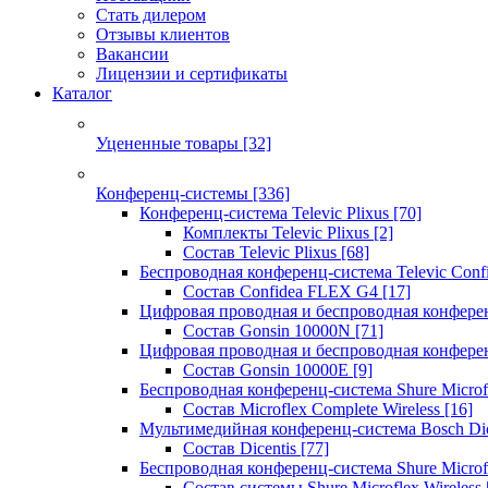
Стать дилером
Отзывы клиентов
Вакансии
Лицензии и сертификаты
Каталог
Уцененные товары
[32]
Конференц-системы
[336]
Конференц-система Televic Plixus
[70]
Комплекты Televic Plixus
[2]
Состав Televic Plixus
[68]
Беспроводная конференц-система Televic Con
Состав Confidea FLEX G4
[17]
Цифровая проводная и беспроводная конфере
Состав Gonsin 10000N
[71]
Цифровая проводная и беспроводная конфере
Состав Gonsin 10000E
[9]
Беспроводная конференц-система Shure Microfl
Состав Microflex Complete Wireless
[16]
Мультимедийная конференц-система Bosch Dic
Состав Dicentis
[77]
Беспроводная конференц-система Shure Microfl
Состав системы Shure Microflex Wireless