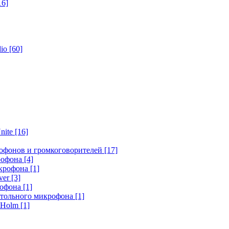
16]
dio
[60]
nite
[16]
офонов и громкоговорителей
[17]
крофона
[4]
икрофона
[1]
ver
[3]
рофона
[1]
стольного микрофона
[1]
r Holm
[1]