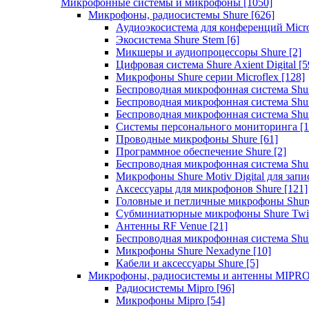
Микрофонные системы и микрофоны
[1050]
Микрофоны, радиосистемы Shure
[626]
Аудиоэкосистема для конференций Micro
Экосистема Shure Stem
[6]
Микшеры и аудиопроцессоры Shure
[2]
Цифровая система Shure Axient Digital
[5
Микрофоны Shure серии Microflex
[128]
Беспроводная микрофонная система Sh
Беспроводная микрофонная система Sh
Беспроводная микрофонная система Sh
Системы персонального мониторинга
[1
Проводные микрофоны Shure
[61]
Программное обеспечение Shure
[2]
Беспроводная микрофонная система Sh
Микрофоны Shure Motiv Digital для зап
Аксессуары для микрофонов Shure
[121]
Головные и петличные микрофоны Shur
Субминиатюрные микрофоны Shure Twi
Антенны RF Venue
[21]
Беспроводная микрофонная система S
Микрофоны Shure Nexadyne
[10]
Кабели и аксессуары Shure
[5]
Микрофоны, радиосистемы и антенны MIPR
Радиосистемы Mipro
[96]
Микрофоны Mipro
[54]