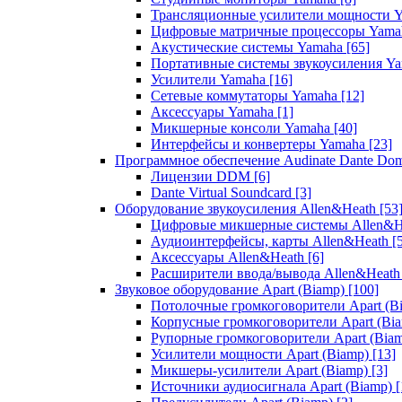
Трансляционные усилители мощности 
Цифровые матричные процессоры Yam
Акустические системы Yamaha
[65]
Портативные системы звукоусиления Y
Усилители Yamaha
[16]
Сетевые коммутаторы Yamaha
[12]
Аксессуары Yamaha
[1]
Микшерные консоли Yamaha
[40]
Интерфейсы и конвертеры Yamaha
[23]
Программное обеспечение Audinate Dante Do
Лицензии DDM
[6]
Dante Virtual Soundcard
[3]
Оборудование звукоусиления Allen&Heath
[53
Цифровые микшерные системы Allen&
Аудиоинтерфейсы, карты Allen&Heath
[
Аксессуары Allen&Heath
[6]
Расширители ввода/вывода Allen&Heat
Звуковое оборудование Apart (Biamp)
[100]
Потолочные громкоговорители Apart (B
Корпусные громкоговорители Apart (Bi
Рупорные громкоговорители Apart (Bia
Усилители мощности Apart (Biamp)
[13]
Микшеры-усилители Apart (Biamp)
[3]
Источники аудиосигнала Apart (Biamp)
[