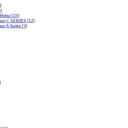
]
8]
-Heinz
[23]
ерии C SERIES
[12]
ии S Series
[3]
]