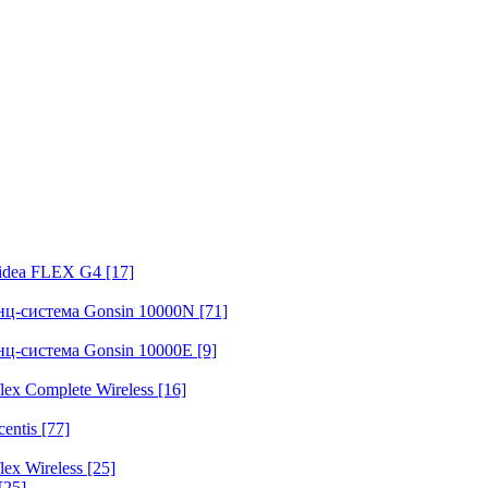
fidea FLEX G4
[17]
нц-система Gonsin 10000N
[71]
нц-система Gonsin 10000E
[9]
ex Complete Wireless
[16]
entis
[77]
ex Wireless
[25]
[25]