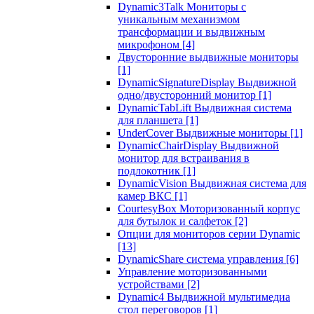
Dynamic3Talk Мониторы с
уникальным механизмом
трансформации и выдвижным
микрофоном
[4]
Двусторонние выдвижные мониторы
[1]
DynamicSignatureDisplay Выдвижной
одно/двусторонний монитор
[1]
DynamicTabLift Выдвижная система
для планшета
[1]
UnderCover Выдвижные мониторы
[1]
DynamicChairDisplay Выдвижной
монитор для встраивания в
подлокотник
[1]
DynamicVision Выдвижная система для
камер ВКС
[1]
CourtesyBox Моторизованный корпус
для бутылок и салфеток
[2]
Опции для мониторов серии Dynamic
[13]
DynamicShare система управления
[6]
Управление моторизованными
устройствами
[2]
Dynamic4 Выдвижной мультимедиа
стол переговоров
[1]