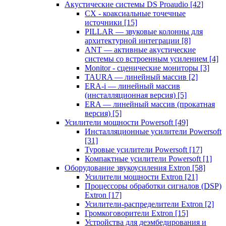
Акустические системы DS Proaudio
[42]
CX - коаксиальные точечные
источники
[15]
PILLAR — звуковые колонны для
архитектурной интеграции
[8]
ANT — активные акустические
системы со встроенным усилением
[4]
Monitor - сценические мониторы
[3]
TAURA — линейный массив
[2]
ERA-i — линейный массив
(инсталляционная версия)
[5]
ERA — линейный массив (прокатная
версия)
[5]
Усилители мощности Powersoft
[49]
Инсталляционные усилители Powersoft
[31]
Туровые усилители Powersoft
[17]
Компактные усилители Powersoft
[1]
Оборудование звукоусиления Extron
[58]
Усилители мощности Extron
[21]
Процессоры обработки сигналов (DSP)
Extron
[17]
Усилители-распределители Extron
[2]
Громкоговорители Extron
[15]
Устройства для деэмбедирования и