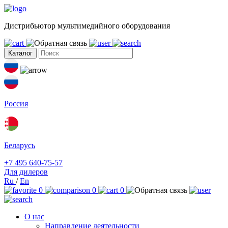
Дистрибьютор мультимедийного оборудования
Каталог
Россия
Беларусь
+7 495 640-75-57
Для дилеров
Ru
/
En
0
0
0
О нас
Направление деятельности