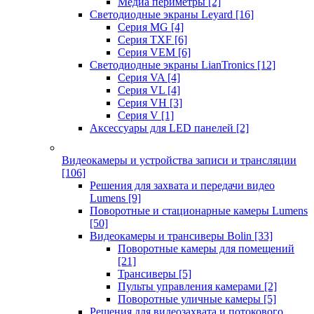
Медиа периметры
[2]
Светодиодные экраны Leyard
[16]
Серия MG
[4]
Серия TXF
[6]
Серия VEM
[6]
Светодиодные экраны LianTronics
[12]
Серия VA
[4]
Серия VL
[4]
Серия VH
[3]
Серия V
[1]
Аксессуары для LED панелей
[2]
Видеокамеры и устройства записи и трансляции
[106]
Решения для захвата и передачи видео
Lumens
[9]
Поворотные и стационарные камеры Lumens
[50]
Видеокамеры и трансиверы Bolin
[33]
Поворотные камеры для помещений
[21]
Трансиверы
[5]
Пульты управления камерами
[2]
Поворотные уличные камеры
[5]
Решения для видеозахвата и потокового