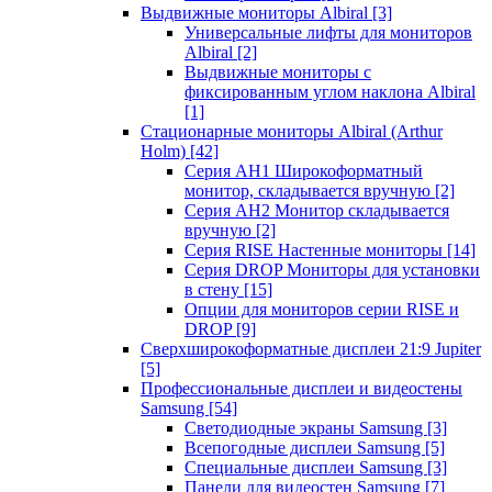
Выдвижные мониторы Albiral
[3]
Универсальные лифты для мониторов
Albiral
[2]
Выдвижные мониторы с
фиксированным углом наклона Albiral
[1]
Стационарные мониторы Albiral (Arthur
Holm)
[42]
Серия AH1 Широкоформатный
монитор, складывается вручную
[2]
Серия AH2 Монитор складывается
вручную
[2]
Серия RISE Настенные мониторы
[14]
Серия DROP Мониторы для установки
в стену
[15]
Опции для мониторов серии RISE и
DROP
[9]
Сверхширокоформатные дисплеи 21:9 Jupiter
[5]
Профессиональные дисплеи и видеостены
Samsung
[54]
Светодиодные экраны Samsung
[3]
Всепогодные дисплеи Samsung
[5]
Специальные дисплеи Samsung
[3]
Панели для видеостен Samsung
[7]