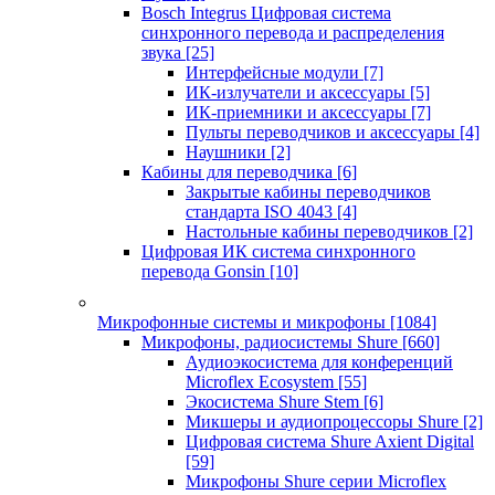
Bosch Integrus Цифровая система
синхронного перевода и распределения
звука
[25]
Интерфейсные модули
[7]
ИК-излучатели и аксессуары
[5]
ИК-приемники и аксессуары
[7]
Пульты переводчиков и аксессуары
[4]
Наушники
[2]
Кабины для переводчика
[6]
Закрытые кабины переводчиков
стандарта ISO 4043
[4]
Настольные кабины переводчиков
[2]
Цифровая ИК система синхронного
перевода Gonsin
[10]
Микрофонные системы и микрофоны
[1084]
Микрофоны, радиосистемы Shure
[660]
Аудиоэкосистема для конференций
Microflex Ecosystem
[55]
Экосистема Shure Stem
[6]
Микшеры и аудиопроцессоры Shure
[2]
Цифровая система Shure Axient Digital
[59]
Микрофоны Shure серии Microflex