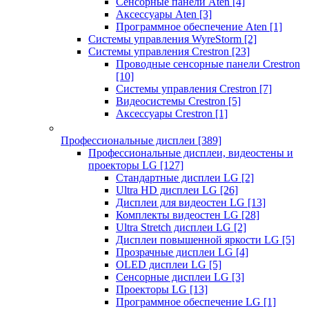
Сенсорные панели Aten
[4]
Аксессуары Aten
[3]
Программное обеспечение Aten
[1]
Системы управления WyreStorm
[2]
Системы управления Crestron
[23]
Проводные сенсорные панели Crestron
[10]
Системы управления Crestron
[7]
Видеосистемы Crestron
[5]
Аксессуары Crestron
[1]
Профессиональные дисплеи
[389]
Профессиональные дисплеи, видеостены и
проекторы LG
[127]
Стандартные дисплеи LG
[2]
Ultra HD дисплеи LG
[26]
Дисплеи для видеостен LG
[13]
Комплекты видеостен LG
[28]
Ultra Stretch дисплеи LG
[2]
Дисплеи повышенной яркости LG
[5]
Прозрачные дисплеи LG
[4]
OLED дисплеи LG
[5]
Сенсорные дисплеи LG
[3]
Проекторы LG
[13]
Программное обеспечение LG
[1]