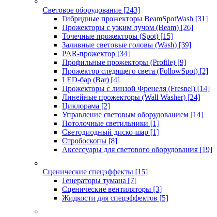
Световое оборудование
[243]
Гибридные прожекторы BeamSpotWash
[31]
Прожекторы с узким лучом (Beam)
[26]
Точечные прожекторы (Spot)
[15]
Заливные световые головы (Wash)
[39]
PAR-прожектор
[34]
Профильные прожекторы (Profile)
[9]
Прожектор следящего света (FollowSpot)
[2]
LED-бар (Bar)
[4]
Прожекторы с линзой Френеля (Fresnel)
[14]
Линейные прожекторы (Wall Washer)
[24]
Циклорама
[2]
Управление световым оборудованием
[14]
Потолочные светильники
[1]
Светодиодный диско-шар
[1]
Стробоскопы
[8]
Аксессуары для светового оборудования
[19]
Сценические спецэффекты
[15]
Генераторы тумана
[7]
Сценические вентиляторы
[3]
Жидкости для спецэффектов
[5]