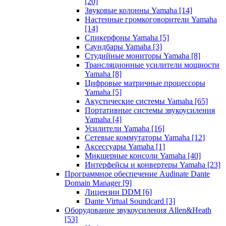
[20]
Звуковые колонны Yamaha
[14]
Настенные громкоговорители Yamaha
[14]
Спикерфоны Yamaha
[5]
Саундбары Yamaha
[3]
Студийные мониторы Yamaha
[8]
Трансляционные усилители мощности
Yamaha
[8]
Цифровые матричные процессоры
Yamaha
[5]
Акустические системы Yamaha
[65]
Портативные системы звукоусиления
Yamaha
[4]
Усилители Yamaha
[16]
Сетевые коммутаторы Yamaha
[12]
Аксессуары Yamaha
[1]
Микшерные консоли Yamaha
[40]
Интерфейсы и конвертеры Yamaha
[23]
Программное обеспечение Audinate Dante
Domain Manager
[9]
Лицензии DDM
[6]
Dante Virtual Soundcard
[3]
Оборудование звукоусиления Allen&Heath
[53]