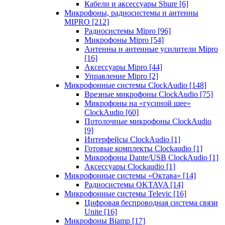
Кабели и аксессуары Shure
[6]
Микрофоны, радиосистемы и антенны
MIPRO
[212]
Радиосистемы Mipro
[96]
Микрофоны Mipro
[54]
Антенны и антенные усилители Mipro
[16]
Аксессуары Mipro
[44]
Управление Mipro
[2]
Микрофонные системы ClockAudio
[148]
Врезные микрофоны ClockAudio
[75]
Микрофоны на «гусиной шее»
ClockAudio
[60]
Потолочные микрофоны ClockAudio
[9]
Интерфейсы ClockAudio
[1]
Готовые комплекты Clockaudio
[1]
Микрофоны Dante/USB ClockAudio
[1]
Аксессуары Clockaudio
[1]
Микрофонные системы «Октава»
[14]
Радиосистемы OKTAVA
[14]
Микрофонные системы Televic
[16]
Цифровая беспроводная система связи
Unite
[16]
Микрофоны Biamp
[17]