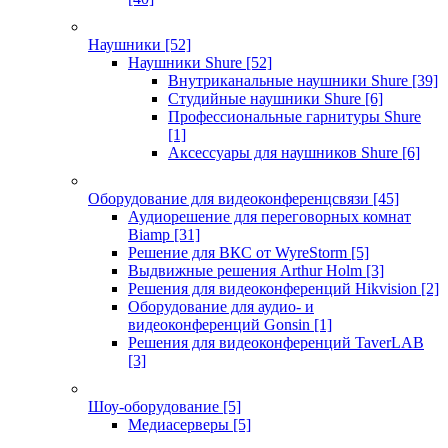
Наушники
[52]
Наушники Shure
[52]
Внутриканальные наушники Shure
[39]
Студийные наушники Shure
[6]
Профессиональные гарнитуры Shure
[1]
Аксессуары для наушников Shure
[6]
Оборудование для видеоконференцсвязи
[45]
Аудиорешение для переговорных комнат
Biamp
[31]
Решение для ВКС от WyreStorm
[5]
Выдвижные решения Arthur Holm
[3]
Решения для видеоконференций Hikvision
[2]
Оборудование для аудио- и
видеоконференций Gonsin
[1]
Решения для видеоконференций TaverLAB
[3]
Шоу-оборудование
[5]
Медиасерверы
[5]