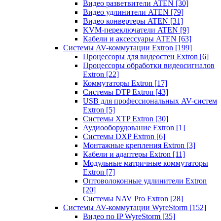
Видео разветвители ATEN
[30]
Видео удлинители ATEN
[79]
Видео конвертеры ATEN
[31]
KVM-переключатели ATEN
[9]
Кабели и аксессуары ATEN
[63]
Системы AV-коммутации Extron
[199]
Процессоры для видеостен Extron
[6]
Процессоры обработки видеосигналов
Extron
[22]
Коммутаторы Extron
[17]
Системы DTP Extron
[43]
USB для профессиональных AV-систем
Extron
[5]
Системы XTP Extron
[30]
Аудиооборудование Extron
[1]
Системы DXP Extron
[6]
Монтажные крепления Extron
[3]
Кабели и адаптеры Extron
[11]
Модульные матричные коммутаторы
Extron
[7]
Оптоволоконные удлинители Extron
[20]
Системы NAV Pro Extron
[28]
Системы AV-коммутации WyreStorm
[152]
Видео по IP WyreStorm
[35]