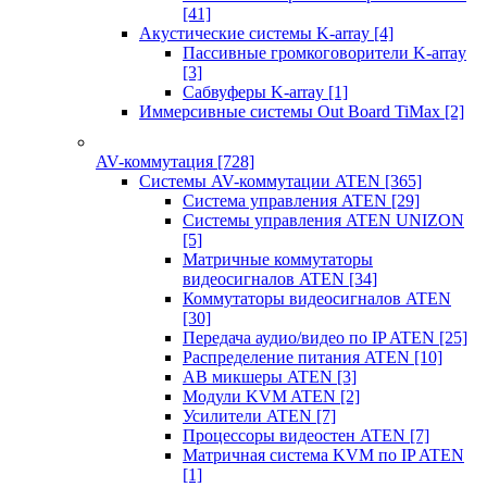
[41]
Акустические системы K-array
[4]
Пассивные громкоговорители K-array
[3]
Сабвуферы K-array
[1]
Иммерсивные системы Out Board TiMax
[2]
AV-коммутация
[728]
Системы AV-коммутации ATEN
[365]
Система управления ATEN
[29]
Системы управления ATEN UNIZON
[5]
Матричные коммутаторы
видеосигналов ATEN
[34]
Коммутаторы видеосигналов ATEN
[30]
Передача аудио/видео по IP ATEN
[25]
Распределение питания ATEN
[10]
АВ микшеры ATEN
[3]
Модули KVM ATEN
[2]
Усилители ATEN
[7]
Процессоры видеостен ATEN
[7]
Матричная система KVM по IP ATEN
[1]