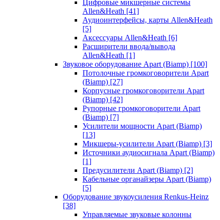
Цифровые микшерные системы
Allen&Heath
[41]
Аудиоинтерфейсы, карты Allen&Heath
[5]
Аксессуары Allen&Heath
[6]
Расширители ввода/вывода
Allen&Heath
[1]
Звуковое оборудование Apart (Biamp)
[100]
Потолочные громкоговорители Apart
(Biamp)
[27]
Корпусные громкоговорители Apart
(Biamp)
[42]
Рупорные громкоговорители Apart
(Biamp)
[7]
Усилители мощности Apart (Biamp)
[13]
Микшеры-усилители Apart (Biamp)
[3]
Источники аудиосигнала Apart (Biamp)
[1]
Предусилители Apart (Biamp)
[2]
Кабельные органайзеры Apart (Biamp)
[5]
Оборудование звукоусиления Renkus-Heinz
[38]
Управляемые звуковые колонны