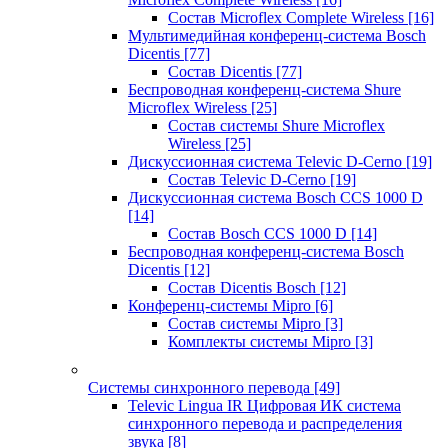
Состав Microflex Complete Wireless
[16]
Мультимедийная конференц-система Bosch
Dicentis
[77]
Состав Dicentis
[77]
Беспроводная конференц-система Shure
Microflex Wireless
[25]
Состав системы Shure Microflex
Wireless
[25]
Дискуссионная система Televic D-Cerno
[19]
Состав Televic D-Cerno
[19]
Дискуссионная система Bosch CCS 1000 D
[14]
Состав Bosch CCS 1000 D
[14]
Беспроводная конференц-система Bosch
Dicentis
[12]
Состав Dicentis Bosch
[12]
Конференц-системы Mipro
[6]
Состав системы Mipro
[3]
Комплекты системы Mipro
[3]
Системы синхронного перевода
[49]
Televic Lingua IR Цифровая ИК система
синхронного перевода и распределения
звука
[8]