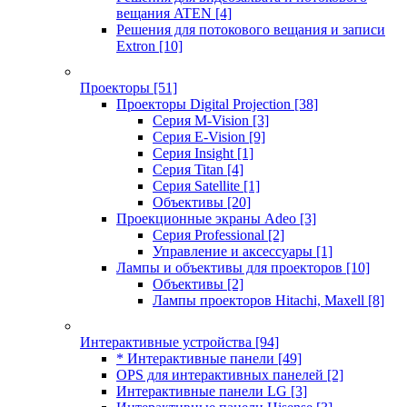
вещания ATEN
[4]
Решения для потокового вещания и записи
Extron
[10]
Проекторы
[51]
Проекторы Digital Projection
[38]
Серия M-Vision
[3]
Серия E-Vision
[9]
Серия Insight
[1]
Серия Titan
[4]
Серия Satellite
[1]
Объективы
[20]
Проекционные экраны Adeo
[3]
Серия Professional
[2]
Управление и аксессуары
[1]
Лампы и объективы для проекторов
[10]
Объективы
[2]
Лампы проекторов Hitachi, Maxell
[8]
Интерактивные устройства
[94]
* Интерактивные панели
[49]
OPS для интерактивных панелей
[2]
Интерактивные панели LG
[3]