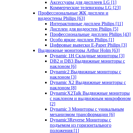
Аксессуары для дисплеев LG
[1]
Коммерческие телевизоры LG
[23]
Профессиональные ЖК дисплеи и
видеостены Philips
[63]
Интерактивные дисплеи Philips
[11]
Дисплеи для видеостен Philips
[5]
Профессиональные дисплеи Philips
[43]
Особо яркие дисплеи Philips
[1]
Цифровые вывески E-Paper Philips
[3]
Выдвижные мониторы Arthur Holm
[63]
Dynamic 1Н Складные мониторы
[3]
DB2 и DB3 Выдвижные мониторы с
наклоном
[6]
Dynamic2 Выдвижные мониторы с
наклоном
[3]
Dynamic X2 Выдвижные мониторы с
наклоном
[8]
DynamicX2Talk Выдвижные мониторы
с наклоном и выдвижным микрофоном
[2]
Dynamic 3 Мониторы с уникальным
механизмом трансформации
[6]
Dynamic3Reverse Мониторы с
подъемом из горизонтального
положения
[1]