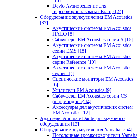
[16]
Devio Аудиорешение для
переговорных комнат Biamp
[24]
Оборудование звукоусиления EM Acoustics
[87]
Акустические системы EM Acoustics
HALO
[8]
Сабвуферы EM Acoustics серии S
[16]
Акустические системы EM Acoustics
серии EMS
[18]
Акустические системы EM Acoustics
серии Reference
[10]
Акустические системы EM Acoustics
серии i
[4]
Сценические мониторы EM Acoustics
[6]
Усилители EM Acoustics
[9]
Сабвуферы EM Acoustics серии CS
(кардиоидные)
[4]
Аксессуары для акустических систем
EM Acoustics
[12]
Адаптеры Audinate Dante для звукового
оборудования
[13]
Оборудование звукоусиления Yamaha
[254]
Потолочные громкоговорители Yamaha