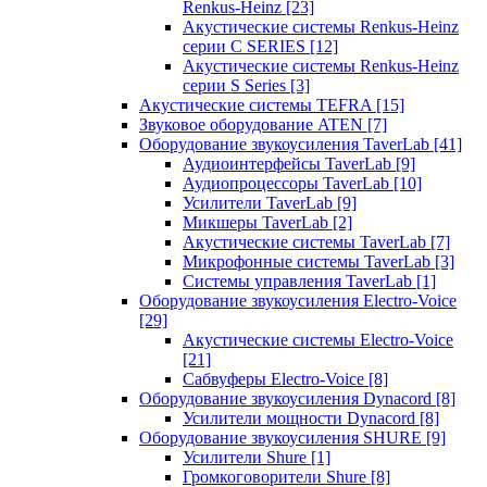
Renkus-Heinz
[23]
Акустические системы Renkus-Heinz
серии C SERIES
[12]
Акустические системы Renkus-Heinz
серии S Series
[3]
Акустические системы TEFRA
[15]
Звуковое оборудование ATEN
[7]
Оборудование звукоусиления TaverLab
[41]
Аудиоинтерфейсы TaverLab
[9]
Аудиопроцессоры TaverLab
[10]
Усилители TaverLab
[9]
Микшеры TaverLab
[2]
Акустические системы TaverLab
[7]
Микрофонные системы TaverLab
[3]
Системы управления TaverLab
[1]
Оборудование звукоусиления Electro-Voice
[29]
Акустические системы Electro-Voice
[21]
Сабвуферы Electro-Voice
[8]
Оборудование звукоусиления Dynacord
[8]
Усилители мощности Dynacord
[8]
Оборудование звукоусиления SHURE
[9]
Усилители Shure
[1]
Громкоговорители Shure
[8]