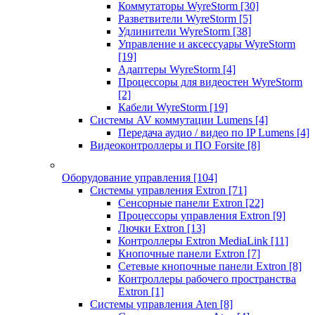
Коммутаторы WyreStorm
[30]
Разветвители WyreStorm
[5]
Удлинители WyreStorm
[38]
Управление и аксессуары WyreStorm
[19]
Адаптеры WyreStorm
[4]
Процессоры для видеостен WyreStorm
[2]
Кабели WyreStorm
[19]
Системы AV коммутации Lumens
[4]
Передача аудио / видео по IP Lumens
[4]
Видеоконтроллеры и ПО Forsite
[8]
Оборудование управления
[104]
Системы управления Extron
[71]
Сенсорные панели Extron
[22]
Процессоры управления Extron
[9]
Лючки Extron
[13]
Контроллеры Extron MediaLink
[11]
Кнопочные панели Extron
[7]
Сетевые кнопочные панели Extron
[8]
Контроллеры рабочего пространства
Extron
[1]
Системы управления Aten
[8]