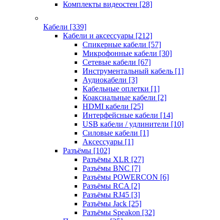
Комплекты видеостен
[28]
Кабели
[339]
Кабели и аксессуары
[212]
Спикерные кабели
[57]
Микрофонные кабели
[30]
Сетевые кабели
[67]
Инструментальный кабель
[1]
Аудиокабели
[3]
Кабельные оплетки
[1]
Коаксиальные кабели
[2]
HDMI кабели
[25]
Интерфейсные кабели
[14]
USB кабели / удлинители
[10]
Силовые кабели
[1]
Аксессуары
[1]
Разъёмы
[102]
Разъёмы XLR
[27]
Разъёмы BNC
[7]
Разъёмы POWERCON
[6]
Разъёмы RCA
[2]
Разъёмы RJ45
[3]
Разъёмы Jack
[25]
Разъёмы Speakon
[32]