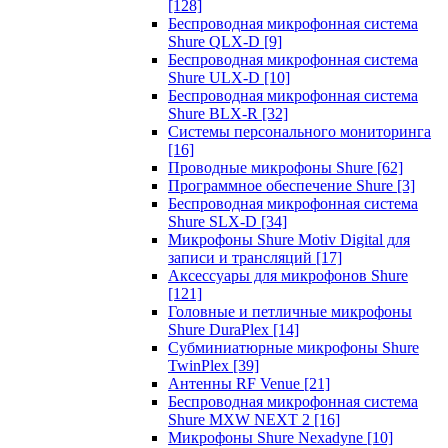
[128]
Беспроводная микрофонная система
Shure QLX-D
[9]
Беспроводная микрофонная система
Shure ULX-D
[10]
Беспроводная микрофонная система
Shure BLX-R
[32]
Системы персонального мониторинга
[16]
Проводные микрофоны Shure
[62]
Программное обеспечение Shure
[3]
Беспроводная микрофонная система
Shure SLX-D
[34]
Микрофоны Shure Motiv Digital для
записи и трансляций
[17]
Аксессуары для микрофонов Shure
[121]
Головные и петличные микрофоны
Shure DuraPlex
[14]
Субминиатюрные микрофоны Shure
TwinPlex
[39]
Антенны RF Venue
[21]
Беспроводная микрофонная система
Shure MXW NEXT 2
[16]
Микрофоны Shure Nexadyne
[10]