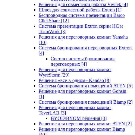
Решения для совместной работы Vivitek
[4]
Шлюз для совместной работы Extron
[1]
Беспроводная система презентации Barco
ClickShare
[12]
Система презентации Extron серии HC и
TeamWork
[3]
Решения для переговорных комнат Yamaha
[10]
Система бронирования переговорных Extron
[4]
Состав системы бронирования
переговорных
[4]
Решения для переговорных комнат
WyreStorm
[29]
Решения «все-в-одном» Kandao
[8]
Система бронирования помещений ATEN
[5]
Решение для переговорных комнат Gonsin
[1]
Система бронирования помещений Biamp
[2]
Решения для переговорных комнат
TaverLAB
[3]
BYOD/BYOM-решения
[3]
Решение для переговорных комнат ATEN
[2]
Решение для переговорных комнат Biamp
[40]