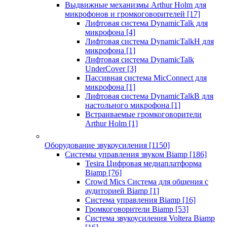
Выдвижные механизмы Arthur Holm для
микрофонов и громкоговорителей
[17]
Лифтовая система DynamicTalk для
микрофона
[4]
Лифтовая система DynamicTalkH для
микрофона
[1]
Лифтовая система DynamicTalk
UnderCover
[3]
Пассивная система MicConnect для
микрофона
[1]
Лифтовая система DynamicTalkB для
настольного микрофона
[1]
Встраиваемые громкоговорители
Arthur Holm
[1]
Оборудование звукоусиления
[1150]
Системы управления звуком Biamp
[186]
Tesira Цифровая медиаплатформа
Biamp
[76]
Crowd Mics Система для общения с
аудиторией Biamp
[1]
Система управления Biamp
[16]
Громкоговорители Biamp
[53]
Система звукоусиления Voltera Biamp