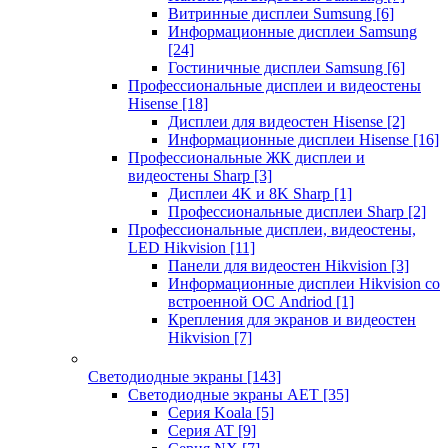
Витринные дисплеи Sumsung
[6]
Информационные дисплеи Samsung
[24]
Гостиничные дисплеи Samsung
[6]
Профессиональные дисплеи и видеостены
Hisense
[18]
Дисплеи для видеостен Hisense
[2]
Информационные дисплеи Hisense
[16]
Профессиональные ЖК дисплеи и
видеостены Sharp
[3]
Дисплеи 4K и 8K Sharp
[1]
Профессиональные дисплеи Sharp
[2]
Профессиональные дисплеи, видеостены,
LED Hikvision
[11]
Панели для видеостен Hikvision
[3]
Информационные дисплеи Hikvision со
встроенной ОС Andriod
[1]
Крепления для экранов и видеостен
Hikvision
[7]
Светодиодные экраны
[143]
Светодиодные экраны AET
[35]
Cерия Koala
[5]
Серия AT
[9]