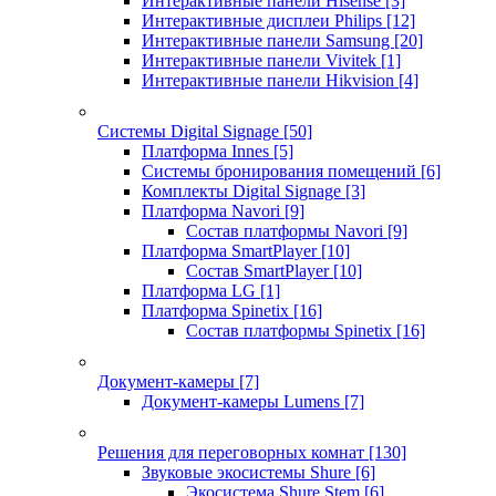
Интерактивные панели Hisense
[3]
Интерактивные дисплеи Philips
[12]
Интерактивные панели Samsung
[20]
Интерактивные панели Vivitek
[1]
Интерактивные панели Hikvision
[4]
Системы Digital Signage
[50]
Платформа Innes
[5]
Системы бронирования помещений
[6]
Комплекты Digital Signage
[3]
Платформа Navori
[9]
Состав платформы Navori
[9]
Платформа SmartPlayer
[10]
Состав SmartPlayer
[10]
Платформа LG
[1]
Платформа Spinetix
[16]
Состав платформы Spinetix
[16]
Документ-камеры
[7]
Документ-камеры Lumens
[7]
Решения для переговорных комнат
[130]
Звуковые экосистемы Shure
[6]
Экосистема Shure Stem
[6]