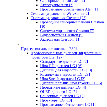
Сенсорные панели Aten
[4]
Аксессуары Aten
[3]
Программное обеспечение Aten
[1]
Системы управления WyreStorm
[2]
Системы управления Crestron
[23]
Проводные сенсорные панели Crestron
[10]
Системы управления Crestron
[7]
Видеосистемы Crestron
[5]
Аксессуары Crestron
[1]
Профессиональные дисплеи
[389]
Профессиональные дисплеи, видеостены и
проекторы LG
[127]
Стандартные дисплеи LG
[2]
Ultra HD дисплеи LG
[26]
Дисплеи для видеостен LG
[13]
Комплекты видеостен LG
[28]
Ultra Stretch дисплеи LG
[2]
Дисплеи повышенной яркости LG
[5]
Прозрачные дисплеи LG
[4]
OLED дисплеи LG
[5]
Сенсорные дисплеи LG
[3]
Проекторы LG
[13]
Программное обеспечение LG
[1]