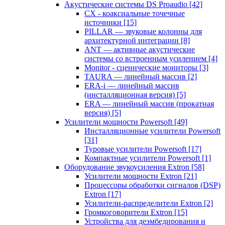
Акустические системы DS Proaudio
[42]
CX - коаксиальные точечные
источники
[15]
PILLAR — звуковые колонны для
архитектурной интеграции
[8]
ANT — активные акустические
системы со встроенным усилением
[4]
Monitor - сценические мониторы
[3]
TAURA — линейный массив
[2]
ERA-i — линейный массив
(инсталляционная версия)
[5]
ERA — линейный массив (прокатная
версия)
[5]
Усилители мощности Powersoft
[49]
Инсталляционные усилители Powersoft
[31]
Туровые усилители Powersoft
[17]
Компактные усилители Powersoft
[1]
Оборудование звукоусиления Extron
[58]
Усилители мощности Extron
[21]
Процессоры обработки сигналов (DSP)
Extron
[17]
Усилители-распределители Extron
[2]
Громкоговорители Extron
[15]
Устройства для деэмбедирования и