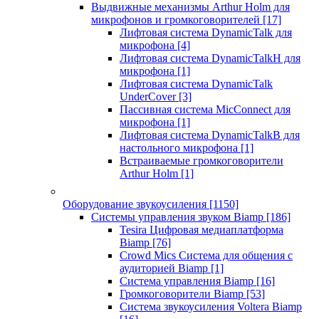
Выдвижные механизмы Arthur Holm для
микрофонов и громкоговорителей
[17]
Лифтовая система DynamicTalk для
микрофона
[4]
Лифтовая система DynamicTalkH для
микрофона
[1]
Лифтовая система DynamicTalk
UnderCover
[3]
Пассивная система MicConnect для
микрофона
[1]
Лифтовая система DynamicTalkB для
настольного микрофона
[1]
Встраиваемые громкоговорители
Arthur Holm
[1]
Оборудование звукоусиления
[1150]
Системы управления звуком Biamp
[186]
Tesira Цифровая медиаплатформа
Biamp
[76]
Crowd Mics Система для общения с
аудиторией Biamp
[1]
Система управления Biamp
[16]
Громкоговорители Biamp
[53]
Система звукоусиления Voltera Biamp