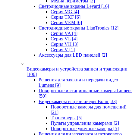
Медиа периметры
[2]
Светодиодные экраны Leyard
[16]
Серия MG
[4]
Серия TXF
[6]
Серия VEM
[6]
Светодиодные экраны LianTronics
[12]
Серия VA
[4]
Серия VL
[4]
Серия VH
[3]
Серия V
[1]
Аксессуары для LED панелей
[2]
Видеокамеры и устройства записи и трансляции
[106]
Решения для захвата и передачи видео
Lumens
[9]
Поворотные и стационарные камеры Lumens
[50]
Видеокамеры и трансиверы Bolin
[33]
Поворотные камеры для помещений
[21]
Трансиверы
[5]
Пульты управления камерами
[2]
Поворотные уличные камеры
[5]
Решения для видеозахвата и потокового