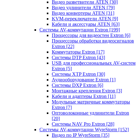
Видео разветвители ATEN
[30]
Видео удлинители ATEN
[79]
Видео конвертеры ATEN
[31]
KVM-переключатели ATEN
[9]
Кабели и аксессуары ATEN
[63]
Системы AV-коммутации Extron
[199]
Процессоры для видеостен Extron
[6]
Процессоры обработки видеосигналов
Extron
[22]
Коммутаторы Extron
[17]
Системы DTP Extron
[43]
USB для профессиональных AV-систем
Extron
[5]
Системы XTP Extron
[30]
Аудиооборудование Extron
[1]
Системы DXP Extron
[6]
Монтажные крепления Extron
[3]
Кабели и адаптеры Extron
[11]
Модульные матричные коммутаторы
Extron
[7]
Оптоволоконные удлинители Extron
[20]
Системы NAV Pro Extron
[28]
Системы AV-коммутации WyreStorm
[152]
Видео по IP WyreStorm
[35]