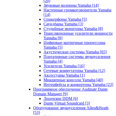
[20]
Звуковые колонны Yamaha
[14]
Настенные громкоговорители Yamaha
[14]
Спикерфоны Yamaha
[5]
Саундбары Yamaha
[3]
Студийные мониторы Yamaha
[8]
Трансляционные усилители мощности
Yamaha
[8]
Цифровые матричные процессоры
Yamaha
[5]
Акустические системы Yamaha
[65]
Портативные системы звукоусиления
Yamaha
[4]
Усилители Yamaha
[16]
Сетевые коммутаторы Yamaha
[12]
Аксессуары Yamaha
[1]
Микшерные консоли Yamaha
[40]
Интерфейсы и конвертеры Yamaha
[23]
Программное обеспечение Audinate Dante
Domain Manager
[9]
Лицензии DDM
[6]
Dante Virtual Soundcard
[3]
Оборудование звукоусиления Allen&Heath
[53]