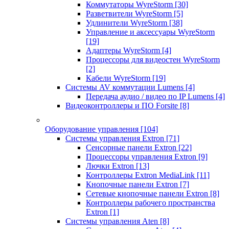
Коммутаторы WyreStorm
[30]
Разветвители WyreStorm
[5]
Удлинители WyreStorm
[38]
Управление и аксессуары WyreStorm
[19]
Адаптеры WyreStorm
[4]
Процессоры для видеостен WyreStorm
[2]
Кабели WyreStorm
[19]
Системы AV коммутации Lumens
[4]
Передача аудио / видео по IP Lumens
[4]
Видеоконтроллеры и ПО Forsite
[8]
Оборудование управления
[104]
Системы управления Extron
[71]
Сенсорные панели Extron
[22]
Процессоры управления Extron
[9]
Лючки Extron
[13]
Контроллеры Extron MediaLink
[11]
Кнопочные панели Extron
[7]
Сетевые кнопочные панели Extron
[8]
Контроллеры рабочего пространства
Extron
[1]
Системы управления Aten
[8]