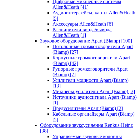
Цифровые микшерные системы
Allen&Heath
[41]
Аудиоинтерфейсы, карты Allen&Heath
[5]
Аксессуары Allen&Heath
[6]
Расширители ввода/вывода
Allen&Heath
[1]
Звуковое оборудование Apart (Biamp)
[100]
Потолочные громкоговорители Apart
(Biamp)
[27]
Корпусные громкоговорители Apart
(Biamp)
[42]
Рупорные громкоговорители Apart
(Biamp)
[7]
Усилители мощности Apart (Biamp)
[13]
Микшеры-усилители Apart (Biamp)
[3]
Источники аудиосигнала Apart (Biamp)
[1]
Предусилители Apart (Biamp)
[2]
Кабельные органайзеры Apart (Biamp)
[5]
Оборудование звукоусиления Renkus-Heinz
[38]
Управляемые звуковые колонны