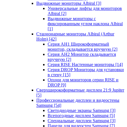
Выдвижные мониторы Albiral
[3]
Универсальные лифты для мониторов
Albiral
[2]
Выдвижные мониторы с
фиксированным углом наклона Albiral
[1]
Стационарные мониторы Albiral (Arthur
Holm)
[42]
Серия AH1 Широкоформатный
монитор, складывается вручную
[2]
Серия AH2 Монитор складывается
вручную
[2]
Серия RISE Настенные мониторы
[14]
Серия DROP Мониторы для установки
в стену
[15]
Опции для мониторов серии RISE и
DROP
[9]
Сверхширокоформатные дисплеи 21:9 Jupiter
[5]
Профессиональные дисплеи и видеостены
Samsung
[54]
Светодиодные экраны Samsung
[3]
Всепогодные дисплеи Samsung
[5]
Специальные дисплеи Samsung
[3]
Панели для видеостен Samsung
[7]