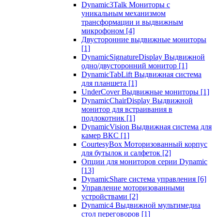
Dynamic3Talk Мониторы с
уникальным механизмом
трансформации и выдвижным
микрофоном
[4]
Двусторонние выдвижные мониторы
[1]
DynamicSignatureDisplay Выдвижной
одно/двусторонний монитор
[1]
DynamicTabLift Выдвижная система
для планшета
[1]
UnderCover Выдвижные мониторы
[1]
DynamicChairDisplay Выдвижной
монитор для встраивания в
подлокотник
[1]
DynamicVision Выдвижная система для
камер ВКС
[1]
CourtesyBox Моторизованный корпус
для бутылок и салфеток
[2]
Опции для мониторов серии Dynamic
[13]
DynamicShare система управления
[6]
Управление моторизованными
устройствами
[2]
Dynamic4 Выдвижной мультимедиа
стол переговоров
[1]