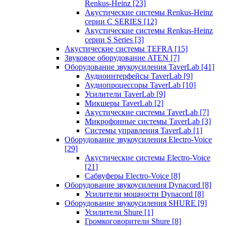
Renkus-Heinz
[23]
Акустические системы Renkus-Heinz
серии C SERIES
[12]
Акустические системы Renkus-Heinz
серии S Series
[3]
Акустические системы TEFRA
[15]
Звуковое оборудование ATEN
[7]
Оборудование звукоусиления TaverLab
[41]
Аудиоинтерфейсы TaverLab
[9]
Аудиопроцессоры TaverLab
[10]
Усилители TaverLab
[9]
Микшеры TaverLab
[2]
Акустические системы TaverLab
[7]
Микрофонные системы TaverLab
[3]
Системы управления TaverLab
[1]
Оборудование звукоусиления Electro-Voice
[29]
Акустические системы Electro-Voice
[21]
Сабвуферы Electro-Voice
[8]
Оборудование звукоусиления Dynacord
[8]
Усилители мощности Dynacord
[8]
Оборудование звукоусиления SHURE
[9]
Усилители Shure
[1]
Громкоговорители Shure
[8]