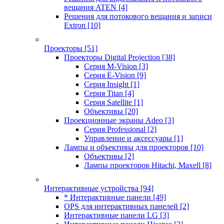
вещания ATEN
[4]
Решения для потокового вещания и записи
Extron
[10]
Проекторы
[51]
Проекторы Digital Projection
[38]
Серия M-Vision
[3]
Серия E-Vision
[9]
Серия Insight
[1]
Серия Titan
[4]
Серия Satellite
[1]
Объективы
[20]
Проекционные экраны Adeo
[3]
Серия Professional
[2]
Управление и аксессуары
[1]
Лампы и объективы для проекторов
[10]
Объективы
[2]
Лампы проекторов Hitachi, Maxell
[8]
Интерактивные устройства
[94]
* Интерактивные панели
[49]
OPS для интерактивных панелей
[2]
Интерактивные панели LG
[3]