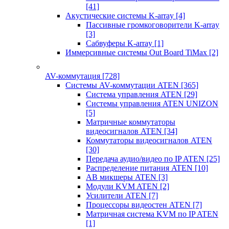
[41]
Акустические системы K-array
[4]
Пассивные громкоговорители K-array
[3]
Сабвуферы K-array
[1]
Иммерсивные системы Out Board TiMax
[2]
AV-коммутация
[728]
Системы AV-коммутации ATEN
[365]
Система управления ATEN
[29]
Системы управления ATEN UNIZON
[5]
Матричные коммутаторы
видеосигналов ATEN
[34]
Коммутаторы видеосигналов ATEN
[30]
Передача аудио/видео по IP ATEN
[25]
Распределение питания ATEN
[10]
АВ микшеры ATEN
[3]
Модули KVM ATEN
[2]
Усилители ATEN
[7]
Процессоры видеостен ATEN
[7]
Матричная система KVM по IP ATEN
[1]