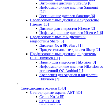
Витринные дисплеи Sumsung
[6]
Информационные дисплеи Samsung
[24]
Гостиничные дисплеи Samsung
[6]
Профессиональные дисплеи и видеостены
Hisense
[18]
Дисплеи для видеостен Hisense
[2]
Информационные дисплеи Hisense
[16]
Профессиональные ЖК дисплеи и
видеостены Sharp
[3]
Дисплеи 4K и 8K Sharp
[1]
Профессиональные дисплеи Sharp
[2]
Профессиональные дисплеи, видеостены,
LED Hikvision
[11]
Панели для видеостен Hikvision
[3]
Информационные дисплеи Hikvision со
встроенной ОС Andriod
[1]
Крепления для экранов и видеостен
Hikvision
[7]
Светодиодные экраны
[143]
Светодиодные экраны AET
[35]
Cерия Koala
[5]
Серия AT
[9]