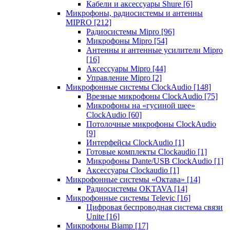
Кабели и аксессуары Shure
[6]
Микрофоны, радиосистемы и антенны
MIPRO
[212]
Радиосистемы Mipro
[96]
Микрофоны Mipro
[54]
Антенны и антенные усилители Mipro
[16]
Аксессуары Mipro
[44]
Управление Mipro
[2]
Микрофонные системы ClockAudio
[148]
Врезные микрофоны ClockAudio
[75]
Микрофоны на «гусиной шее»
ClockAudio
[60]
Потолочные микрофоны ClockAudio
[9]
Интерфейсы ClockAudio
[1]
Готовые комплекты Clockaudio
[1]
Микрофоны Dante/USB ClockAudio
[1]
Аксессуары Clockaudio
[1]
Микрофонные системы «Октава»
[14]
Радиосистемы OKTAVA
[14]
Микрофонные системы Televic
[16]
Цифровая беспроводная система связи
Unite
[16]
Микрофоны Biamp
[17]