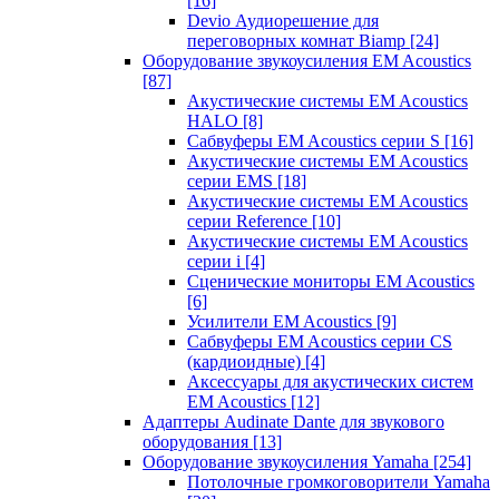
[16]
Devio Аудиорешение для
переговорных комнат Biamp
[24]
Оборудование звукоусиления EM Acoustics
[87]
Акустические системы EM Acoustics
HALO
[8]
Сабвуферы EM Acoustics серии S
[16]
Акустические системы EM Acoustics
серии EMS
[18]
Акустические системы EM Acoustics
серии Reference
[10]
Акустические системы EM Acoustics
серии i
[4]
Сценические мониторы EM Acoustics
[6]
Усилители EM Acoustics
[9]
Сабвуферы EM Acoustics серии CS
(кардиоидные)
[4]
Аксессуары для акустических систем
EM Acoustics
[12]
Адаптеры Audinate Dante для звукового
оборудования
[13]
Оборудование звукоусиления Yamaha
[254]
Потолочные громкоговорители Yamaha