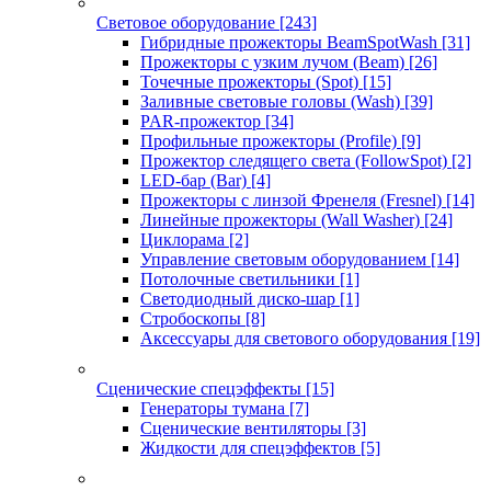
Световое оборудование
[243]
Гибридные прожекторы BeamSpotWash
[31]
Прожекторы с узким лучом (Beam)
[26]
Точечные прожекторы (Spot)
[15]
Заливные световые головы (Wash)
[39]
PAR-прожектор
[34]
Профильные прожекторы (Profile)
[9]
Прожектор следящего света (FollowSpot)
[2]
LED-бар (Bar)
[4]
Прожекторы с линзой Френеля (Fresnel)
[14]
Линейные прожекторы (Wall Washer)
[24]
Циклорама
[2]
Управление световым оборудованием
[14]
Потолочные светильники
[1]
Светодиодный диско-шар
[1]
Стробоскопы
[8]
Аксессуары для светового оборудования
[19]
Сценические спецэффекты
[15]
Генераторы тумана
[7]
Сценические вентиляторы
[3]
Жидкости для спецэффектов
[5]