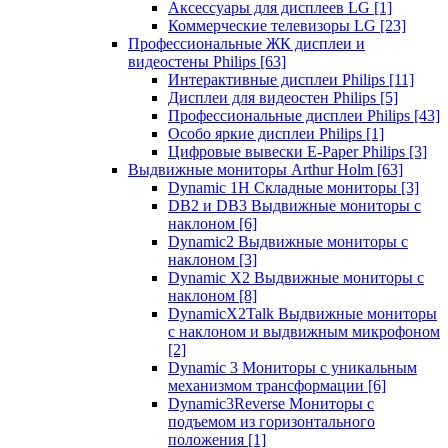
Аксессуары для дисплеев LG
[1]
Коммерческие телевизоры LG
[23]
Профессиональные ЖК дисплеи и
видеостены Philips
[63]
Интерактивные дисплеи Philips
[11]
Дисплеи для видеостен Philips
[5]
Профессиональные дисплеи Philips
[43]
Особо яркие дисплеи Philips
[1]
Цифровые вывески E-Paper Philips
[3]
Выдвижные мониторы Arthur Holm
[63]
Dynamic 1Н Складные мониторы
[3]
DB2 и DB3 Выдвижные мониторы с
наклоном
[6]
Dynamic2 Выдвижные мониторы с
наклоном
[3]
Dynamic X2 Выдвижные мониторы с
наклоном
[8]
DynamicX2Talk Выдвижные мониторы
с наклоном и выдвижным микрофоном
[2]
Dynamic 3 Мониторы с уникальным
механизмом трансформации
[6]
Dynamic3Reverse Мониторы с
подъемом из горизонтального
положения
[1]