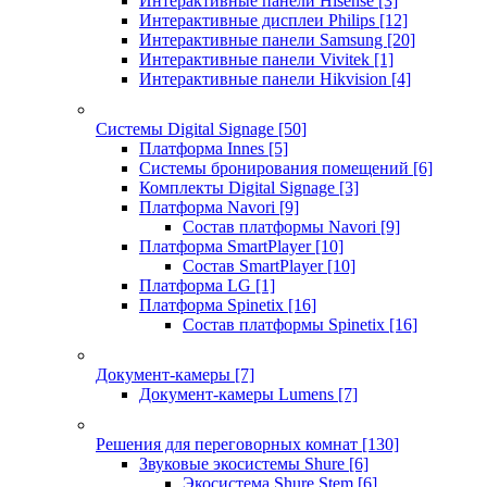
Интерактивные панели Hisense
[3]
Интерактивные дисплеи Philips
[12]
Интерактивные панели Samsung
[20]
Интерактивные панели Vivitek
[1]
Интерактивные панели Hikvision
[4]
Системы Digital Signage
[50]
Платформа Innes
[5]
Системы бронирования помещений
[6]
Комплекты Digital Signage
[3]
Платформа Navori
[9]
Состав платформы Navori
[9]
Платформа SmartPlayer
[10]
Состав SmartPlayer
[10]
Платформа LG
[1]
Платформа Spinetix
[16]
Состав платформы Spinetix
[16]
Документ-камеры
[7]
Документ-камеры Lumens
[7]
Решения для переговорных комнат
[130]
Звуковые экосистемы Shure
[6]
Экосистема Shure Stem
[6]