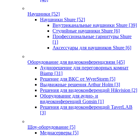
Наушники
[52]
Наушники Shure
[52]
Внутриканальные наушники Shure
[39]
Студийные наушники Shure
[6]
Профессиональные гарнитуры Shure
[1]
Аксессуары для наушников Shure
[6]
Оборудование для видеоконференцсвязи
[45]
Аудиорешение для переговорных комнат
Biamp
[31]
Решение для ВКС от WyreStorm
[5]
Выдвижные решения Arthur Holm
[3]
Решения для видеоконференций Hikvision
[2]
Оборудование для аудио- и
видеоконференций Gonsin
[1]
Решения для видеоконференций TaverLAB
[3]
Шоу-оборудование
[5]
Медиасерверы
[5]