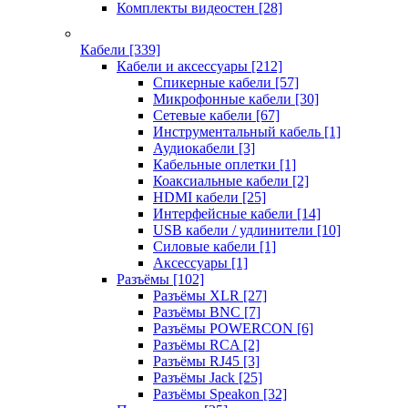
Комплекты видеостен
[28]
Кабели
[339]
Кабели и аксессуары
[212]
Спикерные кабели
[57]
Микрофонные кабели
[30]
Сетевые кабели
[67]
Инструментальный кабель
[1]
Аудиокабели
[3]
Кабельные оплетки
[1]
Коаксиальные кабели
[2]
HDMI кабели
[25]
Интерфейсные кабели
[14]
USB кабели / удлинители
[10]
Силовые кабели
[1]
Аксессуары
[1]
Разъёмы
[102]
Разъёмы XLR
[27]
Разъёмы BNC
[7]
Разъёмы POWERCON
[6]
Разъёмы RCA
[2]
Разъёмы RJ45
[3]
Разъёмы Jack
[25]
Разъёмы Speakon
[32]