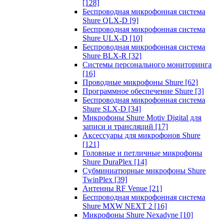
[128]
Беспроводная микрофонная система
Shure QLX-D
[9]
Беспроводная микрофонная система
Shure ULX-D
[10]
Беспроводная микрофонная система
Shure BLX-R
[32]
Системы персонального мониторинга
[16]
Проводные микрофоны Shure
[62]
Программное обеспечение Shure
[3]
Беспроводная микрофонная система
Shure SLX-D
[34]
Микрофоны Shure Motiv Digital для
записи и трансляций
[17]
Аксессуары для микрофонов Shure
[121]
Головные и петличные микрофоны
Shure DuraPlex
[14]
Субминиатюрные микрофоны Shure
TwinPlex
[39]
Антенны RF Venue
[21]
Беспроводная микрофонная система
Shure MXW NEXT 2
[16]
Микрофоны Shure Nexadyne
[10]