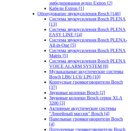
эмбедирования аудио Extron
[2]
Кабели Extron
[1]
Оборудование звукоусиления Bosch
[146]
Система звукоусиления Bosch PLENA
[13]
Система звукоусиления Bosch PLENA
EASY LINE
[14]
Система звукоусиления Bosch PLENA-
All-in-One
[5]
Система звукоусиления Bosch PLENA
Matrix
[5]
Система звукоусиления Bosch PLENA
VOICE ALARM SYSTEM
[8]
Музыкальные акустические системы
Bosch LB6/ LC6/ LP6
[10]
Корпусные громкоговорители Bosch
[37]
Звуковые колонки Bosch
[2]
Звуковые колонки Bosch серии XLA
3200
[3]
Активные акустические системы
"Линейный массив" Bosch
[4]
Панельные громкоговорители Bosch
[4]
Потолочные громкоговорители Bosch