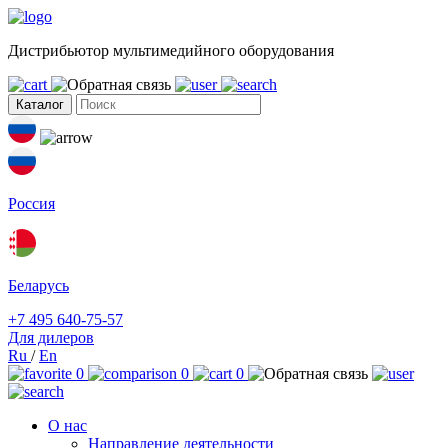
Дистрибьютор мультимедийного оборудования
Каталог
Россия
Беларусь
+7 495 640-75-57
Для дилеров
Ru
/
En
0
0
0
О нас
Направление деятельности