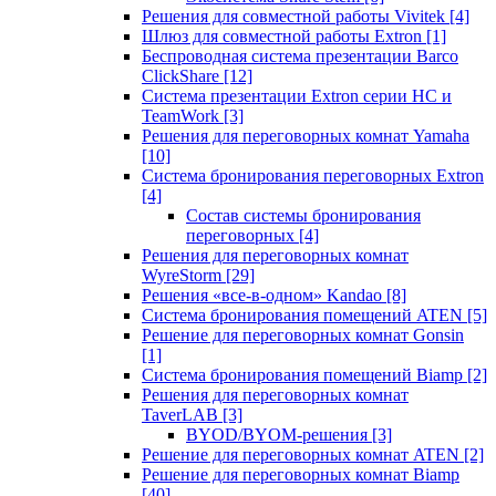
Решения для совместной работы Vivitek
[4]
Шлюз для совместной работы Extron
[1]
Беспроводная система презентации Barco
ClickShare
[12]
Система презентации Extron серии HC и
TeamWork
[3]
Решения для переговорных комнат Yamaha
[10]
Система бронирования переговорных Extron
[4]
Состав системы бронирования
переговорных
[4]
Решения для переговорных комнат
WyreStorm
[29]
Решения «все-в-одном» Kandao
[8]
Система бронирования помещений ATEN
[5]
Решение для переговорных комнат Gonsin
[1]
Система бронирования помещений Biamp
[2]
Решения для переговорных комнат
TaverLAB
[3]
BYOD/BYOM-решения
[3]
Решение для переговорных комнат ATEN
[2]
Решение для переговорных комнат Biamp
[40]