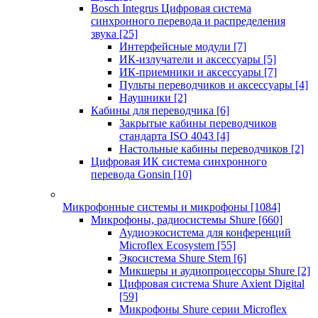
Bosch Integrus Цифровая система
синхронного перевода и распределения
звука
[25]
Интерфейсные модули
[7]
ИК-излучатели и аксессуары
[5]
ИК-приемники и аксессуары
[7]
Пульты переводчиков и аксессуары
[4]
Наушники
[2]
Кабины для переводчика
[6]
Закрытые кабины переводчиков
стандарта ISO 4043
[4]
Настольные кабины переводчиков
[2]
Цифровая ИК система синхронного
перевода Gonsin
[10]
Микрофонные системы и микрофоны
[1084]
Микрофоны, радиосистемы Shure
[660]
Аудиоэкосистема для конференций
Microflex Ecosystem
[55]
Экосистема Shure Stem
[6]
Микшеры и аудиопроцессоры Shure
[2]
Цифровая система Shure Axient Digital
[59]
Микрофоны Shure серии Microflex