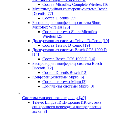
Состав Microflex Complete Wireless
[16]
Мультимедийная конференц-система Bosch
Dicentis
[77]
Состав Dicentis
[77]
Беспроводная конференц-система Shure
Microflex Wireless
[25]
Состав системы Shure Microflex
Wireless
[25]
Дискуссионная система Televic D-Cerno
[19]
Состав Televic D-Cerno
[19]
Дискуссионная система Bosch CCS 1000 D
[14]
Состав Bosch CCS 1000 D
[14]
Беспроводная конференц-система Bosch
Dicentis
[12]
Состав Dicentis Bosch
[12]
Конференц-системы Mipro
[6]
Состав системы Mipro
[3]
Комплекты системы Mipro
[3]
Системы синхронного перевода
[49]
Televic Lingua IR Цифровая ИК система
синхронного перевода и распределения
звука
[8]