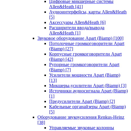
Цифровые микшерные системы
Allen&Heath
[41]
Аудиоинтерфейсы, карты Allen&Heath
[5]
Аксессуары Allen&Heath
[6]
Расширители ввода/вывода
Allen&Heath
[1]
Звуковое оборудование Apart (Biamp)
[100]
Потолочные громкоговорители Apart
(Biamp)
[27]
Корпусные громкоговорители Apart
(Biamp)
[42]
Рупорные громкоговорители Apart
(Biamp)
[7]
Усилители мощности Apart (Biamp)
[13]
Микшеры-усилители Apart (Biamp)
[3]
Источники аудиосигнала Apart (Biamp)
[1]
Предусилители Apart (Biamp)
[2]
Кабельные органайзеры Apart (Biamp)
[5]
Оборудование звукоусиления Renkus-Heinz
[38]
Управляемые звуковые колонны