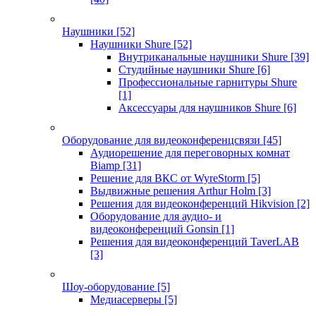
Наушники
[52]
Наушники Shure
[52]
Внутриканальные наушники Shure
[39]
Студийные наушники Shure
[6]
Профессиональные гарнитуры Shure
[1]
Аксессуары для наушников Shure
[6]
Оборудование для видеоконференцсвязи
[45]
Аудиорешение для переговорных комнат
Biamp
[31]
Решение для ВКС от WyreStorm
[5]
Выдвижные решения Arthur Holm
[3]
Решения для видеоконференций Hikvision
[2]
Оборудование для аудио- и
видеоконференций Gonsin
[1]
Решения для видеоконференций TaverLAB
[3]
Шоу-оборудование
[5]
Медиасерверы
[5]