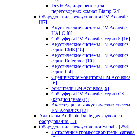
[16]
Devio Аудиорешение для
переговорных комнат Biamp
[24]
Оборудование звукоусиления EM Acoustics
[87]
Акустические системы EM Acoustics
HALO
[8]
Сабвуферы EM Acoustics серии S
[16]
Акустические системы EM Acoustics
серии EMS
[18]
Акустические системы EM Acoustics
серии Reference
[10]
Акустические системы EM Acoustics
серии i
[4]
Сценические мониторы EM Acoustics
[6]
Усилители EM Acoustics
[9]
Сабвуферы EM Acoustics серии CS
(кардиоидные)
[4]
Аксессуары для акустических систем
EM Acoustics
[12]
Адаптеры Audinate Dante для звукового
оборудования
[13]
Оборудование звукоусиления Yamaha
[254]
Потолочные громкоговорители Yamaha