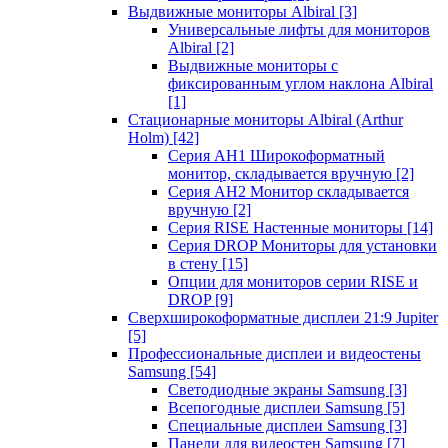
Выдвижные мониторы Albiral
[3]
Универсальные лифты для мониторов
Albiral
[2]
Выдвижные мониторы с
фиксированным углом наклона Albiral
[1]
Стационарные мониторы Albiral (Arthur
Holm)
[42]
Серия AH1 Широкоформатный
монитор, складывается вручную
[2]
Серия AH2 Монитор складывается
вручную
[2]
Серия RISE Настенные мониторы
[14]
Серия DROP Мониторы для установки
в стену
[15]
Опции для мониторов серии RISE и
DROP
[9]
Сверхширокоформатные дисплеи 21:9 Jupiter
[5]
Профессиональные дисплеи и видеостены
Samsung
[54]
Светодиодные экраны Samsung
[3]
Всепогодные дисплеи Samsung
[5]
Специальные дисплеи Samsung
[3]
Панели для видеостен Samsung
[7]