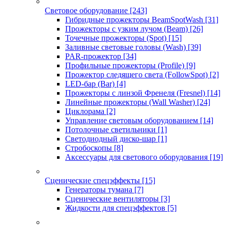
Световое оборудование
[243]
Гибридные прожекторы BeamSpotWash
[31]
Прожекторы с узким лучом (Beam)
[26]
Точечные прожекторы (Spot)
[15]
Заливные световые головы (Wash)
[39]
PAR-прожектор
[34]
Профильные прожекторы (Profile)
[9]
Прожектор следящего света (FollowSpot)
[2]
LED-бар (Bar)
[4]
Прожекторы с линзой Френеля (Fresnel)
[14]
Линейные прожекторы (Wall Washer)
[24]
Циклорама
[2]
Управление световым оборудованием
[14]
Потолочные светильники
[1]
Светодиодный диско-шар
[1]
Стробоскопы
[8]
Аксессуары для светового оборудования
[19]
Сценические спецэффекты
[15]
Генераторы тумана
[7]
Сценические вентиляторы
[3]
Жидкости для спецэффектов
[5]