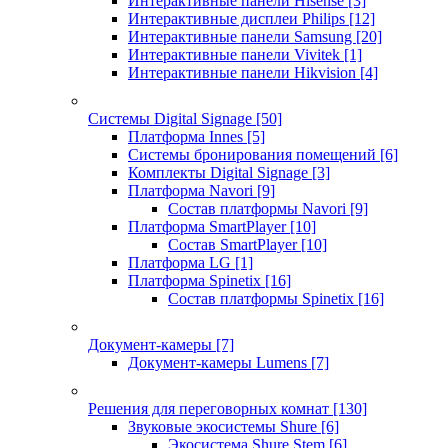
Интерактивные панели Hisense
[3]
Интерактивные дисплеи Philips
[12]
Интерактивные панели Samsung
[20]
Интерактивные панели Vivitek
[1]
Интерактивные панели Hikvision
[4]
Системы Digital Signage
[50]
Платформа Innes
[5]
Системы бронирования помещений
[6]
Комплекты Digital Signage
[3]
Платформа Navori
[9]
Состав платформы Navori
[9]
Платформа SmartPlayer
[10]
Состав SmartPlayer
[10]
Платформа LG
[1]
Платформа Spinetix
[16]
Состав платформы Spinetix
[16]
Документ-камеры
[7]
Документ-камеры Lumens
[7]
Решения для переговорных комнат
[130]
Звуковые экосистемы Shure
[6]
Экосистема Shure Stem
[6]