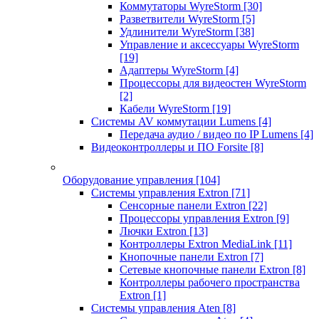
Коммутаторы WyreStorm
[30]
Разветвители WyreStorm
[5]
Удлинители WyreStorm
[38]
Управление и аксессуары WyreStorm
[19]
Адаптеры WyreStorm
[4]
Процессоры для видеостен WyreStorm
[2]
Кабели WyreStorm
[19]
Системы AV коммутации Lumens
[4]
Передача аудио / видео по IP Lumens
[4]
Видеоконтроллеры и ПО Forsite
[8]
Оборудование управления
[104]
Системы управления Extron
[71]
Сенсорные панели Extron
[22]
Процессоры управления Extron
[9]
Лючки Extron
[13]
Контроллеры Extron MediaLink
[11]
Кнопочные панели Extron
[7]
Сетевые кнопочные панели Extron
[8]
Контроллеры рабочего пространства
Extron
[1]
Системы управления Aten
[8]