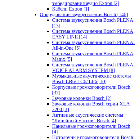
эмбедирования аудио Extron
[2]
Кабели Extron
[1]
Оборудование звукоусиления Bosch
[146]
Система звукоусиления Bosch PLENA
[13]
Система звукоусиления Bosch PLENA
EASY LINE
[14]
Система звукоусиления Bosch PLENA-
All-in-One
[5]
Система звукоусиления Bosch PLENA
Matrix
[5]
Система звукоусиления Bosch PLENA
VOICE ALARM SYSTEM
[8]
Музыкальные акустические системы
Bosch LB6/ LC6/ LP6
[10]
Корпусные громкоговорители Bosch
[37]
Звуковые колонки Bosch
[2]
Звуковые колонки Bosch серии XLA
3200
[3]
Активные акустические системы
"Линейный массив" Bosch
[4]
Панельные громкоговорители Bosch
[4]
Потолочные громкоговорители Bosch