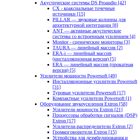
Акустические системы DS Proaudio
[42]
CX - коаксиальные точечные
источники
[15]
PILLAR — звуковые колонны для
архитектурной интеграции
[8]
ANT — активные акустические
системы со встроенным усилением
[4]
Monitor - сценические мониторы
[3]
TAURA — линейный массив
[2]
ERA-i — линейный массив
(инсталляционная версия)
[5]
ERA — линейный массив (прокатная
версия)
[5]
Усилители мощности Powersoft
[49]
Инсталляционные усилители Powersoft
[31]
Туровые усилители Powersoft
[17]
Компактные усилители Powersoft
[1]
Оборудование звукоусиления Extron
[58]
Усилители мощности Extron
[21]
Процессоры обработки сигналов (DSP)
Extron
[17]
Усилители-распределители Extron
[2]
Громкоговорители Extron
[15]
Устройства для деэмбедирования и