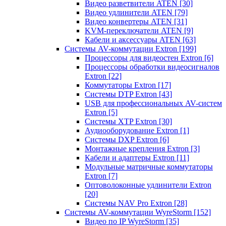
Видео разветвители ATEN
[30]
Видео удлинители ATEN
[79]
Видео конвертеры ATEN
[31]
KVM-переключатели ATEN
[9]
Кабели и аксессуары ATEN
[63]
Системы AV-коммутации Extron
[199]
Процессоры для видеостен Extron
[6]
Процессоры обработки видеосигналов
Extron
[22]
Коммутаторы Extron
[17]
Системы DTP Extron
[43]
USB для профессиональных AV-систем
Extron
[5]
Системы XTP Extron
[30]
Аудиооборудование Extron
[1]
Системы DXP Extron
[6]
Монтажные крепления Extron
[3]
Кабели и адаптеры Extron
[11]
Модульные матричные коммутаторы
Extron
[7]
Оптоволоконные удлинители Extron
[20]
Системы NAV Pro Extron
[28]
Системы AV-коммутации WyreStorm
[152]
Видео по IP WyreStorm
[35]