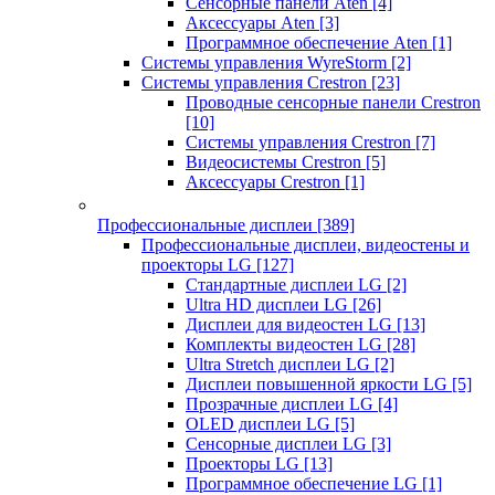
Сенсорные панели Aten
[4]
Аксессуары Aten
[3]
Программное обеспечение Aten
[1]
Системы управления WyreStorm
[2]
Системы управления Crestron
[23]
Проводные сенсорные панели Crestron
[10]
Системы управления Crestron
[7]
Видеосистемы Crestron
[5]
Аксессуары Crestron
[1]
Профессиональные дисплеи
[389]
Профессиональные дисплеи, видеостены и
проекторы LG
[127]
Стандартные дисплеи LG
[2]
Ultra HD дисплеи LG
[26]
Дисплеи для видеостен LG
[13]
Комплекты видеостен LG
[28]
Ultra Stretch дисплеи LG
[2]
Дисплеи повышенной яркости LG
[5]
Прозрачные дисплеи LG
[4]
OLED дисплеи LG
[5]
Сенсорные дисплеи LG
[3]
Проекторы LG
[13]
Программное обеспечение LG
[1]