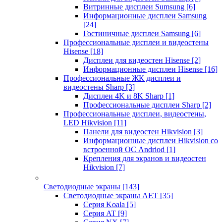
Витринные дисплеи Sumsung
[6]
Информационные дисплеи Samsung
[24]
Гостиничные дисплеи Samsung
[6]
Профессиональные дисплеи и видеостены
Hisense
[18]
Дисплеи для видеостен Hisense
[2]
Информационные дисплеи Hisense
[16]
Профессиональные ЖК дисплеи и
видеостены Sharp
[3]
Дисплеи 4K и 8K Sharp
[1]
Профессиональные дисплеи Sharp
[2]
Профессиональные дисплеи, видеостены,
LED Hikvision
[11]
Панели для видеостен Hikvision
[3]
Информационные дисплеи Hikvision со
встроенной ОС Andriod
[1]
Крепления для экранов и видеостен
Hikvision
[7]
Светодиодные экраны
[143]
Светодиодные экраны AET
[35]
Cерия Koala
[5]
Серия AT
[9]