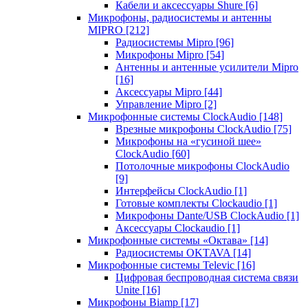
Кабели и аксессуары Shure
[6]
Микрофоны, радиосистемы и антенны
MIPRO
[212]
Радиосистемы Mipro
[96]
Микрофоны Mipro
[54]
Антенны и антенные усилители Mipro
[16]
Аксессуары Mipro
[44]
Управление Mipro
[2]
Микрофонные системы ClockAudio
[148]
Врезные микрофоны ClockAudio
[75]
Микрофоны на «гусиной шее»
ClockAudio
[60]
Потолочные микрофоны ClockAudio
[9]
Интерфейсы ClockAudio
[1]
Готовые комплекты Clockaudio
[1]
Микрофоны Dante/USB ClockAudio
[1]
Аксессуары Clockaudio
[1]
Микрофонные системы «Октава»
[14]
Радиосистемы OKTAVA
[14]
Микрофонные системы Televic
[16]
Цифровая беспроводная система связи
Unite
[16]
Микрофоны Biamp
[17]