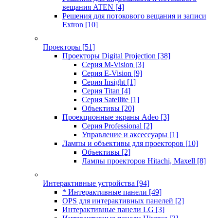
вещания ATEN
[4]
Решения для потокового вещания и записи
Extron
[10]
Проекторы
[51]
Проекторы Digital Projection
[38]
Серия M-Vision
[3]
Серия E-Vision
[9]
Серия Insight
[1]
Серия Titan
[4]
Серия Satellite
[1]
Объективы
[20]
Проекционные экраны Adeo
[3]
Серия Professional
[2]
Управление и аксессуары
[1]
Лампы и объективы для проекторов
[10]
Объективы
[2]
Лампы проекторов Hitachi, Maxell
[8]
Интерактивные устройства
[94]
* Интерактивные панели
[49]
OPS для интерактивных панелей
[2]
Интерактивные панели LG
[3]