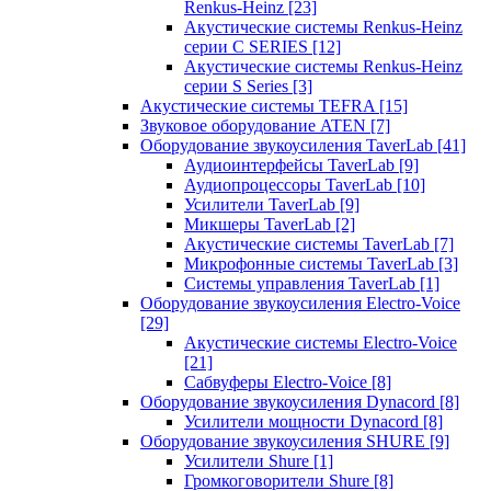
Renkus-Heinz
[23]
Акустические системы Renkus-Heinz
серии C SERIES
[12]
Акустические системы Renkus-Heinz
серии S Series
[3]
Акустические системы TEFRA
[15]
Звуковое оборудование ATEN
[7]
Оборудование звукоусиления TaverLab
[41]
Аудиоинтерфейсы TaverLab
[9]
Аудиопроцессоры TaverLab
[10]
Усилители TaverLab
[9]
Микшеры TaverLab
[2]
Акустические системы TaverLab
[7]
Микрофонные системы TaverLab
[3]
Системы управления TaverLab
[1]
Оборудование звукоусиления Electro-Voice
[29]
Акустические системы Electro-Voice
[21]
Сабвуферы Electro-Voice
[8]
Оборудование звукоусиления Dynacord
[8]
Усилители мощности Dynacord
[8]
Оборудование звукоусиления SHURE
[9]
Усилители Shure
[1]
Громкоговорители Shure
[8]