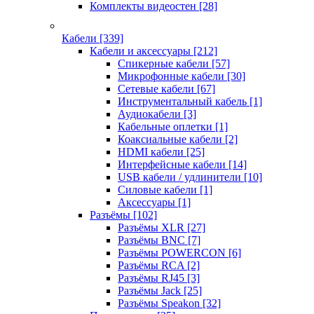
Комплекты видеостен
[28]
Кабели
[339]
Кабели и аксессуары
[212]
Спикерные кабели
[57]
Микрофонные кабели
[30]
Сетевые кабели
[67]
Инструментальный кабель
[1]
Аудиокабели
[3]
Кабельные оплетки
[1]
Коаксиальные кабели
[2]
HDMI кабели
[25]
Интерфейсные кабели
[14]
USB кабели / удлинители
[10]
Силовые кабели
[1]
Аксессуары
[1]
Разъёмы
[102]
Разъёмы XLR
[27]
Разъёмы BNC
[7]
Разъёмы POWERCON
[6]
Разъёмы RCA
[2]
Разъёмы RJ45
[3]
Разъёмы Jack
[25]
Разъёмы Speakon
[32]