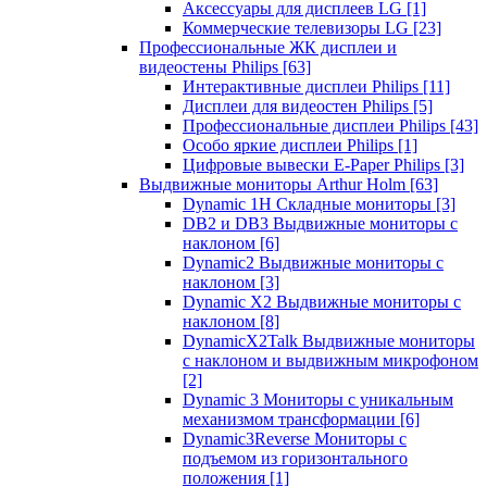
Аксессуары для дисплеев LG
[1]
Коммерческие телевизоры LG
[23]
Профессиональные ЖК дисплеи и
видеостены Philips
[63]
Интерактивные дисплеи Philips
[11]
Дисплеи для видеостен Philips
[5]
Профессиональные дисплеи Philips
[43]
Особо яркие дисплеи Philips
[1]
Цифровые вывески E-Paper Philips
[3]
Выдвижные мониторы Arthur Holm
[63]
Dynamic 1Н Складные мониторы
[3]
DB2 и DB3 Выдвижные мониторы с
наклоном
[6]
Dynamic2 Выдвижные мониторы с
наклоном
[3]
Dynamic X2 Выдвижные мониторы с
наклоном
[8]
DynamicX2Talk Выдвижные мониторы
с наклоном и выдвижным микрофоном
[2]
Dynamic 3 Мониторы с уникальным
механизмом трансформации
[6]
Dynamic3Reverse Мониторы с
подъемом из горизонтального
положения
[1]