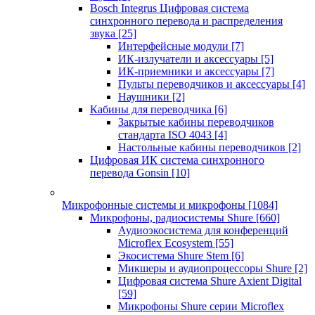
Bosch Integrus Цифровая система
синхронного перевода и распределения
звука
[25]
Интерфейсные модули
[7]
ИК-излучатели и аксессуары
[5]
ИК-приемники и аксессуары
[7]
Пульты переводчиков и аксессуары
[4]
Наушники
[2]
Кабины для переводчика
[6]
Закрытые кабины переводчиков
стандарта ISO 4043
[4]
Настольные кабины переводчиков
[2]
Цифровая ИК система синхронного
перевода Gonsin
[10]
Микрофонные системы и микрофоны
[1084]
Микрофоны, радиосистемы Shure
[660]
Аудиоэкосистема для конференций
Microflex Ecosystem
[55]
Экосистема Shure Stem
[6]
Микшеры и аудиопроцессоры Shure
[2]
Цифровая система Shure Axient Digital
[59]
Микрофоны Shure серии Microflex