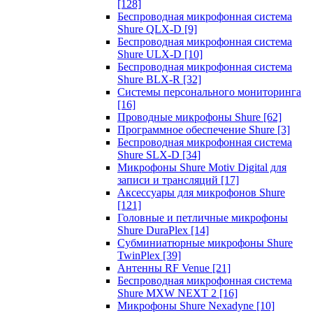
[128]
Беспроводная микрофонная система
Shure QLX-D
[9]
Беспроводная микрофонная система
Shure ULX-D
[10]
Беспроводная микрофонная система
Shure BLX-R
[32]
Системы персонального мониторинга
[16]
Проводные микрофоны Shure
[62]
Программное обеспечение Shure
[3]
Беспроводная микрофонная система
Shure SLX-D
[34]
Микрофоны Shure Motiv Digital для
записи и трансляций
[17]
Аксессуары для микрофонов Shure
[121]
Головные и петличные микрофоны
Shure DuraPlex
[14]
Субминиатюрные микрофоны Shure
TwinPlex
[39]
Антенны RF Venue
[21]
Беспроводная микрофонная система
Shure MXW NEXT 2
[16]
Микрофоны Shure Nexadyne
[10]