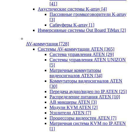
[41]
Акустические системы K-array
[4]
Пассивные громкоговорители K-array
[3]
Сабвуферы K-array
[1]
Иммерсивные системы Out Board TiMax
[2]
AV-коммутация
[728]
Системы AV-коммутации ATEN
[365]
Система управления ATEN
[29]
Системы управления ATEN UNIZON
[5]
Матричные коммутаторы
видеосигналов ATEN
[34]
Коммутаторы видеосигналов ATEN
[30]
Передача аудио/видео по IP ATEN
[25]
Распределение питания ATEN
[10]
АВ микшеры ATEN
[3]
Модули KVM ATEN
[2]
Усилители ATEN
[7]
Процессоры видеостен ATEN
[7]
Матричная система KVM по IP ATEN
[1]