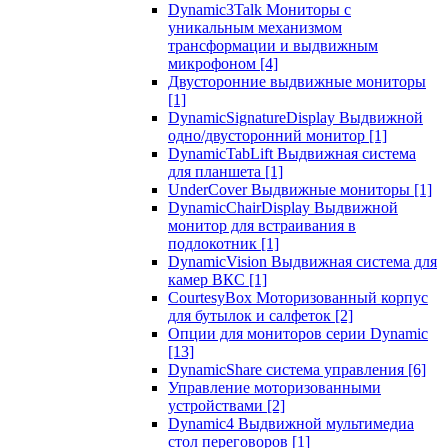
Dynamic3Talk Мониторы с
уникальным механизмом
трансформации и выдвижным
микрофоном
[4]
Двусторонние выдвижные мониторы
[1]
DynamicSignatureDisplay Выдвижной
одно/двусторонний монитор
[1]
DynamicTabLift Выдвижная система
для планшета
[1]
UnderCover Выдвижные мониторы
[1]
DynamicChairDisplay Выдвижной
монитор для встраивания в
подлокотник
[1]
DynamicVision Выдвижная система для
камер ВКС
[1]
CourtesyBox Моторизованный корпус
для бутылок и салфеток
[2]
Опции для мониторов серии Dynamic
[13]
DynamicShare система управления
[6]
Управление моторизованными
устройствами
[2]
Dynamic4 Выдвижной мультимедиа
стол переговоров
[1]