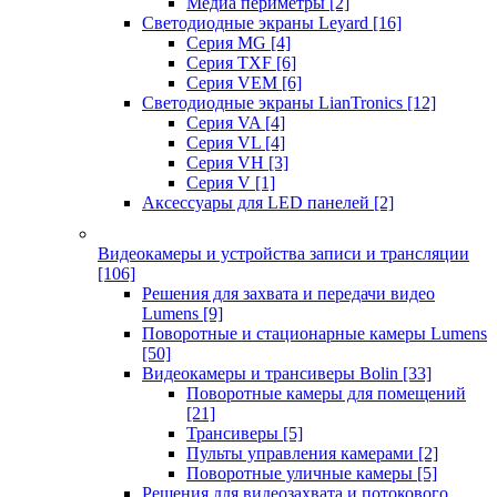
Медиа периметры
[2]
Светодиодные экраны Leyard
[16]
Серия MG
[4]
Серия TXF
[6]
Серия VEM
[6]
Светодиодные экраны LianTronics
[12]
Серия VA
[4]
Серия VL
[4]
Серия VH
[3]
Серия V
[1]
Аксессуары для LED панелей
[2]
Видеокамеры и устройства записи и трансляции
[106]
Решения для захвата и передачи видео
Lumens
[9]
Поворотные и стационарные камеры Lumens
[50]
Видеокамеры и трансиверы Bolin
[33]
Поворотные камеры для помещений
[21]
Трансиверы
[5]
Пульты управления камерами
[2]
Поворотные уличные камеры
[5]
Решения для видеозахвата и потокового