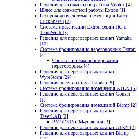
Решения для совместной работы Vivitek
[4]
Шлюз для совместной работы Extron
[1]
Беспроводная система презентации Barco
ClickShare
[12]
Система презентации Extron серии HC и
TeamWork
[3]
Решения для переговорных комнат Yamaha
[10]
Система бронирования переговорных Extron
[4]
Состав системы бронирования
переговорных
[4]
Решения для переговорных комнат
WyreStorm
[29]
Решения «все-в-одном» Kandao
[8]
Система бронирования помещений ATEN
[5]
Решение для переговорных комнат Gonsin
[1]
Система бронирования помещений Biamp
[2]
Решения для переговорных комнат
TaverLAB
[3]
BYOD/BYOM-решения
[3]
Решение для переговорных комнат ATEN
[2]
Решение для переговорных комнат Biamp
[40]