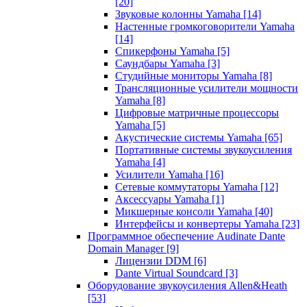
[20]
Звуковые колонны Yamaha
[14]
Настенные громкоговорители Yamaha
[14]
Спикерфоны Yamaha
[5]
Саундбары Yamaha
[3]
Студийные мониторы Yamaha
[8]
Трансляционные усилители мощности
Yamaha
[8]
Цифровые матричные процессоры
Yamaha
[5]
Акустические системы Yamaha
[65]
Портативные системы звукоусиления
Yamaha
[4]
Усилители Yamaha
[16]
Сетевые коммутаторы Yamaha
[12]
Аксессуары Yamaha
[1]
Микшерные консоли Yamaha
[40]
Интерфейсы и конвертеры Yamaha
[23]
Программное обеспечение Audinate Dante
Domain Manager
[9]
Лицензии DDM
[6]
Dante Virtual Soundcard
[3]
Оборудование звукоусиления Allen&Heath
[53]