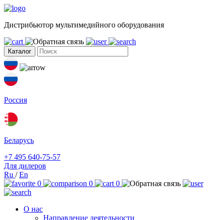
Дистрибьютор мультимедийного оборудования
Каталог
Россия
Беларусь
+7 495 640-75-57
Для дилеров
Ru
/
En
0
0
0
О нас
Направление деятельности