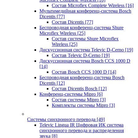
Состав Microflex Complete Wireless
[16]
Мультимедийная конференц-система Bosch
Dicentis
[77]
Состав Dicentis
[77]
Беспроводная конференц-система Shure
Microflex Wireless
[25]
Состав системы Shure Microflex
Wireless
[25]
Дискуссионная система Televic D-Cerno
[19]
Состав Televic D-Cerno
[19]
Дискуссионная система Bosch CCS 1000 D
[14]
Состав Bosch CCS 1000 D
[14]
Беспроводная конференц-система Bosch
Dicentis
[12]
Состав Dicentis Bosch
[12]
Конференц-системы Mipro
[6]
Состав системы Mipro
[3]
Комплекты системы Mipro
[3]
Системы синхронного перевода
[49]
Televic Lingua IR Цифровая ИК система
синхронного перевода и распределения
звука
[8]