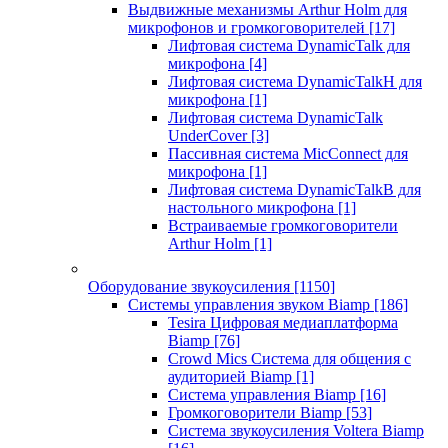
Выдвижные механизмы Arthur Holm для
микрофонов и громкоговорителей
[17]
Лифтовая система DynamicTalk для
микрофона
[4]
Лифтовая система DynamicTalkH для
микрофона
[1]
Лифтовая система DynamicTalk
UnderCover
[3]
Пассивная система MicConnect для
микрофона
[1]
Лифтовая система DynamicTalkB для
настольного микрофона
[1]
Встраиваемые громкоговорители
Arthur Holm
[1]
Оборудование звукоусиления
[1150]
Системы управления звуком Biamp
[186]
Tesira Цифровая медиаплатформа
Biamp
[76]
Crowd Mics Система для общения с
аудиторией Biamp
[1]
Система управления Biamp
[16]
Громкоговорители Biamp
[53]
Система звукоусиления Voltera Biamp