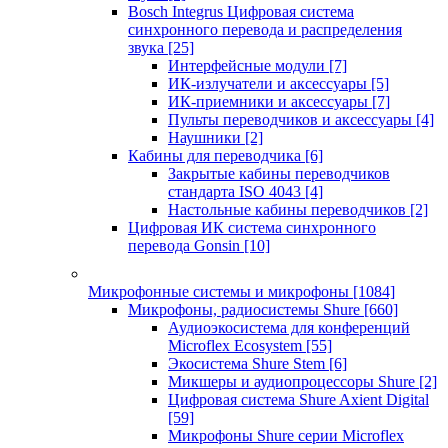
Bosch Integrus Цифровая система
синхронного перевода и распределения
звука
[25]
Интерфейсные модули
[7]
ИК-излучатели и аксессуары
[5]
ИК-приемники и аксессуары
[7]
Пульты переводчиков и аксессуары
[4]
Наушники
[2]
Кабины для переводчика
[6]
Закрытые кабины переводчиков
стандарта ISO 4043
[4]
Настольные кабины переводчиков
[2]
Цифровая ИК система синхронного
перевода Gonsin
[10]
Микрофонные системы и микрофоны
[1084]
Микрофоны, радиосистемы Shure
[660]
Аудиоэкосистема для конференций
Microflex Ecosystem
[55]
Экосистема Shure Stem
[6]
Микшеры и аудиопроцессоры Shure
[2]
Цифровая система Shure Axient Digital
[59]
Микрофоны Shure серии Microflex