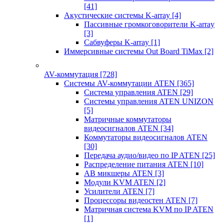
[41]
Акустические системы K-array
[4]
Пассивные громкоговорители K-array
[3]
Сабвуферы K-array
[1]
Иммерсивные системы Out Board TiMax
[2]
AV-коммутация
[728]
Системы AV-коммутации ATEN
[365]
Система управления ATEN
[29]
Системы управления ATEN UNIZON
[5]
Матричные коммутаторы
видеосигналов ATEN
[34]
Коммутаторы видеосигналов ATEN
[30]
Передача аудио/видео по IP ATEN
[25]
Распределение питания ATEN
[10]
АВ микшеры ATEN
[3]
Модули KVM ATEN
[2]
Усилители ATEN
[7]
Процессоры видеостен ATEN
[7]
Матричная система KVM по IP ATEN
[1]