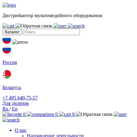
Дистрибьютор мультимедийного оборудования
Каталог
Россия
Беларусь
+7 495 640-75-57
Для дилеров
Ru
/
En
0
0
0
О нас
Направление деятельности