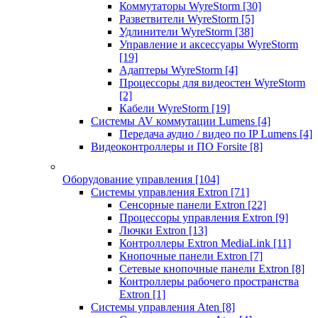
Коммутаторы WyreStorm
[30]
Разветвители WyreStorm
[5]
Удлинители WyreStorm
[38]
Управление и аксессуары WyreStorm
[19]
Адаптеры WyreStorm
[4]
Процессоры для видеостен WyreStorm
[2]
Кабели WyreStorm
[19]
Системы AV коммутации Lumens
[4]
Передача аудио / видео по IP Lumens
[4]
Видеоконтроллеры и ПО Forsite
[8]
Оборудование управления
[104]
Системы управления Extron
[71]
Сенсорные панели Extron
[22]
Процессоры управления Extron
[9]
Лючки Extron
[13]
Контроллеры Extron MediaLink
[11]
Кнопочные панели Extron
[7]
Сетевые кнопочные панели Extron
[8]
Контроллеры рабочего пространства
Extron
[1]
Системы управления Aten
[8]