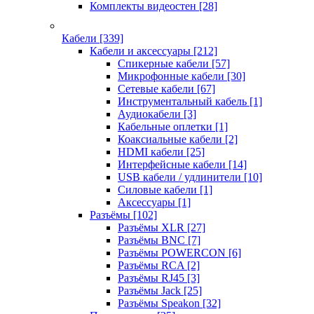
Комплекты видеостен
[28]
Кабели
[339]
Кабели и аксессуары
[212]
Спикерные кабели
[57]
Микрофонные кабели
[30]
Сетевые кабели
[67]
Инструментальный кабель
[1]
Аудиокабели
[3]
Кабельные оплетки
[1]
Коаксиальные кабели
[2]
HDMI кабели
[25]
Интерфейсные кабели
[14]
USB кабели / удлинители
[10]
Силовые кабели
[1]
Аксессуары
[1]
Разъёмы
[102]
Разъёмы XLR
[27]
Разъёмы BNC
[7]
Разъёмы POWERCON
[6]
Разъёмы RCA
[2]
Разъёмы RJ45
[3]
Разъёмы Jack
[25]
Разъёмы Speakon
[32]