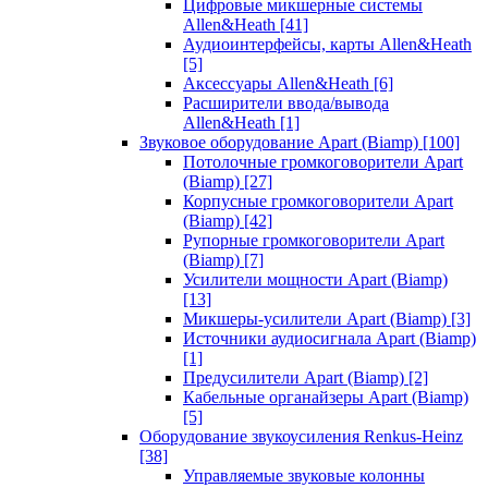
Цифровые микшерные системы
Allen&Heath
[41]
Аудиоинтерфейсы, карты Allen&Heath
[5]
Аксессуары Allen&Heath
[6]
Расширители ввода/вывода
Allen&Heath
[1]
Звуковое оборудование Apart (Biamp)
[100]
Потолочные громкоговорители Apart
(Biamp)
[27]
Корпусные громкоговорители Apart
(Biamp)
[42]
Рупорные громкоговорители Apart
(Biamp)
[7]
Усилители мощности Apart (Biamp)
[13]
Микшеры-усилители Apart (Biamp)
[3]
Источники аудиосигнала Apart (Biamp)
[1]
Предусилители Apart (Biamp)
[2]
Кабельные органайзеры Apart (Biamp)
[5]
Оборудование звукоусиления Renkus-Heinz
[38]
Управляемые звуковые колонны