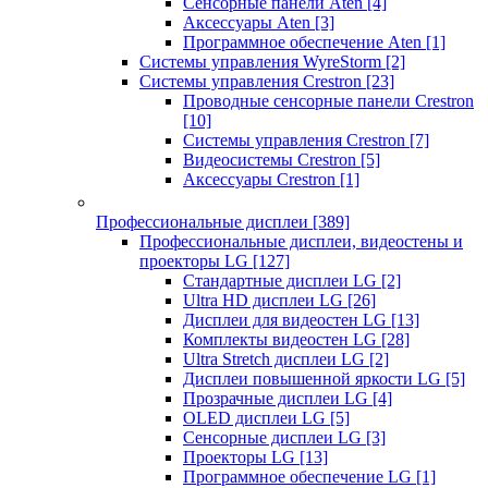
Сенсорные панели Aten
[4]
Аксессуары Aten
[3]
Программное обеспечение Aten
[1]
Системы управления WyreStorm
[2]
Системы управления Crestron
[23]
Проводные сенсорные панели Crestron
[10]
Системы управления Crestron
[7]
Видеосистемы Crestron
[5]
Аксессуары Crestron
[1]
Профессиональные дисплеи
[389]
Профессиональные дисплеи, видеостены и
проекторы LG
[127]
Стандартные дисплеи LG
[2]
Ultra HD дисплеи LG
[26]
Дисплеи для видеостен LG
[13]
Комплекты видеостен LG
[28]
Ultra Stretch дисплеи LG
[2]
Дисплеи повышенной яркости LG
[5]
Прозрачные дисплеи LG
[4]
OLED дисплеи LG
[5]
Сенсорные дисплеи LG
[3]
Проекторы LG
[13]
Программное обеспечение LG
[1]