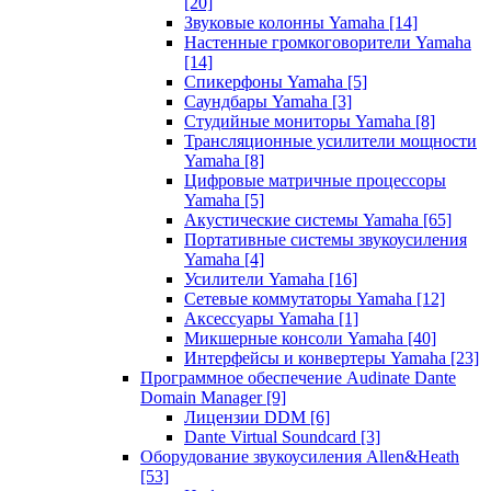
[20]
Звуковые колонны Yamaha
[14]
Настенные громкоговорители Yamaha
[14]
Спикерфоны Yamaha
[5]
Саундбары Yamaha
[3]
Студийные мониторы Yamaha
[8]
Трансляционные усилители мощности
Yamaha
[8]
Цифровые матричные процессоры
Yamaha
[5]
Акустические системы Yamaha
[65]
Портативные системы звукоусиления
Yamaha
[4]
Усилители Yamaha
[16]
Сетевые коммутаторы Yamaha
[12]
Аксессуары Yamaha
[1]
Микшерные консоли Yamaha
[40]
Интерфейсы и конвертеры Yamaha
[23]
Программное обеспечение Audinate Dante
Domain Manager
[9]
Лицензии DDM
[6]
Dante Virtual Soundcard
[3]
Оборудование звукоусиления Allen&Heath
[53]