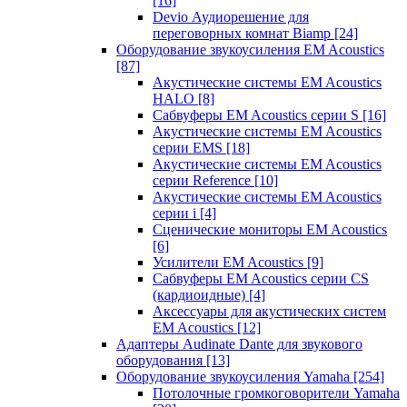
[16]
Devio Аудиорешение для
переговорных комнат Biamp
[24]
Оборудование звукоусиления EM Acoustics
[87]
Акустические системы EM Acoustics
HALO
[8]
Сабвуферы EM Acoustics серии S
[16]
Акустические системы EM Acoustics
серии EMS
[18]
Акустические системы EM Acoustics
серии Reference
[10]
Акустические системы EM Acoustics
серии i
[4]
Сценические мониторы EM Acoustics
[6]
Усилители EM Acoustics
[9]
Сабвуферы EM Acoustics серии CS
(кардиоидные)
[4]
Аксессуары для акустических систем
EM Acoustics
[12]
Адаптеры Audinate Dante для звукового
оборудования
[13]
Оборудование звукоусиления Yamaha
[254]
Потолочные громкоговорители Yamaha