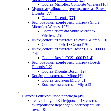
Состав Microflex Complete Wireless
[16]
Мультимедийная конференц-система Bosch
Dicentis
[77]
Состав Dicentis
[77]
Беспроводная конференц-система Shure
Microflex Wireless
[25]
Состав системы Shure Microflex
Wireless
[25]
Дискуссионная система Televic D-Cerno
[19]
Состав Televic D-Cerno
[19]
Дискуссионная система Bosch CCS 1000 D
[14]
Состав Bosch CCS 1000 D
[14]
Беспроводная конференц-система Bosch
Dicentis
[12]
Состав Dicentis Bosch
[12]
Конференц-системы Mipro
[6]
Состав системы Mipro
[3]
Комплекты системы Mipro
[3]
Системы синхронного перевода
[49]
Televic Lingua IR Цифровая ИК система
синхронного перевода и распределения
звука
[8]