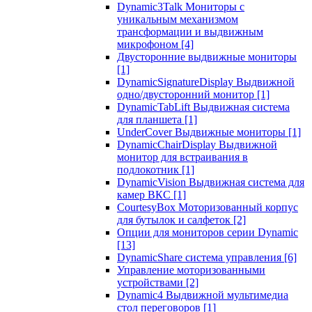
Dynamic3Talk Мониторы с
уникальным механизмом
трансформации и выдвижным
микрофоном
[4]
Двусторонние выдвижные мониторы
[1]
DynamicSignatureDisplay Выдвижной
одно/двусторонний монитор
[1]
DynamicTabLift Выдвижная система
для планшета
[1]
UnderCover Выдвижные мониторы
[1]
DynamicChairDisplay Выдвижной
монитор для встраивания в
подлокотник
[1]
DynamicVision Выдвижная система для
камер ВКС
[1]
CourtesyBox Моторизованный корпус
для бутылок и салфеток
[2]
Опции для мониторов серии Dynamic
[13]
DynamicShare система управления
[6]
Управление моторизованными
устройствами
[2]
Dynamic4 Выдвижной мультимедиа
стол переговоров
[1]