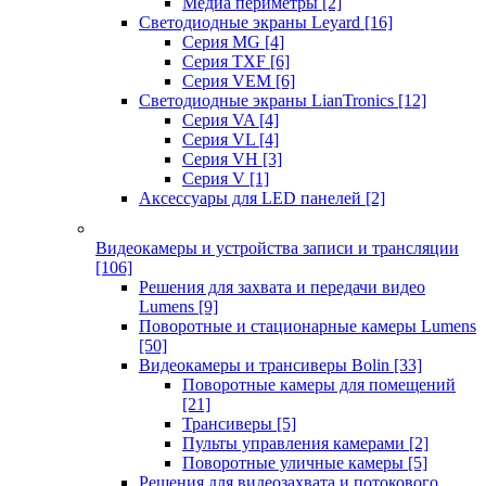
Медиа периметры
[2]
Светодиодные экраны Leyard
[16]
Серия MG
[4]
Серия TXF
[6]
Серия VEM
[6]
Светодиодные экраны LianTronics
[12]
Серия VA
[4]
Серия VL
[4]
Серия VH
[3]
Серия V
[1]
Аксессуары для LED панелей
[2]
Видеокамеры и устройства записи и трансляции
[106]
Решения для захвата и передачи видео
Lumens
[9]
Поворотные и стационарные камеры Lumens
[50]
Видеокамеры и трансиверы Bolin
[33]
Поворотные камеры для помещений
[21]
Трансиверы
[5]
Пульты управления камерами
[2]
Поворотные уличные камеры
[5]
Решения для видеозахвата и потокового