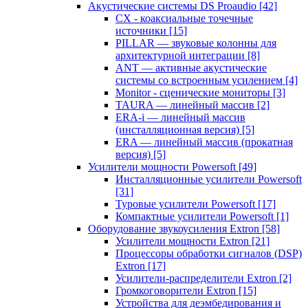
Акустические системы DS Proaudio
[42]
CX - коаксиальные точечные
источники
[15]
PILLAR — звуковые колонны для
архитектурной интеграции
[8]
ANT — активные акустические
системы со встроенным усилением
[4]
Monitor - сценические мониторы
[3]
TAURA — линейный массив
[2]
ERA-i — линейный массив
(инсталляционная версия)
[5]
ERA — линейный массив (прокатная
версия)
[5]
Усилители мощности Powersoft
[49]
Инсталляционные усилители Powersoft
[31]
Туровые усилители Powersoft
[17]
Компактные усилители Powersoft
[1]
Оборудование звукоусиления Extron
[58]
Усилители мощности Extron
[21]
Процессоры обработки сигналов (DSP)
Extron
[17]
Усилители-распределители Extron
[2]
Громкоговорители Extron
[15]
Устройства для деэмбедирования и