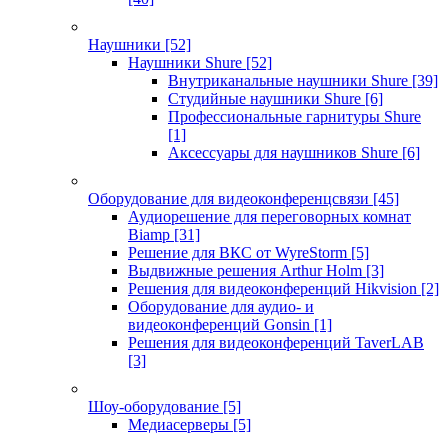
Наушники
[52]
Наушники Shure
[52]
Внутриканальные наушники Shure
[39]
Студийные наушники Shure
[6]
Профессиональные гарнитуры Shure
[1]
Аксессуары для наушников Shure
[6]
Оборудование для видеоконференцсвязи
[45]
Аудиорешение для переговорных комнат
Biamp
[31]
Решение для ВКС от WyreStorm
[5]
Выдвижные решения Arthur Holm
[3]
Решения для видеоконференций Hikvision
[2]
Оборудование для аудио- и
видеоконференций Gonsin
[1]
Решения для видеоконференций TaverLAB
[3]
Шоу-оборудование
[5]
Медиасерверы
[5]