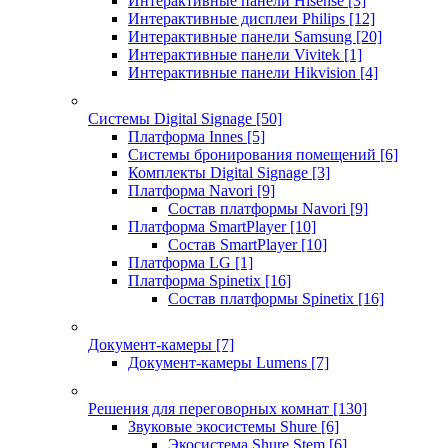
Интерактивные панели Hisense
[3]
Интерактивные дисплеи Philips
[12]
Интерактивные панели Samsung
[20]
Интерактивные панели Vivitek
[1]
Интерактивные панели Hikvision
[4]
Системы Digital Signage
[50]
Платформа Innes
[5]
Системы бронирования помещений
[6]
Комплекты Digital Signage
[3]
Платформа Navori
[9]
Состав платформы Navori
[9]
Платформа SmartPlayer
[10]
Состав SmartPlayer
[10]
Платформа LG
[1]
Платформа Spinetix
[16]
Состав платформы Spinetix
[16]
Документ-камеры
[7]
Документ-камеры Lumens
[7]
Решения для переговорных комнат
[130]
Звуковые экосистемы Shure
[6]
Экосистема Shure Stem
[6]