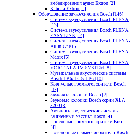
эмбедирования аудио Extron
[2]
Кабели Extron
[1]
Оборудование звукоусиления Bosch
[146]
Система звукоусиления Bosch PLENA
[13]
Система звукоусиления Bosch PLENA
EASY LINE
[14]
Система звукоусиления Bosch PLENA-
All-in-One
[5]
Система звукоусиления Bosch PLENA
Matrix
[5]
Система звукоусиления Bosch PLENA
VOICE ALARM SYSTEM
[8]
Музыкальные акустические системы
Bosch LB6/ LC6/ LP6
[10]
Корпусные громкоговорители Bosch
[37]
Звуковые колонки Bosch
[2]
Звуковые колонки Bosch серии XLA
3200
[3]
Активные акустические системы
"Линейный массив" Bosch
[4]
Панельные громкоговорители Bosch
[4]
Потолочные громкоговорители Bosch