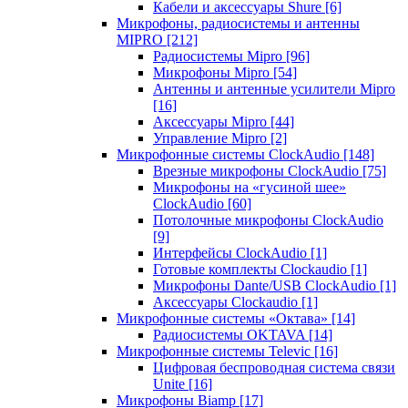
Кабели и аксессуары Shure
[6]
Микрофоны, радиосистемы и антенны
MIPRO
[212]
Радиосистемы Mipro
[96]
Микрофоны Mipro
[54]
Антенны и антенные усилители Mipro
[16]
Аксессуары Mipro
[44]
Управление Mipro
[2]
Микрофонные системы ClockAudio
[148]
Врезные микрофоны ClockAudio
[75]
Микрофоны на «гусиной шее»
ClockAudio
[60]
Потолочные микрофоны ClockAudio
[9]
Интерфейсы ClockAudio
[1]
Готовые комплекты Clockaudio
[1]
Микрофоны Dante/USB ClockAudio
[1]
Аксессуары Clockaudio
[1]
Микрофонные системы «Октава»
[14]
Радиосистемы OKTAVA
[14]
Микрофонные системы Televic
[16]
Цифровая беспроводная система связи
Unite
[16]
Микрофоны Biamp
[17]