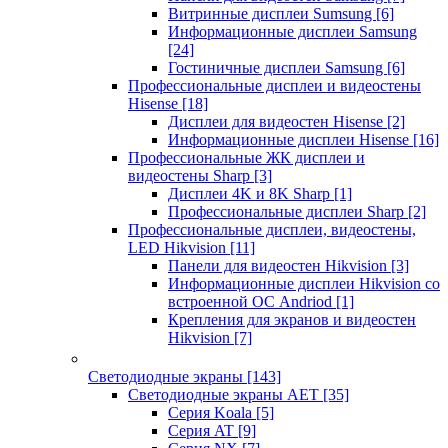
Витринные дисплеи Sumsung
[6]
Информационные дисплеи Samsung
[24]
Гостиничные дисплеи Samsung
[6]
Профессиональные дисплеи и видеостены
Hisense
[18]
Дисплеи для видеостен Hisense
[2]
Информационные дисплеи Hisense
[16]
Профессиональные ЖК дисплеи и
видеостены Sharp
[3]
Дисплеи 4K и 8K Sharp
[1]
Профессиональные дисплеи Sharp
[2]
Профессиональные дисплеи, видеостены,
LED Hikvision
[11]
Панели для видеостен Hikvision
[3]
Информационные дисплеи Hikvision со
встроенной ОС Andriod
[1]
Крепления для экранов и видеостен
Hikvision
[7]
Светодиодные экраны
[143]
Светодиодные экраны AET
[35]
Cерия Koala
[5]
Серия AT
[9]