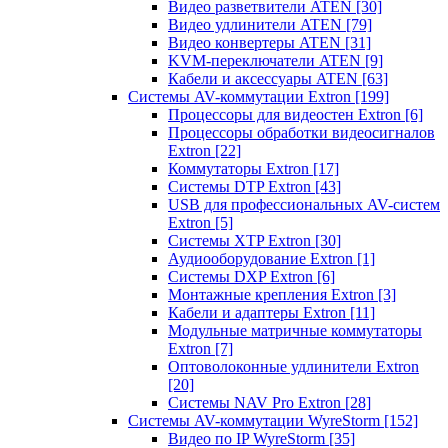
Видео разветвители ATEN
[30]
Видео удлинители ATEN
[79]
Видео конвертеры ATEN
[31]
KVM-переключатели ATEN
[9]
Кабели и аксессуары ATEN
[63]
Системы AV-коммутации Extron
[199]
Процессоры для видеостен Extron
[6]
Процессоры обработки видеосигналов
Extron
[22]
Коммутаторы Extron
[17]
Системы DTP Extron
[43]
USB для профессиональных AV-систем
Extron
[5]
Системы XTP Extron
[30]
Аудиооборудование Extron
[1]
Системы DXP Extron
[6]
Монтажные крепления Extron
[3]
Кабели и адаптеры Extron
[11]
Модульные матричные коммутаторы
Extron
[7]
Оптоволоконные удлинители Extron
[20]
Системы NAV Pro Extron
[28]
Системы AV-коммутации WyreStorm
[152]
Видео по IP WyreStorm
[35]