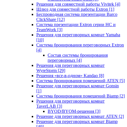
Решения для совместной работы Vivitek
[4]
Шлюз для совместной работы Extron
[1]
Беспроводная система презентации Barco
ClickShare
[12]
Система презентации Extron серии HC и
TeamWork
[3]
Решения для переговорных комнат Yamaha
[10]
Система бронирования переговорных Extron
[4]
Состав системы бронирования
переговорных
[4]
Решения для переговорных комнат
WyreStorm
[29]
Решения «все-в-одном» Kandao
[8]
Система бронирования помещений ATEN
[5]
Решение для переговорных комнат Gonsin
[1]
Система бронирования помещений Biamp
[2]
Решения для переговорных комнат
TaverLAB
[3]
BYOD/BYOM-решения
[3]
Решение для переговорных комнат ATEN
[2]
Решение для переговорных комнат Biamp
[40]