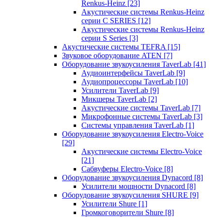
Renkus-Heinz
[23]
Акустические системы Renkus-Heinz
серии C SERIES
[12]
Акустические системы Renkus-Heinz
серии S Series
[3]
Акустические системы TEFRA
[15]
Звуковое оборудование ATEN
[7]
Оборудование звукоусиления TaverLab
[41]
Аудиоинтерфейсы TaverLab
[9]
Аудиопроцессоры TaverLab
[10]
Усилители TaverLab
[9]
Микшеры TaverLab
[2]
Акустические системы TaverLab
[7]
Микрофонные системы TaverLab
[3]
Системы управления TaverLab
[1]
Оборудование звукоусиления Electro-Voice
[29]
Акустические системы Electro-Voice
[21]
Сабвуферы Electro-Voice
[8]
Оборудование звукоусиления Dynacord
[8]
Усилители мощности Dynacord
[8]
Оборудование звукоусиления SHURE
[9]
Усилители Shure
[1]
Громкоговорители Shure
[8]