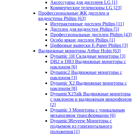
Аксессуары для дисплеев LG
[1]
Коммерческие телевизоры LG
[23]
Профессиональные ЖК дисплеи и
видеостены Philips
[63]
Интерактивные дисплеи Philips
[11]
Дисплеи для видеостен Philips
[5]
Профессиональные дисплеи Philips
[43]
Особо яркие дисплеи Philips
[1]
Цифровые вывески E-Paper Philips
[3]
Выдвижные мониторы Arthur Holm
[63]
Dynamic 1Н Складные мониторы
[3]
DB2 и DB3 Выдвижные мониторы с
наклоном
[6]
Dynamic2 Выдвижные мониторы с
наклоном
[3]
Dynamic X2 Выдвижные мониторы с
наклоном
[8]
DynamicX2Talk Выдвижные мониторы
с наклоном и выдвижным микрофоном
[2]
Dynamic 3 Мониторы с уникальным
механизмом трансформации
[6]
Dynamic3Reverse Мониторы с
подъемом из горизонтального
положения
[1]