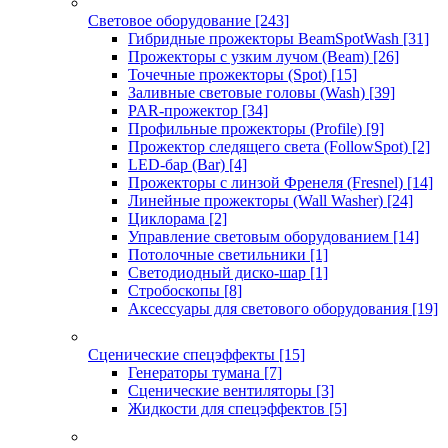
Световое оборудование
[243]
Гибридные прожекторы BeamSpotWash
[31]
Прожекторы с узким лучом (Beam)
[26]
Точечные прожекторы (Spot)
[15]
Заливные световые головы (Wash)
[39]
PAR-прожектор
[34]
Профильные прожекторы (Profile)
[9]
Прожектор следящего света (FollowSpot)
[2]
LED-бар (Bar)
[4]
Прожекторы с линзой Френеля (Fresnel)
[14]
Линейные прожекторы (Wall Washer)
[24]
Циклорама
[2]
Управление световым оборудованием
[14]
Потолочные светильники
[1]
Светодиодный диско-шар
[1]
Стробоскопы
[8]
Аксессуары для светового оборудования
[19]
Сценические спецэффекты
[15]
Генераторы тумана
[7]
Сценические вентиляторы
[3]
Жидкости для спецэффектов
[5]