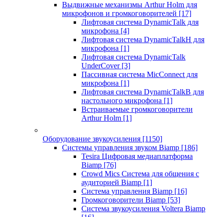
Выдвижные механизмы Arthur Holm для
микрофонов и громкоговорителей
[17]
Лифтовая система DynamicTalk для
микрофона
[4]
Лифтовая система DynamicTalkH для
микрофона
[1]
Лифтовая система DynamicTalk
UnderCover
[3]
Пассивная система MicConnect для
микрофона
[1]
Лифтовая система DynamicTalkB для
настольного микрофона
[1]
Встраиваемые громкоговорители
Arthur Holm
[1]
Оборудование звукоусиления
[1150]
Системы управления звуком Biamp
[186]
Tesira Цифровая медиаплатформа
Biamp
[76]
Crowd Mics Система для общения с
аудиторией Biamp
[1]
Система управления Biamp
[16]
Громкоговорители Biamp
[53]
Система звукоусиления Voltera Biamp