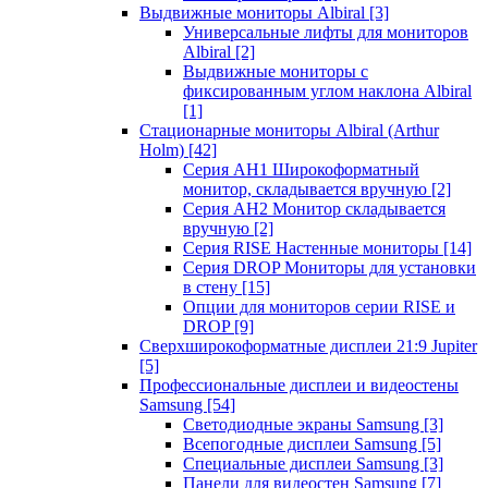
Выдвижные мониторы Albiral
[3]
Универсальные лифты для мониторов
Albiral
[2]
Выдвижные мониторы с
фиксированным углом наклона Albiral
[1]
Стационарные мониторы Albiral (Arthur
Holm)
[42]
Серия AH1 Широкоформатный
монитор, складывается вручную
[2]
Серия AH2 Монитор складывается
вручную
[2]
Серия RISE Настенные мониторы
[14]
Серия DROP Мониторы для установки
в стену
[15]
Опции для мониторов серии RISE и
DROP
[9]
Сверхширокоформатные дисплеи 21:9 Jupiter
[5]
Профессиональные дисплеи и видеостены
Samsung
[54]
Светодиодные экраны Samsung
[3]
Всепогодные дисплеи Samsung
[5]
Специальные дисплеи Samsung
[3]
Панели для видеостен Samsung
[7]