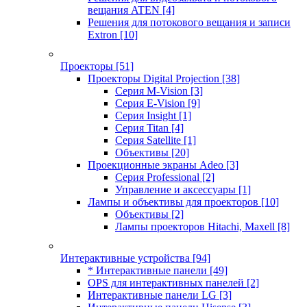
вещания ATEN
[4]
Решения для потокового вещания и записи
Extron
[10]
Проекторы
[51]
Проекторы Digital Projection
[38]
Серия M-Vision
[3]
Серия E-Vision
[9]
Серия Insight
[1]
Серия Titan
[4]
Серия Satellite
[1]
Объективы
[20]
Проекционные экраны Adeo
[3]
Серия Professional
[2]
Управление и аксессуары
[1]
Лампы и объективы для проекторов
[10]
Объективы
[2]
Лампы проекторов Hitachi, Maxell
[8]
Интерактивные устройства
[94]
* Интерактивные панели
[49]
OPS для интерактивных панелей
[2]
Интерактивные панели LG
[3]