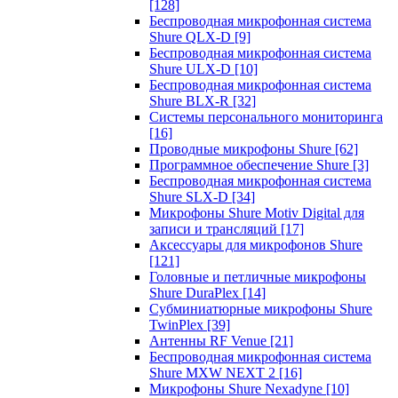
[128]
Беспроводная микрофонная система
Shure QLX-D
[9]
Беспроводная микрофонная система
Shure ULX-D
[10]
Беспроводная микрофонная система
Shure BLX-R
[32]
Системы персонального мониторинга
[16]
Проводные микрофоны Shure
[62]
Программное обеспечение Shure
[3]
Беспроводная микрофонная система
Shure SLX-D
[34]
Микрофоны Shure Motiv Digital для
записи и трансляций
[17]
Аксессуары для микрофонов Shure
[121]
Головные и петличные микрофоны
Shure DuraPlex
[14]
Субминиатюрные микрофоны Shure
TwinPlex
[39]
Антенны RF Venue
[21]
Беспроводная микрофонная система
Shure MXW NEXT 2
[16]
Микрофоны Shure Nexadyne
[10]