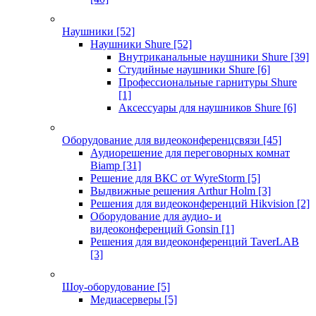
Наушники
[52]
Наушники Shure
[52]
Внутриканальные наушники Shure
[39]
Студийные наушники Shure
[6]
Профессиональные гарнитуры Shure
[1]
Аксессуары для наушников Shure
[6]
Оборудование для видеоконференцсвязи
[45]
Аудиорешение для переговорных комнат
Biamp
[31]
Решение для ВКС от WyreStorm
[5]
Выдвижные решения Arthur Holm
[3]
Решения для видеоконференций Hikvision
[2]
Оборудование для аудио- и
видеоконференций Gonsin
[1]
Решения для видеоконференций TaverLAB
[3]
Шоу-оборудование
[5]
Медиасерверы
[5]