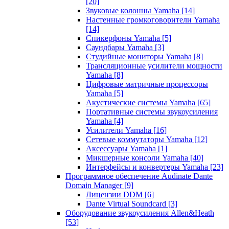
[20]
Звуковые колонны Yamaha
[14]
Настенные громкоговорители Yamaha
[14]
Спикерфоны Yamaha
[5]
Саундбары Yamaha
[3]
Студийные мониторы Yamaha
[8]
Трансляционные усилители мощности
Yamaha
[8]
Цифровые матричные процессоры
Yamaha
[5]
Акустические системы Yamaha
[65]
Портативные системы звукоусиления
Yamaha
[4]
Усилители Yamaha
[16]
Сетевые коммутаторы Yamaha
[12]
Аксессуары Yamaha
[1]
Микшерные консоли Yamaha
[40]
Интерфейсы и конвертеры Yamaha
[23]
Программное обеспечение Audinate Dante
Domain Manager
[9]
Лицензии DDM
[6]
Dante Virtual Soundcard
[3]
Оборудование звукоусиления Allen&Heath
[53]