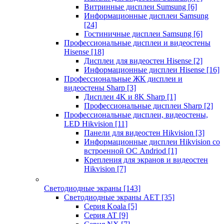
Витринные дисплеи Sumsung
[6]
Информационные дисплеи Samsung
[24]
Гостиничные дисплеи Samsung
[6]
Профессиональные дисплеи и видеостены
Hisense
[18]
Дисплеи для видеостен Hisense
[2]
Информационные дисплеи Hisense
[16]
Профессиональные ЖК дисплеи и
видеостены Sharp
[3]
Дисплеи 4K и 8K Sharp
[1]
Профессиональные дисплеи Sharp
[2]
Профессиональные дисплеи, видеостены,
LED Hikvision
[11]
Панели для видеостен Hikvision
[3]
Информационные дисплеи Hikvision со
встроенной ОС Andriod
[1]
Крепления для экранов и видеостен
Hikvision
[7]
Светодиодные экраны
[143]
Светодиодные экраны AET
[35]
Cерия Koala
[5]
Серия AT
[9]