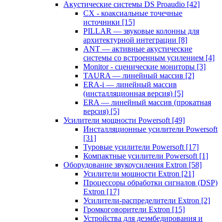
Акустические системы DS Proaudio
[42]
CX - коаксиальные точечные
источники
[15]
PILLAR — звуковые колонны для
архитектурной интеграции
[8]
ANT — активные акустические
системы со встроенным усилением
[4]
Monitor - сценические мониторы
[3]
TAURA — линейный массив
[2]
ERA-i — линейный массив
(инсталляционная версия)
[5]
ERA — линейный массив (прокатная
версия)
[5]
Усилители мощности Powersoft
[49]
Инсталляционные усилители Powersoft
[31]
Туровые усилители Powersoft
[17]
Компактные усилители Powersoft
[1]
Оборудование звукоусиления Extron
[58]
Усилители мощности Extron
[21]
Процессоры обработки сигналов (DSP)
Extron
[17]
Усилители-распределители Extron
[2]
Громкоговорители Extron
[15]
Устройства для деэмбедирования и