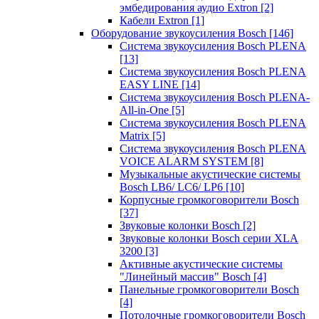
эмбедирования аудио Extron
[2]
Кабели Extron
[1]
Оборудование звукоусиления Bosch
[146]
Система звукоусиления Bosch PLENA
[13]
Система звукоусиления Bosch PLENA
EASY LINE
[14]
Система звукоусиления Bosch PLENA-
All-in-One
[5]
Система звукоусиления Bosch PLENA
Matrix
[5]
Система звукоусиления Bosch PLENA
VOICE ALARM SYSTEM
[8]
Музыкальные акустические системы
Bosch LB6/ LC6/ LP6
[10]
Корпусные громкоговорители Bosch
[37]
Звуковые колонки Bosch
[2]
Звуковые колонки Bosch серии XLA
3200
[3]
Активные акустические системы
"Линейный массив" Bosch
[4]
Панельные громкоговорители Bosch
[4]
Потолочные громкоговорители Bosch