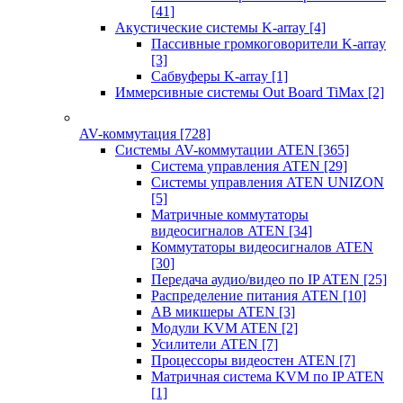
[41]
Акустические системы K-array
[4]
Пассивные громкоговорители K-array
[3]
Сабвуферы K-array
[1]
Иммерсивные системы Out Board TiMax
[2]
AV-коммутация
[728]
Системы AV-коммутации ATEN
[365]
Система управления ATEN
[29]
Системы управления ATEN UNIZON
[5]
Матричные коммутаторы
видеосигналов ATEN
[34]
Коммутаторы видеосигналов ATEN
[30]
Передача аудио/видео по IP ATEN
[25]
Распределение питания ATEN
[10]
АВ микшеры ATEN
[3]
Модули KVM ATEN
[2]
Усилители ATEN
[7]
Процессоры видеостен ATEN
[7]
Матричная система KVM по IP ATEN
[1]