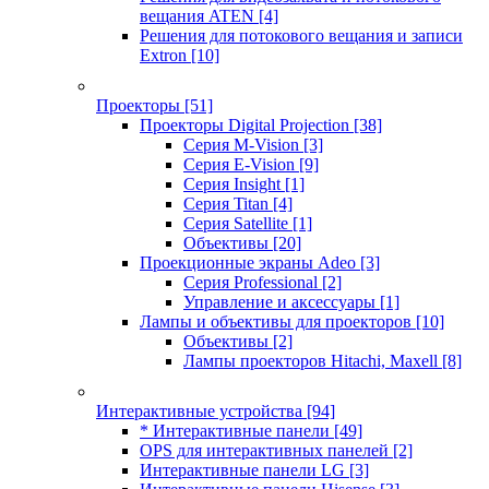
вещания ATEN
[4]
Решения для потокового вещания и записи
Extron
[10]
Проекторы
[51]
Проекторы Digital Projection
[38]
Серия M-Vision
[3]
Серия E-Vision
[9]
Серия Insight
[1]
Серия Titan
[4]
Серия Satellite
[1]
Объективы
[20]
Проекционные экраны Adeo
[3]
Серия Professional
[2]
Управление и аксессуары
[1]
Лампы и объективы для проекторов
[10]
Объективы
[2]
Лампы проекторов Hitachi, Maxell
[8]
Интерактивные устройства
[94]
* Интерактивные панели
[49]
OPS для интерактивных панелей
[2]
Интерактивные панели LG
[3]