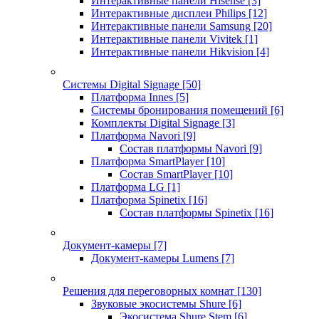
Интерактивные панели Hisense
[3]
Интерактивные дисплеи Philips
[12]
Интерактивные панели Samsung
[20]
Интерактивные панели Vivitek
[1]
Интерактивные панели Hikvision
[4]
Системы Digital Signage
[50]
Платформа Innes
[5]
Системы бронирования помещений
[6]
Комплекты Digital Signage
[3]
Платформа Navori
[9]
Состав платформы Navori
[9]
Платформа SmartPlayer
[10]
Состав SmartPlayer
[10]
Платформа LG
[1]
Платформа Spinetix
[16]
Состав платформы Spinetix
[16]
Документ-камеры
[7]
Документ-камеры Lumens
[7]
Решения для переговорных комнат
[130]
Звуковые экосистемы Shure
[6]
Экосистема Shure Stem
[6]