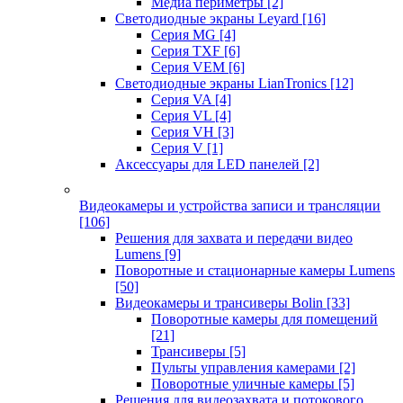
Медиа периметры
[2]
Светодиодные экраны Leyard
[16]
Серия MG
[4]
Серия TXF
[6]
Серия VEM
[6]
Светодиодные экраны LianTronics
[12]
Серия VA
[4]
Серия VL
[4]
Серия VH
[3]
Серия V
[1]
Аксессуары для LED панелей
[2]
Видеокамеры и устройства записи и трансляции
[106]
Решения для захвата и передачи видео
Lumens
[9]
Поворотные и стационарные камеры Lumens
[50]
Видеокамеры и трансиверы Bolin
[33]
Поворотные камеры для помещений
[21]
Трансиверы
[5]
Пульты управления камерами
[2]
Поворотные уличные камеры
[5]
Решения для видеозахвата и потокового