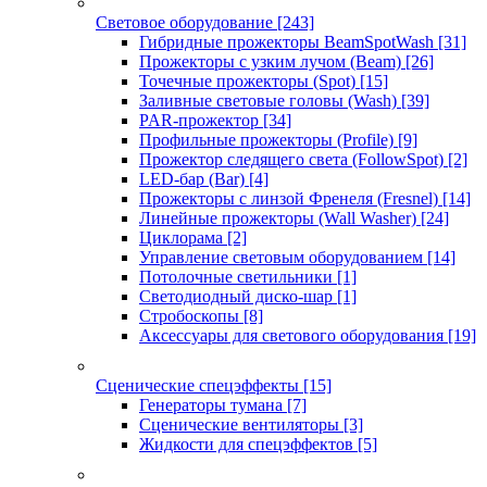
Световое оборудование
[243]
Гибридные прожекторы BeamSpotWash
[31]
Прожекторы с узким лучом (Beam)
[26]
Точечные прожекторы (Spot)
[15]
Заливные световые головы (Wash)
[39]
PAR-прожектор
[34]
Профильные прожекторы (Profile)
[9]
Прожектор следящего света (FollowSpot)
[2]
LED-бар (Bar)
[4]
Прожекторы с линзой Френеля (Fresnel)
[14]
Линейные прожекторы (Wall Washer)
[24]
Циклорама
[2]
Управление световым оборудованием
[14]
Потолочные светильники
[1]
Светодиодный диско-шар
[1]
Стробоскопы
[8]
Аксессуары для светового оборудования
[19]
Сценические спецэффекты
[15]
Генераторы тумана
[7]
Сценические вентиляторы
[3]
Жидкости для спецэффектов
[5]