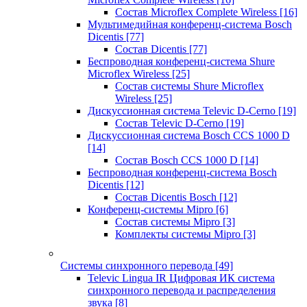
Состав Microflex Complete Wireless
[16]
Мультимедийная конференц-система Bosch
Dicentis
[77]
Состав Dicentis
[77]
Беспроводная конференц-система Shure
Microflex Wireless
[25]
Состав системы Shure Microflex
Wireless
[25]
Дискуссионная система Televic D-Cerno
[19]
Состав Televic D-Cerno
[19]
Дискуссионная система Bosch CCS 1000 D
[14]
Состав Bosch CCS 1000 D
[14]
Беспроводная конференц-система Bosch
Dicentis
[12]
Состав Dicentis Bosch
[12]
Конференц-системы Mipro
[6]
Состав системы Mipro
[3]
Комплекты системы Mipro
[3]
Системы синхронного перевода
[49]
Televic Lingua IR Цифровая ИК система
синхронного перевода и распределения
звука
[8]