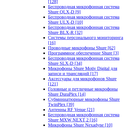
[128]
Беспроводная микрофонная система
Shure QLX-D
[9]
Беспроводная микрофонная система
Shure ULX-D
[10]
Беспроводная микрофонная система
Shure BLX-R
[32]
Системы персонального мониторинга
[16]
Проводные микрофоны Shure
[62]
Программное обеспечение Shure
[3]
Беспроводная микрофонная система
Shure SLX-D
[34]
Микрофоны Shure Motiv Digital для
записи и трансляций
[17]
Аксессуары для микрофонов Shure
[121]
Головные и петличные микрофоны
Shure DuraPlex
[14]
Субминиатюрные микрофоны Shure
TwinPlex
[39]
Антенны RF Venue
[21]
Беспроводная микрофонная система
Shure MXW NEXT 2
[16]
Микрофоны Shure Nexadyne
[10]