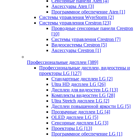
Сенсорные панели Aten
[4]
Аксессуары Aten
[3]
Программное обеспечение Aten
[1]
Системы управления WyreStorm
[2]
Системы управления Crestron
[23]
Проводные сенсорные панели Crestron
[10]
Системы управления Crestron
[7]
Видеосистемы Crestron
[5]
Аксессуары Crestron
[1]
Профессиональные дисплеи
[389]
Профессиональные дисплеи, видеостены и
проекторы LG
[127]
Стандартные дисплеи LG
[2]
Ultra HD дисплеи LG
[26]
Дисплеи для видеостен LG
[13]
Комплекты видеостен LG
[28]
Ultra Stretch дисплеи LG
[2]
Дисплеи повышенной яркости LG
[5]
Прозрачные дисплеи LG
[4]
OLED дисплеи LG
[5]
Сенсорные дисплеи LG
[3]
Проекторы LG
[13]
Программное обеспечение LG
[1]