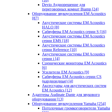
[16]
Devio Аудиорешение для
переговорных комнат Biamp
[24]
Оборудование звукоусиления EM Acoustics
[87]
Акустические системы EM Acoustics
HALO
[8]
Сабвуферы EM Acoustics серии S
[16]
Акустические системы EM Acoustics
серии EMS
[18]
Акустические системы EM Acoustics
серии Reference
[10]
Акустические системы EM Acoustics
серии i
[4]
Сценические мониторы EM Acoustics
[6]
Усилители EM Acoustics
[9]
Сабвуферы EM Acoustics серии CS
(кардиоидные)
[4]
Аксессуары для акустических систем
EM Acoustics
[12]
Адаптеры Audinate Dante для звукового
оборудования
[13]
Оборудование звукоусиления Yamaha
[254]
Потолочные громкоговорители Yamaha