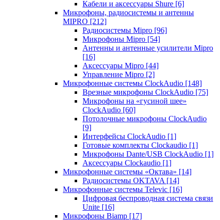
Кабели и аксессуары Shure
[6]
Микрофоны, радиосистемы и антенны
MIPRO
[212]
Радиосистемы Mipro
[96]
Микрофоны Mipro
[54]
Антенны и антенные усилители Mipro
[16]
Аксессуары Mipro
[44]
Управление Mipro
[2]
Микрофонные системы ClockAudio
[148]
Врезные микрофоны ClockAudio
[75]
Микрофоны на «гусиной шее»
ClockAudio
[60]
Потолочные микрофоны ClockAudio
[9]
Интерфейсы ClockAudio
[1]
Готовые комплекты Clockaudio
[1]
Микрофоны Dante/USB ClockAudio
[1]
Аксессуары Clockaudio
[1]
Микрофонные системы «Октава»
[14]
Радиосистемы OKTAVA
[14]
Микрофонные системы Televic
[16]
Цифровая беспроводная система связи
Unite
[16]
Микрофоны Biamp
[17]