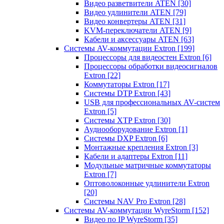
Видео разветвители ATEN
[30]
Видео удлинители ATEN
[79]
Видео конвертеры ATEN
[31]
KVM-переключатели ATEN
[9]
Кабели и аксессуары ATEN
[63]
Системы AV-коммутации Extron
[199]
Процессоры для видеостен Extron
[6]
Процессоры обработки видеосигналов
Extron
[22]
Коммутаторы Extron
[17]
Системы DTP Extron
[43]
USB для профессиональных AV-систем
Extron
[5]
Системы XTP Extron
[30]
Аудиооборудование Extron
[1]
Системы DXP Extron
[6]
Монтажные крепления Extron
[3]
Кабели и адаптеры Extron
[11]
Модульные матричные коммутаторы
Extron
[7]
Оптоволоконные удлинители Extron
[20]
Системы NAV Pro Extron
[28]
Системы AV-коммутации WyreStorm
[152]
Видео по IP WyreStorm
[35]