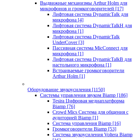
Выдвижные механизмы Arthur Holm для
микрофонов и громкоговорителей
[17]
Лифтовая система DynamicTalk для
микрофона
[4]
Лифтовая система DynamicTalkH для
микрофона
[1]
Лифтовая система DynamicTalk
UnderCover
[3]
Пассивная система MicConnect для
микрофона
[1]
Лифтовая система DynamicTalkB для
настольного микрофона
[1]
Встраиваемые громкоговорители
Arthur Holm
[1]
Оборудование звукоусиления
[1150]
Системы управления звуком Biamp
[186]
Tesira Цифровая медиаплатформа
Biamp
[76]
Crowd Mics Система для общения с
аудиторией Biamp
[1]
Система управления Biamp
[16]
Громкоговорители Biamp
[53]
Система звукоусиления Voltera Biamp