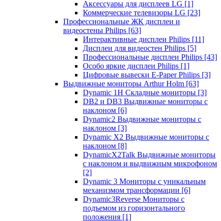
Аксессуары для дисплеев LG
[1]
Коммерческие телевизоры LG
[23]
Профессиональные ЖК дисплеи и
видеостены Philips
[63]
Интерактивные дисплеи Philips
[11]
Дисплеи для видеостен Philips
[5]
Профессиональные дисплеи Philips
[43]
Особо яркие дисплеи Philips
[1]
Цифровые вывески E-Paper Philips
[3]
Выдвижные мониторы Arthur Holm
[63]
Dynamic 1Н Складные мониторы
[3]
DB2 и DB3 Выдвижные мониторы с
наклоном
[6]
Dynamic2 Выдвижные мониторы с
наклоном
[3]
Dynamic X2 Выдвижные мониторы с
наклоном
[8]
DynamicX2Talk Выдвижные мониторы
с наклоном и выдвижным микрофоном
[2]
Dynamic 3 Мониторы с уникальным
механизмом трансформации
[6]
Dynamic3Reverse Мониторы с
подъемом из горизонтального
положения
[1]