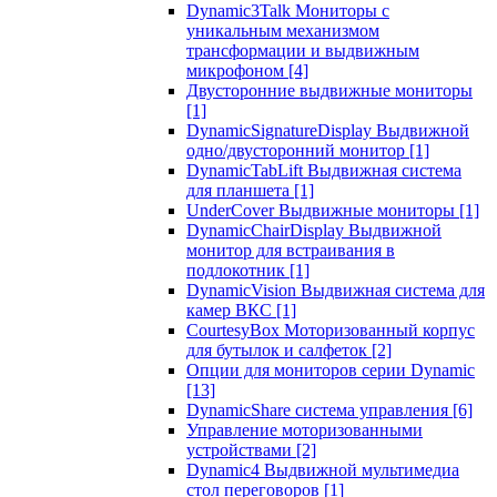
Dynamic3Talk Мониторы с
уникальным механизмом
трансформации и выдвижным
микрофоном
[4]
Двусторонние выдвижные мониторы
[1]
DynamicSignatureDisplay Выдвижной
одно/двусторонний монитор
[1]
DynamicTabLift Выдвижная система
для планшета
[1]
UnderCover Выдвижные мониторы
[1]
DynamicChairDisplay Выдвижной
монитор для встраивания в
подлокотник
[1]
DynamicVision Выдвижная система для
камер ВКС
[1]
CourtesyBox Моторизованный корпус
для бутылок и салфеток
[2]
Опции для мониторов серии Dynamic
[13]
DynamicShare система управления
[6]
Управление моторизованными
устройствами
[2]
Dynamic4 Выдвижной мультимедиа
стол переговоров
[1]