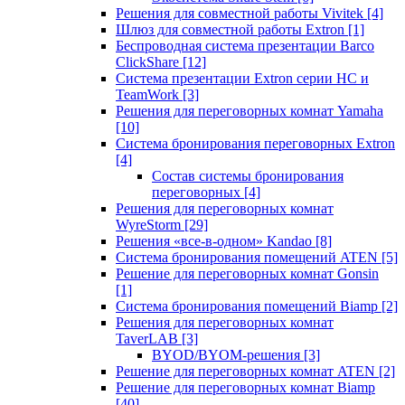
Решения для совместной работы Vivitek
[4]
Шлюз для совместной работы Extron
[1]
Беспроводная система презентации Barco
ClickShare
[12]
Система презентации Extron серии HC и
TeamWork
[3]
Решения для переговорных комнат Yamaha
[10]
Система бронирования переговорных Extron
[4]
Состав системы бронирования
переговорных
[4]
Решения для переговорных комнат
WyreStorm
[29]
Решения «все-в-одном» Kandao
[8]
Система бронирования помещений ATEN
[5]
Решение для переговорных комнат Gonsin
[1]
Система бронирования помещений Biamp
[2]
Решения для переговорных комнат
TaverLAB
[3]
BYOD/BYOM-решения
[3]
Решение для переговорных комнат ATEN
[2]
Решение для переговорных комнат Biamp
[40]