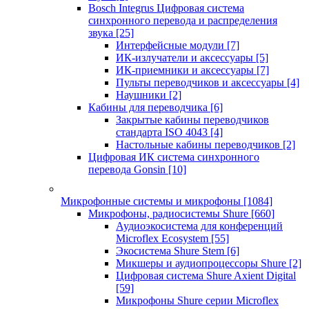
Bosch Integrus Цифровая система
синхронного перевода и распределения
звука
[25]
Интерфейсные модули
[7]
ИК-излучатели и аксессуары
[5]
ИК-приемники и аксессуары
[7]
Пульты переводчиков и аксессуары
[4]
Наушники
[2]
Кабины для переводчика
[6]
Закрытые кабины переводчиков
стандарта ISO 4043
[4]
Настольные кабины переводчиков
[2]
Цифровая ИК система синхронного
перевода Gonsin
[10]
Микрофонные системы и микрофоны
[1084]
Микрофоны, радиосистемы Shure
[660]
Аудиоэкосистема для конференций
Microflex Ecosystem
[55]
Экосистема Shure Stem
[6]
Микшеры и аудиопроцессоры Shure
[2]
Цифровая система Shure Axient Digital
[59]
Микрофоны Shure серии Microflex