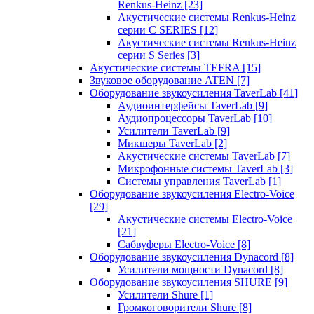
Renkus-Heinz
[23]
Акустические системы Renkus-Heinz
серии C SERIES
[12]
Акустические системы Renkus-Heinz
серии S Series
[3]
Акустические системы TEFRA
[15]
Звуковое оборудование ATEN
[7]
Оборудование звукоусиления TaverLab
[41]
Аудиоинтерфейсы TaverLab
[9]
Аудиопроцессоры TaverLab
[10]
Усилители TaverLab
[9]
Микшеры TaverLab
[2]
Акустические системы TaverLab
[7]
Микрофонные системы TaverLab
[3]
Системы управления TaverLab
[1]
Оборудование звукоусиления Electro-Voice
[29]
Акустические системы Electro-Voice
[21]
Сабвуферы Electro-Voice
[8]
Оборудование звукоусиления Dynacord
[8]
Усилители мощности Dynacord
[8]
Оборудование звукоусиления SHURE
[9]
Усилители Shure
[1]
Громкоговорители Shure
[8]