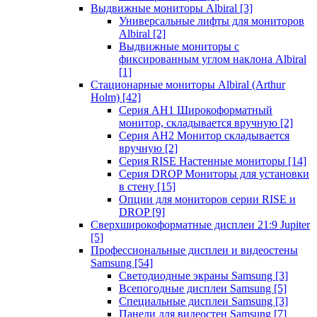
Выдвижные мониторы Albiral
[3]
Универсальные лифты для мониторов
Albiral
[2]
Выдвижные мониторы с
фиксированным углом наклона Albiral
[1]
Стационарные мониторы Albiral (Arthur
Holm)
[42]
Серия AH1 Широкоформатный
монитор, складывается вручную
[2]
Серия AH2 Монитор складывается
вручную
[2]
Серия RISE Настенные мониторы
[14]
Серия DROP Мониторы для установки
в стену
[15]
Опции для мониторов серии RISE и
DROP
[9]
Сверхширокоформатные дисплеи 21:9 Jupiter
[5]
Профессиональные дисплеи и видеостены
Samsung
[54]
Светодиодные экраны Samsung
[3]
Всепогодные дисплеи Samsung
[5]
Специальные дисплеи Samsung
[3]
Панели для видеостен Samsung
[7]