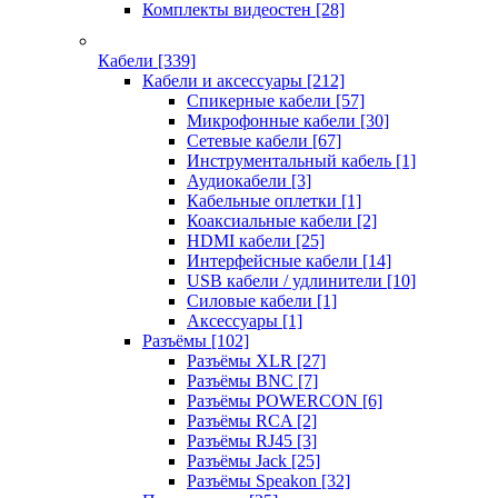
Комплекты видеостен
[28]
Кабели
[339]
Кабели и аксессуары
[212]
Спикерные кабели
[57]
Микрофонные кабели
[30]
Сетевые кабели
[67]
Инструментальный кабель
[1]
Аудиокабели
[3]
Кабельные оплетки
[1]
Коаксиальные кабели
[2]
HDMI кабели
[25]
Интерфейсные кабели
[14]
USB кабели / удлинители
[10]
Силовые кабели
[1]
Аксессуары
[1]
Разъёмы
[102]
Разъёмы XLR
[27]
Разъёмы BNC
[7]
Разъёмы POWERCON
[6]
Разъёмы RCA
[2]
Разъёмы RJ45
[3]
Разъёмы Jack
[25]
Разъёмы Speakon
[32]