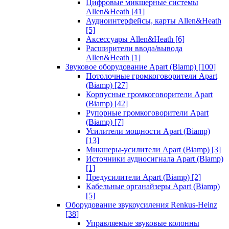
Цифровые микшерные системы
Allen&Heath
[41]
Аудиоинтерфейсы, карты Allen&Heath
[5]
Аксессуары Allen&Heath
[6]
Расширители ввода/вывода
Allen&Heath
[1]
Звуковое оборудование Apart (Biamp)
[100]
Потолочные громкоговорители Apart
(Biamp)
[27]
Корпусные громкоговорители Apart
(Biamp)
[42]
Рупорные громкоговорители Apart
(Biamp)
[7]
Усилители мощности Apart (Biamp)
[13]
Микшеры-усилители Apart (Biamp)
[3]
Источники аудиосигнала Apart (Biamp)
[1]
Предусилители Apart (Biamp)
[2]
Кабельные органайзеры Apart (Biamp)
[5]
Оборудование звукоусиления Renkus-Heinz
[38]
Управляемые звуковые колонны