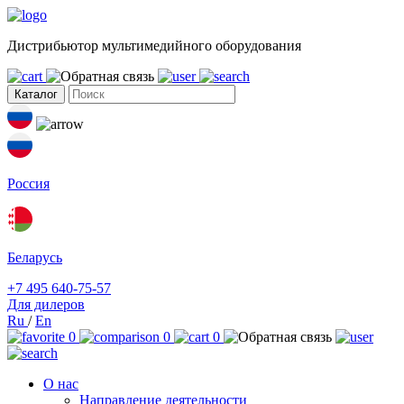
Дистрибьютор мультимедийного оборудования
Каталог
Россия
Беларусь
+7 495 640-75-57
Для дилеров
Ru
/
En
0
0
0
О нас
Направление деятельности