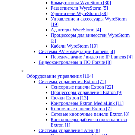
Коммутаторы WyreStorm
[30]
Разветвители WyreStorm
[5]
Удлинители WyreStorm
[38]
Управление и аксессуары WyreStorm
[19]
Адаптеры WyreStorm
[4]
Процессоры для видеостен WyreStorm
[2]
Кабели WyreStorm
[19]
Системы AV коммутации Lumens
[4]
Передача аудио / видео по IP Lumens
[4]
Видеоконтроллеры и ПО Forsite
[8]
Оборудование управления
[104]
Системы управления Extron
[71]
Сенсорные панели Extron
[22]
Процессоры управления Extron
[9]
Лючки Extron
[13]
Контроллеры Extron MediaLink
[11]
Кнопочные панели Extron
[7]
Сетевые кнопочные панели Extron
[8]
Контроллеры рабочего пространства
Extron
[1]
Системы управления Aten
[8]