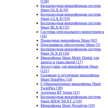
[128]
Беспроводная микрофонная система
Shure QLX-D
[9]
Беспроводная микрофонная система
Shure ULX-D
[10]
Беспроводная микрофонная система
Shure BLX-R
[32]
Системы персонального мониторинга
[16]
Проводные микрофоны Shure
[62]
Программное обеспечение Shure
[3]
Беспроводная микрофонная система
Shure SLX-D
[34]
Микрофоны Shure Motiv Digital для
записи и трансляций
[17]
Аксессуары для микрофонов Shure
[121]
Головные и петличные микрофоны
Shure DuraPlex
[14]
Субминиатюрные микрофоны Shure
TwinPlex
[39]
Антенны RF Venue
[21]
Беспроводная микрофонная система
Shure MXW NEXT 2
[16]
Микрофоны Shure Nexadyne
[10]