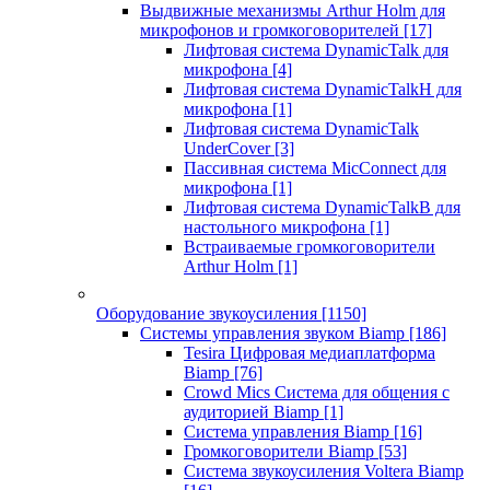
Выдвижные механизмы Arthur Holm для
микрофонов и громкоговорителей
[17]
Лифтовая система DynamicTalk для
микрофона
[4]
Лифтовая система DynamicTalkH для
микрофона
[1]
Лифтовая система DynamicTalk
UnderCover
[3]
Пассивная система MicConnect для
микрофона
[1]
Лифтовая система DynamicTalkB для
настольного микрофона
[1]
Встраиваемые громкоговорители
Arthur Holm
[1]
Оборудование звукоусиления
[1150]
Системы управления звуком Biamp
[186]
Tesira Цифровая медиаплатформа
Biamp
[76]
Crowd Mics Система для общения с
аудиторией Biamp
[1]
Система управления Biamp
[16]
Громкоговорители Biamp
[53]
Система звукоусиления Voltera Biamp