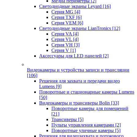
Медиа периметры
[2]
Светодиодные экраны Leyard
[16]
Серия MG
[4]
Серия TXF
[6]
Серия VEM
[6]
Светодиодные экраны LianTronics
[12]
Серия VA
[4]
Серия VL
[4]
Серия VH
[3]
Серия V
[1]
Аксессуары для LED панелей
[2]
Видеокамеры и устройства записи и трансляции
[106]
Решения для захвата и передачи видео
Lumens
[9]
Поворотные и стационарные камеры Lumens
[50]
Видеокамеры и трансиверы Bolin
[33]
Поворотные камеры для помещений
[21]
Трансиверы
[5]
Пульты управления камерами
[2]
Поворотные уличные камеры
[5]
Решения для видеозахвата и потокового