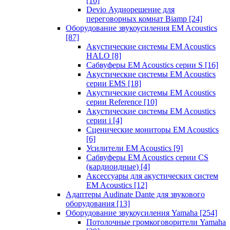
[16]
Devio Аудиорешение для
переговорных комнат Biamp
[24]
Оборудование звукоусиления EM Acoustics
[87]
Акустические системы EM Acoustics
HALO
[8]
Сабвуферы EM Acoustics серии S
[16]
Акустические системы EM Acoustics
серии EMS
[18]
Акустические системы EM Acoustics
серии Reference
[10]
Акустические системы EM Acoustics
серии i
[4]
Сценические мониторы EM Acoustics
[6]
Усилители EM Acoustics
[9]
Сабвуферы EM Acoustics серии CS
(кардиоидные)
[4]
Аксессуары для акустических систем
EM Acoustics
[12]
Адаптеры Audinate Dante для звукового
оборудования
[13]
Оборудование звукоусиления Yamaha
[254]
Потолочные громкоговорители Yamaha