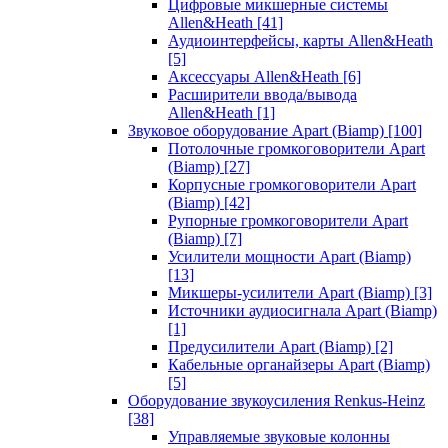
Цифровые микшерные системы
Allen&Heath
[41]
Аудиоинтерфейсы, карты Allen&Heath
[5]
Аксессуары Allen&Heath
[6]
Расширители ввода/вывода
Allen&Heath
[1]
Звуковое оборудование Apart (Biamp)
[100]
Потолочные громкоговорители Apart
(Biamp)
[27]
Корпусные громкоговорители Apart
(Biamp)
[42]
Рупорные громкоговорители Apart
(Biamp)
[7]
Усилители мощности Apart (Biamp)
[13]
Микшеры-усилители Apart (Biamp)
[3]
Источники аудиосигнала Apart (Biamp)
[1]
Предусилители Apart (Biamp)
[2]
Кабельные органайзеры Apart (Biamp)
[5]
Оборудование звукоусиления Renkus-Heinz
[38]
Управляемые звуковые колонны