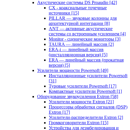
Акустические системы DS Proaudio
[42]
CX - коаксиальные точечные
источники
[15]
PILLAR — звуковые колонны для
архитектурной интеграции
[8]
ANT — активные акустические
системы со встроенным усилением
[4]
Monitor - сценические мониторы
[3]
TAURA — линейный массив
[2]
ERA-i — линейный массив
(инсталляционная версия)
[5]
ERA — линейный массив (прокатная
версия)
[5]
Усилители мощности Powersoft
[49]
Инсталляционные усилители Powersoft
[31]
Туровые усилители Powersoft
[17]
Компактные усилители Powersoft
[1]
Оборудование звукоусиления Extron
[58]
Усилители мощности Extron
[21]
Процессоры обработки сигналов (DSP)
Extron
[17]
Усилители-распределители Extron
[2]
Громкоговорители Extron
[15]
Устройства для деэмбедирования и