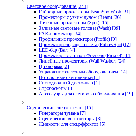
Световое оборудование
[243]
Гибридные прожекторы BeamSpotWash
[31]
Прожекторы с узким лучом (Beam)
[26]
Точечные прожекторы (Spot)
[15]
Заливные световые головы (Wash)
[39]
PAR-прожектор
[34]
Профильные прожекторы (Profile)
[9]
Прожектор следящего света (FollowSpot)
[2]
LED-бар (Bar)
[4]
Прожекторы с линзой Френеля (Fresnel)
[14]
Линейные прожекторы (Wall Washer)
[24]
Циклорама
[2]
Управление световым оборудованием
[14]
Потолочные светильники
[1]
Светодиодный диско-шар
[1]
Стробоскопы
[8]
Аксессуары для светового оборудования
[19]
Сценические спецэффекты
[15]
Генераторы тумана
[7]
Сценические вентиляторы
[3]
Жидкости для спецэффектов
[5]