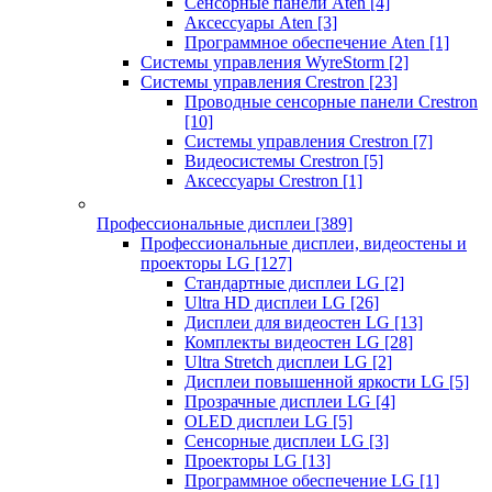
Сенсорные панели Aten
[4]
Аксессуары Aten
[3]
Программное обеспечение Aten
[1]
Системы управления WyreStorm
[2]
Системы управления Crestron
[23]
Проводные сенсорные панели Crestron
[10]
Системы управления Crestron
[7]
Видеосистемы Crestron
[5]
Аксессуары Crestron
[1]
Профессиональные дисплеи
[389]
Профессиональные дисплеи, видеостены и
проекторы LG
[127]
Стандартные дисплеи LG
[2]
Ultra HD дисплеи LG
[26]
Дисплеи для видеостен LG
[13]
Комплекты видеостен LG
[28]
Ultra Stretch дисплеи LG
[2]
Дисплеи повышенной яркости LG
[5]
Прозрачные дисплеи LG
[4]
OLED дисплеи LG
[5]
Сенсорные дисплеи LG
[3]
Проекторы LG
[13]
Программное обеспечение LG
[1]