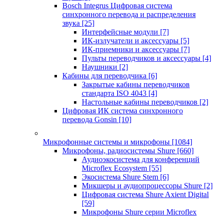
Bosch Integrus Цифровая система
синхронного перевода и распределения
звука
[25]
Интерфейсные модули
[7]
ИК-излучатели и аксессуары
[5]
ИК-приемники и аксессуары
[7]
Пульты переводчиков и аксессуары
[4]
Наушники
[2]
Кабины для переводчика
[6]
Закрытые кабины переводчиков
стандарта ISO 4043
[4]
Настольные кабины переводчиков
[2]
Цифровая ИК система синхронного
перевода Gonsin
[10]
Микрофонные системы и микрофоны
[1084]
Микрофоны, радиосистемы Shure
[660]
Аудиоэкосистема для конференций
Microflex Ecosystem
[55]
Экосистема Shure Stem
[6]
Микшеры и аудиопроцессоры Shure
[2]
Цифровая система Shure Axient Digital
[59]
Микрофоны Shure серии Microflex