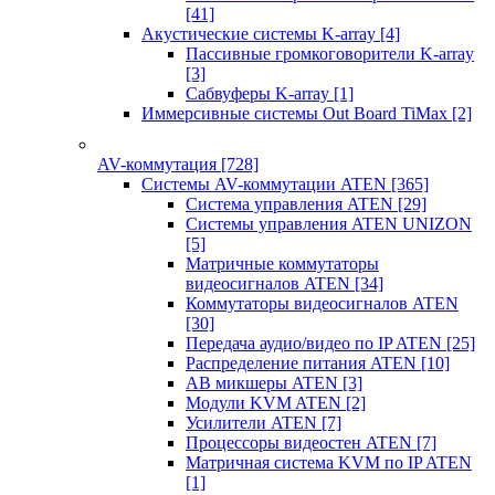
[41]
Акустические системы K-array
[4]
Пассивные громкоговорители K-array
[3]
Сабвуферы K-array
[1]
Иммерсивные системы Out Board TiMax
[2]
AV-коммутация
[728]
Системы AV-коммутации ATEN
[365]
Система управления ATEN
[29]
Системы управления ATEN UNIZON
[5]
Матричные коммутаторы
видеосигналов ATEN
[34]
Коммутаторы видеосигналов ATEN
[30]
Передача аудио/видео по IP ATEN
[25]
Распределение питания ATEN
[10]
АВ микшеры ATEN
[3]
Модули KVM ATEN
[2]
Усилители ATEN
[7]
Процессоры видеостен ATEN
[7]
Матричная система KVM по IP ATEN
[1]