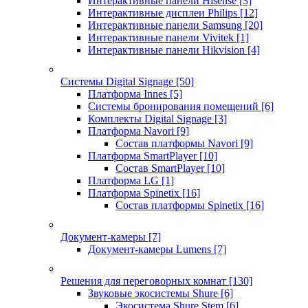
Интерактивные панели Hisense
[3]
Интерактивные дисплеи Philips
[12]
Интерактивные панели Samsung
[20]
Интерактивные панели Vivitek
[1]
Интерактивные панели Hikvision
[4]
Системы Digital Signage
[50]
Платформа Innes
[5]
Системы бронирования помещений
[6]
Комплекты Digital Signage
[3]
Платформа Navori
[9]
Состав платформы Navori
[9]
Платформа SmartPlayer
[10]
Состав SmartPlayer
[10]
Платформа LG
[1]
Платформа Spinetix
[16]
Состав платформы Spinetix
[16]
Документ-камеры
[7]
Документ-камеры Lumens
[7]
Решения для переговорных комнат
[130]
Звуковые экосистемы Shure
[6]
Экосистема Shure Stem
[6]