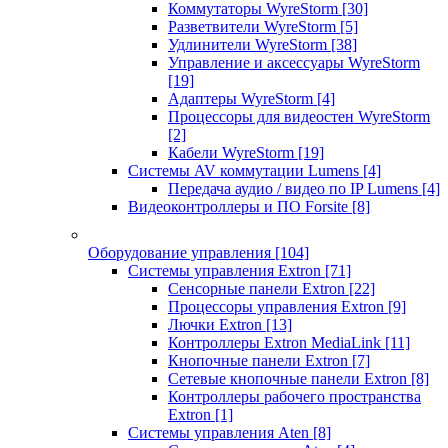
Коммутаторы WyreStorm
[30]
Разветвители WyreStorm
[5]
Удлинители WyreStorm
[38]
Управление и аксессуары WyreStorm
[19]
Адаптеры WyreStorm
[4]
Процессоры для видеостен WyreStorm
[2]
Кабели WyreStorm
[19]
Системы AV коммутации Lumens
[4]
Передача аудио / видео по IP Lumens
[4]
Видеоконтроллеры и ПО Forsite
[8]
Оборудование управления
[104]
Системы управления Extron
[71]
Сенсорные панели Extron
[22]
Процессоры управления Extron
[9]
Лючки Extron
[13]
Контроллеры Extron MediaLink
[11]
Кнопочные панели Extron
[7]
Сетевые кнопочные панели Extron
[8]
Контроллеры рабочего пространства
Extron
[1]
Системы управления Aten
[8]