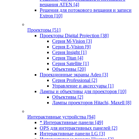
вещания ATEN
[4]
Решения для потокового вещания и записи
Extron
[10]
Проекторы
[51]
Проекторы Digital Projection
[38]
Серия M-Vision
[3]
Серия E-Vision
[9]
Серия Insight
[1]
Серия Titan
[4]
Серия Satellite
[1]
Объективы
[20]
Проекционные экраны Adeo
[3]
Серия Professional
[2]
Управление и аксессуары
[1]
Лампы и объективы для проекторов
[10]
Объективы
[2]
Лампы проекторов Hitachi, Maxell
[8]
Интерактивные устройства
[94]
* Интерактивные панели
[49]
OPS для интерактивных панелей
[2]
Интерактивные панели LG
[3]