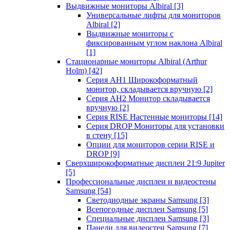
Выдвижные мониторы Albiral
[3]
Универсальные лифты для мониторов
Albiral
[2]
Выдвижные мониторы с
фиксированным углом наклона Albiral
[1]
Стационарные мониторы Albiral (Arthur
Holm)
[42]
Серия AH1 Широкоформатный
монитор, складывается вручную
[2]
Серия AH2 Монитор складывается
вручную
[2]
Серия RISE Настенные мониторы
[14]
Серия DROP Мониторы для установки
в стену
[15]
Опции для мониторов серии RISE и
DROP
[9]
Сверхширокоформатные дисплеи 21:9 Jupiter
[5]
Профессиональные дисплеи и видеостены
Samsung
[54]
Светодиодные экраны Samsung
[3]
Всепогодные дисплеи Samsung
[5]
Специальные дисплеи Samsung
[3]
Панели для видеостен Samsung
[7]