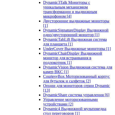
Dynamic3Talk Мониторы с
уникальным механизмом
трансформации и выдвижным
микрофоном
[4]
Двусторонние выдвижные мониторы
[1]
DynamicSignatureDisplay Выдвижной
одно/двусторонний монитор
[1]
DynamicTabLift Выдвижная система
для планшета
[1]
UnderCover Выдвижные мониторы
[1]
DynamicChairDisplay Выдвижной
монитор для встраивания в
подлокотник
[1]
DynamicVision Выдвижная система для
камер ВКС
[1]
CourtesyBox Моторизованный корпус
для бутылок и салфеток
[2]
Опции для мониторов серии Dynamic
[13]
DynamicShare система управления
[6]
Управление моторизованными
устройствами
[2]
Dynamic4 Выдвижной мультимедиа
стол переговоров
[1]