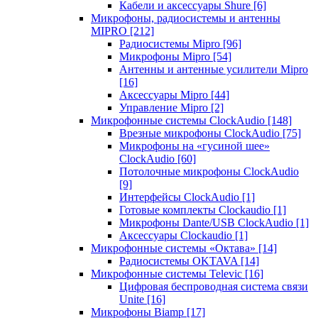
Кабели и аксессуары Shure
[6]
Микрофоны, радиосистемы и антенны
MIPRO
[212]
Радиосистемы Mipro
[96]
Микрофоны Mipro
[54]
Антенны и антенные усилители Mipro
[16]
Аксессуары Mipro
[44]
Управление Mipro
[2]
Микрофонные системы ClockAudio
[148]
Врезные микрофоны ClockAudio
[75]
Микрофоны на «гусиной шее»
ClockAudio
[60]
Потолочные микрофоны ClockAudio
[9]
Интерфейсы ClockAudio
[1]
Готовые комплекты Clockaudio
[1]
Микрофоны Dante/USB ClockAudio
[1]
Аксессуары Clockaudio
[1]
Микрофонные системы «Октава»
[14]
Радиосистемы OKTAVA
[14]
Микрофонные системы Televic
[16]
Цифровая беспроводная система связи
Unite
[16]
Микрофоны Biamp
[17]