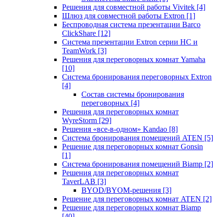
Решения для совместной работы Vivitek
[4]
Шлюз для совместной работы Extron
[1]
Беспроводная система презентации Barco
ClickShare
[12]
Система презентации Extron серии HC и
TeamWork
[3]
Решения для переговорных комнат Yamaha
[10]
Система бронирования переговорных Extron
[4]
Состав системы бронирования
переговорных
[4]
Решения для переговорных комнат
WyreStorm
[29]
Решения «все-в-одном» Kandao
[8]
Система бронирования помещений ATEN
[5]
Решение для переговорных комнат Gonsin
[1]
Система бронирования помещений Biamp
[2]
Решения для переговорных комнат
TaverLAB
[3]
BYOD/BYOM-решения
[3]
Решение для переговорных комнат ATEN
[2]
Решение для переговорных комнат Biamp
[40]