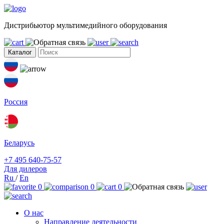
Дистрибьютор мультимедийного оборудования
Каталог
Россия
Беларусь
+7 495 640-75-57
Для дилеров
Ru
/
En
0
0
0
О нас
Направление деятельности