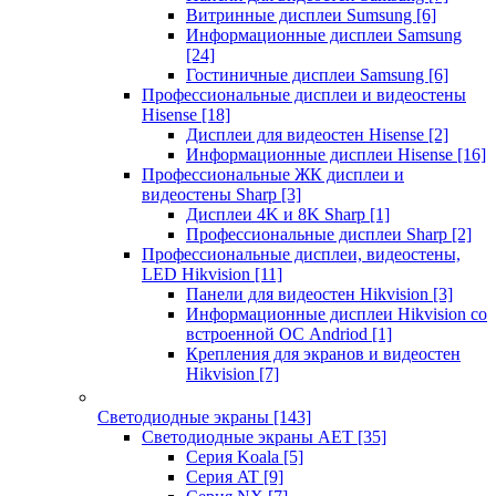
Витринные дисплеи Sumsung
[6]
Информационные дисплеи Samsung
[24]
Гостиничные дисплеи Samsung
[6]
Профессиональные дисплеи и видеостены
Hisense
[18]
Дисплеи для видеостен Hisense
[2]
Информационные дисплеи Hisense
[16]
Профессиональные ЖК дисплеи и
видеостены Sharp
[3]
Дисплеи 4K и 8K Sharp
[1]
Профессиональные дисплеи Sharp
[2]
Профессиональные дисплеи, видеостены,
LED Hikvision
[11]
Панели для видеостен Hikvision
[3]
Информационные дисплеи Hikvision со
встроенной ОС Andriod
[1]
Крепления для экранов и видеостен
Hikvision
[7]
Светодиодные экраны
[143]
Светодиодные экраны AET
[35]
Cерия Koala
[5]
Серия AT
[9]