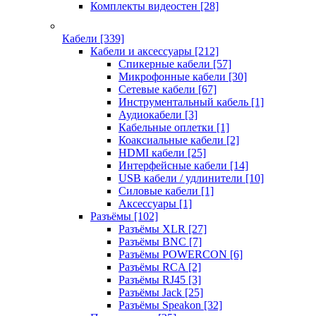
Комплекты видеостен
[28]
Кабели
[339]
Кабели и аксессуары
[212]
Спикерные кабели
[57]
Микрофонные кабели
[30]
Сетевые кабели
[67]
Инструментальный кабель
[1]
Аудиокабели
[3]
Кабельные оплетки
[1]
Коаксиальные кабели
[2]
HDMI кабели
[25]
Интерфейсные кабели
[14]
USB кабели / удлинители
[10]
Силовые кабели
[1]
Аксессуары
[1]
Разъёмы
[102]
Разъёмы XLR
[27]
Разъёмы BNC
[7]
Разъёмы POWERCON
[6]
Разъёмы RCA
[2]
Разъёмы RJ45
[3]
Разъёмы Jack
[25]
Разъёмы Speakon
[32]