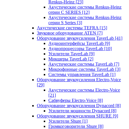
Renkus-Heinz
[23]
Акустические системы Renkus-Heinz
серии C SERIES
[12]
Акустические системы Renkus-Heinz
серии S Series
[3]
Акустические системы TEFRA
[15]
Звуковое оборудование ATEN
[7]
Оборудование звукоусиления TaverLab
[41]
Аудиоинтерфейсы TaverLab
[9]
Аудиопроцессоры TaverLab
[10]
Усилители TaverLab
[9]
Микшеры TaverLab
[2]
Акустические системы TaverLab
[7]
Микрофонные системы TaverLab
[3]
Системы управления TaverLab
[1]
Оборудование звукоусиления Electro-Voice
[29]
Акустические системы Electro-Voice
[21]
Сабвуферы Electro-Voice
[8]
Оборудование звукоусиления Dynacord
[8]
Усилители мощности Dynacord
[8]
Оборудование звукоусиления SHURE
[9]
Усилители Shure
[1]
Громкоговорители Shure
[8]