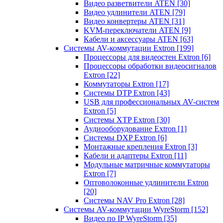
Видео разветвители ATEN
[30]
Видео удлинители ATEN
[79]
Видео конвертеры ATEN
[31]
KVM-переключатели ATEN
[9]
Кабели и аксессуары ATEN
[63]
Системы AV-коммутации Extron
[199]
Процессоры для видеостен Extron
[6]
Процессоры обработки видеосигналов
Extron
[22]
Коммутаторы Extron
[17]
Системы DTP Extron
[43]
USB для профессиональных AV-систем
Extron
[5]
Системы XTP Extron
[30]
Аудиооборудование Extron
[1]
Системы DXP Extron
[6]
Монтажные крепления Extron
[3]
Кабели и адаптеры Extron
[11]
Модульные матричные коммутаторы
Extron
[7]
Оптоволоконные удлинители Extron
[20]
Системы NAV Pro Extron
[28]
Системы AV-коммутации WyreStorm
[152]
Видео по IP WyreStorm
[35]