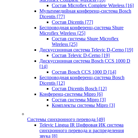
Состав Microflex Complete Wireless
[16]
Мультимедийная конференц-система Bosch
Dicentis
[77]
Состав Dicentis
[77]
Беспроводная конференц-система Shure
Microflex Wireless
[25]
Состав системы Shure Microflex
Wireless
[25]
Дискуссионная система Televic D-Cerno
[19]
Состав Televic D-Cerno
[19]
Дискуссионная система Bosch CCS 1000 D
[14]
Состав Bosch CCS 1000 D
[14]
Беспроводная конференц-система Bosch
Dicentis
[12]
Состав Dicentis Bosch
[12]
Конференц-системы Mipro
[6]
Состав системы Mipro
[3]
Комплекты системы Mipro
[3]
Системы синхронного перевода
[49]
Televic Lingua IR Цифровая ИК система
синхронного перевода и распределения
звука
[8]