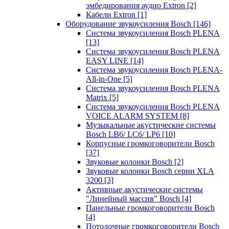
эмбедирования аудио Extron
[2]
Кабели Extron
[1]
Оборудование звукоусиления Bosch
[146]
Система звукоусиления Bosch PLENA
[13]
Система звукоусиления Bosch PLENA
EASY LINE
[14]
Система звукоусиления Bosch PLENA-
All-in-One
[5]
Система звукоусиления Bosch PLENA
Matrix
[5]
Система звукоусиления Bosch PLENA
VOICE ALARM SYSTEM
[8]
Музыкальные акустические системы
Bosch LB6/ LC6/ LP6
[10]
Корпусные громкоговорители Bosch
[37]
Звуковые колонки Bosch
[2]
Звуковые колонки Bosch серии XLA
3200
[3]
Активные акустические системы
"Линейный массив" Bosch
[4]
Панельные громкоговорители Bosch
[4]
Потолочные громкоговорители Bosch