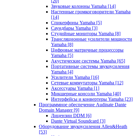
[20]
Звуковые колонны Yamaha
[14]
Настенные громкоговорители Yamaha
[14]
Спикерфоны Yamaha
[5]
Саундбары Yamaha
[3]
Студийные мониторы Yamaha
[8]
Трансляционные усилители мощности
Yamaha
[8]
Цифровые матричные процессоры
Yamaha
[5]
Акустические системы Yamaha
[65]
Портативные системы звукоусиления
Yamaha
[4]
Усилители Yamaha
[16]
Сетевые коммутаторы Yamaha
[12]
Аксессуары Yamaha
[1]
Микшерные консоли Yamaha
[40]
Интерфейсы и конвертеры Yamaha
[23]
Программное обеспечение Audinate Dante
Domain Manager
[9]
Лицензии DDM
[6]
Dante Virtual Soundcard
[3]
Оборудование звукоусиления Allen&Heath
[53]