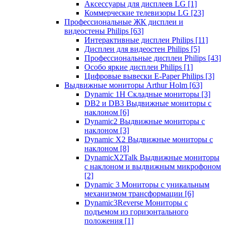
Аксессуары для дисплеев LG
[1]
Коммерческие телевизоры LG
[23]
Профессиональные ЖК дисплеи и
видеостены Philips
[63]
Интерактивные дисплеи Philips
[11]
Дисплеи для видеостен Philips
[5]
Профессиональные дисплеи Philips
[43]
Особо яркие дисплеи Philips
[1]
Цифровые вывески E-Paper Philips
[3]
Выдвижные мониторы Arthur Holm
[63]
Dynamic 1Н Складные мониторы
[3]
DB2 и DB3 Выдвижные мониторы с
наклоном
[6]
Dynamic2 Выдвижные мониторы с
наклоном
[3]
Dynamic X2 Выдвижные мониторы с
наклоном
[8]
DynamicX2Talk Выдвижные мониторы
с наклоном и выдвижным микрофоном
[2]
Dynamic 3 Мониторы с уникальным
механизмом трансформации
[6]
Dynamic3Reverse Мониторы с
подъемом из горизонтального
положения
[1]