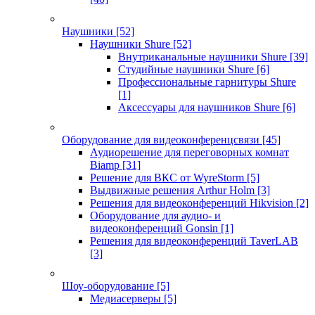
Наушники
[52]
Наушники Shure
[52]
Внутриканальные наушники Shure
[39]
Студийные наушники Shure
[6]
Профессиональные гарнитуры Shure
[1]
Аксессуары для наушников Shure
[6]
Оборудование для видеоконференцсвязи
[45]
Аудиорешение для переговорных комнат
Biamp
[31]
Решение для ВКС от WyreStorm
[5]
Выдвижные решения Arthur Holm
[3]
Решения для видеоконференций Hikvision
[2]
Оборудование для аудио- и
видеоконференций Gonsin
[1]
Решения для видеоконференций TaverLAB
[3]
Шоу-оборудование
[5]
Медиасерверы
[5]