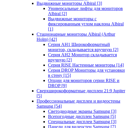
Выдвижные мониторы Albiral
[3]
Универсальные лифты для мониторов
Albiral
[2]
Выдвижные мониторы с
фиксированным углом наклона Albiral
[1]
Стационарные мониторы Albiral (Arthur
Holm)
[42]
Серия AH1 Широкоформатный
монитор, складывается вручную
[2]
Серия AH2 Монитор складывается
вручную
[2]
Серия RISE Настенные мониторы
[14]
Серия DROP Мониторы для установки
в стену
[15]
Опции для мониторов серии RISE и
DROP
[9]
Сверхширокоформатные дисплеи 21:9 Jupiter
[5]
Профессиональные дисплеи и видеостены
Samsung
[54]
Светодиодные экраны Samsung
[3]
Всепогодные дисплеи Samsung
[5]
Специальные дисплеи Samsung
[3]
Панели для видеостен Samsung
[7]