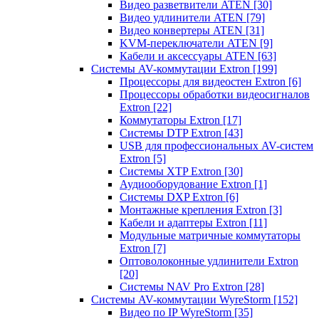
Видео разветвители ATEN
[30]
Видео удлинители ATEN
[79]
Видео конвертеры ATEN
[31]
KVM-переключатели ATEN
[9]
Кабели и аксессуары ATEN
[63]
Системы AV-коммутации Extron
[199]
Процессоры для видеостен Extron
[6]
Процессоры обработки видеосигналов
Extron
[22]
Коммутаторы Extron
[17]
Системы DTP Extron
[43]
USB для профессиональных AV-систем
Extron
[5]
Системы XTP Extron
[30]
Аудиооборудование Extron
[1]
Системы DXP Extron
[6]
Монтажные крепления Extron
[3]
Кабели и адаптеры Extron
[11]
Модульные матричные коммутаторы
Extron
[7]
Оптоволоконные удлинители Extron
[20]
Системы NAV Pro Extron
[28]
Системы AV-коммутации WyreStorm
[152]
Видео по IP WyreStorm
[35]