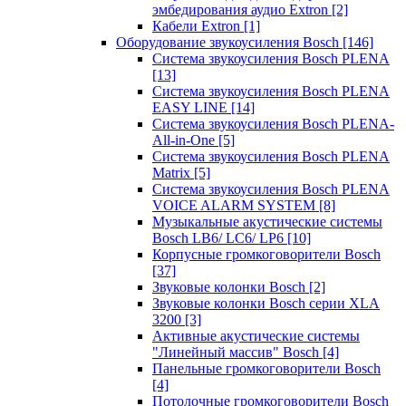
эмбедирования аудио Extron
[2]
Кабели Extron
[1]
Оборудование звукоусиления Bosch
[146]
Система звукоусиления Bosch PLENA
[13]
Система звукоусиления Bosch PLENA
EASY LINE
[14]
Система звукоусиления Bosch PLENA-
All-in-One
[5]
Система звукоусиления Bosch PLENA
Matrix
[5]
Система звукоусиления Bosch PLENA
VOICE ALARM SYSTEM
[8]
Музыкальные акустические системы
Bosch LB6/ LC6/ LP6
[10]
Корпусные громкоговорители Bosch
[37]
Звуковые колонки Bosch
[2]
Звуковые колонки Bosch серии XLA
3200
[3]
Активные акустические системы
"Линейный массив" Bosch
[4]
Панельные громкоговорители Bosch
[4]
Потолочные громкоговорители Bosch