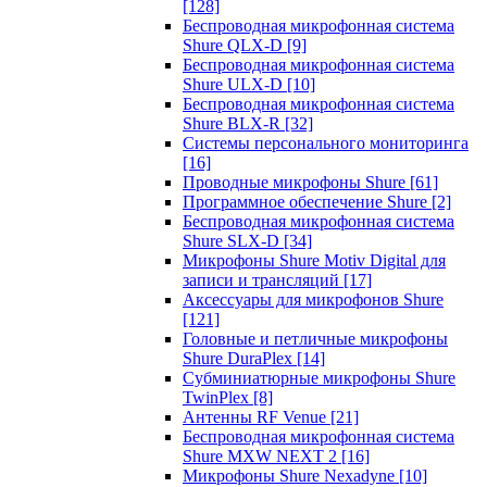
[128]
Беспроводная микрофонная система
Shure QLX-D
[9]
Беспроводная микрофонная система
Shure ULX-D
[10]
Беспроводная микрофонная система
Shure BLX-R
[32]
Системы персонального мониторинга
[16]
Проводные микрофоны Shure
[61]
Программное обеспечение Shure
[2]
Беспроводная микрофонная система
Shure SLX-D
[34]
Микрофоны Shure Motiv Digital для
записи и трансляций
[17]
Аксессуары для микрофонов Shure
[121]
Головные и петличные микрофоны
Shure DuraPlex
[14]
Субминиатюрные микрофоны Shure
TwinPlex
[8]
Антенны RF Venue
[21]
Беспроводная микрофонная система
Shure MXW NEXT 2
[16]
Микрофоны Shure Nexadyne
[10]