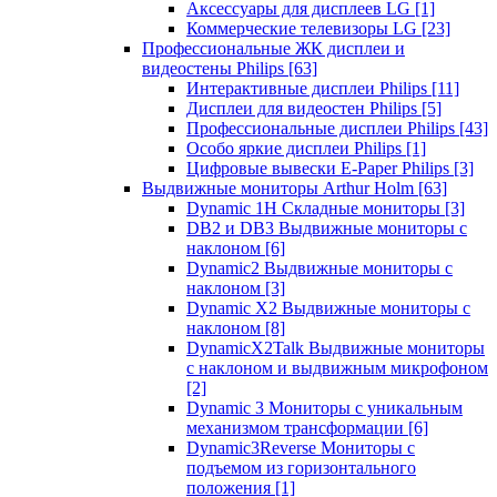
Аксессуары для дисплеев LG
[1]
Коммерческие телевизоры LG
[23]
Профессиональные ЖК дисплеи и
видеостены Philips
[63]
Интерактивные дисплеи Philips
[11]
Дисплеи для видеостен Philips
[5]
Профессиональные дисплеи Philips
[43]
Особо яркие дисплеи Philips
[1]
Цифровые вывески E-Paper Philips
[3]
Выдвижные мониторы Arthur Holm
[63]
Dynamic 1Н Складные мониторы
[3]
DB2 и DB3 Выдвижные мониторы с
наклоном
[6]
Dynamic2 Выдвижные мониторы с
наклоном
[3]
Dynamic X2 Выдвижные мониторы с
наклоном
[8]
DynamicX2Talk Выдвижные мониторы
с наклоном и выдвижным микрофоном
[2]
Dynamic 3 Мониторы с уникальным
механизмом трансформации
[6]
Dynamic3Reverse Мониторы с
подъемом из горизонтального
положения
[1]