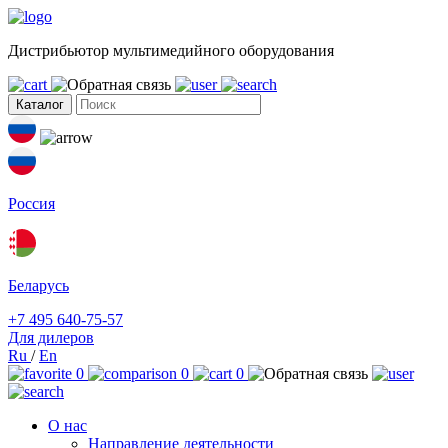
Дистрибьютор мультимедийного оборудования
Каталог
Россия
Беларусь
+7 495 640-75-57
Для дилеров
Ru
/
En
0
0
0
О нас
Направление деятельности