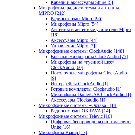
Кабели и аксессуары Shure
[5]
Микрофоны, радиосистемы и антенны
MIPRO
[212]
Радиосистемы Mipro
[96]
Микрофоны Mipro
[54]
Антенны и антенные усилители Mipro
[16]
Аксессуары Mipro
[44]
Управление Mipro
[2]
Микрофонные системы ClockAudio
[148]
Врезные микрофоны ClockAudio
[75]
Микрофоны на «гусиной шее»
ClockAudio
[60]
Потолочные микрофоны ClockAudio
[9]
Интерфейсы ClockAudio
[1]
Готовые комплекты Clockaudio
[1]
Микрофоны Dante/USB ClockAudio
[1]
Аксессуары Clockaudio
[1]
Микрофонные системы «Октава»
[14]
Радиосистемы OKTAVA
[14]
Микрофонные системы Televic
[16]
Цифровая беспроводная система связи
Unite
[16]
Микрофоны Biamp
[17]