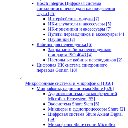
Bosch Integrus Цифровая система
синхронного перевода и распределения
звука
[25]
Интерфейсные модули
[7]
ИК-излучатели и аксессуары
[5]
ИК-приемники и аксессуары
[7]
Пульты переводчиков и аксессуары
[4]
Наушники
[2]
Кабины для переводчика
[6]
Закрытые кабины переводчиков
стандарта ISO 4043
[4]
Настольные кабины переводчиков
[2]
Цифровая ИК система синхронного
перевода Gonsin
[10]
Микрофонные системы и микрофоны
[1050]
Микрофоны, радиосистемы Shure
[626]
Аудиоэкосистема для конференций
Microflex Ecosystem
[55]
Экосистема Shure Stem
[6]
Микшеры и аудиопроцессоры Shure
[2]
Цифровая система Shure Axient Digital
[59]
Микрофоны Shure серии Microflex