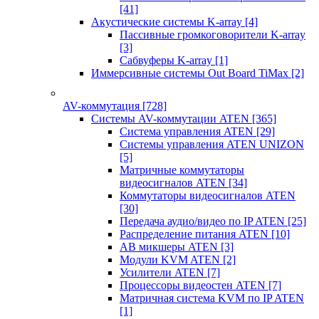
[41]
Акустические системы K-array
[4]
Пассивные громкоговорители K-array
[3]
Сабвуферы K-array
[1]
Иммерсивные системы Out Board TiMax
[2]
AV-коммутация
[728]
Системы AV-коммутации ATEN
[365]
Система управления ATEN
[29]
Системы управления ATEN UNIZON
[5]
Матричные коммутаторы
видеосигналов ATEN
[34]
Коммутаторы видеосигналов ATEN
[30]
Передача аудио/видео по IP ATEN
[25]
Распределение питания ATEN
[10]
АВ микшеры ATEN
[3]
Модули KVM ATEN
[2]
Усилители ATEN
[7]
Процессоры видеостен ATEN
[7]
Матричная система KVM по IP ATEN
[1]