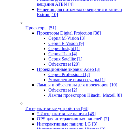
вещания ATEN
[4]
Решения для потокового вещания и записи
Extron
[10]
Проекторы
[51]
Проекторы Digital Projection
[38]
Серия M-Vision
[3]
Серия E-Vision
[9]
Серия Insight
[1]
Серия Titan
[4]
Серия Satellite
[1]
Объективы
[20]
Проекционные экраны Adeo
[3]
Серия Professional
[2]
Управление и аксессуары
[1]
Лампы и объективы для проекторов
[10]
Объективы
[2]
Лампы проекторов Hitachi, Maxell
[8]
Интерактивные устройства
[94]
* Интерактивные панели
[49]
OPS для интерактивных панелей
[2]
Интерактивные панели LG
[3]