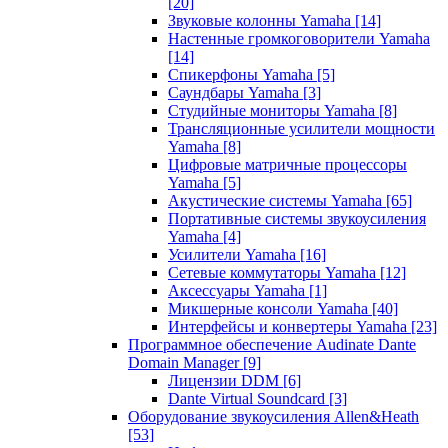
[20]
Звуковые колонны Yamaha
[14]
Настенные громкоговорители Yamaha
[14]
Спикерфоны Yamaha
[5]
Саундбары Yamaha
[3]
Студийные мониторы Yamaha
[8]
Трансляционные усилители мощности
Yamaha
[8]
Цифровые матричные процессоры
Yamaha
[5]
Акустические системы Yamaha
[65]
Портативные системы звукоусиления
Yamaha
[4]
Усилители Yamaha
[16]
Сетевые коммутаторы Yamaha
[12]
Аксессуары Yamaha
[1]
Микшерные консоли Yamaha
[40]
Интерфейсы и конвертеры Yamaha
[23]
Программное обеспечение Audinate Dante
Domain Manager
[9]
Лицензии DDM
[6]
Dante Virtual Soundcard
[3]
Оборудование звукоусиления Allen&Heath
[53]