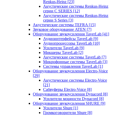
Renkus-Heinz
[23]
Акустические системы Renkus-Heinz
серии C SERIES
[12]
Акустические системы Renkus-Heinz
серии S Series
[3]
Акустические системы TEFRA
[15]
Звуковое оборудование ATEN
[7]
Оборудование звукоусиления TaverLab
[41]
Аудиоинтерфейсы TaverLab
[9]
Аудиопроцессоры TaverLab
[10]
Усилители TaverLab
[9]
Микшеры TaverLab
[2]
Акустические системы TaverLab
[7]
Микрофонные системы TaverLab
[3]
Системы управления TaverLab
[1]
Оборудование звукоусиления Electro-Voice
[29]
Акустические системы Electro-Voice
[21]
Сабвуферы Electro-Voice
[8]
Оборудование звукоусиления Dynacord
[8]
Усилители мощности Dynacord
[8]
Оборудование звукоусиления SHURE
[9]
Усилители Shure
[1]
Громкоговорители Shure
[8]