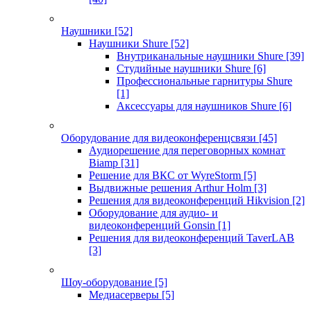
Наушники
[52]
Наушники Shure
[52]
Внутриканальные наушники Shure
[39]
Студийные наушники Shure
[6]
Профессиональные гарнитуры Shure
[1]
Аксессуары для наушников Shure
[6]
Оборудование для видеоконференцсвязи
[45]
Аудиорешение для переговорных комнат
Biamp
[31]
Решение для ВКС от WyreStorm
[5]
Выдвижные решения Arthur Holm
[3]
Решения для видеоконференций Hikvision
[2]
Оборудование для аудио- и
видеоконференций Gonsin
[1]
Решения для видеоконференций TaverLAB
[3]
Шоу-оборудование
[5]
Медиасерверы
[5]