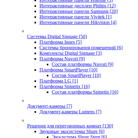
Интерактивные панели Hisense
[3]
Интерактивные дисплеи Philips
[12]
Интерактивные панели Samsung
[20]
Интерактивные панели Vivitek
[1]
Интерактивные панели Hikvision
[4]
Системы Digital Signage
[50]
Платформа Innes
[5]
Системы бронирования помещений
[6]
Комплекты Digital Signage
[3]
Платформа Navori
[9]
Состав платформы Navori
[9]
Платформа SmartPlayer
[10]
Состав SmartPlayer
[10]
Платформа LG
[1]
Платформа Spinetix
[16]
Состав платформы Spinetix
[16]
Документ-камеры
[7]
Документ-камеры Lumens
[7]
Решения для переговорных комнат
[130]
Звуковые экосистемы Shure
[6]
Экосистема Shure Stem
[6]