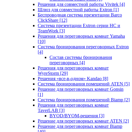
Решения для совместной работы Vivitek
[4]
Шлюз для совместной работы Extron
[1]
Беспроводная система презентации Barco
ClickShare
[12]
Система презентации Extron серии HC и
TeamWork
[3]
Решения для переговорных комнат Yamaha
[10]
Система бронирования переговорных Extron
[4]
Состав системы бронирования
переговорных
[4]
Решения для переговорных комнат
WyreStorm
[29]
Решения «все-в-одном» Kandao
[8]
Система бронирования помещений ATEN
[5]
Решение для переговорных комнат Gonsin
[1]
Система бронирования помещений Biamp
[2]
Решения для переговорных комнат
TaverLAB
[3]
BYOD/BYOM-решения
[3]
Решение для переговорных комнат ATEN
[2]
Решение для переговорных комнат Biamp
[40]