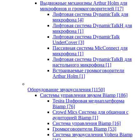
Выдвижные механизмы Arthur Holm для
микрофонов и громкоговорителей
[17]
Лифтовая система DynamicTalk для
микрофона
[4]
Лифтовая система DynamicTalkH для
микрофона
[1]
Лифтовая система DynamicTalk
UnderCover
[3]
Пассивная система MicConnect для
микрофона
[1]
Лифтовая система DynamicTalkB для
настольного микрофона
[1]
Встраиваемые громкоговорители
Arthur Holm
[1]
Оборудование звукоусиления
[1150]
Системы управления звуком Biamp
[186]
Tesira Цифровая медиаплатформа
Biamp
[76]
Crowd Mics Система для общения с
аудиторией Biamp
[1]
Система управления Biamp
[16]
Громкоговорители Biamp
[53]
Система звукоусиления Voltera Biamp