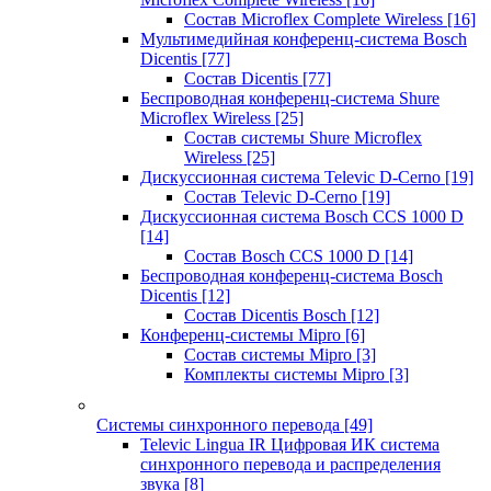
Состав Microflex Complete Wireless
[16]
Мультимедийная конференц-система Bosch
Dicentis
[77]
Состав Dicentis
[77]
Беспроводная конференц-система Shure
Microflex Wireless
[25]
Состав системы Shure Microflex
Wireless
[25]
Дискуссионная система Televic D-Cerno
[19]
Состав Televic D-Cerno
[19]
Дискуссионная система Bosch CCS 1000 D
[14]
Состав Bosch CCS 1000 D
[14]
Беспроводная конференц-система Bosch
Dicentis
[12]
Состав Dicentis Bosch
[12]
Конференц-системы Mipro
[6]
Состав системы Mipro
[3]
Комплекты системы Mipro
[3]
Системы синхронного перевода
[49]
Televic Lingua IR Цифровая ИК система
синхронного перевода и распределения
звука
[8]