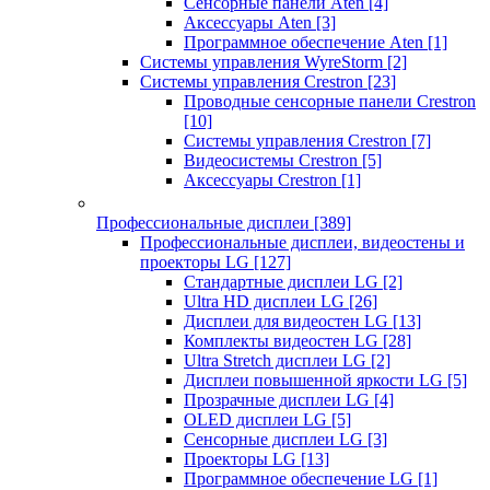
Сенсорные панели Aten
[4]
Аксессуары Aten
[3]
Программное обеспечение Aten
[1]
Системы управления WyreStorm
[2]
Системы управления Crestron
[23]
Проводные сенсорные панели Crestron
[10]
Системы управления Crestron
[7]
Видеосистемы Crestron
[5]
Аксессуары Crestron
[1]
Профессиональные дисплеи
[389]
Профессиональные дисплеи, видеостены и
проекторы LG
[127]
Стандартные дисплеи LG
[2]
Ultra HD дисплеи LG
[26]
Дисплеи для видеостен LG
[13]
Комплекты видеостен LG
[28]
Ultra Stretch дисплеи LG
[2]
Дисплеи повышенной яркости LG
[5]
Прозрачные дисплеи LG
[4]
OLED дисплеи LG
[5]
Сенсорные дисплеи LG
[3]
Проекторы LG
[13]
Программное обеспечение LG
[1]