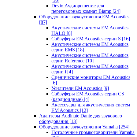
[16]
Devio Аудиорешение для
переговорных комнат Biamp
[24]
Оборудование звукоусиления EM Acoustics
[87]
Акустические системы EM Acoustics
HALO
[8]
Сабвуферы EM Acoustics серии S
[16]
Акустические системы EM Acoustics
серии EMS
[18]
Акустические системы EM Acoustics
серии Reference
[10]
Акустические системы EM Acoustics
серии i
[4]
Сценические мониторы EM Acoustics
[6]
Усилители EM Acoustics
[9]
Сабвуферы EM Acoustics серии CS
(кардиоидные)
[4]
Аксессуары для акустических систем
EM Acoustics
[12]
Адаптеры Audinate Dante для звукового
оборудования
[13]
Оборудование звукоусиления Yamaha
[254]
Потолочные громкоговорители Yamaha