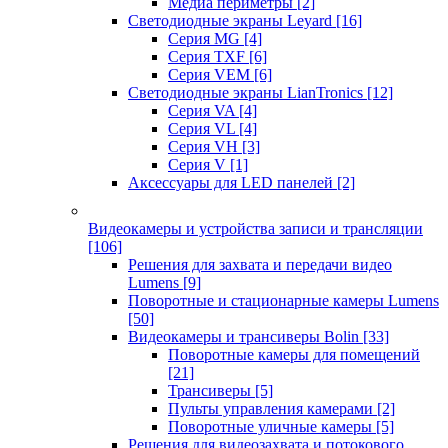
Медиа периметры
[2]
Светодиодные экраны Leyard
[16]
Серия MG
[4]
Серия TXF
[6]
Серия VEM
[6]
Светодиодные экраны LianTronics
[12]
Серия VA
[4]
Серия VL
[4]
Серия VH
[3]
Серия V
[1]
Аксессуары для LED панелей
[2]
Видеокамеры и устройства записи и трансляции
[106]
Решения для захвата и передачи видео
Lumens
[9]
Поворотные и стационарные камеры Lumens
[50]
Видеокамеры и трансиверы Bolin
[33]
Поворотные камеры для помещений
[21]
Трансиверы
[5]
Пульты управления камерами
[2]
Поворотные уличные камеры
[5]
Решения для видеозахвата и потокового