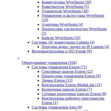
Коммутаторы WyreStorm
[30]
Разветвители WyreStorm
[5]
Удлинители WyreStorm
[38]
Управление и аксессуары WyreStorm
[19]
Адаптеры WyreStorm
[4]
Процессоры для видеостен WyreStorm
[2]
Кабели WyreStorm
[19]
Системы AV коммутации Lumens
[4]
Передача аудио / видео по IP Lumens
[4]
Видеоконтроллеры и ПО Forsite
[8]
Оборудование управления
[104]
Системы управления Extron
[71]
Сенсорные панели Extron
[22]
Процессоры управления Extron
[9]
Лючки Extron
[13]
Контроллеры Extron MediaLink
[11]
Кнопочные панели Extron
[7]
Сетевые кнопочные панели Extron
[8]
Контроллеры рабочего пространства
Extron
[1]
Системы управления Aten
[8]