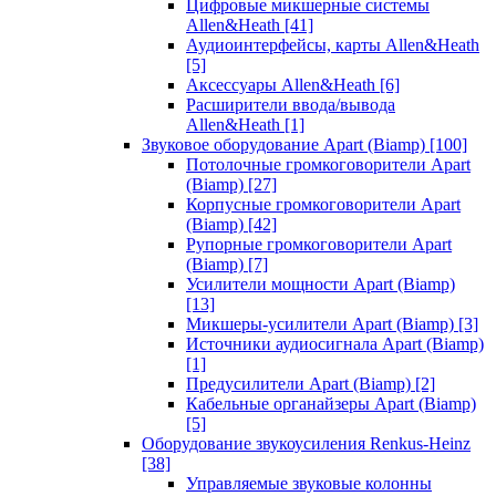
Цифровые микшерные системы
Allen&Heath
[41]
Аудиоинтерфейсы, карты Allen&Heath
[5]
Аксессуары Allen&Heath
[6]
Расширители ввода/вывода
Allen&Heath
[1]
Звуковое оборудование Apart (Biamp)
[100]
Потолочные громкоговорители Apart
(Biamp)
[27]
Корпусные громкоговорители Apart
(Biamp)
[42]
Рупорные громкоговорители Apart
(Biamp)
[7]
Усилители мощности Apart (Biamp)
[13]
Микшеры-усилители Apart (Biamp)
[3]
Источники аудиосигнала Apart (Biamp)
[1]
Предусилители Apart (Biamp)
[2]
Кабельные органайзеры Apart (Biamp)
[5]
Оборудование звукоусиления Renkus-Heinz
[38]
Управляемые звуковые колонны