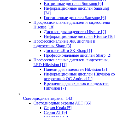
Витринные дисплеи Sumsung
[6]
Информационные дисплеи Samsung
[24]
Гостиничные дисплеи Samsung
[6]
Профессиональные дисплеи и видеостены
Hisense
[18]
Дисплеи для видеостен Hisense
[2]
Информационные дисплеи Hisense
[16]
Профессиональные ЖК дисплеи и
видеостены Sharp
[3]
Дисплеи 4K и 8K Sharp
[1]
Профессиональные дисплеи Sharp
[2]
Профессиональные дисплеи, видеостены,
LED Hikvision
[11]
Панели для видеостен Hikvision
[3]
Информационные дисплеи Hikvision со
встроенной ОС Andriod
[1]
Крепления для экранов и видеостен
Hikvision
[7]
Светодиодные экраны
[143]
Светодиодные экраны AET
[35]
Cерия Koala
[5]
Серия AT
[9]