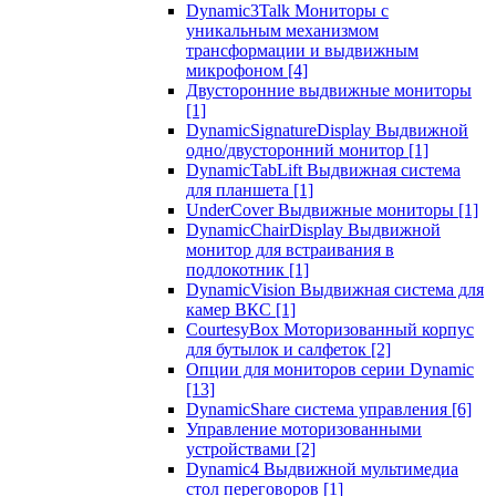
Dynamic3Talk Мониторы с
уникальным механизмом
трансформации и выдвижным
микрофоном
[4]
Двусторонние выдвижные мониторы
[1]
DynamicSignatureDisplay Выдвижной
одно/двусторонний монитор
[1]
DynamicTabLift Выдвижная система
для планшета
[1]
UnderCover Выдвижные мониторы
[1]
DynamicChairDisplay Выдвижной
монитор для встраивания в
подлокотник
[1]
DynamicVision Выдвижная система для
камер ВКС
[1]
CourtesyBox Моторизованный корпус
для бутылок и салфеток
[2]
Опции для мониторов серии Dynamic
[13]
DynamicShare система управления
[6]
Управление моторизованными
устройствами
[2]
Dynamic4 Выдвижной мультимедиа
стол переговоров
[1]