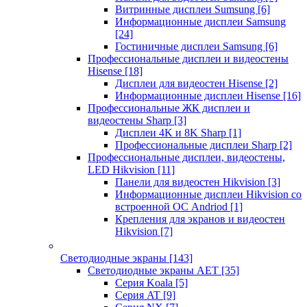
Витринные дисплеи Sumsung
[6]
Информационные дисплеи Samsung
[24]
Гостиничные дисплеи Samsung
[6]
Профессиональные дисплеи и видеостены
Hisense
[18]
Дисплеи для видеостен Hisense
[2]
Информационные дисплеи Hisense
[16]
Профессиональные ЖК дисплеи и
видеостены Sharp
[3]
Дисплеи 4K и 8K Sharp
[1]
Профессиональные дисплеи Sharp
[2]
Профессиональные дисплеи, видеостены,
LED Hikvision
[11]
Панели для видеостен Hikvision
[3]
Информационные дисплеи Hikvision со
встроенной ОС Andriod
[1]
Крепления для экранов и видеостен
Hikvision
[7]
Светодиодные экраны
[143]
Светодиодные экраны AET
[35]
Cерия Koala
[5]
Серия AT
[9]