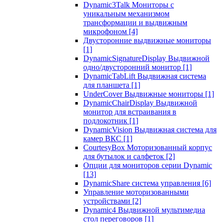
Dynamic3Talk Мониторы с
уникальным механизмом
трансформации и выдвижным
микрофоном
[4]
Двусторонние выдвижные мониторы
[1]
DynamicSignatureDisplay Выдвижной
одно/двусторонний монитор
[1]
DynamicTabLift Выдвижная система
для планшета
[1]
UnderCover Выдвижные мониторы
[1]
DynamicChairDisplay Выдвижной
монитор для встраивания в
подлокотник
[1]
DynamicVision Выдвижная система для
камер ВКС
[1]
CourtesyBox Моторизованный корпус
для бутылок и салфеток
[2]
Опции для мониторов серии Dynamic
[13]
DynamicShare система управления
[6]
Управление моторизованными
устройствами
[2]
Dynamic4 Выдвижной мультимедиа
стол переговоров
[1]