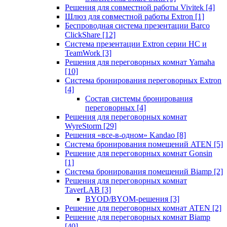
Решения для совместной работы Vivitek
[4]
Шлюз для совместной работы Extron
[1]
Беспроводная система презентации Barco
ClickShare
[12]
Система презентации Extron серии HC и
TeamWork
[3]
Решения для переговорных комнат Yamaha
[10]
Система бронирования переговорных Extron
[4]
Состав системы бронирования
переговорных
[4]
Решения для переговорных комнат
WyreStorm
[29]
Решения «все-в-одном» Kandao
[8]
Система бронирования помещений ATEN
[5]
Решение для переговорных комнат Gonsin
[1]
Система бронирования помещений Biamp
[2]
Решения для переговорных комнат
TaverLAB
[3]
BYOD/BYOM-решения
[3]
Решение для переговорных комнат ATEN
[2]
Решение для переговорных комнат Biamp
[40]