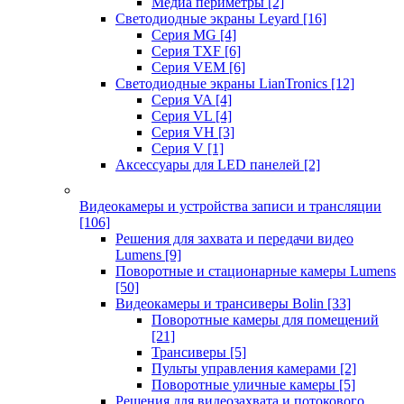
Медиа периметры
[2]
Светодиодные экраны Leyard
[16]
Серия MG
[4]
Серия TXF
[6]
Серия VEM
[6]
Светодиодные экраны LianTronics
[12]
Серия VA
[4]
Серия VL
[4]
Серия VH
[3]
Серия V
[1]
Аксессуары для LED панелей
[2]
Видеокамеры и устройства записи и трансляции
[106]
Решения для захвата и передачи видео
Lumens
[9]
Поворотные и стационарные камеры Lumens
[50]
Видеокамеры и трансиверы Bolin
[33]
Поворотные камеры для помещений
[21]
Трансиверы
[5]
Пульты управления камерами
[2]
Поворотные уличные камеры
[5]
Решения для видеозахвата и потокового