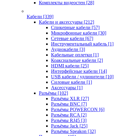
Комплекты видеостен
[28]
Кабели
[339]
Кабели и аксессуары
[212]
Спикерные кабели
[57]
Микрофонные кабели
[30]
Сетевые кабели
[67]
Инструментальный кабель
[1]
Аудиокабели
[3]
Кабельные оплетки
[1]
Коаксиальные кабели
[2]
HDMI кабели
[25]
Интерфейсные кабели
[14]
USB кабели / удлинители
[10]
Силовые кабели
[1]
Аксессуары
[1]
Разъёмы
[102]
Разъёмы XLR
[27]
Разъёмы BNC
[7]
Разъёмы POWERCON
[6]
Разъёмы RCA
[2]
Разъёмы RJ45
[3]
Разъёмы Jack
[25]
Разъёмы Speakon
[32]