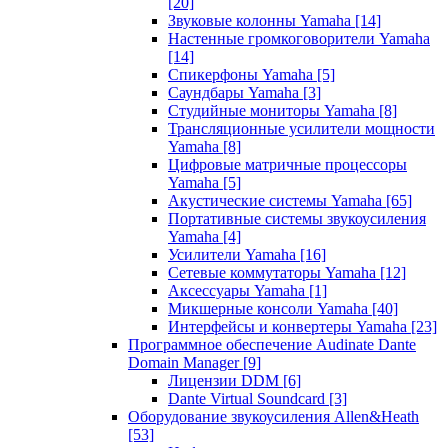
[20]
Звуковые колонны Yamaha
[14]
Настенные громкоговорители Yamaha
[14]
Спикерфоны Yamaha
[5]
Саундбары Yamaha
[3]
Студийные мониторы Yamaha
[8]
Трансляционные усилители мощности
Yamaha
[8]
Цифровые матричные процессоры
Yamaha
[5]
Акустические системы Yamaha
[65]
Портативные системы звукоусиления
Yamaha
[4]
Усилители Yamaha
[16]
Сетевые коммутаторы Yamaha
[12]
Аксессуары Yamaha
[1]
Микшерные консоли Yamaha
[40]
Интерфейсы и конвертеры Yamaha
[23]
Программное обеспечение Audinate Dante
Domain Manager
[9]
Лицензии DDM
[6]
Dante Virtual Soundcard
[3]
Оборудование звукоусиления Allen&Heath
[53]