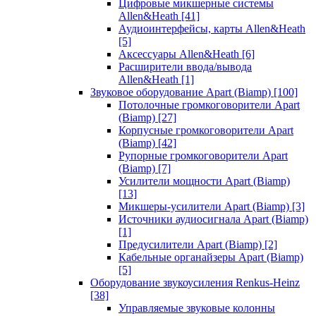
Цифровые микшерные системы
Allen&Heath
[41]
Аудиоинтерфейсы, карты Allen&Heath
[5]
Аксессуары Allen&Heath
[6]
Расширители ввода/вывода
Allen&Heath
[1]
Звуковое оборудование Apart (Biamp)
[100]
Потолочные громкоговорители Apart
(Biamp)
[27]
Корпусные громкоговорители Apart
(Biamp)
[42]
Рупорные громкоговорители Apart
(Biamp)
[7]
Усилители мощности Apart (Biamp)
[13]
Микшеры-усилители Apart (Biamp)
[3]
Источники аудиосигнала Apart (Biamp)
[1]
Предусилители Apart (Biamp)
[2]
Кабельные органайзеры Apart (Biamp)
[5]
Оборудование звукоусиления Renkus-Heinz
[38]
Управляемые звуковые колонны