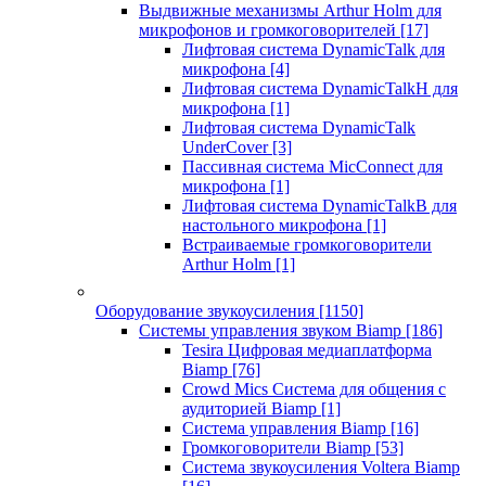
Выдвижные механизмы Arthur Holm для
микрофонов и громкоговорителей
[17]
Лифтовая система DynamicTalk для
микрофона
[4]
Лифтовая система DynamicTalkH для
микрофона
[1]
Лифтовая система DynamicTalk
UnderCover
[3]
Пассивная система MicConnect для
микрофона
[1]
Лифтовая система DynamicTalkB для
настольного микрофона
[1]
Встраиваемые громкоговорители
Arthur Holm
[1]
Оборудование звукоусиления
[1150]
Системы управления звуком Biamp
[186]
Tesira Цифровая медиаплатформа
Biamp
[76]
Crowd Mics Система для общения с
аудиторией Biamp
[1]
Система управления Biamp
[16]
Громкоговорители Biamp
[53]
Система звукоусиления Voltera Biamp