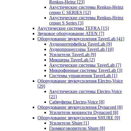
Renkus-Heinz
[23]
Акустические системы Renkus-Heinz
серии C SERIES
[12]
Акустические системы Renkus-Heinz
серии S Series
[3]
Акустические системы TEFRA
[15]
Звуковое оборудование ATEN
[7]
Оборудование звукоусиления TaverLab
[41]
Аудиоинтерфейсы TaverLab
[9]
Аудиопроцессоры TaverLab
[10]
Усилители TaverLab
[9]
Микшеры TaverLab
[2]
Акустические системы TaverLab
[7]
Микрофонные системы TaverLab
[3]
Системы управления TaverLab
[1]
Оборудование звукоусиления Electro-Voice
[29]
Акустические системы Electro-Voice
[21]
Сабвуферы Electro-Voice
[8]
Оборудование звукоусиления Dynacord
[8]
Усилители мощности Dynacord
[8]
Оборудование звукоусиления SHURE
[9]
Усилители Shure
[1]
Громкоговорители Shure
[8]