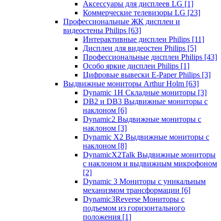
Аксессуары для дисплеев LG
[1]
Коммерческие телевизоры LG
[23]
Профессиональные ЖК дисплеи и
видеостены Philips
[63]
Интерактивные дисплеи Philips
[11]
Дисплеи для видеостен Philips
[5]
Профессиональные дисплеи Philips
[43]
Особо яркие дисплеи Philips
[1]
Цифровые вывески E-Paper Philips
[3]
Выдвижные мониторы Arthur Holm
[63]
Dynamic 1Н Складные мониторы
[3]
DB2 и DB3 Выдвижные мониторы с
наклоном
[6]
Dynamic2 Выдвижные мониторы с
наклоном
[3]
Dynamic X2 Выдвижные мониторы с
наклоном
[8]
DynamicX2Talk Выдвижные мониторы
с наклоном и выдвижным микрофоном
[2]
Dynamic 3 Мониторы с уникальным
механизмом трансформации
[6]
Dynamic3Reverse Мониторы с
подъемом из горизонтального
положения
[1]