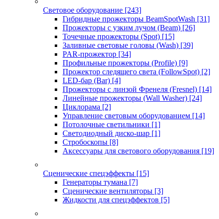
Световое оборудование
[243]
Гибридные прожекторы BeamSpotWash
[31]
Прожекторы с узким лучом (Beam)
[26]
Точечные прожекторы (Spot)
[15]
Заливные световые головы (Wash)
[39]
PAR-прожектор
[34]
Профильные прожекторы (Profile)
[9]
Прожектор следящего света (FollowSpot)
[2]
LED-бар (Bar)
[4]
Прожекторы с линзой Френеля (Fresnel)
[14]
Линейные прожекторы (Wall Washer)
[24]
Циклорама
[2]
Управление световым оборудованием
[14]
Потолочные светильники
[1]
Светодиодный диско-шар
[1]
Стробоскопы
[8]
Аксессуары для светового оборудования
[19]
Сценические спецэффекты
[15]
Генераторы тумана
[7]
Сценические вентиляторы
[3]
Жидкости для спецэффектов
[5]