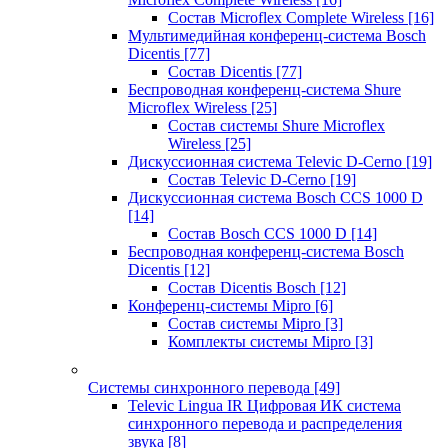
Состав Microflex Complete Wireless
[16]
Мультимедийная конференц-система Bosch
Dicentis
[77]
Состав Dicentis
[77]
Беспроводная конференц-система Shure
Microflex Wireless
[25]
Состав системы Shure Microflex
Wireless
[25]
Дискуссионная система Televic D-Cerno
[19]
Состав Televic D-Cerno
[19]
Дискуссионная система Bosch CCS 1000 D
[14]
Состав Bosch CCS 1000 D
[14]
Беспроводная конференц-система Bosch
Dicentis
[12]
Состав Dicentis Bosch
[12]
Конференц-системы Mipro
[6]
Состав системы Mipro
[3]
Комплекты системы Mipro
[3]
Системы синхронного перевода
[49]
Televic Lingua IR Цифровая ИК система
синхронного перевода и распределения
звука
[8]