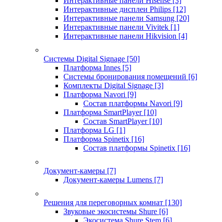
Интерактивные панели Hisense
[3]
Интерактивные дисплеи Philips
[12]
Интерактивные панели Samsung
[20]
Интерактивные панели Vivitek
[1]
Интерактивные панели Hikvision
[4]
Системы Digital Signage
[50]
Платформа Innes
[5]
Системы бронирования помещений
[6]
Комплекты Digital Signage
[3]
Платформа Navori
[9]
Состав платформы Navori
[9]
Платформа SmartPlayer
[10]
Состав SmartPlayer
[10]
Платформа LG
[1]
Платформа Spinetix
[16]
Состав платформы Spinetix
[16]
Документ-камеры
[7]
Документ-камеры Lumens
[7]
Решения для переговорных комнат
[130]
Звуковые экосистемы Shure
[6]
Экосистема Shure Stem
[6]