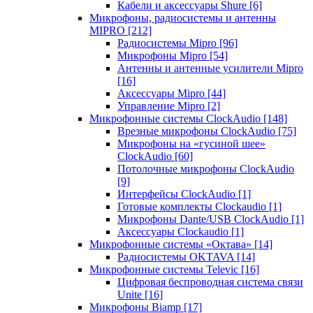
Кабели и аксессуары Shure
[6]
Микрофоны, радиосистемы и антенны
MIPRO
[212]
Радиосистемы Mipro
[96]
Микрофоны Mipro
[54]
Антенны и антенные усилители Mipro
[16]
Аксессуары Mipro
[44]
Управление Mipro
[2]
Микрофонные системы ClockAudio
[148]
Врезные микрофоны ClockAudio
[75]
Микрофоны на «гусиной шее»
ClockAudio
[60]
Потолочные микрофоны ClockAudio
[9]
Интерфейсы ClockAudio
[1]
Готовые комплекты Clockaudio
[1]
Микрофоны Dante/USB ClockAudio
[1]
Аксессуары Clockaudio
[1]
Микрофонные системы «Октава»
[14]
Радиосистемы OKTAVA
[14]
Микрофонные системы Televic
[16]
Цифровая беспроводная система связи
Unite
[16]
Микрофоны Biamp
[17]