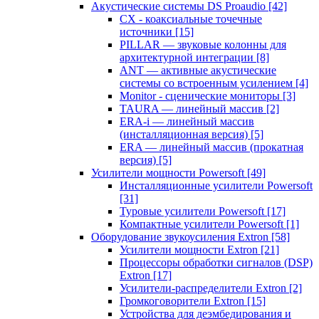
Акустические системы DS Proaudio
[42]
CX - коаксиальные точечные
источники
[15]
PILLAR — звуковые колонны для
архитектурной интеграции
[8]
ANT — активные акустические
системы со встроенным усилением
[4]
Monitor - сценические мониторы
[3]
TAURA — линейный массив
[2]
ERA-i — линейный массив
(инсталляционная версия)
[5]
ERA — линейный массив (прокатная
версия)
[5]
Усилители мощности Powersoft
[49]
Инсталляционные усилители Powersoft
[31]
Туровые усилители Powersoft
[17]
Компактные усилители Powersoft
[1]
Оборудование звукоусиления Extron
[58]
Усилители мощности Extron
[21]
Процессоры обработки сигналов (DSP)
Extron
[17]
Усилители-распределители Extron
[2]
Громкоговорители Extron
[15]
Устройства для деэмбедирования и