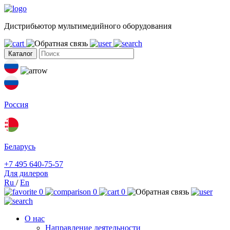
Дистрибьютор мультимедийного оборудования
Каталог
Россия
Беларусь
+7 495 640-75-57
Для дилеров
Ru
/
En
0
0
0
О нас
Направление деятельности