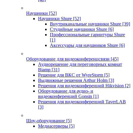
Наушники
[52]
Наушники Shure
[52]
Внутриканальные наушники Shure
[39]
Студийные наушники Shure
[6]
Профессиональные гарнитуры Shure
[1]
Аксессуары для наушников Shure
[6]
Оборудование для видеоконференцсвязи
[45]
Аудиорешение для переговорных комнат
Biamp
[31]
Решение для ВКС от WyreStorm
[5]
Выдвижные решения Arthur Holm
[3]
Решения для видеоконференций Hikvision
[2]
Оборудование для аудио- и
видеоконференций Gonsin
[1]
Решения для видеоконференций TaverLAB
[3]
Шоу-оборудование
[5]
Медиасерверы
[5]