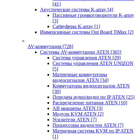
[41]
Акустические системы K-array
[4]
Пассивные громкоговорители K-array
[3]
Сабвуферы K-array
[1]
Иммерсивные системы Out Board TiMax
[2]
AV-коммутация
[728]
Системы AV-коммутации ATEN
[365]
Система управления ATEN
[29]
Системы управления ATEN UNIZON
[5]
Матричные коммутаторы
видеосигналов ATEN
[34]
Коммутаторы видеосигналов ATEN
[30]
Передача аудио/видео по IP ATEN
[25]
Распределение питания ATEN
[10]
АВ микшеры ATEN
[3]
Модули KVM ATEN
[2]
Усилители ATEN
[7]
Процессоры видеостен ATEN
[7]
Матричная система KVM по IP ATEN
[1]