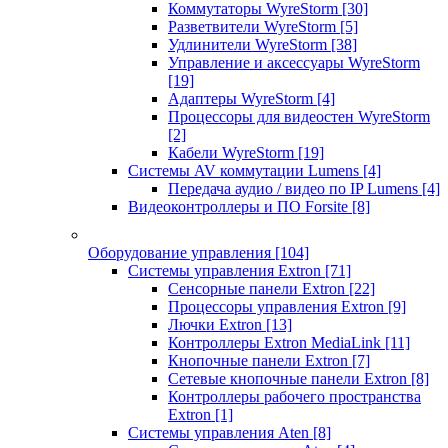
Коммутаторы WyreStorm
[30]
Разветвители WyreStorm
[5]
Удлинители WyreStorm
[38]
Управление и аксессуары WyreStorm
[19]
Адаптеры WyreStorm
[4]
Процессоры для видеостен WyreStorm
[2]
Кабели WyreStorm
[19]
Системы AV коммутации Lumens
[4]
Передача аудио / видео по IP Lumens
[4]
Видеоконтроллеры и ПО Forsite
[8]
Оборудование управления
[104]
Системы управления Extron
[71]
Сенсорные панели Extron
[22]
Процессоры управления Extron
[9]
Лючки Extron
[13]
Контроллеры Extron MediaLink
[11]
Кнопочные панели Extron
[7]
Сетевые кнопочные панели Extron
[8]
Контроллеры рабочего пространства
Extron
[1]
Системы управления Aten
[8]