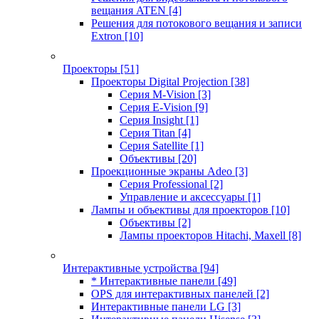
вещания ATEN
[4]
Решения для потокового вещания и записи
Extron
[10]
Проекторы
[51]
Проекторы Digital Projection
[38]
Серия M-Vision
[3]
Серия E-Vision
[9]
Серия Insight
[1]
Серия Titan
[4]
Серия Satellite
[1]
Объективы
[20]
Проекционные экраны Adeo
[3]
Серия Professional
[2]
Управление и аксессуары
[1]
Лампы и объективы для проекторов
[10]
Объективы
[2]
Лампы проекторов Hitachi, Maxell
[8]
Интерактивные устройства
[94]
* Интерактивные панели
[49]
OPS для интерактивных панелей
[2]
Интерактивные панели LG
[3]