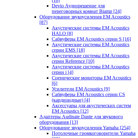
[16]
Devio Аудиорешение для
переговорных комнат Biamp
[24]
Оборудование звукоусиления EM Acoustics
[87]
Акустические системы EM Acoustics
HALO
[8]
Сабвуферы EM Acoustics серии S
[16]
Акустические системы EM Acoustics
серии EMS
[18]
Акустические системы EM Acoustics
серии Reference
[10]
Акустические системы EM Acoustics
серии i
[4]
Сценические мониторы EM Acoustics
[6]
Усилители EM Acoustics
[9]
Сабвуферы EM Acoustics серии CS
(кардиоидные)
[4]
Аксессуары для акустических систем
EM Acoustics
[12]
Адаптеры Audinate Dante для звукового
оборудования
[13]
Оборудование звукоусиления Yamaha
[254]
Потолочные громкоговорители Yamaha