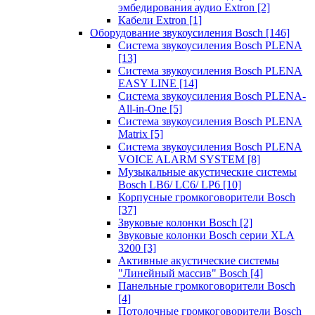
эмбедирования аудио Extron
[2]
Кабели Extron
[1]
Оборудование звукоусиления Bosch
[146]
Система звукоусиления Bosch PLENA
[13]
Система звукоусиления Bosch PLENA
EASY LINE
[14]
Система звукоусиления Bosch PLENA-
All-in-One
[5]
Система звукоусиления Bosch PLENA
Matrix
[5]
Система звукоусиления Bosch PLENA
VOICE ALARM SYSTEM
[8]
Музыкальные акустические системы
Bosch LB6/ LC6/ LP6
[10]
Корпусные громкоговорители Bosch
[37]
Звуковые колонки Bosch
[2]
Звуковые колонки Bosch серии XLA
3200
[3]
Активные акустические системы
"Линейный массив" Bosch
[4]
Панельные громкоговорители Bosch
[4]
Потолочные громкоговорители Bosch