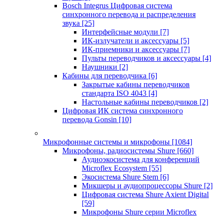
Bosch Integrus Цифровая система
синхронного перевода и распределения
звука
[25]
Интерфейсные модули
[7]
ИК-излучатели и аксессуары
[5]
ИК-приемники и аксессуары
[7]
Пульты переводчиков и аксессуары
[4]
Наушники
[2]
Кабины для переводчика
[6]
Закрытые кабины переводчиков
стандарта ISO 4043
[4]
Настольные кабины переводчиков
[2]
Цифровая ИК система синхронного
перевода Gonsin
[10]
Микрофонные системы и микрофоны
[1084]
Микрофоны, радиосистемы Shure
[660]
Аудиоэкосистема для конференций
Microflex Ecosystem
[55]
Экосистема Shure Stem
[6]
Микшеры и аудиопроцессоры Shure
[2]
Цифровая система Shure Axient Digital
[59]
Микрофоны Shure серии Microflex