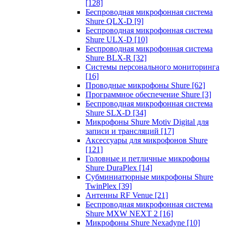
[128]
Беспроводная микрофонная система
Shure QLX-D
[9]
Беспроводная микрофонная система
Shure ULX-D
[10]
Беспроводная микрофонная система
Shure BLX-R
[32]
Системы персонального мониторинга
[16]
Проводные микрофоны Shure
[62]
Программное обеспечение Shure
[3]
Беспроводная микрофонная система
Shure SLX-D
[34]
Микрофоны Shure Motiv Digital для
записи и трансляций
[17]
Аксессуары для микрофонов Shure
[121]
Головные и петличные микрофоны
Shure DuraPlex
[14]
Субминиатюрные микрофоны Shure
TwinPlex
[39]
Антенны RF Venue
[21]
Беспроводная микрофонная система
Shure MXW NEXT 2
[16]
Микрофоны Shure Nexadyne
[10]