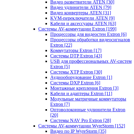
Видео разветвители ATEN
[30]
Видео удлинители ATEN
[79]
Видео конвертеры ATEN
[31]
KVM-переключатели ATEN
[9]
Кабели и аксессуары ATEN
[63]
Системы AV-коммутации Extron
[199]
Процессоры для видеостен Extron
[6]
Процессоры обработки видеосигналов
Extron
[22]
Коммутаторы Extron
[17]
Системы DTP Extron
[43]
USB для профессиональных AV-систем
Extron
[5]
Системы XTP Extron
[30]
Аудиооборудование Extron
[1]
Системы DXP Extron
[6]
Монтажные крепления Extron
[3]
Кабели и адаптеры Extron
[11]
Модульные матричные коммутаторы
Extron
[7]
Оптоволоконные удлинители Extron
[20]
Системы NAV Pro Extron
[28]
Системы AV-коммутации WyreStorm
[152]
Видео по IP WyreStorm
[35]