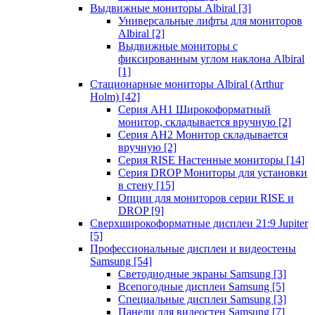
Выдвижные мониторы Albiral
[3]
Универсальные лифты для мониторов
Albiral
[2]
Выдвижные мониторы с
фиксированным углом наклона Albiral
[1]
Стационарные мониторы Albiral (Arthur
Holm)
[42]
Серия AH1 Широкоформатный
монитор, складывается вручную
[2]
Серия AH2 Монитор складывается
вручную
[2]
Серия RISE Настенные мониторы
[14]
Серия DROP Мониторы для установки
в стену
[15]
Опции для мониторов серии RISE и
DROP
[9]
Сверхширокоформатные дисплеи 21:9 Jupiter
[5]
Профессиональные дисплеи и видеостены
Samsung
[54]
Светодиодные экраны Samsung
[3]
Всепогодные дисплеи Samsung
[5]
Специальные дисплеи Samsung
[3]
Панели для видеостен Samsung
[7]