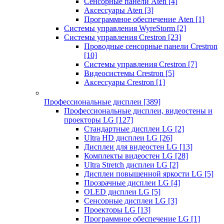
Сенсорные панели Aten
[4]
Аксессуары Aten
[3]
Программное обеспечение Aten
[1]
Системы управления WyreStorm
[2]
Системы управления Crestron
[23]
Проводные сенсорные панели Crestron
[10]
Системы управления Crestron
[7]
Видеосистемы Crestron
[5]
Аксессуары Crestron
[1]
Профессиональные дисплеи
[389]
Профессиональные дисплеи, видеостены и
проекторы LG
[127]
Стандартные дисплеи LG
[2]
Ultra HD дисплеи LG
[26]
Дисплеи для видеостен LG
[13]
Комплекты видеостен LG
[28]
Ultra Stretch дисплеи LG
[2]
Дисплеи повышенной яркости LG
[5]
Прозрачные дисплеи LG
[4]
OLED дисплеи LG
[5]
Сенсорные дисплеи LG
[3]
Проекторы LG
[13]
Программное обеспечение LG
[1]